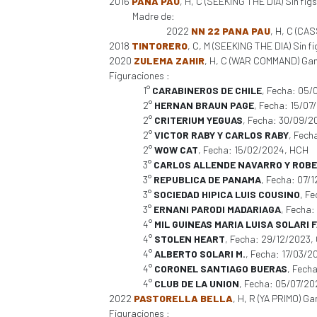
2016
PANA PAU
, H, C (SEEKING THE DIA) Sin figs
Madre de:
2022
NN 22 PANA PAU
, H, C (CAS
2018
TINTORERO
, C, M (SEEKING THE DIA) Sin fi
2020
ZULEMA ZAHIR
, H, C (WAR COMMAND) Gan. 6
Figuraciones :
1°
CARABINEROS DE CHILE
, Fecha: 05
2°
HERNAN BRAUN PAGE
, Fecha: 15/0
2°
CRITERIUM YEGUAS
, Fecha: 30/09/2
2°
VICTOR RABY Y CARLOS RABY
, Fech
2°
WOW CAT
, Fecha: 15/02/2024, HCH
3°
CARLOS ALLENDE NAVARRO Y ROBE
3°
REPUBLICA DE PANAMA
, Fecha: 07/
3°
SOCIEDAD HIPICA LUIS COUSINO
, F
3°
ERNANI PARODI MADARIAGA
, Fecha
4°
MIL GUINEAS MARIA LUISA SOLARI
4°
STOLEN HEART
, Fecha: 29/12/2023,
4°
ALBERTO SOLARI M.
, Fecha: 17/03/
4°
CORONEL SANTIAGO BUERAS
, Fech
4°
CLUB DE LA UNION
, Fecha: 05/07/2
2022
PASTORELLA BELLA
, H, R (YA PRIMO) Gan
Figuraciones :