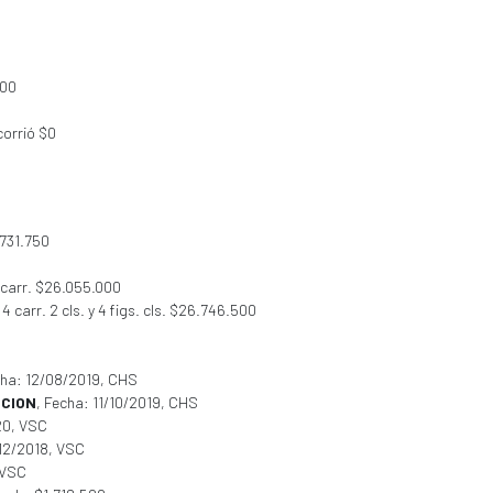
500
corrió $0
$731.750
 carr. $26.055.000
carr. 2 cls. y 4 figs. cls. $26.746.500
cha: 12/08/2019, CHS
CCION
, Fecha: 11/10/2019, CHS
20, VSC
/12/2018, VSC
 VSC