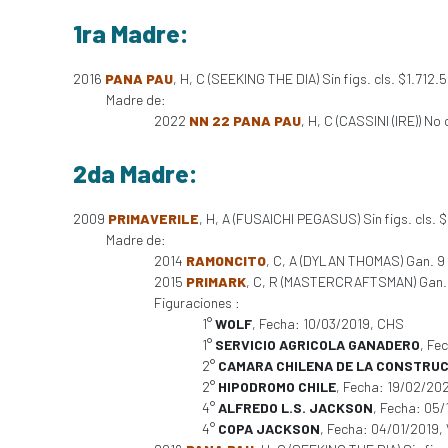
1ra Madre:
2016
PANA PAU
, H, C (SEEKING THE DIA) Sin figs. cls. $1.712.
Madre de:
2022
NN 22 PANA PAU
, H, C (CASSINI (IRE)) No 
2da Madre:
2009
PRIMAVERILE
, H, A (FUSAICHI PEGASUS) Sin figs. cls. 
Madre de:
2014
RAMONCITO
, C, A (DYLAN THOMAS) Gan. 9
2015
PRIMARK
, C, R (MASTERCRAFTSMAN) Gan. 4 
Figuraciones :
1°
WOLF
, Fecha: 10/03/2019, CHS
1°
SERVICIO AGRICOLA GANADERO
, Fe
2°
CAMARA CHILENA DE LA CONSTRU
2°
HIPODROMO CHILE
, Fecha: 19/02/20
4°
ALFREDO L.S. JACKSON
, Fecha: 05
4°
COPA JACKSON
, Fecha: 04/01/2019,