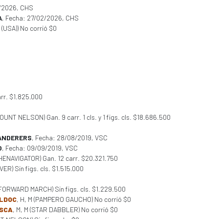
6/2026, CHS
A
, Fecha: 27/02/2026, CHS
 (USA)) No corrió $0
arr. $1.825.000
COUNT NELSON) Gan. 9 carr. 1 cls. y 1 figs. cls. $18.686.500
WANDERERS
, Fecha: 28/08/2019, VSC
O
, Fecha: 09/09/2019, VSC
HENAVIGATOR) Gan. 12 carr. $20.321.750
VER) Sin figs. cls. $1.515.000
 (FORWARD MARCH) Sin figs. cls. $1.229.500
LDOC
, H, M (PAMPERO GAUCHO) No corrió $0
ESCA
, M, M (STAR DABBLER) No corrió $0