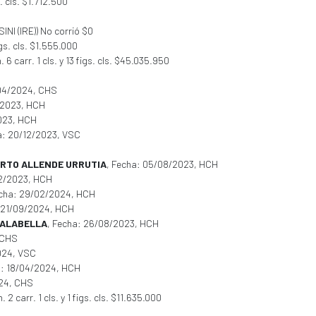
. cls. $1.712.500
SINI (IRE)) No corrió $0
gs. cls. $1.555.000
 carr. 1 cls. y 13 figs. cls. $45.035.950
/04/2024, CHS
7/2023, HCH
023, HCH
a: 20/12/2023, VSC
RTO ALLENDE URRUTIA
, Fecha: 05/08/2023, HCH
12/2023, HCH
echa: 29/02/2024, HCH
: 21/09/2024, HCH
 FALABELLA
, Fecha: 26/08/2023, HCH
 CHS
2024, VSC
a: 18/04/2024, HCH
024, CHS
. 2 carr. 1 cls. y 1 figs. cls. $11.635.000