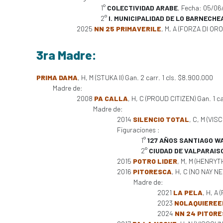
1°
COLECTIVIDAD ARABE
, Fecha: 05/0
2°
I. MUNICIPALIDAD DE LO BARNECHE
2025
NN 25 PRIMAVERILE
, M, A (FORZA DI ORO
3ra Madre:
PRIMA DAMA
, H, M (STUKA II) Gan. 2 carr. 1 cls. $8.900.000
Madre de:
2008
PA CALLA
, H, C (PROUD CITIZEN) Gan. 1 c
Madre de:
2014
SILENCIO TOTAL
, C, M (VIS
Figuraciones :
1°
127 AÑOS SANTIAGO 
2°
CIUDAD DE VALPARAIS
2015
POTRO LIDER
, M, M (HENRYT
2016
PITORESCA
, H, C (NO NAY NE
Madre de:
2021
LA PELA
, H, A
2023
NOLAQUIEREE
2024
NN 24 PITOR