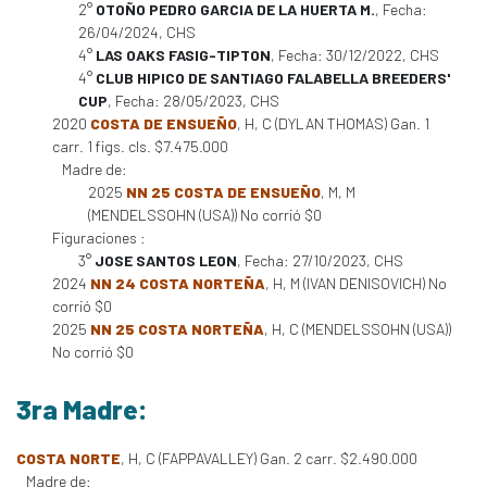
2°
OTOÑO PEDRO GARCIA DE LA HUERTA M.
, Fecha:
26/04/2024, CHS
4°
LAS OAKS FASIG-TIPTON
, Fecha: 30/12/2022, CHS
4°
CLUB HIPICO DE SANTIAGO FALABELLA BREEDERS'
CUP
, Fecha: 28/05/2023, CHS
2020
COSTA DE ENSUEÑO
, H, C (DYLAN THOMAS) Gan. 1
carr. 1 figs. cls. $7.475.000
Madre de:
2025
NN 25 COSTA DE ENSUEÑO
, M, M
(MENDELSSOHN (USA)) No corrió $0
Figuraciones :
3°
JOSE SANTOS LEON
, Fecha: 27/10/2023, CHS
2024
NN 24 COSTA NORTEÑA
, H, M (IVAN DENISOVICH) No
corrió $0
2025
NN 25 COSTA NORTEÑA
, H, C (MENDELSSOHN (USA))
No corrió $0
3ra Madre:
COSTA NORTE
, H, C (FAPPAVALLEY) Gan. 2 carr. $2.490.000
Madre de: