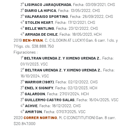
3°
LISIMACO JARAQUEMADA
, Fecha: 03/09/2021, CHS
3°
DIARIO LA HIPICA
, Fecha: 13/05/2022, CHS
3°
VALPARAISO SPORTING
, Fecha: 26/09/2022, CHS
4°
STOLEN HEART
, Fecha: 17/12/2021, CHS
4°
BELLE WATLING
, Fecha: 23/12/2022, CHS
4°
ARMADA DE CHILE
, Fecha: 18/05/2023, HCH
2019
BEN-RYAN
, C, C (LOOKIN AT LUCKY) Gan. 6 carr. 1 cls. y
7 figs. cls. $38.888.750
Figuraciones :
1°
BELTRAN URENDA Z. Y XIMENO URENDA Z.
, Fecha:
01/11/2023, VSC
2°
BELTRAN URENDA Z. Y XIMENO URENDA Z.
, Fecha:
16/10/2024, VSC
3°
WARRIOR (1987)
, Fecha: 02/12/2022, CHS
3°
ENEL X SIGNIFY
, Fecha: 02/12/2023, HCH
3°
GALARDON
, Fecha: 27/01/2024, HCH
3°
GUILLERMO CASTRO SALAS
, Fecha: 16/04/2025, VSC
4°
ACHVE
, Fecha: 18/12/2022, CHS
4°
AMIRTON
, Fecha: 07/07/2025, VSC
2020
CORRER NORTINO
, M, C (CONSTITUTION) Gan. 8 carr.
$20.847.000