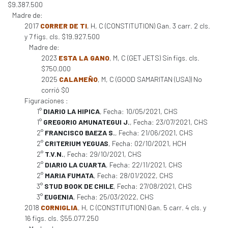
$9.387.500
Madre de:
2017
CORRER DE TI
, H, C (CONSTITUTION) Gan. 3 carr. 2 cls.
y 7 figs. cls. $19.927.500
Madre de:
2023
ESTA LA GANO
, M, C (GET JETS) Sin figs. cls.
$750.000
2025
CALAMEÑO
, M, C (GOOD SAMARITAN (USA)) No
corrió $0
Figuraciones :
1°
DIARIO LA HIPICA
, Fecha: 10/05/2021, CHS
1°
GREGORIO AMUNATEGUI J.
, Fecha: 23/07/2021, CHS
2°
FRANCISCO BAEZA S.
, Fecha: 21/06/2021, CHS
2°
CRITERIUM YEGUAS
, Fecha: 02/10/2021, HCH
2°
T.V.N.
, Fecha: 29/10/2021, CHS
2°
DIARIO LA CUARTA
, Fecha: 22/11/2021, CHS
2°
MARIA FUMATA
, Fecha: 28/01/2022, CHS
3°
STUD BOOK DE CHILE
, Fecha: 27/08/2021, CHS
3°
EUGENIA
, Fecha: 25/03/2022, CHS
2018
CORNIGLIA
, H, C (CONSTITUTION) Gan. 5 carr. 4 cls. y
16 figs. cls. $55.077.250