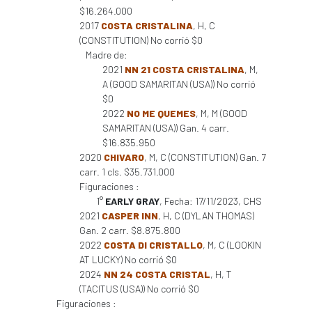
$16.264.000
2017
COSTA CRISTALINA
, H, C
(CONSTITUTION) No corrió $0
Madre de:
2021
NN 21 COSTA CRISTALINA
, M,
A (GOOD SAMARITAN (USA)) No corrió
$0
2022
NO ME QUEMES
, M, M (GOOD
SAMARITAN (USA)) Gan. 4 carr.
$16.835.950
2020
CHIVARO
, M, C (CONSTITUTION) Gan. 7
carr. 1 cls. $35.731.000
Figuraciones :
1°
EARLY GRAY
, Fecha: 17/11/2023, CHS
2021
CASPER INN
, H, C (DYLAN THOMAS)
Gan. 2 carr. $8.875.800
2022
COSTA DI CRISTALLO
, M, C (LOOKIN
AT LUCKY) No corrió $0
2024
NN 24 COSTA CRISTAL
, H, T
(TACITUS (USA)) No corrió $0
Figuraciones :