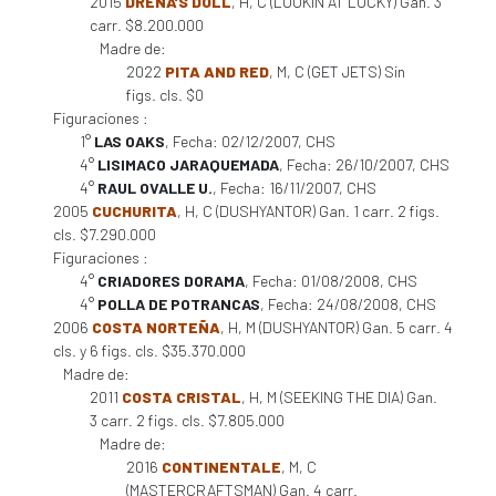
2015
DRENA'S DOLL
, H, C (LOOKIN AT LUCKY) Gan. 3
carr. $8.200.000
Madre de:
2022
PITA AND RED
, M, C (GET JETS) Sin
figs. cls. $0
Figuraciones :
1°
LAS OAKS
, Fecha: 02/12/2007, CHS
4°
LISIMACO JARAQUEMADA
, Fecha: 26/10/2007, CHS
4°
RAUL OVALLE U.
, Fecha: 16/11/2007, CHS
2005
CUCHURITA
, H, C (DUSHYANTOR) Gan. 1 carr. 2 figs.
cls. $7.290.000
Figuraciones :
4°
CRIADORES DORAMA
, Fecha: 01/08/2008, CHS
4°
POLLA DE POTRANCAS
, Fecha: 24/08/2008, CHS
2006
COSTA NORTEÑA
, H, M (DUSHYANTOR) Gan. 5 carr. 4
cls. y 6 figs. cls. $35.370.000
Madre de:
2011
COSTA CRISTAL
, H, M (SEEKING THE DIA) Gan.
3 carr. 2 figs. cls. $7.805.000
Madre de:
2016
CONTINENTALE
, M, C
(MASTERCRAFTSMAN) Gan. 4 carr.