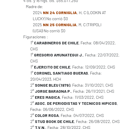
4 cls. y 16 figs. cls. $55.077.250
Madre de:
2024
NN 24 CORNIGLIA
, H, C (LOOKIN AT
LUCKY) No corrió $0
2025
NN 25 CORNIGLIA
, M, C (TRIPOLI
(USA)) No corrió $0
Figuraciones :
1°
CARABINEROS DE CHILE
, Fecha: 08/04/2022,
CHS
1°
GREGORIO AMUNATEGUI J.
, Fecha: 22/07/2022,
CHS
1°
EJERCITO DE CHILE
, Fecha: 12/09/2022, CHS
1°
CORONEL SANTIAGO BUERAS
, Fecha:
20/04/2023, HCH
2°
SONGE BLEU (1979)
, Fecha: 31/10/2021, CHS
2°
JORGE BARAONA P.
, Fecha: 26/11/2021, CHS
2°
ERES MAGICA
, Fecha: 11/03/2022, CHS
2°
ASOC. DE PERIODISTAS Y TECNICOS HIPICOS
,
Fecha: 06/06/2022, CHS
2°
COLOR ROSA
, Fecha: 04/07/2022, CHS
2°
STUD BOOK DE CHILE
, Fecha: 26/08/2022, CHS
2°
T.V.N.
, Fecha: 28/10/2022, CHS