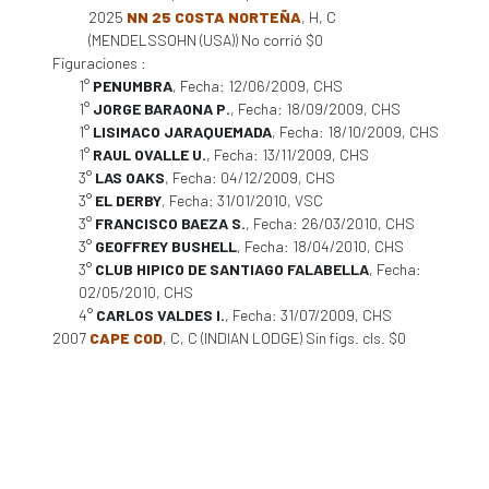
2025
NN 25 COSTA NORTEÑA
, H, C
(MENDELSSOHN (USA)) No corrió $0
Figuraciones :
1°
PENUMBRA
, Fecha: 12/06/2009, CHS
1°
JORGE BARAONA P.
, Fecha: 18/09/2009, CHS
1°
LISIMACO JARAQUEMADA
, Fecha: 18/10/2009, CHS
1°
RAUL OVALLE U.
, Fecha: 13/11/2009, CHS
3°
LAS OAKS
, Fecha: 04/12/2009, CHS
3°
EL DERBY
, Fecha: 31/01/2010, VSC
3°
FRANCISCO BAEZA S.
, Fecha: 26/03/2010, CHS
3°
GEOFFREY BUSHELL
, Fecha: 18/04/2010, CHS
3°
CLUB HIPICO DE SANTIAGO FALABELLA
, Fecha:
02/05/2010, CHS
4°
CARLOS VALDES I.
, Fecha: 31/07/2009, CHS
2007
CAPE COD
, C, C (INDIAN LODGE) Sin figs. cls. $0