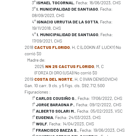
3°
ISMAEL TOCORNAL
, Fecha: 16/06/2023, CHS
3°
I. MUNICIPALIDAD DE SANTIAGO
, Fecha:
08/09/2023, CHS
4°
IGNACIO URRUTIA DE LA SOTTA
, Fecha:
19/11/2018, CHS
4°
I. MUNICIPALIDAD DE SANTIAGO
, Fecha:
17/09/2021, CHS
2018
CACTUS FLORIDO
, H, C (LOOKIN AT LUCKY) No
corrió $0
Madre de:
2025
NN 25 CACTUS FLORIDO
, M, C
(FORZA DI ORO (USA)) No corrió $0
2019
COSTA DEL NORTE
, H, C (IVAN DENISOVICH)
Gan. 10 carr. 9 cls. y 5 figs. cls. $92.712.500
Figuraciones :
1°
CARLOS COUSIÑO G.
, Fecha: 17/06/2022, CHS
1°
JORGE BARAONA P.
, Fecha: 09/12/2022, CHS
1°
ALBERTO SOLARI M.
, Fecha: 05/02/2023, VSC
1°
EUGENIA
, Fecha: 24/03/2023, CHS
1°
WOLF
, Fecha: 14/04/2023, CHS
1°
FRANCISCO BAEZA S.
, Fecha: 19/06/2023, CHS