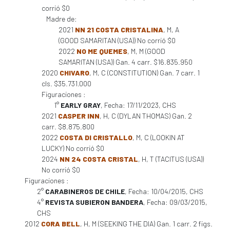
corrió $0
Madre de:
2021
NN 21 COSTA CRISTALINA
, M, A
(GOOD SAMARITAN (USA)) No corrió $0
2022
NO ME QUEMES
, M, M (GOOD
SAMARITAN (USA)) Gan. 4 carr. $16.835.950
2020
CHIVARO
, M, C (CONSTITUTION) Gan. 7 carr. 1
cls. $35.731.000
Figuraciones :
1°
EARLY GRAY
, Fecha: 17/11/2023, CHS
2021
CASPER INN
, H, C (DYLAN THOMAS) Gan. 2
carr. $8.875.800
2022
COSTA DI CRISTALLO
, M, C (LOOKIN AT
LUCKY) No corrió $0
2024
NN 24 COSTA CRISTAL
, H, T (TACITUS (USA))
No corrió $0
Figuraciones :
2°
CARABINEROS DE CHILE
, Fecha: 10/04/2015, CHS
4°
REVISTA SUBIERON BANDERA
, Fecha: 09/03/2015,
CHS
2012
CORA BELL
, H, M (SEEKING THE DIA) Gan. 1 carr. 2 figs.