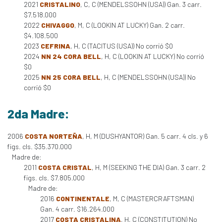
2021
CRISTALINO
, C, C (MENDELSSOHN (USA)) Gan. 3 carr.
$7.518.000
2022
CHIVAGGO
, M, C (LOOKIN AT LUCKY) Gan. 2 carr.
$4.108.500
2023
CEFRINA
, H, C (TACITUS (USA)) No corrió $0
2024
NN 24 CORA BELL
, H, C (LOOKIN AT LUCKY) No corrió
$0
2025
NN 25 CORA BELL
, H, C (MENDELSSOHN (USA)) No
corrió $0
2da Madre:
2006
COSTA NORTEÑA
, H, M (DUSHYANTOR) Gan. 5 carr. 4 cls. y 6
figs. cls. $35.370.000
Madre de:
2011
COSTA CRISTAL
, H, M (SEEKING THE DIA) Gan. 3 carr. 2
figs. cls. $7.805.000
Madre de:
2016
CONTINENTALE
, M, C (MASTERCRAFTSMAN)
Gan. 4 carr. $16.264.000
2017
COSTA CRISTALINA
, H, C (CONSTITUTION) No