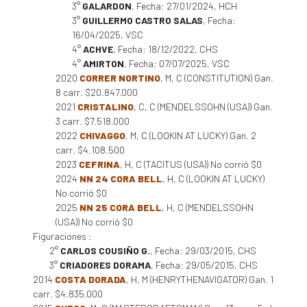
3°
GALARDON
, Fecha: 27/01/2024, HCH
3°
GUILLERMO CASTRO SALAS
, Fecha:
16/04/2025, VSC
4°
ACHVE
, Fecha: 18/12/2022, CHS
4°
AMIRTON
, Fecha: 07/07/2025, VSC
2020
CORRER NORTINO
, M, C (CONSTITUTION) Gan.
8 carr. $20.847.000
2021
CRISTALINO
, C, C (MENDELSSOHN (USA)) Gan.
3 carr. $7.518.000
2022
CHIVAGGO
, M, C (LOOKIN AT LUCKY) Gan. 2
carr. $4.108.500
2023
CEFRINA
, H, C (TACITUS (USA)) No corrió $0
2024
NN 24 CORA BELL
, H, C (LOOKIN AT LUCKY)
No corrió $0
2025
NN 25 CORA BELL
, H, C (MENDELSSOHN
(USA)) No corrió $0
Figuraciones :
2°
CARLOS COUSIÑO G.
, Fecha: 29/03/2015, CHS
3°
CRIADORES DORAMA
, Fecha: 29/05/2015, CHS
2014
COSTA DORADA
, H, M (HENRYTHENAVIGATOR) Gan. 1
carr. $4.835.000