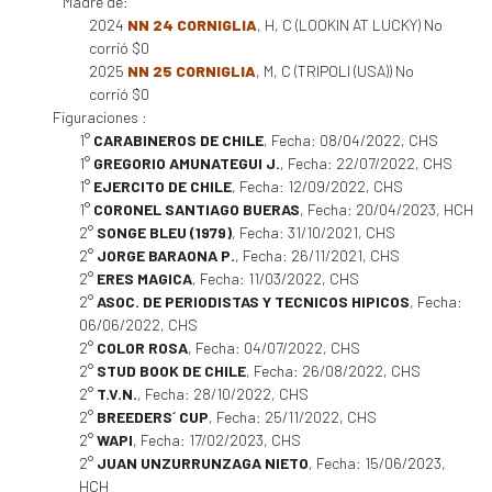
Madre de:
2024
NN 24 CORNIGLIA
, H, C (LOOKIN AT LUCKY) No
corrió $0
2025
NN 25 CORNIGLIA
, M, C (TRIPOLI (USA)) No
corrió $0
Figuraciones :
1°
CARABINEROS DE CHILE
, Fecha: 08/04/2022, CHS
1°
GREGORIO AMUNATEGUI J.
, Fecha: 22/07/2022, CHS
1°
EJERCITO DE CHILE
, Fecha: 12/09/2022, CHS
1°
CORONEL SANTIAGO BUERAS
, Fecha: 20/04/2023, HCH
2°
SONGE BLEU (1979)
, Fecha: 31/10/2021, CHS
2°
JORGE BARAONA P.
, Fecha: 26/11/2021, CHS
2°
ERES MAGICA
, Fecha: 11/03/2022, CHS
2°
ASOC. DE PERIODISTAS Y TECNICOS HIPICOS
, Fecha:
06/06/2022, CHS
2°
COLOR ROSA
, Fecha: 04/07/2022, CHS
2°
STUD BOOK DE CHILE
, Fecha: 26/08/2022, CHS
2°
T.V.N.
, Fecha: 28/10/2022, CHS
2°
BREEDERS´ CUP
, Fecha: 25/11/2022, CHS
2°
WAPI
, Fecha: 17/02/2023, CHS
2°
JUAN UNZURRUNZAGA NIETO
, Fecha: 15/06/2023,
HCH