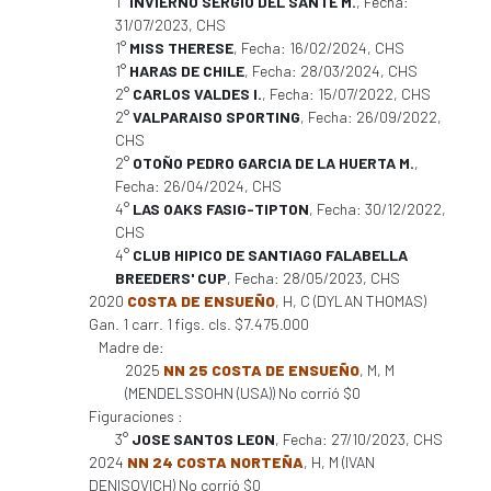
1°
INVIERNO SERGIO DEL SANTE M.
, Fecha:
31/07/2023, CHS
1°
MISS THERESE
, Fecha: 16/02/2024, CHS
1°
HARAS DE CHILE
, Fecha: 28/03/2024, CHS
2°
CARLOS VALDES I.
, Fecha: 15/07/2022, CHS
2°
VALPARAISO SPORTING
, Fecha: 26/09/2022,
CHS
2°
OTOÑO PEDRO GARCIA DE LA HUERTA M.
,
Fecha: 26/04/2024, CHS
4°
LAS OAKS FASIG-TIPTON
, Fecha: 30/12/2022,
CHS
4°
CLUB HIPICO DE SANTIAGO FALABELLA
BREEDERS' CUP
, Fecha: 28/05/2023, CHS
2020
COSTA DE ENSUEÑO
, H, C (DYLAN THOMAS)
Gan. 1 carr. 1 figs. cls. $7.475.000
Madre de:
2025
NN 25 COSTA DE ENSUEÑO
, M, M
(MENDELSSOHN (USA)) No corrió $0
Figuraciones :
3°
JOSE SANTOS LEON
, Fecha: 27/10/2023, CHS
2024
NN 24 COSTA NORTEÑA
, H, M (IVAN
DENISOVICH) No corrió $0