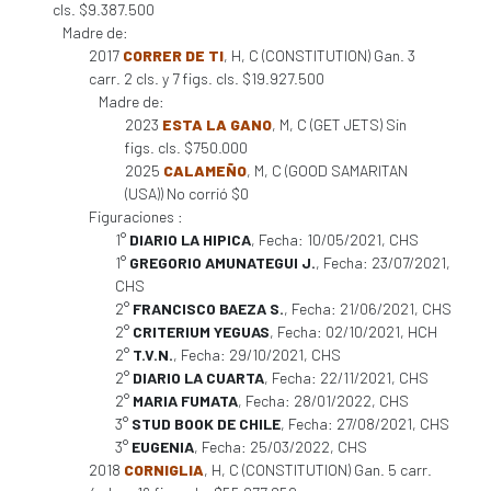
cls. $9.387.500
Madre de:
2017
CORRER DE TI
, H, C (CONSTITUTION) Gan. 3
carr. 2 cls. y 7 figs. cls. $19.927.500
Madre de:
2023
ESTA LA GANO
, M, C (GET JETS) Sin
figs. cls. $750.000
2025
CALAMEÑO
, M, C (GOOD SAMARITAN
(USA)) No corrió $0
Figuraciones :
1°
DIARIO LA HIPICA
, Fecha: 10/05/2021, CHS
1°
GREGORIO AMUNATEGUI J.
, Fecha: 23/07/2021,
CHS
2°
FRANCISCO BAEZA S.
, Fecha: 21/06/2021, CHS
2°
CRITERIUM YEGUAS
, Fecha: 02/10/2021, HCH
2°
T.V.N.
, Fecha: 29/10/2021, CHS
2°
DIARIO LA CUARTA
, Fecha: 22/11/2021, CHS
2°
MARIA FUMATA
, Fecha: 28/01/2022, CHS
3°
STUD BOOK DE CHILE
, Fecha: 27/08/2021, CHS
3°
EUGENIA
, Fecha: 25/03/2022, CHS
2018
CORNIGLIA
, H, C (CONSTITUTION) Gan. 5 carr.