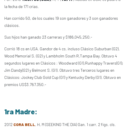
la fecha de 171 crías.
Han corrido 50, de los cuales 19 son ganadores y 3 son ganadores
clásicos.
Sus hijos han ganado 23 carreras y $186,045,250.-
Corrió 18 cs en USA. Gandor de 4 cs. incluso Clásico Suburban (G2),
Wood Memorial S. (G2) y Lambholm South R,Tampa Bay. Obtuvo 4
segundos lugares en Clásicos : Woodward (G1),Runhappy Travers(G1);
Jim Dandy(G2) y Belmont S. (G1). Obtuvo tres Terceros lugares en
Clásicos: Jockey Club Gold Cup (G1) y Kentucky Derby (G1). Obtuvo en
premios US$3.767.350.-
1ra Madre:
2012
CORA BELL
, H, M (SEEKING THE DIA) Gan. 1 carr. 2 figs. cls.