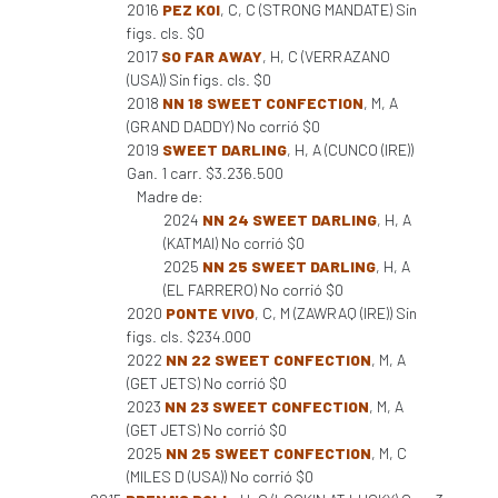
2016
PEZ KOI
, C, C (STRONG MANDATE) Sin
figs. cls. $0
2017
SO FAR AWAY
, H, C (VERRAZANO
(USA)) Sin figs. cls. $0
2018
NN 18 SWEET CONFECTION
, M, A
(GRAND DADDY) No corrió $0
2019
SWEET DARLING
, H, A (CUNCO (IRE))
Gan. 1 carr. $3.236.500
Madre de:
2024
NN 24 SWEET DARLING
, H, A
(KATMAI) No corrió $0
2025
NN 25 SWEET DARLING
, H, A
(EL FARRERO) No corrió $0
2020
PONTE VIVO
, C, M (ZAWRAQ (IRE)) Sin
figs. cls. $234.000
2022
NN 22 SWEET CONFECTION
, M, A
(GET JETS) No corrió $0
2023
NN 23 SWEET CONFECTION
, M, A
(GET JETS) No corrió $0
2025
NN 25 SWEET CONFECTION
, M, C
(MILES D (USA)) No corrió $0