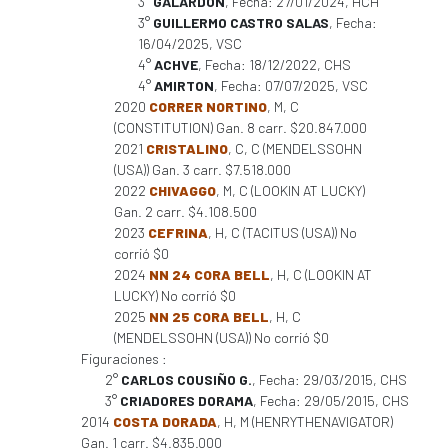
3°
GALARDON
, Fecha: 27/01/2024, HCH
3°
GUILLERMO CASTRO SALAS
, Fecha:
16/04/2025, VSC
4°
ACHVE
, Fecha: 18/12/2022, CHS
4°
AMIRTON
, Fecha: 07/07/2025, VSC
2020
CORRER NORTINO
, M, C
(CONSTITUTION) Gan. 8 carr. $20.847.000
2021
CRISTALINO
, C, C (MENDELSSOHN
(USA)) Gan. 3 carr. $7.518.000
2022
CHIVAGGO
, M, C (LOOKIN AT LUCKY)
Gan. 2 carr. $4.108.500
2023
CEFRINA
, H, C (TACITUS (USA)) No
corrió $0
2024
NN 24 CORA BELL
, H, C (LOOKIN AT
LUCKY) No corrió $0
2025
NN 25 CORA BELL
, H, C
(MENDELSSOHN (USA)) No corrió $0
Figuraciones :
2°
CARLOS COUSIÑO G.
, Fecha: 29/03/2015, CHS
3°
CRIADORES DORAMA
, Fecha: 29/05/2015, CHS
2014
COSTA DORADA
, H, M (HENRYTHENAVIGATOR)
Gan. 1 carr. $4.835.000