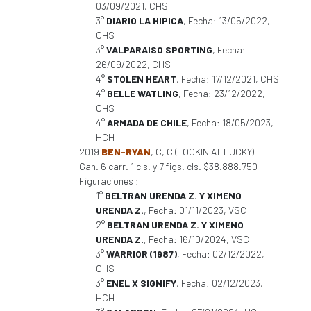
03/09/2021, CHS
3°
DIARIO LA HIPICA
, Fecha: 13/05/2022,
CHS
3°
VALPARAISO SPORTING
, Fecha:
26/09/2022, CHS
4°
STOLEN HEART
, Fecha: 17/12/2021, CHS
4°
BELLE WATLING
, Fecha: 23/12/2022,
CHS
4°
ARMADA DE CHILE
, Fecha: 18/05/2023,
HCH
2019
BEN-RYAN
, C, C (LOOKIN AT LUCKY)
Gan. 6 carr. 1 cls. y 7 figs. cls. $38.888.750
Figuraciones :
1°
BELTRAN URENDA Z. Y XIMENO
URENDA Z.
, Fecha: 01/11/2023, VSC
2°
BELTRAN URENDA Z. Y XIMENO
URENDA Z.
, Fecha: 16/10/2024, VSC
3°
WARRIOR (1987)
, Fecha: 02/12/2022,
CHS
3°
ENEL X SIGNIFY
, Fecha: 02/12/2023,
HCH