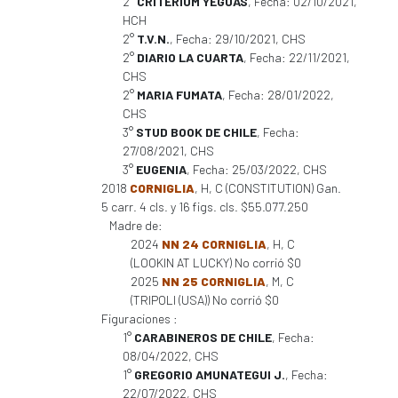
2°
CRITERIUM YEGUAS
, Fecha: 02/10/2021,
HCH
2°
T.V.N.
, Fecha: 29/10/2021, CHS
2°
DIARIO LA CUARTA
, Fecha: 22/11/2021,
CHS
2°
MARIA FUMATA
, Fecha: 28/01/2022,
CHS
3°
STUD BOOK DE CHILE
, Fecha:
27/08/2021, CHS
3°
EUGENIA
, Fecha: 25/03/2022, CHS
2018
CORNIGLIA
, H, C (CONSTITUTION) Gan.
5 carr. 4 cls. y 16 figs. cls. $55.077.250
Madre de:
2024
NN 24 CORNIGLIA
, H, C
(LOOKIN AT LUCKY) No corrió $0
2025
NN 25 CORNIGLIA
, M, C
(TRIPOLI (USA)) No corrió $0
Figuraciones :
1°
CARABINEROS DE CHILE
, Fecha:
08/04/2022, CHS
1°
GREGORIO AMUNATEGUI J.
, Fecha:
22/07/2022, CHS