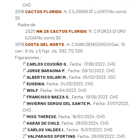
CHS
2018
CACTUS FLORIDO
, H, C (LOOKIN AT LUCKY) No corrió
$0
Madre de:
2025
NN 25 CACTUS FLORIDO
, M, C (FORZA DI ORO
(USA)) No corrió $0
2019
COSTA DEL NORTE
, H, C (IVAN DENISOVICH) Gan. 10
carr. 9 cls. y 5 figs. cls. $92.712.500
Figuraciones :
1°
CARLOS COUSIÑO G.
, Fecha: 17/06/2022, CHS
1°
JORGE BARAONA P.
, Fecha: 09/12/2022, CHS
1°
ALBERTO SOLARI M.
, Fecha: 05/02/2023, VSC
1°
EUGENIA
, Fecha: 24/03/2023, CHS
1°
WOLF
, Fecha: 14/04/2023, CHS
1°
FRANCISCO BAEZA S.
, Fecha: 19/06/2023, CHS
1°
INVIERNO SERGIO DEL SANTE M.
, Fecha: 31/07/2023,
CHS
1°
MISS THERESE
, Fecha: 16/02/2024, CHS
1°
HARAS DE CHILE
, Fecha: 28/03/2024, CHS
2°
CARLOS VALDES I.
, Fecha: 15/07/2022, CHS
2°
VALPARAISO SPORTING
, Fecha: 26/09/2022, CHS