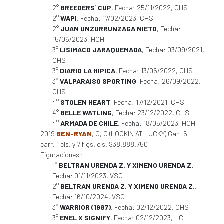
2°
BREEDERS´ CUP
, Fecha: 25/11/2022, CHS
2°
WAPI
, Fecha: 17/02/2023, CHS
2°
JUAN UNZURRUNZAGA NIETO
, Fecha:
15/06/2023, HCH
3°
LISIMACO JARAQUEMADA
, Fecha: 03/09/2021,
CHS
3°
DIARIO LA HIPICA
, Fecha: 13/05/2022, CHS
3°
VALPARAISO SPORTING
, Fecha: 26/09/2022,
CHS
4°
STOLEN HEART
, Fecha: 17/12/2021, CHS
4°
BELLE WATLING
, Fecha: 23/12/2022, CHS
4°
ARMADA DE CHILE
, Fecha: 18/05/2023, HCH
2019
BEN-RYAN
, C, C (LOOKIN AT LUCKY) Gan. 6
carr. 1 cls. y 7 figs. cls. $38.888.750
Figuraciones :
1°
BELTRAN URENDA Z. Y XIMENO URENDA Z.
,
Fecha: 01/11/2023, VSC
2°
BELTRAN URENDA Z. Y XIMENO URENDA Z.
,
Fecha: 16/10/2024, VSC
3°
WARRIOR (1987)
, Fecha: 02/12/2022, CHS
3°
ENEL X SIGNIFY
, Fecha: 02/12/2023, HCH