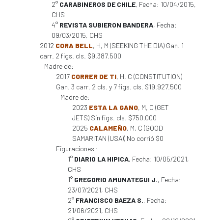
2°
CARABINEROS DE CHILE
, Fecha: 10/04/2015,
CHS
4°
REVISTA SUBIERON BANDERA
, Fecha:
09/03/2015, CHS
2012
CORA BELL
, H, M (SEEKING THE DIA) Gan. 1
carr. 2 figs. cls. $9.387.500
Madre de:
2017
CORRER DE TI
, H, C (CONSTITUTION)
Gan. 3 carr. 2 cls. y 7 figs. cls. $19.927.500
Madre de:
2023
ESTA LA GANO
, M, C (GET
JETS) Sin figs. cls. $750.000
2025
CALAMEÑO
, M, C (GOOD
SAMARITAN (USA)) No corrió $0
Figuraciones :
1°
DIARIO LA HIPICA
, Fecha: 10/05/2021,
CHS
1°
GREGORIO AMUNATEGUI J.
, Fecha:
23/07/2021, CHS
2°
FRANCISCO BAEZA S.
, Fecha:
21/06/2021, CHS