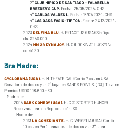
2°
CLUB HIPICO DE SANTIAGO - FALABELLA
BREEDER'S CUP
, Fecha: 25/05/2025, CHS
4°
CARLOS VALDES I.
, Fecha: 15/07/2024, CHS
4°
LAS OAKS FASIG-TIPTON
, Fecha: 27/12/2024,
CHS
2023
DELFINA BLU
, H, R (TACITUS (USA)) Sin figs.
cls. $250.000
2024
NN 24 DYNAJOY
, H, C (LOOKIN AT LUCKY) No
corrió $0
3ra Madre:
CYCLORAMA (USA)
, H, M (THEATRICAL) Corrió 7 cs., en USA.
Ganadora de dos cs y un 2° lugar en SANDS POINT S. [G3]. Total en
Premios USD$ 108,600.- $0
Madre de:
2005
DARK COMEDY (USA)
, H, C (DISTORTED HUMOR)
Reservada para la Reproducción. $0
Madre de:
2013
LA COMEDIANTE
, H, C (WEIGELIA (USA)) Corrió
10 cs., en Perú. ganadora de dos cs y un 3° lugar.