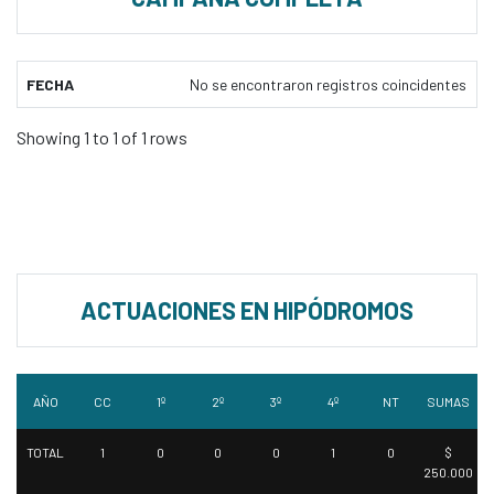
FECHA
No se encontraron registros coincidentes
Showing 1 to 1 of 1 rows
ACTUACIONES EN HIPÓDROMOS
AÑO
CC
1º
2º
3º
4º
NT
SUMAS
TOTAL
1
0
0
0
1
0
$
250.000