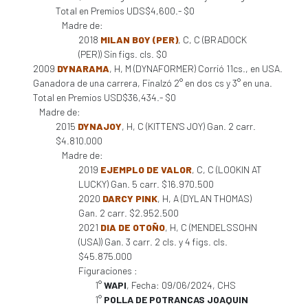
Total en Premios UDS$4,600.- $0
Madre de:
2018
MILAN BOY (PER)
, C, C (BRADOCK
(PER)) Sin figs. cls. $0
2009
DYNARAMA
, H, M (DYNAFORMER) Corrió 11cs., en USA.
Ganadora de una carrera, Finalzó 2° en dos cs y 3° en una.
Total en Premios USD$36,434.- $0
Madre de:
2015
DYNAJOY
, H, C (KITTEN'S JOY) Gan. 2 carr.
$4.810.000
Madre de:
2019
EJEMPLO DE VALOR
, C, C (LOOKIN AT
LUCKY) Gan. 5 carr. $16.970.500
2020
DARCY PINK
, H, A (DYLAN THOMAS)
Gan. 2 carr. $2.952.500
2021
DIA DE OTOÑO
, H, C (MENDELSSOHN
(USA)) Gan. 3 carr. 2 cls. y 4 figs. cls.
$45.875.000
Figuraciones :
1°
WAPI
, Fecha: 09/06/2024, CHS
1°
POLLA DE POTRANCAS JOAQUIN