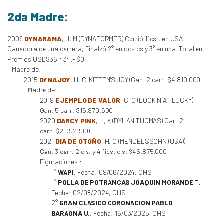
2da Madre:
2009
DYNARAMA
, H, M (DYNAFORMER) Corrió 11cs., en USA.
Ganadora de una carrera, Finalzó 2° en dos cs y 3° en una. Total en
Premios USD$36,434.- $0
Madre de:
2015
DYNAJOY
, H, C (KITTEN'S JOY) Gan. 2 carr. $4.810.000
Madre de:
2019
EJEMPLO DE VALOR
, C, C (LOOKIN AT LUCKY)
Gan. 5 carr. $16.970.500
2020
DARCY PINK
, H, A (DYLAN THOMAS) Gan. 2
carr. $2.952.500
2021
DIA DE OTOÑO
, H, C (MENDELSSOHN (USA))
Gan. 3 carr. 2 cls. y 4 figs. cls. $45.875.000
Figuraciones :
1°
WAPI
, Fecha: 09/06/2024, CHS
1°
POLLA DE POTRANCAS JOAQUIN MORANDE T.
,
Fecha: 02/08/2024, CHS
2°
GRAN CLASICO CORONACION PABLO
BARAONA U.
, Fecha: 16/03/2025, CHS