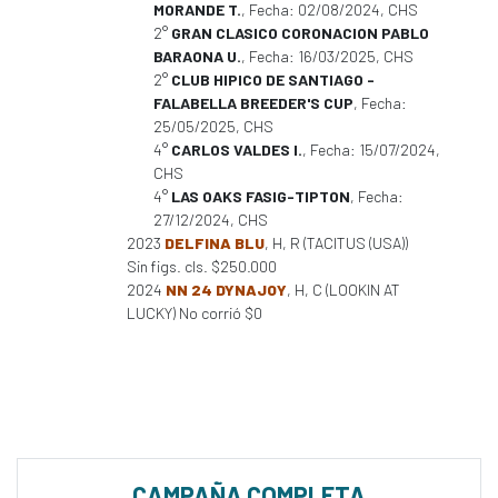
MORANDE T.
, Fecha: 02/08/2024, CHS
2°
GRAN CLASICO CORONACION PABLO
BARAONA U.
, Fecha: 16/03/2025, CHS
2°
CLUB HIPICO DE SANTIAGO -
FALABELLA BREEDER'S CUP
, Fecha:
25/05/2025, CHS
4°
CARLOS VALDES I.
, Fecha: 15/07/2024,
CHS
4°
LAS OAKS FASIG-TIPTON
, Fecha:
27/12/2024, CHS
2023
DELFINA BLU
, H, R (TACITUS (USA))
Sin figs. cls. $250.000
2024
NN 24 DYNAJOY
, H, C (LOOKIN AT
LUCKY) No corrió $0
CAMPAÑA COMPLETA