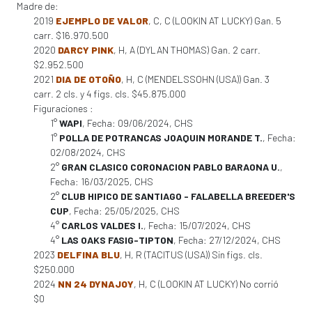
Madre de:
2019
EJEMPLO DE VALOR
, C, C (LOOKIN AT LUCKY) Gan. 5
carr. $16.970.500
2020
DARCY PINK
, H, A (DYLAN THOMAS) Gan. 2 carr.
$2.952.500
2021
DIA DE OTOÑO
, H, C (MENDELSSOHN (USA)) Gan. 3
carr. 2 cls. y 4 figs. cls. $45.875.000
Figuraciones :
1°
WAPI
, Fecha: 09/06/2024, CHS
1°
POLLA DE POTRANCAS JOAQUIN MORANDE T.
, Fecha:
02/08/2024, CHS
2°
GRAN CLASICO CORONACION PABLO BARAONA U.
,
Fecha: 16/03/2025, CHS
2°
CLUB HIPICO DE SANTIAGO - FALABELLA BREEDER'S
CUP
, Fecha: 25/05/2025, CHS
4°
CARLOS VALDES I.
, Fecha: 15/07/2024, CHS
4°
LAS OAKS FASIG-TIPTON
, Fecha: 27/12/2024, CHS
2023
DELFINA BLU
, H, R (TACITUS (USA)) Sin figs. cls.
$250.000
2024
NN 24 DYNAJOY
, H, C (LOOKIN AT LUCKY) No corrió
$0