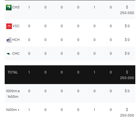
CHS
1
0
0
0
1
0
$
250.000
VSC
0
0
0
0
0
0
$ 0
HCH
0
0
0
0
0
0
$ 0
CHC
0
0
0
0
0
0
$ 0
TOTAL
1
0
0
0
1
0
$
250.000
1000m a
0
0
0
0
0
0
$ 0
1400m
1400m +
1
0
0
0
1
0
$
250.000