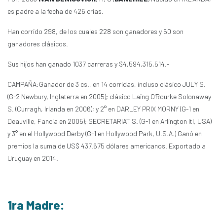
es padre a la fecha de 426 crías.
Han corrido 298, de los cuales 228 son ganadores y 50 son
ganadores clásicos.
Sus hijos han ganado 1037 carreras y $4,594,315,514.-
CAMPAÑA:Ganador de 3 cs., en 14 corridas, incluso clásico JULY S.
(G-2 Newbury, Inglaterra en 2005); clásico Laing O'Rourke Solonaway
S. (Curragh, Irlanda en 2006); y 2° en DARLEY PRIX MORNY (G-1 en
Deauville, Fancia en 2005); SECRETARIAT S. (G-1 en Arlington Itl, USA)
y 3° en el Hollywood Derby (G-1 en Hollywood Park, U.S.A.) Ganó en
premios la suma de US$ 437.675 dólares americanos. Exportado a
Uruguay en 2014.
1ra Madre: