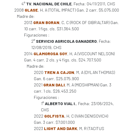
4°
TV. NACIONAL DE CHILE
, Fecha: 04/11/2011, CHS
2008
GLASE
, H, A (TOTAL IMPACT) Gan. 2 carr. $5.075.000
Madre de:
2013
GRAN BORAN
, C, C (ROCK OF GIBRALTAR) Gan.
10 carr. 1 figs. cls. $31.364.500
Figuraciones :
2°
SERVICIO AGRICOLA GANADERO
, Fecha:
12/08/2019, CHS
2014
GLAMOROSA SOY
, H, A (VISCOUNT NELSON)
Gan. 4 carr. 2 cls. y 4 figs. cls. $24.707.500
Madre de:
2020
TREN A CAJON
, M, A (DYLAN THOMAS)
Gan. 6 carr. $25.075.900
2021
GRAN DALI
, M, A (MIDSHIPMAN) Gan. 3
carr. 1 cls. $26.453.250
Figuraciones :
1°
ALBERTO VIAL I.
, Fecha: 23/06/2024,
CHS
2022
GOLFISTA
, H, C (IVAN DENISOVICH)
Gan. 3 carr. $7.001.000
2023
LIGHT AND DARK
, M, R (TACITUS