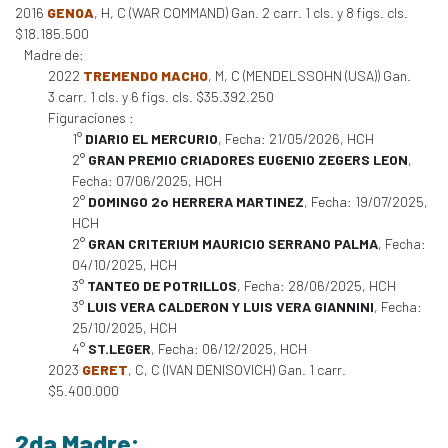
2016
GENOA
, H, C (WAR COMMAND) Gan. 2 carr. 1 cls. y 8 figs. cls.
$18.185.500
Madre de:
2022
TREMENDO MACHO
, M, C (MENDELSSOHN (USA)) Gan.
3 carr. 1 cls. y 6 figs. cls. $35.392.250
Figuraciones :
1°
DIARIO EL MERCURIO
, Fecha: 21/05/2026, HCH
2°
GRAN PREMIO CRIADORES EUGENIO ZEGERS LEON
,
Fecha: 07/06/2025, HCH
2°
DOMINGO 2o HERRERA MARTINEZ
, Fecha: 19/07/2025,
HCH
2°
GRAN CRITERIUM MAURICIO SERRANO PALMA
, Fecha:
04/10/2025, HCH
3°
TANTEO DE POTRILLOS
, Fecha: 28/06/2025, HCH
3°
LUIS VERA CALDERON Y LUIS VERA GIANNINI
, Fecha:
25/10/2025, HCH
4°
ST.LEGER
, Fecha: 06/12/2025, HCH
2023
GERET
, C, C (IVAN DENISOVICH) Gan. 1 carr.
$5.400.000
2da Madre: