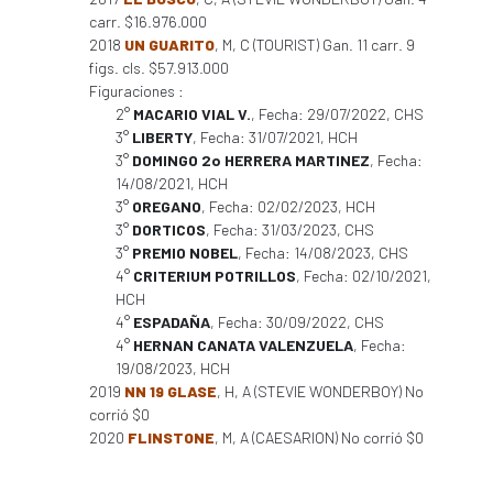
carr. $16.976.000
2018
UN GUARITO
, M, C (TOURIST) Gan. 11 carr. 9
figs. cls. $57.913.000
Figuraciones :
2°
MACARIO VIAL V.
, Fecha: 29/07/2022, CHS
3°
LIBERTY
, Fecha: 31/07/2021, HCH
3°
DOMINGO 2o HERRERA MARTINEZ
, Fecha:
14/08/2021, HCH
3°
OREGANO
, Fecha: 02/02/2023, HCH
3°
DORTICOS
, Fecha: 31/03/2023, CHS
3°
PREMIO NOBEL
, Fecha: 14/08/2023, CHS
4°
CRITERIUM POTRILLOS
, Fecha: 02/10/2021,
HCH
4°
ESPADAÑA
, Fecha: 30/09/2022, CHS
4°
HERNAN CANATA VALENZUELA
, Fecha:
19/08/2023, HCH
2019
NN 19 GLASE
, H, A (STEVIE WONDERBOY) No
corrió $0
2020
FLINSTONE
, M, A (CAESARION) No corrió $0