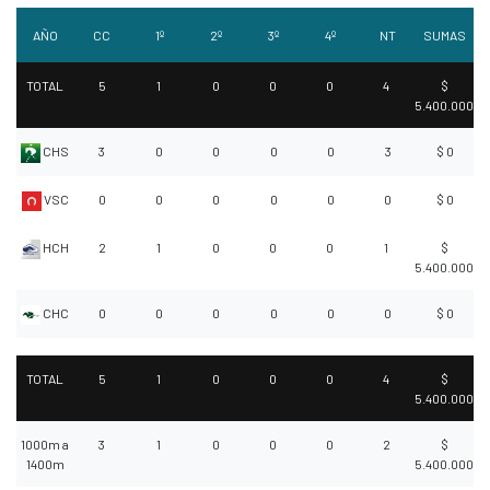
AÑO
CC
1º
2º
3º
4º
NT
SUMAS
TOTAL
5
1
0
0
0
4
$
5.400.000
CHS
3
0
0
0
0
3
$ 0
VSC
0
0
0
0
0
0
$ 0
HCH
2
1
0
0
0
1
$
5.400.000
CHC
0
0
0
0
0
0
$ 0
TOTAL
5
1
0
0
0
4
$
5.400.000
1000m a
3
1
0
0
0
2
$
1400m
5.400.000