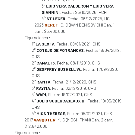
3°
LUIS VERA CALDERON Y LUIS VERA
GIANNINI
, Fecha: 25/10/2025, HCH
4°
ST.LEGER
, Fecha: 06/12/2025, HCH
2023
GERET
, C, C (IVAN DENISOVICH) Gan. 1
carr. $5.400.000
Figuraciones :
1°
LA SEXTA
, Fecha: 08/01/2021, CHS
2°
COTEJO DE POTRANCAS
, Fecha: 18/04/2019,
CHS
2°
CANAL 13
, Fecha: 08/11/2019, CHS
2°
GEOFFREY BUSHELL W.
, Fecha: 11/09/2020,
CHS
2°
RAYITA
, Fecha: 21/12/2020, CHS
3°
RAYITA
, Fecha: 02/12/2019, CHS
3°
WAPI
, Fecha: 19/02/2021, CHS
4°
JULIO SUBERCASEAUX B.
, Fecha: 10/05/2019,
CHS
4°
MISS THERESE
, Fecha: 05/02/2021, CHS
2017
VASQUTER
, M, C (MIDSHIPMAN) Gan. 2 carr.
$12.842.000
Figuraciones :