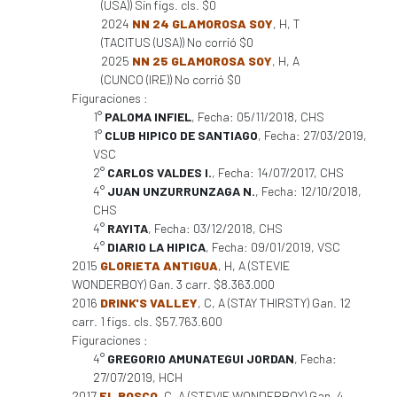
(USA)) Sin figs. cls. $0
2024
NN 24 GLAMOROSA SOY
, H, T
(TACITUS (USA)) No corrió $0
2025
NN 25 GLAMOROSA SOY
, H, A
(CUNCO (IRE)) No corrió $0
Figuraciones :
1°
PALOMA INFIEL
, Fecha: 05/11/2018, CHS
1°
CLUB HIPICO DE SANTIAGO
, Fecha: 27/03/2019,
VSC
2°
CARLOS VALDES I.
, Fecha: 14/07/2017, CHS
4°
JUAN UNZURRUNZAGA N.
, Fecha: 12/10/2018,
CHS
4°
RAYITA
, Fecha: 03/12/2018, CHS
4°
DIARIO LA HIPICA
, Fecha: 09/01/2019, VSC
2015
GLORIETA ANTIGUA
, H, A (STEVIE
WONDERBOY) Gan. 3 carr. $8.363.000
2016
DRINK'S VALLEY
, C, A (STAY THIRSTY) Gan. 12
carr. 1 figs. cls. $57.763.600
Figuraciones :
4°
GREGORIO AMUNATEGUI JORDAN
, Fecha:
27/07/2019, HCH
2017
EL BOSCO
, C, A (STEVIE WONDERBOY) Gan. 4