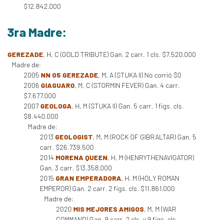
$12.842.000
3ra Madre:
GEREZADE
, H, C (GOLD TRIBUTE) Gan. 2 carr. 1 cls. $7.520.000
Madre de:
2005
NN 05 GEREZADE
, M, A (STUKA II) No corrió $0
2006
GIAGUARO
, M, C (STORMIN FEVER) Gan. 4 carr.
$7.677.000
2007
GEOLOGA
, H, M (STUKA II) Gan. 5 carr. 1 figs. cls.
$8.440.000
Madre de:
2013
GEOLOGIST
, M, M (ROCK OF GIBRALTAR) Gan. 5
carr. $26.739.500
2014
MORENA QUEEN
, H, M (HENRYTHENAVIGATOR)
Gan. 3 carr. $13.358.000
2015
GRAN EMPERADORA
, H, M (HOLY ROMAN
EMPEROR) Gan. 2 carr. 2 figs. cls. $11.861.000
Madre de:
2020
MIS MEJORES AMIGOS
, M, M (WAR
COMMAND) Gan. 9 carr. 2 cls. y 9 figs. cls.