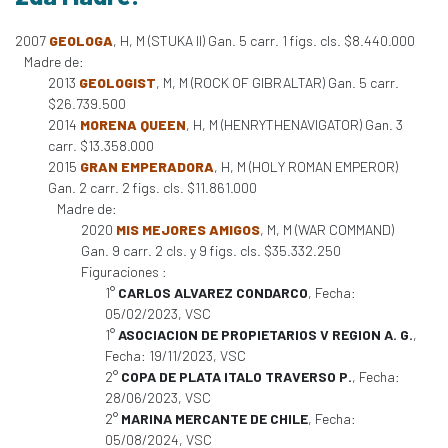
2007
GEOLOGA
, H, M (STUKA II) Gan. 5 carr. 1 figs. cls. $8.440.000
Madre de:
2013
GEOLOGIST
, M, M (ROCK OF GIBRALTAR) Gan. 5 carr.
$26.739.500
2014
MORENA QUEEN
, H, M (HENRYTHENAVIGATOR) Gan. 3
carr. $13.358.000
2015
GRAN EMPERADORA
, H, M (HOLY ROMAN EMPEROR)
Gan. 2 carr. 2 figs. cls. $11.861.000
Madre de:
2020
MIS MEJORES AMIGOS
, M, M (WAR COMMAND)
Gan. 9 carr. 2 cls. y 9 figs. cls. $35.332.250
Figuraciones :
1°
CARLOS ALVAREZ CONDARCO
, Fecha:
05/02/2023, VSC
1°
ASOCIACION DE PROPIETARIOS V REGION A. G.
,
Fecha: 19/11/2023, VSC
2°
COPA DE PLATA ITALO TRAVERSO P.
, Fecha:
28/06/2023, VSC
2°
MARINA MERCANTE DE CHILE
, Fecha:
05/08/2024, VSC