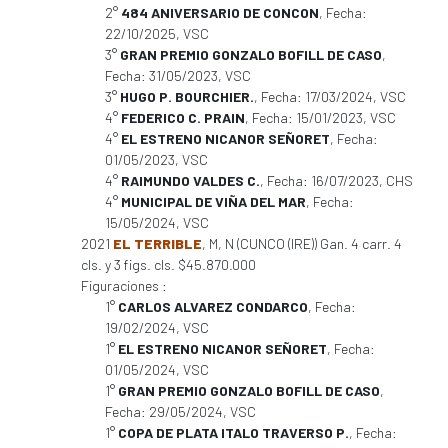
2°
484 ANIVERSARIO DE CONCON
, Fecha:
22/10/2025, VSC
3°
GRAN PREMIO GONZALO BOFILL DE CASO
,
Fecha: 31/05/2023, VSC
3°
HUGO P. BOURCHIER.
, Fecha: 17/03/2024, VSC
4°
FEDERICO C. PRAIN
, Fecha: 15/01/2023, VSC
4°
EL ESTRENO NICANOR SEÑORET
, Fecha:
01/05/2023, VSC
4°
RAIMUNDO VALDES C.
, Fecha: 16/07/2023, CHS
4°
MUNICIPAL DE VIÑA DEL MAR
, Fecha:
15/05/2024, VSC
2021
EL TERRIBLE
, M, N (CUNCO (IRE)) Gan. 4 carr. 4
cls. y 3 figs. cls. $45.870.000
Figuraciones :
1°
CARLOS ALVAREZ CONDARCO
, Fecha:
19/02/2024, VSC
1°
EL ESTRENO NICANOR SEÑORET
, Fecha:
01/05/2024, VSC
1°
GRAN PREMIO GONZALO BOFILL DE CASO
,
Fecha: 29/05/2024, VSC
1°
COPA DE PLATA ITALO TRAVERSO P.
, Fecha: