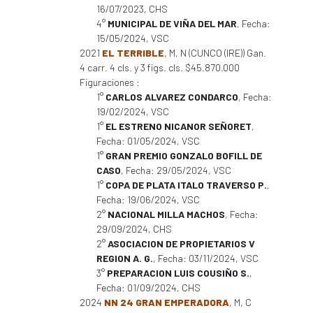
16/07/2023, CHS
4°
MUNICIPAL DE VIÑA DEL MAR
, Fecha:
15/05/2024, VSC
2021
EL TERRIBLE
, M, N (CUNCO (IRE)) Gan.
4 carr. 4 cls. y 3 figs. cls. $45.870.000
Figuraciones :
1°
CARLOS ALVAREZ CONDARCO
, Fecha:
19/02/2024, VSC
1°
EL ESTRENO NICANOR SEÑORET
,
Fecha: 01/05/2024, VSC
1°
GRAN PREMIO GONZALO BOFILL DE
CASO
, Fecha: 29/05/2024, VSC
1°
COPA DE PLATA ITALO TRAVERSO P.
,
Fecha: 19/06/2024, VSC
2°
NACIONAL MILLA MACHOS
, Fecha:
29/09/2024, CHS
2°
ASOCIACION DE PROPIETARIOS V
REGION A. G.
, Fecha: 03/11/2024, VSC
3°
PREPARACION LUIS COUSIÑO S.
,
Fecha: 01/09/2024, CHS
2024
NN 24 GRAN EMPERADORA
, M, C