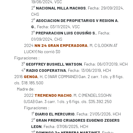
19/06/2024, VSC
2°
NACIONAL MILLA MACHOS
, Fecha: 29/09/2024,
CHS
2°
ASOCIACION DE PROPIETARIOS V REGION A.
G.
, Fecha: 03/11/2024, VSC
3°
PREPARACION LUIS COUSIÑO S.
, Fecha:
01/09/2024, CHS
2024
NN 24 GRAN EMPERADORA
, M, C (LOOKIN AT
LUCKY) No corrió $0
Figuraciones :
3°
GEOFFREY BUSHELL WATSON
, Fecha: 06/07/2019, HCH
4°
RADIO COOPERATIVA
, Fecha: 13/06/2019, HCH
2016
GENOA
, H, C (WAR COMMAND) Gan. 2 carr. 1 cls. y 8 figs.
cls. $18.185.500
Madre de:
2022
TREMENDO MACHO
, M, C (MENDELSSOHN
(USA)) Gan. 3 carr. 1 cls. y 6 figs. cls. $35.392.250
Figuraciones :
1°
DIARIO EL MERCURIO
, Fecha: 21/05/2026, HCH
2°
GRAN PREMIO CRIADORES EUGENIO ZEGERS
LEON
, Fecha: 07/06/2025, HCH
2°
DOMINGO 2o HERRERA MARTINEZ
, Fecha: