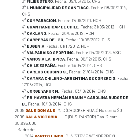
3°
FILIBUSTERO
, Fecha: 09/06/2013, CHS
3°
I. MUNICIPALIDAD DE SANTIAGO
, Fecha: 08/09/2014,
CHS
4°
COMPARACION
, Fecha: 17/09/2011, HCH
4°
GRAN HANDICAP DE CHILE
, Fecha: 31/03/2012, HCH
4°
OAKLAND
, Fecha: 26/05/2012, HCH
4°
CARRERAS DEL 20
, Fecha: 10/09/2012, CHS
4°
EUGENIA
, Fecha: 01/11/2012, HCH
4°
VALPARAISO SPORTING
, Fecha: 04/09/2013, VSC
4°
VAMOS A LA HIPICA
, Fecha: 06/12/2013, CHS
4°
CHILE ESPAÑA
, Fecha: 13/04/2014, CHS
4°
CARLOS COUSIÑO S.
, Fecha: 21/04/2014, CHS
4°
CAMARA CHILENO-ARGENTINA DE COMERCIO
, Fecha:
17/05/2014, HCH
4°
JORGE YAPUR N.
, Fecha: 03/10/2014, CHS
4°
PRIMAVERA HERNÀN BRAUN Y CAROLINA BUDGE DE
B.
, Fecha: 10/10/2014, CHS
2008
DALE DON ALE
, M, C (CROCKER ROAD) No corrió $0
2009
GALA VICTORIA
, H, C (DUSHYANTOR) Gan. 2 carr.
$5.695.000
Madre de:
2014
PAPITO LINDO
, C, A (STEVIE WONDERBOY)