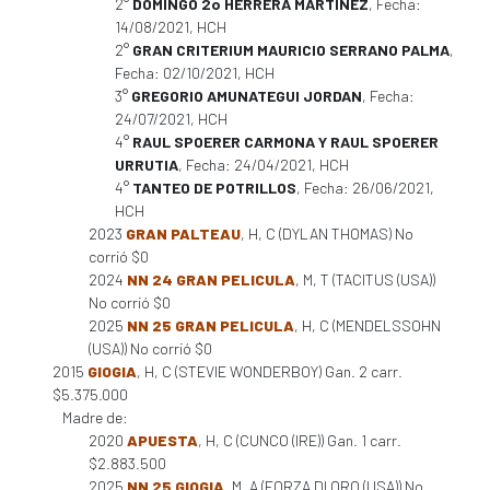
2°
DOMINGO 2o HERRERA MARTINEZ
, Fecha:
14/08/2021, HCH
2°
GRAN CRITERIUM MAURICIO SERRANO PALMA
,
Fecha: 02/10/2021, HCH
3°
GREGORIO AMUNATEGUI JORDAN
, Fecha:
24/07/2021, HCH
4°
RAUL SPOERER CARMONA Y RAUL SPOERER
URRUTIA
, Fecha: 24/04/2021, HCH
4°
TANTEO DE POTRILLOS
, Fecha: 26/06/2021,
HCH
2023
GRAN PALTEAU
, H, C (DYLAN THOMAS) No
corrió $0
2024
NN 24 GRAN PELICULA
, M, T (TACITUS (USA))
No corrió $0
2025
NN 25 GRAN PELICULA
, H, C (MENDELSSOHN
(USA)) No corrió $0
2015
GIOGIA
, H, C (STEVIE WONDERBOY) Gan. 2 carr.
$5.375.000
Madre de:
2020
APUESTA
, H, C (CUNCO (IRE)) Gan. 1 carr.
$2.883.500
2025
NN 25 GIOGIA
, M, A (FORZA DI ORO (USA)) No