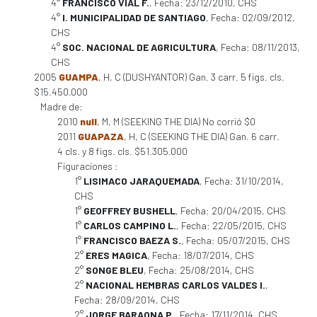
4°
FRANCISCO VIAL F.
, Fecha: 23/12/2010, CHS
4°
I. MUNICIPALIDAD DE SANTIAGO
, Fecha: 02/09/2012,
CHS
4°
SOC. NACIONAL DE AGRICULTURA
, Fecha: 08/11/2013,
CHS
2005
GUAMPA
, H, C (DUSHYANTOR) Gan. 3 carr. 5 figs. cls.
$15.450.000
Madre de:
2010
null
, M, M (SEEKING THE DIA) No corrió $0
2011
GUAPAZA
, H, C (SEEKING THE DIA) Gan. 6 carr.
4 cls. y 8 figs. cls. $51.305.000
Figuraciones :
1°
LISIMACO JARAQUEMADA
, Fecha: 31/10/2014,
CHS
1°
GEOFFREY BUSHELL
, Fecha: 20/04/2015, CHS
1°
CARLOS CAMPINO L.
, Fecha: 22/05/2015, CHS
1°
FRANCISCO BAEZA S.
, Fecha: 05/07/2015, CHS
2°
ERES MAGICA
, Fecha: 18/07/2014, CHS
2°
SONGE BLEU
, Fecha: 25/08/2014, CHS
2°
NACIONAL HEMBRAS CARLOS VALDES I.
,
Fecha: 28/09/2014, CHS
2°
JORGE BARAONA P.
, Fecha: 17/11/2014, CHS