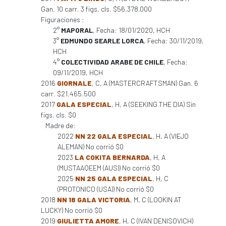
Gan. 10 carr. 3 figs. cls. $56.378.000
Figuraciones :
2°
MAPORAL
, Fecha: 18/01/2020, HCH
3°
EDMUNDO SEARLE LORCA
, Fecha: 30/11/2019,
HCH
4°
COLECTIVIDAD ARABE DE CHILE
, Fecha:
09/11/2019, HCH
2016
GIORNALE
, C, A (MASTERCRAFTSMAN) Gan. 6
carr. $21.465.500
2017
GALA ESPECIAL
, H, A (SEEKING THE DIA) Sin
figs. cls. $0
Madre de:
2022
NN 22 GALA ESPECIAL
, H, A (VIEJO
ALEMAN) No corrió $0
2023
LA COKITA BERNARDA
, H, A
(MUSTAAQEEM (AUS)) No corrió $0
2025
NN 25 GALA ESPECIAL
, H, C
(PROTONICO (USA)) No corrió $0
2018
NN 18 GALA VICTORIA
, M, C (LOOKIN AT
LUCKY) No corrió $0
2019
GIULIETTA AMORE
, H, C (IVAN DENISOVICH)