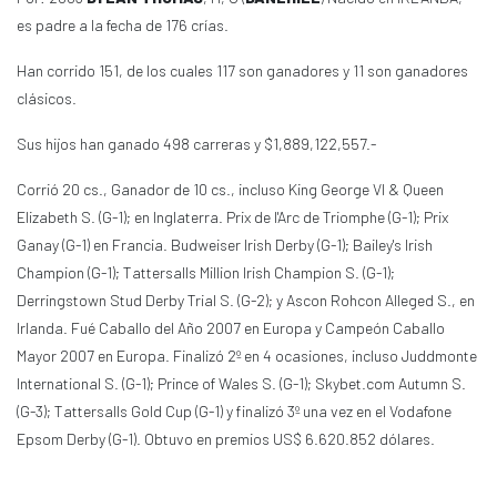
es padre a la fecha de 176 crías.
Han corrido 151, de los cuales 117 son ganadores y 11 son ganadores
clásicos.
Sus hijos han ganado 498 carreras y $1,889,122,557.-
Corrió 20 cs., Ganador de 10 cs., incluso King George VI & Queen
Elizabeth S. (G-1); en Inglaterra. Prix de l'Arc de Triomphe (G-1); Prix
Ganay (G-1) en Francia. Budweiser Irish Derby (G-1); Bailey's Irish
Champion (G-1); Tattersalls Million Irish Champion S. (G-1);
Derringstown Stud Derby Trial S. (G-2); y Ascon Rohcon Alleged S., en
Irlanda. Fué Caballo del Año 2007 en Europa y Campeón Caballo
Mayor 2007 en Europa. Finalizó 2º en 4 ocasiones, incluso Juddmonte
International S. (G-1); Prince of Wales S. (G-1); Skybet.com Autumn S.
(G-3); Tattersalls Gold Cup (G-1) y finalizó 3º una vez en el Vodafone
Epsom Derby (G-1). Obtuvo en premios US$ 6.620.852 dólares.