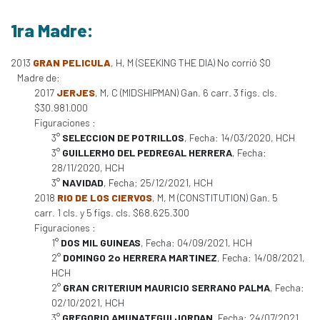
1ra Madre:
2013
GRAN PELICULA
, H, M (SEEKING THE DIA) No corrió $0
Madre de:
2017
JERJES
, M, C (MIDSHIPMAN) Gan. 6 carr. 3 figs. cls.
$30.981.000
Figuraciones :
3°
SELECCION DE POTRILLOS
, Fecha: 14/03/2020, HCH
3°
GUILLERMO DEL PEDREGAL HERRERA
, Fecha:
28/11/2020, HCH
3°
NAVIDAD
, Fecha: 25/12/2021, HCH
2018
RIO DE LOS CIERVOS
, M, M (CONSTITUTION) Gan. 5
carr. 1 cls. y 5 figs. cls. $68.625.300
Figuraciones :
1°
DOS MIL GUINEAS
, Fecha: 04/09/2021, HCH
2°
DOMINGO 2o HERRERA MARTINEZ
, Fecha: 14/08/2021,
HCH
2°
GRAN CRITERIUM MAURICIO SERRANO PALMA
, Fecha:
02/10/2021, HCH
3°
GREGORIO AMUNATEGUI JORDAN
, Fecha: 24/07/2021,