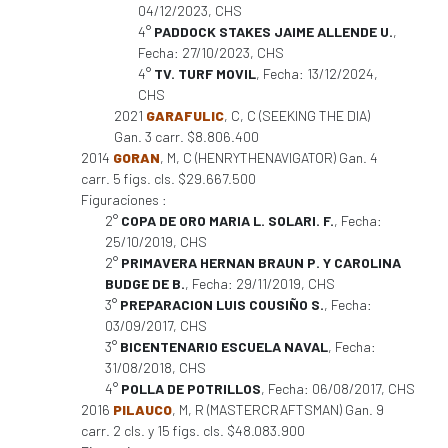
04/12/2023, CHS
4°
PADDOCK STAKES JAIME ALLENDE U.
,
Fecha: 27/10/2023, CHS
4°
TV. TURF MOVIL
, Fecha: 13/12/2024,
CHS
2021
GARAFULIC
, C, C (SEEKING THE DIA)
Gan. 3 carr. $8.806.400
2014
GORAN
, M, C (HENRYTHENAVIGATOR) Gan. 4
carr. 5 figs. cls. $29.667.500
Figuraciones :
2°
COPA DE ORO MARIA L. SOLARI. F.
, Fecha:
25/10/2019, CHS
2°
PRIMAVERA HERNAN BRAUN P. Y CAROLINA
BUDGE DE B.
, Fecha: 29/11/2019, CHS
3°
PREPARACION LUIS COUSIÑO S.
, Fecha:
03/09/2017, CHS
3°
BICENTENARIO ESCUELA NAVAL
, Fecha:
31/08/2018, CHS
4°
POLLA DE POTRILLOS
, Fecha: 06/08/2017, CHS
2016
PILAUCO
, M, R (MASTERCRAFTSMAN) Gan. 9
carr. 2 cls. y 15 figs. cls. $48.083.900