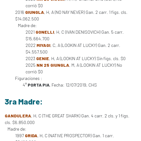
corrió $0
2016
GIUNGLA
, H, A (NO NAY NEVER) Gan. 2 carr. 1 figs. cls.
$14.062.500
Madre de:
2021
GONELLI
, H, C (IVAN DENISOVICH) Gan. 5 carr.
$15.664.700
2022
MIYAGI
, C, A (LOOKIN AT LUCKY) Gan. 2 carr.
$4.557.500
2023
GENIE
, H, A (LOOKIN AT LUCKY) Sin figs. cls. $0
2025
NN 25 GIUNGLA
, M, A (LOOKIN AT LUCKY) No
corrió $0
Figuraciones :
4°
PORTA PIA
, Fecha: 12/07/2019, CHS
3ra Madre:
GANDULERA
, H, C (THE GREAT SHARK) Gan. 4 carr. 2 cls. y 1 figs.
cls. $6.850.000
Madre de:
1997
GRIDA
, H, C (NATIVE PROSPECTOR) Gan. 1 carr.