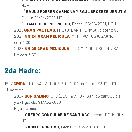
HCH
4°
RAUL SPOERER CARMONA Y RAUL SPOERER URRUTIA
,
Fecha: 24/04/2021, HCH
4°
TANTEO DE POTRILLOS
, Fecha: 26/06/2021, HCH
2023
GRAN PALTEAU
, H, C (DYLAN THOMAS) No corrió $0
2024
NN 24 GRAN PELICULA
, M, T (TACITUS (USA)) No
corrió $0
2025
NN 25 GRAN PELICULA
, H, C (MENDELSSOHN (USA))
No corrió $0
2da Madre:
1997
GRIDA
, H, C (NATIVE PROSPECTOR) Gan. 1 carr. $3.100.000
Madre de:
2004
DON GABINO
, C, C (DUSHYANTOR) Gan. 35 carr. 30 cls.
y 27 figs. cls. $177.327.000
Figuraciones :
1°
CUERPO CONSULAR DE SANTIAGO
, Fecha: 11/10/2008,
HCH
1°
ZOOM DEPORTIVO
, Fecha: 20/12/2008, HCH