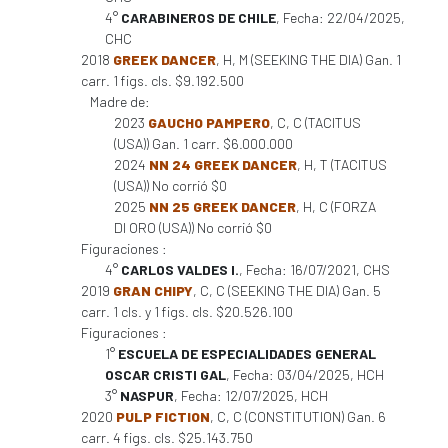
4°
CARABINEROS DE CHILE
, Fecha: 22/04/2025,
CHC
2018
GREEK DANCER
, H, M (SEEKING THE DIA) Gan. 1
carr. 1 figs. cls. $9.192.500
Madre de:
2023
GAUCHO PAMPERO
, C, C (TACITUS
(USA)) Gan. 1 carr. $6.000.000
2024
NN 24 GREEK DANCER
, H, T (TACITUS
(USA)) No corrió $0
2025
NN 25 GREEK DANCER
, H, C (FORZA
DI ORO (USA)) No corrió $0
Figuraciones :
4°
CARLOS VALDES I.
, Fecha: 16/07/2021, CHS
2019
GRAN CHIPY
, C, C (SEEKING THE DIA) Gan. 5
carr. 1 cls. y 1 figs. cls. $20.526.100
Figuraciones :
1°
ESCUELA DE ESPECIALIDADES GENERAL
OSCAR CRISTI GAL
, Fecha: 03/04/2025, HCH
3°
NASPUR
, Fecha: 12/07/2025, HCH
2020
PULP FICTION
, C, C (CONSTITUTION) Gan. 6
carr. 4 figs. cls. $25.143.750