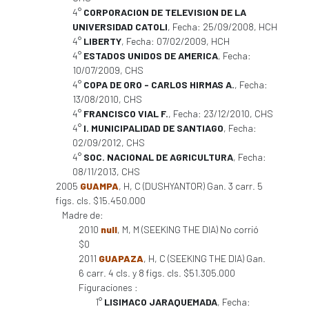
4°
CORPORACION DE TELEVISION DE LA
UNIVERSIDAD CATOLI
, Fecha: 25/09/2008, HCH
4°
LIBERTY
, Fecha: 07/02/2009, HCH
4°
ESTADOS UNIDOS DE AMERICA
, Fecha:
10/07/2009, CHS
4°
COPA DE ORO - CARLOS HIRMAS A.
, Fecha:
13/08/2010, CHS
4°
FRANCISCO VIAL F.
, Fecha: 23/12/2010, CHS
4°
I. MUNICIPALIDAD DE SANTIAGO
, Fecha:
02/09/2012, CHS
4°
SOC. NACIONAL DE AGRICULTURA
, Fecha:
08/11/2013, CHS
2005
GUAMPA
, H, C (DUSHYANTOR) Gan. 3 carr. 5
figs. cls. $15.450.000
Madre de:
2010
null
, M, M (SEEKING THE DIA) No corrió
$0
2011
GUAPAZA
, H, C (SEEKING THE DIA) Gan.
6 carr. 4 cls. y 8 figs. cls. $51.305.000
Figuraciones :
1°
LISIMACO JARAQUEMADA
, Fecha: