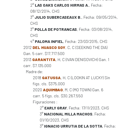
2°
LAS OAKS CARLOS HIRMAS A.
, Fecha:
08/12/2014, CHS
3°
JULIO SUBERCASEAUX B.
, Fecha: 09/05/2014,
CHS
3°
POLLA DE POTRANCAS
, Fecha: 03/08/2014,
CHS
4°
PALOMA INFIEL
, Fecha: 23/03/2015, CHS
2012
DEL HUASCO SOY
, C, C (SEEKING THE DIA)
Gan. 5 carr. $17.717.500
2013
GARANTITA
, H, C (IVAN DENISOVICH) Gan. 1
carr. $7.135.000
Madre de:
2018
GATUSSA
, H, C (LOOKIN AT LUCKY) Sin
figs. cls. $375.000
2020
AQUIMBAO
, M, C (MO TOWN) Gan. 6
carr. 5 figs. cls. $30.267.550
Figuraciones :
2°
EARLY GRAY
, Fecha: 17/11/2023, CHS
3°
NACIONAL MILLA MACHOS
, Fecha:
01/10/2023, CHS
3°
IGNACIO URRUTIA DE LA SOTTA
, Fecha: