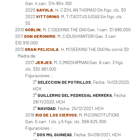
Gan. 4 carr. $14.854.100
2020
GAYOLA
, H, C (DYLAN THOMAS) Sin figs. cls. $0
2023
VITTORINO
, M, T (TACITUS (USA)) Sin figs. cls.
$0
2010
GOBLIN
, M, C (SEEKING THE DIA) Gan. 1 carr. $1.680.000
2011
DON GERONIMO
, M, C (DUSHYANTOR) Gan. 3 carr.
$10.910.000
2013
GRAN PELICULA
, H, M (SEEKING THE DIA) No corrió $0
Madre de:
2017
JERJES
, M, C (MIDSHIPMAN) Gan. 6 carr. 3 figs.
cls. $30.981.000
Figuraciones :
3°
SELECCION DE POTRILLOS
, Fecha: 14/03/2020,
HCH
3°
GUILLERMO DEL PEDREGAL HERRERA
, Fecha:
28/11/2020, HCH
3°
NAVIDAD
, Fecha: 25/12/2021, HCH
2018
RIO DE LOS CIERVOS
, M, M (CONSTITUTION)
Gan. 5 carr. 1 cls. y 5 figs. cls. $68.625.300
Figuraciones :
1°
DOS MIL GUINEAS
, Fecha: 04/09/2021, HCH