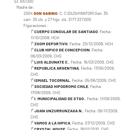
$3.100.000
Madre de:
2004
DON GABINO
, C, C (DUSHYANTOR) Gan. 35
carr. 30 cls. y 27 figs. cls. $177.327.000
Figuraciones :
1°
CUERPO CONSULAR DE SANTIAGO
, Fecha:
11/10/2008, HCH
1°
ZOOM DEPORTIVO
, Fecha: 20/12/2008, HCH
1°
CLUB HIPICO DE CONCEPCION
, Fecha:
06/03/2009, CHS
1°
LUIS ALDUNATE C.
, Fecha: 16/03/2009, CHS
1°
REPUBLICA ARGENTINA
, Fecha: 17/05/2009,
CHS
1°
ISMAEL TOCORNAL
, Fecha: 05/06/2009, CHS
1°
SOCIEDAD HIPODROMO CHILE
, Fecha:
17/08/2009, CHS
1°
I. MUNICIPALIDAD DE STGO.
, Fecha: 11/09/2009,
CHS
1°
JUAN UNZURRUNZAGA N.
, Fecha: 06/11/2009,
CHS
1°
VAMOS A LA HIPICA
, Fecha: 07/12/2009, CHS
1°
CRYSTAL HOUSE
, Fecha: 18/01/2010, CHS