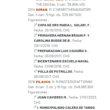
THE DIA) Gan. 3 carr. $8.806.400
2014
GORAN
, M, C (HENRYTHENAVIGATOR)
Gan. 4 carr. 5 figs. cls. $29.667.500
Figuraciones :
2°
COPA DE ORO MARIA L. SOLARI. F.
,
Fecha: 25/10/2019, CHS
2°
PRIMAVERA HERNAN BRAUN P. Y
CAROLINA BUDGE DE B.
, Fecha:
29/11/2019, CHS
3°
PREPARACION LUIS COUSIÑO S.
,
Fecha: 03/09/2017, CHS
3°
BICENTENARIO ESCUELA NAVAL
,
Fecha: 31/08/2018, CHS
4°
POLLA DE POTRILLOS
, Fecha:
06/08/2017, CHS
2016
PILAUCO
, M, R (MASTERCRAFTSMAN)
Gan. 9 carr. 2 cls. y 15 figs. cls. $48.083.900
Figuraciones :
1°
JUAN CAVIERES M.
, Fecha: 27/01/2023,
CHS
1°
I. MUNICIPALIDAD CALERA DE TANGO
,