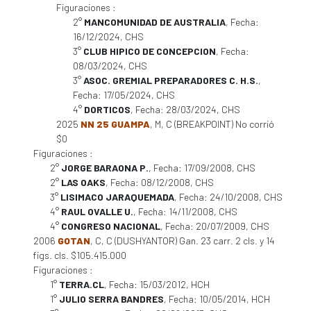
Figuraciones :
2°
MANCOMUNIDAD DE AUSTRALIA
, Fecha:
16/12/2024, CHS
3°
CLUB HIPICO DE CONCEPCION
, Fecha:
08/03/2024, CHS
3°
ASOC. GREMIAL PREPARADORES C. H.S.
,
Fecha: 17/05/2024, CHS
4°
DORTICOS
, Fecha: 28/03/2024, CHS
2025
NN 25 GUAMPA
, M, C (BREAKPOINT) No corrió
$0
Figuraciones :
2°
JORGE BARAONA P.
, Fecha: 17/09/2008, CHS
2°
LAS OAKS
, Fecha: 08/12/2008, CHS
3°
LISIMACO JARAQUEMADA
, Fecha: 24/10/2008, CHS
4°
RAUL OVALLE U.
, Fecha: 14/11/2008, CHS
4°
CONGRESO NACIONAL
, Fecha: 20/07/2009, CHS
2006
GOTAN
, C, C (DUSHYANTOR) Gan. 23 carr. 2 cls. y 14
figs. cls. $105.415.000
Figuraciones :
1°
TERRA.CL
, Fecha: 15/03/2012, HCH
1°
JULIO SERRA BANDRES
, Fecha: 10/05/2014, HCH