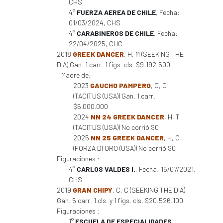
CHS
4°
FUERZA AEREA DE CHILE
, Fecha:
01/03/2024, CHS
4°
CARABINEROS DE CHILE
, Fecha:
22/04/2025, CHC
2018
GREEK DANCER
, H, M (SEEKING THE
DIA) Gan. 1 carr. 1 figs. cls. $9.192.500
Madre de:
2023
GAUCHO PAMPERO
, C, C
(TACITUS (USA)) Gan. 1 carr.
$6.000.000
2024
NN 24 GREEK DANCER
, H, T
(TACITUS (USA)) No corrió $0
2025
NN 25 GREEK DANCER
, H, C
(FORZA DI ORO (USA)) No corrió $0
Figuraciones :
4°
CARLOS VALDES I.
, Fecha: 16/07/2021,
CHS
2019
GRAN CHIPY
, C, C (SEEKING THE DIA)
Gan. 5 carr. 1 cls. y 1 figs. cls. $20.526.100
Figuraciones :
1°
ESCUELA DE ESPECIALIDADES