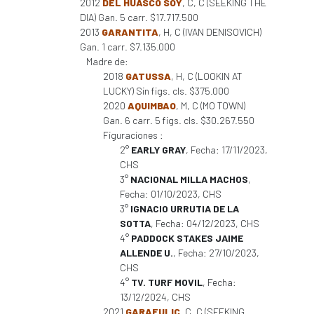
2012
DEL HUASCO SOY
, C, C (SEEKING THE
DIA) Gan. 5 carr. $17.717.500
2013
GARANTITA
, H, C (IVAN DENISOVICH)
Gan. 1 carr. $7.135.000
Madre de:
2018
GATUSSA
, H, C (LOOKIN AT
LUCKY) Sin figs. cls. $375.000
2020
AQUIMBAO
, M, C (MO TOWN)
Gan. 6 carr. 5 figs. cls. $30.267.550
Figuraciones :
2°
EARLY GRAY
, Fecha: 17/11/2023,
CHS
3°
NACIONAL MILLA MACHOS
,
Fecha: 01/10/2023, CHS
3°
IGNACIO URRUTIA DE LA
SOTTA
, Fecha: 04/12/2023, CHS
4°
PADDOCK STAKES JAIME
ALLENDE U.
, Fecha: 27/10/2023,
CHS
4°
TV. TURF MOVIL
, Fecha:
13/12/2024, CHS
2021
GARAFULIC
, C, C (SEEKING