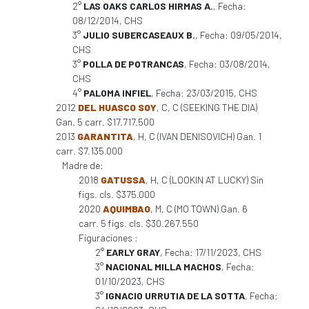
2°
LAS OAKS CARLOS HIRMAS A.
, Fecha:
08/12/2014, CHS
3°
JULIO SUBERCASEAUX B.
, Fecha: 09/05/2014,
CHS
3°
POLLA DE POTRANCAS
, Fecha: 03/08/2014,
CHS
4°
PALOMA INFIEL
, Fecha: 23/03/2015, CHS
2012
DEL HUASCO SOY
, C, C (SEEKING THE DIA)
Gan. 5 carr. $17.717.500
2013
GARANTITA
, H, C (IVAN DENISOVICH) Gan. 1
carr. $7.135.000
Madre de:
2018
GATUSSA
, H, C (LOOKIN AT LUCKY) Sin
figs. cls. $375.000
2020
AQUIMBAO
, M, C (MO TOWN) Gan. 6
carr. 5 figs. cls. $30.267.550
Figuraciones :
2°
EARLY GRAY
, Fecha: 17/11/2023, CHS
3°
NACIONAL MILLA MACHOS
, Fecha:
01/10/2023, CHS
3°
IGNACIO URRUTIA DE LA SOTTA
, Fecha: