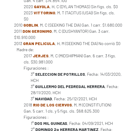
Gan. 4 carr. $14.854.100
2020
GAYOLA
, H, C (DYLAN THOMAS) Sin figs. cls. $0
2023
VITTORINO
, M, T (TACITUS (USA)) Sin figs. cls.
$0
2010
GOBLIN
, M, C (SEEKING THE DIA) Gan. 1 carr. $1.680.000
2011
DON GERONIMO
, M, C (DUSHYANTOR) Gan. 3 carr.
$10.910.000
2013
GRAN PELICULA
, H, M (SEEKING THE DIA) No corrió $0
Madre de:
2017
JERJES
, M, C (MIDSHIPMAN) Gan. 6 carr. 3 figs.
cls. $30.981.000
Figuraciones :
3°
SELECCION DE POTRILLOS
, Fecha: 14/03/2020,
HCH
3°
GUILLERMO DEL PEDREGAL HERRERA
, Fecha:
28/11/2020, HCH
3°
NAVIDAD
, Fecha: 25/12/2021, HCH
2018
RIO DE LOS CIERVOS
, M, M (CONSTITUTION)
Gan. 5 carr. 1 cls. y 5 figs. cls. $68.625.300
Figuraciones :
1°
DOS MIL GUINEAS
, Fecha: 04/09/2021, HCH
2°
DOMINGO 2o HERRERA MARTINEZ
, Fecha: