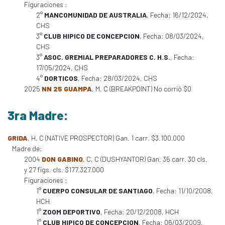
Figuraciones :
2°
MANCOMUNIDAD DE AUSTRALIA
, Fecha: 16/12/2024,
CHS
3°
CLUB HIPICO DE CONCEPCION
, Fecha: 08/03/2024,
CHS
3°
ASOC. GREMIAL PREPARADORES C. H.S.
, Fecha:
17/05/2024, CHS
4°
DORTICOS
, Fecha: 28/03/2024, CHS
2025
NN 25 GUAMPA
, M, C (BREAKPOINT) No corrió $0
3ra Madre:
GRIDA
, H, C (NATIVE PROSPECTOR) Gan. 1 carr. $3.100.000
Madre de:
2004
DON GABINO
, C, C (DUSHYANTOR) Gan. 35 carr. 30 cls.
y 27 figs. cls. $177.327.000
Figuraciones :
1°
CUERPO CONSULAR DE SANTIAGO
, Fecha: 11/10/2008,
HCH
1°
ZOOM DEPORTIVO
, Fecha: 20/12/2008, HCH
1°
CLUB HIPICO DE CONCEPCION
, Fecha: 06/03/2009,