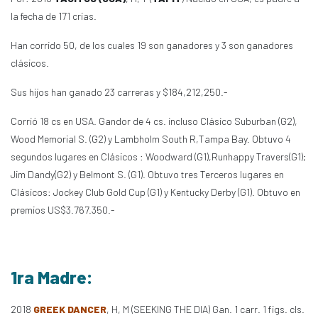
la fecha de 171 crías.
Han corrido 50, de los cuales 19 son ganadores y 3 son ganadores
clásicos.
Sus hijos han ganado 23 carreras y $184,212,250.-
Corrió 18 cs en USA. Gandor de 4 cs. incluso Clásico Suburban (G2),
Wood Memorial S. (G2) y Lambholm South R,Tampa Bay. Obtuvo 4
segundos lugares en Clásicos : Woodward (G1),Runhappy Travers(G1);
Jim Dandy(G2) y Belmont S. (G1). Obtuvo tres Terceros lugares en
Clásicos: Jockey Club Gold Cup (G1) y Kentucky Derby (G1). Obtuvo en
premios US$3.767.350.-
1ra Madre:
2018
GREEK DANCER
, H, M (SEEKING THE DIA) Gan. 1 carr. 1 figs. cls.