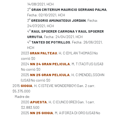
14/08/2021, HCH
2°
GRAN CRITERIUM MAURICIO SERRANO PALMA
,
Fecha: 02/10/2021, HCH
3°
GREGORIO AMUNATEGUI JORDAN
, Fecha:
24/07/2021, HCH
4°
RAUL SPOERER CARMONA Y RAUL SPOERER
URRUTIA
, Fecha: 24/04/2021, HCH
4°
TANTEO DE POTRILLOS
, Fecha: 26/06/2021,
HCH
2023
GRAN PALTEAU
, H, C (DYLAN THOMAS) No
corrió $0
2024
NN 24 GRAN PELICULA
, M, T (TACITUS (USA))
No corrió $0
2025
NN 25 GRAN PELICULA
, H, C (MENDELSSOHN
(USA)) No corrió $0
2015
GIOGIA
, H, C (STEVIE WONDERBOY) Gan. 2 carr.
$5.375.000
Madre de:
2020
APUESTA
, H, C (CUNCO (IRE)) Gan. 1 carr.
$2.883.500
2025
NN 25 GIOGIA
, M, A (FORZA DI ORO (USA)) No