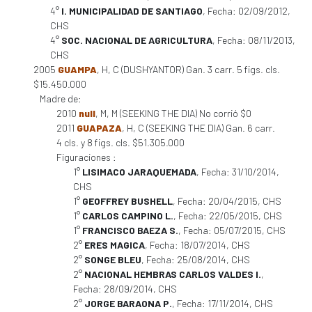
4°
I. MUNICIPALIDAD DE SANTIAGO
, Fecha: 02/09/2012,
CHS
4°
SOC. NACIONAL DE AGRICULTURA
, Fecha: 08/11/2013,
CHS
2005
GUAMPA
, H, C (DUSHYANTOR) Gan. 3 carr. 5 figs. cls.
$15.450.000
Madre de:
2010
null
, M, M (SEEKING THE DIA) No corrió $0
2011
GUAPAZA
, H, C (SEEKING THE DIA) Gan. 6 carr.
4 cls. y 8 figs. cls. $51.305.000
Figuraciones :
1°
LISIMACO JARAQUEMADA
, Fecha: 31/10/2014,
CHS
1°
GEOFFREY BUSHELL
, Fecha: 20/04/2015, CHS
1°
CARLOS CAMPINO L.
, Fecha: 22/05/2015, CHS
1°
FRANCISCO BAEZA S.
, Fecha: 05/07/2015, CHS
2°
ERES MAGICA
, Fecha: 18/07/2014, CHS
2°
SONGE BLEU
, Fecha: 25/08/2014, CHS
2°
NACIONAL HEMBRAS CARLOS VALDES I.
,
Fecha: 28/09/2014, CHS
2°
JORGE BARAONA P.
, Fecha: 17/11/2014, CHS