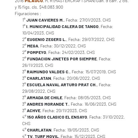
2016
PILAUCO
, M, R (MASTERCRAFTSMAN) Gan. 9 carr. 2 cls.
y 15 figs. cls. $48.083.900
Figuraciones :
1°
JUAN CAVIERES M.
, Fecha: 27/01/2023, CHS
1°
I. MUNICIPALIDAD CALERA DE TANGO
, Fecha:
10/04/2023, CHS
2°
EUGENIO ZEGERS L.
, Fecha: 29/07/2022, CHS
2°
MEGA
, Fecha: 30/12/2022, CHS
2°
POMPEYO
, Fecha: 24/02/2023, CHS
2°
FUNDACION JINETES POR SIEMPRE
, Fecha:
26/11/2023, CHS
3°
RAIMUNDO VALDES C.
, Fecha: 15/07/2019, CHS
3°
CHARLATAN
, Fecha: 20/06/2022, CHS
3°
ESCUELA NAVAL ARTURO PRAT CH.
, Fecha:
29/08/2022, CHS
3°
ARMADA DE CHILE
, Fecha: 08/05/2023, CHS
3°
ANDRES MORANDE T.
, Fecha: 16/06/2023, CHS
3°
ACHVE
, Fecha: 20/11/2023, CHS
4°
150 AÑOS CLASICO EL ENSAYO
, Fecha: 31/10/2022,
CHS
4°
CHARLATAN
, Fecha: 19/05/2023, CHS
4°
TV. TURF MOVIL
, Fecha: 15/12/2023, CHS