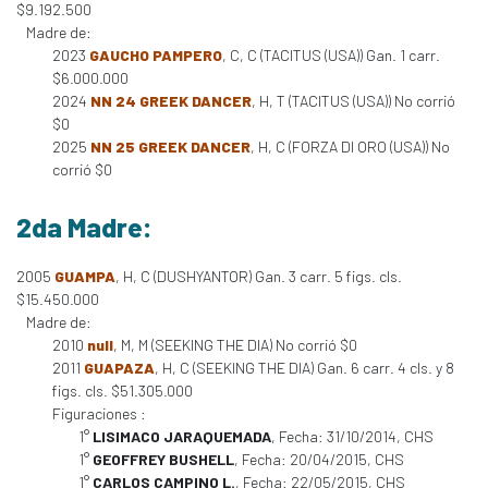
$9.192.500
Madre de:
2023
GAUCHO PAMPERO
, C, C (TACITUS (USA)) Gan. 1 carr.
$6.000.000
2024
NN 24 GREEK DANCER
, H, T (TACITUS (USA)) No corrió
$0
2025
NN 25 GREEK DANCER
, H, C (FORZA DI ORO (USA)) No
corrió $0
2da Madre:
2005
GUAMPA
, H, C (DUSHYANTOR) Gan. 3 carr. 5 figs. cls.
$15.450.000
Madre de:
2010
null
, M, M (SEEKING THE DIA) No corrió $0
2011
GUAPAZA
, H, C (SEEKING THE DIA) Gan. 6 carr. 4 cls. y 8
figs. cls. $51.305.000
Figuraciones :
1°
LISIMACO JARAQUEMADA
, Fecha: 31/10/2014, CHS
1°
GEOFFREY BUSHELL
, Fecha: 20/04/2015, CHS
1°
CARLOS CAMPINO L.
, Fecha: 22/05/2015, CHS