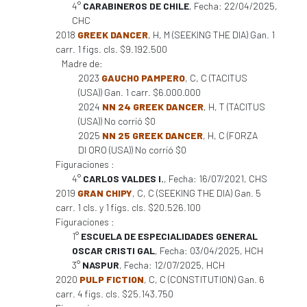
4°
CARABINEROS DE CHILE
, Fecha: 22/04/2025,
CHC
2018
GREEK DANCER
, H, M (SEEKING THE DIA) Gan. 1
carr. 1 figs. cls. $9.192.500
Madre de:
2023
GAUCHO PAMPERO
, C, C (TACITUS
(USA)) Gan. 1 carr. $6.000.000
2024
NN 24 GREEK DANCER
, H, T (TACITUS
(USA)) No corrió $0
2025
NN 25 GREEK DANCER
, H, C (FORZA
DI ORO (USA)) No corrió $0
Figuraciones :
4°
CARLOS VALDES I.
, Fecha: 16/07/2021, CHS
2019
GRAN CHIPY
, C, C (SEEKING THE DIA) Gan. 5
carr. 1 cls. y 1 figs. cls. $20.526.100
Figuraciones :
1°
ESCUELA DE ESPECIALIDADES GENERAL
OSCAR CRISTI GAL
, Fecha: 03/04/2025, HCH
3°
NASPUR
, Fecha: 12/07/2025, HCH
2020
PULP FICTION
, C, C (CONSTITUTION) Gan. 6
carr. 4 figs. cls. $25.143.750