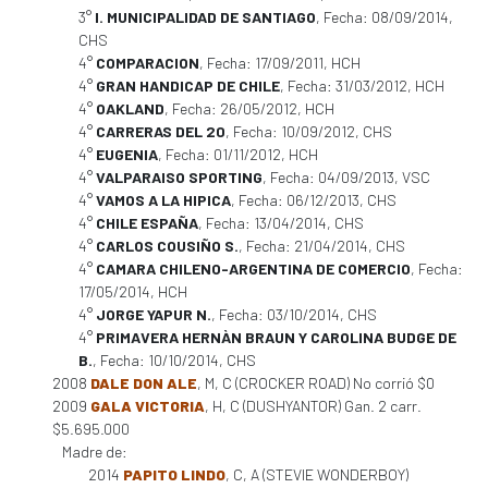
3°
I. MUNICIPALIDAD DE SANTIAGO
, Fecha: 08/09/2014,
CHS
4°
COMPARACION
, Fecha: 17/09/2011, HCH
4°
GRAN HANDICAP DE CHILE
, Fecha: 31/03/2012, HCH
4°
OAKLAND
, Fecha: 26/05/2012, HCH
4°
CARRERAS DEL 20
, Fecha: 10/09/2012, CHS
4°
EUGENIA
, Fecha: 01/11/2012, HCH
4°
VALPARAISO SPORTING
, Fecha: 04/09/2013, VSC
4°
VAMOS A LA HIPICA
, Fecha: 06/12/2013, CHS
4°
CHILE ESPAÑA
, Fecha: 13/04/2014, CHS
4°
CARLOS COUSIÑO S.
, Fecha: 21/04/2014, CHS
4°
CAMARA CHILENO-ARGENTINA DE COMERCIO
, Fecha:
17/05/2014, HCH
4°
JORGE YAPUR N.
, Fecha: 03/10/2014, CHS
4°
PRIMAVERA HERNÀN BRAUN Y CAROLINA BUDGE DE
B.
, Fecha: 10/10/2014, CHS
2008
DALE DON ALE
, M, C (CROCKER ROAD) No corrió $0
2009
GALA VICTORIA
, H, C (DUSHYANTOR) Gan. 2 carr.
$5.695.000
Madre de:
2014
PAPITO LINDO
, C, A (STEVIE WONDERBOY)