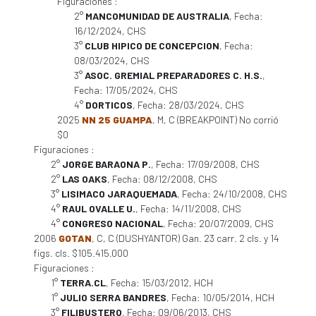
Figuraciones :
2°
MANCOMUNIDAD DE AUSTRALIA
, Fecha:
16/12/2024, CHS
3°
CLUB HIPICO DE CONCEPCION
, Fecha:
08/03/2024, CHS
3°
ASOC. GREMIAL PREPARADORES C. H.S.
,
Fecha: 17/05/2024, CHS
4°
DORTICOS
, Fecha: 28/03/2024, CHS
2025
NN 25 GUAMPA
, M, C (BREAKPOINT) No corrió
$0
Figuraciones :
2°
JORGE BARAONA P.
, Fecha: 17/09/2008, CHS
2°
LAS OAKS
, Fecha: 08/12/2008, CHS
3°
LISIMACO JARAQUEMADA
, Fecha: 24/10/2008, CHS
4°
RAUL OVALLE U.
, Fecha: 14/11/2008, CHS
4°
CONGRESO NACIONAL
, Fecha: 20/07/2009, CHS
2006
GOTAN
, C, C (DUSHYANTOR) Gan. 23 carr. 2 cls. y 14
figs. cls. $105.415.000
Figuraciones :
1°
TERRA.CL
, Fecha: 15/03/2012, HCH
1°
JULIO SERRA BANDRES
, Fecha: 10/05/2014, HCH
3°
FILIBUSTERO
, Fecha: 09/06/2013, CHS