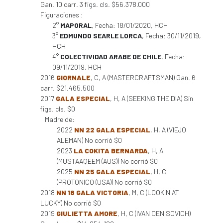
Gan. 10 carr. 3 figs. cls. $56.378.000
Figuraciones :
2°
MAPORAL
, Fecha: 18/01/2020, HCH
3°
EDMUNDO SEARLE LORCA
, Fecha: 30/11/2019,
HCH
4°
COLECTIVIDAD ARABE DE CHILE
, Fecha:
09/11/2019, HCH
2016
GIORNALE
, C, A (MASTERCRAFTSMAN) Gan. 6
carr. $21.465.500
2017
GALA ESPECIAL
, H, A (SEEKING THE DIA) Sin
figs. cls. $0
Madre de:
2022
NN 22 GALA ESPECIAL
, H, A (VIEJO
ALEMAN) No corrió $0
2023
LA COKITA BERNARDA
, H, A
(MUSTAAQEEM (AUS)) No corrió $0
2025
NN 25 GALA ESPECIAL
, H, C
(PROTONICO (USA)) No corrió $0
2018
NN 18 GALA VICTORIA
, M, C (LOOKIN AT
LUCKY) No corrió $0
2019
GIULIETTA AMORE
, H, C (IVAN DENISOVICH)