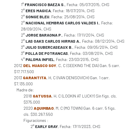
1°
FRANCISCO BAEZA S.
, Fecha: 05/07/2015, CHS
2°
ERES MAGICA
, Fecha: 18/07/2014, CHS
2°
SONGE BLEU
, Fecha: 25/08/2014, CHS
2°
NACIONAL HEMBRAS CARLOS VALDES I.
, Fecha:
28/09/2014, CHS
2°
JORGE BARAONA P.
, Fecha: 17/11/2014, CHS
2°
LAS OAKS CARLOS HIRMAS A.
, Fecha: 08/12/2014, CHS
3°
JULIO SUBERCASEAUX B.
, Fecha: 09/05/2014, CHS
3°
POLLA DE POTRANCAS
, Fecha: 03/08/2014, CHS
4°
PALOMA INFIEL
, Fecha: 23/03/2015, CHS
2012
DEL HUASCO SOY
, C, C (SEEKING THE DIA) Gan. 5 carr.
$17.717.500
2013
GARANTITA
, H, C (IVAN DENISOVICH) Gan. 1 carr.
$7.135.000
Madre de:
2018
GATUSSA
, H, C (LOOKIN AT LUCKY) Sin figs. cls.
$375.000
2020
AQUIMBAO
, M, C (MO TOWN) Gan. 6 carr. 5 figs.
cls. $30.267.550
Figuraciones :
2°
EARLY GRAY
, Fecha: 17/11/2023, CHS