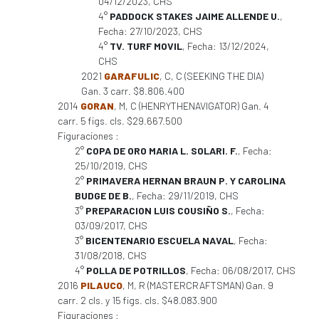
04/12/2023, CHS
4°
PADDOCK STAKES JAIME ALLENDE U.
,
Fecha: 27/10/2023, CHS
4°
TV. TURF MOVIL
, Fecha: 13/12/2024,
CHS
2021
GARAFULIC
, C, C (SEEKING THE DIA)
Gan. 3 carr. $8.806.400
2014
GORAN
, M, C (HENRYTHENAVIGATOR) Gan. 4
carr. 5 figs. cls. $29.667.500
Figuraciones :
2°
COPA DE ORO MARIA L. SOLARI. F.
, Fecha:
25/10/2019, CHS
2°
PRIMAVERA HERNAN BRAUN P. Y CAROLINA
BUDGE DE B.
, Fecha: 29/11/2019, CHS
3°
PREPARACION LUIS COUSIÑO S.
, Fecha:
03/09/2017, CHS
3°
BICENTENARIO ESCUELA NAVAL
, Fecha:
31/08/2018, CHS
4°
POLLA DE POTRILLOS
, Fecha: 06/08/2017, CHS
2016
PILAUCO
, M, R (MASTERCRAFTSMAN) Gan. 9
carr. 2 cls. y 15 figs. cls. $48.083.900
Figuraciones :