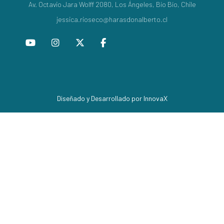
Av. Octavio Jara Wolff 2080, Los Ángeles, Bío Bío, Chile
jessica.rioseco@harasdonalberto.cl
Diseñado y Desarrollado por InnovaX