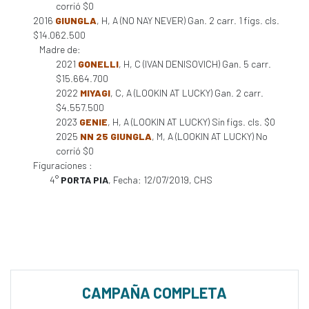
corrió $0
2016
GIUNGLA
, H, A (NO NAY NEVER) Gan. 2 carr. 1 figs. cls.
$14.062.500
Madre de:
2021
GONELLI
, H, C (IVAN DENISOVICH) Gan. 5 carr.
$15.664.700
2022
MIYAGI
, C, A (LOOKIN AT LUCKY) Gan. 2 carr.
$4.557.500
2023
GENIE
, H, A (LOOKIN AT LUCKY) Sin figs. cls. $0
2025
NN 25 GIUNGLA
, M, A (LOOKIN AT LUCKY) No
corrió $0
Figuraciones :
4°
PORTA PIA
, Fecha: 12/07/2019, CHS
CAMPAÑA COMPLETA