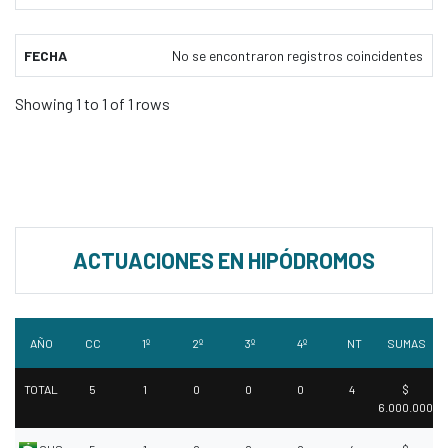
FECHA
No se encontraron registros coincidentes
Showing 1 to 1 of 1 rows
ACTUACIONES EN HIPÓDROMOS
AÑO
CC
1º
2º
3º
4º
NT
SUMAS
TOTAL
5
1
0
0
0
4
$
6.000.000