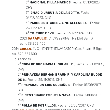
3°
NACIONAL MILLA MACHOS
, Fecha: 01/10/2023,
CHS
3°
IGNACIO URRUTIA DE LA SOTTA
, Fecha:
04/12/2023, CHS
4°
PADDOCK STAKES JAIME ALLENDE U.
, Fecha:
27/10/2023, CHS
4°
TV. TURF MOVIL
, Fecha: 13/12/2024, CHS
2021
GARAFULIC
, C, C (SEEKING THE DIA) Gan. 3
carr. $8.806.400
2014
GORAN
, M, C (HENRYTHENAVIGATOR) Gan. 4 carr. 5 figs.
cls. $29.667.500
Figuraciones :
2°
COPA DE ORO MARIA L. SOLARI. F.
, Fecha: 25/10/2019,
CHS
2°
PRIMAVERA HERNAN BRAUN P. Y CAROLINA BUDGE
DE B.
, Fecha: 29/11/2019, CHS
3°
PREPARACION LUIS COUSIÑO S.
, Fecha: 03/09/2017,
CHS
3°
BICENTENARIO ESCUELA NAVAL
, Fecha: 31/08/2018,
CHS
4°
POLLA DE POTRILLOS
, Fecha: 06/08/2017, CHS