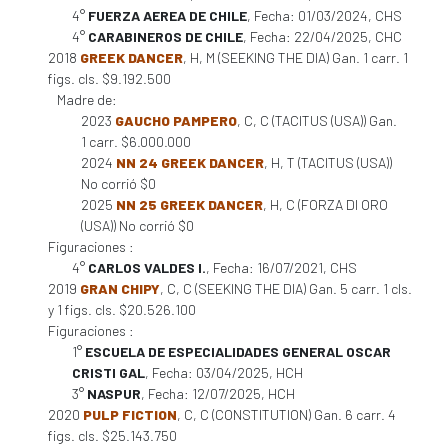
4°
FUERZA AEREA DE CHILE
, Fecha: 01/03/2024, CHS
4°
CARABINEROS DE CHILE
, Fecha: 22/04/2025, CHC
2018
GREEK DANCER
, H, M (SEEKING THE DIA) Gan. 1 carr. 1
figs. cls. $9.192.500
Madre de:
2023
GAUCHO PAMPERO
, C, C (TACITUS (USA)) Gan.
1 carr. $6.000.000
2024
NN 24 GREEK DANCER
, H, T (TACITUS (USA))
No corrió $0
2025
NN 25 GREEK DANCER
, H, C (FORZA DI ORO
(USA)) No corrió $0
Figuraciones :
4°
CARLOS VALDES I.
, Fecha: 16/07/2021, CHS
2019
GRAN CHIPY
, C, C (SEEKING THE DIA) Gan. 5 carr. 1 cls.
y 1 figs. cls. $20.526.100
Figuraciones :
1°
ESCUELA DE ESPECIALIDADES GENERAL OSCAR
CRISTI GAL
, Fecha: 03/04/2025, HCH
3°
NASPUR
, Fecha: 12/07/2025, HCH
2020
PULP FICTION
, C, C (CONSTITUTION) Gan. 6 carr. 4
figs. cls. $25.143.750