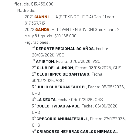
figs. cls. $13.439.000
Madre de:
2021
GIANNI
, H, A (SEEKING THE DIA) Gan. 11 carr.
$17.357.713
2022
GANDA
, H, T (IVAN DENISOVICH) Gan. 4 carr. 2
cls. y 8 figs. cls. $19.158.000
Figuraciones :
1°
DEPORTE REGIONAL 40 AÑOS
, Fecha:
20/05/2026, VSC
1°
AMIRTON
, Fecha: 01/07/2026, VSC
2°
CLUB DE LA UNION
, Fecha: 08/08/2025, CHS
2°
CLUB HIPICO DE SANTIAGO
, Fecha:
30/03/2026, VSC
3°
JULIO SUBERCASEAUX B.
, Fecha: 05/05/2025,
CHS
3°
LA SEXTA
, Fecha: 09/01/2026, CHS
3°
COLECTIVIDAD ARABE
, Fecha: 05/06/2026,
CHS
3°
GREGORIO AMUNATEGUI J.
, Fecha: 27/07/2026,
CHS
4°
CRIADORES HEMBRAS CARLOS HIRMAS A.
,