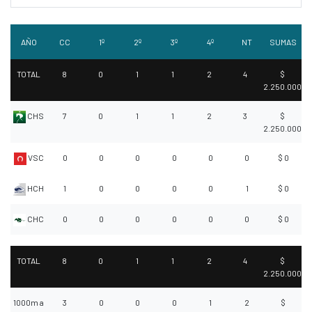
AÑO
CC
1º
2º
3º
4º
NT
SUMAS
TOTAL
8
0
1
1
2
4
$
2.250.000
CHS
7
0
1
1
2
3
$
2.250.000
VSC
0
0
0
0
0
0
$ 0
HCH
1
0
0
0
0
1
$ 0
CHC
0
0
0
0
0
0
$ 0
TOTAL
8
0
1
1
2
4
$
2.250.000
1000m a
3
0
0
0
1
2
$