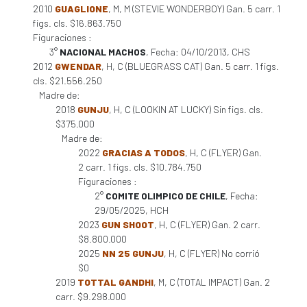
2010
GUAGLIONE
, M, M (STEVIE WONDERBOY) Gan. 5 carr. 1
figs. cls. $16.863.750
Figuraciones :
3°
NACIONAL MACHOS
, Fecha: 04/10/2013, CHS
2012
GWENDAR
, H, C (BLUEGRASS CAT) Gan. 5 carr. 1 figs.
cls. $21.556.250
Madre de:
2018
GUNJU
, H, C (LOOKIN AT LUCKY) Sin figs. cls.
$375.000
Madre de:
2022
GRACIAS A TODOS
, H, C (FLYER) Gan.
2 carr. 1 figs. cls. $10.784.750
Figuraciones :
2°
COMITE OLIMPICO DE CHILE
, Fecha:
29/05/2025, HCH
2023
GUN SHOOT
, H, C (FLYER) Gan. 2 carr.
$8.800.000
2025
NN 25 GUNJU
, H, C (FLYER) No corrió
$0
2019
TOTTAL GANDHI
, M, C (TOTAL IMPACT) Gan. 2
carr. $9.298.000