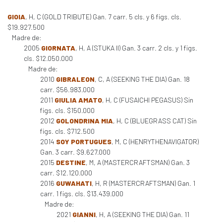
GIOIA
, H, C (GOLD TRIBUTE) Gan. 7 carr. 5 cls. y 6 figs. cls.
$19.927.500
Madre de:
2005
GIORNATA
, H, A (STUKA II) Gan. 3 carr. 2 cls. y 1 figs.
cls. $12.050.000
Madre de:
2010
GIBRALEON
, C, A (SEEKING THE DIA) Gan. 18
carr. $56.983.000
2011
GIULIA AMATO
, H, C (FUSAICHI PEGASUS) Sin
figs. cls. $150.000
2012
GOLONDRINA MIA
, H, C (BLUEGRASS CAT) Sin
figs. cls. $712.500
2014
SOY PORTUGUES
, M, C (HENRYTHENAVIGATOR)
Gan. 3 carr. $9.627.000
2015
DESTINE
, M, A (MASTERCRAFTSMAN) Gan. 3
carr. $12.120.000
2016
GUWAHATI
, H, R (MASTERCRAFTSMAN) Gan. 1
carr. 1 figs. cls. $13.439.000
Madre de:
2021
GIANNI
, H, A (SEEKING THE DIA) Gan. 11