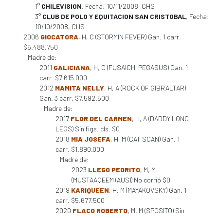
1°
CHILEVISION
, Fecha: 10/11/2008, CHS
3°
CLUB DE POLO Y EQUITACION SAN CRISTOBAL
, Fecha:
10/10/2008, CHS
2006
GIOCATORA
, H, C (STORMIN FEVER) Gan. 1 carr.
$6.488.750
Madre de:
2011
GALICIANA
, H, C (FUSAICHI PEGASUS) Gan. 1
carr. $7.615.000
2012
MAMITA NELLY
, H, A (ROCK OF GIBRALTAR)
Gan. 3 carr. $7.592.500
Madre de:
2017
FLOR DEL CARMEN
, H, A (DADDY LONG
LEGS) Sin figs. cls. $0
2018
MIA JOSEFA
, H, M (CAT SCAN) Gan. 1
carr. $1.890.000
Madre de:
2023
LLEGO PEDRITO
, M, M
(MUSTAAQEEM (AUS)) No corrió $0
2019
KARIQUEEN
, H, M (MAYAKOVSKY) Gan. 1
carr. $5.677.500
2020
FLACO ROBERTO
, M, M (SPOSITO) Sin