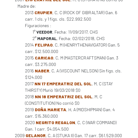
Madre de:
2013
CRUPIER
, C, C (ROCK OF GIBRALTAR) Gan. 6
carr. 1 cls. y 1 figs. cls. $22.992.500
Figuraciones :
1°
VEEDOR
, Fecha: 11/09/2017, CHS
2°
MAPORAL
, Fecha: 02/02/2018, CHS
2014
FELIPAO
, C, M (HENRYTHENAVIGATOR) Gan. 5
carr. $12.500.000
2015
CARICAO
, C, M (MASTERCRAFTSMAN) Gan. 3
carr. $3.275.000
2016
NABER
, C, A (VISCOUNT NELSON) Sin figs. cls.
$124.000
2017
NN 17 EMPERATRIZ DEL SOL
, M, C (STAY
THIRSTY) Murió 19/03/2018 $0
2018
NN 18 EMPERATRIZ DEL SOL
, M, C
(CONSTITUTION) No corrió $0
2019
DOÑA MARIETA
, H, A (MIDSHIPMAN) Gan. 4
carr. $15.360.000
2020
NEGRITO REGALON
, C, C (WAR COMMAND)
Gan. 1 carr. $4.054.500
2009
GELANOR
, C, A (STUKA II) Gan. 17 carr. $61.529.000