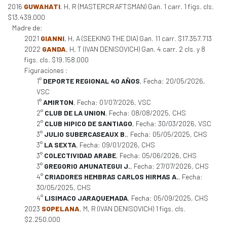
2016
GUWAHATI
, H, R (MASTERCRAFTSMAN) Gan. 1 carr. 1 figs. cls.
$13.439.000
Madre de:
2021
GIANNI
, H, A (SEEKING THE DIA) Gan. 11 carr. $17.357.713
2022
GANDA
, H, T (IVAN DENISOVICH) Gan. 4 carr. 2 cls. y 8
figs. cls. $19.158.000
Figuraciones :
1°
DEPORTE REGIONAL 40 AÑOS
, Fecha: 20/05/2026,
VSC
1°
AMIRTON
, Fecha: 01/07/2026, VSC
2°
CLUB DE LA UNION
, Fecha: 08/08/2025, CHS
2°
CLUB HIPICO DE SANTIAGO
, Fecha: 30/03/2026, VSC
3°
JULIO SUBERCASEAUX B.
, Fecha: 05/05/2025, CHS
3°
LA SEXTA
, Fecha: 09/01/2026, CHS
3°
COLECTIVIDAD ARABE
, Fecha: 05/06/2026, CHS
3°
GREGORIO AMUNATEGUI J.
, Fecha: 27/07/2026, CHS
4°
CRIADORES HEMBRAS CARLOS HIRMAS A.
, Fecha:
30/05/2025, CHS
4°
LISIMACO JARAQUEMADA
, Fecha: 05/09/2025, CHS
2023
SOPELANA
, M, R (IVAN DENISOVICH) 1 figs. cls.
$2.250.000