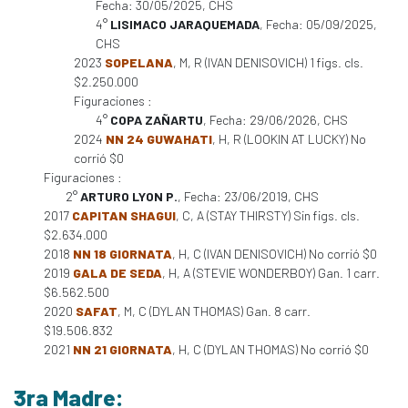
Fecha: 30/05/2025, CHS
4°
LISIMACO JARAQUEMADA
, Fecha: 05/09/2025,
CHS
2023
SOPELANA
, M, R (IVAN DENISOVICH) 1 figs. cls.
$2.250.000
Figuraciones :
4°
COPA ZAÑARTU
, Fecha: 29/06/2026, CHS
2024
NN 24 GUWAHATI
, H, R (LOOKIN AT LUCKY) No
corrió $0
Figuraciones :
2°
ARTURO LYON P.
, Fecha: 23/06/2019, CHS
2017
CAPITAN SHAGUI
, C, A (STAY THIRSTY) Sin figs. cls.
$2.634.000
2018
NN 18 GIORNATA
, H, C (IVAN DENISOVICH) No corrió $0
2019
GALA DE SEDA
, H, A (STEVIE WONDERBOY) Gan. 1 carr.
$6.562.500
2020
SAFAT
, M, C (DYLAN THOMAS) Gan. 8 carr.
$19.506.832
2021
NN 21 GIORNATA
, H, C (DYLAN THOMAS) No corrió $0
3ra Madre: