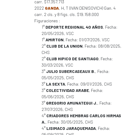
carr. $17.357.713
2022
GANDA
, H, T (IVAN DENISOVICH) Gan. 4
carr. 2 cls. y 8 figs. cls. $19.158.000
Figuraciones :
1°
DEPORTE REGIONAL 40 AÑOS
, Fecha:
20/05/2026, VSC
1°
AMIRTON
, Fecha: 01/07/2026, VSC
2°
CLUB DE LA UNION
, Fecha: 08/08/2025,
CHS
2°
CLUB HIPICO DE SANTIAGO
, Fecha:
30/03/2026, VSC
3°
JULIO SUBERCASEAUX B.
, Fecha:
05/05/2025, CHS
3°
LA SEXTA
, Fecha: 09/01/2026, CHS
3°
COLECTIVIDAD ARABE
, Fecha:
05/06/2026, CHS
3°
GREGORIO AMUNATEGUI J.
, Fecha:
27/07/2026, CHS
4°
CRIADORES HEMBRAS CARLOS HIRMAS
A.
, Fecha: 30/05/2025, CHS
4°
LISIMACO JARAQUEMADA
, Fecha:
05/09/2025, CHS