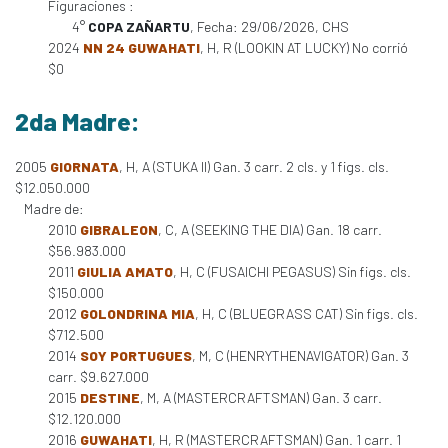
Figuraciones :
4°
COPA ZAÑARTU
, Fecha: 29/06/2026, CHS
2024
NN 24 GUWAHATI
, H, R (LOOKIN AT LUCKY) No corrió
$0
2da Madre:
2005
GIORNATA
, H, A (STUKA II) Gan. 3 carr. 2 cls. y 1 figs. cls.
$12.050.000
Madre de:
2010
GIBRALEON
, C, A (SEEKING THE DIA) Gan. 18 carr.
$56.983.000
2011
GIULIA AMATO
, H, C (FUSAICHI PEGASUS) Sin figs. cls.
$150.000
2012
GOLONDRINA MIA
, H, C (BLUEGRASS CAT) Sin figs. cls.
$712.500
2014
SOY PORTUGUES
, M, C (HENRYTHENAVIGATOR) Gan. 3
carr. $9.627.000
2015
DESTINE
, M, A (MASTERCRAFTSMAN) Gan. 3 carr.
$12.120.000
2016
GUWAHATI
, H, R (MASTERCRAFTSMAN) Gan. 1 carr. 1