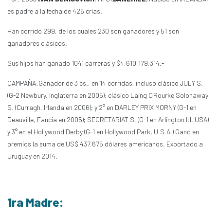
es padre a la fecha de 426 crías.
Han corrido 299, de los cuales 230 son ganadores y 51 son
ganadores clásicos.
Sus hijos han ganado 1041 carreras y $4,610,179,314.-
CAMPAÑA:Ganador de 3 cs., en 14 corridas, incluso clásico JULY S.
(G-2 Newbury, Inglaterra en 2005); clásico Laing O'Rourke Solonaway
S. (Curragh, Irlanda en 2006); y 2° en DARLEY PRIX MORNY (G-1 en
Deauville, Fancia en 2005); SECRETARIAT S. (G-1 en Arlington Itl, USA)
y 3° en el Hollywood Derby (G-1 en Hollywood Park, U.S.A.) Ganó en
premios la suma de US$ 437.675 dólares americanos. Exportado a
Uruguay en 2014.
1ra Madre: