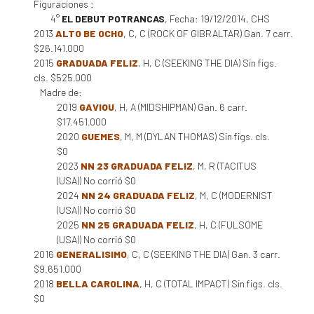
Figuraciones :
4°
EL DEBUT POTRANCAS
, Fecha: 19/12/2014, CHS
2013
ALTO BE OCHO
, C, C (ROCK OF GIBRALTAR) Gan. 7 carr.
$26.141.000
2015
GRADUADA FELIZ
, H, C (SEEKING THE DIA) Sin figs.
cls. $525.000
Madre de:
2019
GAVIOU
, H, A (MIDSHIPMAN) Gan. 6 carr.
$17.451.000
2020
GUEMES
, M, M (DYLAN THOMAS) Sin figs. cls.
$0
2023
NN 23 GRADUADA FELIZ
, M, R (TACITUS
(USA)) No corrió $0
2024
NN 24 GRADUADA FELIZ
, M, C (MODERNIST
(USA)) No corrió $0
2025
NN 25 GRADUADA FELIZ
, H, C (FULSOME
(USA)) No corrió $0
2016
GENERALISIMO
, C, C (SEEKING THE DIA) Gan. 3 carr.
$9.651.000
2018
BELLA CAROLINA
, H, C (TOTAL IMPACT) Sin figs. cls.
$0