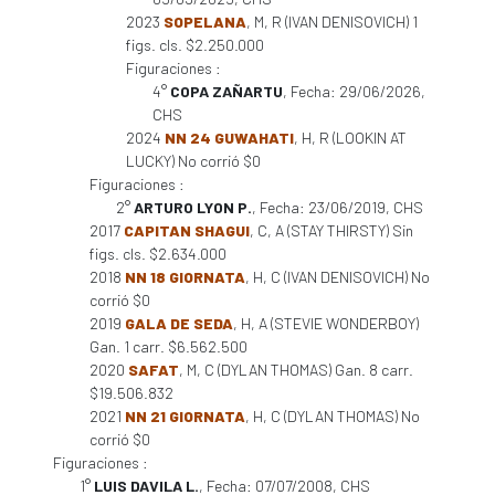
2023
SOPELANA
, M, R (IVAN DENISOVICH) 1
figs. cls. $2.250.000
Figuraciones :
4°
COPA ZAÑARTU
, Fecha: 29/06/2026,
CHS
2024
NN 24 GUWAHATI
, H, R (LOOKIN AT
LUCKY) No corrió $0
Figuraciones :
2°
ARTURO LYON P.
, Fecha: 23/06/2019, CHS
2017
CAPITAN SHAGUI
, C, A (STAY THIRSTY) Sin
figs. cls. $2.634.000
2018
NN 18 GIORNATA
, H, C (IVAN DENISOVICH) No
corrió $0
2019
GALA DE SEDA
, H, A (STEVIE WONDERBOY)
Gan. 1 carr. $6.562.500
2020
SAFAT
, M, C (DYLAN THOMAS) Gan. 8 carr.
$19.506.832
2021
NN 21 GIORNATA
, H, C (DYLAN THOMAS) No
corrió $0
Figuraciones :
1°
LUIS DAVILA L.
, Fecha: 07/07/2008, CHS