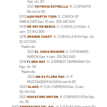
figs. cls. $0
2021
PATRICIO ESTRELLA
, M, C (SPOSITO)
No corrió $0
2013
AQUI PARTIO TODO
, C, C (ROCK OF
GIBRALTAR) Gan. 13 carr. $30.482.500
2015
ME VOY EN BARCO
, C, C (SEVILLE II) Gan. 4
carr. $11.842.000
2016
ORANGE COAST
, H, C (SEVILLE II) Sin figs. cls.
$2.227.500
Madre de:
2021
EL CHICO RICHARD
, C, C (FORWARD
MARCH) Gan. 4 carr. $10.352.500
2018
FLORA MAY
, H, C (ERNEST HEMINGWAY) Sin
figs. cls. $0
Madre de:
2024
NN 24 FLORA MAY
, H, M
(MUSTAAQEEM (AUS)) No corrió $0
2020
SLAKO
, M, C (EL FARRERO) Gan. 3 carr.
$9.119.450
2021
GIOCATORE GRITON
, M, C (GRASSY II) Sin figs.
cls. $0
2007
EMPERATRIZ DEL SOL
, H, C (STUKA II) No corrió $0