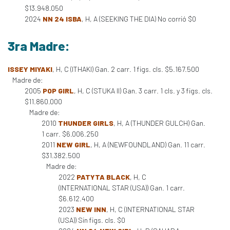
$13.948.050
2024
NN 24 ISBA
, H, A (SEEKING THE DIA) No corrió $0
3ra Madre:
ISSEY MIYAKI
, H, C (ITHAKI) Gan. 2 carr. 1 figs. cls. $5.167.500
Madre de:
2005
POP GIRL
, H, C (STUKA II) Gan. 3 carr. 1 cls. y 3 figs. cls.
$11.860.000
Madre de:
2010
THUNDER GIRLS
, H, A (THUNDER GULCH) Gan.
1 carr. $6.006.250
2011
NEW GIRL
, H, A (NEWFOUNDLAND) Gan. 11 carr.
$31.382.500
Madre de:
2022
PATYTA BLACK
, H, C
(INTERNATIONAL STAR (USA)) Gan. 1 carr.
$6.612.400
2023
NEW INN
, H, C (INTERNATIONAL STAR
(USA)) Sin figs. cls. $0