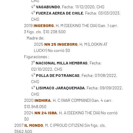
CHS
4°
VAGABUNDO
, Fecha: 11/12/2020, CHS
4°
FUERZA AEREA DE CHILE
, Fecha: 03/03/2023,
CHS
2019
INGEBORG
, H, M (SEEKING THE DIA) Gan. 1 carr.
3 figs. cls. $10.238.500
Madre de:
2025
NN 25 INGEBORG
, H, M (LOOKIN AT
LUCKY) No corrió $0
Figuraciones :
3°
NACIONAL MILLA HEMBRAS
, Fecha:
02/10/2022, CHS
4°
POLLA DE POTRANCAS
, Fecha: 07/08/2022,
CHS
4°
LISIMACO JARAQUEMADA
, Fecha: 09/09/2022,
CHS
2020
INDHIRA
, H, C (WAR COMMAND) Gan. 4 carr.
$13.948.050
2024
NN 24 ISBA
, H, A (SEEKING THE DIA) No corrió
$0
2007
IL MONDO
, M, C (PROUD CITIZEN) Sin figs. cls.
$562.500