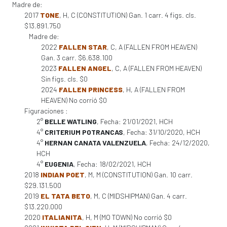
Madre de:
2017
TONE
, H, C (CONSTITUTION) Gan. 1 carr. 4 figs. cls.
$13.891.750
Madre de:
2022
FALLEN STAR
, C, A (FALLEN FROM HEAVEN)
Gan. 3 carr. $6.638.100
2023
FALLEN ANGEL
, C, A (FALLEN FROM HEAVEN)
Sin figs. cls. $0
2024
FALLEN PRINCESS
, H, A (FALLEN FROM
HEAVEN) No corrió $0
Figuraciones :
2°
BELLE WATLING
, Fecha: 21/01/2021, HCH
4°
CRITERIUM POTRANCAS
, Fecha: 31/10/2020, HCH
4°
HERNAN CANATA VALENZUELA
, Fecha: 24/12/2020,
HCH
4°
EUGENIA
, Fecha: 18/02/2021, HCH
2018
INDIAN POET
, M, M (CONSTITUTION) Gan. 10 carr.
$29.131.500
2019
EL TATA BETO
, M, C (MIDSHIPMAN) Gan. 4 carr.
$13.220.000
2020
ITALIANITA
, H, M (MO TOWN) No corrió $0