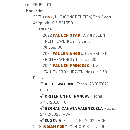
carr. $6.150.000
Madre de:
2017
TONE
, H, C (CONSTITUTION) Gan. 1 carr.
4 figs. cls. $13.891.750
Madre de:
2022
FALLEN STAR
, C, A (FALLEN
FROM HEAVEN) Gan. 3 carr.
$6.638.100
2023
FALLEN ANGEL
, C, A (FALLEN
FROM HEAVEN) Sin figs. cls. $0
2024
FALLEN PRINCESS
, H, A
(FALLEN FROM HEAVEN) No corrió $0
Figuraciones :
2°
BELLE WATLING
, Fecha: 21/01/2021,
HCH
4°
CRITERIUM POTRANCAS
, Fecha:
31/10/2020, HCH
4°
HERNAN CANATA VALENZUELA
, Fecha:
24/12/2020, HCH
4°
EUGENIA
, Fecha: 18/02/2021, HCH
2018
INDIAN POET
, M, M (CONSTITUTION)