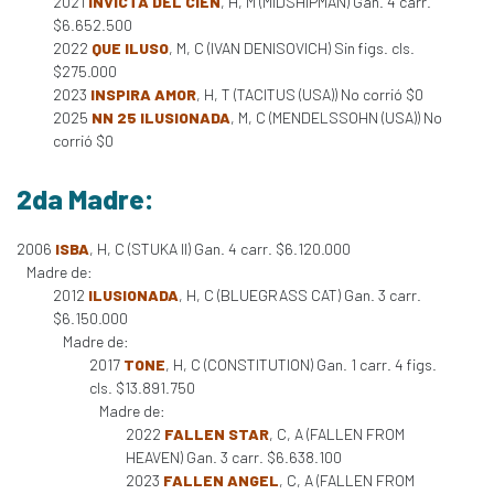
2021
INVICTA DEL CIEN
, H, M (MIDSHIPMAN) Gan. 4 carr.
$6.652.500
2022
QUE ILUSO
, M, C (IVAN DENISOVICH) Sin figs. cls.
$275.000
2023
INSPIRA AMOR
, H, T (TACITUS (USA)) No corrió $0
2025
NN 25 ILUSIONADA
, M, C (MENDELSSOHN (USA)) No
corrió $0
2da Madre:
2006
ISBA
, H, C (STUKA II) Gan. 4 carr. $6.120.000
Madre de:
2012
ILUSIONADA
, H, C (BLUEGRASS CAT) Gan. 3 carr.
$6.150.000
Madre de:
2017
TONE
, H, C (CONSTITUTION) Gan. 1 carr. 4 figs.
cls. $13.891.750
Madre de:
2022
FALLEN STAR
, C, A (FALLEN FROM
HEAVEN) Gan. 3 carr. $6.638.100
2023
FALLEN ANGEL
, C, A (FALLEN FROM