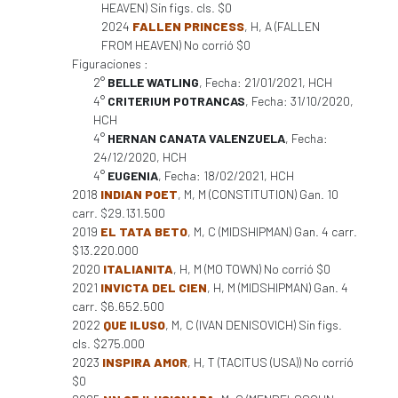
HEAVEN) Sin figs. cls. $0
2024
FALLEN PRINCESS
, H, A (FALLEN
FROM HEAVEN) No corrió $0
Figuraciones :
2°
BELLE WATLING
, Fecha: 21/01/2021, HCH
4°
CRITERIUM POTRANCAS
, Fecha: 31/10/2020,
HCH
4°
HERNAN CANATA VALENZUELA
, Fecha:
24/12/2020, HCH
4°
EUGENIA
, Fecha: 18/02/2021, HCH
2018
INDIAN POET
, M, M (CONSTITUTION) Gan. 10
carr. $29.131.500
2019
EL TATA BETO
, M, C (MIDSHIPMAN) Gan. 4 carr.
$13.220.000
2020
ITALIANITA
, H, M (MO TOWN) No corrió $0
2021
INVICTA DEL CIEN
, H, M (MIDSHIPMAN) Gan. 4
carr. $6.652.500
2022
QUE ILUSO
, M, C (IVAN DENISOVICH) Sin figs.
cls. $275.000
2023
INSPIRA AMOR
, H, T (TACITUS (USA)) No corrió
$0