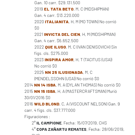
Gan. 10 carr. $29.131.500
2019
EL TATA BETO
, M, C (MIDSHIPMAN)
Gan. 4 carr. $13.220.000
2020
ITALIANITA
, H, M (MO TOWN) No corrió
$0
2021
INVICTA DEL CIEN
, H, M (MIDSHIPMAN)
Gan. 4 carr. $6.652.500
2022
QUE ILUSO
, M, C (IVAN DENISOVICH) Sin
figs. cls. $275.000
2023
INSPIRA AMOR
, H, T (TACITUS (USA))
No corrió $0
2025
NN 25 ILUSIONADA
, M, C
(MENDELSSOHN (USA)) No corrió $0
2014
NN 14 ISBA
, M, A (DYLAN THOMAS) No corrió $0
2015
NN 15 ISBA
, H, A (MASTERCRAFTSMAN) Murió
30/01/2016 $0
2016
WILD BLOND
, C, A (VISCOUNT NELSON) Gan. 9
carr. 4 figs. cls. $37.777.000
Figuraciones :
2°
IL CAMPIONE
, Fecha: 15/07/2019, CHS
4°
COPA ZAÑARTU REMATES
, Fecha: 28/06/2019,