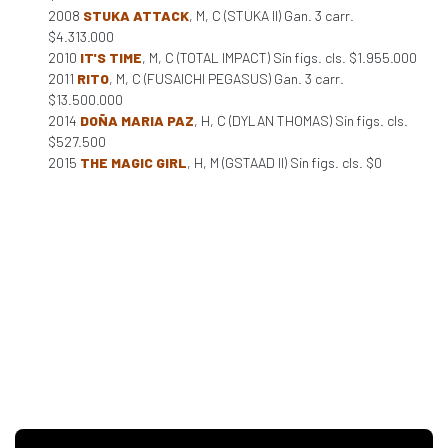
2008
STUKA ATTACK
, M, C (STUKA II) Gan. 3 carr.
$4.313.000
2010
IT'S TIME
, M, C (TOTAL IMPACT) Sin figs. cls. $1.955.000
2011
RITO
, M, C (FUSAICHI PEGASUS) Gan. 3 carr.
$13.500.000
2014
DOÑA MARIA PAZ
, H, C (DYLAN THOMAS) Sin figs. cls.
$527.500
2015
THE MAGIC GIRL
, H, M (GSTAAD II) Sin figs. cls. $0