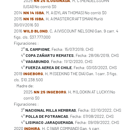
2025
NN 25 ILUSIONADA
, M, C (MENDELSSOHN
(USA)) No corrió $0
2014
NN 14 ISBA
, M, A (DYLAN THOMAS) No corrió $0
2015
NN 15 ISBA
, H, A (MASTERCRAFTSMAN) Murió
30/01/2016 $0
2016
WILD BLOND
, C, A (VISCOUNT NELSON) Gan. 9 carr. 4
figs. cls. $37.777.000
Figuraciones :
2°
IL CAMPIONE
, Fecha: 15/07/2019, CHS
4°
COPA ZAÑARTU REMATES
, Fecha: 28/06/2019, CHS
4°
VAGABUNDO
, Fecha: 11/12/2020, CHS
4°
FUERZA AEREA DE CHILE
, Fecha: 03/03/2023, CHS
2019
INGEBORG
, H, M (SEEKING THE DIA) Gan. 1 carr. 3 figs.
cls. $10.238.500
Madre de:
2025
NN 25 INGEBORG
, H, M (LOOKIN AT LUCKY) No
corrió $0
Figuraciones :
3°
NACIONAL MILLA HEMBRAS
, Fecha: 02/10/2022, CHS
4°
POLLA DE POTRANCAS
, Fecha: 07/08/2022, CHS
4°
LISIMACO JARAQUEMADA
, Fecha: 09/09/2022, CHS
2020
INDHIRA
, H, C (WAR COMMAND) Gan. 4 carr.