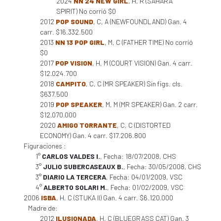
2024
NN 24 NEW GIRL
, H, R (SAHARA
SPIRIT) No corrió $0
2012
POP SOUND
, C, A (NEWFOUNDLAND) Gan. 4
carr. $16.332.500
2013
NN 13 POP GIRL
, M, C (FATHER TIME) No corrió
$0
2017
POP VISION
, H, M (COURT VISION) Gan. 4 carr.
$12.024.700
2018
CAMPITO
, C, C (MR SPEAKER) Sin figs. cls.
$637.500
2019
POP SPEAKER
, M, M (MR SPEAKER) Gan. 2 carr.
$12.070.000
2020
AMIGO TORRANTE
, C, C (DISTORTED
ECONOMY) Gan. 4 carr. $17.206.800
Figuraciones :
1°
CARLOS VALDES I.
, Fecha: 18/07/2008, CHS
3°
JULIO SUBERCASEAUX B.
, Fecha: 30/05/2008, CHS
3°
DIARIO LA TERCERA
, Fecha: 04/01/2009, VSC
4°
ALBERTO SOLARI M.
, Fecha: 01/02/2009, VSC
2006
ISBA
, H, C (STUKA II) Gan. 4 carr. $6.120.000
Madre de:
2012
ILUSIONADA
, H, C (BLUEGRASS CAT) Gan. 3