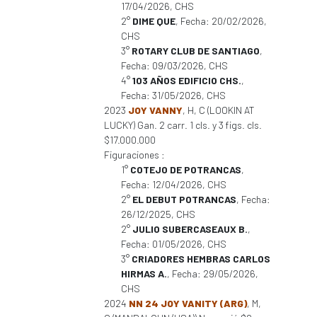
17/04/2026, CHS
2°
DIME QUE
, Fecha: 20/02/2026,
CHS
3°
ROTARY CLUB DE SANTIAGO
,
Fecha: 09/03/2026, CHS
4°
103 AÑOS EDIFICIO CHS.
,
Fecha: 31/05/2026, CHS
2023
JOY VANNY
, H, C (LOOKIN AT
LUCKY) Gan. 2 carr. 1 cls. y 3 figs. cls.
$17.000.000
Figuraciones :
1°
COTEJO DE POTRANCAS
,
Fecha: 12/04/2026, CHS
2°
EL DEBUT POTRANCAS
, Fecha:
26/12/2025, CHS
2°
JULIO SUBERCASEAUX B.
,
Fecha: 01/05/2026, CHS
3°
CRIADORES HEMBRAS CARLOS
HIRMAS A.
, Fecha: 29/05/2026,
CHS
2024
NN 24 JOY VANITY (ARG)
, M,