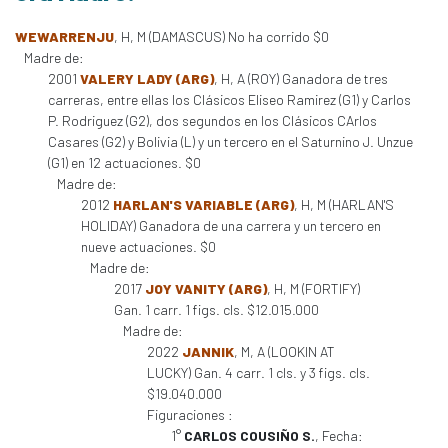
WEWARRENJU
, H, M (DAMASCUS) No ha corrido $0
Madre de:
2001
VALERY LADY (ARG)
, H, A (ROY) Ganadora de tres
carreras, entre ellas los Clásicos Eliseo Ramirez (G1) y Carlos
P. Rodriguez (G2), dos segundos en los Clásicos CArlos
Casares (G2) y Bolivia (L) y un tercero en el Saturnino J. Unzue
(G1) en 12 actuaciones. $0
Madre de:
2012
HARLAN'S VARIABLE (ARG)
, H, M (HARLAN'S
HOLIDAY) Ganadora de una carrera y un tercero en
nueve actuaciones. $0
Madre de:
2017
JOY VANITY (ARG)
, H, M (FORTIFY)
Gan. 1 carr. 1 figs. cls. $12.015.000
Madre de:
2022
JANNIK
, M, A (LOOKIN AT
LUCKY) Gan. 4 carr. 1 cls. y 3 figs. cls.
$19.040.000
Figuraciones :
1°
CARLOS COUSIÑO S.
, Fecha: