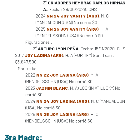
3°
CRIADORES HEMBRAS CARLOS HIRMAS
A.
, Fecha: 29/05/2026, CHS
2024
NN 24 JOY VANITY (ARG)
, M, C
(MANDALOUN (USA)) No corrió $0
2025
NN 25 JOY VANITY (ARG)
, H, A
(MENDELSSOHN (USA)) No corrió $0
Figuraciones :
2°
ARTURO LYON PEÑA
, Fecha: 15/11/2020, CHS
2017
JOY LADINA (ARG)
, H, A (FORTIFY) Gan. 1 carr.
$3.647.500
Madre de:
2022
NN 22 JOY LADINA (ARG)
, M, A
(MENDELSSOHN (USA)) No corrió $0
2023
JAZMIN BLANC
, H, A (LOOKIN AT LUCKY) No
corrió $0
2024
NN 24 JOY LADINA (ARG)
, M, C (MANDALOUN
(USA)) No corrió $0
2025
NN 25 JOY LADINA (ARG)
, H, C
(MENDELSSOHN (USA)) No corrió $0
3ra Madre: