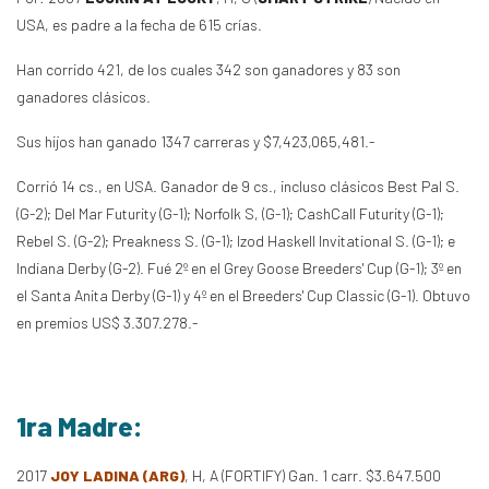
USA, es padre a la fecha de 615 crías.
Han corrido 421, de los cuales 342 son ganadores y 83 son
ganadores clásicos.
Sus hijos han ganado 1347 carreras y $7,423,065,481.-
Corrió 14 cs., en USA. Ganador de 9 cs., incluso clásicos Best Pal S.
(G-2); Del Mar Futurity (G-1); Norfolk S, (G-1); CashCall Futurity (G-1);
Rebel S. (G-2); Preakness S. (G-1); Izod Haskell Invitational S. (G-1); e
Indiana Derby (G-2). Fué 2º en el Grey Goose Breeders' Cup (G-1); 3º en
el Santa Anita Derby (G-1) y 4º en el Breeders' Cup Classic (G-1). Obtuvo
en premios US$ 3.307.278.-
1ra Madre:
2017
JOY LADINA (ARG)
, H, A (FORTIFY) Gan. 1 carr. $3.647.500