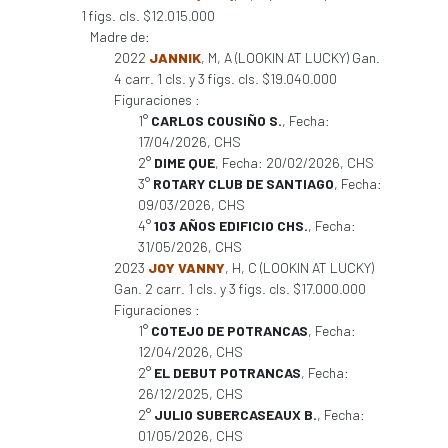
1 figs. cls. $12.015.000
Madre de:
2022
JANNIK
, M, A (LOOKIN AT LUCKY) Gan.
4 carr. 1 cls. y 3 figs. cls. $19.040.000
Figuraciones :
1°
CARLOS COUSIÑO S.
, Fecha:
17/04/2026, CHS
2°
DIME QUE
, Fecha: 20/02/2026, CHS
3°
ROTARY CLUB DE SANTIAGO
, Fecha:
09/03/2026, CHS
4°
103 AÑOS EDIFICIO CHS.
, Fecha:
31/05/2026, CHS
2023
JOY VANNY
, H, C (LOOKIN AT LUCKY)
Gan. 2 carr. 1 cls. y 3 figs. cls. $17.000.000
Figuraciones :
1°
COTEJO DE POTRANCAS
, Fecha:
12/04/2026, CHS
2°
EL DEBUT POTRANCAS
, Fecha:
26/12/2025, CHS
2°
JULIO SUBERCASEAUX B.
, Fecha:
01/05/2026, CHS