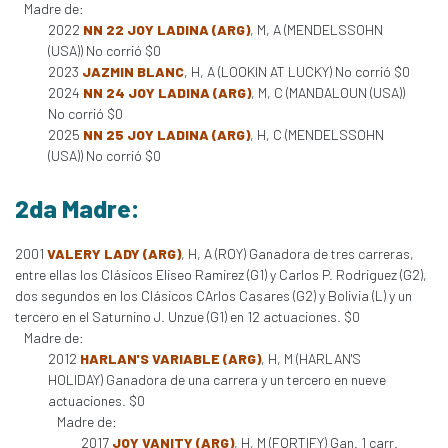
Madre de:
2022
NN 22 JOY LADINA (ARG)
, M, A (MENDELSSOHN
(USA)) No corrió $0
2023
JAZMIN BLANC
, H, A (LOOKIN AT LUCKY) No corrió $0
2024
NN 24 JOY LADINA (ARG)
, M, C (MANDALOUN (USA))
No corrió $0
2025
NN 25 JOY LADINA (ARG)
, H, C (MENDELSSOHN
(USA)) No corrió $0
2da Madre:
2001
VALERY LADY (ARG)
, H, A (ROY) Ganadora de tres carreras,
entre ellas los Clásicos Eliseo Ramirez (G1) y Carlos P. Rodriguez (G2),
dos segundos en los Clásicos CArlos Casares (G2) y Bolivia (L) y un
tercero en el Saturnino J. Unzue (G1) en 12 actuaciones. $0
Madre de:
2012
HARLAN'S VARIABLE (ARG)
, H, M (HARLAN'S
HOLIDAY) Ganadora de una carrera y un tercero en nueve
actuaciones. $0
Madre de:
2017
JOY VANITY (ARG)
, H, M (FORTIFY) Gan. 1 carr.