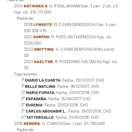
2014
KATIUSKA II
, H, R (DALAKHANI) Gan. 3 carr. 2 cls. y 5
figs. cls. $15.172.000
Madre de:
2019
LYNGOTE
, M, C (IVAN DENISOVICH) Gan. 5 carr.
$30.939.475
2021
KORPHU
, M, M (DYLAN THOMAS) Sin figs. cls.
$200.000
2022
KNITTING
, H, C (IVAN DENISOVICH) No corrió
$0
2023
KAELTOR
, M, M (SEEKING THE DIA) Sin figs. cls.
$0
Figuraciones :
1°
DIARIO LA CUARTA
, Fecha: 20/11/2017, CHS
1°
BELLE WATLING
, Fecha: 18/12/2017, CHS
2°
MARIA FUMATA
, Fecha: 22/01/2018, CHS
3°
ESPADAÑA
, Fecha: 15/09/2017, CHS
3°
EUGENIA
, Fecha: 23/02/2018, CHS
3°
CARLOS ABOGABIR L.
, Fecha: 19/03/2018, CHS
4°
TATTERSALLS
, Fecha: 21/05/2018, CHS
2016
KENDRA
, H, C (ARCH) Gan. 1 carr. $4.780.000
Madre de: