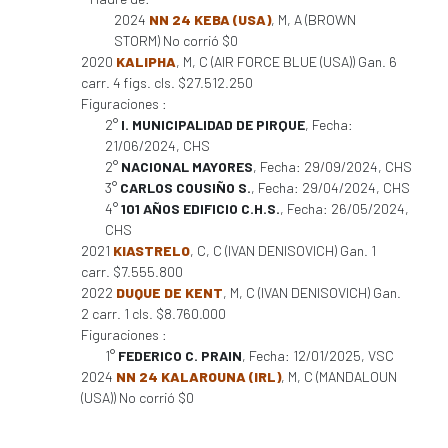
2024
NN 24 KEBA (USA)
, M, A (BROWN
STORM) No corrió $0
2020
KALIPHA
, M, C (AIR FORCE BLUE (USA)) Gan. 6
carr. 4 figs. cls. $27.512.250
Figuraciones :
2°
I. MUNICIPALIDAD DE PIRQUE
, Fecha:
21/06/2024, CHS
2°
NACIONAL MAYORES
, Fecha: 29/09/2024, CHS
3°
CARLOS COUSIÑO S.
, Fecha: 29/04/2024, CHS
4°
101 AÑOS EDIFICIO C.H.S.
, Fecha: 26/05/2024,
CHS
2021
KIASTRELO
, C, C (IVAN DENISOVICH) Gan. 1
carr. $7.555.800
2022
DUQUE DE KENT
, M, C (IVAN DENISOVICH) Gan.
2 carr. 1 cls. $8.760.000
Figuraciones :
1°
FEDERICO C. PRAIN
, Fecha: 12/01/2025, VSC
2024
NN 24 KALAROUNA (IRL)
, M, C (MANDALOUN
(USA)) No corrió $0