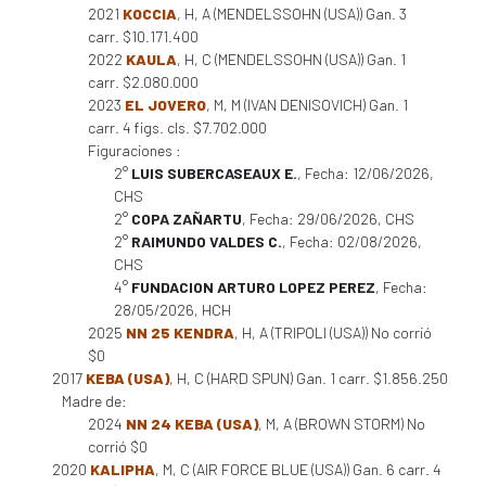
2021
KOCCIA
, H, A (MENDELSSOHN (USA)) Gan. 3
carr. $10.171.400
2022
KAULA
, H, C (MENDELSSOHN (USA)) Gan. 1
carr. $2.080.000
2023
EL JOVERO
, M, M (IVAN DENISOVICH) Gan. 1
carr. 4 figs. cls. $7.702.000
Figuraciones :
2°
LUIS SUBERCASEAUX E.
, Fecha: 12/06/2026,
CHS
2°
COPA ZAÑARTU
, Fecha: 29/06/2026, CHS
2°
RAIMUNDO VALDES C.
, Fecha: 02/08/2026,
CHS
4°
FUNDACION ARTURO LOPEZ PEREZ
, Fecha:
28/05/2026, HCH
2025
NN 25 KENDRA
, H, A (TRIPOLI (USA)) No corrió
$0
2017
KEBA (USA)
, H, C (HARD SPUN) Gan. 1 carr. $1.856.250
Madre de:
2024
NN 24 KEBA (USA)
, M, A (BROWN STORM) No
corrió $0
2020
KALIPHA
, M, C (AIR FORCE BLUE (USA)) Gan. 6 carr. 4