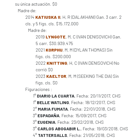
su única actuación. $0
Madre de:
2014
KATIUSKA II
, H, R (DALAKHANI) Gan. 3 carr. 2
cls. y 5 figs. cls. $15.172.000
Madre de:
2019
LYNGOTE
, M, C (IVAN DENISOVICH) Gan.
5 carr. $30.939.475
2021
KORPHU
, M, M (DYLAN THOMAS) Sin
figs. cls. $200.000
2022
KNITTING
, H, C (IVAN DENISOVICH) No
corrió $0
2023
KAELTOR
, M, M (SEEKING THE DIA) Sin
figs. cls. $0
Figuraciones :
1°
DIARIO LA CUARTA
, Fecha: 20/11/2017, CHS
1°
BELLE WATLING
, Fecha: 18/12/2017, CHS
2°
MARIA FUMATA
, Fecha: 22/01/2018, CHS
3°
ESPADAÑA
, Fecha: 15/09/2017, CHS
3°
EUGENIA
, Fecha: 23/02/2018, CHS
3°
CARLOS ABOGABIR L.
, Fecha: 19/03/2018, CHS
4°
TATTERSALLS
, Fecha: 21/05/2018, CHS