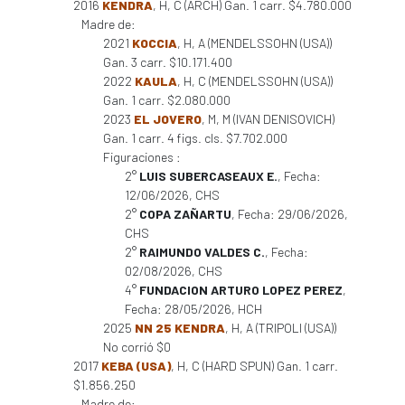
2016
KENDRA
, H, C (ARCH) Gan. 1 carr. $4.780.000
Madre de:
2021
KOCCIA
, H, A (MENDELSSOHN (USA))
Gan. 3 carr. $10.171.400
2022
KAULA
, H, C (MENDELSSOHN (USA))
Gan. 1 carr. $2.080.000
2023
EL JOVERO
, M, M (IVAN DENISOVICH)
Gan. 1 carr. 4 figs. cls. $7.702.000
Figuraciones :
2°
LUIS SUBERCASEAUX E.
, Fecha:
12/06/2026, CHS
2°
COPA ZAÑARTU
, Fecha: 29/06/2026,
CHS
2°
RAIMUNDO VALDES C.
, Fecha:
02/08/2026, CHS
4°
FUNDACION ARTURO LOPEZ PEREZ
,
Fecha: 28/05/2026, HCH
2025
NN 25 KENDRA
, H, A (TRIPOLI (USA))
No corrió $0
2017
KEBA (USA)
, H, C (HARD SPUN) Gan. 1 carr.
$1.856.250
Madre de: