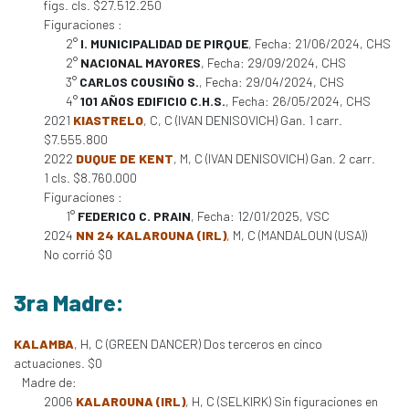
figs. cls. $27.512.250
Figuraciones :
2°
I. MUNICIPALIDAD DE PIRQUE
, Fecha: 21/06/2024, CHS
2°
NACIONAL MAYORES
, Fecha: 29/09/2024, CHS
3°
CARLOS COUSIÑO S.
, Fecha: 29/04/2024, CHS
4°
101 AÑOS EDIFICIO C.H.S.
, Fecha: 26/05/2024, CHS
2021
KIASTRELO
, C, C (IVAN DENISOVICH) Gan. 1 carr.
$7.555.800
2022
DUQUE DE KENT
, M, C (IVAN DENISOVICH) Gan. 2 carr.
1 cls. $8.760.000
Figuraciones :
1°
FEDERICO C. PRAIN
, Fecha: 12/01/2025, VSC
2024
NN 24 KALAROUNA (IRL)
, M, C (MANDALOUN (USA))
No corrió $0
3ra Madre:
KALAMBA
, H, C (GREEN DANCER) Dos terceros en cinco
actuaciones. $0
Madre de:
2006
KALAROUNA (IRL)
, H, C (SELKIRK) Sin figuraciones en