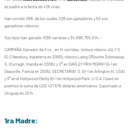
es padre a la fecha de 426 crías.
Han corrido 298, de los cuales 228 son ganadores y 50 son
ganadores clásicos.
Sus hijos han ganado 1038 carreras y $4,595,755,514.-
CAMPAÑA:Ganador de 3 cs., en 14 corridas, incluso clásico JULY S.
(G-2 Newbury, Inglaterra en 2005); clásico Laing O'Rourke Solonaway
S. (Curragh, Irlanda en 2006); y 2° en DARLEY PRIX MORNY (G-1 en
Deauville, Fancia en 2005); SECRETARIAT S. (G-1 en Arlington Itl, USA)
y 3° en el Hollywood Derby (G-1 en Hollywood Park, U.S.A.) Ganó en
premios la suma de US$ 437.675 dólares americanos. Exportado a
Uruguay en 2014.
1ra Madre: