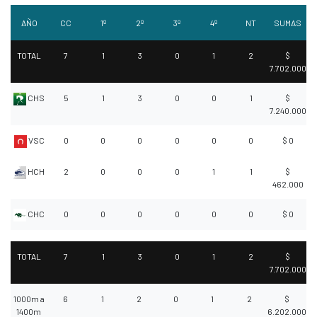
AÑO
CC
1º
2º
3º
4º
NT
SUMAS
TOTAL
7
1
3
0
1
2
$
7.702.000
CHS
5
1
3
0
0
1
$
7.240.000
VSC
0
0
0
0
0
0
$ 0
HCH
2
0
0
0
1
1
$
462.000
CHC
0
0
0
0
0
0
$ 0
TOTAL
7
1
3
0
1
2
$
7.702.000
1000m a
6
1
2
0
1
2
$
1400m
6.202.000