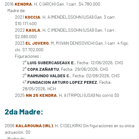
2016
KENDRA
, H, C (ARCH) Gan. 1 carr. $4.780.000
Madre de:
2021
KOCCIA
, H, A (MENDELSSOHN (USA)) Gan. 3 carr.
$10.171.400
2022
KAULA
, H, C (MENDELSSOHN (USA)) Gan. 1 carr.
$2.080.000
2023
EL JOVERO
, M, M (IVAN DENISOVICH) Gan. 1 carr. 4 figs.
cls. $7.702.000
Figuraciones :
2°
LUIS SUBERCASEAUX E.
, Fecha: 12/06/2026, CHS
2°
COPA ZAÑARTU
, Fecha: 29/06/2026, CHS
2°
RAIMUNDO VALDES C.
, Fecha: 02/08/2026, CHS
4°
FUNDACION ARTURO LOPEZ PEREZ
, Fecha:
28/05/2026, HCH
2025
NN 25 KENDRA
, H, A (TRIPOLI (USA)) No corrió $0
2da Madre:
2006
KALAROUNA (IRL)
, H, C (SELKIRK) Sin figuraciones en su única
actuación. $0
Madre de: