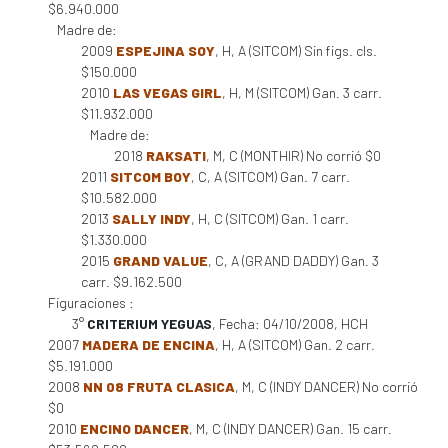
$6.940.000
Madre de:
2009
ESPEJINA SOY
, H, A (SITCOM) Sin figs. cls.
$150.000
2010
LAS VEGAS GIRL
, H, M (SITCOM) Gan. 3 carr.
$11.932.000
Madre de:
2018
RAKSATI
, M, C (MONTHIR) No corrió $0
2011
SITCOM BOY
, C, A (SITCOM) Gan. 7 carr.
$10.582.000
2013
SALLY INDY
, H, C (SITCOM) Gan. 1 carr.
$1.330.000
2015
GRAND VALUE
, C, A (GRAND DADDY) Gan. 3
carr. $9.162.500
Figuraciones :
3°
CRITERIUM YEGUAS
, Fecha: 04/10/2008, HCH
2007
MADERA DE ENCINA
, H, A (SITCOM) Gan. 2 carr.
$5.191.000
2008
NN 08 FRUTA CLASICA
, M, C (INDY DANCER) No corrió
$0
2010
ENCINO DANCER
, M, C (INDY DANCER) Gan. 15 carr.