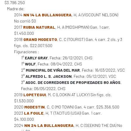
$3.796.250
Madre de:
2014
NN 14 LA BULLANGUERA
, H, A (VISCOUNT NELSON)
No corrió $0
2017
RUBIA NATURAL
, H, A (MIDSHIPMAN) Gan. 1 carr.
$1.450.000
2018
GRAND MODESTO
, C, C (TOURIST) Gan. 4 carr. 2 cls. y 3
figs. cls. $22.007.500
Figuraciones :
1°
EARLY GRAY
, Fecha: 26/12/2021, CHS
1°
WOLF
, Fecha: 08/04/2022, CHS
2°
MUNICIPAL DE VIÑA DEL MAR
, Fecha: 16/03/2022, VSC
3°
ALFREDO L. S. JACKSON
, Fecha: 05/12/2021, VSC
3°
ASOC. DE CORREDORES DE PROPIEDADES 80 AÑOS
,
Fecha: 06/05/2022, CHS
2019
LOPETEGUI
, M, C (LOOKIN AT LUCKY) Sin figs. cls.
$1.530.000
2020
MODESTIN
, C, C (MO TOWN) Gan. 4 carr. $25.356.500
2023
LA FOULE
, H, T (TACITUS (USA)) Gan. 1 carr.
$4.100.000
2024
NN 24 LA BULLANGUERA
, H, C (SEEKING THE DIA) No