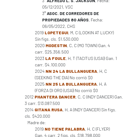
3°
ALFREDO L. S. JACKSON
, Fecha:
05/12/2021, VSC
3°
ASOC. DE CORREDORES DE
PROPIEDADES 80 AÑOS
, Fecha:
06/05/2022, CHS
2019
LOPETEGUI
, M, C (LOOKIN AT LUCKY)
Sin figs. cls. $1.530.000
2020
MODESTIN
, C, C (MO TOWN) Gan. 4
carr. $25.356.500
2023
LA FOULE
, H, T (TACITUS (USA)) Gan. 1
carr. $4.100.000
2024
NN 24 LA BULLANGUERA
, H, C
(SEEKING THE DIA) No corrió $0
2025
NN 25 LA BULLANGUERA
, H, A
(FORZA DI ORO (USA)) No corrió $0
2012
PHANTERA DANCER
, C, C (INDY DANCER) Gan.
3 carr. $13.087.500
2014
GITANA RUSA
, H, A (INDY DANCER) Sin figs.
cls. $420.000
Madre de:
2019
NO TIENE PALABRA
, H, C (FLYER)
Gan. 4 carr. 2 figs. cls. $18.798.000