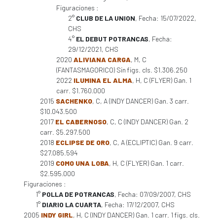
Figuraciones :
2°
CLUB DE LA UNION
, Fecha: 15/07/2022,
CHS
4°
EL DEBUT POTRANCAS
, Fecha:
29/12/2021, CHS
2020
ALIVIANA CARGA
, M, C
(FANTASMAGORICO) Sin figs. cls. $1.306.250
2022
ILUMINA EL ALMA
, H, C (FLYER) Gan. 1
carr. $1.760.000
2015
SACHENKO
, C, A (INDY DANCER) Gan. 3 carr.
$10.043.500
2017
EL CABERNOSO
, C, C (INDY DANCER) Gan. 2
carr. $5.297.500
2018
ECLIPSE DE ORO
, C, A (ECLIPTIC) Gan. 9 carr.
$27.085.594
2019
COMO UNA LOBA
, H, C (FLYER) Gan. 1 carr.
$2.595.000
Figuraciones :
1°
POLLA DE POTRANCAS
, Fecha: 07/09/2007, CHS
1°
DIARIO LA CUARTA
, Fecha: 17/12/2007, CHS
2005
INDY GIRL
, H, C (INDY DANCER) Gan. 1 carr. 1 figs. cls.