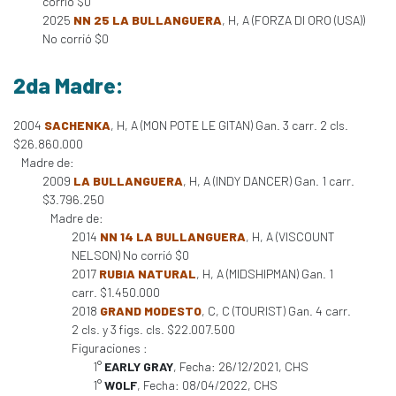
corrió $0
2025
NN 25 LA BULLANGUERA
, H, A (FORZA DI ORO (USA))
No corrió $0
2da Madre:
2004
SACHENKA
, H, A (MON POTE LE GITAN) Gan. 3 carr. 2 cls.
$26.860.000
Madre de:
2009
LA BULLANGUERA
, H, A (INDY DANCER) Gan. 1 carr.
$3.796.250
Madre de:
2014
NN 14 LA BULLANGUERA
, H, A (VISCOUNT
NELSON) No corrió $0
2017
RUBIA NATURAL
, H, A (MIDSHIPMAN) Gan. 1
carr. $1.450.000
2018
GRAND MODESTO
, C, C (TOURIST) Gan. 4 carr.
2 cls. y 3 figs. cls. $22.007.500
Figuraciones :
1°
EARLY GRAY
, Fecha: 26/12/2021, CHS
1°
WOLF
, Fecha: 08/04/2022, CHS