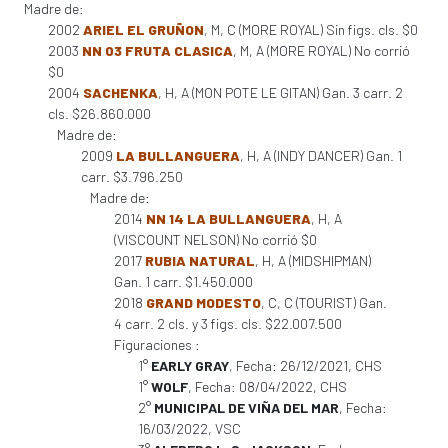
Madre de:
2002
ARIEL EL GRUÑON
, M, C (MORE ROYAL) Sin figs. cls. $0
2003
NN 03 FRUTA CLASICA
, M, A (MORE ROYAL) No corrió
$0
2004
SACHENKA
, H, A (MON POTE LE GITAN) Gan. 3 carr. 2
cls. $26.860.000
Madre de:
2009
LA BULLANGUERA
, H, A (INDY DANCER) Gan. 1
carr. $3.796.250
Madre de:
2014
NN 14 LA BULLANGUERA
, H, A
(VISCOUNT NELSON) No corrió $0
2017
RUBIA NATURAL
, H, A (MIDSHIPMAN)
Gan. 1 carr. $1.450.000
2018
GRAND MODESTO
, C, C (TOURIST) Gan.
4 carr. 2 cls. y 3 figs. cls. $22.007.500
Figuraciones :
1°
EARLY GRAY
, Fecha: 26/12/2021, CHS
1°
WOLF
, Fecha: 08/04/2022, CHS
2°
MUNICIPAL DE VIÑA DEL MAR
, Fecha:
16/03/2022, VSC