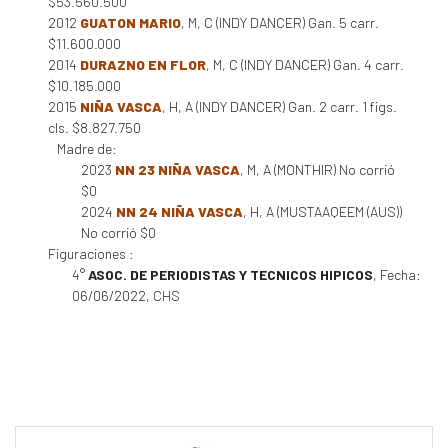
$53.560.500
2012
GUATON MARIO
, M, C (INDY DANCER) Gan. 5 carr.
$11.600.000
2014
DURAZNO EN FLOR
, M, C (INDY DANCER) Gan. 4 carr.
$10.185.000
2015
NIÑA VASCA
, H, A (INDY DANCER) Gan. 2 carr. 1 figs.
cls. $8.827.750
Madre de:
2023
NN 23 NIÑA VASCA
, M, A (MONTHIR) No corrió
$0
2024
NN 24 NIÑA VASCA
, H, A (MUSTAAQEEM (AUS))
No corrió $0
Figuraciones :
4°
ASOC. DE PERIODISTAS Y TECNICOS HIPICOS
, Fecha:
06/06/2022, CHS