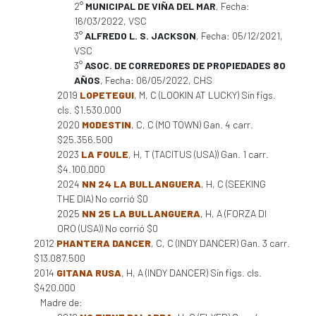
2°
MUNICIPAL DE VIÑA DEL MAR
, Fecha:
16/03/2022, VSC
3°
ALFREDO L. S. JACKSON
, Fecha: 05/12/2021,
VSC
3°
ASOC. DE CORREDORES DE PROPIEDADES 80
AÑOS
, Fecha: 06/05/2022, CHS
2019
LOPETEGUI
, M, C (LOOKIN AT LUCKY) Sin figs.
cls. $1.530.000
2020
MODESTIN
, C, C (MO TOWN) Gan. 4 carr.
$25.356.500
2023
LA FOULE
, H, T (TACITUS (USA)) Gan. 1 carr.
$4.100.000
2024
NN 24 LA BULLANGUERA
, H, C (SEEKING
THE DIA) No corrió $0
2025
NN 25 LA BULLANGUERA
, H, A (FORZA DI
ORO (USA)) No corrió $0
2012
PHANTERA DANCER
, C, C (INDY DANCER) Gan. 3 carr.
$13.087.500
2014
GITANA RUSA
, H, A (INDY DANCER) Sin figs. cls.
$420.000
Madre de: