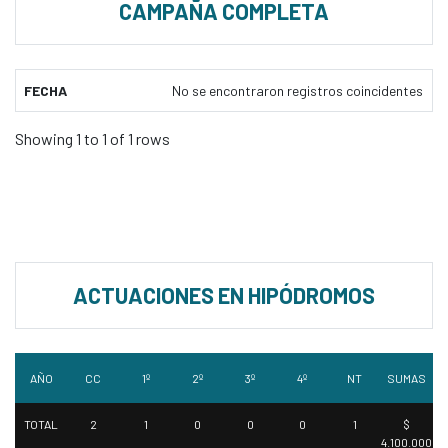
CAMPAÑA COMPLETA
FECHA
No se encontraron registros coincidentes
Showing 1 to 1 of 1 rows
ACTUACIONES EN HIPÓDROMOS
AÑO
CC
1º
2º
3º
4º
NT
SUMAS
TOTAL
2
1
0
0
0
1
$
4.100.000