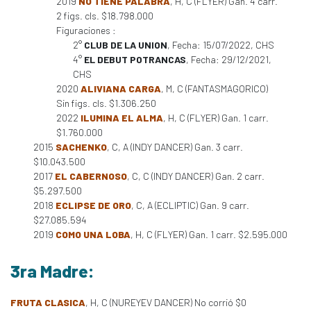
2019
NO TIENE PALABRA
, H, C (FLYER) Gan. 4 carr.
2 figs. cls. $18.798.000
Figuraciones :
2°
CLUB DE LA UNION
, Fecha: 15/07/2022, CHS
4°
EL DEBUT POTRANCAS
, Fecha: 29/12/2021,
CHS
2020
ALIVIANA CARGA
, M, C (FANTASMAGORICO)
Sin figs. cls. $1.306.250
2022
ILUMINA EL ALMA
, H, C (FLYER) Gan. 1 carr.
$1.760.000
2015
SACHENKO
, C, A (INDY DANCER) Gan. 3 carr.
$10.043.500
2017
EL CABERNOSO
, C, C (INDY DANCER) Gan. 2 carr.
$5.297.500
2018
ECLIPSE DE ORO
, C, A (ECLIPTIC) Gan. 9 carr.
$27.085.594
2019
COMO UNA LOBA
, H, C (FLYER) Gan. 1 carr. $2.595.000
3ra Madre:
FRUTA CLASICA
, H, C (NUREYEV DANCER) No corrió $0