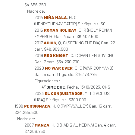
$4.656.250
Madre de:
2014
NIÑA MALA
, H, C
(HENRYTHENAVIGATOR) Sin figs. cls. $0
2015
ROMAN HOLIDAY
, C, R (HOLY ROMAN
EMPEROR) Gan. 4 carr. $6.402.500
2017
ADIOS
, Q, C (SEEKING THE DIA) Gan. 22
carr. $46.909.500
2019
RED KNIGHT
, C, C (IVAN DENISOVICH)
Gan. 7 carr. $34.230.700
2020
NO WAR EVER
, C, C (WAR COMMAND)
Gan. 5 carr. 1 figs. cls. $15.178.775
Figuraciones :
4°
DIME QUE
, Fecha: 13/10/2023, CHS
2023
EL CONQUISTADOR
, M, T (TACITUS
(USA)) Sin figs. cls. $300.000
1996
PERSIGNADA
, H, C (FAPPAVALLEY) Gan. 15 carr.
$24.285.500
Madre de:
2007
MANZA
, H, C (HABIB AL MEDINA) Gan. 4 carr.
$7.206.750