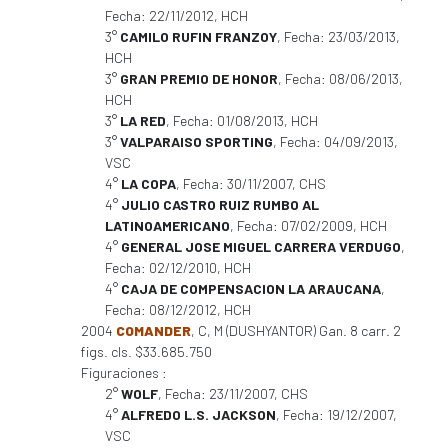
Fecha: 22/11/2012, HCH
3°
CAMILO RUFIN FRANZOY
, Fecha: 23/03/2013,
HCH
3°
GRAN PREMIO DE HONOR
, Fecha: 08/06/2013,
HCH
3°
LA RED
, Fecha: 01/08/2013, HCH
3°
VALPARAISO SPORTING
, Fecha: 04/09/2013,
VSC
4°
LA COPA
, Fecha: 30/11/2007, CHS
4°
JULIO CASTRO RUIZ RUMBO AL
LATINOAMERICANO
, Fecha: 07/02/2009, HCH
4°
GENERAL JOSE MIGUEL CARRERA VERDUGO
,
Fecha: 02/12/2010, HCH
4°
CAJA DE COMPENSACION LA ARAUCANA
,
Fecha: 08/12/2012, HCH
2004
COMANDER
, C, M (DUSHYANTOR) Gan. 8 carr. 2
figs. cls. $33.685.750
Figuraciones :
2°
WOLF
, Fecha: 23/11/2007, CHS
4°
ALFREDO L.S. JACKSON
, Fecha: 19/12/2007,
VSC