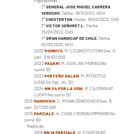
Figuraciones :
2°
GENERAL JOSE MIGUEL CARRERA
VERDUGO
, Fecha: 19/11/2022, HCH
3°
CHESTERTON
, Fecha: 18/02/2022, CHS
3°
VICTOR SEÑORET L.
, Fecha:
25/03/2022, CHS
4°
GRAN HANDICAP DE CHILE
, Fecha:
02/03/2023, HCH
2020
POMBITO
, M, C (CONSTITUTION) Gan. 5
carr. $19.631.000
2022
PAQARI
, M, A (DYLAN THOMAS) No
corrió $0
2023
PORTEÑO GALAN
, M, M (TACITUS
(USA)) Sin figs. cls. $0
2024
NN 24 POR LA VIDA
, M, C (LOOKIN AT
LUCKY) No corrió $0
2013
IVANOVICH
, C, M (IVAN DENISOVICH) Gan. 8
carr. $27.330.000
2015
PARZIALE
, H, C (HOLY ROMAN EMPEROR) No
corrió $0
Madre de:
2019
NN 19 PARZIALE
, H, C (VISCOUNT