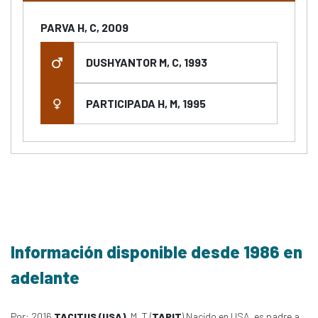
PARVA H, C, 2009
DUSHYANTOR M, C, 1993
PARTICIPADA H, M, 1995
Información disponible desde 1986 en
adelante
Por: 2016
TACITUS (USA)
, M, T (
TAPIT
) Nacido en USA, es padre a