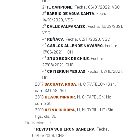
HCH
2°
IL CAMPIONE
, Fecha: 05/01/2022, VSC
3°
BARRIO DE AGUA SANTA
, Fecha:
14/10/2020, VSC
3°
CALLE VALPARAISO
, Fecha: 10/02/2021,
VSC
4°
REÑACA
, Fecha: 02/11/2020, VSC
4°
CARLOS ALLENDE NAVARRO
, Fecha:
17/06/2021, HCH
4°
STUD BOOK DE CHILE
, Fecha:
27/08/2021, CHS
4°
CRITERIUM YEGUAS
, Fecha: 02/10/2021,
HCH
2017
BACHATA ROSA
, H, C (PAPELON) Gan. 1
carr. $3.048.750
2018
BLACK MIRROR
, M, C (PAPELON) No
corrió $0
2019
REINA ISIDORA
, H, M (RYDILLUC) Sin
figs. cls. $0
Figuraciones :
1°
REVISTA SUBIERON BANDERA
, Fecha:
03/03/2006, CHS