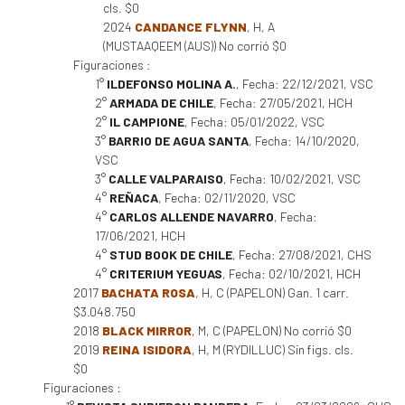
cls. $0
2024
CANDANCE FLYNN
, H, A
(MUSTAAQEEM (AUS)) No corrió $0
Figuraciones :
1°
ILDEFONSO MOLINA A.
, Fecha: 22/12/2021, VSC
2°
ARMADA DE CHILE
, Fecha: 27/05/2021, HCH
2°
IL CAMPIONE
, Fecha: 05/01/2022, VSC
3°
BARRIO DE AGUA SANTA
, Fecha: 14/10/2020,
VSC
3°
CALLE VALPARAISO
, Fecha: 10/02/2021, VSC
4°
REÑACA
, Fecha: 02/11/2020, VSC
4°
CARLOS ALLENDE NAVARRO
, Fecha:
17/06/2021, HCH
4°
STUD BOOK DE CHILE
, Fecha: 27/08/2021, CHS
4°
CRITERIUM YEGUAS
, Fecha: 02/10/2021, HCH
2017
BACHATA ROSA
, H, C (PAPELON) Gan. 1 carr.
$3.048.750
2018
BLACK MIRROR
, M, C (PAPELON) No corrió $0
2019
REINA ISIDORA
, H, M (RYDILLUC) Sin figs. cls.
$0
Figuraciones :