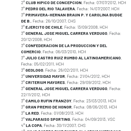
2°
CLUB HIPICO DE CONCEPCION
, Fecha: 07/07/2012, HCH
3°
PEDRO DEL RIO TALAVERA
, Fecha: 14/07/2007, HCH
3°
PRIMAVERA-HERNAN BRAUN P. Y CAROLINA BUDGE
DE B.
, Fecha: 26/10/2007, CHS
3°
EJERCITO DE CHILE
, Fecha: 13/09/2008, HCH
3°
GENERAL JOSE MIGUEL CARRERA VERDUGO
, Fecha:
20/12/2008, HCH
3°
CONFEDERACION DE LA PRODUCCION Y DEL
COMERCIO
, Fecha: 06/03/2010, HCH
3°
JULIO CASTRO RUIZ RUMBO AL LATINOAMERICANO
,
Fecha: 05/02/2011, HCH
3°
GEOLOGO
, Fecha: 26/02/2011, HCH
3°
UNIVERSIDAD MAYOR
, Fecha: 21/04/2012, HCH
3°
CRITERIUM MAYORES
, Fecha: 29/09/2012, HCH
3°
GENERAL JOSE MIGUEL CARRERA VERDUGO
, Fecha:
22/11/2012, HCH
3°
CAMILO RUFIN FRANZOY
, Fecha: 23/03/2013, HCH
3°
GRAN PREMIO DE HONOR
, Fecha: 08/06/2013, HCH
3°
LA RED
, Fecha: 01/08/2013, HCH
3°
VALPARAISO SPORTING
, Fecha: 04/09/2013, VSC
4°
LA COPA
, Fecha: 30/11/2007, CHS