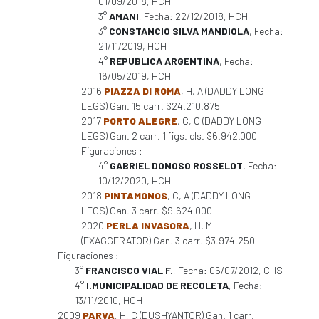
01/09/2018, HCH
3°
AMANI
, Fecha: 22/12/2018, HCH
3°
CONSTANCIO SILVA MANDIOLA
, Fecha:
21/11/2019, HCH
4°
REPUBLICA ARGENTINA
, Fecha:
16/05/2019, HCH
2016
PIAZZA DI ROMA
, H, A (DADDY LONG
LEGS) Gan. 15 carr. $24.210.875
2017
PORTO ALEGRE
, C, C (DADDY LONG
LEGS) Gan. 2 carr. 1 figs. cls. $6.942.000
Figuraciones :
4°
GABRIEL DONOSO ROSSELOT
, Fecha:
10/12/2020, HCH
2018
PINTAMONOS
, C, A (DADDY LONG
LEGS) Gan. 3 carr. $9.624.000
2020
PERLA INVASORA
, H, M
(EXAGGERATOR) Gan. 3 carr. $3.974.250
Figuraciones :
3°
FRANCISCO VIAL F.
, Fecha: 06/07/2012, CHS
4°
I.MUNICIPALIDAD DE RECOLETA
, Fecha:
13/11/2010, HCH
2009
PARVA
, H, C (DUSHYANTOR) Gan. 1 carr.