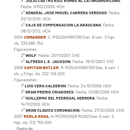
4°
JULIO CASTRO RUIZ RUMBO AL LATINOAMERICANO
,
Fecha: 07/02/2009, HCH
4°
GENERAL JOSE MIGUEL CARRERA VERDUGO
, Fecha:
02/12/2010, HCH
4°
CAJA DE COMPENSACION LA ARAUCANA
, Fecha:
08/12/2012, HCH
2004
COMANDER
, C, M (DUSHYANTOR) Gan. 8 carr. 2 figs.
cls. $33.685.750
Figuraciones :
2°
WOLF
, Fecha: 23/11/2007, CHS
4°
ALFREDO L.S. JACKSON
, Fecha: 19/12/2007, VSC
2006
CAPITAN BUTLER
, M, M (DUSHYANTOR) Gan. 6 carr. 1
cls. y 3 figs. cls. $32.746.500
Figuraciones :
1°
LUIS VERA CALDERON
, Fecha: 24/10/2009, HCH
3°
GRAN PREMIO CRIADORES
, Fecha: 01/08/2009, HCH
4°
GUILLERMO DEL PEDREGAL HERRERA
, Fecha:
14/11/2009, HCH
4°
GRAN CLASICO CORONACION
, Fecha: 27/12/2009, CHS
2007
PERLA ROSA
, H, M (CROCKER ROAD) Gan. 5 carr. 2
figs. cls. $12.755.000
Madre de: