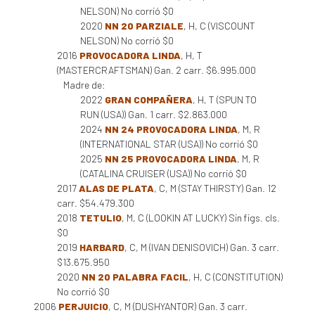
NELSON) No corrió $0
2020
NN 20 PARZIALE
, H, C (VISCOUNT
NELSON) No corrió $0
2016
PROVOCADORA LINDA
, H, T
(MASTERCRAFTSMAN) Gan. 2 carr. $6.995.000
Madre de:
2022
GRAN COMPAÑERA
, H, T (SPUN TO
RUN (USA)) Gan. 1 carr. $2.863.000
2024
NN 24 PROVOCADORA LINDA
, M, R
(INTERNATIONAL STAR (USA)) No corrió $0
2025
NN 25 PROVOCADORA LINDA
, M, R
(CATALINA CRUISER (USA)) No corrió $0
2017
ALAS DE PLATA
, C, M (STAY THIRSTY) Gan. 12
carr. $54.479.300
2018
TETULIO
, M, C (LOOKIN AT LUCKY) Sin figs. cls.
$0
2019
HARBARD
, C, M (IVAN DENISOVICH) Gan. 3 carr.
$13.675.950
2020
NN 20 PALABRA FACIL
, H, C (CONSTITUTION)
No corrió $0
2006
PERJUICIO
, C, M (DUSHYANTOR) Gan. 3 carr.