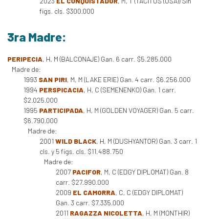
2023
EL CONQUISTADOR
, M, T (TACITUS (USA)) Sin
figs. cls. $300.000
3ra Madre:
PERIPECIA
, H, M (BALCONAJE) Gan. 6 carr. $5.285.000
Madre de:
1993
SAN PIRI
, M, M (LAKE ERIE) Gan. 4 carr. $6.256.000
1994
PERSPICACIA
, H, C (SEMENENKO) Gan. 1 carr.
$2.025.000
1995
PARTICIPADA
, H, M (GOLDEN VOYAGER) Gan. 5 carr.
$6.790.000
Madre de:
2001
WILD BLACK
, H, M (DUSHYANTOR) Gan. 3 carr. 1
cls. y 5 figs. cls. $11.488.750
Madre de:
2007
PACIFOR
, M, C (EDGY DIPLOMAT) Gan. 8
carr. $27.990.000
2009
EL CAMORRA
, C, C (EDGY DIPLOMAT)
Gan. 3 carr. $7.335.000
2011
RAGAZZA NICOLETTA
, H, M (MONTHIR)