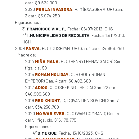
carr. $9.624.000
2020
PERLA INVASORA
, H, M (EXAGGERATOR) Gan.
3 carr. $3.974.250
Figuraciones :
3°
FRANCISCO VIAL F.
, Fecha: 06/07/2012, CHS
4°
I.MUNICIPALIDAD DE RECOLETA
, Fecha: 13/11/2010,
HCH
2009
PARVA
, H, C (DUSHYANTOR) Gan. 1 carr. $4.656.250
Madre de:
2014
NIÑA MALA
, H, C (HENRYTHENAVIGATOR) Sin
figs. cls. $0
2015
ROMAN HOLIDAY
, C, R (HOLY ROMAN
EMPEROR) Gan. 4 carr. $6.402.500
2017
ADIOS
, Q, C (SEEKING THE DIA) Gan. 22 carr.
$46.909.500
2019
RED KNIGHT
, C, C (IVAN DENISOVICH) Gan. 7
carr. $34.230.700
2020
NO WAR EVER
, C, C (WAR COMMAND) Gan. 5
carr. 1 figs. cls. $15.178.775
Figuraciones :
4°
DIME QUE
, Fecha: 13/10/2023, CHS