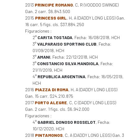
2013
PRINCIPE ROMANO
, C, R (VOODOO SWINGE)
Gan. 2 carr. $6.843.500
2015
PRINCESS GIRL
, H, A (DADDY LONG LEGS) Gan.
16 carr. 5 figs. cls. $37.884.250
Figuraciones :
2°
CARITA TOSTADA
, Fecha: 16/08/2018, HCH
3°
VALPARAISO SPORTING CLUB
, Fecha:
01/09/2018, HCH
3°
AMANI
, Fecha: 22/12/2018, HCH
3°
CONSTANCIO SILVA MANDIOLA
, Fecha:
21/11/2019, HCH
4°
REPUBLICA ARGENTINA
, Fecha: 16/05/2019,
HCH
2016
PIAZZA DI ROMA
, H, A (DADDY LONG LEGS)
Gan. 15 carr. $24.210.875
2017
PORTO ALEGRE
, C, C (DADDY LONG LEGS)
Gan. 2 carr. 1 figs. cls. $6.942.000
Figuraciones :
4°
GABRIEL DONOSO ROSSELOT
, Fecha:
10/12/2020, HCH
2018
PINTAMONOS
, C, A (DADDY LONG LEGS) Gan. 3