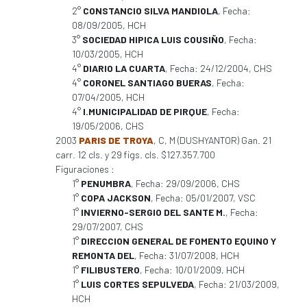
2°
CONSTANCIO SILVA MANDIOLA
, Fecha:
08/09/2005, HCH
3°
SOCIEDAD HIPICA LUIS COUSIÑO
, Fecha:
10/03/2005, HCH
4°
DIARIO LA CUARTA
, Fecha: 24/12/2004, CHS
4°
CORONEL SANTIAGO BUERAS
, Fecha:
07/04/2005, HCH
4°
I.MUNICIPALIDAD DE PIRQUE
, Fecha:
19/05/2006, CHS
2003
PARIS DE TROYA
, C, M (DUSHYANTOR) Gan. 21
carr. 12 cls. y 29 figs. cls. $127.357.700
Figuraciones :
1°
PENUMBRA
, Fecha: 29/09/2006, CHS
1°
COPA JACKSON
, Fecha: 05/01/2007, VSC
1°
INVIERNO-SERGIO DEL SANTE M.
, Fecha:
29/07/2007, CHS
1°
DIRECCION GENERAL DE FOMENTO EQUINO Y
REMONTA DEL
, Fecha: 31/07/2008, HCH
1°
FILIBUSTERO
, Fecha: 10/01/2009, HCH
1°
LUIS CORTES SEPULVEDA
, Fecha: 21/03/2009,
HCH