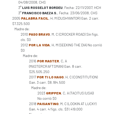
04/08/2008, CHS
3°
LUIS ROSSELOT BORDEU
, Fecha: 22/11/2007, HCH
3°
FRANCISCO BAEZA S.
, Fecha: 23/06/2008, CHS
2005
PALABRA FACIL
, H, M (DUSHYANTOR) Gan. 2 carr.
$7.325.500
Madre de:
2010
PASO BRAVO
, M, C (CROCKER ROAD) Sin figs.
cls. $0
2012
POR LA VIDA
, H, M (SEEKING THE DIA) No corrió
$0
Madre de:
2016
POR MASTER
, C, A
(MASTERCRAFTSMAN) Gan. 8 carr.
$25.505.250
2017
POR TI LO HAGO
, H, C (CONSTITUTION)
Gan. 3 carr. $8.184.500
Madre de:
2023
GRIPPEN
, C, A (TACITUS (USA))
No corrió $0
2018
PAISANTINO
, M, C (LOOKIN AT LUCKY)
Gan. 4 carr. 4 figs. cls. $31.419.000