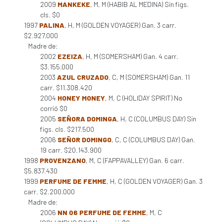
2009
MANKEKE
, M, M (HABIB AL MEDINA) Sin figs.
cls. $0
1997
PALINA
, H, M (GOLDEN VOYAGER) Gan. 3 carr.
$2.927.000
Madre de:
2002
EZEIZA
, H, M (SOMERSHAM) Gan. 4 carr.
$3.155.000
2003
AZUL CRUZADO
, C, M (SOMERSHAM) Gan. 11
carr. $11.308.420
2004
HONEY MONEY
, M, C (HOLIDAY SPIRIT) No
corrió $0
2005
SEÑORA DOMINGA
, H, C (COLUMBUS DAY) Sin
figs. cls. $217.500
2006
SEÑOR DOMINGO
, C, C (COLUMBUS DAY) Gan.
19 carr. $20.143.900
1998
PROVENZANO
, M, C (FAPPAVALLEY) Gan. 6 carr.
$5.837.430
1999
PERFUME DE FEMME
, H, C (GOLDEN VOYAGER) Gan. 3
carr. $2.200.000
Madre de:
2006
NN 06 PERFUME DE FEMME
, M, C