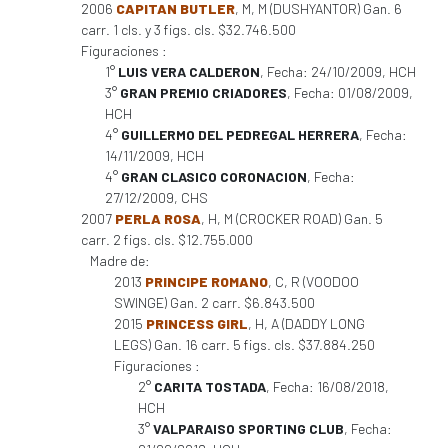
2006
CAPITAN BUTLER
, M, M (DUSHYANTOR) Gan. 6
carr. 1 cls. y 3 figs. cls. $32.746.500
Figuraciones :
1°
LUIS VERA CALDERON
, Fecha: 24/10/2009, HCH
3°
GRAN PREMIO CRIADORES
, Fecha: 01/08/2009,
HCH
4°
GUILLERMO DEL PEDREGAL HERRERA
, Fecha:
14/11/2009, HCH
4°
GRAN CLASICO CORONACION
, Fecha:
27/12/2009, CHS
2007
PERLA ROSA
, H, M (CROCKER ROAD) Gan. 5
carr. 2 figs. cls. $12.755.000
Madre de:
2013
PRINCIPE ROMANO
, C, R (VOODOO
SWINGE) Gan. 2 carr. $6.843.500
2015
PRINCESS GIRL
, H, A (DADDY LONG
LEGS) Gan. 16 carr. 5 figs. cls. $37.884.250
Figuraciones :
2°
CARITA TOSTADA
, Fecha: 16/08/2018,
HCH
3°
VALPARAISO SPORTING CLUB
, Fecha: