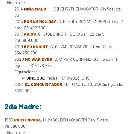
Madre de:
2014
NIÑA MALA
, H, C (HENRYTHENAVIGATOR) Sin figs. cls.
$0
2015
ROMAN HOLIDAY
, C, R (HOLY ROMAN EMPEROR) Gan. 4
carr. $6.402.500
2017
ADIOS
, Q, C (SEEKING THE DIA) Gan. 22 carr.
$46.909.500
2019
RED KNIGHT
, C, C (IVAN DENISOVICH) Gan. 7 carr.
$34.230.700
2020
NO WAR EVER
, C, C (WAR COMMAND) Gan. 5 carr. 1
figs. cls. $15.178.775
Figuraciones :
4°
DIME QUE
, Fecha: 13/10/2023, CHS
2023
EL CONQUISTADOR
, M, T (TACITUS (USA)) Sin figs. cls.
$300.000
2da Madre:
1995
PARTICIPADA
, H, M (GOLDEN VOYAGER) Gan. 5 carr.
$6.790.000
Madre de: