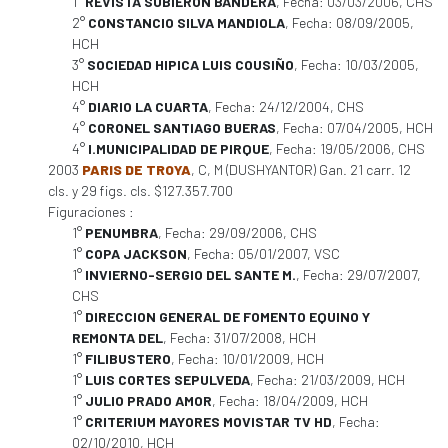
1°
REVISTA SUBIERON BANDERA
, Fecha: 03/03/2006, CHS
2°
CONSTANCIO SILVA MANDIOLA
, Fecha: 08/09/2005,
HCH
3°
SOCIEDAD HIPICA LUIS COUSIÑO
, Fecha: 10/03/2005,
HCH
4°
DIARIO LA CUARTA
, Fecha: 24/12/2004, CHS
4°
CORONEL SANTIAGO BUERAS
, Fecha: 07/04/2005, HCH
4°
I.MUNICIPALIDAD DE PIRQUE
, Fecha: 19/05/2006, CHS
2003
PARIS DE TROYA
, C, M (DUSHYANTOR) Gan. 21 carr. 12
cls. y 29 figs. cls. $127.357.700
Figuraciones :
1°
PENUMBRA
, Fecha: 29/09/2006, CHS
1°
COPA JACKSON
, Fecha: 05/01/2007, VSC
1°
INVIERNO-SERGIO DEL SANTE M.
, Fecha: 29/07/2007,
CHS
1°
DIRECCION GENERAL DE FOMENTO EQUINO Y
REMONTA DEL
, Fecha: 31/07/2008, HCH
1°
FILIBUSTERO
, Fecha: 10/01/2009, HCH
1°
LUIS CORTES SEPULVEDA
, Fecha: 21/03/2009, HCH
1°
JULIO PRADO AMOR
, Fecha: 18/04/2009, HCH
1°
CRITERIUM MAYORES MOVISTAR TV HD
, Fecha:
02/10/2010, HCH