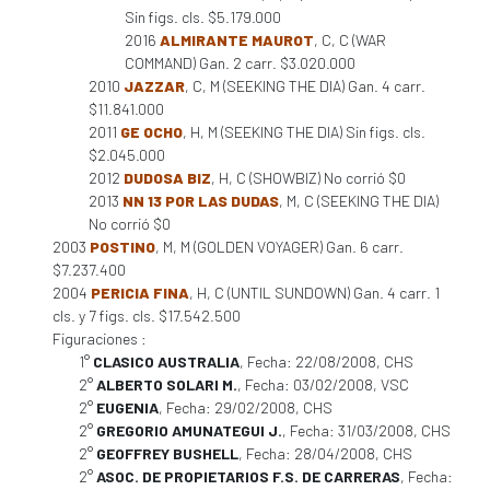
Sin figs. cls. $5.179.000
2016
ALMIRANTE MAUROT
, C, C (WAR
COMMAND) Gan. 2 carr. $3.020.000
2010
JAZZAR
, C, M (SEEKING THE DIA) Gan. 4 carr.
$11.841.000
2011
GE OCHO
, H, M (SEEKING THE DIA) Sin figs. cls.
$2.045.000
2012
DUDOSA BIZ
, H, C (SHOWBIZ) No corrió $0
2013
NN 13 POR LAS DUDAS
, M, C (SEEKING THE DIA)
No corrió $0
2003
POSTINO
, M, M (GOLDEN VOYAGER) Gan. 6 carr.
$7.237.400
2004
PERICIA FINA
, H, C (UNTIL SUNDOWN) Gan. 4 carr. 1
cls. y 7 figs. cls. $17.542.500
Figuraciones :
1°
CLASICO AUSTRALIA
, Fecha: 22/08/2008, CHS
2°
ALBERTO SOLARI M.
, Fecha: 03/02/2008, VSC
2°
EUGENIA
, Fecha: 29/02/2008, CHS
2°
GREGORIO AMUNATEGUI J.
, Fecha: 31/03/2008, CHS
2°
GEOFFREY BUSHELL
, Fecha: 28/04/2008, CHS
2°
ASOC. DE PROPIETARIOS F.S. DE CARRERAS
, Fecha: