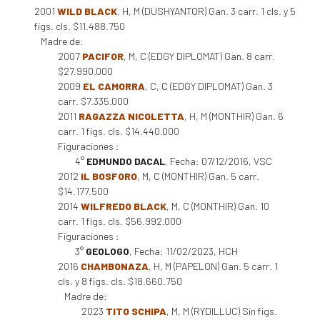
2001
WILD BLACK
, H, M (DUSHYANTOR) Gan. 3 carr. 1 cls. y 5
figs. cls. $11.488.750
Madre de:
2007
PACIFOR
, M, C (EDGY DIPLOMAT) Gan. 8 carr.
$27.990.000
2009
EL CAMORRA
, C, C (EDGY DIPLOMAT) Gan. 3
carr. $7.335.000
2011
RAGAZZA NICOLETTA
, H, M (MONTHIR) Gan. 6
carr. 1 figs. cls. $14.440.000
Figuraciones :
4°
EDMUNDO DACAL
, Fecha: 07/12/2016, VSC
2012
IL BOSFORO
, M, C (MONTHIR) Gan. 5 carr.
$14.177.500
2014
WILFREDO BLACK
, M, C (MONTHIR) Gan. 10
carr. 1 figs. cls. $56.992.000
Figuraciones :
3°
GEOLOGO
, Fecha: 11/02/2023, HCH
2016
CHAMBONAZA
, H, M (PAPELON) Gan. 5 carr. 1
cls. y 8 figs. cls. $18.660.750
Madre de:
2023
TITO SCHIPA
, M, M (RYDILLUC) Sin figs.