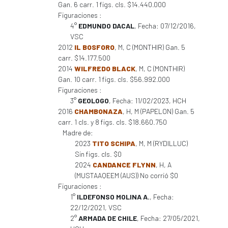
Gan. 6 carr. 1 figs. cls. $14.440.000
Figuraciones :
4°
EDMUNDO DACAL
, Fecha: 07/12/2016,
VSC
2012
IL BOSFORO
, M, C (MONTHIR) Gan. 5
carr. $14.177.500
2014
WILFREDO BLACK
, M, C (MONTHIR)
Gan. 10 carr. 1 figs. cls. $56.992.000
Figuraciones :
3°
GEOLOGO
, Fecha: 11/02/2023, HCH
2016
CHAMBONAZA
, H, M (PAPELON) Gan. 5
carr. 1 cls. y 8 figs. cls. $18.660.750
Madre de:
2023
TITO SCHIPA
, M, M (RYDILLUC)
Sin figs. cls. $0
2024
CANDANCE FLYNN
, H, A
(MUSTAAQEEM (AUS)) No corrió $0
Figuraciones :
1°
ILDEFONSO MOLINA A.
, Fecha:
22/12/2021, VSC
2°
ARMADA DE CHILE
, Fecha: 27/05/2021,