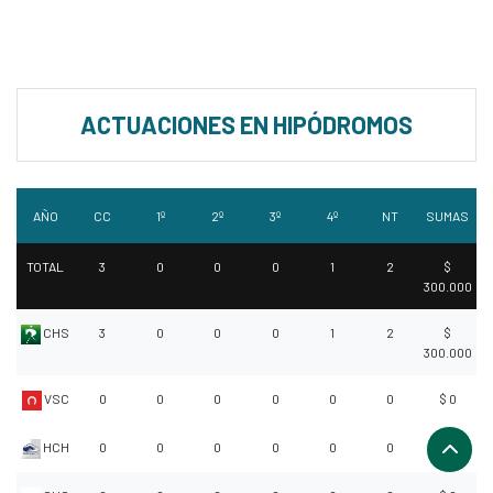
ACTUACIONES EN HIPÓDROMOS
AÑO
CC
1º
2º
3º
4º
NT
SUMAS
TOTAL
3
0
0
0
1
2
$
300.000
CHS
3
0
0
0
1
2
$
300.000
VSC
0
0
0
0
0
0
$ 0
HCH
0
0
0
0
0
0
$ 0