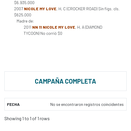
$6.935.000
2007
NICOLE MY LOVE
, H, C (CROCKER ROAD) Sin figs. cls.
$625.000
Madre de:
2011
NN 11 NICOLE MY LOVE
, H, A (DIAMOND
TYCOON) No corrió $0
CAMPAÑA COMPLETA
FECHA
No se encontraron registros coincidentes
Showing 1 to 1 of 1 rows