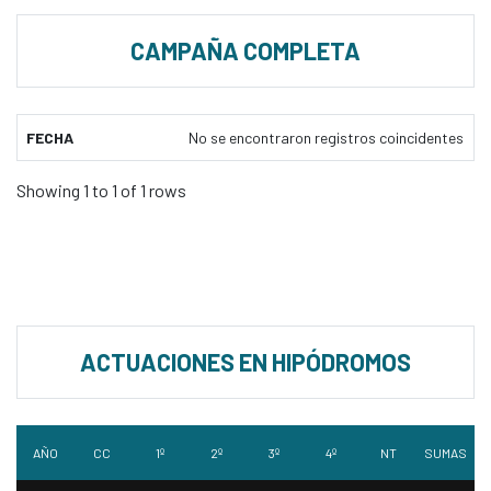
CAMPAÑA COMPLETA
FECHA
No se encontraron registros coincidentes
Showing 1 to 1 of 1 rows
ACTUACIONES EN HIPÓDROMOS
AÑO
CC
1º
2º
3º
4º
NT
SUMAS