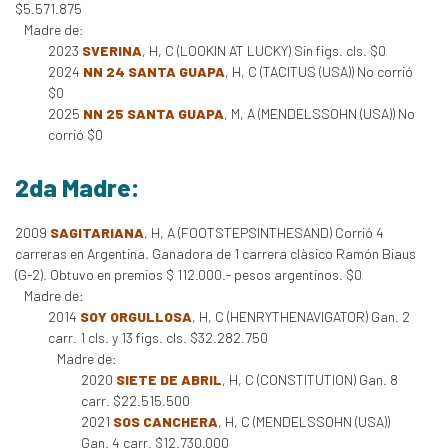
$5.571.875
Madre de:
2023
SVERINA
, H, C (LOOKIN AT LUCKY) Sin figs. cls. $0
2024
NN 24 SANTA GUAPA
, H, C (TACITUS (USA)) No corrió
$0
2025
NN 25 SANTA GUAPA
, M, A (MENDELSSOHN (USA)) No
corrió $0
2da Madre:
2009
SAGITARIANA
, H, A (FOOTSTEPSINTHESAND) Corrió 4
carreras en Argentina. Ganadora de 1 carrera clàsico Ramón Biaus
(G-2). Obtuvo en premios $ 112.000.- pesos argentinos. $0
Madre de:
2014
SOY ORGULLOSA
, H, C (HENRYTHENAVIGATOR) Gan. 2
carr. 1 cls. y 13 figs. cls. $32.282.750
Madre de:
2020
SIETE DE ABRIL
, H, C (CONSTITUTION) Gan. 8
carr. $22.515.500
2021
SOS CANCHERA
, H, C (MENDELSSOHN (USA))
Gan. 4 carr. $12.730.000