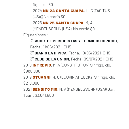
figs. cls. $0
2024
NN 24 SANTA GUAPA
, H, C (TACITUS
(USA)) No corrió $0
2025
NN 25 SANTA GUAPA
, M, A
(MENDELSSOHN (USA)) No corrió $0
Figuraciones :
2°
ASOC. DE PERIODISTAS Y TECNICOS HIPICOS
,
Fecha: 11/06/2021, CHS
3°
DIARIO LA HIPICA
, Fecha: 10/05/2021, CHS
3°
CLUB DE LA UNION
, Fecha: 09/07/2021, CHS
2018
INTREPID
, M, A (CONSTITUTION) Sin figs. cls.
$960.000
2019
STUANNI
, H, C (LOOKIN AT LUCKY) Sin figs. cls.
$210.000
2021
BENDITO MIO
, M, A (MENDELSSOHN (USA)) Gan.
1 carr. $3.041.500