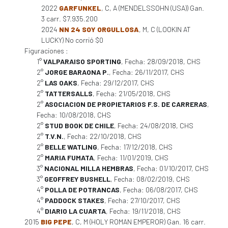
2022
GARFUNKEL
, C, A (MENDELSSOHN (USA)) Gan.
3 carr. $7.935.200
2024
NN 24 SOY ORGULLOSA
, M, C (LOOKIN AT
LUCKY) No corrió $0
Figuraciones :
1°
VALPARAISO SPORTING
, Fecha: 28/09/2018, CHS
2°
JORGE BARAONA P.
, Fecha: 26/11/2017, CHS
2°
LAS OAKS
, Fecha: 29/12/2017, CHS
2°
TATTERSALLS
, Fecha: 21/05/2018, CHS
2°
ASOCIACION DE PROPIETARIOS F.S. DE CARRERAS
,
Fecha: 10/08/2018, CHS
2°
STUD BOOK DE CHILE
, Fecha: 24/08/2018, CHS
2°
T.V.N.
, Fecha: 22/10/2018, CHS
2°
BELLE WATLING
, Fecha: 17/12/2018, CHS
2°
MARIA FUMATA
, Fecha: 11/01/2019, CHS
3°
NACIONAL MILLA HEMBRAS
, Fecha: 01/10/2017, CHS
3°
GEOFFREY BUSHELL
, Fecha: 08/02/2019, CHS
4°
POLLA DE POTRANCAS
, Fecha: 06/08/2017, CHS
4°
PADDOCK STAKES
, Fecha: 27/10/2017, CHS
4°
DIARIO LA CUARTA
, Fecha: 19/11/2018, CHS
2015
BIG PEPE
, C, M (HOLY ROMAN EMPEROR) Gan. 16 carr.