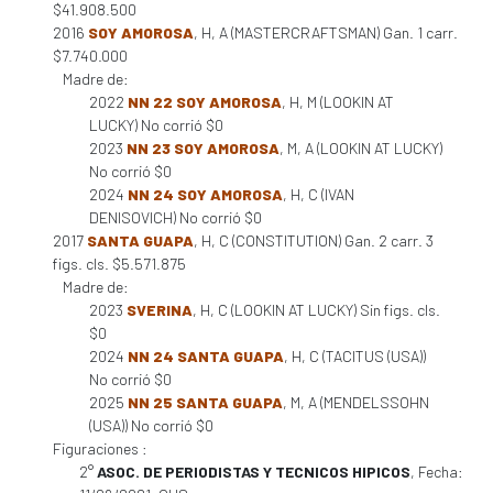
$41.908.500
2016
SOY AMOROSA
, H, A (MASTERCRAFTSMAN) Gan. 1 carr.
$7.740.000
Madre de:
2022
NN 22 SOY AMOROSA
, H, M (LOOKIN AT
LUCKY) No corrió $0
2023
NN 23 SOY AMOROSA
, M, A (LOOKIN AT LUCKY)
No corrió $0
2024
NN 24 SOY AMOROSA
, H, C (IVAN
DENISOVICH) No corrió $0
2017
SANTA GUAPA
, H, C (CONSTITUTION) Gan. 2 carr. 3
figs. cls. $5.571.875
Madre de:
2023
SVERINA
, H, C (LOOKIN AT LUCKY) Sin figs. cls.
$0
2024
NN 24 SANTA GUAPA
, H, C (TACITUS (USA))
No corrió $0
2025
NN 25 SANTA GUAPA
, M, A (MENDELSSOHN
(USA)) No corrió $0
Figuraciones :
2°
ASOC. DE PERIODISTAS Y TECNICOS HIPICOS
, Fecha: