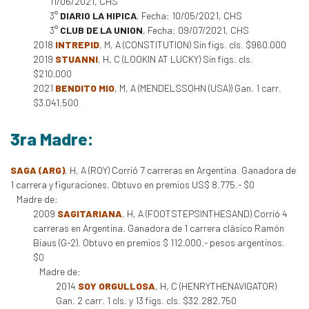
11/06/2021, CHS
3°
DIARIO LA HIPICA
, Fecha: 10/05/2021, CHS
3°
CLUB DE LA UNION
, Fecha: 09/07/2021, CHS
2018
INTREPID
, M, A (CONSTITUTION) Sin figs. cls. $960.000
2019
STUANNI
, H, C (LOOKIN AT LUCKY) Sin figs. cls.
$210.000
2021
BENDITO MIO
, M, A (MENDELSSOHN (USA)) Gan. 1 carr.
$3.041.500
3ra Madre:
SAGA (ARG)
, H, A (ROY) Corrió 7 carreras en Argentina. Ganadora de
1 carrera y figuraciones. Obtuvo en premios US$ 8.775.- $0
Madre de:
2009
SAGITARIANA
, H, A (FOOTSTEPSINTHESAND) Corrió 4
carreras en Argentina. Ganadora de 1 carrera clàsico Ramón
Biaus (G-2). Obtuvo en premios $ 112.000.- pesos argentinos.
$0
Madre de:
2014
SOY ORGULLOSA
, H, C (HENRYTHENAVIGATOR)
Gan. 2 carr. 1 cls. y 13 figs. cls. $32.282.750