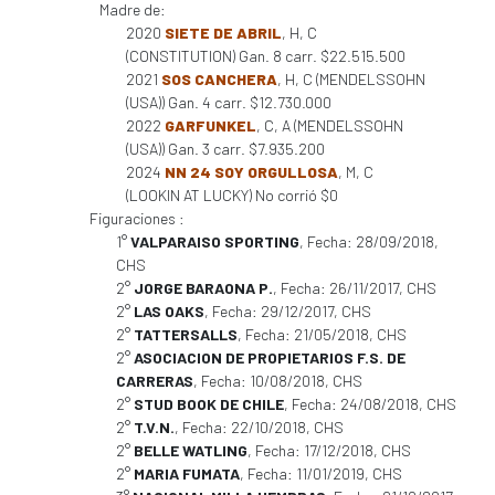
Madre de:
2020
SIETE DE ABRIL
, H, C
(CONSTITUTION) Gan. 8 carr. $22.515.500
2021
SOS CANCHERA
, H, C (MENDELSSOHN
(USA)) Gan. 4 carr. $12.730.000
2022
GARFUNKEL
, C, A (MENDELSSOHN
(USA)) Gan. 3 carr. $7.935.200
2024
NN 24 SOY ORGULLOSA
, M, C
(LOOKIN AT LUCKY) No corrió $0
Figuraciones :
1°
VALPARAISO SPORTING
, Fecha: 28/09/2018,
CHS
2°
JORGE BARAONA P.
, Fecha: 26/11/2017, CHS
2°
LAS OAKS
, Fecha: 29/12/2017, CHS
2°
TATTERSALLS
, Fecha: 21/05/2018, CHS
2°
ASOCIACION DE PROPIETARIOS F.S. DE
CARRERAS
, Fecha: 10/08/2018, CHS
2°
STUD BOOK DE CHILE
, Fecha: 24/08/2018, CHS
2°
T.V.N.
, Fecha: 22/10/2018, CHS
2°
BELLE WATLING
, Fecha: 17/12/2018, CHS
2°
MARIA FUMATA
, Fecha: 11/01/2019, CHS