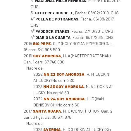
3°
NACIONAL MILLA HEMBRAS
, Fecha: 01/10/2017,
CHS
3°
GEOFFREY BUSHELL
, Fecha: 08/02/2019, CHS
4°
POLLA DE POTRANCAS
, Fecha: 06/08/2017,
CHS
4°
PADDOCK STAKES
, Fecha: 27/10/2017, CHS
4°
DIARIO LA CUARTA
, Fecha: 19/11/2018, CHS
2015
BIG PEPE
, C, M (HOLY ROMAN EMPEROR) Gan.
16 carr. $41.908.500
2016
SOY AMOROSA
, H, A (MASTERCRAFTSMAN)
Gan. 1 carr. $7.740.000
Madre de:
2022
NN 22 SOY AMOROSA
, H, M (LOOKIN
AT LUCKY) No corrió $0
2023
NN 23 SOY AMOROSA
, M, A (LOOKIN AT
LUCKY) No corrió $0
2024
NN 24 SOY AMOROSA
, H, C (IVAN
DENISOVICH) No corrió $0
2017
SANTA GUAPA
, H, C (CONSTITUTION) Gan. 2
carr. 3 figs. cls. $5.571.875
Madre de:
2023
SVERINA
, H, C (LOOKIN AT LUCKY) Sin