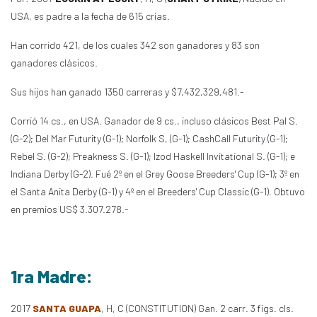
USA, es padre a la fecha de 615 crías.
Han corrido 421, de los cuales 342 son ganadores y 83 son
ganadores clásicos.
Sus hijos han ganado 1350 carreras y $7,432,329,481.-
Corrió 14 cs., en USA. Ganador de 9 cs., incluso clásicos Best Pal S.
(G-2); Del Mar Futurity (G-1); Norfolk S, (G-1); CashCall Futurity (G-1);
Rebel S. (G-2); Preakness S. (G-1); Izod Haskell Invitational S. (G-1); e
Indiana Derby (G-2). Fué 2º en el Grey Goose Breeders' Cup (G-1); 3º en
el Santa Anita Derby (G-1) y 4º en el Breeders' Cup Classic (G-1). Obtuvo
en premios US$ 3.307.278.-
1ra Madre:
2017
SANTA GUAPA
, H, C (CONSTITUTION) Gan. 2 carr. 3 figs. cls.