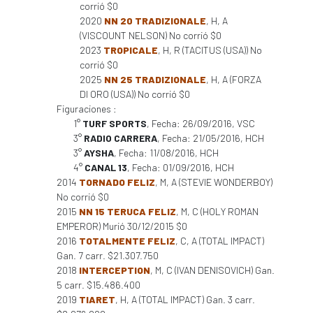
corrió $0
2020
NN 20 TRADIZIONALE
, H, A
(VISCOUNT NELSON) No corrió $0
2023
TROPICALE
, H, R (TACITUS (USA)) No
corrió $0
2025
NN 25 TRADIZIONALE
, H, A (FORZA
DI ORO (USA)) No corrió $0
Figuraciones :
1°
TURF SPORTS
, Fecha: 26/09/2016, VSC
3°
RADIO CARRERA
, Fecha: 21/05/2016, HCH
3°
AYSHA
, Fecha: 11/08/2016, HCH
4°
CANAL 13
, Fecha: 01/09/2016, HCH
2014
TORNADO FELIZ
, M, A (STEVIE WONDERBOY)
No corrió $0
2015
NN 15 TERUCA FELIZ
, M, C (HOLY ROMAN
EMPEROR) Murió 30/12/2015 $0
2016
TOTALMENTE FELIZ
, C, A (TOTAL IMPACT)
Gan. 7 carr. $21.307.750
2018
INTERCEPTION
, M, C (IVAN DENISOVICH) Gan.
5 carr. $15.486.400
2019
TIARET
, H, A (TOTAL IMPACT) Gan. 3 carr.