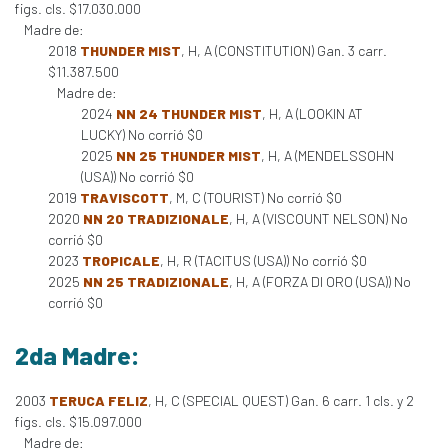
figs. cls. $17.030.000
Madre de:
2018
THUNDER MIST
, H, A (CONSTITUTION) Gan. 3 carr.
$11.387.500
Madre de:
2024
NN 24 THUNDER MIST
, H, A (LOOKIN AT
LUCKY) No corrió $0
2025
NN 25 THUNDER MIST
, H, A (MENDELSSOHN
(USA)) No corrió $0
2019
TRAVISCOTT
, M, C (TOURIST) No corrió $0
2020
NN 20 TRADIZIONALE
, H, A (VISCOUNT NELSON) No
corrió $0
2023
TROPICALE
, H, R (TACITUS (USA)) No corrió $0
2025
NN 25 TRADIZIONALE
, H, A (FORZA DI ORO (USA)) No
corrió $0
2da Madre:
2003
TERUCA FELIZ
, H, C (SPECIAL QUEST) Gan. 6 carr. 1 cls. y 2
figs. cls. $15.097.000
Madre de: