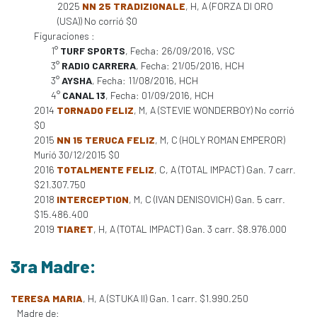
2025
NN 25 TRADIZIONALE
, H, A (FORZA DI ORO
(USA)) No corrió $0
Figuraciones :
1°
TURF SPORTS
, Fecha: 26/09/2016, VSC
3°
RADIO CARRERA
, Fecha: 21/05/2016, HCH
3°
AYSHA
, Fecha: 11/08/2016, HCH
4°
CANAL 13
, Fecha: 01/09/2016, HCH
2014
TORNADO FELIZ
, M, A (STEVIE WONDERBOY) No corrió
$0
2015
NN 15 TERUCA FELIZ
, M, C (HOLY ROMAN EMPEROR)
Murió 30/12/2015 $0
2016
TOTALMENTE FELIZ
, C, A (TOTAL IMPACT) Gan. 7 carr.
$21.307.750
2018
INTERCEPTION
, M, C (IVAN DENISOVICH) Gan. 5 carr.
$15.486.400
2019
TIARET
, H, A (TOTAL IMPACT) Gan. 3 carr. $8.976.000
3ra Madre:
TERESA MARIA
, H, A (STUKA II) Gan. 1 carr. $1.990.250
Madre de: