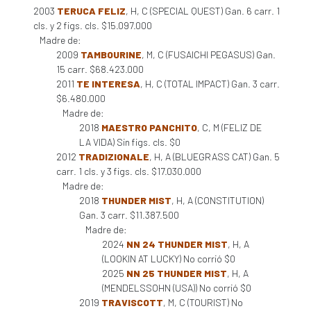
2003
TERUCA FELIZ
, H, C (SPECIAL QUEST) Gan. 6 carr. 1
cls. y 2 figs. cls. $15.097.000
Madre de:
2009
TAMBOURINE
, M, C (FUSAICHI PEGASUS) Gan.
15 carr. $68.423.000
2011
TE INTERESA
, H, C (TOTAL IMPACT) Gan. 3 carr.
$6.480.000
Madre de:
2018
MAESTRO PANCHITO
, C, M (FELIZ DE
LA VIDA) Sin figs. cls. $0
2012
TRADIZIONALE
, H, A (BLUEGRASS CAT) Gan. 5
carr. 1 cls. y 3 figs. cls. $17.030.000
Madre de:
2018
THUNDER MIST
, H, A (CONSTITUTION)
Gan. 3 carr. $11.387.500
Madre de:
2024
NN 24 THUNDER MIST
, H, A
(LOOKIN AT LUCKY) No corrió $0
2025
NN 25 THUNDER MIST
, H, A
(MENDELSSOHN (USA)) No corrió $0
2019
TRAVISCOTT
, M, C (TOURIST) No