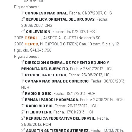
$8.976.000
Figuraciones :
1°
CONGRESO NACIONAL
, Fecha: 01/07/2007, CHS
3°
REPUBLICA ORIENTAL DEL URUGUAY
, Fecha:
20/08/2007, CHS
4°
CHILEVISION
, Fecha: 04/11/2007, CHS
2005
TERCI
, H, A (SPECIAL QUEST) No corrió $0
2008
TEPEC
, M, C (PROUD CITIZEN) Gan. 10 carr. 5 cls. y 12
figs. cls. $41.343.750
Figuraciones :
1°
DIRECCION GENERAL DE FOMENTO EQUINO Y
REMONTA DEL EJERCITO
, Fecha: 26/07/2012, HCH
1°
REPUBLICA DEL PERU
, Fecha: 25/08/2012, HCH
1°
CAMARA NACIONAL DE COMERCIO
, Fecha: 08/06/2013,
HCH
1°
RADIO BIO BIO
, Fecha: 19/12/2013, HCH
1°
ERNANI PARODI MADARIAGA
, Fecha: 27/09/2014, HCH
2°
RADIO BIO BIO
, Fecha: 20/12/2012, HCH
2°
FILIBUSTERO
, Fecha: 17/01/2013, HCH
2°
REPUBLICA FEDERATIVA DEL BRASIL
, Fecha:
21/09/2013, HCH
2°
AGUSTIN GUTIERREZ GUTIERREZ
, Fecha: 13/03/2014,