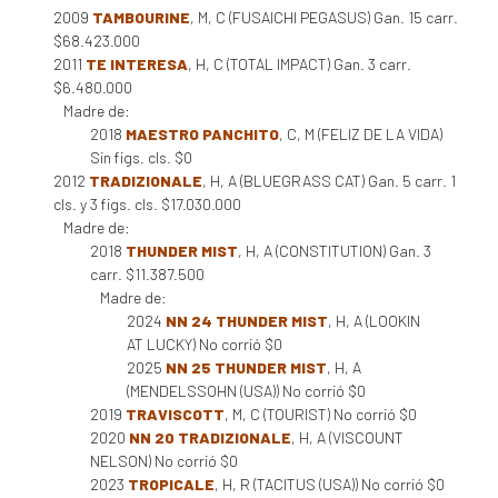
2009
TAMBOURINE
, M, C (FUSAICHI PEGASUS) Gan. 15 carr.
$68.423.000
2011
TE INTERESA
, H, C (TOTAL IMPACT) Gan. 3 carr.
$6.480.000
Madre de:
2018
MAESTRO PANCHITO
, C, M (FELIZ DE LA VIDA)
Sin figs. cls. $0
2012
TRADIZIONALE
, H, A (BLUEGRASS CAT) Gan. 5 carr. 1
cls. y 3 figs. cls. $17.030.000
Madre de:
2018
THUNDER MIST
, H, A (CONSTITUTION) Gan. 3
carr. $11.387.500
Madre de:
2024
NN 24 THUNDER MIST
, H, A (LOOKIN
AT LUCKY) No corrió $0
2025
NN 25 THUNDER MIST
, H, A
(MENDELSSOHN (USA)) No corrió $0
2019
TRAVISCOTT
, M, C (TOURIST) No corrió $0
2020
NN 20 TRADIZIONALE
, H, A (VISCOUNT
NELSON) No corrió $0
2023
TROPICALE
, H, R (TACITUS (USA)) No corrió $0