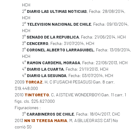
HCH
2°
DIARIO LAS ULTIMAS NOTICIAS
, Fecha: 28/08/2014,
HCH
2°
TELEVISION NACIONAL DE CHILE
, Fecha: 09/10/2014,
HCH
3°
SENADO DE LA REPUBLICA
, Fecha: 21/06/2014, HCH
3°
CENCERRO
, Fecha: 31/07/2014, HCH
3°
CORONEL ALBERTO LARRAGUIBEL
, Fecha: 13/09/2014,
HCH
4°
RAMON CARDEMIL MORAGA
, Fecha: 22/06/2013, HCH
4°
DIARIO LA CUARTA
, Fecha: 21/11/2013, HCH
4°
DIARIO LA SEGUNDA
, Fecha: 03/07/2014, HCH
2009
TORCAZ
, H, C (FUSAICHI PEGASUS) Gan. 8 carr.
$19.448.000
2010
TINTORETO
, C, A (STEVIE WONDERBOY) Gan. 11 carr. 1
figs. cls. $25.627.000
Figuraciones :
3°
CARABINEROS DE CHILE
, Fecha: 18/04/2017, CHC
2013
NN 13 TERESA MARIA
, M, A (BLUEGRASS CAT) No
corrió $0