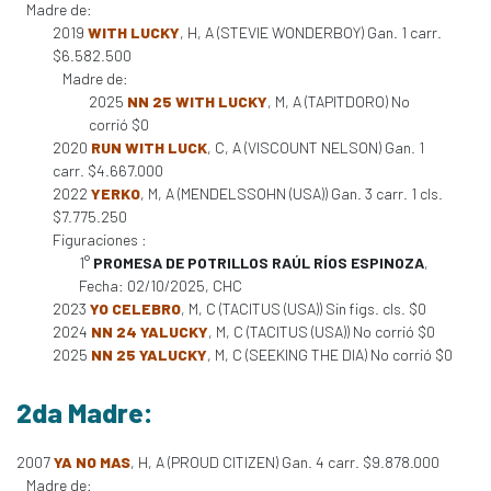
Madre de:
2019
WITH LUCKY
, H, A (STEVIE WONDERBOY) Gan. 1 carr.
$6.582.500
Madre de:
2025
NN 25 WITH LUCKY
, M, A (TAPITDORO) No
corrió $0
2020
RUN WITH LUCK
, C, A (VISCOUNT NELSON) Gan. 1
carr. $4.667.000
2022
YERKO
, M, A (MENDELSSOHN (USA)) Gan. 3 carr. 1 cls.
$7.775.250
Figuraciones :
1°
PROMESA DE POTRILLOS RAÚL RÍOS ESPINOZA
,
Fecha: 02/10/2025, CHC
2023
YO CELEBRO
, M, C (TACITUS (USA)) Sin figs. cls. $0
2024
NN 24 YALUCKY
, M, C (TACITUS (USA)) No corrió $0
2025
NN 25 YALUCKY
, M, C (SEEKING THE DIA) No corrió $0
2da Madre:
2007
YA NO MAS
, H, A (PROUD CITIZEN) Gan. 4 carr. $9.878.000
Madre de: