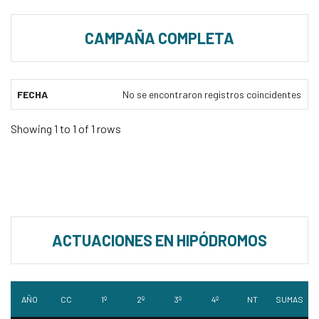
CAMPAÑA COMPLETA
FECHA
No se encontraron registros coincidentes
Showing 1 to 1 of 1 rows
ACTUACIONES EN HIPÓDROMOS
AÑO
CC
1º
2º
3º
4º
NT
SUMAS