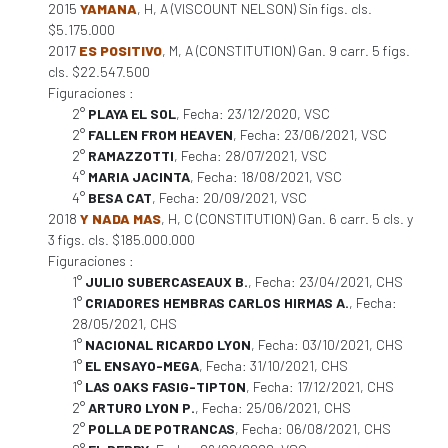
2015
YAMANA
, H, A (VISCOUNT NELSON) Sin figs. cls.
$5.175.000
2017
ES POSITIVO
, M, A (CONSTITUTION) Gan. 9 carr. 5 figs.
cls. $22.547.500
Figuraciones :
2°
PLAYA EL SOL
, Fecha: 23/12/2020, VSC
2°
FALLEN FROM HEAVEN
, Fecha: 23/06/2021, VSC
2°
RAMAZZOTTI
, Fecha: 28/07/2021, VSC
4°
MARIA JACINTA
, Fecha: 18/08/2021, VSC
4°
BESA CAT
, Fecha: 20/09/2021, VSC
2018
Y NADA MAS
, H, C (CONSTITUTION) Gan. 6 carr. 5 cls. y
3 figs. cls. $185.000.000
Figuraciones :
1°
JULIO SUBERCASEAUX B.
, Fecha: 23/04/2021, CHS
1°
CRIADORES HEMBRAS CARLOS HIRMAS A.
, Fecha:
28/05/2021, CHS
1°
NACIONAL RICARDO LYON
, Fecha: 03/10/2021, CHS
1°
EL ENSAYO-MEGA
, Fecha: 31/10/2021, CHS
1°
LAS OAKS FASIG-TIPTON
, Fecha: 17/12/2021, CHS
2°
ARTURO LYON P.
, Fecha: 25/06/2021, CHS
2°
POLLA DE POTRANCAS
, Fecha: 06/08/2021, CHS