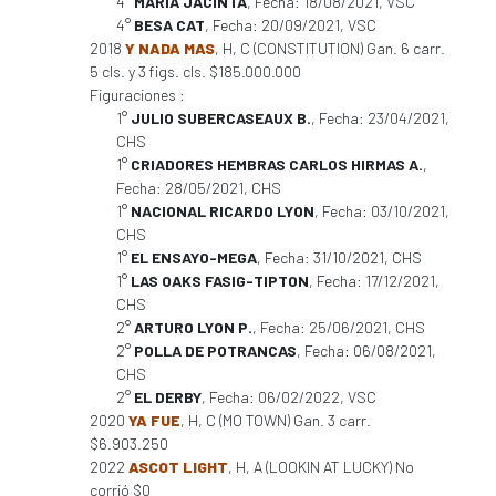
4°
MARIA JACINTA
, Fecha: 18/08/2021, VSC
4°
BESA CAT
, Fecha: 20/09/2021, VSC
2018
Y NADA MAS
, H, C (CONSTITUTION) Gan. 6 carr.
5 cls. y 3 figs. cls. $185.000.000
Figuraciones :
1°
JULIO SUBERCASEAUX B.
, Fecha: 23/04/2021,
CHS
1°
CRIADORES HEMBRAS CARLOS HIRMAS A.
,
Fecha: 28/05/2021, CHS
1°
NACIONAL RICARDO LYON
, Fecha: 03/10/2021,
CHS
1°
EL ENSAYO-MEGA
, Fecha: 31/10/2021, CHS
1°
LAS OAKS FASIG-TIPTON
, Fecha: 17/12/2021,
CHS
2°
ARTURO LYON P.
, Fecha: 25/06/2021, CHS
2°
POLLA DE POTRANCAS
, Fecha: 06/08/2021,
CHS
2°
EL DERBY
, Fecha: 06/02/2022, VSC
2020
YA FUE
, H, C (MO TOWN) Gan. 3 carr.
$6.903.250
2022
ASCOT LIGHT
, H, A (LOOKIN AT LUCKY) No
corrió $0