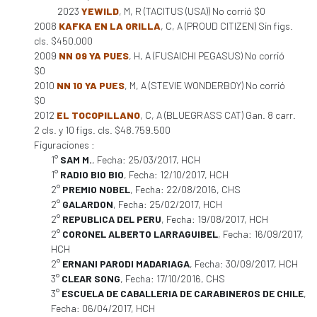
2023
YEWILD
, M, R (TACITUS (USA)) No corrió $0
2008
KAFKA EN LA ORILLA
, C, A (PROUD CITIZEN) Sin figs.
cls. $450.000
2009
NN 09 YA PUES
, H, A (FUSAICHI PEGASUS) No corrió
$0
2010
NN 10 YA PUES
, M, A (STEVIE WONDERBOY) No corrió
$0
2012
EL TOCOPILLANO
, C, A (BLUEGRASS CAT) Gan. 8 carr.
2 cls. y 10 figs. cls. $48.759.500
Figuraciones :
1°
SAM M.
, Fecha: 25/03/2017, HCH
1°
RADIO BIO BIO
, Fecha: 12/10/2017, HCH
2°
PREMIO NOBEL
, Fecha: 22/08/2016, CHS
2°
GALARDON
, Fecha: 25/02/2017, HCH
2°
REPUBLICA DEL PERU
, Fecha: 19/08/2017, HCH
2°
CORONEL ALBERTO LARRAGUIBEL
, Fecha: 16/09/2017,
HCH
2°
ERNANI PARODI MADARIAGA
, Fecha: 30/09/2017, HCH
3°
CLEAR SONG
, Fecha: 17/10/2016, CHS
3°
ESCUELA DE CABALLERIA DE CARABINEROS DE CHILE
,
Fecha: 06/04/2017, HCH