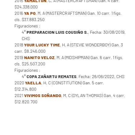
2015
YAMALTON
, C, A (MASTERCRAFTSMAN) Gan. 4 carr.
$24.338.000
2016
YA PO
, M, A (MASTERCRAFTSMAN) Gan. 10 carr. 1 figs.
cls. $37.883.250
Figuraciones :
4°
PREPARACION LUIS COUSIÑO S.
, Fecha: 30/08/2019,
CHS
2018
YOUR LUCKY TIME
, H, A (STEVIE WONDERBOY) Gan. 3
carr. $8.246.000
2019
NANITO VELOZ
, M, A (MIDSHIPMAN) Gan. 6 carr. 1 figs.
cls. $25.507.200
Figuraciones :
4°
COPA ZAÑARTU REMATES
, Fecha: 26/06/2022, CHS
2020
YAELLA
, H, C (CONSTITUTION) Gan. 5 carr.
$12.314.800
2021
VIVIMOS SOÑANDO
, M, C (DYLAN THOMAS) Gan. 4 carr.
$12.820.700