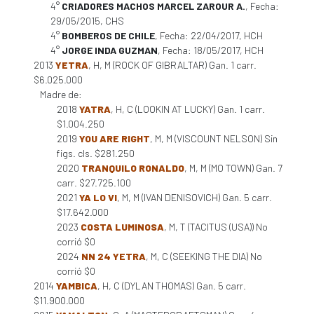
4°
CRIADORES MACHOS MARCEL ZAROUR A.
, Fecha:
29/05/2015, CHS
4°
BOMBEROS DE CHILE
, Fecha: 22/04/2017, HCH
4°
JORGE INDA GUZMAN
, Fecha: 18/05/2017, HCH
2013
YETRA
, H, M (ROCK OF GIBRALTAR) Gan. 1 carr.
$6.025.000
Madre de:
2018
YATRA
, H, C (LOOKIN AT LUCKY) Gan. 1 carr.
$1.004.250
2019
YOU ARE RIGHT
, M, M (VISCOUNT NELSON) Sin
figs. cls. $281.250
2020
TRANQUILO RONALDO
, M, M (MO TOWN) Gan. 7
carr. $27.725.100
2021
YA LO VI
, M, M (IVAN DENISOVICH) Gan. 5 carr.
$17.642.000
2023
COSTA LUMINOSA
, M, T (TACITUS (USA)) No
corrió $0
2024
NN 24 YETRA
, M, C (SEEKING THE DIA) No
corrió $0
2014
YAMBICA
, H, C (DYLAN THOMAS) Gan. 5 carr.
$11.900.000