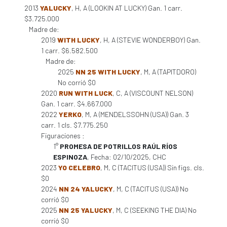
2013
YALUCKY
, H, A (LOOKIN AT LUCKY) Gan. 1 carr.
$3.725.000
Madre de:
2019
WITH LUCKY
, H, A (STEVIE WONDERBOY) Gan.
1 carr. $6.582.500
Madre de:
2025
NN 25 WITH LUCKY
, M, A (TAPITDORO)
No corrió $0
2020
RUN WITH LUCK
, C, A (VISCOUNT NELSON)
Gan. 1 carr. $4.667.000
2022
YERKO
, M, A (MENDELSSOHN (USA)) Gan. 3
carr. 1 cls. $7.775.250
Figuraciones :
1°
PROMESA DE POTRILLOS RAÚL RÍOS
ESPINOZA
, Fecha: 02/10/2025, CHC
2023
YO CELEBRO
, M, C (TACITUS (USA)) Sin figs. cls.
$0
2024
NN 24 YALUCKY
, M, C (TACITUS (USA)) No
corrió $0
2025
NN 25 YALUCKY
, M, C (SEEKING THE DIA) No
corrió $0