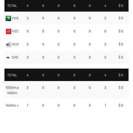
TOTAL
4
0
0
0
0
4
$ 0
CHS
2
0
0
0
0
2
$ 0
VSC
0
0
0
0
0
0
$ 0
HCH
2
0
0
0
0
2
$ 0
CHC
0
0
0
0
0
0
$ 0
TOTAL
4
0
0
0
0
4
$ 0
1000m a
3
0
0
0
0
3
$ 0
1400m
1400m +
1
0
0
0
0
1
$ 0