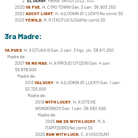
2°
EL DERBY
, Fecha: 06/02/2022, VSC
2020
YA FUE
, H, C (MO TOWN) Gan. 3 carr. $6.903.250
2022
ASCOT LIGHT
, H, A (LOOKIN AT LUCKY) No corrió $0
2023
YEWILD
, M, R (TACITUS (USA)) No corrió $0
3ra Madre:
YA PUES
, H, A (STUKA II) Gan. 2 carr. 3 figs. cls. $8.611.250
Madre de:
2007
YA NO MAS
, H, A (PROUD CITIZEN) Gan. 4 carr.
$9.878.000
Madre de:
2013
YALUCKY
, H, A (LOOKIN AT LUCKY) Gan. 1 carr.
$3.725.000
Madre de:
2019
WITH LUCKY
, H, A (STEVIE
WONDERBOY) Gan. 1 carr. $6.582.500
Madre de:
2025
NN 25 WITH LUCKY
, M, A
(TAPITDORO) No corrió $0
2020
RUN WITH LUCK
, C, A (VISCOUNT