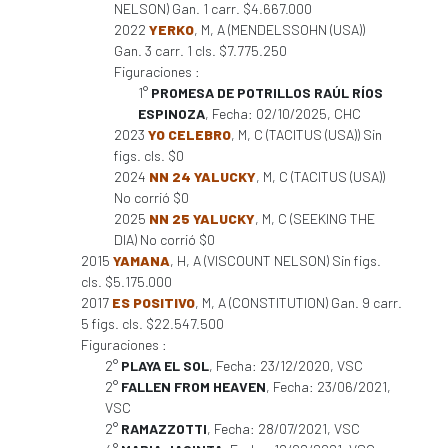
NELSON) Gan. 1 carr. $4.667.000
2022
YERKO
, M, A (MENDELSSOHN (USA))
Gan. 3 carr. 1 cls. $7.775.250
Figuraciones :
1°
PROMESA DE POTRILLOS RAÚL RÍOS
ESPINOZA
, Fecha: 02/10/2025, CHC
2023
YO CELEBRO
, M, C (TACITUS (USA)) Sin
figs. cls. $0
2024
NN 24 YALUCKY
, M, C (TACITUS (USA))
No corrió $0
2025
NN 25 YALUCKY
, M, C (SEEKING THE
DIA) No corrió $0
2015
YAMANA
, H, A (VISCOUNT NELSON) Sin figs.
cls. $5.175.000
2017
ES POSITIVO
, M, A (CONSTITUTION) Gan. 9 carr.
5 figs. cls. $22.547.500
Figuraciones :
2°
PLAYA EL SOL
, Fecha: 23/12/2020, VSC
2°
FALLEN FROM HEAVEN
, Fecha: 23/06/2021,
VSC
2°
RAMAZZOTTI
, Fecha: 28/07/2021, VSC