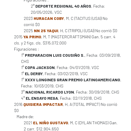
2°
DEPORTE REGIONAL 40 AÑOS
, Fecha:
20/05/2026, VSC
2023
HURACAN COBY
, M, C (TACITUS (USA)) No
corrió $0
2025
NN 25 YAQUI
, H, C (TRIPOLI (USA)) No corrió $0
2015
YA PRIMO
, M, T (MASTERCRAFTSMAN) Gan. 5 carr. 4
cls. y 2 figs. cls. $315.072.000
Figuraciones :
1°
PREPARACION LUIS COUSIÑO S.
, Fecha: 03/09/2018,
CHS
1°
COPA JACKSON
, Fecha: 04/01/2019, VSC
1°
EL DERBY
, Fecha: 03/02/2019, VSC
1°
XXXV LONGINES GRAN PREMIO LATINOAMERICANO
,
Fecha: 10/03/2019, CHS
3°
NACIONAL RICARDO LYON
, Fecha: 30/09/2018, CHS
4°
EL ENSAYO MEGA
, Fecha: 02/11/2018, CHS
2016
QUISIERA IMPACTAR
, H, A (TOTAL IMPACT) No corrió
$0
Madre de:
2021
EL NIÑO GUSTAVO
, M, C (DYLAN THOMAS) Gan.
2 carr. $12.904.650