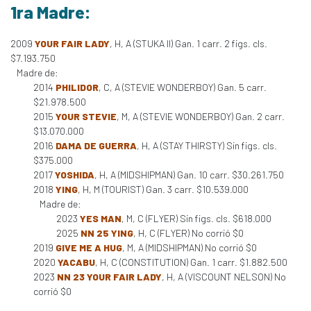
1ra Madre:
2009
YOUR FAIR LADY
, H, A (STUKA II) Gan. 1 carr. 2 figs. cls.
$7.193.750
Madre de:
2014
PHILIDOR
, C, A (STEVIE WONDERBOY) Gan. 5 carr.
$21.978.500
2015
YOUR STEVIE
, M, A (STEVIE WONDERBOY) Gan. 2 carr.
$13.070.000
2016
DAMA DE GUERRA
, H, A (STAY THIRSTY) Sin figs. cls.
$375.000
2017
YOSHIDA
, H, A (MIDSHIPMAN) Gan. 10 carr. $30.261.750
2018
YING
, H, M (TOURIST) Gan. 3 carr. $10.539.000
Madre de:
2023
YES MAN
, M, C (FLYER) Sin figs. cls. $618.000
2025
NN 25 YING
, H, C (FLYER) No corrió $0
2019
GIVE ME A HUG
, M, A (MIDSHIPMAN) No corrió $0
2020
YACABU
, H, C (CONSTITUTION) Gan. 1 carr. $1.882.500
2023
NN 23 YOUR FAIR LADY
, H, A (VISCOUNT NELSON) No
corrió $0