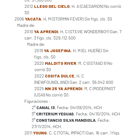
2012
LLEGO DEL CIELO
, H, A (CAESARION) No corrió
$0
2006
YACATA
, H, M (STORMIN FEVER) Sin figs. cls. $0
Madre de:
2010
YA APRENDI
, H, C (STEVIE WONDERBOY) Gan. 7
carr. 3 figs. cls. $29.112.500
Madre de:
2019
YA JOSEFINA
, H, M (EL HUEÑE) Sin
figs. cls. $0
2020
MALDITO RIVER
, M, C (GSTAAD II) No
corrió $0
2022
COSITA DULCE
, H, C
(NEWFOUNDLAND) Gan. 2 carr. $6.042.600
2025
NN 25 YA APRENDI
, M, C (MODERNIST
(USA)) No corrió $0
Figuraciones :
2°
CANAL 13
, Fecha: 04/09/2014, HCH
3°
CRITERIUM YEGUAS
, Fecha: 04/10/2014, HCH
3°
CONSTANCIO SILVA MANDIOLA
, Fecha:
27/11/2014, HCH
2011
YOUNG
, C, C (TOTAL IMPACT) Gan. 16 carr. 1 figs.