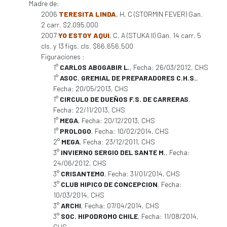
Madre de:
2006
TERESITA LINDA
, H, C (STORMIN FEVER) Gan.
2 carr. $2.095.000
2007
YO ESTOY AQUI
, C, A (STUKA II) Gan. 14 carr. 5
cls. y 13 figs. cls. $66.656.500
Figuraciones :
1°
CARLOS ABOGABIR L.
, Fecha: 26/03/2012, CHS
1°
ASOC. GREMIAL DE PREPARADORES C.H.S.
,
Fecha: 20/05/2013, CHS
1°
CIRCULO DE DUEÑOS F.S. DE CARRERAS
,
Fecha: 22/11/2013, CHS
1°
MEGA
, Fecha: 20/12/2013, CHS
1°
PROLOGO
, Fecha: 10/02/2014, CHS
2°
MEGA
, Fecha: 23/12/2011, CHS
3°
INVIERNO SERGIO DEL SANTE M.
, Fecha:
24/06/2012, CHS
3°
CRISANTEMO
, Fecha: 31/01/2014, CHS
3°
CLUB HIPICO DE CONCEPCION
, Fecha:
10/03/2014, CHS
3°
ARCHI
, Fecha: 07/04/2014, CHS
3°
SOC. HIPODROMO CHILE
, Fecha: 11/08/2014,
CHS