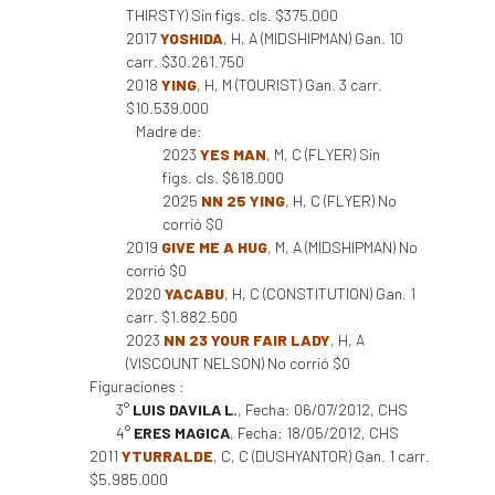
THIRSTY) Sin figs. cls. $375.000
2017
YOSHIDA
, H, A (MIDSHIPMAN) Gan. 10
carr. $30.261.750
2018
YING
, H, M (TOURIST) Gan. 3 carr.
$10.539.000
Madre de:
2023
YES MAN
, M, C (FLYER) Sin
figs. cls. $618.000
2025
NN 25 YING
, H, C (FLYER) No
corrió $0
2019
GIVE ME A HUG
, M, A (MIDSHIPMAN) No
corrió $0
2020
YACABU
, H, C (CONSTITUTION) Gan. 1
carr. $1.882.500
2023
NN 23 YOUR FAIR LADY
, H, A
(VISCOUNT NELSON) No corrió $0
Figuraciones :
3°
LUIS DAVILA L.
, Fecha: 06/07/2012, CHS
4°
ERES MAGICA
, Fecha: 18/05/2012, CHS
2011
YTURRALDE
, C, C (DUSHYANTOR) Gan. 1 carr.
$5.985.000