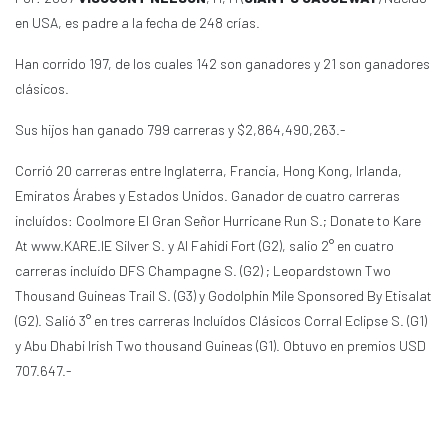
en USA, es padre a la fecha de 248 crías.
Han corrido 197, de los cuales 142 son ganadores y 21 son ganadores
clásicos.
Sus hijos han ganado 799 carreras y $2,864,490,263.-
Corrió 20 carreras entre Inglaterra, Francia, Hong Kong, Irlanda,
Emiratos Árabes y Estados Unidos. Ganador de cuatro carreras
incluídos: Coolmore El Gran Señor Hurricane Run S.; Donate to Kare
At www.KARE.IE Silver S. y Al Fahidi Fort (G2), salio 2° en cuatro
carreras incluído DFS Champagne S. (G2) ; Leopardstown Two
Thousand Guineas Trail S. (G3) y Godolphin Mile Sponsored By Etisalat
(G2). Salió 3° en tres carreras Incluídos Clásicos Corral Eclipse S. (G1)
y Abu Dhabi Irish Two thousand Guineas (G1). Obtuvo en premios USD
707.647.-