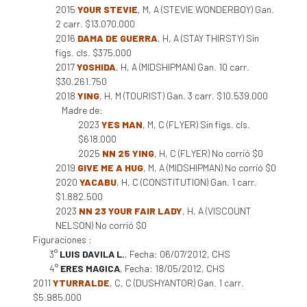
2015
YOUR STEVIE
, M, A (STEVIE WONDERBOY) Gan.
2 carr. $13.070.000
2016
DAMA DE GUERRA
, H, A (STAY THIRSTY) Sin
figs. cls. $375.000
2017
YOSHIDA
, H, A (MIDSHIPMAN) Gan. 10 carr.
$30.261.750
2018
YING
, H, M (TOURIST) Gan. 3 carr. $10.539.000
Madre de:
2023
YES MAN
, M, C (FLYER) Sin figs. cls.
$618.000
2025
NN 25 YING
, H, C (FLYER) No corrió $0
2019
GIVE ME A HUG
, M, A (MIDSHIPMAN) No corrió $0
2020
YACABU
, H, C (CONSTITUTION) Gan. 1 carr.
$1.882.500
2023
NN 23 YOUR FAIR LADY
, H, A (VISCOUNT
NELSON) No corrió $0
Figuraciones :
3°
LUIS DAVILA L.
, Fecha: 06/07/2012, CHS
4°
ERES MAGICA
, Fecha: 18/05/2012, CHS
2011
YTURRALDE
, C, C (DUSHYANTOR) Gan. 1 carr.
$5.985.000