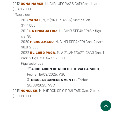
2012
DOÑA MARCE
, H, C (BLUEGRASS CAT) Gan. 1 carr.
$5.485.000
Madre de:
2017
YAMAL
, M, M (MR SPEAKER) Sin figs. cls.
$144.000
2019
LA EMBAJATRIZ
, H, C (MR SPEAKER) Sin figs.
cls. $0
2020
PICHO AMADO
, M, C (MR SPEAKER) Gan. 2 carr.
$8.012.500
2022
EL LOBO PAGA
, M, A (FLAMEAWAY (CAN)) Gan. 1
carr. 2 figs. cls. $4.952.800
Figuraciones :
2°
ASOCIACION DE RODEOS DE VALPARAISO
,
Fecha: 15/09/2025, VSC
3°
NICOLAS CANESSA MONTT
, Fecha:
20/08/2025, VSC
2013
MONCLER
, M, M (ROCK OF GIBRALTAR) Gan. 2 carr.
$8.898.000