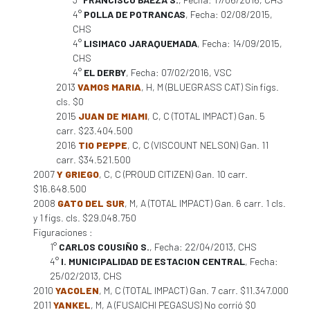
4°
POLLA DE POTRANCAS
, Fecha: 02/08/2015,
CHS
4°
LISIMACO JARAQUEMADA
, Fecha: 14/09/2015,
CHS
4°
EL DERBY
, Fecha: 07/02/2016, VSC
2013
VAMOS MARIA
, H, M (BLUEGRASS CAT) Sin figs.
cls. $0
2015
JUAN DE MIAMI
, C, C (TOTAL IMPACT) Gan. 5
carr. $23.404.500
2016
TIO PEPPE
, C, C (VISCOUNT NELSON) Gan. 11
carr. $34.521.500
2007
Y GRIEGO
, C, C (PROUD CITIZEN) Gan. 10 carr.
$16.648.500
2008
GATO DEL SUR
, M, A (TOTAL IMPACT) Gan. 6 carr. 1 cls.
y 1 figs. cls. $29.048.750
Figuraciones :
1°
CARLOS COUSIÑO S.
, Fecha: 22/04/2013, CHS
4°
I. MUNICIPALIDAD DE ESTACION CENTRAL
, Fecha:
25/02/2013, CHS
2010
YACOLEN
, M, C (TOTAL IMPACT) Gan. 7 carr. $11.347.000
2011
YANKEL
, M, A (FUSAICHI PEGASUS) No corrió $0