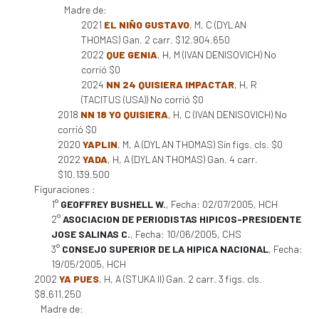
Madre de:
2021
EL NIÑO GUSTAVO
, M, C (DYLAN
THOMAS) Gan. 2 carr. $12.904.650
2022
QUE GENIA
, H, M (IVAN DENISOVICH) No
corrió $0
2024
NN 24 QUISIERA IMPACTAR
, H, R
(TACITUS (USA)) No corrió $0
2018
NN 18 YO QUISIERA
, H, C (IVAN DENISOVICH) No
corrió $0
2020
YAPLIN
, M, A (DYLAN THOMAS) Sin figs. cls. $0
2022
YADA
, H, A (DYLAN THOMAS) Gan. 4 carr.
$10.139.500
Figuraciones :
1°
GEOFFREY BUSHELL W.
, Fecha: 02/07/2005, HCH
2°
ASOCIACION DE PERIODISTAS HIPICOS-PRESIDENTE
JOSE SALINAS C.
, Fecha: 10/06/2005, CHS
3°
CONSEJO SUPERIOR DE LA HIPICA NACIONAL
, Fecha:
19/05/2005, HCH
2002
YA PUES
, H, A (STUKA II) Gan. 2 carr. 3 figs. cls.
$8.611.250
Madre de: