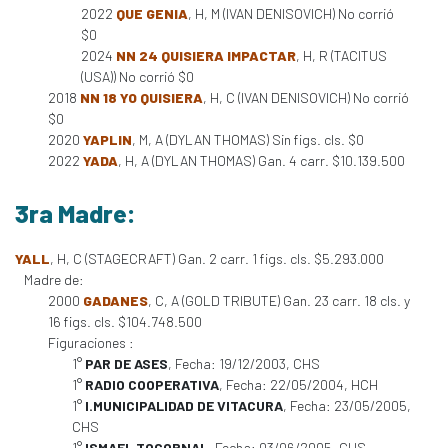
2022
QUE GENIA
, H, M (IVAN DENISOVICH) No corrió
$0
2024
NN 24 QUISIERA IMPACTAR
, H, R (TACITUS
(USA)) No corrió $0
2018
NN 18 YO QUISIERA
, H, C (IVAN DENISOVICH) No corrió
$0
2020
YAPLIN
, M, A (DYLAN THOMAS) Sin figs. cls. $0
2022
YADA
, H, A (DYLAN THOMAS) Gan. 4 carr. $10.139.500
3ra Madre:
YALL
, H, C (STAGECRAFT) Gan. 2 carr. 1 figs. cls. $5.293.000
Madre de:
2000
GADANES
, C, A (GOLD TRIBUTE) Gan. 23 carr. 18 cls. y
16 figs. cls. $104.748.500
Figuraciones :
1°
PAR DE ASES
, Fecha: 19/12/2003, CHS
1°
RADIO COOPERATIVA
, Fecha: 22/05/2004, HCH
1°
I.MUNICIPALIDAD DE VITACURA
, Fecha: 23/05/2005,
CHS
1°
ISMAEL TOCORNAL
, Fecha: 03/06/2005, CHS