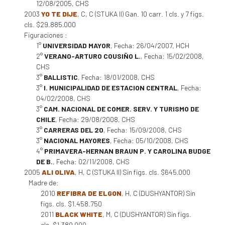
12/08/2005, CHS
2003
YO TE DIJE
, C, C (STUKA II) Gan. 10 carr. 1 cls. y 7 figs.
cls. $29.885.000
Figuraciones :
1°
UNIVERSIDAD MAYOR
, Fecha: 26/04/2007, HCH
2°
VERANO-ARTURO COUSIÑO L.
, Fecha: 15/02/2008,
CHS
3°
BALLISTIC
, Fecha: 18/01/2008, CHS
3°
I. MUNICIPALIDAD DE ESTACION CENTRAL
, Fecha:
04/02/2008, CHS
3°
CAM. NACIONAL DE COMER. SERV. Y TURISMO DE
CHILE
, Fecha: 29/08/2008, CHS
3°
CARRERAS DEL 20
, Fecha: 15/09/2008, CHS
3°
NACIONAL MAYORES
, Fecha: 05/10/2008, CHS
4°
PRIMAVERA-HERNAN BRAUN P. Y CAROLINA BUDGE
DE B.
, Fecha: 02/11/2008, CHS
2005
ALI OLIVA
, H, C (STUKA II) Sin figs. cls. $645.000
Madre de:
2010
REFIBRA DE ELGON
, H, C (DUSHYANTOR) Sin
figs. cls. $1.458.750
2011
BLACK WHITE
, M, C (DUSHYANTOR) Sin figs.
cls. $1.380.000