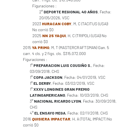
Figuraciones :
2°
DEPORTE REGIONAL 40 AÑOS
, Fecha:
20/05/2026, VSC
2023
HURACAN COBY
, M, C (TACITUS (USA))
No corrió $0
2025
NN 25 YAQUI
, H, C (TRIPOLI (USA)) No
corrió $0
2015
YA PRIMO
, M, T (MASTERCRAFTSMAN) Gan. 5
carr. 4 cls. y 2 figs. cls. $315.072.000
Figuraciones :
1°
PREPARACION LUIS COUSIÑO S.
, Fecha:
03/09/2018, CHS
1°
COPA JACKSON
, Fecha: 04/01/2019, VSC
1°
EL DERBY
, Fecha: 03/02/2019, VSC
1°
XXXV LONGINES GRAN PREMIO
LATINOAMERICANO
, Fecha: 10/03/2019, CHS
3°
NACIONAL RICARDO LYON
, Fecha: 30/09/2018,
CHS
4°
EL ENSAYO MEGA
, Fecha: 02/11/2018, CHS
2016
QUISIERA IMPACTAR
, H, A (TOTAL IMPACT) No
corrió $0