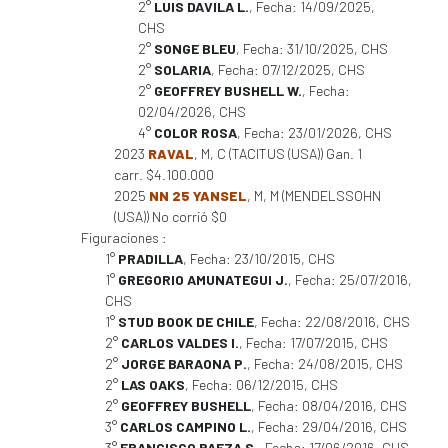
2°
LUIS DAVILA L.
, Fecha: 14/09/2025,
CHS
2°
SONGE BLEU
, Fecha: 31/10/2025, CHS
2°
SOLARIA
, Fecha: 07/12/2025, CHS
2°
GEOFFREY BUSHELL W.
, Fecha:
02/04/2026, CHS
4°
COLOR ROSA
, Fecha: 23/01/2026, CHS
2023
RAVAL
, M, C (TACITUS (USA)) Gan. 1
carr. $4.100.000
2025
NN 25 YANSEL
, M, M (MENDELSSOHN
(USA)) No corrió $0
Figuraciones :
1°
PRADILLA
, Fecha: 23/10/2015, CHS
1°
GREGORIO AMUNATEGUI J.
, Fecha: 25/07/2016,
CHS
1°
STUD BOOK DE CHILE
, Fecha: 22/08/2016, CHS
2°
CARLOS VALDES I.
, Fecha: 17/07/2015, CHS
2°
JORGE BARAONA P.
, Fecha: 24/08/2015, CHS
2°
LAS OAKS
, Fecha: 06/12/2015, CHS
2°
GEOFFREY BUSHELL
, Fecha: 08/04/2016, CHS
3°
CARLOS CAMPINO L.
, Fecha: 29/04/2016, CHS
3°
FRANCISCO BAEZA S.
, Fecha: 17/06/2016, CHS