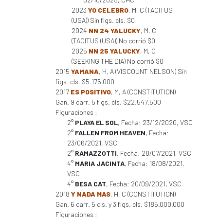
2023
YO CELEBRO
, M, C (TACITUS
(USA)) Sin figs. cls. $0
2024
NN 24 YALUCKY
, M, C
(TACITUS (USA)) No corrió $0
2025
NN 25 YALUCKY
, M, C
(SEEKING THE DIA) No corrió $0
2015
YAMANA
, H, A (VISCOUNT NELSON) Sin
figs. cls. $5.175.000
2017
ES POSITIVO
, M, A (CONSTITUTION)
Gan. 9 carr. 5 figs. cls. $22.547.500
Figuraciones :
2°
PLAYA EL SOL
, Fecha: 23/12/2020, VSC
2°
FALLEN FROM HEAVEN
, Fecha:
23/06/2021, VSC
2°
RAMAZZOTTI
, Fecha: 28/07/2021, VSC
4°
MARIA JACINTA
, Fecha: 18/08/2021,
VSC
4°
BESA CAT
, Fecha: 20/09/2021, VSC
2018
Y NADA MAS
, H, C (CONSTITUTION)
Gan. 6 carr. 5 cls. y 3 figs. cls. $185.000.000
Figuraciones :