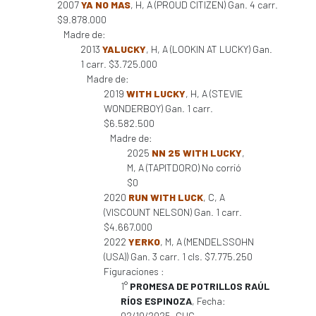
2007
YA NO MAS
, H, A (PROUD CITIZEN) Gan. 4 carr.
$9.878.000
Madre de:
2013
YALUCKY
, H, A (LOOKIN AT LUCKY) Gan.
1 carr. $3.725.000
Madre de:
2019
WITH LUCKY
, H, A (STEVIE
WONDERBOY) Gan. 1 carr.
$6.582.500
Madre de:
2025
NN 25 WITH LUCKY
,
M, A (TAPITDORO) No corrió
$0
2020
RUN WITH LUCK
, C, A
(VISCOUNT NELSON) Gan. 1 carr.
$4.667.000
2022
YERKO
, M, A (MENDELSSOHN
(USA)) Gan. 3 carr. 1 cls. $7.775.250
Figuraciones :
1°
PROMESA DE POTRILLOS RAÚL
RÍOS ESPINOZA
, Fecha:
02/10/2025, CHC