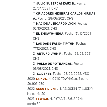
1°
JULIO SUBERCASEAUX B.
, Fecha:
23/04/2021, CHS
1°
CRIADORES HEMBRAS CARLOS HIRMAS
A.
, Fecha: 28/05/2021, CHS
1°
NACIONAL RICARDO LYON
, Fecha:
03/10/2021, CHS
1°
EL ENSAYO-MEGA
, Fecha: 31/10/2021,
CHS
1°
LAS OAKS FASIG-TIPTON
, Fecha:
17/12/2021, CHS
2°
ARTURO LYON P.
, Fecha: 25/06/2021,
CHS
2°
POLLA DE POTRANCAS
, Fecha:
06/08/2021, CHS
2°
EL DERBY
, Fecha: 06/02/2022, VSC
2020
YA FUE
, H, C (MO TOWN) Gan. 3 carr.
$6.903.250
2022
ASCOT LIGHT
, H, A (LOOKIN AT LUCKY)
No corrió $0
2023
YEWILD
, M, R (TACITUS (USA)) No
corrió $0