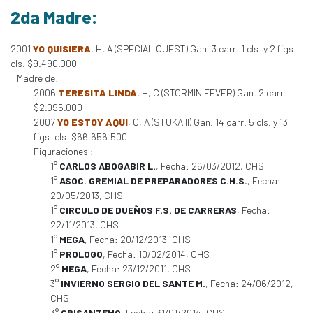
2da Madre:
2001
YO QUISIERA
, H, A (SPECIAL QUEST) Gan. 3 carr. 1 cls. y 2 figs.
cls. $9.490.000
Madre de:
2006
TERESITA LINDA
, H, C (STORMIN FEVER) Gan. 2 carr.
$2.095.000
2007
YO ESTOY AQUI
, C, A (STUKA II) Gan. 14 carr. 5 cls. y 13
figs. cls. $66.656.500
Figuraciones :
1°
CARLOS ABOGABIR L.
, Fecha: 26/03/2012, CHS
1°
ASOC. GREMIAL DE PREPARADORES C.H.S.
, Fecha:
20/05/2013, CHS
1°
CIRCULO DE DUEÑOS F.S. DE CARRERAS
, Fecha:
22/11/2013, CHS
1°
MEGA
, Fecha: 20/12/2013, CHS
1°
PROLOGO
, Fecha: 10/02/2014, CHS
2°
MEGA
, Fecha: 23/12/2011, CHS
3°
INVIERNO SERGIO DEL SANTE M.
, Fecha: 24/06/2012,
CHS
3°
CRISANTEMO
, Fecha: 31/01/2014, CHS