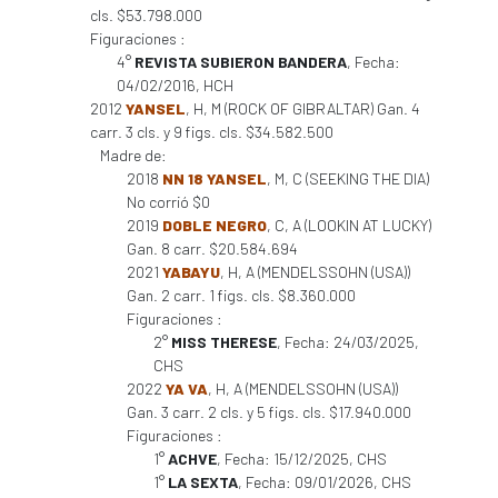
cls. $53.798.000
Figuraciones :
4°
REVISTA SUBIERON BANDERA
, Fecha:
04/02/2016, HCH
2012
YANSEL
, H, M (ROCK OF GIBRALTAR) Gan. 4
carr. 3 cls. y 9 figs. cls. $34.582.500
Madre de:
2018
NN 18 YANSEL
, M, C (SEEKING THE DIA)
No corrió $0
2019
DOBLE NEGRO
, C, A (LOOKIN AT LUCKY)
Gan. 8 carr. $20.584.694
2021
YABAYU
, H, A (MENDELSSOHN (USA))
Gan. 2 carr. 1 figs. cls. $8.360.000
Figuraciones :
2°
MISS THERESE
, Fecha: 24/03/2025,
CHS
2022
YA VA
, H, A (MENDELSSOHN (USA))
Gan. 3 carr. 2 cls. y 5 figs. cls. $17.940.000
Figuraciones :
1°
ACHVE
, Fecha: 15/12/2025, CHS
1°
LA SEXTA
, Fecha: 09/01/2026, CHS