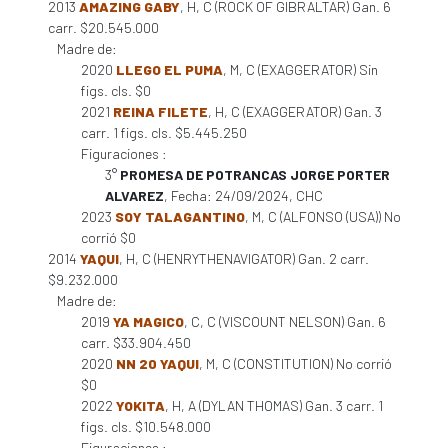
2013
AMAZING GABY
, H, C (ROCK OF GIBRALTAR) Gan. 6
carr. $20.545.000
Madre de:
2020
LLEGO EL PUMA
, M, C (EXAGGERATOR) Sin
figs. cls. $0
2021
REINA FILETE
, H, C (EXAGGERATOR) Gan. 3
carr. 1 figs. cls. $5.445.250
Figuraciones :
3°
PROMESA DE POTRANCAS JORGE PORTER
ALVAREZ
, Fecha: 24/09/2024, CHC
2023
SOY TALAGANTINO
, M, C (ALFONSO (USA)) No
corrió $0
2014
YAQUI
, H, C (HENRYTHENAVIGATOR) Gan. 2 carr.
$9.232.000
Madre de:
2019
YA MAGICO
, C, C (VISCOUNT NELSON) Gan. 6
carr. $33.904.450
2020
NN 20 YAQUI
, M, C (CONSTITUTION) No corrió
$0
2022
YOKITA
, H, A (DYLAN THOMAS) Gan. 3 carr. 1
figs. cls. $10.548.000
Figuraciones :