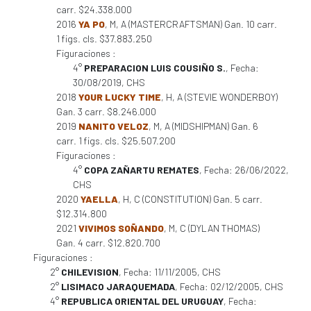
carr. $24.338.000
2016
YA PO
, M, A (MASTERCRAFTSMAN) Gan. 10 carr.
1 figs. cls. $37.883.250
Figuraciones :
4°
PREPARACION LUIS COUSIÑO S.
, Fecha:
30/08/2019, CHS
2018
YOUR LUCKY TIME
, H, A (STEVIE WONDERBOY)
Gan. 3 carr. $8.246.000
2019
NANITO VELOZ
, M, A (MIDSHIPMAN) Gan. 6
carr. 1 figs. cls. $25.507.200
Figuraciones :
4°
COPA ZAÑARTU REMATES
, Fecha: 26/06/2022,
CHS
2020
YAELLA
, H, C (CONSTITUTION) Gan. 5 carr.
$12.314.800
2021
VIVIMOS SOÑANDO
, M, C (DYLAN THOMAS)
Gan. 4 carr. $12.820.700
Figuraciones :
2°
CHILEVISION
, Fecha: 11/11/2005, CHS
2°
LISIMACO JARAQUEMADA
, Fecha: 02/12/2005, CHS
4°
REPUBLICA ORIENTAL DEL URUGUAY
, Fecha: