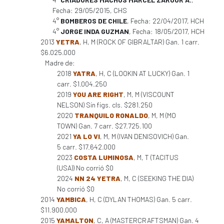
Fecha: 29/05/2015, CHS
4°
BOMBEROS DE CHILE
, Fecha: 22/04/2017, HCH
4°
JORGE INDA GUZMAN
, Fecha: 18/05/2017, HCH
2013
YETRA
, H, M (ROCK OF GIBRALTAR) Gan. 1 carr.
$6.025.000
Madre de:
2018
YATRA
, H, C (LOOKIN AT LUCKY) Gan. 1
carr. $1.004.250
2019
YOU ARE RIGHT
, M, M (VISCOUNT
NELSON) Sin figs. cls. $281.250
2020
TRANQUILO RONALDO
, M, M (MO
TOWN) Gan. 7 carr. $27.725.100
2021
YA LO VI
, M, M (IVAN DENISOVICH) Gan.
5 carr. $17.642.000
2023
COSTA LUMINOSA
, M, T (TACITUS
(USA)) No corrió $0
2024
NN 24 YETRA
, M, C (SEEKING THE DIA)
No corrió $0
2014
YAMBICA
, H, C (DYLAN THOMAS) Gan. 5 carr.
$11.900.000
2015
YAMALTON
, C, A (MASTERCRAFTSMAN) Gan. 4