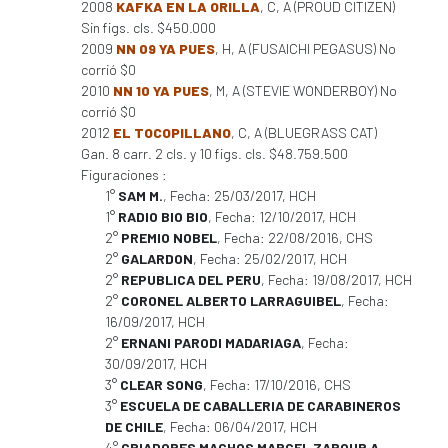
2008
KAFKA EN LA ORILLA
, C, A (PROUD CITIZEN)
Sin figs. cls. $450.000
2009
NN 09 YA PUES
, H, A (FUSAICHI PEGASUS) No
corrió $0
2010
NN 10 YA PUES
, M, A (STEVIE WONDERBOY) No
corrió $0
2012
EL TOCOPILLANO
, C, A (BLUEGRASS CAT)
Gan. 8 carr. 2 cls. y 10 figs. cls. $48.759.500
Figuraciones :
1°
SAM M.
, Fecha: 25/03/2017, HCH
1°
RADIO BIO BIO
, Fecha: 12/10/2017, HCH
2°
PREMIO NOBEL
, Fecha: 22/08/2016, CHS
2°
GALARDON
, Fecha: 25/02/2017, HCH
2°
REPUBLICA DEL PERU
, Fecha: 19/08/2017, HCH
2°
CORONEL ALBERTO LARRAGUIBEL
, Fecha:
16/09/2017, HCH
2°
ERNANI PARODI MADARIAGA
, Fecha:
30/09/2017, HCH
3°
CLEAR SONG
, Fecha: 17/10/2016, CHS
3°
ESCUELA DE CABALLERIA DE CARABINEROS
DE CHILE
, Fecha: 06/04/2017, HCH
4°
CRIADORES MACHOS MARCEL ZAROUR A.
,