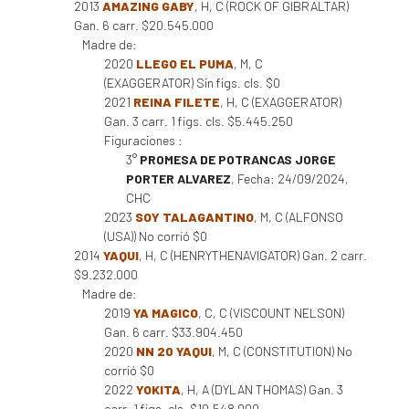
2013
AMAZING GABY
, H, C (ROCK OF GIBRALTAR)
Gan. 6 carr. $20.545.000
Madre de:
2020
LLEGO EL PUMA
, M, C
(EXAGGERATOR) Sin figs. cls. $0
2021
REINA FILETE
, H, C (EXAGGERATOR)
Gan. 3 carr. 1 figs. cls. $5.445.250
Figuraciones :
3°
PROMESA DE POTRANCAS JORGE
PORTER ALVAREZ
, Fecha: 24/09/2024,
CHC
2023
SOY TALAGANTINO
, M, C (ALFONSO
(USA)) No corrió $0
2014
YAQUI
, H, C (HENRYTHENAVIGATOR) Gan. 2 carr.
$9.232.000
Madre de:
2019
YA MAGICO
, C, C (VISCOUNT NELSON)
Gan. 6 carr. $33.904.450
2020
NN 20 YAQUI
, M, C (CONSTITUTION) No
corrió $0
2022
YOKITA
, H, A (DYLAN THOMAS) Gan. 3
carr. 1 figs. cls. $10.548.000