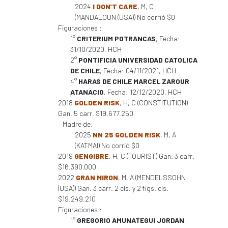
2024
I DON'T CARE
, M, C
(MANDALOUN (USA)) No corrió $0
Figuraciones :
1°
CRITERIUM POTRANCAS
, Fecha:
31/10/2020, HCH
2°
PONTIFICIA UNIVERSIDAD CATOLICA
DE CHILE
, Fecha: 04/11/2021, HCH
4°
HARAS DE CHILE MARCEL ZAROUR
ATANACIO
, Fecha: 12/12/2020, HCH
2018
GOLDEN RISK
, H, C (CONSTITUTION)
Gan. 5 carr. $19.677.250
Madre de:
2025
NN 25 GOLDEN RISK
, M, A
(KATMAI) No corrió $0
2019
GENGIBRE
, H, C (TOURIST) Gan. 3 carr.
$16.390.000
2022
GRAN MIRON
, M, A (MENDELSSOHN
(USA)) Gan. 3 carr. 2 cls. y 2 figs. cls.
$19.249.210
Figuraciones :
1°
GREGORIO AMUNATEGUI JORDAN
,