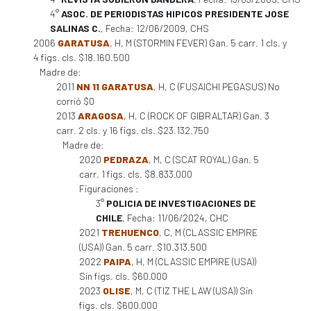
4°
ASOC. DE PERIODISTAS HIPICOS PRESIDENTE JOSE
SALINAS C.
, Fecha: 12/06/2009, CHS
2006
GARATUSA
, H, M (STORMIN FEVER) Gan. 5 carr. 1 cls. y
4 figs. cls. $18.160.500
Madre de:
2011
NN 11 GARATUSA
, H, C (FUSAICHI PEGASUS) No
corrió $0
2013
ARAGOSA
, H, C (ROCK OF GIBRALTAR) Gan. 3
carr. 2 cls. y 16 figs. cls. $23.132.750
Madre de:
2020
PEDRAZA
, M, C (SCAT ROYAL) Gan. 5
carr. 1 figs. cls. $8.833.000
Figuraciones :
3°
POLICIA DE INVESTIGACIONES DE
CHILE
, Fecha: 11/06/2024, CHC
2021
TREHUENCO
, C, M (CLASSIC EMPIRE
(USA)) Gan. 5 carr. $10.313.500
2022
PAIPA
, H, M (CLASSIC EMPIRE (USA))
Sin figs. cls. $60.000
2023
OLISE
, M, C (TIZ THE LAW (USA)) Sin
figs. cls. $600.000