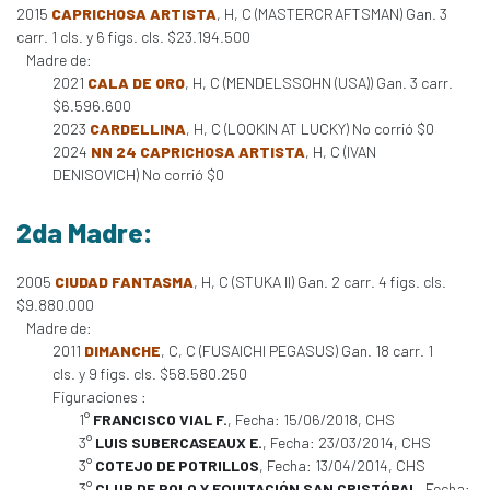
2015
CAPRICHOSA ARTISTA
, H, C (MASTERCRAFTSMAN) Gan. 3
carr. 1 cls. y 6 figs. cls. $23.194.500
Madre de:
2021
CALA DE ORO
, H, C (MENDELSSOHN (USA)) Gan. 3 carr.
$6.596.600
2023
CARDELLINA
, H, C (LOOKIN AT LUCKY) No corrió $0
2024
NN 24 CAPRICHOSA ARTISTA
, H, C (IVAN
DENISOVICH) No corrió $0
2da Madre:
2005
CIUDAD FANTASMA
, H, C (STUKA II) Gan. 2 carr. 4 figs. cls.
$9.880.000
Madre de:
2011
DIMANCHE
, C, C (FUSAICHI PEGASUS) Gan. 18 carr. 1
cls. y 9 figs. cls. $58.580.250
Figuraciones :
1°
FRANCISCO VIAL F.
, Fecha: 15/06/2018, CHS
3°
LUIS SUBERCASEAUX E.
, Fecha: 23/03/2014, CHS
3°
COTEJO DE POTRILLOS
, Fecha: 13/04/2014, CHS
3°
CLUB DE POLO Y EQUITACIÓN SAN CRISTÓBAL
, Fecha: