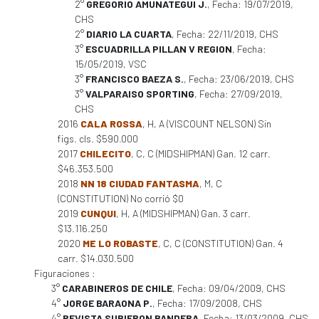
2°
GREGORIO AMUNATEGUI J.
, Fecha: 19/07/2019,
CHS
2°
DIARIO LA CUARTA
, Fecha: 22/11/2019, CHS
3°
ESCUADRILLA PILLAN V REGION
, Fecha:
15/05/2019, VSC
3°
FRANCISCO BAEZA S.
, Fecha: 23/06/2019, CHS
3°
VALPARAISO SPORTING
, Fecha: 27/09/2019,
CHS
2016
CALA ROSSA
, H, A (VISCOUNT NELSON) Sin
figs. cls. $590.000
2017
CHILECITO
, C, C (MIDSHIPMAN) Gan. 12 carr.
$46.353.500
2018
NN 18 CIUDAD FANTASMA
, M, C
(CONSTITUTION) No corrió $0
2019
CUNQUI
, H, A (MIDSHIPMAN) Gan. 3 carr.
$13.116.250
2020
ME LO ROBASTE
, C, C (CONSTITUTION) Gan. 4
carr. $14.030.500
Figuraciones :
3°
CARABINEROS DE CHILE
, Fecha: 09/04/2009, CHS
4°
JORGE BARAONA P.
, Fecha: 17/09/2008, CHS
4°
REVISTA SUBIERON BANDERA
, Fecha: 13/03/2009, CHS