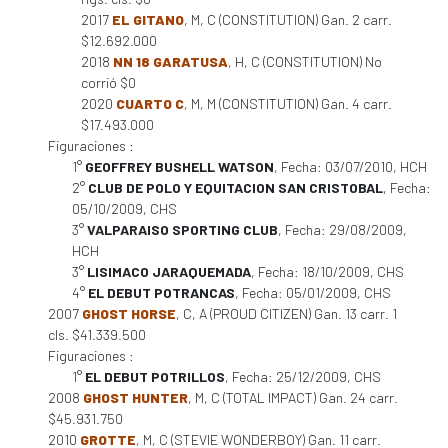
2017
EL GITANO
, M, C (CONSTITUTION) Gan. 2 carr.
$12.692.000
2018
NN 18 GARATUSA
, H, C (CONSTITUTION) No
corrió $0
2020
CUARTO C
, M, M (CONSTITUTION) Gan. 4 carr.
$17.493.000
Figuraciones :
1°
GEOFFREY BUSHELL WATSON
, Fecha: 03/07/2010, HCH
2°
CLUB DE POLO Y EQUITACION SAN CRISTOBAL
, Fecha:
05/10/2009, CHS
3°
VALPARAISO SPORTING CLUB
, Fecha: 29/08/2009,
HCH
3°
LISIMACO JARAQUEMADA
, Fecha: 18/10/2009, CHS
4°
EL DEBUT POTRANCAS
, Fecha: 05/01/2009, CHS
2007
GHOST HORSE
, C, A (PROUD CITIZEN) Gan. 13 carr. 1
cls. $41.339.500
Figuraciones :
1°
EL DEBUT POTRILLOS
, Fecha: 25/12/2009, CHS
2008
GHOST HUNTER
, M, C (TOTAL IMPACT) Gan. 24 carr.
$45.931.750
2010
GROTTE
, M, C (STEVIE WONDERBOY) Gan. 11 carr.