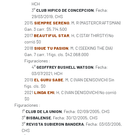
HCH
3°
CLUB HIPICO DE CONCEPCION
, Fecha:
29/03/2019, CHS
2015
SIEMPRE SERENO
, M, R (MASTERCRAFTSMAN)
Gan. 3 carr. $5.714.500
2017
BEAUTIFUL STAR
, H, C (STAY THIRSTY) No
corrió $0
2018
SIGUE TU PASION
, M, C (SEEKING THE DIA)
Gan. 7 carr. 1 figs. cls. $42.068.000
Figuraciones :
4°
GEOFFREY BUSHELL WATSON
, Fecha:
03/07/2021, HCH
2019
EL GURU SABE
, M, C (IVAN DENISOVICH) Sin
figs. cls. $0
2021
LINDA EMI
, H, C (IVAN DENISOVICH) No corrió
$0
Figuraciones :
1°
CLUB DE LA UNION
, Fecha: 02/09/2005, CHS
3°
BISBALENSE
, Fecha: 30/12/2005, CHS
3°
REVISTA SUBIERON BANDERA
, Fecha: 03/03/2006,
CHS