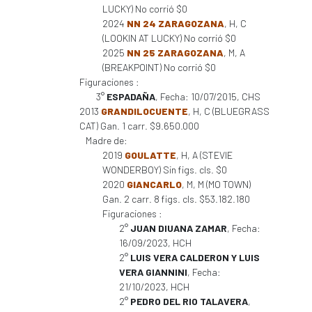
LUCKY) No corrió $0
2024
NN 24 ZARAGOZANA
, H, C
(LOOKIN AT LUCKY) No corrió $0
2025
NN 25 ZARAGOZANA
, M, A
(BREAKPOINT) No corrió $0
Figuraciones :
3°
ESPADAÑA
, Fecha: 10/07/2015, CHS
2013
GRANDILOCUENTE
, H, C (BLUEGRASS
CAT) Gan. 1 carr. $9.650.000
Madre de:
2019
GOULATTE
, H, A (STEVIE
WONDERBOY) Sin figs. cls. $0
2020
GIANCARLO
, M, M (MO TOWN)
Gan. 2 carr. 8 figs. cls. $53.182.180
Figuraciones :
2°
JUAN DIUANA ZAMAR
, Fecha:
16/09/2023, HCH
2°
LUIS VERA CALDERON Y LUIS
VERA GIANNINI
, Fecha:
21/10/2023, HCH
2°
PEDRO DEL RIO TALAVERA
,