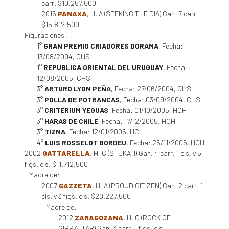
carr. $10.257.500
2015
PANAXA
, H, A (SEEKING THE DIA) Gan. 7 carr.
$15.812.500
Figuraciones :
1°
GRAN PREMIO CRIADORES DORAMA
, Fecha:
13/08/2004, CHS
1°
REPUBLICA ORIENTAL DEL URUGUAY
, Fecha:
12/08/2005, CHS
3°
ARTURO LYON PEÑA
, Fecha: 27/06/2004, CHS
3°
POLLA DE POTRANCAS
, Fecha: 03/09/2004, CHS
3°
CRITERIUM YEGUAS
, Fecha: 01/10/2005, HCH
3°
HARAS DE CHILE
, Fecha: 17/12/2005, HCH
3°
TIZNA
, Fecha: 12/01/2006, HCH
4°
LUIS ROSSELOT BORDEU
, Fecha: 26/11/2005, HCH
2002
GATTARELLA
, H, C (STUKA II) Gan. 4 carr. 1 cls. y 5
figs. cls. $11.712.500
Madre de:
2007
GAZZETA
, H, A (PROUD CITIZEN) Gan. 2 carr. 1
cls. y 3 figs. cls. $20.227.500
Madre de:
2012
ZARAGOZANA
, H, C (ROCK OF
GIBRALTAR) Gan. 3 carr. 1 figs. cls.