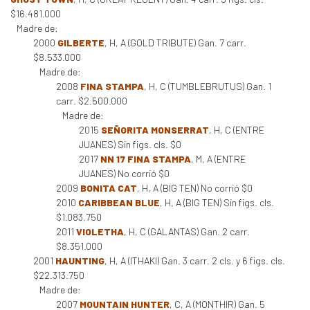
$16.481.000
Madre de:
2000
GILBERTE
, H, A (GOLD TRIBUTE) Gan. 7 carr.
$8.533.000
Madre de:
2008
FINA STAMPA
, H, C (TUMBLEBRUTUS) Gan. 1
carr. $2.500.000
Madre de:
2015
SEÑORITA MONSERRAT
, H, C (ENTRE
JUANES) Sin figs. cls. $0
2017
NN 17 FINA STAMPA
, M, A (ENTRE
JUANES) No corrió $0
2009
BONITA CAT
, H, A (BIG TEN) No corrió $0
2010
CARIBBEAN BLUE
, H, A (BIG TEN) Sin figs. cls.
$1.083.750
2011
VIOLETHA
, H, C (GALANTAS) Gan. 2 carr.
$8.351.000
2001
HAUNTING
, H, A (ITHAKI) Gan. 3 carr. 2 cls. y 6 figs. cls.
$22.313.750
Madre de:
2007
MOUNTAIN HUNTER
, C, A (MONTHIR) Gan. 5