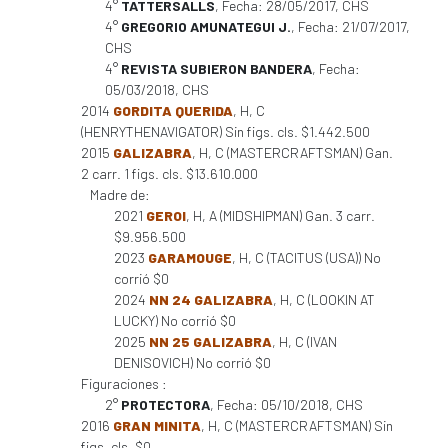
4°
TATTERSALLS
, Fecha: 28/05/2017, CHS
4°
GREGORIO AMUNATEGUI J.
, Fecha: 21/07/2017,
CHS
4°
REVISTA SUBIERON BANDERA
, Fecha:
05/03/2018, CHS
2014
GORDITA QUERIDA
, H, C
(HENRYTHENAVIGATOR) Sin figs. cls. $1.442.500
2015
GALIZABRA
, H, C (MASTERCRAFTSMAN) Gan.
2 carr. 1 figs. cls. $13.610.000
Madre de:
2021
GEROI
, H, A (MIDSHIPMAN) Gan. 3 carr.
$9.956.500
2023
GARAMOUGE
, H, C (TACITUS (USA)) No
corrió $0
2024
NN 24 GALIZABRA
, H, C (LOOKIN AT
LUCKY) No corrió $0
2025
NN 25 GALIZABRA
, H, C (IVAN
DENISOVICH) No corrió $0
Figuraciones :
2°
PROTECTORA
, Fecha: 05/10/2018, CHS
2016
GRAN MINITA
, H, C (MASTERCRAFTSMAN) Sin
figs. cls. $0