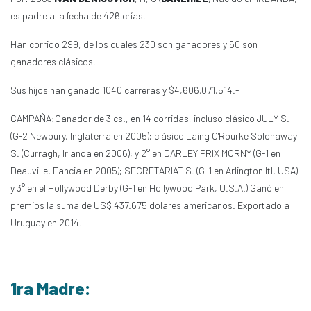
es padre a la fecha de 426 crías.
Han corrido 299, de los cuales 230 son ganadores y 50 son
ganadores clásicos.
Sus hijos han ganado 1040 carreras y $4,606,071,514.-
CAMPAÑA:Ganador de 3 cs., en 14 corridas, incluso clásico JULY S.
(G-2 Newbury, Inglaterra en 2005); clásico Laing O'Rourke Solonaway
S. (Curragh, Irlanda en 2006); y 2° en DARLEY PRIX MORNY (G-1 en
Deauville, Fancia en 2005); SECRETARIAT S. (G-1 en Arlington Itl, USA)
y 3° en el Hollywood Derby (G-1 en Hollywood Park, U.S.A.) Ganó en
premios la suma de US$ 437.675 dólares americanos. Exportado a
Uruguay en 2014.
1ra Madre: