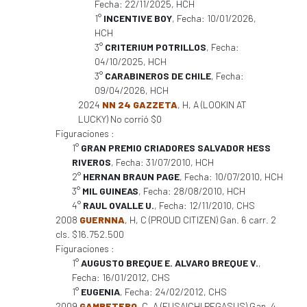
Fecha: 22/11/2025, HCH
1°
INCENTIVE BOY
, Fecha: 10/01/2026,
HCH
3°
CRITERIUM POTRILLOS
, Fecha:
04/10/2025, HCH
3°
CARABINEROS DE CHILE
, Fecha:
09/04/2026, HCH
2024
NN 24 GAZZETA
, H, A (LOOKIN AT
LUCKY) No corrió $0
Figuraciones :
1°
GRAN PREMIO CRIADORES SALVADOR HESS
RIVEROS
, Fecha: 31/07/2010, HCH
2°
HERNAN BRAUN PAGE
, Fecha: 10/07/2010, HCH
3°
MIL GUINEAS
, Fecha: 28/08/2010, HCH
4°
RAUL OVALLE U.
, Fecha: 12/11/2010, CHS
2008
GUERNNA
, H, C (PROUD CITIZEN) Gan. 6 carr. 2
cls. $16.752.500
Figuraciones :
1°
AUGUSTO BREQUE E. ALVARO BREQUE V.
,
Fecha: 16/01/2012, CHS
1°
EUGENIA
, Fecha: 24/02/2012, CHS
2009
GAMBETERO
, C, A (FUSAICHI PEGASUS) Gan. 4