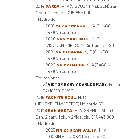
2014
GARDA
, H, A (VISCOUNT NELSON) Gan.
4 carr. 1 figs. cls. $15.855.000
Madre de:
2019
MOZA FRESCA
, H, A (CUNCO
(IRE)) No corrió $0
2020
SAN MARTIN DT
, M, C
(VISCOUNT NELSON) Sin figs. cls. $0
2021
NN 21 GARDA
, M, C (CUNCO
(IRE)) No corrió $0
2022
NN 22 GARDA
, M, A (CASSINI
(IRE)) No corrió $0
Figuraciones :
2°
VICTOR RABY Y CARLOS RABY
, Fecha:
04/10/2017, VSC
2015
FACHITA AZUL
, H, C
(HENRYTHENAVIGATOR) No corrió $0
2017
GRAN GAETA
, H, A (GRAND DADDY)
Gan. 2 carr. 1 cls. y 2 figs. cls. $17.443.000
Madre de:
2023
NN 23 GRAN GAETA
, H, A
(LOOKIN AT LUCKY) No corrió $0