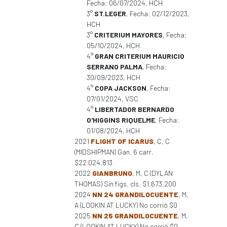
Fecha: 06/07/2024, HCH
3°
ST.LEGER
, Fecha: 02/12/2023,
HCH
3°
CRITERIUM MAYORES
, Fecha:
05/10/2024, HCH
4°
GRAN CRITERIUM MAURICIO
SERRANO PALMA
, Fecha:
30/09/2023, HCH
4°
COPA JACKSON
, Fecha:
07/01/2024, VSC
4°
LIBERTADOR BERNARDO
O'HIGGINS RIQUELME
, Fecha:
01/08/2024, HCH
2021
FLIGHT OF ICARUS
, C, C
(MIDSHIPMAN) Gan. 6 carr.
$22.024.813
2022
GIANBRUNO
, M, C (DYLAN
THOMAS) Sin figs. cls. $1.673.200
2024
NN 24 GRANDILOCUENTE
, M,
A (LOOKIN AT LUCKY) No corrió $0
2025
NN 25 GRANDILOCUENTE
, M,
C (LOOKIN AT LUCKY) No corrió $0