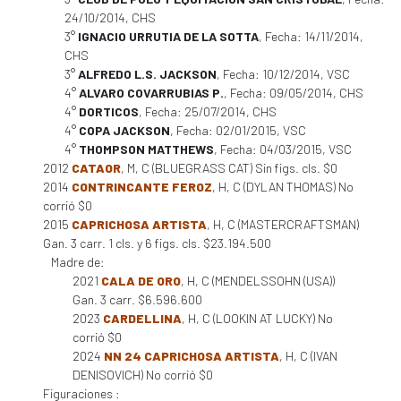
24/10/2014, CHS
3°
IGNACIO URRUTIA DE LA SOTTA
, Fecha: 14/11/2014,
CHS
3°
ALFREDO L.S. JACKSON
, Fecha: 10/12/2014, VSC
4°
ALVARO COVARRUBIAS P.
, Fecha: 09/05/2014, CHS
4°
DORTICOS
, Fecha: 25/07/2014, CHS
4°
COPA JACKSON
, Fecha: 02/01/2015, VSC
4°
THOMPSON MATTHEWS
, Fecha: 04/03/2015, VSC
2012
CATAOR
, M, C (BLUEGRASS CAT) Sin figs. cls. $0
2014
CONTRINCANTE FEROZ
, H, C (DYLAN THOMAS) No
corrió $0
2015
CAPRICHOSA ARTISTA
, H, C (MASTERCRAFTSMAN)
Gan. 3 carr. 1 cls. y 6 figs. cls. $23.194.500
Madre de:
2021
CALA DE ORO
, H, C (MENDELSSOHN (USA))
Gan. 3 carr. $6.596.600
2023
CARDELLINA
, H, C (LOOKIN AT LUCKY) No
corrió $0
2024
NN 24 CAPRICHOSA ARTISTA
, H, C (IVAN
DENISOVICH) No corrió $0
Figuraciones :