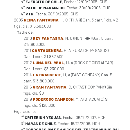
4°
EJERCITO DE CHILE
, Fecha: 12/09/2005, CHS
4°
PATIO DE NARANJOS
, Fecha: 30/09/2005, CHS
4°
VTR
, Fecha: 30/10/2005, CHS
2003
REINA FANTASMA
, H, C (ITHAKI) Gan. 3 carr. 1 cls. y 2
figs. cls. $15.383.000
Madre de:
2010
REY FANTASMA
, M, C (MONTHIR) Gan. 8 carr.
$18.900.000
2011
CARTAGENERA
, H, A (FUSAICHI PEGASUS)
Gan. 1 carr. $1.867.500
2012
LUNA DEL REAL
, H, A (ROCK OF GIBRALTAR)
Gan. 1 carr. $3.230.000
2014
LA BRASSERIE
, H, A (FAST COMPANY) Gan. 5
carr. $13.860.000
2015
GRAN FANTASMA
, C, C (FAST COMPANY) Sin
figs. cls. $0
2019
PODEROSO CAMPEON
, M, A (STACCATO) Sin
figs. cls. $120.000
Figuraciones :
1°
CRITERIUM YEGUAS
, Fecha: 06/10/2007, HCH
3°
HARAS DE CHILE
, Fecha: 16/12/2006, HCH
4°
CORPORACION DE AMIGOS DEL TEATRO MUNICIPAL
,