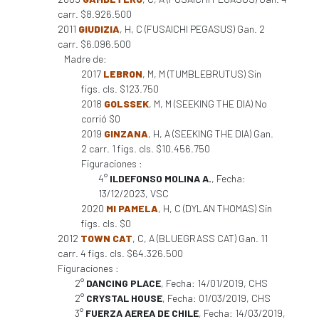
carr. $8.926.500
2011
GIUDIZIA
, H, C (FUSAICHI PEGASUS) Gan. 2
carr. $6.096.500
Madre de:
2017
LEBRON
, M, M (TUMBLEBRUTUS) Sin
figs. cls. $123.750
2018
GOLSSEK
, M, M (SEEKING THE DIA) No
corrió $0
2019
GINZANA
, H, A (SEEKING THE DIA) Gan.
2 carr. 1 figs. cls. $10.456.750
Figuraciones :
4°
ILDEFONSO MOLINA A.
, Fecha:
13/12/2023, VSC
2020
MI PAMELA
, H, C (DYLAN THOMAS) Sin
figs. cls. $0
2012
TOWN CAT
, C, A (BLUEGRASS CAT) Gan. 11
carr. 4 figs. cls. $64.326.500
Figuraciones :
2°
DANCING PLACE
, Fecha: 14/01/2019, CHS
2°
CRYSTAL HOUSE
, Fecha: 01/03/2019, CHS
3°
FUERZA AEREA DE CHILE
, Fecha: 14/03/2019,