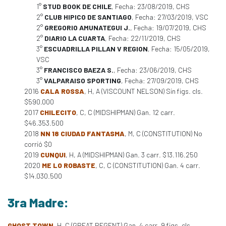
1°
STUD BOOK DE CHILE
, Fecha: 23/08/2019, CHS
2°
CLUB HIPICO DE SANTIAGO
, Fecha: 27/03/2019, VSC
2°
GREGORIO AMUNATEGUI J.
, Fecha: 19/07/2019, CHS
2°
DIARIO LA CUARTA
, Fecha: 22/11/2019, CHS
3°
ESCUADRILLA PILLAN V REGION
, Fecha: 15/05/2019,
VSC
3°
FRANCISCO BAEZA S.
, Fecha: 23/06/2019, CHS
3°
VALPARAISO SPORTING
, Fecha: 27/09/2019, CHS
2016
CALA ROSSA
, H, A (VISCOUNT NELSON) Sin figs. cls.
$590.000
2017
CHILECITO
, C, C (MIDSHIPMAN) Gan. 12 carr.
$46.353.500
2018
NN 18 CIUDAD FANTASMA
, M, C (CONSTITUTION) No
corrió $0
2019
CUNQUI
, H, A (MIDSHIPMAN) Gan. 3 carr. $13.116.250
2020
ME LO ROBASTE
, C, C (CONSTITUTION) Gan. 4 carr.
$14.030.500
3ra Madre:
GHOST TOWN
, H, C (GREAT REGENT) Gan. 4 carr. 9 figs. cls.