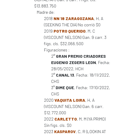
$13.883.750
Madre de:
2018
NN 18 ZARAGOZANA
, H, A
(SEEKING THE DIA) No corrió $0
2019
POTRO QUERIDO
, M, C
(VISCOUNT NELSON) Gan. 9 carr. 3
figs. cls. $32.066.500
Figuraciones :
2°
GRAN PREMIO CRIADORES
EUGENIO ZEGERS LEON
, Fecha:
28/05/2022, HCH
2°
CANAL 13
, Fecha: 18/11/2022,
CHS
3°
DIME QUE
, Fecha: 17/10/2022,
CHS
2020
VAQUITA LOIRA
, H, A
(VISCOUNT NELSON) Gan. 6 carr.
$12.772.000
2022
CARLETTO
, M, M (YA PRIMO)
Sin figs. cls. $0
2023
KASPAROV
, C, R (LOOKIN AT