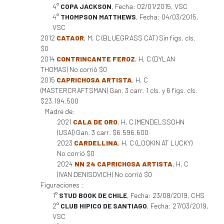
4°
COPA JACKSON
, Fecha: 02/01/2015, VSC
4°
THOMPSON MATTHEWS
, Fecha: 04/03/2015,
VSC
2012
CATAOR
, M, C (BLUEGRASS CAT) Sin figs. cls.
$0
2014
CONTRINCANTE FEROZ
, H, C (DYLAN
THOMAS) No corrió $0
2015
CAPRICHOSA ARTISTA
, H, C
(MASTERCRAFTSMAN) Gan. 3 carr. 1 cls. y 6 figs. cls.
$23.194.500
Madre de:
2021
CALA DE ORO
, H, C (MENDELSSOHN
(USA)) Gan. 3 carr. $6.596.600
2023
CARDELLINA
, H, C (LOOKIN AT LUCKY)
No corrió $0
2024
NN 24 CAPRICHOSA ARTISTA
, H, C
(IVAN DENISOVICH) No corrió $0
Figuraciones :
1°
STUD BOOK DE CHILE
, Fecha: 23/08/2019, CHS
2°
CLUB HIPICO DE SANTIAGO
, Fecha: 27/03/2019,
VSC