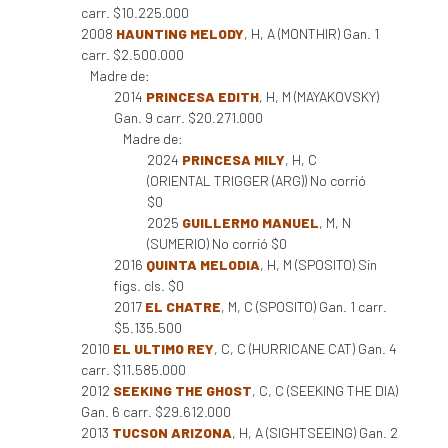
carr. $10.225.000
2008
HAUNTING MELODY
, H, A (MONTHIR) Gan. 1
carr. $2.500.000
Madre de:
2014
PRINCESA EDITH
, H, M (MAYAKOVSKY)
Gan. 9 carr. $20.271.000
Madre de:
2024
PRINCESA MILY
, H, C
(ORIENTAL TRIGGER (ARG)) No corrió
$0
2025
GUILLERMO MANUEL
, M, N
(SUMERIO) No corrió $0
2016
QUINTA MELODIA
, H, M (SPOSITO) Sin
figs. cls. $0
2017
EL CHATRE
, M, C (SPOSITO) Gan. 1 carr.
$5.135.500
2010
EL ULTIMO REY
, C, C (HURRICANE CAT) Gan. 4
carr. $11.585.000
2012
SEEKING THE GHOST
, C, C (SEEKING THE DIA)
Gan. 6 carr. $29.612.000
2013
TUCSON ARIZONA
, H, A (SIGHTSEEING) Gan. 2