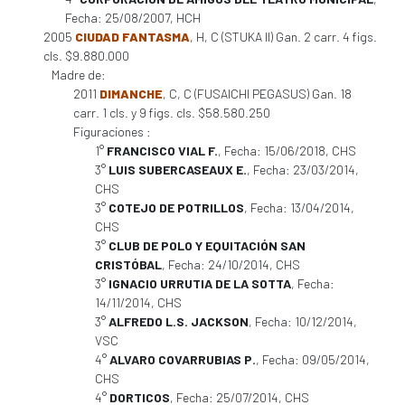
Fecha: 25/08/2007, HCH
2005
CIUDAD FANTASMA
, H, C (STUKA II) Gan. 2 carr. 4 figs.
cls. $9.880.000
Madre de:
2011
DIMANCHE
, C, C (FUSAICHI PEGASUS) Gan. 18
carr. 1 cls. y 9 figs. cls. $58.580.250
Figuraciones :
1°
FRANCISCO VIAL F.
, Fecha: 15/06/2018, CHS
3°
LUIS SUBERCASEAUX E.
, Fecha: 23/03/2014,
CHS
3°
COTEJO DE POTRILLOS
, Fecha: 13/04/2014,
CHS
3°
CLUB DE POLO Y EQUITACIÓN SAN
CRISTÓBAL
, Fecha: 24/10/2014, CHS
3°
IGNACIO URRUTIA DE LA SOTTA
, Fecha:
14/11/2014, CHS
3°
ALFREDO L.S. JACKSON
, Fecha: 10/12/2014,
VSC
4°
ALVARO COVARRUBIAS P.
, Fecha: 09/05/2014,
CHS
4°
DORTICOS
, Fecha: 25/07/2014, CHS