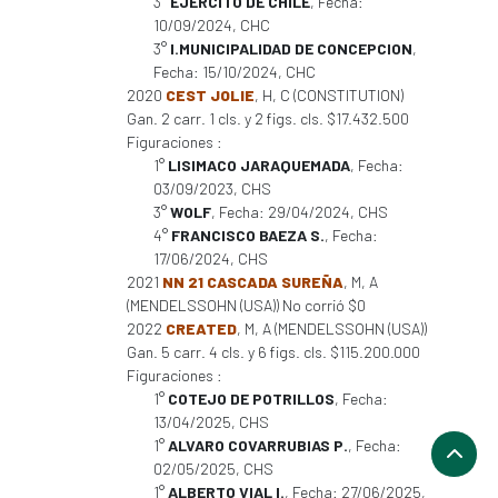
3°
EJERCITO DE CHILE
, Fecha:
10/09/2024, CHC
3°
I.MUNICIPALIDAD DE CONCEPCION
,
Fecha: 15/10/2024, CHC
2020
CEST JOLIE
, H, C (CONSTITUTION)
Gan. 2 carr. 1 cls. y 2 figs. cls. $17.432.500
Figuraciones :
1°
LISIMACO JARAQUEMADA
, Fecha:
03/09/2023, CHS
3°
WOLF
, Fecha: 29/04/2024, CHS
4°
FRANCISCO BAEZA S.
, Fecha:
17/06/2024, CHS
2021
NN 21 CASCADA SUREÑA
, M, A
(MENDELSSOHN (USA)) No corrió $0
2022
CREATED
, M, A (MENDELSSOHN (USA))
Gan. 5 carr. 4 cls. y 6 figs. cls. $115.200.000
Figuraciones :
1°
COTEJO DE POTRILLOS
, Fecha:
13/04/2025, CHS
1°
ALVARO COVARRUBIAS P.
, Fecha:
02/05/2025, CHS
1°
ALBERTO VIAL I.
, Fecha: 27/06/2025,