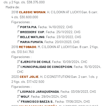
cls. y 2 figs. cls. $38.375.000
Madre de:
2018
CLASSIC WOMAN
, H, C (LOOKIN AT LUCKY) Gan. 6 carr.
4 cls. $30.600.000
Figuraciones :
1°
PORTA PIA
, Fecha: 14/10/2022, CHS
1°
BREEDERS´ CUP
, Fecha: 25/11/2022, CHS
1°
BELLE WATLING
, Fecha: 23/12/2022, CHS
1°
MARIA FUMATA
, Fecha: 20/01/2023, CHS
2019
RETOBADO
, M, C (LOOKIN AT LUCKY) Gan. 8 carr. 2 figs.
cls. $13.541.750
Figuraciones :
3°
EJERCITO DE CHILE
, Fecha: 10/09/2024, CHC
3°
I.MUNICIPALIDAD DE CONCEPCION
, Fecha: 15/10/2024,
CHC
2020
CEST JOLIE
, H, C (CONSTITUTION) Gan. 2 carr. 1 cls. y
2 figs. cls. $17.432.500
Figuraciones :
1°
LISIMACO JARAQUEMADA
, Fecha: 03/09/2023, CHS
3°
WOLF
, Fecha: 29/04/2024, CHS
4°
FRANCISCO BAEZA S.
, Fecha: 17/06/2024, CHS