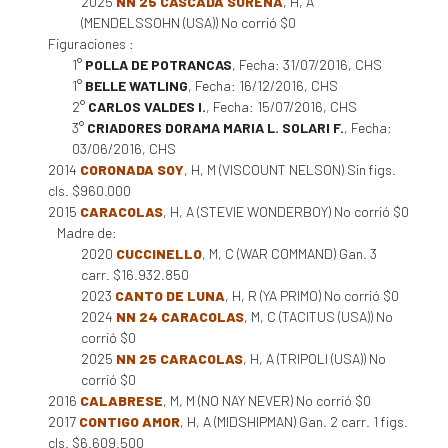
2025
NN 25 CASCADA SUREÑA
, H, A
(MENDELSSOHN (USA)) No corrió $0
Figuraciones :
1°
POLLA DE POTRANCAS
, Fecha: 31/07/2016, CHS
1°
BELLE WATLING
, Fecha: 16/12/2016, CHS
2°
CARLOS VALDES I.
, Fecha: 15/07/2016, CHS
3°
CRIADORES DORAMA MARIA L. SOLARI F.
, Fecha:
03/06/2016, CHS
2014
CORONADA SOY
, H, M (VISCOUNT NELSON) Sin figs.
cls. $960.000
2015
CARACOLAS
, H, A (STEVIE WONDERBOY) No corrió $0
Madre de:
2020
CUCCINELLO
, M, C (WAR COMMAND) Gan. 3
carr. $16.932.850
2023
CANTO DE LUNA
, H, R (YA PRIMO) No corrió $0
2024
NN 24 CARACOLAS
, M, C (TACITUS (USA)) No
corrió $0
2025
NN 25 CARACOLAS
, H, A (TRIPOLI (USA)) No
corrió $0
2016
CALABRESE
, M, M (NO NAY NEVER) No corrió $0
2017
CONTIGO AMOR
, H, A (MIDSHIPMAN) Gan. 2 carr. 1 figs.
cls. $6.609.500