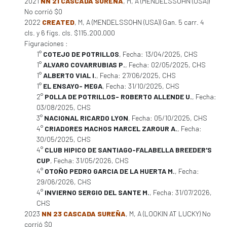
2021
NN 21 CASCADA SUREÑA
, M, A (MENDELSSOHN (USA))
No corrió $0
2022
CREATED
, M, A (MENDELSSOHN (USA)) Gan. 5 carr. 4
cls. y 6 figs. cls. $115.200.000
Figuraciones :
1°
COTEJO DE POTRILLOS
, Fecha: 13/04/2025, CHS
1°
ALVARO COVARRUBIAS P.
, Fecha: 02/05/2025, CHS
1°
ALBERTO VIAL I.
, Fecha: 27/06/2025, CHS
1°
EL ENSAYO- MEGA
, Fecha: 31/10/2025, CHS
2°
POLLA DE POTRILLOS- ROBERTO ALLENDE U.
, Fecha:
03/08/2025, CHS
3°
NACIONAL RICARDO LYON
, Fecha: 05/10/2025, CHS
4°
CRIADORES MACHOS MARCEL ZAROUR A.
, Fecha:
30/05/2025, CHS
4°
CLUB HIPICO DE SANTIAGO-FALABELLA BREEDER'S
CUP
, Fecha: 31/05/2026, CHS
4°
OTOÑO PEDRO GARCIA DE LA HUERTA M.
, Fecha:
29/06/2026, CHS
4°
INVIERNO SERGIO DEL SANTE M.
, Fecha: 31/07/2026,
CHS
2023
NN 23 CASCADA SUREÑA
, M, A (LOOKIN AT LUCKY) No
corrió $0