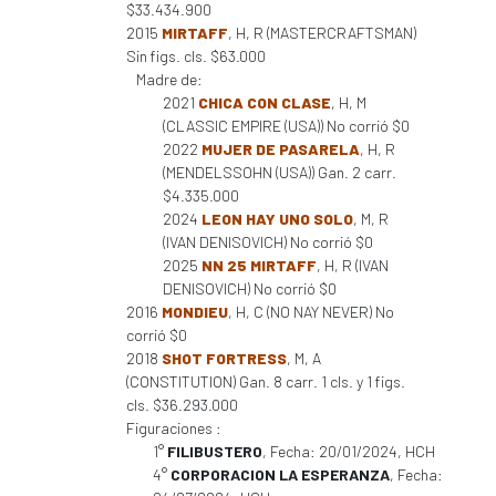
$33.434.900
2015
MIRTAFF
, H, R (MASTERCRAFTSMAN)
Sin figs. cls. $63.000
Madre de:
2021
CHICA CON CLASE
, H, M
(CLASSIC EMPIRE (USA)) No corrió $0
2022
MUJER DE PASARELA
, H, R
(MENDELSSOHN (USA)) Gan. 2 carr.
$4.335.000
2024
LEON HAY UNO SOLO
, M, R
(IVAN DENISOVICH) No corrió $0
2025
NN 25 MIRTAFF
, H, R (IVAN
DENISOVICH) No corrió $0
2016
MONDIEU
, H, C (NO NAY NEVER) No
corrió $0
2018
SHOT FORTRESS
, M, A
(CONSTITUTION) Gan. 8 carr. 1 cls. y 1 figs.
cls. $36.293.000
Figuraciones :
1°
FILIBUSTERO
, Fecha: 20/01/2024, HCH
4°
CORPORACION LA ESPERANZA
, Fecha: