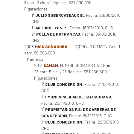
3 carr. 2 cls. y 1 figs. cls. $27.900.000
Figuraciones :
1°
JULIO SUBERCASEAUX B.
, Fecha: 28/05/2010,
CHS
1°
ARTURO LYON P.
, Fecha: 18/06/2010, CHS
2°
POLLA DE POTRANCAS
, Fecha: 03/09/2010,
CHS
2008
MISS SOÑADORA
, H, C (PROUD CITIZEN) Gan. 1
carr. $6.995.000
Madre de:
2013
SAMAN
, M, M (BLUEGRASS CAT) Gan.
23 carr. 5 cls. y 23 figs. cls. $51.256.500
Figuraciones :
1°
CLUB CONCEPCIÓN
, Fecha: 21/08/2018,
CHC
1°
I.MUNICIPALIDAD DE TALCAHUANO
,
Fecha: 20/11/2018, CHC
1°
PROPIETARIOS F.S. DE CARRERAS DE
CONCEPCION
, Fecha: 18/12/2018, CHC
1°
CLUB CONCEPCIÓN
, Fecha: 22/08/2019,
CHC