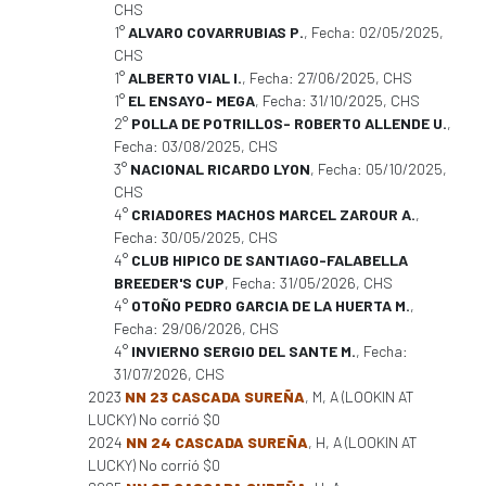
CHS
1°
ALVARO COVARRUBIAS P.
, Fecha: 02/05/2025,
CHS
1°
ALBERTO VIAL I.
, Fecha: 27/06/2025, CHS
1°
EL ENSAYO- MEGA
, Fecha: 31/10/2025, CHS
2°
POLLA DE POTRILLOS- ROBERTO ALLENDE U.
,
Fecha: 03/08/2025, CHS
3°
NACIONAL RICARDO LYON
, Fecha: 05/10/2025,
CHS
4°
CRIADORES MACHOS MARCEL ZAROUR A.
,
Fecha: 30/05/2025, CHS
4°
CLUB HIPICO DE SANTIAGO-FALABELLA
BREEDER'S CUP
, Fecha: 31/05/2026, CHS
4°
OTOÑO PEDRO GARCIA DE LA HUERTA M.
,
Fecha: 29/06/2026, CHS
4°
INVIERNO SERGIO DEL SANTE M.
, Fecha:
31/07/2026, CHS
2023
NN 23 CASCADA SUREÑA
, M, A (LOOKIN AT
LUCKY) No corrió $0
2024
NN 24 CASCADA SUREÑA
, H, A (LOOKIN AT
LUCKY) No corrió $0