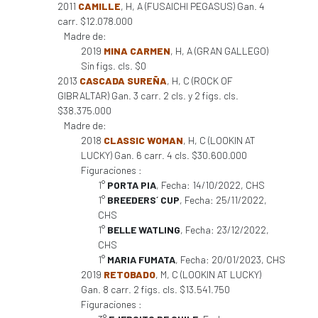
2011
CAMILLE
, H, A (FUSAICHI PEGASUS) Gan. 4
carr. $12.078.000
Madre de:
2019
MINA CARMEN
, H, A (GRAN GALLEGO)
Sin figs. cls. $0
2013
CASCADA SUREÑA
, H, C (ROCK OF
GIBRALTAR) Gan. 3 carr. 2 cls. y 2 figs. cls.
$38.375.000
Madre de:
2018
CLASSIC WOMAN
, H, C (LOOKIN AT
LUCKY) Gan. 6 carr. 4 cls. $30.600.000
Figuraciones :
1°
PORTA PIA
, Fecha: 14/10/2022, CHS
1°
BREEDERS´ CUP
, Fecha: 25/11/2022,
CHS
1°
BELLE WATLING
, Fecha: 23/12/2022,
CHS
1°
MARIA FUMATA
, Fecha: 20/01/2023, CHS
2019
RETOBADO
, M, C (LOOKIN AT LUCKY)
Gan. 8 carr. 2 figs. cls. $13.541.750
Figuraciones :