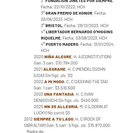
3°
FUNDACION JINETES POR SIEMPRE
,
Fecha: 22/10/2022, HCH
3°
GRAN PREMIO DE HONOR
, Fecha:
03/06/2023, HCH
3°
BRISTOL
, Fecha: 28/12/2023, HCH
4°
LIBERTADOR BERNARDO O'HIGGINS
RIQUELME
, Fecha: 03/08/2023, HCH
4°
PUERTO MADERO
, Fecha: 13/01/2024,
HCH
2020
NIÑA ALEGRE
, H, A (CONSTITUTION)
Gan. 3 carr. $10.794.000
2021
ALEGRAME
, H, C (MENDELSSOHN
(USA)) Sin figs. cls. $0
2022
A MI MODO
, C, C (SEEKING THE DIA)
Gan. 1 carr. $3.510.600
2023
UNA FANTASIA
, H, C (IVAN
DENISOVICH) Sin figs. cls. $450.000
2025
NN 25 ALLEGRIA
, M, C (LOOKIN AT
LUCKY) No corrió $0
2012
SIEMPRE A TU LADO
, H, C (ROCK OF
GIBRALTAR) Gan. 5 carr. 5 figs. cls. $15.872.000
Madre de: