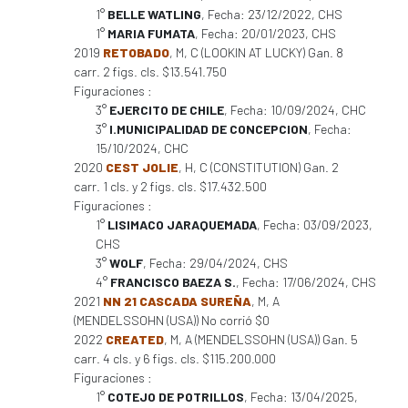
1°
BELLE WATLING
, Fecha: 23/12/2022, CHS
1°
MARIA FUMATA
, Fecha: 20/01/2023, CHS
2019
RETOBADO
, M, C (LOOKIN AT LUCKY) Gan. 8
carr. 2 figs. cls. $13.541.750
Figuraciones :
3°
EJERCITO DE CHILE
, Fecha: 10/09/2024, CHC
3°
I.MUNICIPALIDAD DE CONCEPCION
, Fecha:
15/10/2024, CHC
2020
CEST JOLIE
, H, C (CONSTITUTION) Gan. 2
carr. 1 cls. y 2 figs. cls. $17.432.500
Figuraciones :
1°
LISIMACO JARAQUEMADA
, Fecha: 03/09/2023,
CHS
3°
WOLF
, Fecha: 29/04/2024, CHS
4°
FRANCISCO BAEZA S.
, Fecha: 17/06/2024, CHS
2021
NN 21 CASCADA SUREÑA
, M, A
(MENDELSSOHN (USA)) No corrió $0
2022
CREATED
, M, A (MENDELSSOHN (USA)) Gan. 5
carr. 4 cls. y 6 figs. cls. $115.200.000
Figuraciones :
1°
COTEJO DE POTRILLOS
, Fecha: 13/04/2025,