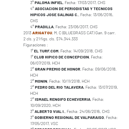
3°
PALOMA INFIEL
, Fecha: 17/03/2017, CHS
4°
ASOCIACION DE PERIODISTAS Y TECNICOS
HIPICOS JOSE SALINAS C.
, Fecha: 13/06/2016,
CHS
4°
PRADILLA
, Fecha: 23/06/2017, CHS
2013
ARIGATOU
, M, C (BLUEGRASS CAT) Gan. 9 carr.
2 cls. y 21 figs. cls. $74.344.333
Figuraciones :
1°
EL TURF.COM
, Fecha: 14/09/2018, CHS
1°
CLUB HIPICO DE CONCEPCION
, Fecha:
06/07/2019, HCH
2°
GRAN PREMIO DE HONOR
, Fecha: 09/06/2018,
HCH
2°
MONIN
, Fecha: 10/11/2018, HCH
2°
PEDRO DEL RIO TALAVERA
, Fecha: 13/07/2019,
HCH
2°
ISMAEL RENGIFO ECHEVERRIA
, Fecha:
10/09/2020, HCH
3°
ALBERTO VIAL I.
, Fecha: 24/06/2016, CHS
3°
GOBIERNO REGIONAL DE VALPARAISO
, Fecha:
17/05/2017, VSC