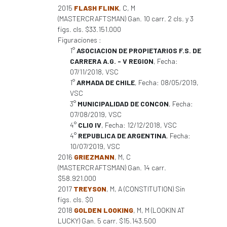
2015
FLASH FLINK
, C, M
(MASTERCRAFTSMAN) Gan. 10 carr. 2 cls. y 3
figs. cls. $33.151.000
Figuraciones :
1°
ASOCIACION DE PROPIETARIOS F.S. DE
CARRERA A.G. - V REGION
, Fecha:
07/11/2018, VSC
1°
ARMADA DE CHILE
, Fecha: 08/05/2019,
VSC
3°
MUNICIPALIDAD DE CONCON
, Fecha:
07/08/2019, VSC
4°
CLIO IV
, Fecha: 12/12/2018, VSC
4°
REPUBLICA DE ARGENTINA
, Fecha:
10/07/2019, VSC
2016
GRIEZMANN
, M, C
(MASTERCRAFTSMAN) Gan. 14 carr.
$58.921.000
2017
TREYSON
, M, A (CONSTITUTION) Sin
figs. cls. $0
2018
GOLDEN LOOKING
, M, M (LOOKIN AT
LUCKY) Gan. 5 carr. $15.143.500