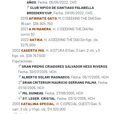
AÑOS
, Fecha: 06/05/2022, CHS
1°
CLUB HIPICO DE SANTIAGO FALABELLA
BREEDERS'CUP
, Fecha: 29/05/2022, CHS
2019
AFIRMATE GATO
, M, C (SEEKING THE DIA) Gan.
18 carr. $36.924.750
2021
A MI MANERA
, H, C (SEEKING THE DIA) No
corrió $0
2022
GATIKA
, H, A (SEEKING THE DIA) Sin figs. cls.
$275.000
2002
CASERTA MIA
, H, A (STUKA II) Gan. 3 carr. 2 cls. y 3
figs. cls. $39.757.500
Figuraciones :
1°
GRAN PREMIO CRIADORES SALVADOR HESS RIVEROS
,
Fecha: 30/07/2005, HCH
1°
ALBERTO SOLARI MAGNASCO
, Fecha: 05/11/2005, HCH
2°
GRAN CRITERIUM MAURICIO SERRANO PALMA
, Fecha:
01/10/2005, HCH
4°
MIL GUINEAS
, Fecha: 27/08/2005, HCH
4°
ST. LEGER. CRISTAL
, Fecha: 03/12/2005, HCH
2003
CATALINA SPECIAL
, H, C (SPECIAL QUEST) Gan. 5
carr. 2 cls. y 1 figs. cls. $11.320.000