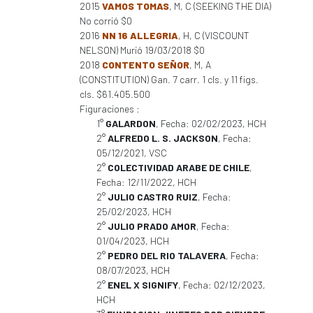
2015
VAMOS TOMAS
, M, C (SEEKING THE DIA)
No corrió $0
2016
NN 16 ALLEGRIA
, H, C (VISCOUNT
NELSON) Murió 19/03/2018 $0
2018
CONTENTO SEÑOR
, M, A
(CONSTITUTION) Gan. 7 carr. 1 cls. y 11 figs.
cls. $61.405.500
Figuraciones :
1°
GALARDON
, Fecha: 02/02/2023, HCH
2°
ALFREDO L. S. JACKSON
, Fecha:
05/12/2021, VSC
2°
COLECTIVIDAD ARABE DE CHILE
,
Fecha: 12/11/2022, HCH
2°
JULIO CASTRO RUIZ
, Fecha:
25/02/2023, HCH
2°
JULIO PRADO AMOR
, Fecha:
01/04/2023, HCH
2°
PEDRO DEL RIO TALAVERA
, Fecha:
08/07/2023, HCH
2°
ENEL X SIGNIFY
, Fecha: 02/12/2023,
HCH