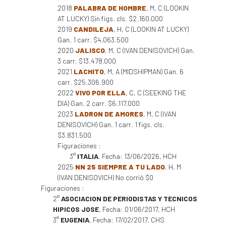
2018
PALABRA DE HOMBRE
, M, C (LOOKIN
AT LUCKY) Sin figs. cls. $2.160.000
2019
CANDILEJA
, H, C (LOOKIN AT LUCKY)
Gan. 1 carr. $4.063.500
2020
JALISCO
, M, C (IVAN DENISOVICH) Gan.
3 carr. $13.478.000
2021
LACHITO
, M, A (MIDSHIPMAN) Gan. 6
carr. $25.306.900
2022
VIVO POR ELLA
, C, C (SEEKING THE
DIA) Gan. 2 carr. $6.117.000
2023
LADRON DE AMORES
, M, C (IVAN
DENISOVICH) Gan. 1 carr. 1 figs. cls.
$3.831.500
Figuraciones :
3°
ITALIA
, Fecha: 13/06/2026, HCH
2025
NN 25 SIEMPRE A TU LADO
, H, M
(IVAN DENISOVICH) No corrió $0
Figuraciones :
2°
ASOCIACION DE PERIODISTAS Y TECNICOS
HIPICOS JOSE
, Fecha: 01/06/2017, HCH
3°
EUGENIA
, Fecha: 17/02/2017, CHS