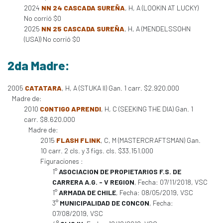
2024
NN 24 CASCADA SUREÑA
, H, A (LOOKIN AT LUCKY)
No corrió $0
2025
NN 25 CASCADA SUREÑA
, H, A (MENDELSSOHN
(USA)) No corrió $0
2da Madre:
2005
CATATARA
, H, A (STUKA II) Gan. 1 carr. $2.920.000
Madre de:
2010
CONTIGO APRENDI
, H, C (SEEKING THE DIA) Gan. 1
carr. $8.620.000
Madre de:
2015
FLASH FLINK
, C, M (MASTERCRAFTSMAN) Gan.
10 carr. 2 cls. y 3 figs. cls. $33.151.000
Figuraciones :
1°
ASOCIACION DE PROPIETARIOS F.S. DE
CARRERA A.G. - V REGION
, Fecha: 07/11/2018, VSC
1°
ARMADA DE CHILE
, Fecha: 08/05/2019, VSC
3°
MUNICIPALIDAD DE CONCON
, Fecha:
07/08/2019, VSC