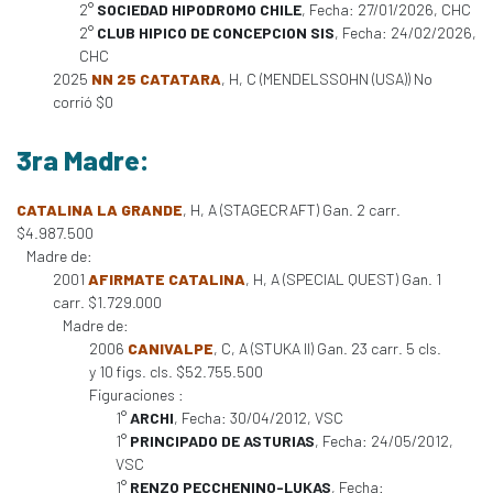
2°
SOCIEDAD HIPODROMO CHILE
, Fecha: 27/01/2026, CHC
2°
CLUB HIPICO DE CONCEPCION SIS
, Fecha: 24/02/2026,
CHC
2025
NN 25 CATATARA
, H, C (MENDELSSOHN (USA)) No
corrió $0
3ra Madre:
CATALINA LA GRANDE
, H, A (STAGECRAFT) Gan. 2 carr.
$4.987.500
Madre de:
2001
AFIRMATE CATALINA
, H, A (SPECIAL QUEST) Gan. 1
carr. $1.729.000
Madre de:
2006
CANIVALPE
, C, A (STUKA II) Gan. 23 carr. 5 cls.
y 10 figs. cls. $52.755.500
Figuraciones :
1°
ARCHI
, Fecha: 30/04/2012, VSC
1°
PRINCIPADO DE ASTURIAS
, Fecha: 24/05/2012,
VSC
1°
RENZO PECCHENINO-LUKAS
, Fecha: