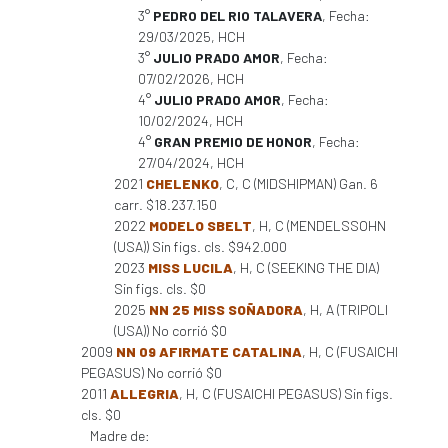
3°
PEDRO DEL RIO TALAVERA
, Fecha:
29/03/2025, HCH
3°
JULIO PRADO AMOR
, Fecha:
07/02/2026, HCH
4°
JULIO PRADO AMOR
, Fecha:
10/02/2024, HCH
4°
GRAN PREMIO DE HONOR
, Fecha:
27/04/2024, HCH
2021
CHELENKO
, C, C (MIDSHIPMAN) Gan. 6
carr. $18.237.150
2022
MODELO SBELT
, H, C (MENDELSSOHN
(USA)) Sin figs. cls. $942.000
2023
MISS LUCILA
, H, C (SEEKING THE DIA)
Sin figs. cls. $0
2025
NN 25 MISS SOÑADORA
, H, A (TRIPOLI
(USA)) No corrió $0
2009
NN 09 AFIRMATE CATALINA
, H, C (FUSAICHI
PEGASUS) No corrió $0
2011
ALLEGRIA
, H, C (FUSAICHI PEGASUS) Sin figs.
cls. $0
Madre de: