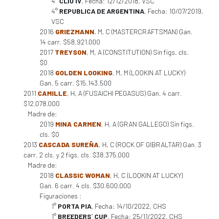
4°
CLIO IV
, Fecha: 12/12/2018, VSC
4°
REPUBLICA DE ARGENTINA
, Fecha: 10/07/2019,
VSC
2016
GRIEZMANN
, M, C (MASTERCRAFTSMAN) Gan.
14 carr. $58.921.000
2017
TREYSON
, M, A (CONSTITUTION) Sin figs. cls.
$0
2018
GOLDEN LOOKING
, M, M (LOOKIN AT LUCKY)
Gan. 5 carr. $15.143.500
2011
CAMILLE
, H, A (FUSAICHI PEGASUS) Gan. 4 carr.
$12.078.000
Madre de:
2019
MINA CARMEN
, H, A (GRAN GALLEGO) Sin figs.
cls. $0
2013
CASCADA SUREÑA
, H, C (ROCK OF GIBRALTAR) Gan. 3
carr. 2 cls. y 2 figs. cls. $38.375.000
Madre de:
2018
CLASSIC WOMAN
, H, C (LOOKIN AT LUCKY)
Gan. 6 carr. 4 cls. $30.600.000
Figuraciones :
1°
PORTA PIA
, Fecha: 14/10/2022, CHS
1°
BREEDERS´ CUP
, Fecha: 25/11/2022, CHS