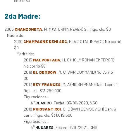
corrió $0
2da Madre:
2006
CHANZONETA
, H, M (STORMIN FEVER) Sin figs. cls. $0
Madre de:
2010
CHAMPAGNE DEMI SEC
, H, A (TOTAL IMPACT) No corrió
$0
Madre de:
2015
MALPORTADA
, H, C (HOLY ROMAN EMPEROR)
No corrió $0
2016
EL DEMBOW
, M, C (WAR COMMAND) No corrió
$0
2017
REY FRANCES
, M, A (MIDSHIPMAN) Gan. 1 carr. 1
figs. cls. $13.254.000
Figuraciones :
4°
CLASICO
, Fecha: 03/06/2020, VSC
2018
PUISSANT ROI
, C, C (IVAN DENISOVICH) Gan. 6
carr. 1 figs. cls. $31.619.500
Figuraciones :
4°
HUSARES
, Fecha: 01/10/2021, CHS