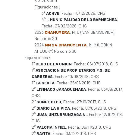
$13.205.000
Figuraciones :
3°
ACHVE
, Fecha: 15/12/2025, CHS
4°
I. MUNICIPALIDAD DE LO BARNECHEA
,
Fecha: 27/02/2026, CHS
2023
CHAMUYERA
, H, C (IVAN DENISOVICH)
No corrió $0
2024
NN 24 CHAMUYENTA
, M, M (LOOKIN
AT LUCKY) No corrió $0
Figuraciones :
1°
CLUB DE LA UNION
, Fecha: 06/07/2018, CHS
1°
ASOCIACION DE PROPIETARIOS F.S. DE
CARRERAS
, Fecha: 10/08/2018, CHS
1°
LA SEXTA
, Fecha: 25/01/2019, CHS
2°
LISIMACO JARAQUEMADA
, Fecha: 03/09/2017,
CHS
2°
SONGE BLEU
, Fecha: 27/10/2017, CHS
2°
DIARIO LA HIPICA
, Fecha: 07/05/2018, CHS
2°
JUAN UNZURRUNZAGA N.
, Fecha: 12/10/2018,
CHS
2°
PALOMA INFIEL
, Fecha: 05/11/2018, CHS
2°
RAYITA
, Fecha: 03/12/2018, CHS