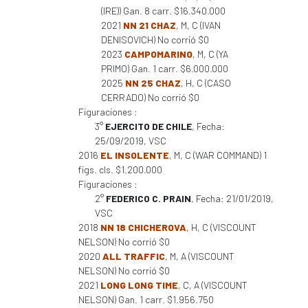
(IRE)) Gan. 8 carr. $16.340.000
2021
NN 21 CHAZ
, M, C (IVAN
DENISOVICH) No corrió $0
2023
CAMPOMARINO
, M, C (YA
PRIMO) Gan. 1 carr. $6.000.000
2025
NN 25 CHAZ
, H, C (CASO
CERRADO) No corrió $0
Figuraciones :
3°
EJERCITO DE CHILE
, Fecha:
25/09/2019, VSC
2016
EL INSOLENTE
, M, C (WAR COMMAND) 1
figs. cls. $1.200.000
Figuraciones :
2°
FEDERICO C. PRAIN
, Fecha: 21/01/2019,
VSC
2018
NN 18 CHICHEROVA
, H, C (VISCOUNT
NELSON) No corrió $0
2020
ALL TRAFFIC
, M, A (VISCOUNT
NELSON) No corrió $0
2021
LONG LONG TIME
, C, A (VISCOUNT
NELSON) Gan. 1 carr. $1.956.750