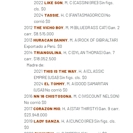
2022
LIKE SON
, M, C (CASSINI (IRE)) Sin figs.
cls. $0
2024
TASSIE
, H, C (FANTASMAGORICO) No
corrió $0
2012
THE VICHO BOY
, M, M (BLUEGRASS CAT) Gan. 2
carr. $8.515.000
2013
HURACAN DANNY
, M, A (ROCK OF GIBRALTAR)
Exportado a Perú. $0
2014
TRIANGULINA
, H, C (DYLAN THOMAS) Gan. 7
carr. $18.052.500
Madre de:
2021
THIS IS THE WAY
, H, A (CLASSIC
EMPIRE (USA)) Sin figs. cls. $0
2024
EL TOMMY
, M, A (GOOD SAMARITAN
(USA)) No corrió $0
2016
NN 16 CHISTOSONA
, M, C (VISCOUNT NELSON)
No corrió $0
2017
CORAZON MIO
, H, A (STAY THIRSTY) Gan. 9 carr.
$23.948.000
2019
LADY SANZA
, H, A (CUNCO (IRE)) Sin figs. cls.
$0