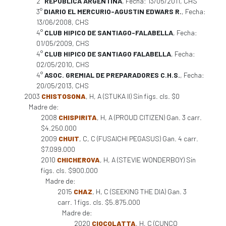
2°
REPUBLICA ARGENTINA
, Fecha: 13/05/2011, CHS
3°
DIARIO EL MERCURIO-AGUSTIN EDWARS R.
, Fecha:
13/06/2008, CHS
4°
CLUB HIPICO DE SANTIAGO-FALABELLA
, Fecha:
01/05/2009, CHS
4°
CLUB HIPICO DE SANTIAGO FALABELLA
, Fecha:
02/05/2010, CHS
4°
ASOC. GREMIAL DE PREPARADORES C.H.S.
, Fecha:
20/05/2013, CHS
2003
CHISTOSONA
, H, A (STUKA II) Sin figs. cls. $0
Madre de:
2008
CHISPIRITA
, H, A (PROUD CITIZEN) Gan. 3 carr.
$4.250.000
2009
CHUIT
, C, C (FUSAICHI PEGASUS) Gan. 4 carr.
$7.099.000
2010
CHICHEROVA
, H, A (STEVIE WONDERBOY) Sin
figs. cls. $900.000
Madre de:
2015
CHAZ
, H, C (SEEKING THE DIA) Gan. 3
carr. 1 figs. cls. $5.875.000
Madre de:
2020
CIOCOLATTA
, H, C (CUNCO