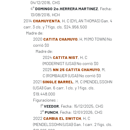
04/12/2016, CHS
4°
DOMINGO 2o.HERRERA MARTINEZ
, Fecha:
13/08/2016, HCH
2014
CHAMUYENTA
, H, C (DYLAN THOMAS) Gan. 4
carr. 3 cls. y 7 figs. cls. $24.956.500
Madre de:
2020
CATITA CHAMUYO
, H, M (MO TOWN) No
corrió $0
Madre de:
2024
CATITA NIST
, H, C
(MODERNIST (USA)) No corrió $0
2025
NN 25 CATITA CHAMUYO
, M,
C (ROMBAUER (USA)) No corrió $0
2021
SINGLE BARREL
, M, C (MENDELSSOHN
(USA)) Gan. 6 carr. 1 cls. y 1 figs. cls.
$19.448.000
Figuraciones :
1°
VEEDOR
, Fecha: 15/12/2025, CHS
2°
PUNCH
, Fecha: 12/01/2026, CHS
2022
CAMBIA EL SWITCH
, H, C
(MENDELSSOHN (USA)) Gan. 1 carr. 2 figs. cls.