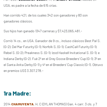
USA, es padre a la fecha de 615 crías.
Han corrido 421, de los cuales 342 son ganadores y 83 son
ganadores clásicos.
Sus hijos han ganado 1347 carreras y $7,423,065,481.-
Corrió 14 cs., en USA. Ganador de 9 cs., incluso clásicos Best Pal S.
(G-2); Del Mar Futurity (G-1); Norfolk S, (G-1); CashCall Futurity (G-1);
Rebel S. (G-2); Preakness S. (G-1); Izod Haskell Invitational S. (G-1); e
Indiana Derby (G-2). Fué 2º en el Grey Goose Breeders' Cup (G-1); 3º en
el Santa Anita Derby (G-1) y 4º en el Breeders' Cup Classic (G-1). Obtuvo
en premios US$ 3.307.278.-
1ra Madre:
2014
CHAMUYENTA
, H, C (DYLAN THOMAS) Gan. 4 carr. 3 cls. y 7