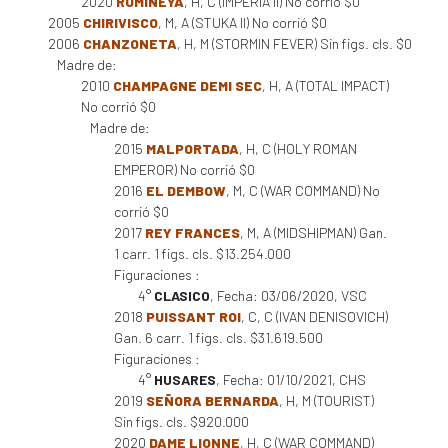
2020
RUMINEYA
, H, C (IMPERIA II) No corrió $0
2005
CHIRIVISCO
, M, A (STUKA II) No corrió $0
2006
CHANZONETA
, H, M (STORMIN FEVER) Sin figs. cls. $0
Madre de:
2010
CHAMPAGNE DEMI SEC
, H, A (TOTAL IMPACT)
No corrió $0
Madre de:
2015
MALPORTADA
, H, C (HOLY ROMAN
EMPEROR) No corrió $0
2016
EL DEMBOW
, M, C (WAR COMMAND) No
corrió $0
2017
REY FRANCES
, M, A (MIDSHIPMAN) Gan.
1 carr. 1 figs. cls. $13.254.000
Figuraciones :
4°
CLASICO
, Fecha: 03/06/2020, VSC
2018
PUISSANT ROI
, C, C (IVAN DENISOVICH)
Gan. 6 carr. 1 figs. cls. $31.619.500
Figuraciones :
4°
HUSARES
, Fecha: 01/10/2021, CHS
2019
SEÑORA BERNARDA
, H, M (TOURIST)
Sin figs. cls. $920.000
2020
DAME LIONNE
, H, C (WAR COMMAND)