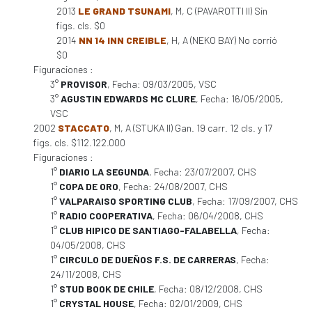
2013
LE GRAND TSUNAMI
, M, C (PAVAROTTI II) Sin
figs. cls. $0
2014
NN 14 INN CREIBLE
, H, A (NEKO BAY) No corrió
$0
Figuraciones :
3°
PROVISOR
, Fecha: 09/03/2005, VSC
3°
AGUSTIN EDWARDS MC CLURE
, Fecha: 16/05/2005,
VSC
2002
STACCATO
, M, A (STUKA II) Gan. 19 carr. 12 cls. y 17
figs. cls. $112.122.000
Figuraciones :
1°
DIARIO LA SEGUNDA
, Fecha: 23/07/2007, CHS
1°
COPA DE ORO
, Fecha: 24/08/2007, CHS
1°
VALPARAISO SPORTING CLUB
, Fecha: 17/09/2007, CHS
1°
RADIO COOPERATIVA
, Fecha: 06/04/2008, CHS
1°
CLUB HIPICO DE SANTIAGO-FALABELLA
, Fecha:
04/05/2008, CHS
1°
CIRCULO DE DUEÑOS F.S. DE CARRERAS
, Fecha:
24/11/2008, CHS
1°
STUD BOOK DE CHILE
, Fecha: 08/12/2008, CHS
1°
CRYSTAL HOUSE
, Fecha: 02/01/2009, CHS