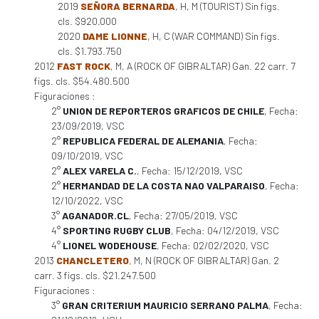
2019
SEÑORA BERNARDA
, H, M (TOURIST) Sin figs.
cls. $920.000
2020
DAME LIONNE
, H, C (WAR COMMAND) Sin figs.
cls. $1.793.750
2012
FAST ROCK
, M, A (ROCK OF GIBRALTAR) Gan. 22 carr. 7
figs. cls. $54.480.500
Figuraciones :
2°
UNION DE REPORTEROS GRAFICOS DE CHILE
, Fecha:
23/09/2019, VSC
2°
REPUBLICA FEDERAL DE ALEMANIA
, Fecha:
09/10/2019, VSC
2°
ALEX VARELA C.
, Fecha: 15/12/2019, VSC
2°
HERMANDAD DE LA COSTA NAO VALPARAISO
, Fecha:
12/10/2022, VSC
3°
AGANADOR.CL
, Fecha: 27/05/2019, VSC
4°
SPORTING RUGBY CLUB
, Fecha: 04/12/2019, VSC
4°
LIONEL WODEHOUSE
, Fecha: 02/02/2020, VSC
2013
CHANCLETERO
, M, N (ROCK OF GIBRALTAR) Gan. 2
carr. 3 figs. cls. $21.247.500
Figuraciones :
3°
GRAN CRITERIUM MAURICIO SERRANO PALMA
, Fecha: