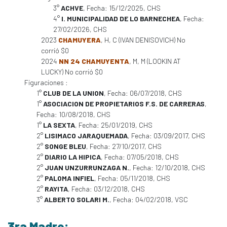
3°
ACHVE
, Fecha: 15/12/2025, CHS
4°
I. MUNICIPALIDAD DE LO BARNECHEA
, Fecha:
27/02/2026, CHS
2023
CHAMUYERA
, H, C (IVAN DENISOVICH) No
corrió $0
2024
NN 24 CHAMUYENTA
, M, M (LOOKIN AT
LUCKY) No corrió $0
Figuraciones :
1°
CLUB DE LA UNION
, Fecha: 06/07/2018, CHS
1°
ASOCIACION DE PROPIETARIOS F.S. DE CARRERAS
,
Fecha: 10/08/2018, CHS
1°
LA SEXTA
, Fecha: 25/01/2019, CHS
2°
LISIMACO JARAQUEMADA
, Fecha: 03/09/2017, CHS
2°
SONGE BLEU
, Fecha: 27/10/2017, CHS
2°
DIARIO LA HIPICA
, Fecha: 07/05/2018, CHS
2°
JUAN UNZURRUNZAGA N.
, Fecha: 12/10/2018, CHS
2°
PALOMA INFIEL
, Fecha: 05/11/2018, CHS
2°
RAYITA
, Fecha: 03/12/2018, CHS
3°
ALBERTO SOLARI M.
, Fecha: 04/02/2018, VSC
3ra Madre: