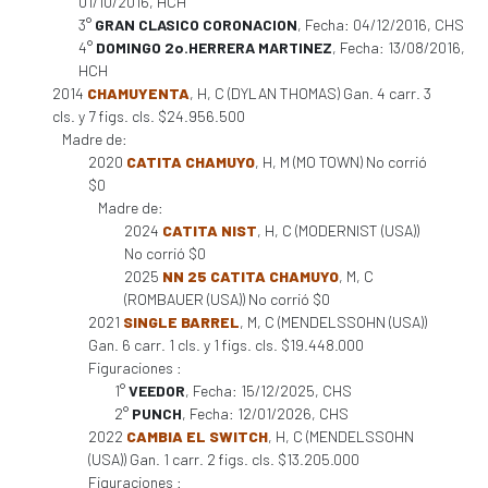
01/10/2016, HCH
3°
GRAN CLASICO CORONACION
, Fecha: 04/12/2016, CHS
4°
DOMINGO 2o.HERRERA MARTINEZ
, Fecha: 13/08/2016,
HCH
2014
CHAMUYENTA
, H, C (DYLAN THOMAS) Gan. 4 carr. 3
cls. y 7 figs. cls. $24.956.500
Madre de:
2020
CATITA CHAMUYO
, H, M (MO TOWN) No corrió
$0
Madre de:
2024
CATITA NIST
, H, C (MODERNIST (USA))
No corrió $0
2025
NN 25 CATITA CHAMUYO
, M, C
(ROMBAUER (USA)) No corrió $0
2021
SINGLE BARREL
, M, C (MENDELSSOHN (USA))
Gan. 6 carr. 1 cls. y 1 figs. cls. $19.448.000
Figuraciones :
1°
VEEDOR
, Fecha: 15/12/2025, CHS
2°
PUNCH
, Fecha: 12/01/2026, CHS
2022
CAMBIA EL SWITCH
, H, C (MENDELSSOHN
(USA)) Gan. 1 carr. 2 figs. cls. $13.205.000
Figuraciones :