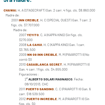
CHAWAI
, H, A (STAGECRAFT) Gan. 2 carr. 4 figs. cls. $8.860.000
Madre de:
2001
INN CREIBLE
, H, C (SPECIAL QUEST) Gan. 7 carr. 2
figs. cls. $7.707.000
Madre de:
2007
YEYITO
, C, A (KAPPA KING) Sin figs. cls.
$270.000
2008
LA CAHUI
, H, C (KAPPA KING) Gan. 1 carr.
$3.765.500
2009
NN 09 INN CREIBLE
, M, M (PAVAROTTI II) No
corrió $0
2010
CASABLANCA SECRET
, H, M (PAVAROTTI II)
Gan. 4 carr. 1 figs. cls. $4.655.000
Figuraciones :
2°
ALBERTO SOLARI MAGNASCO
, Fecha:
08/10/2013, CHC
2011
PUERTO SANDINO
, C, C (PAVAROTTI II) Gan. 6
carr. $18.539.500
2012
PUERTO INCREIBLE
, M, A (PAVAROTTI II) Sin
figs. cls. $0