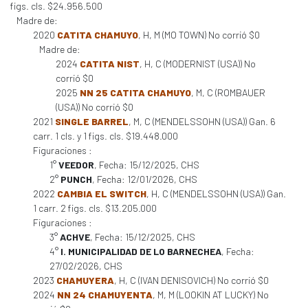
figs. cls. $24.956.500
Madre de:
2020
CATITA CHAMUYO
, H, M (MO TOWN) No corrió $0
Madre de:
2024
CATITA NIST
, H, C (MODERNIST (USA)) No
corrió $0
2025
NN 25 CATITA CHAMUYO
, M, C (ROMBAUER
(USA)) No corrió $0
2021
SINGLE BARREL
, M, C (MENDELSSOHN (USA)) Gan. 6
carr. 1 cls. y 1 figs. cls. $19.448.000
Figuraciones :
1°
VEEDOR
, Fecha: 15/12/2025, CHS
2°
PUNCH
, Fecha: 12/01/2026, CHS
2022
CAMBIA EL SWITCH
, H, C (MENDELSSOHN (USA)) Gan.
1 carr. 2 figs. cls. $13.205.000
Figuraciones :
3°
ACHVE
, Fecha: 15/12/2025, CHS
4°
I. MUNICIPALIDAD DE LO BARNECHEA
, Fecha:
27/02/2026, CHS
2023
CHAMUYERA
, H, C (IVAN DENISOVICH) No corrió $0
2024
NN 24 CHAMUYENTA
, M, M (LOOKIN AT LUCKY) No