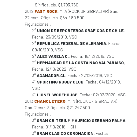
Sin figs. cls. $1.793.750
2012
FAST ROCK
, M, A (ROCK OF GIBRALTAR) Gan.
22 carr. 7 figs. cls. $54.480.500
Figuraciones :
2°
UNION DE REPORTEROS GRAFICOS DE CHILE
,
Fecha: 23/09/2019, VSC
2°
REPUBLICA FEDERAL DE ALEMANIA
, Fecha:
09/10/2019, VSC
2°
ALEX VARELA C.
, Fecha: 15/12/2019, VSC
2°
HERMANDAD DE LA COSTA NAO VALPARAISO
,
Fecha: 12/10/2022, VSC
3°
AGANADOR.CL
, Fecha: 27/05/2019, VSC
4°
SPORTING RUGBY CLUB
, Fecha: 04/12/2019,
VSC
4°
LIONEL WODEHOUSE
, Fecha: 02/02/2020, VSC
2013
CHANCLETERO
, M, N (ROCK OF GIBRALTAR)
Gan. 2 carr. 3 figs. cls. $21.247.500
Figuraciones :
3°
GRAN CRITERIUM MAURICIO SERRANO PALMA
,
Fecha: 01/10/2016, HCH
3°
GRAN CLASICO CORONACION
, Fecha: