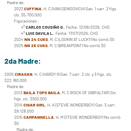
Madre de:
2023
CUFFINA
, H, C (IVAN DENISOVICH) Gan. 1 carr. 2 figs.
cls. $5.700.000
Figuraciones :
4°
CARLOS COUSIÑO G.
, Fecha: 12/06/2026, CHS
4°
LUIS DAVILA L.
, Fecha: 17/07/2026, CHS
2024
NN 24 CUKS
, M, C (LOOKIN AT LUCKY) No corrió $0
2025
NN 25 CUKS
, M, C (BREAKPOINT) No corrió $0
2da Madre:
2005
CIRAGAN
, H, C (HARDY II) Gan. 7 carr. 2 cls. y 3 figs. cls.
$22.180.000
Madre de:
2012
BAILA TOPO BAILA
, M, C (ROCK OF GIBRALTAR) Sin
figs. cls. $300.000
2014
CIGAR GIRL
, H, A (STEVIE WONDERBOY) Gan. 3 carr.
$9.128.000
2015
CAMPANNELLA
, H, M (STEVIE WONDERBOY) No corrió
$0
Madre de: