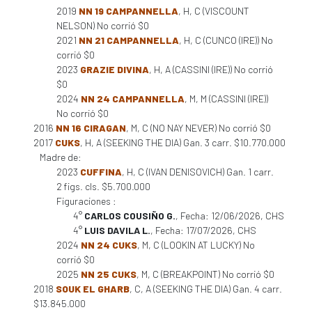
2019
NN 19 CAMPANNELLA
, H, C (VISCOUNT
NELSON) No corrió $0
2021
NN 21 CAMPANNELLA
, H, C (CUNCO (IRE)) No
corrió $0
2023
GRAZIE DIVINA
, H, A (CASSINI (IRE)) No corrió
$0
2024
NN 24 CAMPANNELLA
, M, M (CASSINI (IRE))
No corrió $0
2016
NN 16 CIRAGAN
, M, C (NO NAY NEVER) No corrió $0
2017
CUKS
, H, A (SEEKING THE DIA) Gan. 3 carr. $10.770.000
Madre de:
2023
CUFFINA
, H, C (IVAN DENISOVICH) Gan. 1 carr.
2 figs. cls. $5.700.000
Figuraciones :
4°
CARLOS COUSIÑO G.
, Fecha: 12/06/2026, CHS
4°
LUIS DAVILA L.
, Fecha: 17/07/2026, CHS
2024
NN 24 CUKS
, M, C (LOOKIN AT LUCKY) No
corrió $0
2025
NN 25 CUKS
, M, C (BREAKPOINT) No corrió $0
2018
SOUK EL GHARB
, C, A (SEEKING THE DIA) Gan. 4 carr.
$13.845.000