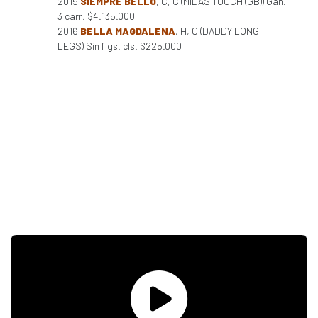
2015
SIEMPRE BELLO
, C, C (MIDAS TOUCH (GB)) Gan.
3 carr. $4.135.000
2016
BELLA MAGDALENA
, H, C (DADDY LONG
LEGS) Sin figs. cls. $225.000