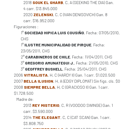
2018
SOUK EL GHARB
, C, A (SEEKING THE DIA) Gan.
4 carr. $13.845.000
2020
ZELENSKI
, C, C (IVAN DENISOVICH) Gan. 8
carr. $16.952.000
Figuraciones :
1°
SOCIEDAD HIPICA LUIS COUSIÑO
, Fecha: 07/05/2010,
CHS
1°
ILUSTRE MUNICIPALIDAD DE PIRQUE
, Fecha:
23/05/2011, CHS
2°
CARABINEROS DE CHILE
, Fecha: 11/04/2011, CHS
3°
GREGORIO AMUNATEGUI J.
, Fecha: 21/05/2010, CHS
3°
GEOFFREY BUSHELL
, Fecha: 25/04/2011, CHS
2006
VITRALISTA
, H, C (HARDY II) Gan. 1 carr. $1.020.500
2007
BELLA ILUSION
, H, A (EDGY DIPLOMAT) Sin figs. cls. $0
2008
SIEMPRE BELLA
, H, C (GRACIOSO II) Gan. 1 carr.
$1.728.500
Madre de:
2013
REY MISTERIO
, C, R (VOODOO SWINGE) Gan. 1
carr. $3.590.000
2014
THE ELEGANT
, C, C (CAT SCAN) Gan. 1 carr.
$3.808.750