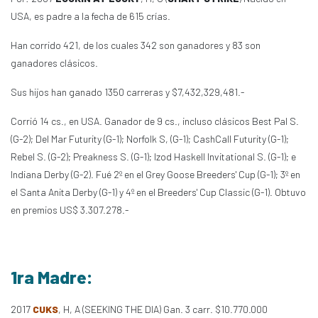
USA, es padre a la fecha de 615 crías.
Han corrido 421, de los cuales 342 son ganadores y 83 son
ganadores clásicos.
Sus hijos han ganado 1350 carreras y $7,432,329,481.-
Corrió 14 cs., en USA. Ganador de 9 cs., incluso clásicos Best Pal S.
(G-2); Del Mar Futurity (G-1); Norfolk S, (G-1); CashCall Futurity (G-1);
Rebel S. (G-2); Preakness S. (G-1); Izod Haskell Invitational S. (G-1); e
Indiana Derby (G-2). Fué 2º en el Grey Goose Breeders' Cup (G-1); 3º en
el Santa Anita Derby (G-1) y 4º en el Breeders' Cup Classic (G-1). Obtuvo
en premios US$ 3.307.278.-
1ra Madre:
2017
CUKS
, H, A (SEEKING THE DIA) Gan. 3 carr. $10.770.000