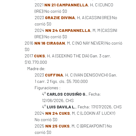
2021
NN 21 CAMPANNELLA
, H, C (CUNCO
(IRE)) No corrió $0
2023
GRAZIE DIVINA
, H, A (CASSINI (IRE)) No
corrió $0
2024
NN 24 CAMPANNELLA
, M, M (CASSINI
(IRE)) No corrió $0
2016
NN 16 CIRAGAN
, M, C (NO NAY NEVER) No corrió
$0
2017
CUKS
, H, A (SEEKING THE DIA) Gan. 3 carr.
$10.770.000
Madre de:
2023
CUFFINA
, H, C (IVAN DENISOVICH) Gan.
1 carr. 2 figs. cls. $5.700.000
Figuraciones :
4°
CARLOS COUSIÑO G.
, Fecha:
12/06/2026, CHS
4°
LUIS DAVILA L.
, Fecha: 17/07/2026, CHS
2024
NN 24 CUKS
, M, C (LOOKIN AT LUCKY)
No corrió $0
2025
NN 25 CUKS
, M, C (BREAKPOINT) No
corrió $0