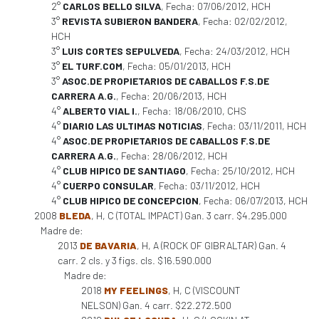
2°
CARLOS BELLO SILVA
, Fecha: 07/06/2012, HCH
3°
REVISTA SUBIERON BANDERA
, Fecha: 02/02/2012,
HCH
3°
LUIS CORTES SEPULVEDA
, Fecha: 24/03/2012, HCH
3°
EL TURF.COM
, Fecha: 05/01/2013, HCH
3°
ASOC.DE PROPIETARIOS DE CABALLOS F.S.DE
CARRERA A.G.
, Fecha: 20/06/2013, HCH
4°
ALBERTO VIAL I.
, Fecha: 18/06/2010, CHS
4°
DIARIO LAS ULTIMAS NOTICIAS
, Fecha: 03/11/2011, HCH
4°
ASOC.DE PROPIETARIOS DE CABALLOS F.S.DE
CARRERA A.G.
, Fecha: 28/06/2012, HCH
4°
CLUB HIPICO DE SANTIAGO
, Fecha: 25/10/2012, HCH
4°
CUERPO CONSULAR
, Fecha: 03/11/2012, HCH
4°
CLUB HIPICO DE CONCEPCION
, Fecha: 06/07/2013, HCH
2008
BLEDA
, H, C (TOTAL IMPACT) Gan. 3 carr. $4.295.000
Madre de:
2013
DE BAVARIA
, H, A (ROCK OF GIBRALTAR) Gan. 4
carr. 2 cls. y 3 figs. cls. $16.590.000
Madre de:
2018
MY FEELINGS
, H, C (VISCOUNT
NELSON) Gan. 4 carr. $22.272.500