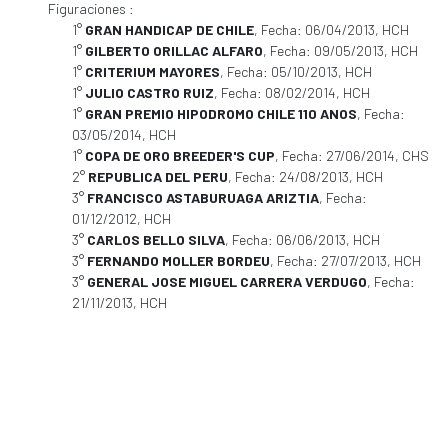
Figuraciones :
1°
GRAN HANDICAP DE CHILE
, Fecha: 06/04/2013, HCH
1°
GILBERTO ORILLAC ALFARO
, Fecha: 09/05/2013, HCH
1°
CRITERIUM MAYORES
, Fecha: 05/10/2013, HCH
1°
JULIO CASTRO RUIZ
, Fecha: 08/02/2014, HCH
1°
GRAN PREMIO HIPODROMO CHILE 110 ANOS
, Fecha:
03/05/2014, HCH
1°
COPA DE ORO BREEDER'S CUP
, Fecha: 27/06/2014, CHS
2°
REPUBLICA DEL PERU
, Fecha: 24/08/2013, HCH
3°
FRANCISCO ASTABURUAGA ARIZTIA
, Fecha:
01/12/2012, HCH
3°
CARLOS BELLO SILVA
, Fecha: 06/06/2013, HCH
3°
FERNANDO MOLLER BORDEU
, Fecha: 27/07/2013, HCH
3°
GENERAL JOSE MIGUEL CARRERA VERDUGO
, Fecha:
21/11/2013, HCH