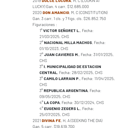
2019
DULCE LOCURA
, H, C (LOOKIN AT
LUCKY) Gan. 4 carr. $12.685.000
2020
DON AMANCIO
, M, C (CONSTITUTION)
Gan. 3 carr. 1 cls. y 7 figs. cls. $26.852.750
Figuraciones :
1°
VICTOR SEÑORET L.
, Fecha:
21/03/2025, CHS
2°
NACIONAL MILLA MACHOS
, Fecha:
01/10/2023, CHS
2°
JUAN CAVIERES M.
, Fecha: 31/01/2025,
CHS
3°
I. MUNICIPALIDAD DE ESTACION
CENTRAL
, Fecha: 28/02/2025, CHS
3°
CAMILO LARRAIN P.
, Fecha: 11/04/2025,
CHS
3°
REPUBLICA ARGENTINA
, Fecha:
09/05/2025, CHS
4°
LA COPA
, Fecha: 30/12/2024, CHS
4°
EUGENIO ZEGERS L.
, Fecha:
25/07/2025, CHS
2021
DIVINA FE
, H, A (SEEKING THE DIA)
Gan. 5 carr. $19.619.700