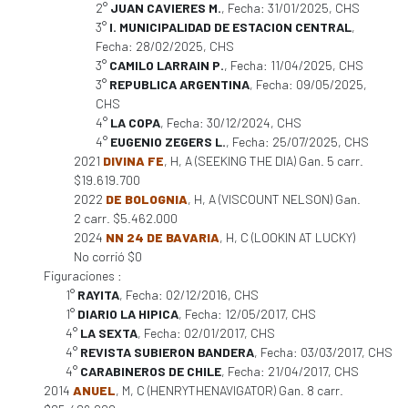
2°
JUAN CAVIERES M.
, Fecha: 31/01/2025, CHS
3°
I. MUNICIPALIDAD DE ESTACION CENTRAL
,
Fecha: 28/02/2025, CHS
3°
CAMILO LARRAIN P.
, Fecha: 11/04/2025, CHS
3°
REPUBLICA ARGENTINA
, Fecha: 09/05/2025,
CHS
4°
LA COPA
, Fecha: 30/12/2024, CHS
4°
EUGENIO ZEGERS L.
, Fecha: 25/07/2025, CHS
2021
DIVINA FE
, H, A (SEEKING THE DIA) Gan. 5 carr.
$19.619.700
2022
DE BOLOGNIA
, H, A (VISCOUNT NELSON) Gan.
2 carr. $5.462.000
2024
NN 24 DE BAVARIA
, H, C (LOOKIN AT LUCKY)
No corrió $0
Figuraciones :
1°
RAYITA
, Fecha: 02/12/2016, CHS
1°
DIARIO LA HIPICA
, Fecha: 12/05/2017, CHS
4°
LA SEXTA
, Fecha: 02/01/2017, CHS
4°
REVISTA SUBIERON BANDERA
, Fecha: 03/03/2017, CHS
4°
CARABINEROS DE CHILE
, Fecha: 21/04/2017, CHS
2014
ANUEL
, M, C (HENRYTHENAVIGATOR) Gan. 8 carr.