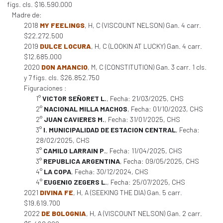
figs. cls. $16.590.000
Madre de:
2018
MY FEELINGS
, H, C (VISCOUNT NELSON) Gan. 4 carr.
$22.272.500
2019
DULCE LOCURA
, H, C (LOOKIN AT LUCKY) Gan. 4 carr.
$12.685.000
2020
DON AMANCIO
, M, C (CONSTITUTION) Gan. 3 carr. 1 cls.
y 7 figs. cls. $26.852.750
Figuraciones :
1°
VICTOR SEÑORET L.
, Fecha: 21/03/2025, CHS
2°
NACIONAL MILLA MACHOS
, Fecha: 01/10/2023, CHS
2°
JUAN CAVIERES M.
, Fecha: 31/01/2025, CHS
3°
I. MUNICIPALIDAD DE ESTACION CENTRAL
, Fecha:
28/02/2025, CHS
3°
CAMILO LARRAIN P.
, Fecha: 11/04/2025, CHS
3°
REPUBLICA ARGENTINA
, Fecha: 09/05/2025, CHS
4°
LA COPA
, Fecha: 30/12/2024, CHS
4°
EUGENIO ZEGERS L.
, Fecha: 25/07/2025, CHS
2021
DIVINA FE
, H, A (SEEKING THE DIA) Gan. 5 carr.
$19.619.700
2022
DE BOLOGNIA
, H, A (VISCOUNT NELSON) Gan. 2 carr.