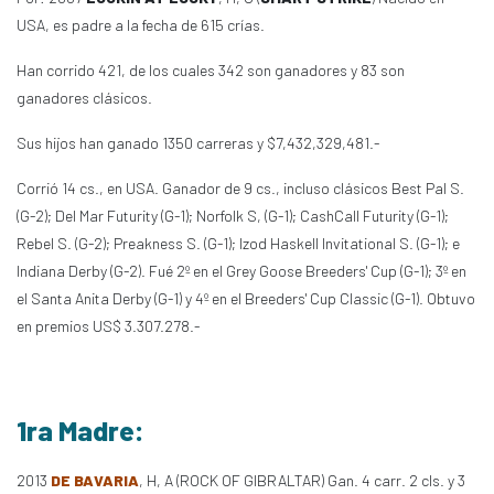
USA, es padre a la fecha de 615 crías.
Han corrido 421, de los cuales 342 son ganadores y 83 son
ganadores clásicos.
Sus hijos han ganado 1350 carreras y $7,432,329,481.-
Corrió 14 cs., en USA. Ganador de 9 cs., incluso clásicos Best Pal S.
(G-2); Del Mar Futurity (G-1); Norfolk S, (G-1); CashCall Futurity (G-1);
Rebel S. (G-2); Preakness S. (G-1); Izod Haskell Invitational S. (G-1); e
Indiana Derby (G-2). Fué 2º en el Grey Goose Breeders' Cup (G-1); 3º en
el Santa Anita Derby (G-1) y 4º en el Breeders' Cup Classic (G-1). Obtuvo
en premios US$ 3.307.278.-
1ra Madre:
2013
DE BAVARIA
, H, A (ROCK OF GIBRALTAR) Gan. 4 carr. 2 cls. y 3