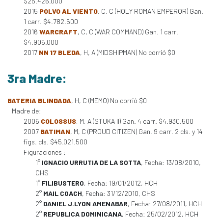
$25.426.000
2015
POLVO AL VIENTO
, C, C (HOLY ROMAN EMPEROR) Gan.
1 carr. $4.782.500
2016
WARCRAFT
, C, C (WAR COMMAND) Gan. 1 carr.
$4.906.000
2017
NN 17 BLEDA
, H, A (MIDSHIPMAN) No corrió $0
3ra Madre:
BATERIA BLINDADA
, H, C (MEMO) No corrió $0
Madre de:
2006
COLOSSUS
, M, A (STUKA II) Gan. 4 carr. $4.930.500
2007
BATIMAN
, M, C (PROUD CITIZEN) Gan. 9 carr. 2 cls. y 14
figs. cls. $45.021.500
Figuraciones :
1°
IGNACIO URRUTIA DE LA SOTTA
, Fecha: 13/08/2010,
CHS
1°
FILIBUSTERO
, Fecha: 19/01/2012, HCH
2°
MAIL COACH
, Fecha: 31/12/2010, CHS
2°
DANIEL J.LYON AMENABAR
, Fecha: 27/08/2011, HCH
2°
REPUBLICA DOMINICANA
, Fecha: 25/02/2012, HCH