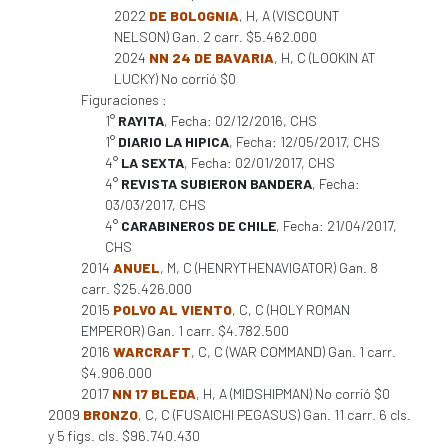
2022
DE BOLOGNIA
, H, A (VISCOUNT
NELSON) Gan. 2 carr. $5.462.000
2024
NN 24 DE BAVARIA
, H, C (LOOKIN AT
LUCKY) No corrió $0
Figuraciones :
1°
RAYITA
, Fecha: 02/12/2016, CHS
1°
DIARIO LA HIPICA
, Fecha: 12/05/2017, CHS
4°
LA SEXTA
, Fecha: 02/01/2017, CHS
4°
REVISTA SUBIERON BANDERA
, Fecha:
03/03/2017, CHS
4°
CARABINEROS DE CHILE
, Fecha: 21/04/2017,
CHS
2014
ANUEL
, M, C (HENRYTHENAVIGATOR) Gan. 8
carr. $25.426.000
2015
POLVO AL VIENTO
, C, C (HOLY ROMAN
EMPEROR) Gan. 1 carr. $4.782.500
2016
WARCRAFT
, C, C (WAR COMMAND) Gan. 1 carr.
$4.906.000
2017
NN 17 BLEDA
, H, A (MIDSHIPMAN) No corrió $0
2009
BRONZO
, C, C (FUSAICHI PEGASUS) Gan. 11 carr. 6 cls.
y 5 figs. cls. $96.740.430