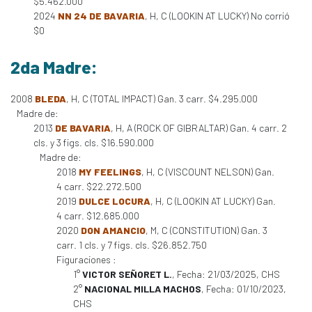
$5.462.000
2024
NN 24 DE BAVARIA
, H, C (LOOKIN AT LUCKY) No corrió
$0
2da Madre:
2008
BLEDA
, H, C (TOTAL IMPACT) Gan. 3 carr. $4.295.000
Madre de:
2013
DE BAVARIA
, H, A (ROCK OF GIBRALTAR) Gan. 4 carr. 2
cls. y 3 figs. cls. $16.590.000
Madre de:
2018
MY FEELINGS
, H, C (VISCOUNT NELSON) Gan.
4 carr. $22.272.500
2019
DULCE LOCURA
, H, C (LOOKIN AT LUCKY) Gan.
4 carr. $12.685.000
2020
DON AMANCIO
, M, C (CONSTITUTION) Gan. 3
carr. 1 cls. y 7 figs. cls. $26.852.750
Figuraciones :
1°
VICTOR SEÑORET L.
, Fecha: 21/03/2025, CHS
2°
NACIONAL MILLA MACHOS
, Fecha: 01/10/2023,
CHS