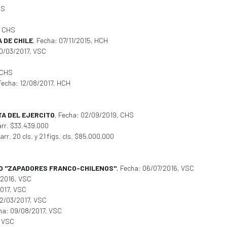
HS
, CHS
 DE CHILE
, Fecha: 07/11/2015, HCH
20/03/2017, VSC
, CHS
 Fecha: 12/08/2017, HCH
TA DEL EJERCITO
, Fecha: 02/09/2019, CHS
arr. $33.439.000
rr. 20 cls. y 21 figs. cls. $85.000.000
SO "ZAPADORES FRANCO-CHILENOS"
, Fecha: 06/07/2016, VSC
/2016, VSC
2017, VSC
22/03/2017, VSC
cha: 09/08/2017, VSC
, VSC