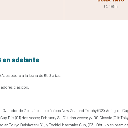
C. 1985
6 en adelante
SA, es padre a la fecha de 600 crías.
nadores clásicos.
ur. Ganador de 7 cs., incluso clásicos New Zealand Trophy (G2); Arlington Cu
up Dirt (G1) dos veces; February S. (G1), dos veces; y JBC Classic (G1); Tok
so en Tokyo Daishoten (G1); y Tochigi Marronier Cup, (G3). Obtuvo en premi