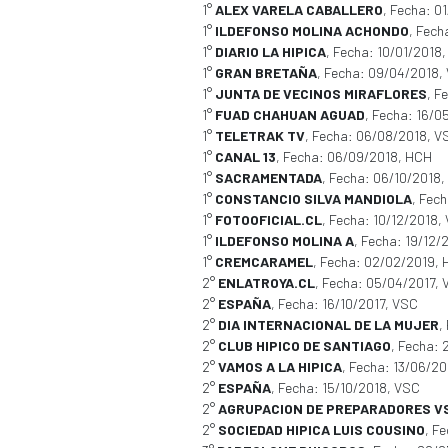
1°
ALEX VARELA CABALLERO
, Fecha: 0
1°
ILDEFONSO MOLINA ACHONDO
, Fech
1°
DIARIO LA HIPICA
, Fecha: 10/01/2018
1°
GRAN BRETAÑA
, Fecha: 09/04/2018,
1°
JUNTA DE VECINOS MIRAFLORES
, F
1°
FUAD CHAHUAN AGUAD
, Fecha: 16/0
1°
TELETRAK TV
, Fecha: 06/08/2018, V
1°
CANAL 13
, Fecha: 06/09/2018, HCH
1°
SACRAMENTADA
, Fecha: 06/10/2018
1°
CONSTANCIO SILVA MANDIOLA
, Fec
1°
FOTOOFICIAL.CL
, Fecha: 10/12/2018,
1°
ILDEFONSO MOLINA A
, Fecha: 19/12/
1°
CREMCARAMEL
, Fecha: 02/02/2019,
2°
ENLATROYA.CL
, Fecha: 05/04/2017,
2°
ESPAÑA
, Fecha: 16/10/2017, VSC
2°
DIA INTERNACIONAL DE LA MUJER
,
2°
CLUB HIPICO DE SANTIAGO
, Fecha:
2°
VAMOS A LA HIPICA
, Fecha: 13/06/2
2°
ESPAÑA
, Fecha: 15/10/2018, VSC
2°
AGRUPACION DE PREPARADORES V
2°
SOCIEDAD HIPICA LUIS COUSINO
, F