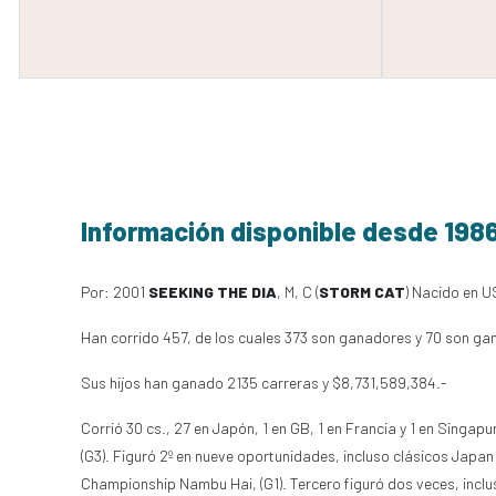
Información disponible desde 198
Por: 2001
SEEKING THE DIA
, M, C (
STORM CAT
) Nacido en U
Han corrido 457, de los cuales 373 son ganadores y 70 son ga
Sus hijos han ganado 2135 carreras y $8,731,589,384.-
Corrió 30 cs., 27 en Japón, 1 en GB, 1 en Francia y 1 en Singap
(G3). Figuró 2º en nueve oportunidades, incluso clásicos Japan C
Championship Nambu Hai, (G1). Tercero figuró dos veces, inclu