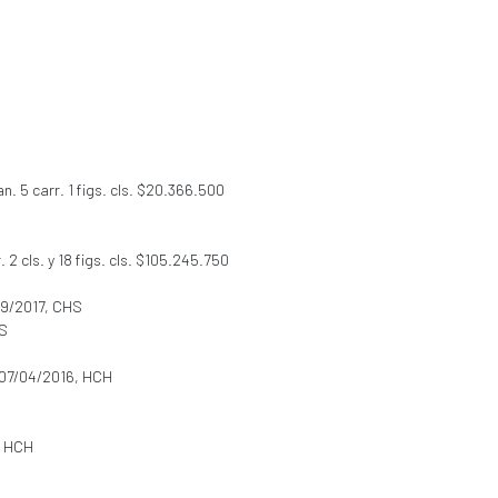
. 5 carr. 1 figs. cls. $20.366.500
 2 cls. y 18 figs. cls. $105.245.750
09/2017, CHS
HS
 07/04/2016, HCH
, HCH