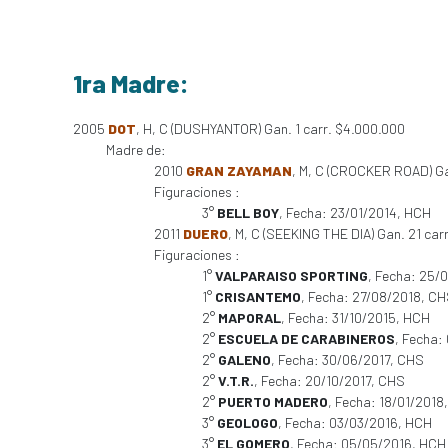
1ra Madre:
2005
DOT
, H, C (DUSHYANTOR) Gan. 1 carr. $4.000.000
Madre de:
2010
GRAN ZAYAMAN
, M, C (CROCKER ROAD) Gan
Figuraciones :
3°
BELL BOY
, Fecha: 23/01/2014, HCH
2011
DUERO
, M, C (SEEKING THE DIA) Gan. 21 carr.
Figuraciones :
1°
VALPARAISO SPORTING
, Fecha: 25/
1°
CRISANTEMO
, Fecha: 27/08/2018, C
2°
MAPORAL
, Fecha: 31/10/2015, HCH
2°
ESCUELA DE CARABINEROS
, Fecha:
2°
GALENO
, Fecha: 30/06/2017, CHS
2°
V.T.R.
, Fecha: 20/10/2017, CHS
2°
PUERTO MADERO
, Fecha: 18/01/2018
3°
GEOLOGO
, Fecha: 03/03/2016, HCH
3°
EL GOMERO
, Fecha: 05/05/2016, HCH