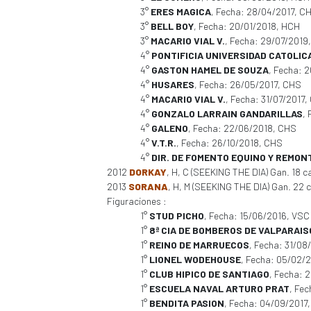
3°
ERES MAGICA
, Fecha: 28/04/2017, C
3°
BELL BOY
, Fecha: 20/01/2018, HCH
3°
MACARIO VIAL V.
, Fecha: 29/07/2019
4°
PONTIFICIA UNIVERSIDAD CATOLICA
4°
GASTON HAMEL DE SOUZA
, Fecha: 
4°
HUSARES
, Fecha: 26/05/2017, CHS
4°
MACARIO VIAL V.
, Fecha: 31/07/2017
4°
GONZALO LARRAIN GANDARILLAS
,
4°
GALENO
, Fecha: 22/06/2018, CHS
4°
V.T.R.
, Fecha: 26/10/2018, CHS
4°
DIR. DE FOMENTO EQUINO Y REMON
2012
DORKAY
, H, C (SEEKING THE DIA) Gan. 18 c
2013
SORANA
, H, M (SEEKING THE DIA) Gan. 22 ca
Figuraciones :
1°
STUD PICHO
, Fecha: 15/06/2016, VSC
1°
8ª CIA DE BOMBEROS DE VALPARAI
1°
REINO DE MARRUECOS
, Fecha: 31/08
1°
LIONEL WODEHOUSE
, Fecha: 05/02/
1°
CLUB HIPICO DE SANTIAGO
, Fecha: 
1°
ESCUELA NAVAL ARTURO PRAT
, Fe
1°
BENDITA PASION
, Fecha: 04/09/2017