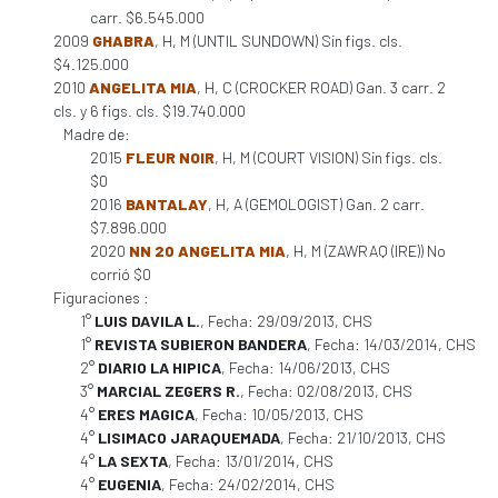
carr. $6.545.000
2009
GHABRA
, H, M (UNTIL SUNDOWN) Sin figs. cls.
$4.125.000
2010
ANGELITA MIA
, H, C (CROCKER ROAD) Gan. 3 carr. 2
cls. y 6 figs. cls. $19.740.000
Madre de:
2015
FLEUR NOIR
, H, M (COURT VISION) Sin figs. cls.
$0
2016
BANTALAY
, H, A (GEMOLOGIST) Gan. 2 carr.
$7.896.000
2020
NN 20 ANGELITA MIA
, H, M (ZAWRAQ (IRE)) No
corrió $0
Figuraciones :
1°
LUIS DAVILA L.
, Fecha: 29/09/2013, CHS
1°
REVISTA SUBIERON BANDERA
, Fecha: 14/03/2014, CHS
2°
DIARIO LA HIPICA
, Fecha: 14/06/2013, CHS
3°
MARCIAL ZEGERS R.
, Fecha: 02/08/2013, CHS
4°
ERES MAGICA
, Fecha: 10/05/2013, CHS
4°
LISIMACO JARAQUEMADA
, Fecha: 21/10/2013, CHS
4°
LA SEXTA
, Fecha: 13/01/2014, CHS
4°
EUGENIA
, Fecha: 24/02/2014, CHS