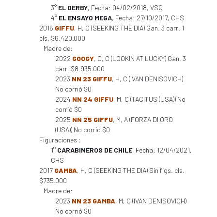
3°
EL DERBY
, Fecha: 04/02/2018, VSC
4°
EL ENSAYO MEGA
, Fecha: 27/10/2017, CHS
2016
GIFFU
, H, C (SEEKING THE DIA) Gan. 3 carr. 1
cls. $6.420.000
Madre de:
2022
GOOGY
, C, C (LOOKIN AT LUCKY) Gan. 3
carr. $8.935.000
2023
NN 23 GIFFU
, H, C (IVAN DENISOVICH)
No corrió $0
2024
NN 24 GIFFU
, M, C (TACITUS (USA)) No
corrió $0
2025
NN 25 GIFFU
, M, A (FORZA DI ORO
(USA)) No corrió $0
Figuraciones :
1°
CARABINEROS DE CHILE
, Fecha: 12/04/2021,
CHS
2017
GAMBA
, H, C (SEEKING THE DIA) Sin figs. cls.
$735.000
Madre de:
2023
NN 23 GAMBA
, M, C (IVAN DENISOVICH)
No corrió $0