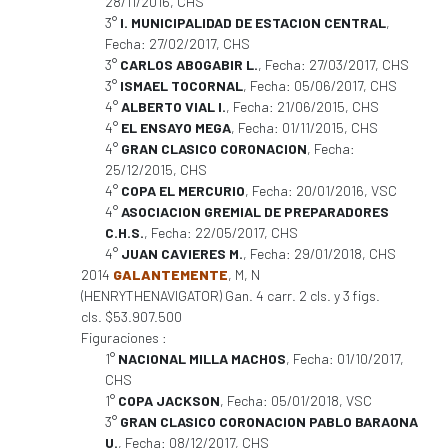
28/11/2016, CHS
3°
I. MUNICIPALIDAD DE ESTACION CENTRAL
,
Fecha: 27/02/2017, CHS
3°
CARLOS ABOGABIR L.
, Fecha: 27/03/2017, CHS
3°
ISMAEL TOCORNAL
, Fecha: 05/06/2017, CHS
4°
ALBERTO VIAL I.
, Fecha: 21/06/2015, CHS
4°
EL ENSAYO MEGA
, Fecha: 01/11/2015, CHS
4°
GRAN CLASICO CORONACION
, Fecha:
25/12/2015, CHS
4°
COPA EL MERCURIO
, Fecha: 20/01/2016, VSC
4°
ASOCIACION GREMIAL DE PREPARADORES
C.H.S.
, Fecha: 22/05/2017, CHS
4°
JUAN CAVIERES M.
, Fecha: 29/01/2018, CHS
2014
GALANTEMENTE
, M, N
(HENRYTHENAVIGATOR) Gan. 4 carr. 2 cls. y 3 figs.
cls. $53.907.500
Figuraciones :
1°
NACIONAL MILLA MACHOS
, Fecha: 01/10/2017,
CHS
1°
COPA JACKSON
, Fecha: 05/01/2018, VSC
3°
GRAN CLASICO CORONACION PABLO BARAONA
U.
, Fecha: 08/12/2017, CHS