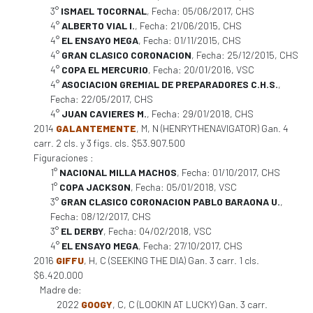
3°
ISMAEL TOCORNAL
, Fecha: 05/06/2017, CHS
4°
ALBERTO VIAL I.
, Fecha: 21/06/2015, CHS
4°
EL ENSAYO MEGA
, Fecha: 01/11/2015, CHS
4°
GRAN CLASICO CORONACION
, Fecha: 25/12/2015, CHS
4°
COPA EL MERCURIO
, Fecha: 20/01/2016, VSC
4°
ASOCIACION GREMIAL DE PREPARADORES C.H.S.
,
Fecha: 22/05/2017, CHS
4°
JUAN CAVIERES M.
, Fecha: 29/01/2018, CHS
2014
GALANTEMENTE
, M, N (HENRYTHENAVIGATOR) Gan. 4
carr. 2 cls. y 3 figs. cls. $53.907.500
Figuraciones :
1°
NACIONAL MILLA MACHOS
, Fecha: 01/10/2017, CHS
1°
COPA JACKSON
, Fecha: 05/01/2018, VSC
3°
GRAN CLASICO CORONACION PABLO BARAONA U.
,
Fecha: 08/12/2017, CHS
3°
EL DERBY
, Fecha: 04/02/2018, VSC
4°
EL ENSAYO MEGA
, Fecha: 27/10/2017, CHS
2016
GIFFU
, H, C (SEEKING THE DIA) Gan. 3 carr. 1 cls.
$6.420.000
Madre de:
2022
GOOGY
, C, C (LOOKIN AT LUCKY) Gan. 3 carr.