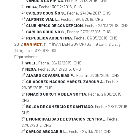
4°
VAMOS A LA HIPICA
, Fecha: 12/12/2016, CHS
4°
MEGA
, Fecha: 30/12/2016, CHS
4°
CARLOS COUSIÑO S.
, Fecha: 24/04/2017, CHS
4°
ALFONSO VIAL L.
, Fecha: 19/01/2018, CHS
4°
CLUB HIPICO DE CONCEPCION
, Fecha: 23/03/2018, CHS
4°
CARLOS COUSIÑO S.
, Fecha: 27/04/2018, CHS
4°
REPUBLICA ARGENTINA
, Fecha: 07/05/2018, CHS
2012
GANIVET
, M, M (IVAN DENISOVICH) Gan. 9 carr. 2 cls. y
13 figs. cls. $72.678.000
Figuraciones :
1°
WOLF
, Fecha: 06/12/2015, CHS
1°
MEGA
, Fecha: 30/12/2016, CHS
2°
ALVARO COVARRUBIAS P.
, Fecha: 01/05/2015, CHS
2°
CRIADORES MACHOS MARCEL ZAROUR A.
, Fecha:
29/05/2015, CHS
2°
IGNACIO URRUTIA DE LA SOTTA
, Fecha: 21/08/2015,
CHS
2°
BOLSA DE COMERCIO DE SANTIAGO
, Fecha: 28/11/2016,
CHS
3°
I. MUNICIPALIDAD DE ESTACION CENTRAL
, Fecha:
27/02/2017, CHS
3°
CARLOS ABOGABIR L.
, Fecha: 27/03/2017, CHS