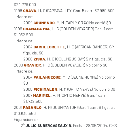
$24.779.000
1998
GRAVA
, H, C (FAPPAVALLEY) Gan. 5 carr. $7.980.500
Madre de:
2004
GRUÑENDO
, M, M (EARLY GRAY) No corrió $0
1999
GRANADA MIA
, H, C (GOLDEN VOYAGER) Gan. 1 carr.
$1.032.500
Madre de:
2004
BACHELORETTE
, H, C (AFRICAN DANCER) Sin
figs. cls. $0
2006
ZISKA
, H, C (COLUMBUS DAY) Sin figs. cls. $0
2000
GRAVIER
, H, C (GOLDEN VOYAGER) No corrió $0
Madre de:
2004
PAILAHUEQUE
, M, C (JEUNE HOMME) No corrió
$0
2005
PICHIMALEN
, H, M (OPTIC NERVE) No corrió $0
2007
MARIMEL
, H, M (OPTIC NERVE) Gan. 1 carr.
$1.732.500
2001
PASANLO
, H, M (DUSHYANTOR) Gan. 1 carr. 6 figs. cls.
$10.630.550
Figuraciones :
2°
JULIO SUBERCASEAUX B
, Fecha: 28/05/2004, CHS