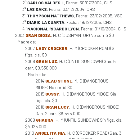
2°
CARLOS VALDES I.
, Fecha: 30/07/2004, CHS
3°
LAS OAKS
, Fecha: 03/12/2004, CHS
3°
THOMPSON MATTHEWS
, Fecha: 23/02/2005, VSC
3°
DIARIO LA CUARTA
, Fecha: 19/12/2005, CHS
4°
NACIONAL RICARDO LYON
, Fecha: 01/10/2004, CHS
2003
GRAN DIOSA
, H, C (DUSHYANTOR) No corrió $0
Madre de:
2007
LADY CROCKER
, H, M (CROCKER ROAD) Sin
figs. cls. $0
2008
GRAN LUZ
, H, C (UNTIL SUNDOWN) Gan. 5
carr. $9.530.000
Madre de:
2014
GLAD STONE
, M, C (DANGEROUS
MIDGE) No corrió $0
2015
GUSSY
, H, C (DANGEROUS MIDGE) Sin
figs. cls. $0
2016
GRAN LUCY
, H, C (DANGEROUS MIDGE)
Gan. 2 carr. $6.545.000
2009
GHABRA
, H, M (UNTIL SUNDOWN) Sin figs. cls.
$4.125.000
2010
ANGELITA MIA
, H, C (CROCKER ROAD) Gan. 3