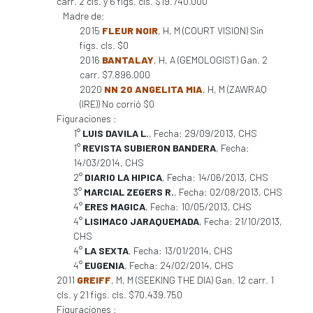
carr. 2 cls. y 6 figs. cls. $19.740.000
Madre de:
2015
FLEUR NOIR
, H, M (COURT VISION) Sin
figs. cls. $0
2016
BANTALAY
, H, A (GEMOLOGIST) Gan. 2
carr. $7.896.000
2020
NN 20 ANGELITA MIA
, H, M (ZAWRAQ
(IRE)) No corrió $0
Figuraciones :
1°
LUIS DAVILA L.
, Fecha: 29/09/2013, CHS
1°
REVISTA SUBIERON BANDERA
, Fecha:
14/03/2014, CHS
2°
DIARIO LA HIPICA
, Fecha: 14/06/2013, CHS
3°
MARCIAL ZEGERS R.
, Fecha: 02/08/2013, CHS
4°
ERES MAGICA
, Fecha: 10/05/2013, CHS
4°
LISIMACO JARAQUEMADA
, Fecha: 21/10/2013,
CHS
4°
LA SEXTA
, Fecha: 13/01/2014, CHS
4°
EUGENIA
, Fecha: 24/02/2014, CHS
2011
GREIFF
, M, M (SEEKING THE DIA) Gan. 12 carr. 1
cls. y 21 figs. cls. $70.439.750
Figuraciones :