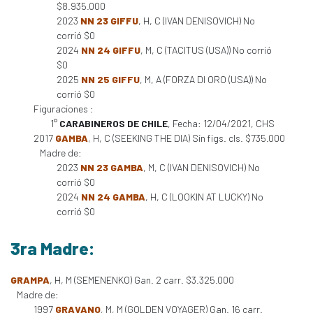
$8.935.000
2023
NN 23 GIFFU
, H, C (IVAN DENISOVICH) No
corrió $0
2024
NN 24 GIFFU
, M, C (TACITUS (USA)) No corrió
$0
2025
NN 25 GIFFU
, M, A (FORZA DI ORO (USA)) No
corrió $0
Figuraciones :
1°
CARABINEROS DE CHILE
, Fecha: 12/04/2021, CHS
2017
GAMBA
, H, C (SEEKING THE DIA) Sin figs. cls. $735.000
Madre de:
2023
NN 23 GAMBA
, M, C (IVAN DENISOVICH) No
corrió $0
2024
NN 24 GAMBA
, H, C (LOOKIN AT LUCKY) No
corrió $0
3ra Madre:
GRAMPA
, H, M (SEMENENKO) Gan. 2 carr. $3.325.000
Madre de:
1997
GRAVANO
, M, M (GOLDEN VOYAGER) Gan. 16 carr.