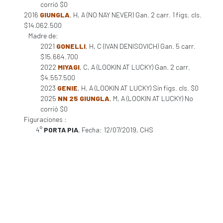
corrió $0
2016
GIUNGLA
, H, A (NO NAY NEVER) Gan. 2 carr. 1 figs. cls.
$14.062.500
Madre de:
2021
GONELLI
, H, C (IVAN DENISOVICH) Gan. 5 carr.
$15.664.700
2022
MIYAGI
, C, A (LOOKIN AT LUCKY) Gan. 2 carr.
$4.557.500
2023
GENIE
, H, A (LOOKIN AT LUCKY) Sin figs. cls. $0
2025
NN 25 GIUNGLA
, M, A (LOOKIN AT LUCKY) No
corrió $0
Figuraciones :
4°
PORTA PIA
, Fecha: 12/07/2019, CHS