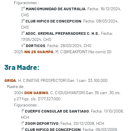
Figuraciones :
2°
MANCOMUNIDAD DE AUSTRALIA
, Fecha: 16/12/2024,
CHS
3°
CLUB HIPICO DE CONCEPCION
, Fecha: 08/03/2024,
CHS
3°
ASOC. GREMIAL PREPARADORES C. H.S.
, Fecha:
17/05/2024, CHS
4°
DORTICOS
, Fecha: 28/03/2024, CHS
2025
NN 25 GUAMPA
, M, C (BREAKPOINT) No corrió $0
3ra Madre:
GRIDA
, H, C (NATIVE PROSPECTOR) Gan. 1 carr. $3.100.000
Madre de:
2004
DON GABINO
, C, C (DUSHYANTOR) Gan. 35 carr. 30 cls.
y 27 figs. cls. $177.327.000
Figuraciones :
1°
CUERPO CONSULAR DE SANTIAGO
, Fecha: 11/10/2008,
HCH
1°
ZOOM DEPORTIVO
, Fecha: 20/12/2008, HCH
1°
CLUB HIPICO DE CONCEPCION
, Fecha: 06/03/2009,