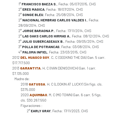
1°
FRANCISCO BAEZA S.
, Fecha: 05/07/2015, CHS
2°
ERES MAGICA
, Fecha: 18/07/2014, CHS
2°
SONGE BLEU
, Fecha: 25/08/2014, CHS
2°
NACIONAL HEMBRAS CARLOS VALDES I.
, Fecha:
28/09/2014, CHS
2°
JORGE BARAONA P.
, Fecha: 17/11/2014, CHS
2°
LAS OAKS CARLOS HIRMAS A.
, Fecha: 08/12/2014, CHS
3°
JULIO SUBERCASEAUX B.
, Fecha: 09/05/2014, CHS
3°
POLLA DE POTRANCAS
, Fecha: 03/08/2014, CHS
4°
PALOMA INFIEL
, Fecha: 23/03/2015, CHS
2012
DEL HUASCO SOY
, C, C (SEEKING THE DIA) Gan. 5 carr.
$17.717.500
2013
GARANTITA
, H, C (IVAN DENISOVICH) Gan. 1 carr.
$7.135.000
Madre de:
2018
GATUSSA
, H, C (LOOKIN AT LUCKY) Sin figs. cls.
$375.000
2020
AQUIMBAO
, M, C (MO TOWN) Gan. 6 carr. 5 figs.
cls. $30.267.550
Figuraciones :
2°
EARLY GRAY
, Fecha: 17/11/2023, CHS