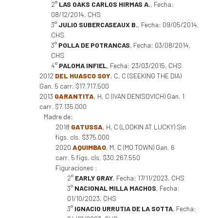
2°
LAS OAKS CARLOS HIRMAS A.
, Fecha:
08/12/2014, CHS
3°
JULIO SUBERCASEAUX B.
, Fecha: 09/05/2014,
CHS
3°
POLLA DE POTRANCAS
, Fecha: 03/08/2014,
CHS
4°
PALOMA INFIEL
, Fecha: 23/03/2015, CHS
2012
DEL HUASCO SOY
, C, C (SEEKING THE DIA)
Gan. 5 carr. $17.717.500
2013
GARANTITA
, H, C (IVAN DENISOVICH) Gan. 1
carr. $7.135.000
Madre de:
2018
GATUSSA
, H, C (LOOKIN AT LUCKY) Sin
figs. cls. $375.000
2020
AQUIMBAO
, M, C (MO TOWN) Gan. 6
carr. 5 figs. cls. $30.267.550
Figuraciones :
2°
EARLY GRAY
, Fecha: 17/11/2023, CHS
3°
NACIONAL MILLA MACHOS
, Fecha:
01/10/2023, CHS
3°
IGNACIO URRUTIA DE LA SOTTA
, Fecha: