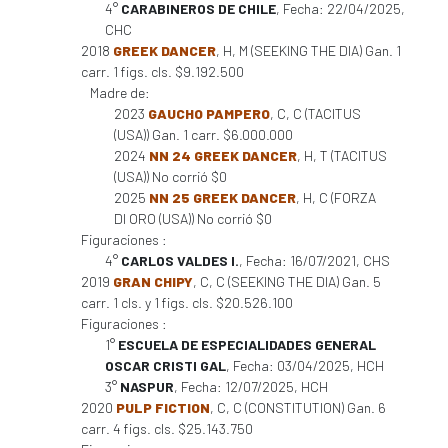
4°
CARABINEROS DE CHILE
, Fecha: 22/04/2025,
CHC
2018
GREEK DANCER
, H, M (SEEKING THE DIA) Gan. 1
carr. 1 figs. cls. $9.192.500
Madre de:
2023
GAUCHO PAMPERO
, C, C (TACITUS
(USA)) Gan. 1 carr. $6.000.000
2024
NN 24 GREEK DANCER
, H, T (TACITUS
(USA)) No corrió $0
2025
NN 25 GREEK DANCER
, H, C (FORZA
DI ORO (USA)) No corrió $0
Figuraciones :
4°
CARLOS VALDES I.
, Fecha: 16/07/2021, CHS
2019
GRAN CHIPY
, C, C (SEEKING THE DIA) Gan. 5
carr. 1 cls. y 1 figs. cls. $20.526.100
Figuraciones :
1°
ESCUELA DE ESPECIALIDADES GENERAL
OSCAR CRISTI GAL
, Fecha: 03/04/2025, HCH
3°
NASPUR
, Fecha: 12/07/2025, HCH
2020
PULP FICTION
, C, C (CONSTITUTION) Gan. 6
carr. 4 figs. cls. $25.143.750