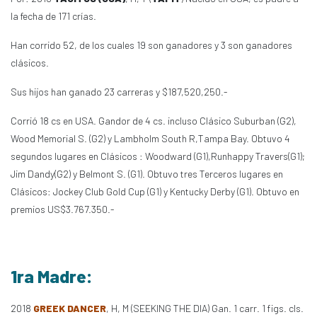
la fecha de 171 crías.
Han corrido 52, de los cuales 19 son ganadores y 3 son ganadores
clásicos.
Sus hijos han ganado 23 carreras y $187,520,250.-
Corrió 18 cs en USA. Gandor de 4 cs. incluso Clásico Suburban (G2),
Wood Memorial S. (G2) y Lambholm South R,Tampa Bay. Obtuvo 4
segundos lugares en Clásicos : Woodward (G1),Runhappy Travers(G1);
Jim Dandy(G2) y Belmont S. (G1). Obtuvo tres Terceros lugares en
Clásicos: Jockey Club Gold Cup (G1) y Kentucky Derby (G1). Obtuvo en
premios US$3.767.350.-
1ra Madre:
2018
GREEK DANCER
, H, M (SEEKING THE DIA) Gan. 1 carr. 1 figs. cls.