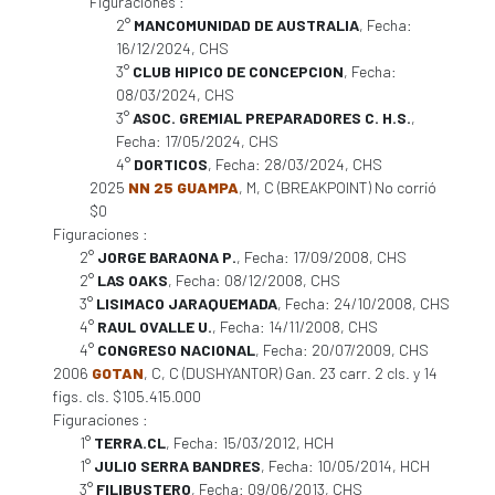
Figuraciones :
2°
MANCOMUNIDAD DE AUSTRALIA
, Fecha:
16/12/2024, CHS
3°
CLUB HIPICO DE CONCEPCION
, Fecha:
08/03/2024, CHS
3°
ASOC. GREMIAL PREPARADORES C. H.S.
,
Fecha: 17/05/2024, CHS
4°
DORTICOS
, Fecha: 28/03/2024, CHS
2025
NN 25 GUAMPA
, M, C (BREAKPOINT) No corrió
$0
Figuraciones :
2°
JORGE BARAONA P.
, Fecha: 17/09/2008, CHS
2°
LAS OAKS
, Fecha: 08/12/2008, CHS
3°
LISIMACO JARAQUEMADA
, Fecha: 24/10/2008, CHS
4°
RAUL OVALLE U.
, Fecha: 14/11/2008, CHS
4°
CONGRESO NACIONAL
, Fecha: 20/07/2009, CHS
2006
GOTAN
, C, C (DUSHYANTOR) Gan. 23 carr. 2 cls. y 14
figs. cls. $105.415.000
Figuraciones :
1°
TERRA.CL
, Fecha: 15/03/2012, HCH
1°
JULIO SERRA BANDRES
, Fecha: 10/05/2014, HCH
3°
FILIBUSTERO
, Fecha: 09/06/2013, CHS