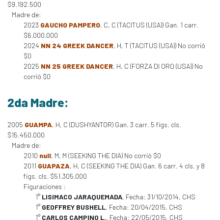
$9.192.500
Madre de:
2023
GAUCHO PAMPERO
, C, C (TACITUS (USA)) Gan. 1 carr.
$6.000.000
2024
NN 24 GREEK DANCER
, H, T (TACITUS (USA)) No corrió
$0
2025
NN 25 GREEK DANCER
, H, C (FORZA DI ORO (USA)) No
corrió $0
2da Madre:
2005
GUAMPA
, H, C (DUSHYANTOR) Gan. 3 carr. 5 figs. cls.
$15.450.000
Madre de:
2010
null
, M, M (SEEKING THE DIA) No corrió $0
2011
GUAPAZA
, H, C (SEEKING THE DIA) Gan. 6 carr. 4 cls. y 8
figs. cls. $51.305.000
Figuraciones :
1°
LISIMACO JARAQUEMADA
, Fecha: 31/10/2014, CHS
1°
GEOFFREY BUSHELL
, Fecha: 20/04/2015, CHS
1°
CARLOS CAMPINO L.
, Fecha: 22/05/2015, CHS