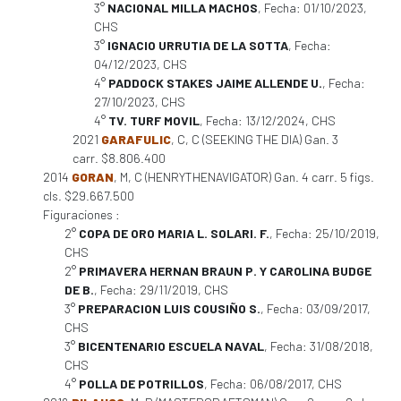
3°
NACIONAL MILLA MACHOS
, Fecha: 01/10/2023,
CHS
3°
IGNACIO URRUTIA DE LA SOTTA
, Fecha:
04/12/2023, CHS
4°
PADDOCK STAKES JAIME ALLENDE U.
, Fecha:
27/10/2023, CHS
4°
TV. TURF MOVIL
, Fecha: 13/12/2024, CHS
2021
GARAFULIC
, C, C (SEEKING THE DIA) Gan. 3
carr. $8.806.400
2014
GORAN
, M, C (HENRYTHENAVIGATOR) Gan. 4 carr. 5 figs.
cls. $29.667.500
Figuraciones :
2°
COPA DE ORO MARIA L. SOLARI. F.
, Fecha: 25/10/2019,
CHS
2°
PRIMAVERA HERNAN BRAUN P. Y CAROLINA BUDGE
DE B.
, Fecha: 29/11/2019, CHS
3°
PREPARACION LUIS COUSIÑO S.
, Fecha: 03/09/2017,
CHS
3°
BICENTENARIO ESCUELA NAVAL
, Fecha: 31/08/2018,
CHS
4°
POLLA DE POTRILLOS
, Fecha: 06/08/2017, CHS