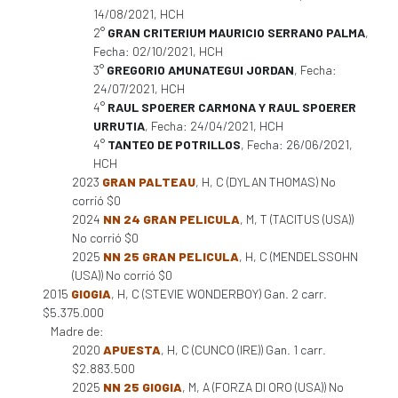
14/08/2021, HCH
2°
GRAN CRITERIUM MAURICIO SERRANO PALMA
,
Fecha: 02/10/2021, HCH
3°
GREGORIO AMUNATEGUI JORDAN
, Fecha:
24/07/2021, HCH
4°
RAUL SPOERER CARMONA Y RAUL SPOERER
URRUTIA
, Fecha: 24/04/2021, HCH
4°
TANTEO DE POTRILLOS
, Fecha: 26/06/2021,
HCH
2023
GRAN PALTEAU
, H, C (DYLAN THOMAS) No
corrió $0
2024
NN 24 GRAN PELICULA
, M, T (TACITUS (USA))
No corrió $0
2025
NN 25 GRAN PELICULA
, H, C (MENDELSSOHN
(USA)) No corrió $0
2015
GIOGIA
, H, C (STEVIE WONDERBOY) Gan. 2 carr.
$5.375.000
Madre de:
2020
APUESTA
, H, C (CUNCO (IRE)) Gan. 1 carr.
$2.883.500
2025
NN 25 GIOGIA
, M, A (FORZA DI ORO (USA)) No