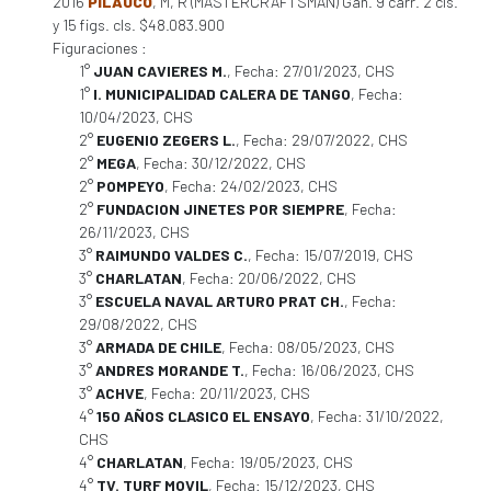
2016
PILAUCO
, M, R (MASTERCRAFTSMAN) Gan. 9 carr. 2 cls.
y 15 figs. cls. $48.083.900
Figuraciones :
1°
JUAN CAVIERES M.
, Fecha: 27/01/2023, CHS
1°
I. MUNICIPALIDAD CALERA DE TANGO
, Fecha:
10/04/2023, CHS
2°
EUGENIO ZEGERS L.
, Fecha: 29/07/2022, CHS
2°
MEGA
, Fecha: 30/12/2022, CHS
2°
POMPEYO
, Fecha: 24/02/2023, CHS
2°
FUNDACION JINETES POR SIEMPRE
, Fecha:
26/11/2023, CHS
3°
RAIMUNDO VALDES C.
, Fecha: 15/07/2019, CHS
3°
CHARLATAN
, Fecha: 20/06/2022, CHS
3°
ESCUELA NAVAL ARTURO PRAT CH.
, Fecha:
29/08/2022, CHS
3°
ARMADA DE CHILE
, Fecha: 08/05/2023, CHS
3°
ANDRES MORANDE T.
, Fecha: 16/06/2023, CHS
3°
ACHVE
, Fecha: 20/11/2023, CHS
4°
150 AÑOS CLASICO EL ENSAYO
, Fecha: 31/10/2022,
CHS
4°
CHARLATAN
, Fecha: 19/05/2023, CHS
4°
TV. TURF MOVIL
, Fecha: 15/12/2023, CHS