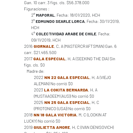
Gan. 10 carr. 3 figs. cls. $56.378.000
Figuraciones :
2°
MAPORAL
, Fecha: 18/01/2020, HCH
3°
EDMUNDO SEARLE LORCA
, Fecha: 30/11/2019,
HCH
4°
COLECTIVIDAD ARABE DE CHILE
, Fecha:
09/11/2019, HCH
2016
GIORNALE
, C, A (MASTERCRAFTSMAN) Gan. 6
carr. $21.465.500
2017
GALA ESPECIAL
, H, A (SEEKING THE DIA) Sin
figs. cls. $0
Madre de:
2022
NN 22 GALA ESPECIAL
, H, A (VIEJO
ALEMAN) No corrió $0
2023
LA COKITA BERNARDA
, H, A
(MUSTAAQEEM (AUS)) No corrió $0
2025
NN 25 GALA ESPECIAL
, H, C
(PROTONICO (USA)) No corrió $0
2018
NN 18 GALA VICTORIA
, M, C (LOOKIN AT
LUCKY) No corrió $0
2019
GIULIETTA AMORE
, H, C (IVAN DENISOVICH)