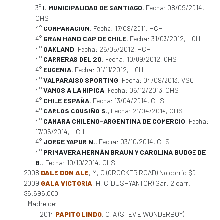
3°
I. MUNICIPALIDAD DE SANTIAGO
, Fecha: 08/09/2014,
CHS
4°
COMPARACION
, Fecha: 17/09/2011, HCH
4°
GRAN HANDICAP DE CHILE
, Fecha: 31/03/2012, HCH
4°
OAKLAND
, Fecha: 26/05/2012, HCH
4°
CARRERAS DEL 20
, Fecha: 10/09/2012, CHS
4°
EUGENIA
, Fecha: 01/11/2012, HCH
4°
VALPARAISO SPORTING
, Fecha: 04/09/2013, VSC
4°
VAMOS A LA HIPICA
, Fecha: 06/12/2013, CHS
4°
CHILE ESPAÑA
, Fecha: 13/04/2014, CHS
4°
CARLOS COUSIÑO S.
, Fecha: 21/04/2014, CHS
4°
CAMARA CHILENO-ARGENTINA DE COMERCIO
, Fecha:
17/05/2014, HCH
4°
JORGE YAPUR N.
, Fecha: 03/10/2014, CHS
4°
PRIMAVERA HERNÀN BRAUN Y CAROLINA BUDGE DE
B.
, Fecha: 10/10/2014, CHS
2008
DALE DON ALE
, M, C (CROCKER ROAD) No corrió $0
2009
GALA VICTORIA
, H, C (DUSHYANTOR) Gan. 2 carr.
$5.695.000
Madre de:
2014
PAPITO LINDO
, C, A (STEVIE WONDERBOY)