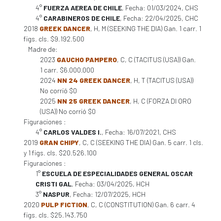
4°
FUERZA AEREA DE CHILE
, Fecha: 01/03/2024, CHS
4°
CARABINEROS DE CHILE
, Fecha: 22/04/2025, CHC
2018
GREEK DANCER
, H, M (SEEKING THE DIA) Gan. 1 carr. 1
figs. cls. $9.192.500
Madre de:
2023
GAUCHO PAMPERO
, C, C (TACITUS (USA)) Gan.
1 carr. $6.000.000
2024
NN 24 GREEK DANCER
, H, T (TACITUS (USA))
No corrió $0
2025
NN 25 GREEK DANCER
, H, C (FORZA DI ORO
(USA)) No corrió $0
Figuraciones :
4°
CARLOS VALDES I.
, Fecha: 16/07/2021, CHS
2019
GRAN CHIPY
, C, C (SEEKING THE DIA) Gan. 5 carr. 1 cls.
y 1 figs. cls. $20.526.100
Figuraciones :
1°
ESCUELA DE ESPECIALIDADES GENERAL OSCAR
CRISTI GAL
, Fecha: 03/04/2025, HCH
3°
NASPUR
, Fecha: 12/07/2025, HCH
2020
PULP FICTION
, C, C (CONSTITUTION) Gan. 6 carr. 4
figs. cls. $25.143.750