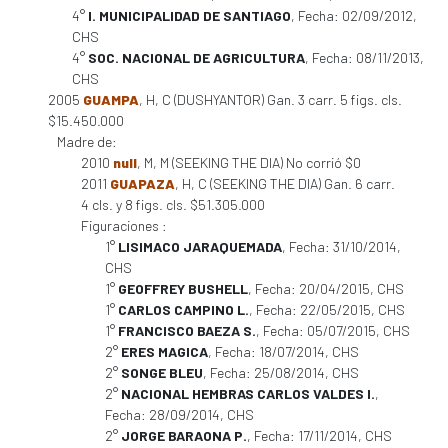
4°
I. MUNICIPALIDAD DE SANTIAGO
, Fecha: 02/09/2012,
CHS
4°
SOC. NACIONAL DE AGRICULTURA
, Fecha: 08/11/2013,
CHS
2005
GUAMPA
, H, C (DUSHYANTOR) Gan. 3 carr. 5 figs. cls.
$15.450.000
Madre de:
2010
null
, M, M (SEEKING THE DIA) No corrió $0
2011
GUAPAZA
, H, C (SEEKING THE DIA) Gan. 6 carr.
4 cls. y 8 figs. cls. $51.305.000
Figuraciones :
1°
LISIMACO JARAQUEMADA
, Fecha: 31/10/2014,
CHS
1°
GEOFFREY BUSHELL
, Fecha: 20/04/2015, CHS
1°
CARLOS CAMPINO L.
, Fecha: 22/05/2015, CHS
1°
FRANCISCO BAEZA S.
, Fecha: 05/07/2015, CHS
2°
ERES MAGICA
, Fecha: 18/07/2014, CHS
2°
SONGE BLEU
, Fecha: 25/08/2014, CHS
2°
NACIONAL HEMBRAS CARLOS VALDES I.
,
Fecha: 28/09/2014, CHS
2°
JORGE BARAONA P.
, Fecha: 17/11/2014, CHS