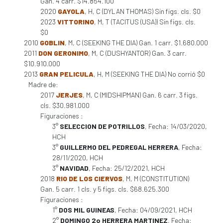
Gan. 4 carr. $14.854.100
2020
GAYOLA
, H, C (DYLAN THOMAS) Sin figs. cls. $0
2023
VITTORINO
, M, T (TACITUS (USA)) Sin figs. cls.
$0
2010
GOBLIN
, M, C (SEEKING THE DIA) Gan. 1 carr. $1.680.000
2011
DON GERONIMO
, M, C (DUSHYANTOR) Gan. 3 carr.
$10.910.000
2013
GRAN PELICULA
, H, M (SEEKING THE DIA) No corrió $0
Madre de:
2017
JERJES
, M, C (MIDSHIPMAN) Gan. 6 carr. 3 figs.
cls. $30.981.000
Figuraciones :
3°
SELECCION DE POTRILLOS
, Fecha: 14/03/2020,
HCH
3°
GUILLERMO DEL PEDREGAL HERRERA
, Fecha:
28/11/2020, HCH
3°
NAVIDAD
, Fecha: 25/12/2021, HCH
2018
RIO DE LOS CIERVOS
, M, M (CONSTITUTION)
Gan. 5 carr. 1 cls. y 5 figs. cls. $68.625.300
Figuraciones :
1°
DOS MIL GUINEAS
, Fecha: 04/09/2021, HCH
2°
DOMINGO 2o HERRERA MARTINEZ
, Fecha: