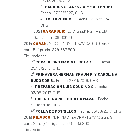
04/12/2023, CHS
4°
PADDOCK STAKES JAIME ALLENDE U.
,
Fecha: 27/10/2023, CHS
4°
TV. TURF MOVIL
, Fecha: 13/12/2024,
CHS
2021
GARAFULIC
, C, C (SEEKING THE DIA)
Gan. 3 carr. $8.806.400
2014
GORAN
, M, C (HENRYTHENAVIGATOR) Gan. 4
carr. 5 figs. cls. $29.667.500
Figuraciones :
2°
COPA DE ORO MARIA L. SOLARI. F.
, Fecha:
25/10/2019, CHS
2°
PRIMAVERA HERNAN BRAUN P. Y CAROLINA
BUDGE DE B.
, Fecha: 29/11/2019, CHS
3°
PREPARACION LUIS COUSIÑO S.
, Fecha:
03/09/2017, CHS
3°
BICENTENARIO ESCUELA NAVAL
, Fecha:
31/08/2018, CHS
4°
POLLA DE POTRILLOS
, Fecha: 06/08/2017, CHS
2016
PILAUCO
, M, R (MASTERCRAFTSMAN) Gan. 9
carr. 2 cls. y 15 figs. cls. $48.083.900
Figuraciones :