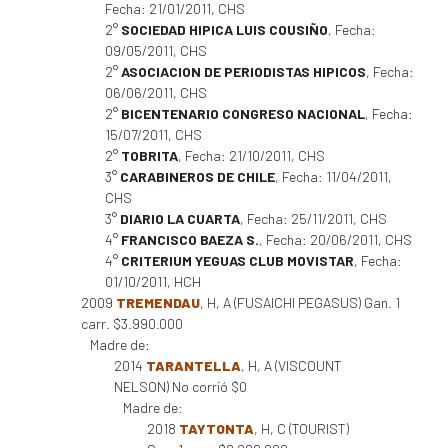
Fecha: 21/01/2011, CHS
2°
SOCIEDAD HIPICA LUIS COUSIÑO
, Fecha:
09/05/2011, CHS
2°
ASOCIACION DE PERIODISTAS HIPICOS
, Fecha:
06/06/2011, CHS
2°
BICENTENARIO CONGRESO NACIONAL
, Fecha:
15/07/2011, CHS
2°
TOBRITA
, Fecha: 21/10/2011, CHS
3°
CARABINEROS DE CHILE
, Fecha: 11/04/2011,
CHS
3°
DIARIO LA CUARTA
, Fecha: 25/11/2011, CHS
4°
FRANCISCO BAEZA S.
, Fecha: 20/06/2011, CHS
4°
CRITERIUM YEGUAS CLUB MOVISTAR
, Fecha:
01/10/2011, HCH
2009
TREMENDAU
, H, A (FUSAICHI PEGASUS) Gan. 1
carr. $3.990.000
Madre de:
2014
TARANTELLA
, H, A (VISCOUNT
NELSON) No corrió $0
Madre de:
2018
TAYTONTA
, H, C (TOURIST)