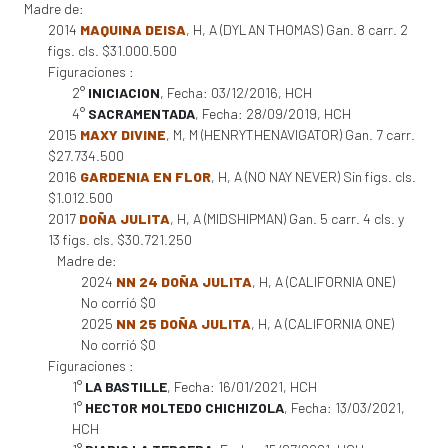
Madre de:
2014
MAQUINA DEISA
, H, A (DYLAN THOMAS) Gan. 8 carr. 2
figs. cls. $31.000.500
Figuraciones :
2°
INICIACION
, Fecha: 03/12/2016, HCH
4°
SACRAMENTADA
, Fecha: 28/09/2019, HCH
2015
MAXY DIVINE
, M, M (HENRYTHENAVIGATOR) Gan. 7 carr.
$27.734.500
2016
GARDENIA EN FLOR
, H, A (NO NAY NEVER) Sin figs. cls.
$1.012.500
2017
DOÑA JULITA
, H, A (MIDSHIPMAN) Gan. 5 carr. 4 cls. y
13 figs. cls. $30.721.250
Madre de:
2024
NN 24 DOÑA JULITA
, H, A (CALIFORNIA ONE)
No corrió $0
2025
NN 25 DOÑA JULITA
, H, A (CALIFORNIA ONE)
No corrió $0
Figuraciones :
1°
LA BASTILLE
, Fecha: 16/01/2021, HCH
1°
HECTOR MOLTEDO CHICHIZOLA
, Fecha: 13/03/2021,
HCH