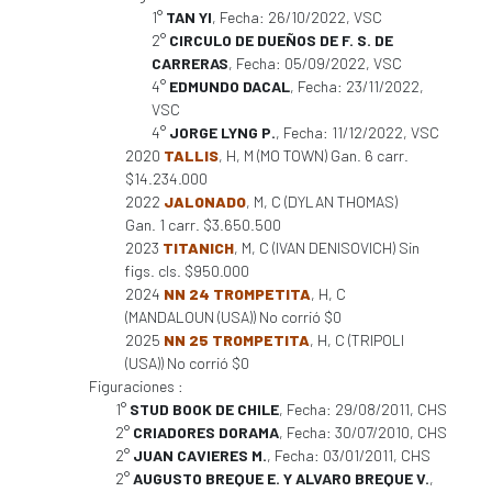
1°
TAN YI
, Fecha: 26/10/2022, VSC
2°
CIRCULO DE DUEÑOS DE F. S. DE
CARRERAS
, Fecha: 05/09/2022, VSC
4°
EDMUNDO DACAL
, Fecha: 23/11/2022,
VSC
4°
JORGE LYNG P.
, Fecha: 11/12/2022, VSC
2020
TALLIS
, H, M (MO TOWN) Gan. 6 carr.
$14.234.000
2022
JALONADO
, M, C (DYLAN THOMAS)
Gan. 1 carr. $3.650.500
2023
TITANICH
, M, C (IVAN DENISOVICH) Sin
figs. cls. $950.000
2024
NN 24 TROMPETITA
, H, C
(MANDALOUN (USA)) No corrió $0
2025
NN 25 TROMPETITA
, H, C (TRIPOLI
(USA)) No corrió $0
Figuraciones :
1°
STUD BOOK DE CHILE
, Fecha: 29/08/2011, CHS
2°
CRIADORES DORAMA
, Fecha: 30/07/2010, CHS
2°
JUAN CAVIERES M.
, Fecha: 03/01/2011, CHS
2°
AUGUSTO BREQUE E. Y ALVARO BREQUE V.
,