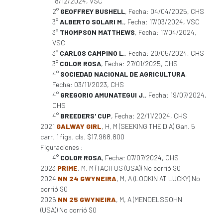
18/12/2024, VSC
2°
GEOFFREY BUSHELL
, Fecha: 04/04/2025, CHS
3°
ALBERTO SOLARI M.
, Fecha: 17/03/2024, VSC
3°
THOMPSON MATTHEWS
, Fecha: 17/04/2024,
VSC
3°
CARLOS CAMPINO L.
, Fecha: 20/05/2024, CHS
3°
COLOR ROSA
, Fecha: 27/01/2025, CHS
4°
SOCIEDAD NACIONAL DE AGRICULTURA
,
Fecha: 03/11/2023, CHS
4°
GREGORIO AMUNATEGUI J.
, Fecha: 19/07/2024,
CHS
4°
BREEDERS' CUP
, Fecha: 22/11/2024, CHS
2021
GALWAY GIRL
, H, M (SEEKING THE DIA) Gan. 5
carr. 1 figs. cls. $17.968.800
Figuraciones :
4°
COLOR ROSA
, Fecha: 07/07/2024, CHS
2023
PRIME
, M, M (TACITUS (USA)) No corrió $0
2024
NN 24 GWYNEIRA
, M, A (LOOKIN AT LUCKY) No
corrió $0
2025
NN 25 GWYNEIRA
, M, A (MENDELSSOHN
(USA)) No corrió $0