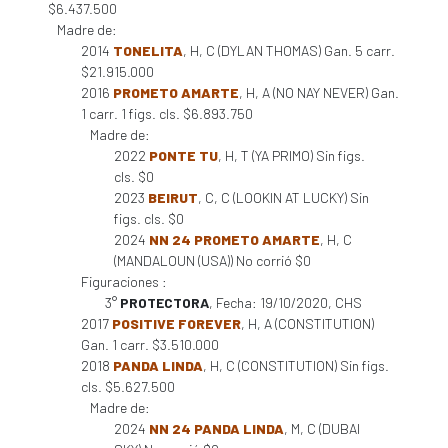
$6.437.500
Madre de:
2014
TONELITA
, H, C (DYLAN THOMAS) Gan. 5 carr.
$21.915.000
2016
PROMETO AMARTE
, H, A (NO NAY NEVER) Gan.
1 carr. 1 figs. cls. $6.893.750
Madre de:
2022
PONTE TU
, H, T (YA PRIMO) Sin figs.
cls. $0
2023
BEIRUT
, C, C (LOOKIN AT LUCKY) Sin
figs. cls. $0
2024
NN 24 PROMETO AMARTE
, H, C
(MANDALOUN (USA)) No corrió $0
Figuraciones :
3°
PROTECTORA
, Fecha: 19/10/2020, CHS
2017
POSITIVE FOREVER
, H, A (CONSTITUTION)
Gan. 1 carr. $3.510.000
2018
PANDA LINDA
, H, C (CONSTITUTION) Sin figs.
cls. $5.627.500
Madre de:
2024
NN 24 PANDA LINDA
, M, C (DUBAI