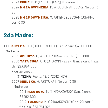
2023
PRIME
, M, M (TACITUS (USA)) No corrió $0
2024
NN 24 GWYNEIRA
, M, A (LOOKIN AT LUCKY) No corrió
$0
2025
NN 25 GWYNEIRA
, M, A (MENDELSSOHN (USA)) No
corrió $0
2da Madre:
1999
GHELMA
, H, A (GOLD TRIBUTE) Gan. 2 carr. $4.000.000
Madre de:
2005
GELMITO
, C, A (STUKA II) Sin figs. cls. $150.000
2006
TATA CUGA
, C, C (STORMIN FEVER) Gan. 9 carr. 1 figs.
cls. $23.864.500
Figuraciones :
3°
TIZNA
, Fecha: 19/01/2012, HCH
2007
GHELSKA
, H, A (STUKA II) No corrió $0
Madre de:
2011
PACO BUYO
, M, M (MAYAKOVSKY) Gan. 2 carr.
$7.192.500
2012
TOLUCHO
, M, C (MAYAKOVSKY) Gan. 20 carr. 1
figs. cls. $83.761.925