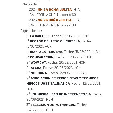
Madre de:
2024
NN 24 DOÑA JULITA
, H, A
(CALIFORNIA ONE) No corrió $0
2025
NN 25 DOÑA JULITA
, H, A
(CALIFORNIA ONE) No corrió $0
Figuraciones :
1°
LA BASTILLE
, Fecha: 16/01/2021, HCH
1°
HECTOR MOLTEDO CHICHIZOLA
, Fecha:
13/03/2021, HCH
1°
DIARIO LA TERCERA
, Fecha: 15/07/2021, HCH
1°
COMPARACION
, Fecha: 09/10/2021, HCH
2°
WOW CAT
, Fecha: 20/02/2021, HCH
2°
AYSHA
, Fecha: 20/05/2021, HCH
2°
MOSCONA
, Fecha: 22/05/2021, HCH
2°
ASOCIACION DE PERIODISTAS Y TECNICOS
HIPICOS JOSE SALINAS CA
, Fecha: 12/08/2021,
HCH
2°
I.MUNICIPALIDAD DE INDEPENDENCIA
, Fecha:
26/08/2021, HCH
3°
SELECCION DE POTRANCAS
, Fecha:
07/03/2020, HCH