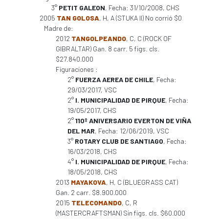
3°
PETIT GALEON
, Fecha: 31/10/2008, CHS
2005
TAN GOLOSA
, H, A (STUKA II) No corrió $0
Madre de:
2012
TANGOLPEANDO
, C, C (ROCK OF
GIBRALTAR) Gan. 8 carr. 5 figs. cls.
$27.840.000
Figuraciones :
2°
FUERZA AEREA DE CHILE
, Fecha:
29/03/2017, VSC
2°
I. MUNICIPALIDAD DE PIRQUE
, Fecha:
19/05/2017, CHS
2°
110º ANIVERSARIO EVERTON DE VIÑA
DEL MAR
, Fecha: 12/06/2019, VSC
3°
ROTARY CLUB DE SANTIAGO
, Fecha:
16/03/2018, CHS
4°
I. MUNICIPALIDAD DE PIRQUE
, Fecha:
18/05/2018, CHS
2013
MAYAKOVA
, H, C (BLUEGRASS CAT)
Gan. 2 carr. $8.900.000
2015
TELECOMANDO
, C, R
(MASTERCRAFTSMAN) Sin figs. cls. $60.000