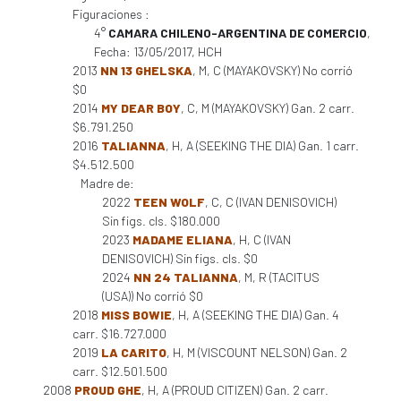
Figuraciones :
4°
CAMARA CHILENO-ARGENTINA DE COMERCIO
,
Fecha: 13/05/2017, HCH
2013
NN 13 GHELSKA
, M, C (MAYAKOVSKY) No corrió
$0
2014
MY DEAR BOY
, C, M (MAYAKOVSKY) Gan. 2 carr.
$6.791.250
2016
TALIANNA
, H, A (SEEKING THE DIA) Gan. 1 carr.
$4.512.500
Madre de:
2022
TEEN WOLF
, C, C (IVAN DENISOVICH)
Sin figs. cls. $180.000
2023
MADAME ELIANA
, H, C (IVAN
DENISOVICH) Sin figs. cls. $0
2024
NN 24 TALIANNA
, M, R (TACITUS
(USA)) No corrió $0
2018
MISS BOWIE
, H, A (SEEKING THE DIA) Gan. 4
carr. $16.727.000
2019
LA CARITO
, H, M (VISCOUNT NELSON) Gan. 2
carr. $12.501.500
2008
PROUD GHE
, H, A (PROUD CITIZEN) Gan. 2 carr.