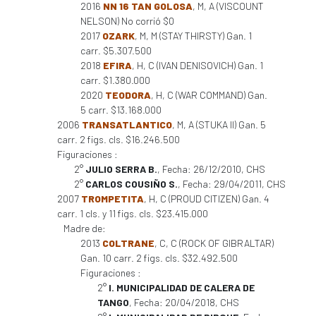
2016
NN 16 TAN GOLOSA
, M, A (VISCOUNT
NELSON) No corrió $0
2017
OZARK
, M, M (STAY THIRSTY) Gan. 1
carr. $5.307.500
2018
EFIRA
, H, C (IVAN DENISOVICH) Gan. 1
carr. $1.380.000
2020
TEODORA
, H, C (WAR COMMAND) Gan.
5 carr. $13.168.000
2006
TRANSATLANTICO
, M, A (STUKA II) Gan. 5
carr. 2 figs. cls. $16.246.500
Figuraciones :
2°
JULIO SERRA B.
, Fecha: 26/12/2010, CHS
2°
CARLOS COUSIÑO S.
, Fecha: 29/04/2011, CHS
2007
TROMPETITA
, H, C (PROUD CITIZEN) Gan. 4
carr. 1 cls. y 11 figs. cls. $23.415.000
Madre de:
2013
COLTRANE
, C, C (ROCK OF GIBRALTAR)
Gan. 10 carr. 2 figs. cls. $32.492.500
Figuraciones :
2°
I. MUNICIPALIDAD DE CALERA DE
TANGO
, Fecha: 20/04/2018, CHS