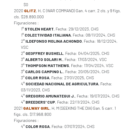
$0
2020
GLITZ
, H, C (WAR COMMAND) Gan. 4 carr. 2 cls. y 9 figs.
cls. $28.890.000
Figuraciones :
1°
STOLEN HEART
, Fecha: 29/12/2023, CHS
1°
COLECTIVIDAD ITALIANA
, Fecha: 08/11/2024, CHS
2°
ILDEFONSO MOLINA ACHONDO
, Fecha: 18/12/2024,
VSC
2°
GEOFFREY BUSHELL
, Fecha: 04/04/2025, CHS
3°
ALBERTO SOLARI M.
, Fecha: 17/03/2024, VSC
3°
THOMPSON MATTHEWS
, Fecha: 17/04/2024, VSC
3°
CARLOS CAMPINO L.
, Fecha: 20/05/2024, CHS
3°
COLOR ROSA
, Fecha: 27/01/2025, CHS
4°
SOCIEDAD NACIONAL DE AGRICULTURA
, Fecha:
03/11/2023, CHS
4°
GREGORIO AMUNATEGUI J.
, Fecha: 19/07/2024, CHS
4°
BREEDERS' CUP
, Fecha: 22/11/2024, CHS
2021
GALWAY GIRL
, H, M (SEEKING THE DIA) Gan. 5 carr. 1
figs. cls. $17.968.800
Figuraciones :
4°
COLOR ROSA
, Fecha: 07/07/2024, CHS