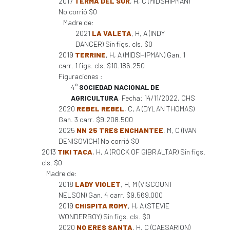
2017
TERMA DEL SUR
, H, C (MIDSHIPMAN)
No corrió $0
Madre de:
2021
LA VALETA
, H, A (INDY
DANCER) Sin figs. cls. $0
2019
TERRINE
, H, A (MIDSHIPMAN) Gan. 1
carr. 1 figs. cls. $10.186.250
Figuraciones :
4°
SOCIEDAD NACIONAL DE
AGRICULTURA
, Fecha: 14/11/2022, CHS
2020
REBEL REBEL
, C, A (DYLAN THOMAS)
Gan. 3 carr. $9.208.500
2025
NN 25 TRES ENCHANTEE
, M, C (IVAN
DENISOVICH) No corrió $0
2013
TIKI TACA
, H, A (ROCK OF GIBRALTAR) Sin figs.
cls. $0
Madre de:
2018
LADY VIOLET
, H, M (VISCOUNT
NELSON) Gan. 4 carr. $9.569.000
2019
CHISPITA ROMY
, H, A (STEVIE
WONDERBOY) Sin figs. cls. $0
2020
NO ERES SANTA
, H, C (CAESARION)