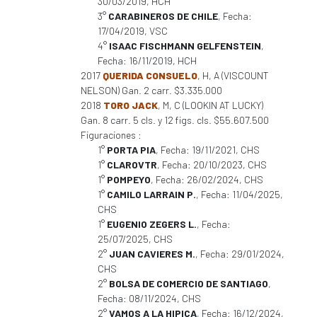
30/03/2019, HCH
3°
CARABINEROS DE CHILE
, Fecha:
17/04/2019, VSC
4°
ISAAC FISCHMANN GELFENSTEIN
,
Fecha: 16/11/2019, HCH
2017
QUERIDA CONSUELO
, H, A (VISCOUNT
NELSON) Gan. 2 carr. $3.335.000
2018
TORO JACK
, M, C (LOOKIN AT LUCKY)
Gan. 8 carr. 5 cls. y 12 figs. cls. $55.607.500
Figuraciones :
1°
PORTA PIA
, Fecha: 19/11/2021, CHS
1°
CLAROVTR
, Fecha: 20/10/2023, CHS
1°
POMPEYO
, Fecha: 26/02/2024, CHS
1°
CAMILO LARRAIN P.
, Fecha: 11/04/2025,
CHS
1°
EUGENIO ZEGERS L.
, Fecha:
25/07/2025, CHS
2°
JUAN CAVIERES M.
, Fecha: 29/01/2024,
CHS
2°
BOLSA DE COMERCIO DE SANTIAGO
,
Fecha: 08/11/2024, CHS
2°
VAMOS A LA HIPICA
, Fecha: 16/12/2024,