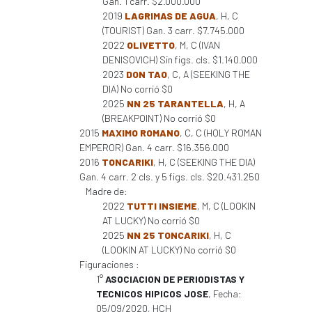
Gan. 1 carr. $2.000.000
2019
LAGRIMAS DE AGUA
, H, C
(TOURIST) Gan. 3 carr. $7.745.000
2022
OLIVETTO
, M, C (IVAN
DENISOVICH) Sin figs. cls. $1.140.000
2023
DON TAO
, C, A (SEEKING THE
DIA) No corrió $0
2025
NN 25 TARANTELLA
, H, A
(BREAKPOINT) No corrió $0
2015
MAXIMO ROMANO
, C, C (HOLY ROMAN
EMPEROR) Gan. 4 carr. $16.356.000
2016
TONCARIKI
, H, C (SEEKING THE DIA)
Gan. 4 carr. 2 cls. y 5 figs. cls. $20.431.250
Madre de:
2022
TUTTI INSIEME
, M, C (LOOKIN
AT LUCKY) No corrió $0
2025
NN 25 TONCARIKI
, H, C
(LOOKIN AT LUCKY) No corrió $0
Figuraciones :
1°
ASOCIACION DE PERIODISTAS Y
TECNICOS HIPICOS JOSE
, Fecha:
05/09/2020, HCH