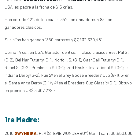
USA, es padre a la fecha de 615 crías.
Han corrido 421, de los cuales 342 son ganadores y 83 son
ganadores clásicos.
Sus hijos han ganado 1350 carreras y $7,432,329,481.-
Corrió 14 cs., en USA. Ganador de 9 cs., incluso clásicos Best Pal S.
(G-2); Del Mar Futurity (G-1); Norfolk S, (G-1); CashCall Futurity (G-1);
Rebel S. (G-2); Preakness S. (G-1); Izod Haskell Invitational S. (G-1); e
Indiana Derby (G-2). Fué 2º en el Grey Goose Breeders' Cup (G-1); 3º en
el Santa Anita Derby (G-1) y 4º en el Breeders' Cup Classic (G-1). Obtuvo
en premios US$ 3.307.278.-
1ra Madre:
2010
GWYNEIRA
, H, A (STEVIE WONDERBOY) Gan. 1 carr. $5.550.000