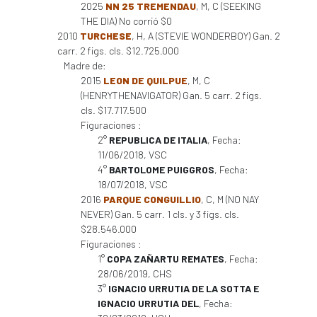
2025
NN 25 TREMENDAU
, M, C (SEEKING
THE DIA) No corrió $0
2010
TURCHESE
, H, A (STEVIE WONDERBOY) Gan. 2
carr. 2 figs. cls. $12.725.000
Madre de:
2015
LEON DE QUILPUE
, M, C
(HENRYTHENAVIGATOR) Gan. 5 carr. 2 figs.
cls. $17.717.500
Figuraciones :
2°
REPUBLICA DE ITALIA
, Fecha:
11/06/2018, VSC
4°
BARTOLOME PUIGGROS
, Fecha:
18/07/2018, VSC
2016
PARQUE CONGUILLIO
, C, M (NO NAY
NEVER) Gan. 5 carr. 1 cls. y 3 figs. cls.
$28.546.000
Figuraciones :
1°
COPA ZAÑARTU REMATES
, Fecha:
28/06/2019, CHS
3°
IGNACIO URRUTIA DE LA SOTTA E
IGNACIO URRUTIA DEL
, Fecha: