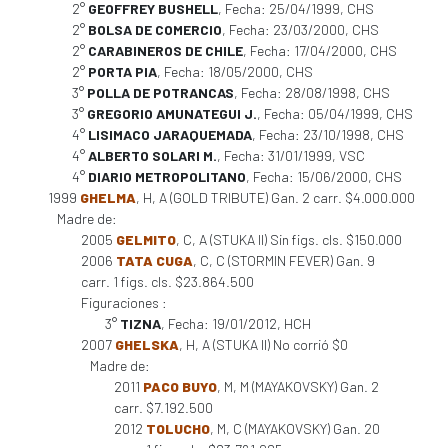
2°
GEOFFREY BUSHELL
, Fecha: 25/04/1999, CHS
2°
BOLSA DE COMERCIO
, Fecha: 23/03/2000, CHS
2°
CARABINEROS DE CHILE
, Fecha: 17/04/2000, CHS
2°
PORTA PIA
, Fecha: 18/05/2000, CHS
3°
POLLA DE POTRANCAS
, Fecha: 28/08/1998, CHS
3°
GREGORIO AMUNATEGUI J.
, Fecha: 05/04/1999, CHS
4°
LISIMACO JARAQUEMADA
, Fecha: 23/10/1998, CHS
4°
ALBERTO SOLARI M.
, Fecha: 31/01/1999, VSC
4°
DIARIO METROPOLITANO
, Fecha: 15/06/2000, CHS
1999
GHELMA
, H, A (GOLD TRIBUTE) Gan. 2 carr. $4.000.000
Madre de:
2005
GELMITO
, C, A (STUKA II) Sin figs. cls. $150.000
2006
TATA CUGA
, C, C (STORMIN FEVER) Gan. 9
carr. 1 figs. cls. $23.864.500
Figuraciones :
3°
TIZNA
, Fecha: 19/01/2012, HCH
2007
GHELSKA
, H, A (STUKA II) No corrió $0
Madre de:
2011
PACO BUYO
, M, M (MAYAKOVSKY) Gan. 2
carr. $7.192.500
2012
TOLUCHO
, M, C (MAYAKOVSKY) Gan. 20