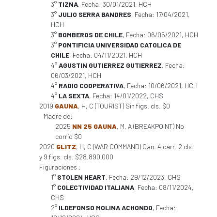
3°
TIZNA
, Fecha: 30/01/2021, HCH
3°
JULIO SERRA BANDRES
, Fecha: 17/04/2021,
HCH
3°
BOMBEROS DE CHILE
, Fecha: 06/05/2021, HCH
3°
PONTIFICIA UNIVERSIDAD CATOLICA DE
CHILE
, Fecha: 04/11/2021, HCH
4°
AGUSTIN GUTIERREZ GUTIERREZ
, Fecha:
06/03/2021, HCH
4°
RADIO COOPERATIVA
, Fecha: 10/06/2021, HCH
4°
LA SEXTA
, Fecha: 14/01/2022, CHS
2019
GAUNA
, H, C (TOURIST) Sin figs. cls. $0
Madre de:
2025
NN 25 GAUNA
, M, A (BREAKPOINT) No
corrió $0
2020
GLITZ
, H, C (WAR COMMAND) Gan. 4 carr. 2 cls.
y 9 figs. cls. $28.890.000
Figuraciones :
1°
STOLEN HEART
, Fecha: 29/12/2023, CHS
1°
COLECTIVIDAD ITALIANA
, Fecha: 08/11/2024,
CHS
2°
ILDEFONSO MOLINA ACHONDO
, Fecha: