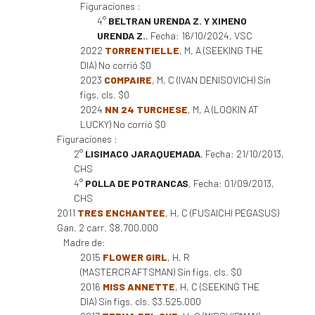
Figuraciones :
4°
BELTRAN URENDA Z. Y XIMENO
URENDA Z.
, Fecha: 16/10/2024, VSC
2022
TORRENTIELLE
, M, A (SEEKING THE
DIA) No corrió $0
2023
COMPAIRE
, M, C (IVAN DENISOVICH) Sin
figs. cls. $0
2024
NN 24 TURCHESE
, M, A (LOOKIN AT
LUCKY) No corrió $0
Figuraciones :
2°
LISIMACO JARAQUEMADA
, Fecha: 21/10/2013,
CHS
4°
POLLA DE POTRANCAS
, Fecha: 01/09/2013,
CHS
2011
TRES ENCHANTEE
, H, C (FUSAICHI PEGASUS)
Gan. 2 carr. $8.700.000
Madre de:
2015
FLOWER GIRL
, H, R
(MASTERCRAFTSMAN) Sin figs. cls. $0
2016
MISS ANNETTE
, H, C (SEEKING THE
DIA) Sin figs. cls. $3.525.000