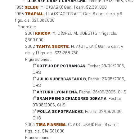
4°
U.DE REP.GRAF.Y CAMAR.CHIL
, Fecha: 07/12/1998, VSC
1993
SELBU
, M, C (SABIQ) Gan. 1 carr. $2.391.000
1995
TRAPIAL
, H, A (STAGECRAFT) Gan. 6 carr. 4 cls. y 9
figs. cls. $21.867.000
Madre de:
2001
KRICOP
, M, C (SPECIAL QUEST) Sin figs. cls.
$600.000
2002
TANTA SUERTE
, H, A (STUKA II) Gan. 5 carr. 4
cls. y 1 figs. cls. $33.268.750
Figuraciones :
1°
COTEJO DE POTRANCAS
, Fecha: 29/04/2005,
CHS
1°
JULIO SUBERCASEAUX B
, Fecha: 27/05/2005,
CHS
1°
ARTURO LYON PEÑA
, Fecha: 26/06/2005, CHS
1°
GRAN PREMIO CRIADORES DORAMA
, Fecha:
07/08/2005, CHS
3°
POLLA DE POTRANCAS
, Fecha: 02/09/2005,
CHS
2003
TIRA P'ARRIBA
, C, A (STUKA II) Gan. 8 carr. 1
figs. cls. $14.581.000
Figuraciones :