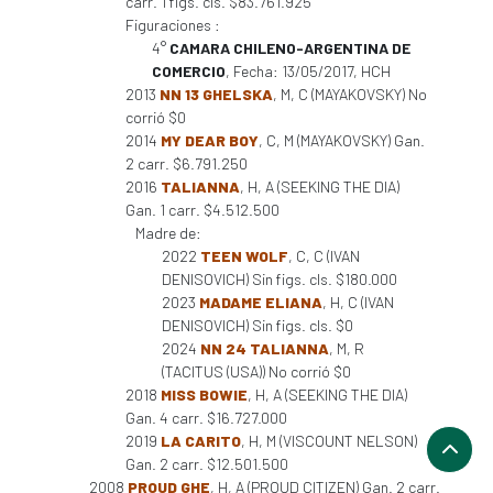
carr. 1 figs. cls. $83.761.925
Figuraciones :
4°
CAMARA CHILENO-ARGENTINA DE
COMERCIO
, Fecha: 13/05/2017, HCH
2013
NN 13 GHELSKA
, M, C (MAYAKOVSKY) No
corrió $0
2014
MY DEAR BOY
, C, M (MAYAKOVSKY) Gan.
2 carr. $6.791.250
2016
TALIANNA
, H, A (SEEKING THE DIA)
Gan. 1 carr. $4.512.500
Madre de:
2022
TEEN WOLF
, C, C (IVAN
DENISOVICH) Sin figs. cls. $180.000
2023
MADAME ELIANA
, H, C (IVAN
DENISOVICH) Sin figs. cls. $0
2024
NN 24 TALIANNA
, M, R
(TACITUS (USA)) No corrió $0
2018
MISS BOWIE
, H, A (SEEKING THE DIA)
Gan. 4 carr. $16.727.000
2019
LA CARITO
, H, M (VISCOUNT NELSON)
Gan. 2 carr. $12.501.500
2008
PROUD GHE
, H, A (PROUD CITIZEN) Gan. 2 carr.