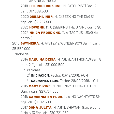
SKY) No corrió $0
2019
THE RODERICK ONE
, M, C (TOURIST) Gan. 2
carr. $17.589.500
2020
DREAM LINER
, H, C (SEEKING THE DIA) Sin
figs. cls. $2.257.500
2023
HOWENH
, M, C (SEEKING THE DIA) No corrió $0
2024
NN 24 PROUD GHE
, M, A (TACITUS (USA)) No
corrió $0
2010
GWYNEIRA
, H, A (STEVIE WONDERBOY) Gan. 1 carr.
$5.550.000
Madre de:
2014
MAQUINA DEISA
, H, A (DYLAN THOMAS) Gan. 8
carr. 2 figs. cls. $31.000.500
Figuraciones :
2°
INICIACION
, Fecha: 03/12/2016, HCH
4°
SACRAMENTADA
, Fecha: 28/09/2019, HCH
2015
MAXY DIVINE
, M, M (HENRYTHENAVIGATOR)
Gan. 7 carr. $27.734.500
2016
GARDENIA EN FLOR
, H, A (NO NAY NEVER) Sin
figs. cls. $1.012.500
2017
DOÑA JULITA
, H, A (MIDSHIPMAN) Gan. 5 carr.
4 cls. y 13 figs. cls. $30.721.250