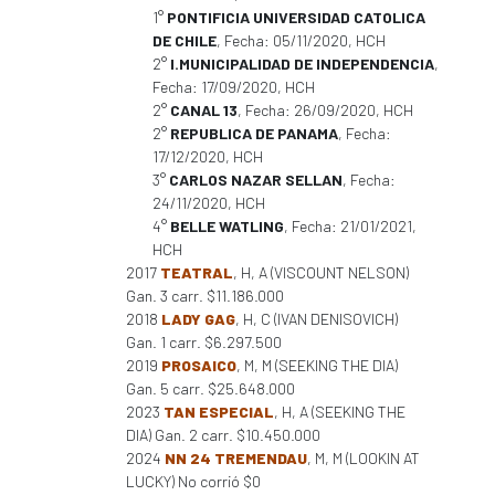
1°
PONTIFICIA UNIVERSIDAD CATOLICA
DE CHILE
, Fecha: 05/11/2020, HCH
2°
I.MUNICIPALIDAD DE INDEPENDENCIA
,
Fecha: 17/09/2020, HCH
2°
CANAL 13
, Fecha: 26/09/2020, HCH
2°
REPUBLICA DE PANAMA
, Fecha:
17/12/2020, HCH
3°
CARLOS NAZAR SELLAN
, Fecha:
24/11/2020, HCH
4°
BELLE WATLING
, Fecha: 21/01/2021,
HCH
2017
TEATRAL
, H, A (VISCOUNT NELSON)
Gan. 3 carr. $11.186.000
2018
LADY GAG
, H, C (IVAN DENISOVICH)
Gan. 1 carr. $6.297.500
2019
PROSAICO
, M, M (SEEKING THE DIA)
Gan. 5 carr. $25.648.000
2023
TAN ESPECIAL
, H, A (SEEKING THE
DIA) Gan. 2 carr. $10.450.000
2024
NN 24 TREMENDAU
, M, M (LOOKIN AT
LUCKY) No corrió $0