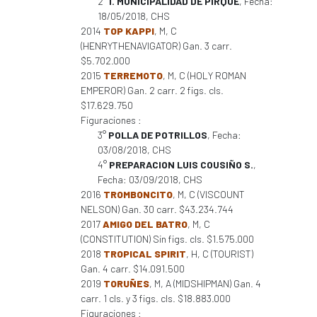
2°
I. MUNICIPALIDAD DE PIRQUE
, Fecha:
18/05/2018, CHS
2014
TOP KAPPI
, M, C
(HENRYTHENAVIGATOR) Gan. 3 carr.
$5.702.000
2015
TERREMOTO
, M, C (HOLY ROMAN
EMPEROR) Gan. 2 carr. 2 figs. cls.
$17.629.750
Figuraciones :
3°
POLLA DE POTRILLOS
, Fecha:
03/08/2018, CHS
4°
PREPARACION LUIS COUSIÑO S.
,
Fecha: 03/09/2018, CHS
2016
TROMBONCITO
, M, C (VISCOUNT
NELSON) Gan. 30 carr. $43.234.744
2017
AMIGO DEL BATRO
, M, C
(CONSTITUTION) Sin figs. cls. $1.575.000
2018
TROPICAL SPIRIT
, H, C (TOURIST)
Gan. 4 carr. $14.091.500
2019
TORUÑES
, M, A (MIDSHIPMAN) Gan. 4
carr. 1 cls. y 3 figs. cls. $18.883.000
Figuraciones :