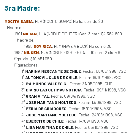
3ra Madre:
MOCITA SABIA
, H, A (MOCITO GUAPO) No ha corrido $0
Madre de:
1991
NILIAN
, H, A (NOBLE FIGHTER) Gan. 3 carr. $4.384.800
Madre de:
1998
SOY RICA
, H, M (HAVE A BUCK) No corrió $0
1992
NILSEN
, M, A (NOBLE FIGHTER) Gan. 10 carr. 2 cls. y 9
figs. cls. $19.451.050
Figuraciones :
1°
MARINA MERCANTE DE CHILE
, Fecha: 06/07/1998, VSC
1°
AUTOMOVIL CLUB DE CHILE
, Fecha: 19/10/1998, VSC
2°
RAIMUNDO VALDES C.
, Fecha: 31/05/1995, CHS
3°
DIARIO LAS ULTIMAS NOTICIA
, Fecha: 09/11/1998, VSC
3°
GRAN VITAL
, Fecha: 09/04/1999, VSC
3°
JOSE MARITANO MOLTEDO
, Fecha: 13/08/1999, VSC
4°
FERIA DE CRIADORES
, Fecha: 15/09/1995, VSC
4°
JOSE MARITANO MOLTEDO
, Fecha: 24/08/1998, VSC
4°
EJERCITO DE CHILE
, Fecha: 14/09/1998, VSC
4°
LIGA MARITIMA DE CHILE
, Fecha: 05/10/1998, VSC