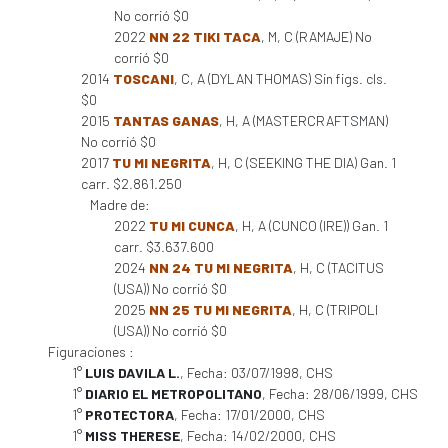
No corrió $0
2022
NN 22 TIKI TACA
, M, C (RAMAJE) No
corrió $0
2014
TOSCANI
, C, A (DYLAN THOMAS) Sin figs. cls.
$0
2015
TANTAS GANAS
, H, A (MASTERCRAFTSMAN)
No corrió $0
2017
TU MI NEGRITA
, H, C (SEEKING THE DIA) Gan. 1
carr. $2.861.250
Madre de:
2022
TU MI CUNCA
, H, A (CUNCO (IRE)) Gan. 1
carr. $3.637.600
2024
NN 24 TU MI NEGRITA
, H, C (TACITUS
(USA)) No corrió $0
2025
NN 25 TU MI NEGRITA
, H, C (TRIPOLI
(USA)) No corrió $0
Figuraciones :
1°
LUIS DAVILA L.
, Fecha: 03/07/1998, CHS
1°
DIARIO EL METROPOLITANO
, Fecha: 28/06/1999, CHS
1°
PROTECTORA
, Fecha: 17/01/2000, CHS
1°
MISS THERESE
, Fecha: 14/02/2000, CHS