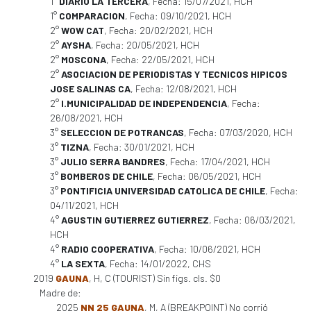
1°
DIARIO LA TERCERA
, Fecha: 15/07/2021, HCH
1°
COMPARACION
, Fecha: 09/10/2021, HCH
2°
WOW CAT
, Fecha: 20/02/2021, HCH
2°
AYSHA
, Fecha: 20/05/2021, HCH
2°
MOSCONA
, Fecha: 22/05/2021, HCH
2°
ASOCIACION DE PERIODISTAS Y TECNICOS HIPICOS
JOSE SALINAS CA
, Fecha: 12/08/2021, HCH
2°
I.MUNICIPALIDAD DE INDEPENDENCIA
, Fecha:
26/08/2021, HCH
3°
SELECCION DE POTRANCAS
, Fecha: 07/03/2020, HCH
3°
TIZNA
, Fecha: 30/01/2021, HCH
3°
JULIO SERRA BANDRES
, Fecha: 17/04/2021, HCH
3°
BOMBEROS DE CHILE
, Fecha: 06/05/2021, HCH
3°
PONTIFICIA UNIVERSIDAD CATOLICA DE CHILE
, Fecha:
04/11/2021, HCH
4°
AGUSTIN GUTIERREZ GUTIERREZ
, Fecha: 06/03/2021,
HCH
4°
RADIO COOPERATIVA
, Fecha: 10/06/2021, HCH
4°
LA SEXTA
, Fecha: 14/01/2022, CHS
2019
GAUNA
, H, C (TOURIST) Sin figs. cls. $0
Madre de:
2025
NN 25 GAUNA
, M, A (BREAKPOINT) No corrió