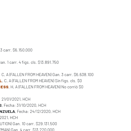
3 carr. $6.150.000
n. 1 carr. 4 figs. cls. $13.891.750
, C, A (FALLEN FROM HEAVEN) Gan. 3 carr. $6.638.100
L
, C, A (FALLEN FROM HEAVEN) Sin figs. cls. $0
CESS
, H, A (FALLEN FROM HEAVEN) No corrió $0
: 21/01/2021, HCH
S
, Fecha: 31/10/2020, HCH
ENZUELA
, Fecha: 24/12/2020, HCH
/2021, HCH
UTION) Gan. 10 carr. $29.131.500
IPMAN) Gan. 4 carr. $13.220.000