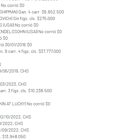
 No corrió $0
IDSHIPMAN) Gan. 4 carr. $6.652.500
OVICH) Sin figs. cls. $275.000
S (USA)) No corrió $0
MENDELSSOHN (USA)) No corrió $0
ó $0
ió 30/01/2016 $0
 9 carr. 4 figs. cls. $37.777.000
S
28/06/2019, CHS
S
3/03/2023, CHS
arr. 3 figs. cls. $10.238.500
OKIN AT LUCKY) No corrió $0
 02/10/2022, CHS
08/2022, CHS
09/09/2022, CHS
. $13.948.050