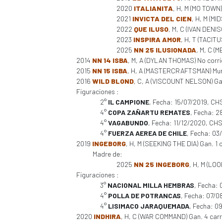
2020
ITALIANITA
, H, M (MO TOWN)
2021
INVICTA DEL CIEN
, H, M (M
2022
QUE ILUSO
, M, C (IVAN DENIS
2023
INSPIRA AMOR
, H, T (TACITU
2025
NN 25 ILUSIONADA
, M, C (
2014
NN 14 ISBA
, M, A (DYLAN THOMAS) No corri
2015
NN 15 ISBA
, H, A (MASTERCRAFTSMAN) Mur
2016
WILD BLOND
, C, A (VISCOUNT NELSON) Gan.
Figuraciones :
2°
IL CAMPIONE
, Fecha: 15/07/2019, CH
4°
COPA ZAÑARTU REMATES
, Fecha: 
4°
VAGABUNDO
, Fecha: 11/12/2020, CH
4°
FUERZA AEREA DE CHILE
, Fecha: 0
2019
INGEBORG
, H, M (SEEKING THE DIA) Gan. 1 c
Madre de:
2025
NN 25 INGEBORG
, H, M (LO
Figuraciones :
3°
NACIONAL MILLA HEMBRAS
, Fecha:
4°
POLLA DE POTRANCAS
, Fecha: 07/
4°
LISIMACO JARAQUEMADA
, Fecha: 
2020
INDHIRA
, H, C (WAR COMMAND) Gan. 4 carr