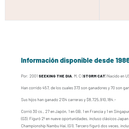
Información disponible desde 198
Por: 2001
SEEKING THE DIA
, M, C (
STORM CAT
) Nacido en U
Han corrido 457, de los cuales 373 son ganadores y 70 son ga
Sus hijos han ganado 2134 carreras y $8,725,910,184.-
Corrió 30 cs., 27 en Japón, 1 en GB, 1 en Francia y 1 en Singap
(G3). Figuró 2º en nueve oportunidades, incluso clásicos Japan C
Championship Nambu Hai, (G1). Tercero figuró dos veces, inclu