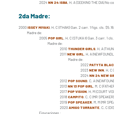
2024
NN 24 ISBA
, H, A (SEEKING THE DIA) No co
2da Madre:
2000
ISSEY MIYAKI
, H, C (ITHAKI) Gan. 2 carr. 1 figs. cls. $5.1
Madre de:
2005
POP GIRL
, H, C (STUKA II) Gan. 3 carr. 1 cls
Madre de:
2010
THUNDER GIRLS
, H, A (THU
2011
NEW GIRL
, H, A (NEWFOUNDLA
Madre de:
2022
PATYTA BLAC
2023
NEW INN
, H, C
2024
NN 24 NEW GI
2012
POP SOUND
, C, A (NEWFOUND
2013
NN 13 POP GIRL
, M, C (FATHE
2017
POP VISION
, H, M (COURT VIS
2018
CAMPITO
, C, C (MR SPEAKER) 
2019
POP SPEAKER
, M, M (MR SPE
2020
AMIGO TORRANTE
, C, C (
Figuraciones :