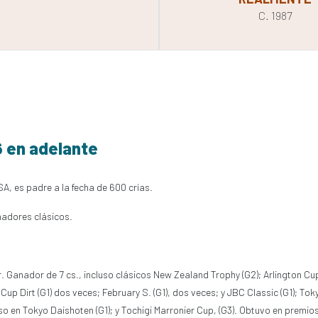
C. 1987
6 en adelante
SA, es padre a la fecha de 600 crías.
nadores clásicos.
ur. Ganador de 7 cs., incluso clásicos New Zealand Trophy (G2); Arlington Cu
up Dirt (G1) dos veces; February S. (G1), dos veces; y JBC Classic (G1); Tok
so en Tokyo Daishoten (G1); y Tochigi Marronier Cup, (G3). Obtuvo en premi