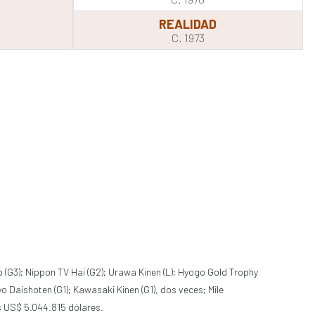
REALIDAD
C. 1973
p (G3); Nippon TV Hai (G2); Urawa Kinen (L); Hyogo Gold Trophy
yo Daishoten (G1); Kawasaki Kinen (G1), dos veces; Mile
os US$ 5.044.815 dólares.