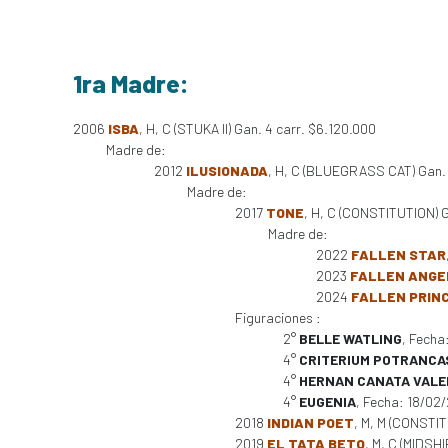
1ra Madre:
2006
ISBA
, H, C (STUKA II) Gan. 4 carr. $6.120.000
Madre de:
2012
ILUSIONADA
, H, C (BLUEGRASS CAT) Gan. 
Madre de:
2017
TONE
, H, C (CONSTITUTION) Ga
Madre de:
2022
FALLEN STAR
2023
FALLEN ANGE
2024
FALLEN PRIN
Figuraciones :
2°
BELLE WATLING
, Fecha
4°
CRITERIUM POTRANCA
4°
HERNAN CANATA VAL
4°
EUGENIA
, Fecha: 18/02
2018
INDIAN POET
, M, M (CONSTIT
2019
EL TATA BETO
, M, C (MIDSH