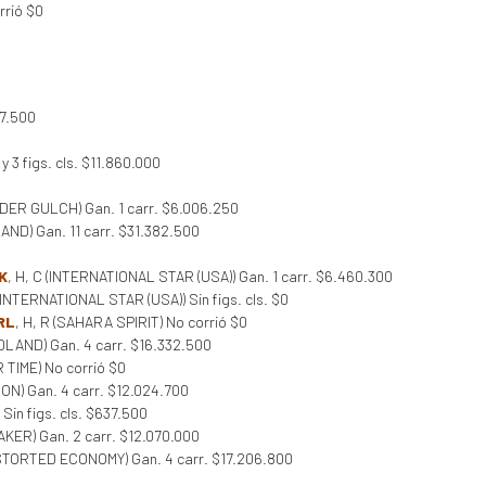
rrió $0
67.500
. y 3 figs. cls. $11.860.000
NDER GULCH) Gan. 1 carr. $6.006.250
ND) Gan. 11 carr. $31.382.500
K
, H, C (INTERNATIONAL STAR (USA)) Gan. 1 carr. $6.460.300
 (INTERNATIONAL STAR (USA)) Sin figs. cls. $0
RL
, H, R (SAHARA SPIRIT) No corrió $0
LAND) Gan. 4 carr. $16.332.500
R TIME) No corrió $0
ION) Gan. 4 carr. $12.024.700
Sin figs. cls. $637.500
AKER) Gan. 2 carr. $12.070.000
DISTORTED ECONOMY) Gan. 4 carr. $17.206.800