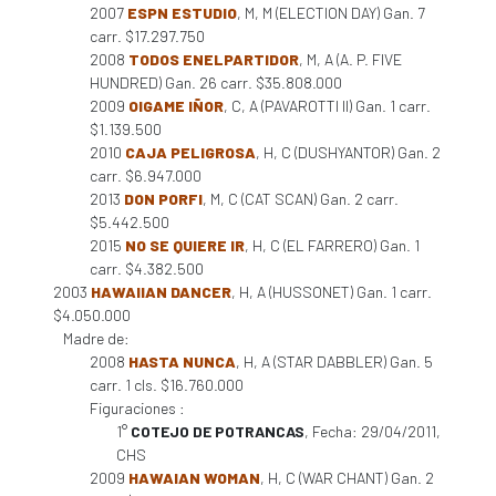
2007
ESPN ESTUDIO
, M, M (ELECTION DAY) Gan. 7
carr. $17.297.750
2008
TODOS ENELPARTIDOR
, M, A (A. P. FIVE
HUNDRED) Gan. 26 carr. $35.808.000
2009
OIGAME IÑOR
, C, A (PAVAROTTI II) Gan. 1 carr.
$1.139.500
2010
CAJA PELIGROSA
, H, C (DUSHYANTOR) Gan. 2
carr. $6.947.000
2013
DON PORFI
, M, C (CAT SCAN) Gan. 2 carr.
$5.442.500
2015
NO SE QUIERE IR
, H, C (EL FARRERO) Gan. 1
carr. $4.382.500
2003
HAWAIIAN DANCER
, H, A (HUSSONET) Gan. 1 carr.
$4.050.000
Madre de:
2008
HASTA NUNCA
, H, A (STAR DABBLER) Gan. 5
carr. 1 cls. $16.760.000
Figuraciones :
1°
COTEJO DE POTRANCAS
, Fecha: 29/04/2011,
CHS
2009
HAWAIAN WOMAN
, H, C (WAR CHANT) Gan. 2