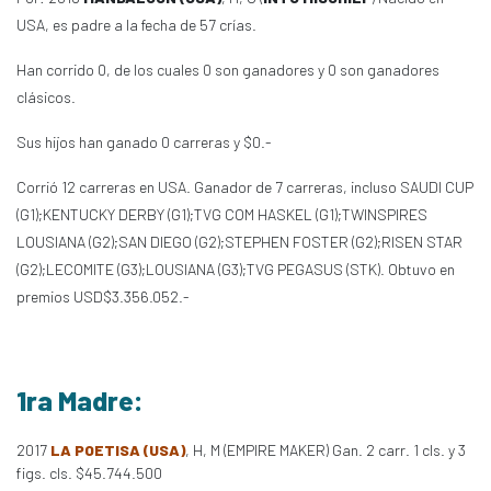
USA, es padre a la fecha de 57 crías.
Han corrido 0, de los cuales 0 son ganadores y 0 son ganadores
clásicos.
Sus hijos han ganado 0 carreras y $0.-
Corrió 12 carreras en USA. Ganador de 7 carreras, incluso SAUDI CUP
(G1);KENTUCKY DERBY (G1);TVG COM HASKEL (G1);TWINSPIRES
LOUSIANA (G2);SAN DIEGO (G2);STEPHEN FOSTER (G2);RISEN STAR
(G2);LECOMITE (G3);LOUSIANA (G3);TVG PEGASUS (STK). Obtuvo en
premios USD$3.356.052.-
1ra Madre:
2017
LA POETISA (USA)
, H, M (EMPIRE MAKER) Gan. 2 carr. 1 cls. y 3
figs. cls. $45.744.500