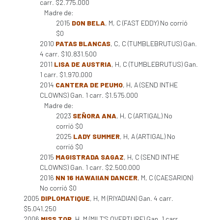
carr. $2.775.000
Madre de:
2015
DON BELA
, M, C (FAST EDDY) No corrió
$0
2010
PATAS BLANCAS
, C, C (TUMBLEBRUTUS) Gan.
4 carr. $10.831.500
2011
LISA DE AUSTRIA
, H, C (TUMBLEBRUTUS) Gan.
1 carr. $1.970.000
2014
CANTERA DE PEUMO
, H, A (SEND INTHE
CLOWNS) Gan. 1 carr. $1.575.000
Madre de:
2023
SEÑORA ANA
, H, C (ARTIGAL) No
corrió $0
2025
LADY SUMMER
, H, A (ARTIGAL) No
corrió $0
2015
MAGISTRADA SAGAZ
, H, C (SEND INTHE
CLOWNS) Gan. 1 carr. $2.500.000
2016
NN 16 HAWAIIAN DANCER
, M, C (CAESARION)
No corrió $0
2005
DIPLOMATIQUE
, H, M (RIYADIAN) Gan. 4 carr.
$5.041.250
2006
MISS TOP
, H, M (MILT'S OVERTURE) Gan. 1 carr.