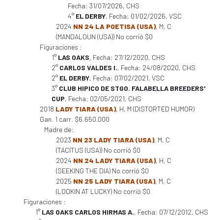
Fecha: 31/07/2026, CHS
4°
EL DERBY
, Fecha: 01/02/2026, VSC
2024
NN 24 LA POETISA (USA)
, M, C
(MANDALOUN (USA)) No corrió $0
Figuraciones :
1°
LAS OAKS
, Fecha: 27/12/2020, CHS
2°
CARLOS VALDES I.
, Fecha: 24/08/2020, CHS
2°
EL DERBY
, Fecha: 07/02/2021, VSC
3°
CLUB HIPICO DE STGO. FALABELLA BREEDERS'
CUP
, Fecha: 02/05/2021, CHS
2018
LADY TIARA (USA)
, H, M (DISTORTED HUMOR)
Gan. 1 carr. $6.650.000
Madre de:
2023
NN 23 LADY TIARA (USA)
, M, C
(TACITUS (USA)) No corrió $0
2024
NN 24 LADY TIARA (USA)
, H, C
(SEEKING THE DIA) No corrió $0
2025
NN 25 LADY TIARA (USA)
, M, C
(LOOKIN AT LUCKY) No corrió $0
Figuraciones :
1°
LAS OAKS CARLOS HIRMAS A.
, Fecha: 07/12/2012, CHS