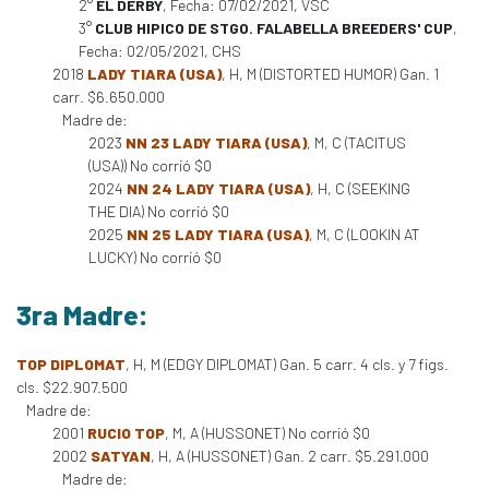
2°
EL DERBY
, Fecha: 07/02/2021, VSC
3°
CLUB HIPICO DE STGO. FALABELLA BREEDERS' CUP
,
Fecha: 02/05/2021, CHS
2018
LADY TIARA (USA)
, H, M (DISTORTED HUMOR) Gan. 1
carr. $6.650.000
Madre de:
2023
NN 23 LADY TIARA (USA)
, M, C (TACITUS
(USA)) No corrió $0
2024
NN 24 LADY TIARA (USA)
, H, C (SEEKING
THE DIA) No corrió $0
2025
NN 25 LADY TIARA (USA)
, M, C (LOOKIN AT
LUCKY) No corrió $0
3ra Madre:
TOP DIPLOMAT
, H, M (EDGY DIPLOMAT) Gan. 5 carr. 4 cls. y 7 figs.
cls. $22.907.500
Madre de:
2001
RUCIO TOP
, M, A (HUSSONET) No corrió $0
2002
SATYAN
, H, A (HUSSONET) Gan. 2 carr. $5.291.000
Madre de: