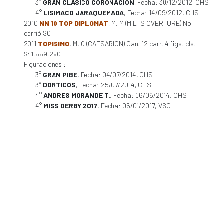
3°
GRAN CLASICO CORONACION
, Fecha: 30/12/2012, CHS
4°
LISIMACO JARAQUEMADA
, Fecha: 14/09/2012, CHS
2010
NN 10 TOP DIPLOMAT
, M, M (MILT'S OVERTURE) No
corrió $0
2011
TOPISIMO
, M, C (CAESARION) Gan. 12 carr. 4 figs. cls.
$41.559.250
Figuraciones :
3°
GRAN PIBE
, Fecha: 04/07/2014, CHS
3°
DORTICOS
, Fecha: 25/07/2014, CHS
4°
ANDRES MORANDE T.
, Fecha: 06/06/2014, CHS
4°
MISS DERBY 2017
, Fecha: 06/01/2017, VSC