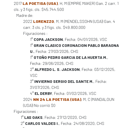
2017
LA POETISA (USA)
, H, M (EMPIRE MAKER) Gan. 2 carr. 1
cls. y 3 figs. cls. $45.744.500
Madre de:
2022
LORENZZO
, M, M (MENDELSSOHN (USA)) Gan. 4
carr. 3 cls. y 3 figs. cls. $49.800.000
Figuraciones :
1°
COPA JACKSON
, Fecha: 04/01/2026, VSC
1°
GRAN CLASICO CORONACION PABLO BARAONA
U.
, Fecha: 27/03/2026, CHS
1°
OTOÑO PEDRO GARCIA DE LA HUERTA M.
,
Fecha: 29/06/2026, CHS
2°
ALFREDO L. S. JACKSON
, Fecha: 03/12/2025,
VSC
3°
INVIERNO SERGIO DEL SANTE M.
, Fecha:
31/07/2026, CHS
4°
EL DERBY
, Fecha: 01/02/2026, VSC
2024
NN 24 LA POETISA (USA)
, M, C (MANDALOUN
(USA)) No corrió $0
Figuraciones :
1°
LAS OAKS
, Fecha: 27/12/2020, CHS
2°
CARLOS VALDES I.
, Fecha: 24/08/2020, CHS