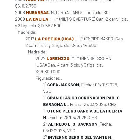
$5.162.750
2008
MUBARRAS
, M, C (RIYADIAN) Sin figs. cls. $0
2009
LA DALILA
, H, M (MILT'S OVERTURE) Gan. 2 carr. 1 cls.
y 2 figs. cls. $17.552.500
Madre de:
2017
LA POETISA (USA)
, H, M (EMPIRE MAKER) Gan.
2 carr. 1 cls. y 3 figs. cls. $45.744.500
Madre de:
2022
LORENZZO
, M, M (MENDELSSOHN
(USA)) Gan. 4 carr. 3 cls. y 3 figs. cls.
$49.800.000
Figuraciones :
1°
COPA JACKSON
, Fecha: 04/01/2026,
VSC
1°
GRAN CLASICO CORONACION PABLO
BARAONA U.
, Fecha: 27/03/2026, CHS
1°
OTOÑO PEDRO GARCIA DE LA HUERTA
M.
, Fecha: 29/06/2026, CHS
2°
ALFREDO L. S. JACKSON
, Fecha:
03/12/2025, VSC
3°
INVIERNO SERGIO DEL SANTE M.
,