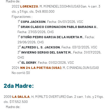
Madre de:
2022
LORENZZO
, M, M (MENDELSSOHN (USA)) Gan. 4 carr. 3
cls. y 3 figs. cls. $49.800.000
Figuraciones :
1°
COPA JACKSON
, Fecha: 04/01/2026, VSC
1°
GRAN CLASICO CORONACION PABLO BARAONA U.
,
Fecha: 27/03/2026, CHS
1°
OTOÑO PEDRO GARCIA DE LA HUERTA M.
, Fecha:
29/06/2026, CHS
2°
ALFREDO L. S. JACKSON
, Fecha: 03/12/2025, VSC
3°
INVIERNO SERGIO DEL SANTE M.
, Fecha: 31/07/2026,
CHS
4°
EL DERBY
, Fecha: 01/02/2026, VSC
2024
NN 24 LA POETISA (USA)
, M, C (MANDALOUN (USA))
No corrió $0
2da Madre:
2009
LA DALILA
, H, M (MILT'S OVERTURE) Gan. 2 carr. 1 cls. y 2 figs.
cls. $17.552.500
Madre de: