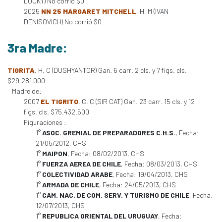
LUCKY) No corrió $0
2025
NN 25 MARGARET MITCHELL
, H, M (IVAN
DENISOVICH) No corrió $0
3ra Madre:
TIGRITA
, H, C (DUSHYANTOR) Gan. 6 carr. 2 cls. y 7 figs. cls.
$29.281.000
Madre de:
2007
EL TIGRITO
, C, C (SIR CAT) Gan. 23 carr. 15 cls. y 12
figs. cls. $75.432.500
Figuraciones :
1°
ASOC. GREMIAL DE PREPARADORES C.H.S.
, Fecha:
21/05/2012, CHS
1°
MAIPON
, Fecha: 08/02/2013, CHS
1°
FUERZA AEREA DE CHILE
, Fecha: 08/03/2013, CHS
1°
COLECTIVIDAD ARABE
, Fecha: 19/04/2013, CHS
1°
ARMADA DE CHILE
, Fecha: 24/05/2013, CHS
1°
CAM. NAC. DE COM. SERV. Y TURISMO DE CHILE
, Fecha:
12/07/2013, CHS
1°
REPUBLICA ORIENTAL DEL URUGUAY
, Fecha: