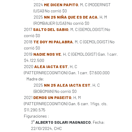
2024
ME DICEN PAPITO
, M, C (MODERNIST
(USA)) No corrió $0
2025
NN 25 NIÑA QUE ES DE ACA
, H, M
(ROMBAUER (USA)) No corrió $0
2017
SALTO DEL SABIO
, M, C (GEMOLOGIST) No
corrió $0
2018
TE DOY MI PALABRA
, M, C (GEMOLOGIST) No
corrió $0
2019
NADIE NOS VE
, H, C (GEMOLOGIST) Gan. 1 carr.
$4.122.500
2020
ALEA IACTA EST
, H, C
(PATTERNRECOGNITION) Gan. 1 carr. $7.600.000
Madre de:
2025
NN 25 ALEA IACTA EST
, H, C
(BOBOMAN) No corrió $0
2021
DEMOS UN PASEITO
, H, M
(PATTERNRECOGNITION) Gan. 6 carr. 1 figs. cls.
$11.290.575
Figuraciones :
3°
ALBERTO SOLARI MAGNASCO
, Fecha:
22/10/2024, CHC