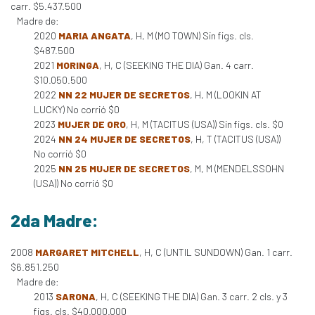
carr. $5.437.500
Madre de:
2020
MARIA ANGATA
, H, M (MO TOWN) Sin figs. cls.
$487.500
2021
MORINGA
, H, C (SEEKING THE DIA) Gan. 4 carr.
$10.050.500
2022
NN 22 MUJER DE SECRETOS
, H, M (LOOKIN AT
LUCKY) No corrió $0
2023
MUJER DE ORO
, H, M (TACITUS (USA)) Sin figs. cls. $0
2024
NN 24 MUJER DE SECRETOS
, H, T (TACITUS (USA))
No corrió $0
2025
NN 25 MUJER DE SECRETOS
, M, M (MENDELSSOHN
(USA)) No corrió $0
2da Madre:
2008
MARGARET MITCHELL
, H, C (UNTIL SUNDOWN) Gan. 1 carr.
$6.851.250
Madre de:
2013
SARONA
, H, C (SEEKING THE DIA) Gan. 3 carr. 2 cls. y 3
figs. cls. $40.000.000