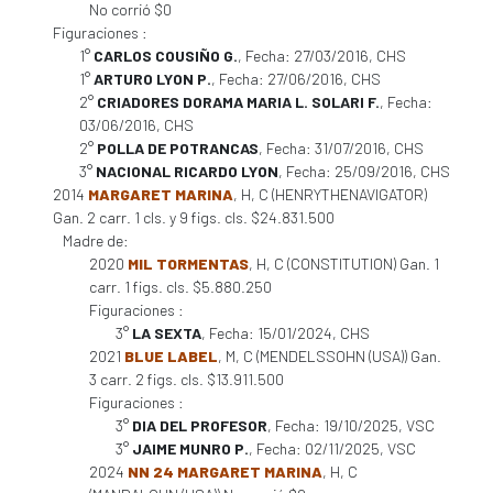
No corrió $0
Figuraciones :
1°
CARLOS COUSIÑO G.
, Fecha: 27/03/2016, CHS
1°
ARTURO LYON P.
, Fecha: 27/06/2016, CHS
2°
CRIADORES DORAMA MARIA L. SOLARI F.
, Fecha:
03/06/2016, CHS
2°
POLLA DE POTRANCAS
, Fecha: 31/07/2016, CHS
3°
NACIONAL RICARDO LYON
, Fecha: 25/09/2016, CHS
2014
MARGARET MARINA
, H, C (HENRYTHENAVIGATOR)
Gan. 2 carr. 1 cls. y 9 figs. cls. $24.831.500
Madre de:
2020
MIL TORMENTAS
, H, C (CONSTITUTION) Gan. 1
carr. 1 figs. cls. $5.880.250
Figuraciones :
3°
LA SEXTA
, Fecha: 15/01/2024, CHS
2021
BLUE LABEL
, M, C (MENDELSSOHN (USA)) Gan.
3 carr. 2 figs. cls. $13.911.500
Figuraciones :
3°
DIA DEL PROFESOR
, Fecha: 19/10/2025, VSC
3°
JAIME MUNRO P.
, Fecha: 02/11/2025, VSC
2024
NN 24 MARGARET MARINA
, H, C