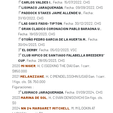
1°
CARLOS VALDES I.
, Fecha: 15/07/2022, CHS
1°
LISIMACO JARAQUEMADA
, Fecha: 09/09/2022, CHS
1°
PADDOCK STAKES JAIME ALLENDE U.
, Fecha:
31/10/2022, CHS
1°
LAS OAKS FASIG-TIPTON
, Fecha: 30/12/2022, CHS
1°
GRAN CLASICO CORONACION PABLO BARAONA U.
,
Fecha: 19/03/2023, CHS
1°
OTOÑO PEDRO GARCIA DE LA HUERTA M.
, Fecha:
30/04/2023, CHS
3°
EL DERBY
, Fecha: 05/02/2023, VSC
3°
CLUB HIPICO DE SANTIAGO FALABELLA BREEDERS'
CUP
, Fecha: 28/05/2023, CHS
2020
MI NIGER
, H, C (SEEKING THE DIA) Gan. 1 carr.
$850.000
2021
MELANZZANE
, H, C (MENDELSSOHN (USA)) Gan. 1 carr.
1 figs. cls. $6.750.000
Figuraciones :
3°
LISIMACO JARAQUEMADA
, Fecha: 01/09/2024, CHS
2023
MARINA DE SOL
, H, C (IVAN DENISOVICH) Sin figs. cls.
$0
2024
NN 24 MARGARET MITCHELL
, M, M (LOOKIN AT