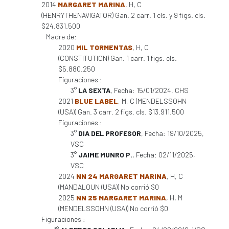
2014
MARGARET MARINA
, H, C
(HENRYTHENAVIGATOR) Gan. 2 carr. 1 cls. y 9 figs. cls.
$24.831.500
Madre de:
2020
MIL TORMENTAS
, H, C
(CONSTITUTION) Gan. 1 carr. 1 figs. cls.
$5.880.250
Figuraciones :
3°
LA SEXTA
, Fecha: 15/01/2024, CHS
2021
BLUE LABEL
, M, C (MENDELSSOHN
(USA)) Gan. 3 carr. 2 figs. cls. $13.911.500
Figuraciones :
3°
DIA DEL PROFESOR
, Fecha: 19/10/2025,
VSC
3°
JAIME MUNRO P.
, Fecha: 02/11/2025,
VSC
2024
NN 24 MARGARET MARINA
, H, C
(MANDALOUN (USA)) No corrió $0
2025
NN 25 MARGARET MARINA
, H, M
(MENDELSSOHN (USA)) No corrió $0
Figuraciones :