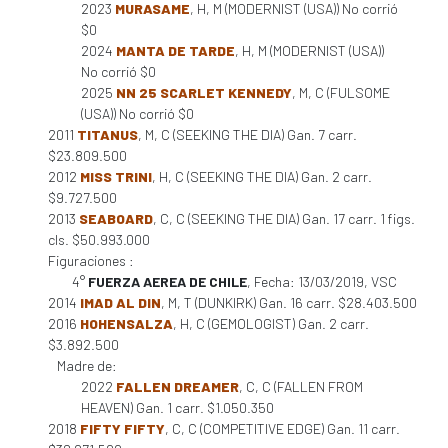
2023
MURASAME
, H, M (MODERNIST (USA)) No corrió
$0
2024
MANTA DE TARDE
, H, M (MODERNIST (USA))
No corrió $0
2025
NN 25 SCARLET KENNEDY
, M, C (FULSOME
(USA)) No corrió $0
2011
TITANUS
, M, C (SEEKING THE DIA) Gan. 7 carr.
$23.809.500
2012
MISS TRINI
, H, C (SEEKING THE DIA) Gan. 2 carr.
$9.727.500
2013
SEABOARD
, C, C (SEEKING THE DIA) Gan. 17 carr. 1 figs.
cls. $50.993.000
Figuraciones :
4°
FUERZA AEREA DE CHILE
, Fecha: 13/03/2019, VSC
2014
IMAD AL DIN
, M, T (DUNKIRK) Gan. 16 carr. $28.403.500
2016
HOHENSALZA
, H, C (GEMOLOGIST) Gan. 2 carr.
$3.892.500
Madre de:
2022
FALLEN DREAMER
, C, C (FALLEN FROM
HEAVEN) Gan. 1 carr. $1.050.350
2018
FIFTY FIFTY
, C, C (COMPETITIVE EDGE) Gan. 11 carr.