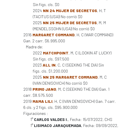
Sin figs. cls. $0
2024
NN 24 MUJER DE SECRETOS
, H, T
(TACITUS (USA)) No corrió $0
2025
NN 25 MUJER DE SECRETOS
, M, M
(MENDELSSOHN (USA)) No corrió $0
2016
MARGARET COMMAND
, H, C (WAR COMMAND)
Gan. 2 carr. $6.995.000
Madre de:
2022
MATCHPOINT
, M, C (LOOKIN AT LUCKY)
Sin figs. cls. $97.500
2023
ALL IN
, C, C (SEEKING THE DIA) Sin
figs. cls. $1.200.000
2025
NN 25 MARGARET COMMAND
, M, C
(IVAN DENISOVICH) No corrió $0
2018
PRIMO JANO
, M, C (SEEKING THE DIA) Gan. 1
carr. $8.575.500
2019
MAMA LILI
, H, C (IVAN DENISOVICH) Gan. 7 carr.
6 cls. y 2 figs. cls. $95.900.000
Figuraciones :
1°
CARLOS VALDES I.
, Fecha: 15/07/2022, CHS
1°
LISIMACO JARAQUEMADA
, Fecha: 09/09/2022,