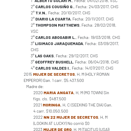
1°
ALBERTO SOLARI M.
, Fecha: 04/02/2018, VSC
2°
CARLOS COUSIÑO G.
, Fecha: 24/03/2017, CHS
2°
T.V.N.
, Fecha: 20/10/2017, CHS
2°
DIARIO LA CUARTA
, Fecha: 20/11/2017, CHS
2°
THOMPSON MATTHEWS
, Fecha: 28/02/2018,
VSC
2°
CARLOS ABOGABIR L.
, Fecha: 19/03/2018, CHS
3°
LISIMACO JARAQUEMADA
, Fecha: 03/09/2017,
CHS
3°
LAS OAKS
, Fecha: 29/12/2017, CHS
3°
GEOFFREY BUSHELL
, Fecha: 06/04/2018, CHS
4°
CARLOS VALDES I.
, Fecha: 14/07/2017, CHS
2015
MUJER DE SECRETOS
, H, M (HOLY ROMAN
EMPEROR) Gan. 1 carr. $5.437.500
Madre de:
2020
MARIA ANGATA
, H, M (MO TOWN) Sin
figs. cls. $487.500
2021
MORINGA
, H, C (SEEKING THE DIA) Gan.
4 carr. $10.050.500
2022
NN 22 MUJER DE SECRETOS
, H, M
(LOOKIN AT LUCKY) No corrió $0
2023
MUJER DE ORO
, H, M (TACITUS (USA))