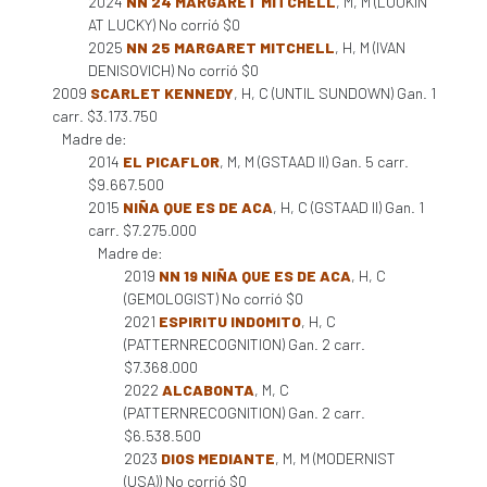
2024
NN 24 MARGARET MITCHELL
, M, M (LOOKIN
AT LUCKY) No corrió $0
2025
NN 25 MARGARET MITCHELL
, H, M (IVAN
DENISOVICH) No corrió $0
2009
SCARLET KENNEDY
, H, C (UNTIL SUNDOWN) Gan. 1
carr. $3.173.750
Madre de:
2014
EL PICAFLOR
, M, M (GSTAAD II) Gan. 5 carr.
$9.667.500
2015
NIÑA QUE ES DE ACA
, H, C (GSTAAD II) Gan. 1
carr. $7.275.000
Madre de:
2019
NN 19 NIÑA QUE ES DE ACA
, H, C
(GEMOLOGIST) No corrió $0
2021
ESPIRITU INDOMITO
, H, C
(PATTERNRECOGNITION) Gan. 2 carr.
$7.368.000
2022
ALCABONTA
, M, C
(PATTERNRECOGNITION) Gan. 2 carr.
$6.538.500
2023
DIOS MEDIANTE
, M, M (MODERNIST
(USA)) No corrió $0