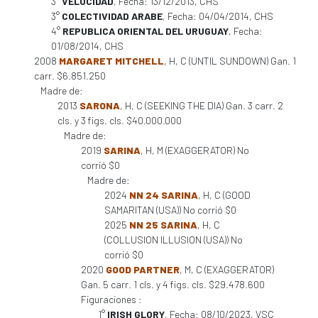
3°
VELOCIDAD
, Fecha: 13/12/2013, CHS
3°
COLECTIVIDAD ARABE
, Fecha: 04/04/2014, CHS
4°
REPUBLICA ORIENTAL DEL URUGUAY
, Fecha:
01/08/2014, CHS
2008
MARGARET MITCHELL
, H, C (UNTIL SUNDOWN) Gan. 1
carr. $6.851.250
Madre de:
2013
SARONA
, H, C (SEEKING THE DIA) Gan. 3 carr. 2
cls. y 3 figs. cls. $40.000.000
Madre de:
2019
SARINA
, H, M (EXAGGERATOR) No
corrió $0
Madre de:
2024
NN 24 SARINA
, H, C (GOOD
SAMARITAN (USA)) No corrió $0
2025
NN 25 SARINA
, H, C
(COLLUSION ILLUSION (USA)) No
corrió $0
2020
GOOD PARTNER
, M, C (EXAGGERATOR)
Gan. 5 carr. 1 cls. y 4 figs. cls. $29.478.600
Figuraciones :
1°
IRISH GLORY
, Fecha: 08/10/2023, VSC