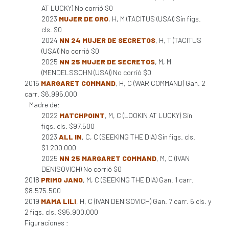
AT LUCKY) No corrió $0
2023
MUJER DE ORO
, H, M (TACITUS (USA)) Sin figs.
cls. $0
2024
NN 24 MUJER DE SECRETOS
, H, T (TACITUS
(USA)) No corrió $0
2025
NN 25 MUJER DE SECRETOS
, M, M
(MENDELSSOHN (USA)) No corrió $0
2016
MARGARET COMMAND
, H, C (WAR COMMAND) Gan. 2
carr. $6.995.000
Madre de:
2022
MATCHPOINT
, M, C (LOOKIN AT LUCKY) Sin
figs. cls. $97.500
2023
ALL IN
, C, C (SEEKING THE DIA) Sin figs. cls.
$1.200.000
2025
NN 25 MARGARET COMMAND
, M, C (IVAN
DENISOVICH) No corrió $0
2018
PRIMO JANO
, M, C (SEEKING THE DIA) Gan. 1 carr.
$8.575.500
2019
MAMA LILI
, H, C (IVAN DENISOVICH) Gan. 7 carr. 6 cls. y
2 figs. cls. $95.900.000
Figuraciones :