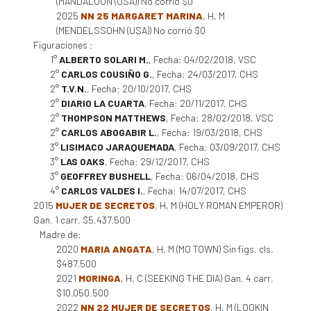
(MANDALOUN (USA)) No corrió $0
2025
NN 25 MARGARET MARINA
, H, M
(MENDELSSOHN (USA)) No corrió $0
Figuraciones :
1°
ALBERTO SOLARI M.
, Fecha: 04/02/2018, VSC
2°
CARLOS COUSIÑO G.
, Fecha: 24/03/2017, CHS
2°
T.V.N.
, Fecha: 20/10/2017, CHS
2°
DIARIO LA CUARTA
, Fecha: 20/11/2017, CHS
2°
THOMPSON MATTHEWS
, Fecha: 28/02/2018, VSC
2°
CARLOS ABOGABIR L.
, Fecha: 19/03/2018, CHS
3°
LISIMACO JARAQUEMADA
, Fecha: 03/09/2017, CHS
3°
LAS OAKS
, Fecha: 29/12/2017, CHS
3°
GEOFFREY BUSHELL
, Fecha: 06/04/2018, CHS
4°
CARLOS VALDES I.
, Fecha: 14/07/2017, CHS
2015
MUJER DE SECRETOS
, H, M (HOLY ROMAN EMPEROR)
Gan. 1 carr. $5.437.500
Madre de:
2020
MARIA ANGATA
, H, M (MO TOWN) Sin figs. cls.
$487.500
2021
MORINGA
, H, C (SEEKING THE DIA) Gan. 4 carr.
$10.050.500
2022
NN 22 MUJER DE SECRETOS
, H, M (LOOKIN