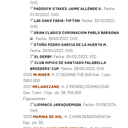
CHS
1°
PADDOCK STAKES JAIME ALLENDE U.
, Fecha:
31/10/2022, CHS
1°
LAS OAKS FASIG-TIPTON
, Fecha: 30/12/2022,
CHS
1°
GRAN CLASICO CORONACION PABLO BARAONA
U.
, Fecha: 19/03/2023, CHS
1°
OTOÑO PEDRO GARCIA DE LA HUERTA M.
,
Fecha: 30/04/2023, CHS
3°
EL DERBY
, Fecha: 05/02/2023, VSC
3°
CLUB HIPICO DE SANTIAGO FALABELLA
BREEDERS' CUP
, Fecha: 28/05/2023, CHS
2020
MI NIGER
, H, C (SEEKING THE DIA) Gan. 1 carr.
$850.000
2021
MELANZZANE
, H, C (MENDELSSOHN (USA))
Gan. 1 carr. 1 figs. cls. $6.750.000
Figuraciones :
3°
LISIMACO JARAQUEMADA
, Fecha: 01/09/2024,
CHS
2023
MARINA DE SOL
, H, C (IVAN DENISOVICH) Sin
figs. cls. $0