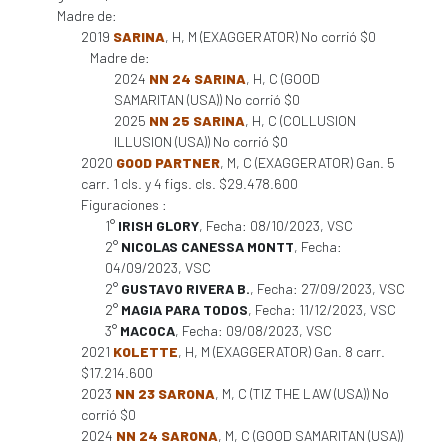
Madre de:
2019
SARINA
, H, M (EXAGGERATOR) No corrió $0
Madre de:
2024
NN 24 SARINA
, H, C (GOOD
SAMARITAN (USA)) No corrió $0
2025
NN 25 SARINA
, H, C (COLLUSION
ILLUSION (USA)) No corrió $0
2020
GOOD PARTNER
, M, C (EXAGGERATOR) Gan. 5
carr. 1 cls. y 4 figs. cls. $29.478.600
Figuraciones :
1°
IRISH GLORY
, Fecha: 08/10/2023, VSC
2°
NICOLAS CANESSA MONTT
, Fecha:
04/09/2023, VSC
2°
GUSTAVO RIVERA B.
, Fecha: 27/09/2023, VSC
2°
MAGIA PARA TODOS
, Fecha: 11/12/2023, VSC
3°
MACOCA
, Fecha: 09/08/2023, VSC
2021
KOLETTE
, H, M (EXAGGERATOR) Gan. 8 carr.
$17.214.600
2023
NN 23 SARONA
, M, C (TIZ THE LAW (USA)) No
corrió $0
2024
NN 24 SARONA
, M, C (GOOD SAMARITAN (USA))