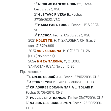
2°
NICOLAS CANESSA MONTT
, Fecha:
04/09/2023, VSC
2°
GUSTAVO RIVERA B.
, Fecha:
27/09/2023, VSC
2°
MAGIA PARA TODOS
, Fecha: 11/12/2023,
VSC
3°
MACOCA
, Fecha: 09/08/2023, VSC
2021
KOLETTE
, H, M (EXAGGERATOR) Gan. 8
carr. $17.214.600
2023
NN 23 SARONA
, M, C (TIZ THE LAW
(USA)) No corrió $0
2024
NN 24 SARONA
, M, C (GOOD
SAMARITAN (USA)) No corrió $0
Figuraciones :
1°
CARLOS COUSIÑO G.
, Fecha: 27/03/2016, CHS
1°
ARTURO LYON P.
, Fecha: 27/06/2016, CHS
2°
CRIADORES DORAMA MARIA L. SOLARI F.
,
Fecha: 03/06/2016, CHS
2°
POLLA DE POTRANCAS
, Fecha: 31/07/2016, CHS
3°
NACIONAL RICARDO LYON
, Fecha: 25/09/2016,
CHS