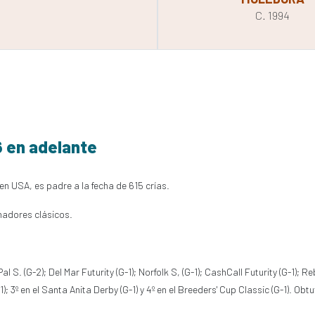
C. 1994
6 en adelante
en USA, es padre a la fecha de 615 crías.
nadores clásicos.
S. (G-2); Del Mar Futurity (G-1); Norfolk S, (G-1); CashCall Futurity (G-1); Reb
1); 3º en el Santa Anita Derby (G-1) y 4º en el Breeders' Cup Classic (G-1). O