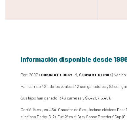
Información disponible desde 198
Por: 2007
LOOKIN AT LUCKY
, M, C (
SMART STRIKE
) Nacido 
Han corrido 421, de los cuales 342 son ganadores y 83 son ga
Sus hijos han ganado 1346 carreras y $7,421,715,481.-
Corrió 14 cs., en USA. Ganador de 9 cs., incluso clásicos Best Pal 
e Indiana Derby (G-2). Fué 2º en el Grey Goose Breeders' Cup (G-