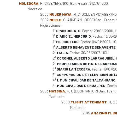
MOLEDORA
, H, C (SEMENENKO) Gan. 4 carr. $12.151.500
Madre de:
2000
MUJER MAYA
, H, C (GOLDEN VOYAGER) No 
2002
MERLO
, C, A (INDIAN LODGE) Gan. 10 carr. 4
Figuraciones :
1°
GRAN DUCATO
, Fecha: 29/04/2006, 
1°
DIARIO EL MERCURIO
, Fecha: 13/05/
1°
FILIBUSTERO
, Fecha: 04/01/2007, H
1°
ALBERTO BENAVENTE BENAVENTE
2°
ITALIA
, Fecha: 30/06/2007, HCH
2°
CORONEL ALBERTO LARRAGUIBEL
,
2°
PROPIETARIOS DE F.S. DE CARRER
3°
DIARIO LA TERCERA
, Fecha: 19/07/2
3°
CORPORACION DE TELEVISION DE L
4°
I. MUNICIPALIDAD DE TALCAHUANO
,
4°
MUNICIPALIDAD DE HUALPEN
, Fech
2003
MASSINA
, H, C (DUSHYANTOR) Gan. 1 carr.
Madre de:
2008
FLIGHT ATTENDANT
, H, C
Madre de:
2015
AMAZING FLIG