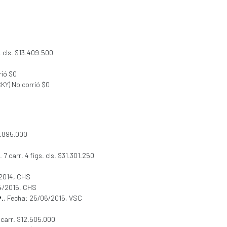
. cls. $13.409.500
rió $0
KY) No corrió $0
5.895.000
 7 carr. 4 figs. cls. $31.301.250
/2014, CHS
04/2015, CHS
.
, Fecha: 25/06/2015, VSC
carr. $12.505.000