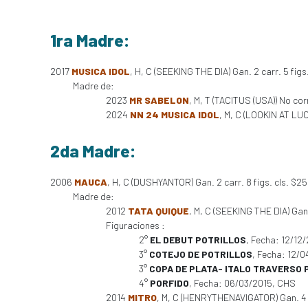
1ra Madre:
2017
MUSICA IDOL
, H, C (SEEKING THE DIA) Gan. 2 carr. 5 figs
Madre de:
2023
MR SABELON
, M, T (TACITUS (USA)) No cor
2024
NN 24 MUSICA IDOL
, M, C (LOOKIN AT LUC
2da Madre:
2006
MAUCA
, H, C (DUSHYANTOR) Gan. 2 carr. 8 figs. cls. $2
Madre de:
2012
TATA QUIQUE
, M, C (SEEKING THE DIA) Gan.
Figuraciones :
2°
EL DEBUT POTRILLOS
, Fecha: 12/12
3°
COTEJO DE POTRILLOS
, Fecha: 12/
3°
COPA DE PLATA- ITALO TRAVERSO P
4°
PORFIDO
, Fecha: 06/03/2015, CHS
2014
MITRO
, M, C (HENRYTHENAVIGATOR) Gan. 4 