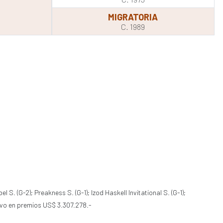
MIGRATORIA
C. 1989
el S. (G-2); Preakness S. (G-1); Izod Haskell Invitational S. (G-1);
btuvo en premios US$ 3.307.278.-