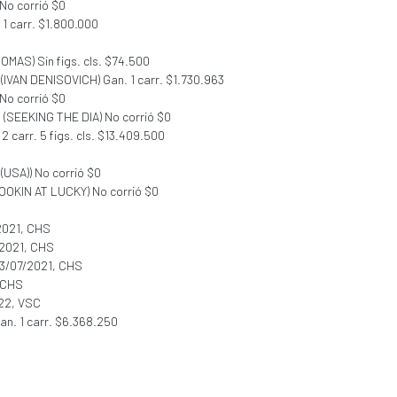
No corrió $0
 1 carr. $1.800.000
OMAS) Sin figs. cls. $74.500
C (IVAN DENISOVICH) Gan. 1 carr. $1.730.963
 No corrió $0
C (SEEKING THE DIA) No corrió $0
2 carr. 5 figs. cls. $13.409.500
 (USA)) No corrió $0
(LOOKIN AT LUCKY) No corrió $0
2021, CHS
/2021, CHS
23/07/2021, CHS
, CHS
022, VSC
an. 1 carr. $6.368.250