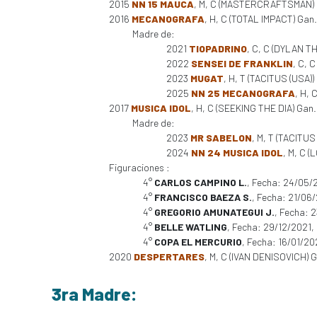
2015
NN 15 MAUCA
, M, C (MASTERCRAFTSMAN) 
2016
MECANOGRAFA
, H, C (TOTAL IMPACT) Gan.
Madre de:
2021
TIOPADRINO
, C, C (DYLAN TH
2022
SENSEI DE FRANKLIN
, C, 
2023
MUGAT
, H, T (TACITUS (USA))
2025
NN 25 MECANOGRAFA
, H, 
2017
MUSICA IDOL
, H, C (SEEKING THE DIA) Gan. 
Madre de:
2023
MR SABELON
, M, T (TACITUS
2024
NN 24 MUSICA IDOL
, M, C 
Figuraciones :
4°
CARLOS CAMPINO L.
, Fecha: 24/05/
4°
FRANCISCO BAEZA S.
, Fecha: 21/06
4°
GREGORIO AMUNATEGUI J.
, Fecha: 
4°
BELLE WATLING
, Fecha: 29/12/2021
4°
COPA EL MERCURIO
, Fecha: 16/01/2
2020
DESPERTARES
, M, C (IVAN DENISOVICH) G
3ra Madre: