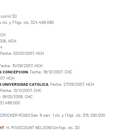
corrió $0
 cls. y 7 figs. cls. $24.499.080
HCH
2006, HCH
CH
, Fecha: 03/03/2007, HCH
 Fecha: 15/09/2007, HCH
AS CONCEPCION
, Fecha: 18/12/2007, CHC
007, HCH
A UNIVERSIDAD CATOLICA
, Fecha: 27/09/2007, HCH
 Fecha: 13/11/2007, CHC
a: 18/03/2008, CHC
 $1.488.000
 (CROCKER ROAD) Gan. 6 carr. 1 cls. y 1 figs. cls. $15.290.000
HT
, H, M (VISCOUNT NELSON) Sin figs. cls. $0