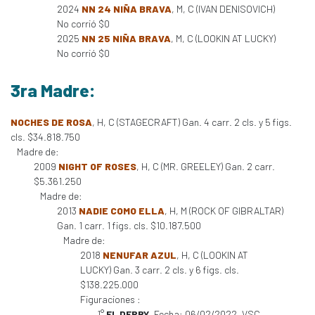
2024
NN 24 NIÑA BRAVA
, M, C (IVAN DENISOVICH)
No corrió $0
2025
NN 25 NIÑA BRAVA
, M, C (LOOKIN AT LUCKY)
No corrió $0
3ra Madre:
NOCHES DE ROSA
, H, C (STAGECRAFT) Gan. 4 carr. 2 cls. y 5 figs.
cls. $34.818.750
Madre de:
2009
NIGHT OF ROSES
, H, C (MR. GREELEY) Gan. 2 carr.
$5.361.250
Madre de:
2013
NADIE COMO ELLA
, H, M (ROCK OF GIBRALTAR)
Gan. 1 carr. 1 figs. cls. $10.187.500
Madre de:
2018
NENUFAR AZUL
, H, C (LOOKIN AT
LUCKY) Gan. 3 carr. 2 cls. y 6 figs. cls.
$138.225.000
Figuraciones :
1°
EL DERBY
, Fecha: 06/02/2022, VSC