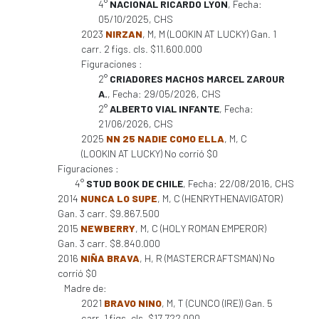
4°
NACIONAL RICARDO LYON
, Fecha:
05/10/2025, CHS
2023
NIRZAN
, M, M (LOOKIN AT LUCKY) Gan. 1
carr. 2 figs. cls. $11.600.000
Figuraciones :
2°
CRIADORES MACHOS MARCEL ZAROUR
A.
, Fecha: 29/05/2026, CHS
2°
ALBERTO VIAL INFANTE
, Fecha:
21/06/2026, CHS
2025
NN 25 NADIE COMO ELLA
, M, C
(LOOKIN AT LUCKY) No corrió $0
Figuraciones :
4°
STUD BOOK DE CHILE
, Fecha: 22/08/2016, CHS
2014
NUNCA LO SUPE
, M, C (HENRYTHENAVIGATOR)
Gan. 3 carr. $9.867.500
2015
NEWBERRY
, M, C (HOLY ROMAN EMPEROR)
Gan. 3 carr. $8.840.000
2016
NIÑA BRAVA
, H, R (MASTERCRAFTSMAN) No
corrió $0
Madre de:
2021
BRAVO NINO
, M, T (CUNCO (IRE)) Gan. 5
carr. 1 figs. cls. $17.722.000