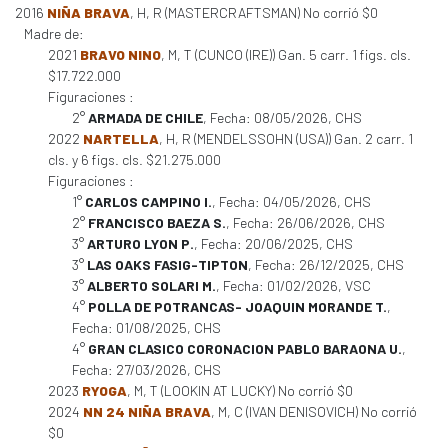
2016
NIÑA BRAVA
, H, R (MASTERCRAFTSMAN) No corrió $0
Madre de:
2021
BRAVO NINO
, M, T (CUNCO (IRE)) Gan. 5 carr. 1 figs. cls.
$17.722.000
Figuraciones :
2°
ARMADA DE CHILE
, Fecha: 08/05/2026, CHS
2022
NARTELLA
, H, R (MENDELSSOHN (USA)) Gan. 2 carr. 1
cls. y 6 figs. cls. $21.275.000
Figuraciones :
1°
CARLOS CAMPINO I.
, Fecha: 04/05/2026, CHS
2°
FRANCISCO BAEZA S.
, Fecha: 26/06/2026, CHS
3°
ARTURO LYON P.
, Fecha: 20/06/2025, CHS
3°
LAS OAKS FASIG-TIPTON
, Fecha: 26/12/2025, CHS
3°
ALBERTO SOLARI M.
, Fecha: 01/02/2026, VSC
4°
POLLA DE POTRANCAS- JOAQUIN MORANDE T.
,
Fecha: 01/08/2025, CHS
4°
GRAN CLASICO CORONACION PABLO BARAONA U.
,
Fecha: 27/03/2026, CHS
2023
RYOGA
, M, T (LOOKIN AT LUCKY) No corrió $0
2024
NN 24 NIÑA BRAVA
, M, C (IVAN DENISOVICH) No corrió
$0