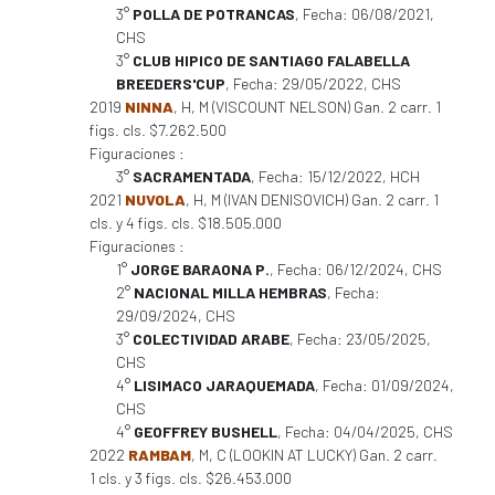
3°
POLLA DE POTRANCAS
, Fecha: 06/08/2021,
CHS
3°
CLUB HIPICO DE SANTIAGO FALABELLA
BREEDERS'CUP
, Fecha: 29/05/2022, CHS
2019
NINNA
, H, M (VISCOUNT NELSON) Gan. 2 carr. 1
figs. cls. $7.262.500
Figuraciones :
3°
SACRAMENTADA
, Fecha: 15/12/2022, HCH
2021
NUVOLA
, H, M (IVAN DENISOVICH) Gan. 2 carr. 1
cls. y 4 figs. cls. $18.505.000
Figuraciones :
1°
JORGE BARAONA P.
, Fecha: 06/12/2024, CHS
2°
NACIONAL MILLA HEMBRAS
, Fecha:
29/09/2024, CHS
3°
COLECTIVIDAD ARABE
, Fecha: 23/05/2025,
CHS
4°
LISIMACO JARAQUEMADA
, Fecha: 01/09/2024,
CHS
4°
GEOFFREY BUSHELL
, Fecha: 04/04/2025, CHS
2022
RAMBAM
, M, C (LOOKIN AT LUCKY) Gan. 2 carr.
1 cls. y 3 figs. cls. $26.453.000