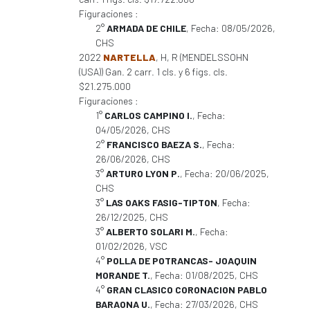
Figuraciones :
2°
ARMADA DE CHILE
, Fecha: 08/05/2026,
CHS
2022
NARTELLA
, H, R (MENDELSSOHN
(USA)) Gan. 2 carr. 1 cls. y 6 figs. cls.
$21.275.000
Figuraciones :
1°
CARLOS CAMPINO I.
, Fecha:
04/05/2026, CHS
2°
FRANCISCO BAEZA S.
, Fecha:
26/06/2026, CHS
3°
ARTURO LYON P.
, Fecha: 20/06/2025,
CHS
3°
LAS OAKS FASIG-TIPTON
, Fecha:
26/12/2025, CHS
3°
ALBERTO SOLARI M.
, Fecha:
01/02/2026, VSC
4°
POLLA DE POTRANCAS- JOAQUIN
MORANDE T.
, Fecha: 01/08/2025, CHS
4°
GRAN CLASICO CORONACION PABLO
BARAONA U.
, Fecha: 27/03/2026, CHS