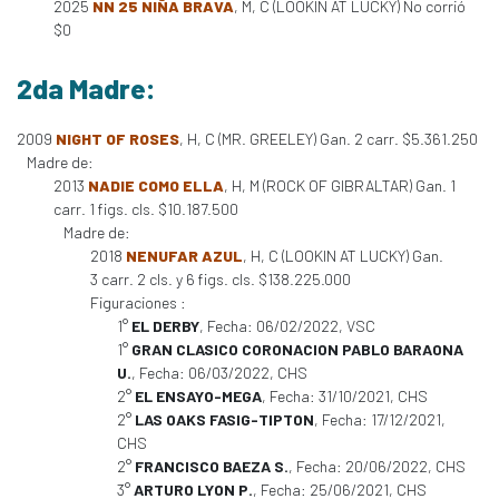
2025
NN 25 NIÑA BRAVA
, M, C (LOOKIN AT LUCKY) No corrió
$0
2da Madre:
2009
NIGHT OF ROSES
, H, C (MR. GREELEY) Gan. 2 carr. $5.361.250
Madre de:
2013
NADIE COMO ELLA
, H, M (ROCK OF GIBRALTAR) Gan. 1
carr. 1 figs. cls. $10.187.500
Madre de:
2018
NENUFAR AZUL
, H, C (LOOKIN AT LUCKY) Gan.
3 carr. 2 cls. y 6 figs. cls. $138.225.000
Figuraciones :
1°
EL DERBY
, Fecha: 06/02/2022, VSC
1°
GRAN CLASICO CORONACION PABLO BARAONA
U.
, Fecha: 06/03/2022, CHS
2°
EL ENSAYO-MEGA
, Fecha: 31/10/2021, CHS
2°
LAS OAKS FASIG-TIPTON
, Fecha: 17/12/2021,
CHS
2°
FRANCISCO BAEZA S.
, Fecha: 20/06/2022, CHS
3°
ARTURO LYON P.
, Fecha: 25/06/2021, CHS