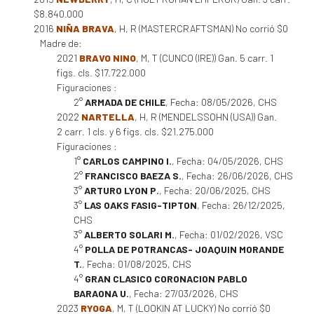
$8.840.000
2016
NIÑA BRAVA
, H, R (MASTERCRAFTSMAN) No corrió $0
Madre de:
2021
BRAVO NINO
, M, T (CUNCO (IRE)) Gan. 5 carr. 1
figs. cls. $17.722.000
Figuraciones :
2°
ARMADA DE CHILE
, Fecha: 08/05/2026, CHS
2022
NARTELLA
, H, R (MENDELSSOHN (USA)) Gan.
2 carr. 1 cls. y 6 figs. cls. $21.275.000
Figuraciones :
1°
CARLOS CAMPINO I.
, Fecha: 04/05/2026, CHS
2°
FRANCISCO BAEZA S.
, Fecha: 26/06/2026, CHS
3°
ARTURO LYON P.
, Fecha: 20/06/2025, CHS
3°
LAS OAKS FASIG-TIPTON
, Fecha: 26/12/2025,
CHS
3°
ALBERTO SOLARI M.
, Fecha: 01/02/2026, VSC
4°
POLLA DE POTRANCAS- JOAQUIN MORANDE
T.
, Fecha: 01/08/2025, CHS
4°
GRAN CLASICO CORONACION PABLO
BARAONA U.
, Fecha: 27/03/2026, CHS
2023
RYOGA
, M, T (LOOKIN AT LUCKY) No corrió $0