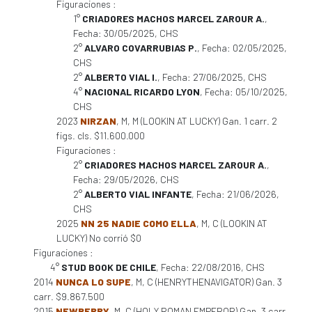
Figuraciones :
1°
CRIADORES MACHOS MARCEL ZAROUR A.
,
Fecha: 30/05/2025, CHS
2°
ALVARO COVARRUBIAS P.
, Fecha: 02/05/2025,
CHS
2°
ALBERTO VIAL I.
, Fecha: 27/06/2025, CHS
4°
NACIONAL RICARDO LYON
, Fecha: 05/10/2025,
CHS
2023
NIRZAN
, M, M (LOOKIN AT LUCKY) Gan. 1 carr. 2
figs. cls. $11.600.000
Figuraciones :
2°
CRIADORES MACHOS MARCEL ZAROUR A.
,
Fecha: 29/05/2026, CHS
2°
ALBERTO VIAL INFANTE
, Fecha: 21/06/2026,
CHS
2025
NN 25 NADIE COMO ELLA
, M, C (LOOKIN AT
LUCKY) No corrió $0
Figuraciones :
4°
STUD BOOK DE CHILE
, Fecha: 22/08/2016, CHS
2014
NUNCA LO SUPE
, M, C (HENRYTHENAVIGATOR) Gan. 3
carr. $9.867.500
2015
NEWBERRY
, M, C (HOLY ROMAN EMPEROR) Gan. 3 carr.