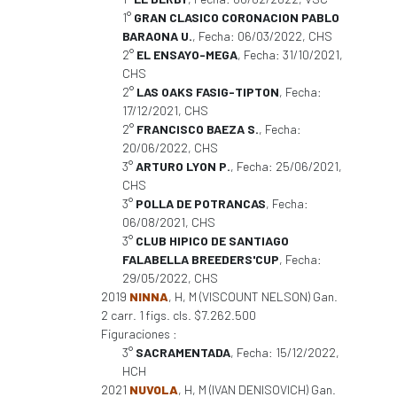
1°
GRAN CLASICO CORONACION PABLO
BARAONA U.
, Fecha: 06/03/2022, CHS
2°
EL ENSAYO-MEGA
, Fecha: 31/10/2021,
CHS
2°
LAS OAKS FASIG-TIPTON
, Fecha:
17/12/2021, CHS
2°
FRANCISCO BAEZA S.
, Fecha:
20/06/2022, CHS
3°
ARTURO LYON P.
, Fecha: 25/06/2021,
CHS
3°
POLLA DE POTRANCAS
, Fecha:
06/08/2021, CHS
3°
CLUB HIPICO DE SANTIAGO
FALABELLA BREEDERS'CUP
, Fecha:
29/05/2022, CHS
2019
NINNA
, H, M (VISCOUNT NELSON) Gan.
2 carr. 1 figs. cls. $7.262.500
Figuraciones :
3°
SACRAMENTADA
, Fecha: 15/12/2022,
HCH
2021
NUVOLA
, H, M (IVAN DENISOVICH) Gan.