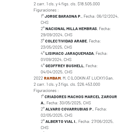
2 carr. 1 cls. y 4 figs. cls. $18.505.000
Figuraciones :
1°
JORGE BARAONA P.
, Fecha: 06/12/2024,
CHS
2°
NACIONAL MILLA HEMBRAS
, Fecha:
29/09/2024, CHS
3°
COLECTIVIDAD ARABE
, Fecha:
23/05/2025, CHS
4°
LISIMACO JARAQUEMADA
, Fecha:
01/09/2024, CHS
4°
GEOFFREY BUSHELL
, Fecha:
04/04/2025, CHS
2022
RAMBAM
, M, C (LOOKIN AT LUCKY) Gan.
2 carr. 1 cls. y 3 figs. cls. $26.453.000
Figuraciones :
1°
CRIADORES MACHOS MARCEL ZAROUR
A.
, Fecha: 30/05/2025, CHS
2°
ALVARO COVARRUBIAS P.
, Fecha:
02/05/2025, CHS
2°
ALBERTO VIAL I.
, Fecha: 27/06/2025,
CHS