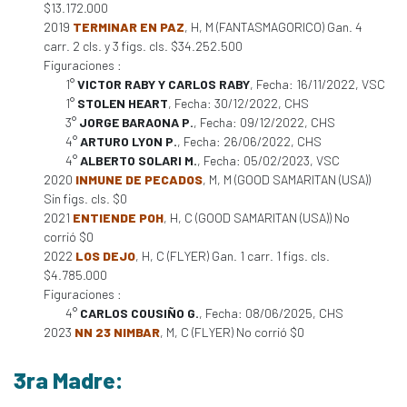
$13.172.000
2019
TERMINAR EN PAZ
, H, M (FANTASMAGORICO) Gan. 4
carr. 2 cls. y 3 figs. cls. $34.252.500
Figuraciones :
1°
VICTOR RABY Y CARLOS RABY
, Fecha: 16/11/2022, VSC
1°
STOLEN HEART
, Fecha: 30/12/2022, CHS
3°
JORGE BARAONA P.
, Fecha: 09/12/2022, CHS
4°
ARTURO LYON P.
, Fecha: 26/06/2022, CHS
4°
ALBERTO SOLARI M.
, Fecha: 05/02/2023, VSC
2020
INMUNE DE PECADOS
, M, M (GOOD SAMARITAN (USA))
Sin figs. cls. $0
2021
ENTIENDE POH
, H, C (GOOD SAMARITAN (USA)) No
corrió $0
2022
LOS DEJO
, H, C (FLYER) Gan. 1 carr. 1 figs. cls.
$4.785.000
Figuraciones :
4°
CARLOS COUSIÑO G.
, Fecha: 08/06/2025, CHS
2023
NN 23 NIMBAR
, M, C (FLYER) No corrió $0
3ra Madre: