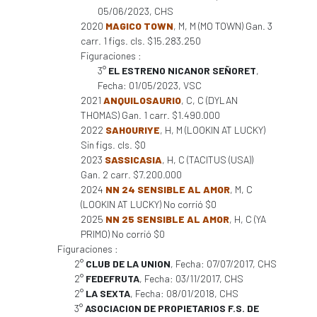
05/06/2023, CHS
2020
MAGICO TOWN
, M, M (MO TOWN) Gan. 3
carr. 1 figs. cls. $15.283.250
Figuraciones :
3°
EL ESTRENO NICANOR SEÑORET
,
Fecha: 01/05/2023, VSC
2021
ANQUILOSAURIO
, C, C (DYLAN
THOMAS) Gan. 1 carr. $1.490.000
2022
SAHOURIYE
, H, M (LOOKIN AT LUCKY)
Sin figs. cls. $0
2023
SASSICASIA
, H, C (TACITUS (USA))
Gan. 2 carr. $7.200.000
2024
NN 24 SENSIBLE AL AMOR
, M, C
(LOOKIN AT LUCKY) No corrió $0
2025
NN 25 SENSIBLE AL AMOR
, H, C (YA
PRIMO) No corrió $0
Figuraciones :
2°
CLUB DE LA UNION
, Fecha: 07/07/2017, CHS
2°
FEDEFRUTA
, Fecha: 03/11/2017, CHS
2°
LA SEXTA
, Fecha: 08/01/2018, CHS
3°
ASOCIACION DE PROPIETARIOS F.S. DE