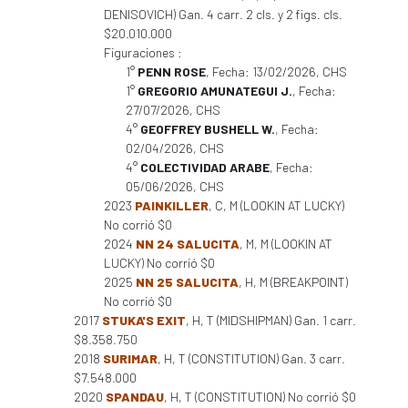
DENISOVICH) Gan. 4 carr. 2 cls. y 2 figs. cls.
$20.010.000
Figuraciones :
1°
PENN ROSE
, Fecha: 13/02/2026, CHS
1°
GREGORIO AMUNATEGUI J.
, Fecha:
27/07/2026, CHS
4°
GEOFFREY BUSHELL W.
, Fecha:
02/04/2026, CHS
4°
COLECTIVIDAD ARABE
, Fecha:
05/06/2026, CHS
2023
PAINKILLER
, C, M (LOOKIN AT LUCKY)
No corrió $0
2024
NN 24 SALUCITA
, M, M (LOOKIN AT
LUCKY) No corrió $0
2025
NN 25 SALUCITA
, H, M (BREAKPOINT)
No corrió $0
2017
STUKA'S EXIT
, H, T (MIDSHIPMAN) Gan. 1 carr.
$8.358.750
2018
SURIMAR
, H, T (CONSTITUTION) Gan. 3 carr.
$7.548.000
2020
SPANDAU
, H, T (CONSTITUTION) No corrió $0