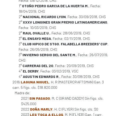
Fecha: 09/12/2018, CHS
1°
OTOÑO PEDRO GARCIA DE LA HUERTA M.
, Fecha:
18/04/2019, CHS
2°
NACIONAL RICARDO LYON
, Fecha: 30/09/2018, CHS
2°
XXXV LONGINES GRAN PREMIO LATINOAMERICANO
,
Fecha: 10/03/2019, CHS
2°
RAUL OVALLE U.
, Fecha: 28/06/2019, CHS
3°
EL ENSAYO MEGA
, Fecha: 02/11/2018, CHS
3°
CLUB HIPICO DE STGO. FALABELLA BREEDERS' CUP
,
Fecha: 26/05/2019, CHS
3°
INVIERNO SERGIO DEL SANTE M.
, Fecha: 26/07/2019,
CHS
3°
CARRERAS DEL 20
, Fecha: 20/09/2019, CHS
4°
EL DERBY
, Fecha: 03/02/2019, VSC
4°
AGUSTIN EDWARDS R.
, Fecha: 30/08/2019, CHS
2016
LAGUNA NIGUEL
, H, R (MASTERCRAFTSMAN) Gan. 3
carr. 5 figs. cls. $18.820.000
Madre de:
2021
SIN PASADO
, M, C (GRAND DADDY) Sin figs. cls.
$425.000
2022
DOÑA MARLY
, H, C (FLYER) Sin figs. cls. $0
2023
LES TOCA A ELLOS
, M, M (FLYER) Gan. 1 carr.