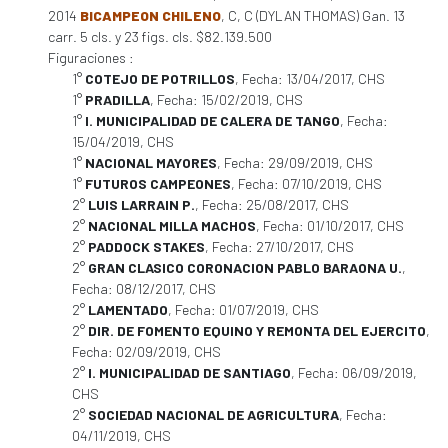
2014
BICAMPEON CHILENO
, C, C (DYLAN THOMAS) Gan. 13
carr. 5 cls. y 23 figs. cls. $82.139.500
Figuraciones :
1°
COTEJO DE POTRILLOS
, Fecha: 13/04/2017, CHS
1°
PRADILLA
, Fecha: 15/02/2019, CHS
1°
I. MUNICIPALIDAD DE CALERA DE TANGO
, Fecha:
15/04/2019, CHS
1°
NACIONAL MAYORES
, Fecha: 29/09/2019, CHS
1°
FUTUROS CAMPEONES
, Fecha: 07/10/2019, CHS
2°
LUIS LARRAIN P.
, Fecha: 25/08/2017, CHS
2°
NACIONAL MILLA MACHOS
, Fecha: 01/10/2017, CHS
2°
PADDOCK STAKES
, Fecha: 27/10/2017, CHS
2°
GRAN CLASICO CORONACION PABLO BARAONA U.
,
Fecha: 08/12/2017, CHS
2°
LAMENTADO
, Fecha: 01/07/2019, CHS
2°
DIR. DE FOMENTO EQUINO Y REMONTA DEL EJERCITO
,
Fecha: 02/09/2019, CHS
2°
I. MUNICIPALIDAD DE SANTIAGO
, Fecha: 06/09/2019,
CHS
2°
SOCIEDAD NACIONAL DE AGRICULTURA
, Fecha:
04/11/2019, CHS