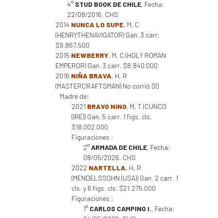
4°
STUD BOOK DE CHILE
, Fecha:
22/08/2016, CHS
2014
NUNCA LO SUPE
, M, C
(HENRYTHENAVIGATOR) Gan. 3 carr.
$9.867.500
2015
NEWBERRY
, M, C (HOLY ROMAN
EMPEROR) Gan. 3 carr. $8.840.000
2016
NIÑA BRAVA
, H, R
(MASTERCRAFTSMAN) No corrió $0
Madre de:
2021
BRAVO NINO
, M, T (CUNCO
(IRE)) Gan. 5 carr. 1 figs. cls.
$18.002.000
Figuraciones :
2°
ARMADA DE CHILE
, Fecha:
08/05/2026, CHS
2022
NARTELLA
, H, R
(MENDELSSOHN (USA)) Gan. 2 carr. 1
cls. y 6 figs. cls. $21.275.000
Figuraciones :
1°
CARLOS CAMPINO I.
, Fecha: