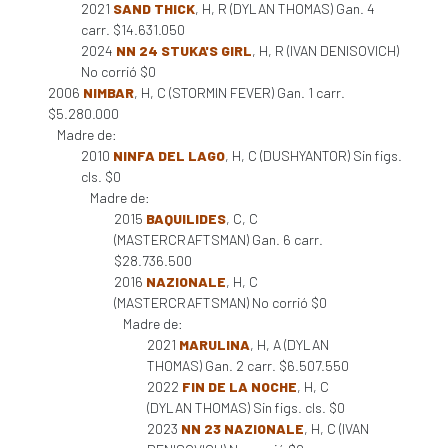
2021
SAND THICK
, H, R (DYLAN THOMAS) Gan. 4
carr. $14.631.050
2024
NN 24 STUKA'S GIRL
, H, R (IVAN DENISOVICH)
No corrió $0
2006
NIMBAR
, H, C (STORMIN FEVER) Gan. 1 carr.
$5.280.000
Madre de:
2010
NINFA DEL LAGO
, H, C (DUSHYANTOR) Sin figs.
cls. $0
Madre de:
2015
BAQUILIDES
, C, C
(MASTERCRAFTSMAN) Gan. 6 carr.
$28.736.500
2016
NAZIONALE
, H, C
(MASTERCRAFTSMAN) No corrió $0
Madre de:
2021
MARULINA
, H, A (DYLAN
THOMAS) Gan. 2 carr. $6.507.550
2022
FIN DE LA NOCHE
, H, C
(DYLAN THOMAS) Sin figs. cls. $0
2023
NN 23 NAZIONALE
, H, C (IVAN