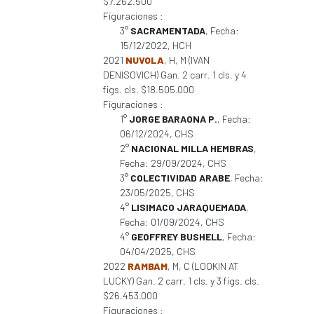
$7.262.500
Figuraciones :
3°
SACRAMENTADA
, Fecha:
15/12/2022, HCH
2021
NUVOLA
, H, M (IVAN
DENISOVICH) Gan. 2 carr. 1 cls. y 4
figs. cls. $18.505.000
Figuraciones :
1°
JORGE BARAONA P.
, Fecha:
06/12/2024, CHS
2°
NACIONAL MILLA HEMBRAS
,
Fecha: 29/09/2024, CHS
3°
COLECTIVIDAD ARABE
, Fecha:
23/05/2025, CHS
4°
LISIMACO JARAQUEMADA
,
Fecha: 01/09/2024, CHS
4°
GEOFFREY BUSHELL
, Fecha:
04/04/2025, CHS
2022
RAMBAM
, M, C (LOOKIN AT
LUCKY) Gan. 2 carr. 1 cls. y 3 figs. cls.
$26.453.000
Figuraciones :