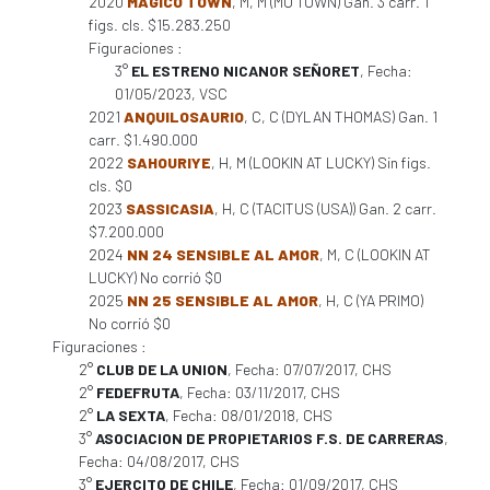
2020
MAGICO TOWN
, M, M (MO TOWN) Gan. 3 carr. 1
figs. cls. $15.283.250
Figuraciones :
3°
EL ESTRENO NICANOR SEÑORET
, Fecha:
01/05/2023, VSC
2021
ANQUILOSAURIO
, C, C (DYLAN THOMAS) Gan. 1
carr. $1.490.000
2022
SAHOURIYE
, H, M (LOOKIN AT LUCKY) Sin figs.
cls. $0
2023
SASSICASIA
, H, C (TACITUS (USA)) Gan. 2 carr.
$7.200.000
2024
NN 24 SENSIBLE AL AMOR
, M, C (LOOKIN AT
LUCKY) No corrió $0
2025
NN 25 SENSIBLE AL AMOR
, H, C (YA PRIMO)
No corrió $0
Figuraciones :
2°
CLUB DE LA UNION
, Fecha: 07/07/2017, CHS
2°
FEDEFRUTA
, Fecha: 03/11/2017, CHS
2°
LA SEXTA
, Fecha: 08/01/2018, CHS
3°
ASOCIACION DE PROPIETARIOS F.S. DE CARRERAS
,
Fecha: 04/08/2017, CHS
3°
EJERCITO DE CHILE
, Fecha: 01/09/2017, CHS