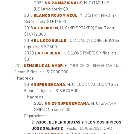
2024
NN 24 NAZIONALE
, M, C (TACITUS
(USA)) No corrió $0
2017
BLANCO ROJO Y AZUL
, M, C (STAY THIRSTY)
Sin figs. cls. $1.517.500
2018
A LA ORDEN
, H, C (MR SPEAKER) Gan. 7 carr.
$17.772.000
2019
EL LOCO GUILLE
, C, C (DADDY LONG LEGS) Sin
figs. cls. $157.500
2020
LA TIA OLGA
, H, C (LONG RIVER) Sin figs. cls.
$0
2013
SENSIBLE AL AMOR
, H, M (ROCK OF GIBRALTAR) Gan.
4 carr. 5 figs. cls. $17.000.000
Madre de:
2019
SUPER BACANA
, H, C (LOOKIN AT LUCKY) Gan.
6 carr. 1 figs. cls. $16.623.500
Madre de:
2025
NN 25 SUPER BACANA
, H, C (SAHARA
SPIRIT) No corrió $0
Figuraciones :
2°
ASOC. DE PERIODISTAS Y TECNICOS HIPICOS
JOSE SALINAS C.
, Fecha: 05/06/2023, CHS