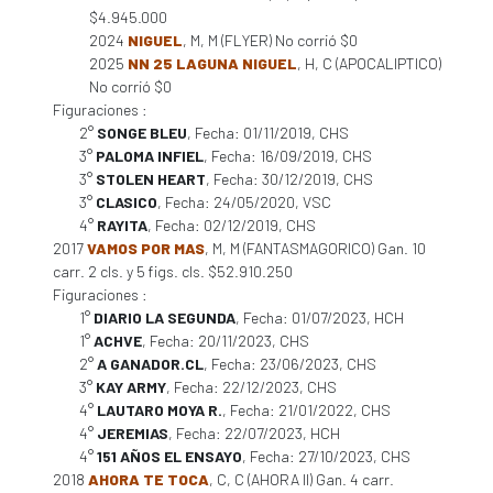
$4.945.000
2024
NIGUEL
, M, M (FLYER) No corrió $0
2025
NN 25 LAGUNA NIGUEL
, H, C (APOCALIPTICO)
No corrió $0
Figuraciones :
2°
SONGE BLEU
, Fecha: 01/11/2019, CHS
3°
PALOMA INFIEL
, Fecha: 16/09/2019, CHS
3°
STOLEN HEART
, Fecha: 30/12/2019, CHS
3°
CLASICO
, Fecha: 24/05/2020, VSC
4°
RAYITA
, Fecha: 02/12/2019, CHS
2017
VAMOS POR MAS
, M, M (FANTASMAGORICO) Gan. 10
carr. 2 cls. y 5 figs. cls. $52.910.250
Figuraciones :
1°
DIARIO LA SEGUNDA
, Fecha: 01/07/2023, HCH
1°
ACHVE
, Fecha: 20/11/2023, CHS
2°
A GANADOR.CL
, Fecha: 23/06/2023, CHS
3°
KAY ARMY
, Fecha: 22/12/2023, CHS
4°
LAUTARO MOYA R.
, Fecha: 21/01/2022, CHS
4°
JEREMIAS
, Fecha: 22/07/2023, HCH
4°
151 AÑOS EL ENSAYO
, Fecha: 27/10/2023, CHS
2018
AHORA TE TOCA
, C, C (AHORA II) Gan. 4 carr.