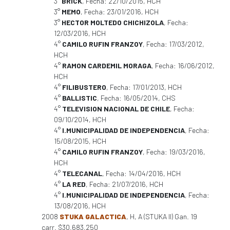
3°
BRICK
, Fecha: 22/10/2015, HCH
3°
MEMO
, Fecha: 23/01/2016, HCH
3°
HECTOR MOLTEDO CHICHIZOLA
, Fecha:
12/03/2016, HCH
4°
CAMILO RUFIN FRANZOY
, Fecha: 17/03/2012,
HCH
4°
RAMON CARDEMIL MORAGA
, Fecha: 16/06/2012,
HCH
4°
FILIBUSTERO
, Fecha: 17/01/2013, HCH
4°
BALLISTIC
, Fecha: 16/05/2014, CHS
4°
TELEVISION NACIONAL DE CHILE
, Fecha:
09/10/2014, HCH
4°
I.MUNICIPALIDAD DE INDEPENDENCIA
, Fecha:
15/08/2015, HCH
4°
CAMILO RUFIN FRANZOY
, Fecha: 19/03/2016,
HCH
4°
TELECANAL
, Fecha: 14/04/2016, HCH
4°
LA RED
, Fecha: 21/07/2016, HCH
4°
I.MUNICIPALIDAD DE INDEPENDENCIA
, Fecha:
13/08/2016, HCH
2008
STUKA GALACTICA
, H, A (STUKA II) Gan. 19
carr. $30.683.250