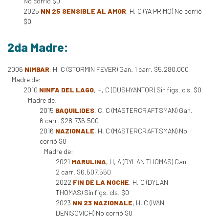
No corrió $0
2025
NN 25 SENSIBLE AL AMOR
, H, C (YA PRIMO) No corrió
$0
2da Madre:
2006
NIMBAR
, H, C (STORMIN FEVER) Gan. 1 carr. $5.280.000
Madre de:
2010
NINFA DEL LAGO
, H, C (DUSHYANTOR) Sin figs. cls. $0
Madre de:
2015
BAQUILIDES
, C, C (MASTERCRAFTSMAN) Gan.
6 carr. $28.736.500
2016
NAZIONALE
, H, C (MASTERCRAFTSMAN) No
corrió $0
Madre de:
2021
MARULINA
, H, A (DYLAN THOMAS) Gan.
2 carr. $6.507.550
2022
FIN DE LA NOCHE
, H, C (DYLAN
THOMAS) Sin figs. cls. $0
2023
NN 23 NAZIONALE
, H, C (IVAN
DENISOVICH) No corrió $0