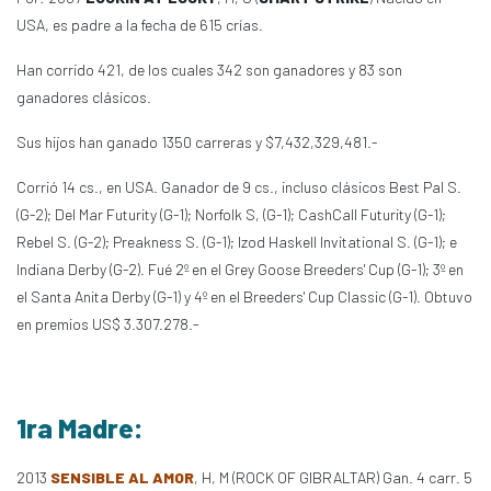
USA, es padre a la fecha de 615 crías.
Han corrido 421, de los cuales 342 son ganadores y 83 son
ganadores clásicos.
Sus hijos han ganado 1350 carreras y $7,432,329,481.-
Corrió 14 cs., en USA. Ganador de 9 cs., incluso clásicos Best Pal S.
(G-2); Del Mar Futurity (G-1); Norfolk S, (G-1); CashCall Futurity (G-1);
Rebel S. (G-2); Preakness S. (G-1); Izod Haskell Invitational S. (G-1); e
Indiana Derby (G-2). Fué 2º en el Grey Goose Breeders' Cup (G-1); 3º en
el Santa Anita Derby (G-1) y 4º en el Breeders' Cup Classic (G-1). Obtuvo
en premios US$ 3.307.278.-
1ra Madre:
2013
SENSIBLE AL AMOR
, H, M (ROCK OF GIBRALTAR) Gan. 4 carr. 5