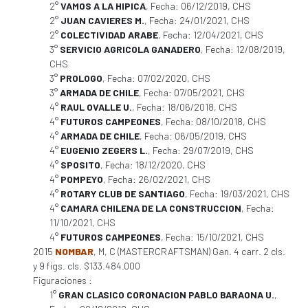
2°
VAMOS A LA HIPICA
, Fecha: 06/12/2019, CHS
2°
JUAN CAVIERES M.
, Fecha: 24/01/2021, CHS
2°
COLECTIVIDAD ARABE
, Fecha: 12/04/2021, CHS
3°
SERVICIO AGRICOLA GANADERO
, Fecha: 12/08/2019,
CHS
3°
PROLOGO
, Fecha: 07/02/2020, CHS
3°
ARMADA DE CHILE
, Fecha: 07/05/2021, CHS
4°
RAUL OVALLE U.
, Fecha: 18/06/2018, CHS
4°
FUTUROS CAMPEONES
, Fecha: 08/10/2018, CHS
4°
ARMADA DE CHILE
, Fecha: 06/05/2019, CHS
4°
EUGENIO ZEGERS L.
, Fecha: 29/07/2019, CHS
4°
SPOSITO
, Fecha: 18/12/2020, CHS
4°
POMPEYO
, Fecha: 26/02/2021, CHS
4°
ROTARY CLUB DE SANTIAGO
, Fecha: 19/03/2021, CHS
4°
CAMARA CHILENA DE LA CONSTRUCCION
, Fecha:
11/10/2021, CHS
4°
FUTUROS CAMPEONES
, Fecha: 15/10/2021, CHS
2015
NOMBAR
, M, C (MASTERCRAFTSMAN) Gan. 4 carr. 2 cls.
y 9 figs. cls. $133.484.000
Figuraciones :
1°
GRAN CLASICO CORONACION PABLO BARAONA U.
,