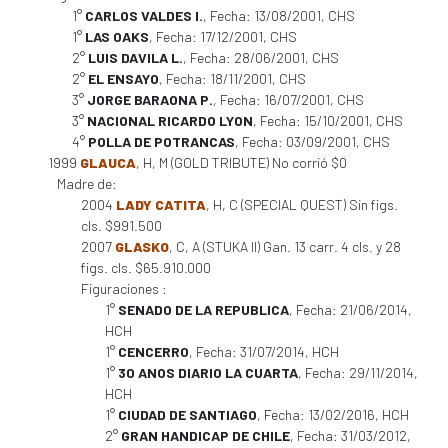
1°
CARLOS VALDES I.
, Fecha: 13/08/2001, CHS
1°
LAS OAKS
, Fecha: 17/12/2001, CHS
2°
LUIS DAVILA L.
, Fecha: 28/06/2001, CHS
2°
EL ENSAYO
, Fecha: 18/11/2001, CHS
3°
JORGE BARAONA P.
, Fecha: 16/07/2001, CHS
3°
NACIONAL RICARDO LYON
, Fecha: 15/10/2001, CHS
4°
POLLA DE POTRANCAS
, Fecha: 03/09/2001, CHS
1999
GLAUCA
, H, M (GOLD TRIBUTE) No corrió $0
Madre de:
2004
LADY CATITA
, H, C (SPECIAL QUEST) Sin figs.
cls. $991.500
2007
GLASKO
, C, A (STUKA II) Gan. 13 carr. 4 cls. y 28
figs. cls. $65.910.000
Figuraciones :
1°
SENADO DE LA REPUBLICA
, Fecha: 21/06/2014,
HCH
1°
CENCERRO
, Fecha: 31/07/2014, HCH
1°
30 ANOS DIARIO LA CUARTA
, Fecha: 29/11/2014,
HCH
1°
CIUDAD DE SANTIAGO
, Fecha: 13/02/2016, HCH
2°
GRAN HANDICAP DE CHILE
, Fecha: 31/03/2012,