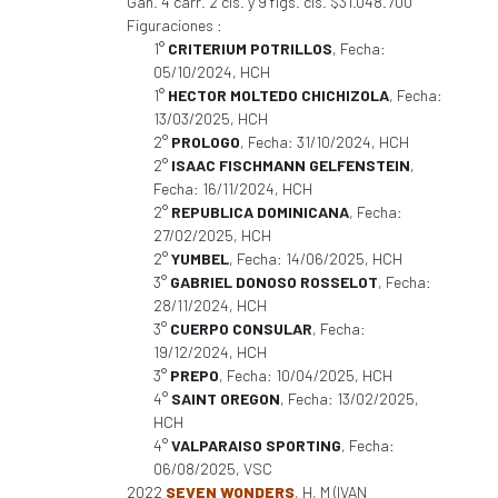
Gan. 4 carr. 2 cls. y 9 figs. cls. $31.048.700
Figuraciones :
1°
CRITERIUM POTRILLOS
, Fecha:
05/10/2024, HCH
1°
HECTOR MOLTEDO CHICHIZOLA
, Fecha:
13/03/2025, HCH
2°
PROLOGO
, Fecha: 31/10/2024, HCH
2°
ISAAC FISCHMANN GELFENSTEIN
,
Fecha: 16/11/2024, HCH
2°
REPUBLICA DOMINICANA
, Fecha:
27/02/2025, HCH
2°
YUMBEL
, Fecha: 14/06/2025, HCH
3°
GABRIEL DONOSO ROSSELOT
, Fecha:
28/11/2024, HCH
3°
CUERPO CONSULAR
, Fecha:
19/12/2024, HCH
3°
PREPO
, Fecha: 10/04/2025, HCH
4°
SAINT OREGON
, Fecha: 13/02/2025,
HCH
4°
VALPARAISO SPORTING
, Fecha:
06/08/2025, VSC
2022
SEVEN WONDERS
, H, M (IVAN