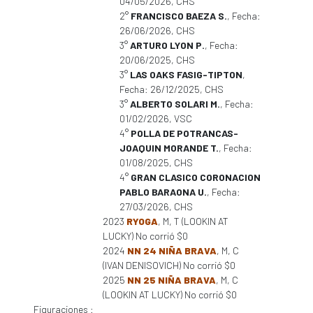
04/05/2026, CHS
2°
FRANCISCO BAEZA S.
, Fecha:
26/06/2026, CHS
3°
ARTURO LYON P.
, Fecha:
20/06/2025, CHS
3°
LAS OAKS FASIG-TIPTON
,
Fecha: 26/12/2025, CHS
3°
ALBERTO SOLARI M.
, Fecha:
01/02/2026, VSC
4°
POLLA DE POTRANCAS-
JOAQUIN MORANDE T.
, Fecha:
01/08/2025, CHS
4°
GRAN CLASICO CORONACION
PABLO BARAONA U.
, Fecha:
27/03/2026, CHS
2023
RYOGA
, M, T (LOOKIN AT
LUCKY) No corrió $0
2024
NN 24 NIÑA BRAVA
, M, C
(IVAN DENISOVICH) No corrió $0
2025
NN 25 NIÑA BRAVA
, M, C
(LOOKIN AT LUCKY) No corrió $0
Figuraciones :