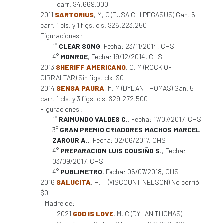
carr. $4.669.000
2011
SARTORIUS
, M, C (FUSAICHI PEGASUS) Gan. 5
carr. 1 cls. y 1 figs. cls. $26.223.250
Figuraciones :
1°
CLEAR SONG
, Fecha: 23/11/2014, CHS
4°
MONROE
, Fecha: 19/12/2014, CHS
2013
SHERIFF AMERICANO
, C, M (ROCK OF
GIBRALTAR) Sin figs. cls. $0
2014
SENSA PAURA
, M, M (DYLAN THOMAS) Gan. 5
carr. 1 cls. y 3 figs. cls. $29.272.500
Figuraciones :
1°
RAIMUNDO VALDES C.
, Fecha: 17/07/2017, CHS
3°
GRAN PREMIO CRIADORES MACHOS MARCEL
ZAROUR A..
, Fecha: 02/06/2017, CHS
4°
PREPARACION LUIS COUSIÑO S.
, Fecha:
03/09/2017, CHS
4°
PUBLIMETRO
, Fecha: 06/07/2018, CHS
2016
SALUCITA
, H, T (VISCOUNT NELSON) No corrió
$0
Madre de:
2021
GOD IS LOVE
, M, C (DYLAN THOMAS)