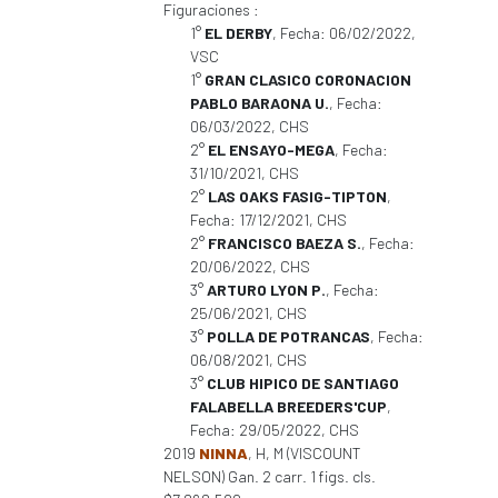
Figuraciones :
1°
EL DERBY
, Fecha: 06/02/2022,
VSC
1°
GRAN CLASICO CORONACION
PABLO BARAONA U.
, Fecha:
06/03/2022, CHS
2°
EL ENSAYO-MEGA
, Fecha:
31/10/2021, CHS
2°
LAS OAKS FASIG-TIPTON
,
Fecha: 17/12/2021, CHS
2°
FRANCISCO BAEZA S.
, Fecha:
20/06/2022, CHS
3°
ARTURO LYON P.
, Fecha:
25/06/2021, CHS
3°
POLLA DE POTRANCAS
, Fecha:
06/08/2021, CHS
3°
CLUB HIPICO DE SANTIAGO
FALABELLA BREEDERS'CUP
,
Fecha: 29/05/2022, CHS
2019
NINNA
, H, M (VISCOUNT
NELSON) Gan. 2 carr. 1 figs. cls.