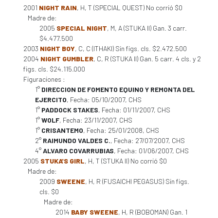
2001
NIGHT RAIN
, H, T (SPECIAL QUEST) No corrió $0
Madre de:
2005
SPECIAL NIGHT
, M, A (STUKA II) Gan. 3 carr.
$4.477.500
2003
NIGHT BOY
, C, C (ITHAKI) Sin figs. cls. $2.472.500
2004
NIGHT GUMBLER
, C, R (STUKA II) Gan. 5 carr. 4 cls. y 2
figs. cls. $24.115.000
Figuraciones :
1°
DIRECCION DE FOMENTO EQUINO Y REMONTA DEL
EJERCITO
, Fecha: 05/10/2007, CHS
1°
PADDOCK STAKES
, Fecha: 01/11/2007, CHS
1°
WOLF
, Fecha: 23/11/2007, CHS
1°
CRISANTEMO
, Fecha: 25/01/2008, CHS
2°
RAIMUNDO VALDES C.
, Fecha: 27/07/2007, CHS
4°
ALVARO COVARRUBIAS
, Fecha: 01/06/2007, CHS
2005
STUKA'S GIRL
, H, T (STUKA II) No corrió $0
Madre de:
2009
SWEENE
, H, R (FUSAICHI PEGASUS) Sin figs.
cls. $0
Madre de:
2014
BABY SWEENE
, H, R (BOBOMAN) Gan. 1