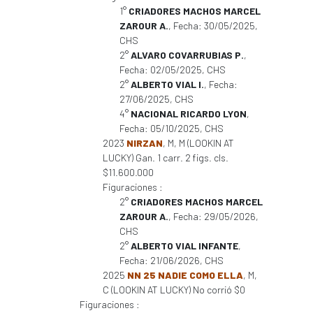
1°
CRIADORES MACHOS MARCEL
ZAROUR A.
, Fecha: 30/05/2025,
CHS
2°
ALVARO COVARRUBIAS P.
,
Fecha: 02/05/2025, CHS
2°
ALBERTO VIAL I.
, Fecha:
27/06/2025, CHS
4°
NACIONAL RICARDO LYON
,
Fecha: 05/10/2025, CHS
2023
NIRZAN
, M, M (LOOKIN AT
LUCKY) Gan. 1 carr. 2 figs. cls.
$11.600.000
Figuraciones :
2°
CRIADORES MACHOS MARCEL
ZAROUR A.
, Fecha: 29/05/2026,
CHS
2°
ALBERTO VIAL INFANTE
,
Fecha: 21/06/2026, CHS
2025
NN 25 NADIE COMO ELLA
, M,
C (LOOKIN AT LUCKY) No corrió $0
Figuraciones :