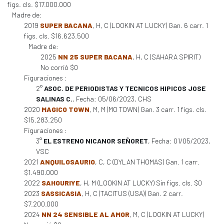
figs. cls. $17.000.000
Madre de:
2019
SUPER BACANA
, H, C (LOOKIN AT LUCKY) Gan. 6 carr. 1
figs. cls. $16.623.500
Madre de:
2025
NN 25 SUPER BACANA
, H, C (SAHARA SPIRIT)
No corrió $0
Figuraciones :
2°
ASOC. DE PERIODISTAS Y TECNICOS HIPICOS JOSE
SALINAS C.
, Fecha: 05/06/2023, CHS
2020
MAGICO TOWN
, M, M (MO TOWN) Gan. 3 carr. 1 figs. cls.
$15.283.250
Figuraciones :
3°
EL ESTRENO NICANOR SEÑORET
, Fecha: 01/05/2023,
VSC
2021
ANQUILOSAURIO
, C, C (DYLAN THOMAS) Gan. 1 carr.
$1.490.000
2022
SAHOURIYE
, H, M (LOOKIN AT LUCKY) Sin figs. cls. $0
2023
SASSICASIA
, H, C (TACITUS (USA)) Gan. 2 carr.
$7.200.000
2024
NN 24 SENSIBLE AL AMOR
, M, C (LOOKIN AT LUCKY)