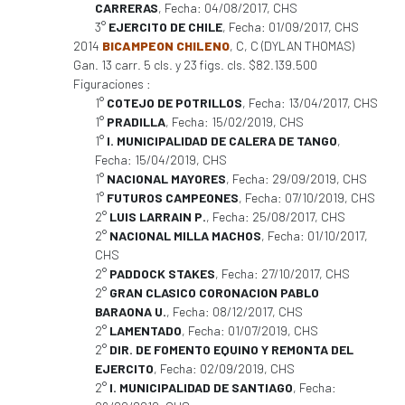
CARRERAS
, Fecha: 04/08/2017, CHS
3°
EJERCITO DE CHILE
, Fecha: 01/09/2017, CHS
2014
BICAMPEON CHILENO
, C, C (DYLAN THOMAS)
Gan. 13 carr. 5 cls. y 23 figs. cls. $82.139.500
Figuraciones :
1°
COTEJO DE POTRILLOS
, Fecha: 13/04/2017, CHS
1°
PRADILLA
, Fecha: 15/02/2019, CHS
1°
I. MUNICIPALIDAD DE CALERA DE TANGO
,
Fecha: 15/04/2019, CHS
1°
NACIONAL MAYORES
, Fecha: 29/09/2019, CHS
1°
FUTUROS CAMPEONES
, Fecha: 07/10/2019, CHS
2°
LUIS LARRAIN P.
, Fecha: 25/08/2017, CHS
2°
NACIONAL MILLA MACHOS
, Fecha: 01/10/2017,
CHS
2°
PADDOCK STAKES
, Fecha: 27/10/2017, CHS
2°
GRAN CLASICO CORONACION PABLO
BARAONA U.
, Fecha: 08/12/2017, CHS
2°
LAMENTADO
, Fecha: 01/07/2019, CHS
2°
DIR. DE FOMENTO EQUINO Y REMONTA DEL
EJERCITO
, Fecha: 02/09/2019, CHS
2°
I. MUNICIPALIDAD DE SANTIAGO
, Fecha: