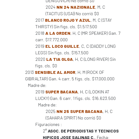
DENISOVICH) No corrió $0
2024
NN 24 NAZIONALE
, M, C
(TACITUS (USA)) No corrió $0
2017
BLANCO ROJO Y AZUL
, M, C (STAY
THIRSTY) Sin figs. cls. $1.517.500
2018
A LA ORDEN
, H, C (MR SPEAKER) Gan. 7
carr. $17.772.000
2019
EL LOCO GUILLE
, C, C (DADDY LONG
LEGS) Sin figs. cls. $157.500
2020
LA TIA OLGA
, H, C (LONG RIVER) Sin
figs. cls. $0
2013
SENSIBLE AL AMOR
, H, M (ROCK OF
GIBRALTAR) Gan. 4 carr. 5 figs. cls. $17.000.000
Madre de:
2019
SUPER BACANA
, H, C (LOOKIN AT
LUCKY) Gan. 6 carr. 1 figs. cls. $16.623.500
Madre de:
2025
NN 25 SUPER BACANA
, H, C
(SAHARA SPIRIT) No corrió $0
Figuraciones :
2°
ASOC. DE PERIODISTAS Y TECNICOS
HIPICOS JOSE SALINAS C.
, Fecha: