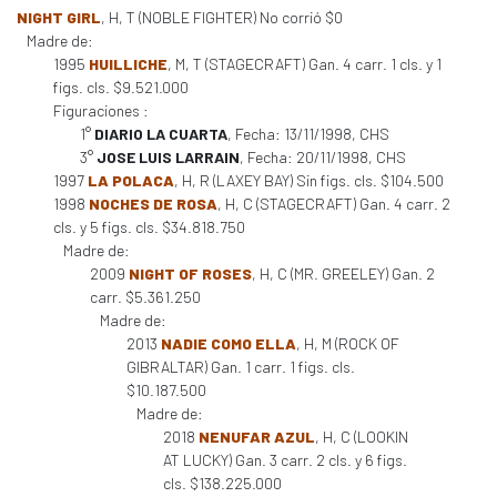
NIGHT GIRL
, H, T (NOBLE FIGHTER) No corrió $0
Madre de:
1995
HUILLICHE
, M, T (STAGECRAFT) Gan. 4 carr. 1 cls. y 1
figs. cls. $9.521.000
Figuraciones :
1°
DIARIO LA CUARTA
, Fecha: 13/11/1998, CHS
3°
JOSE LUIS LARRAIN
, Fecha: 20/11/1998, CHS
1997
LA POLACA
, H, R (LAXEY BAY) Sin figs. cls. $104.500
1998
NOCHES DE ROSA
, H, C (STAGECRAFT) Gan. 4 carr. 2
cls. y 5 figs. cls. $34.818.750
Madre de:
2009
NIGHT OF ROSES
, H, C (MR. GREELEY) Gan. 2
carr. $5.361.250
Madre de:
2013
NADIE COMO ELLA
, H, M (ROCK OF
GIBRALTAR) Gan. 1 carr. 1 figs. cls.
$10.187.500
Madre de:
2018
NENUFAR AZUL
, H, C (LOOKIN
AT LUCKY) Gan. 3 carr. 2 cls. y 6 figs.
cls. $138.225.000