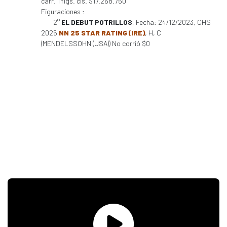
carr. 1 figs. cls. $17.268.750
Figuraciones :
2°
EL DEBUT POTRILLOS
, Fecha: 24/12/2023, CHS
2025
NN 25 STAR RATING (IRE)
, H, C
(MENDELSSOHN (USA)) No corrió $0