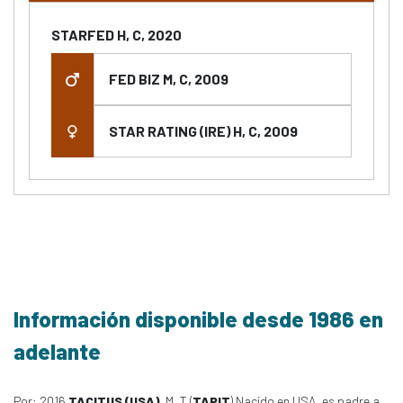
STARFED H, C, 2020
FED BIZ M, C, 2009
STAR RATING (IRE) H, C, 2009
Información disponible desde 1986 en
adelante
Por: 2016
TACITUS (USA)
, M, T (
TAPIT
) Nacido en USA, es padre a