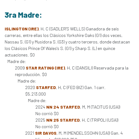
3ra Madre:
ISLINGTON (IRE)
, H, C (SADLER'S WELLS) Ganadora de seis
carreras, entre ellas los Clásicos Yorkshire Oaks (G1) dos veces,
Nassau S. (G1) y Musidora S. (G3) y cuatro terceros, donde destacan
los Clásicos Prince Of Wales's S. (G1) y Sharp S. (L) en quince
actuaciones. $0
Madre de:
2009
STAR RATING (IRE)
, H, C (DANSILI) Reservada para la
reproducción. $0
Madre de:
2020
STARFED
, H, C (FED BIZ) Gan. 1 carr.
$5.213.000
Madre de:
2024
NN 24 STARFED
, M, M (TACITUS (USA))
No corrió $0
2025
NN 25 STARFED
, H, C (TRIPOLI (USA))
No corrió $0
2021
SIR DAVOS
, M, M (MENDELSSOHN (USA)) Gan. 4