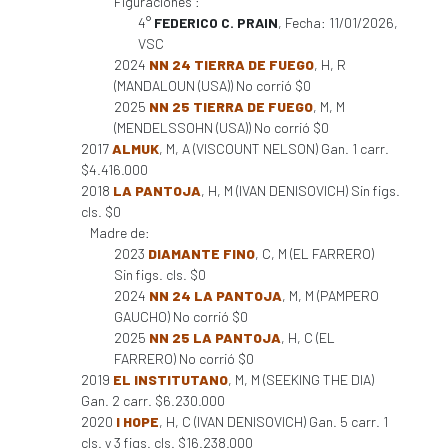
Figuraciones :
4°
FEDERICO C. PRAIN
, Fecha: 11/01/2026,
VSC
2024
NN 24 TIERRA DE FUEGO
, H, R
(MANDALOUN (USA)) No corrió $0
2025
NN 25 TIERRA DE FUEGO
, M, M
(MENDELSSOHN (USA)) No corrió $0
2017
ALMUK
, M, A (VISCOUNT NELSON) Gan. 1 carr.
$4.416.000
2018
LA PANTOJA
, H, M (IVAN DENISOVICH) Sin figs.
cls. $0
Madre de:
2023
DIAMANTE FINO
, C, M (EL FARRERO)
Sin figs. cls. $0
2024
NN 24 LA PANTOJA
, M, M (PAMPERO
GAUCHO) No corrió $0
2025
NN 25 LA PANTOJA
, H, C (EL
FARRERO) No corrió $0
2019
EL INSTITUTANO
, M, M (SEEKING THE DIA)
Gan. 2 carr. $6.230.000
2020
I HOPE
, H, C (IVAN DENISOVICH) Gan. 5 carr. 1
cls. y 3 figs. cls. $16.238.000