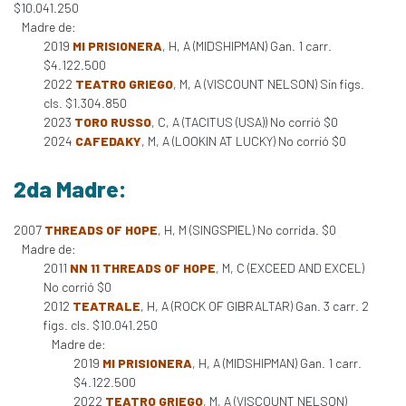
$10.041.250
Madre de:
2019
MI PRISIONERA
, H, A (MIDSHIPMAN) Gan. 1 carr.
$4.122.500
2022
TEATRO GRIEGO
, M, A (VISCOUNT NELSON) Sin figs.
cls. $1.304.850
2023
TORO RUSSO
, C, A (TACITUS (USA)) No corrió $0
2024
CAFEDAKY
, M, A (LOOKIN AT LUCKY) No corrió $0
2da Madre:
2007
THREADS OF HOPE
, H, M (SINGSPIEL) No corrida. $0
Madre de:
2011
NN 11 THREADS OF HOPE
, M, C (EXCEED AND EXCEL)
No corrió $0
2012
TEATRALE
, H, A (ROCK OF GIBRALTAR) Gan. 3 carr. 2
figs. cls. $10.041.250
Madre de:
2019
MI PRISIONERA
, H, A (MIDSHIPMAN) Gan. 1 carr.
$4.122.500
2022
TEATRO GRIEGO
, M, A (VISCOUNT NELSON)