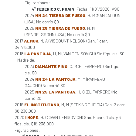
Figuraciones :
4°
FEDERICO C. PRAIN
, Fecha: 11/01/2026, VSC
2024
NN 24 TIERRA DE FUEGO
, H, R (MANDALOUN
(USA)) No corrió $0
2025
NN 25 TIERRA DE FUEGO
, M, M
(MENDELSSOHN (USA)) No corrió $0
2017
ALMUK
, M, A (VISCOUNT NELSON) Gan. 1 carr.
$4.416.000
2018
LA PANTOJA
, H, M (IVAN DENISOVICH) Sin figs. cls. $0
Madre de:
2023
DIAMANTE FINO
, C, M (EL FARRERO) Sin figs.
cls. $0
2024
NN 24 LA PANTOJA
, M, M (PAMPERO
GAUCHO) No corrió $0
2025
NN 25 LA PANTOJA
, H, C (EL FARRERO) No
corrió $0
2019
EL INSTITUTANO
, M, M (SEEKING THE DIA) Gan. 2 carr.
$6.230.000
2020
I HOPE
, H, C (IVAN DENISOVICH) Gan. 5 carr. 1 cls. y 3
figs. cls. $16.238.000
Figuraciones :