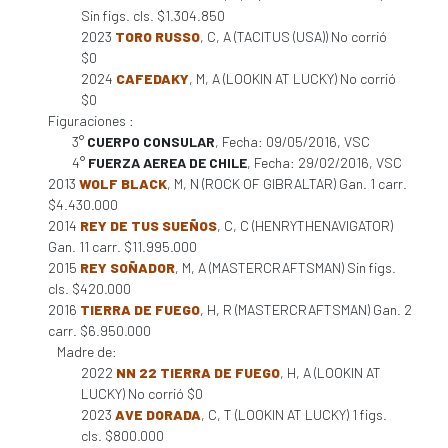
Sin figs. cls. $1.304.850
2023
TORO RUSSO
, C, A (TACITUS (USA)) No corrió
$0
2024
CAFEDAKY
, M, A (LOOKIN AT LUCKY) No corrió
$0
Figuraciones :
3°
CUERPO CONSULAR
, Fecha: 09/05/2016, VSC
4°
FUERZA AEREA DE CHILE
, Fecha: 29/02/2016, VSC
2013
WOLF BLACK
, M, N (ROCK OF GIBRALTAR) Gan. 1 carr.
$4.430.000
2014
REY DE TUS SUEÑOS
, C, C (HENRYTHENAVIGATOR)
Gan. 11 carr. $11.995.000
2015
REY SOÑADOR
, M, A (MASTERCRAFTSMAN) Sin figs.
cls. $420.000
2016
TIERRA DE FUEGO
, H, R (MASTERCRAFTSMAN) Gan. 2
carr. $6.950.000
Madre de:
2022
NN 22 TIERRA DE FUEGO
, H, A (LOOKIN AT
LUCKY) No corrió $0
2023
AVE DORADA
, C, T (LOOKIN AT LUCKY) 1 figs.
cls. $800.000