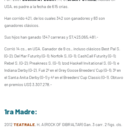
USA, es padre a la fecha de 615 crías.
Han corrido 421, de los cuales 342 son ganadores y 83 son
ganadores clásicos.
Sus hijos han ganado 1347 carreras y $7,423,065,481.-
Corrió 14 cs., en USA. Ganador de 9 cs., incluso clásicos Best Pal S.
(G-2); Del Mar Futurity (G-1); Norfolk S, (G-1); CashCall Futurity (G-1);
Rebel S. (G-2); Preakness S. (G-1); Izod Haskell Invitational S. (G-1); e
Indiana Derby (G-2). Fué 2º en el Grey Goose Breeders' Cup (G-1); 3º en
el Santa Anita Derby (G-1) y 4º en el Breeders' Cup Classic (G-1). Obtuvo
en premios US$ 3.307.278.-
1ra Madre:
2012
TEATRALE
, H, A (ROCK OF GIBRALTAR) Gan. 3 carr. 2 figs. cls.