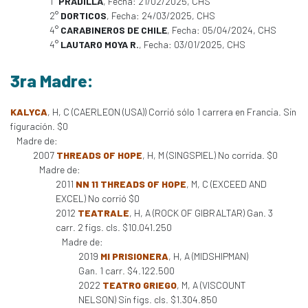
1°
PRADILLA
, Fecha: 21/02/2025, CHS
2°
DORTICOS
, Fecha: 24/03/2025, CHS
4°
CARABINEROS DE CHILE
, Fecha: 05/04/2024, CHS
4°
LAUTARO MOYA R.
, Fecha: 03/01/2025, CHS
3ra Madre:
KALYCA
, H, C (CAERLEON (USA)) Corrió sólo 1 carrera en Francia. Sin
figuración. $0
Madre de:
2007
THREADS OF HOPE
, H, M (SINGSPIEL) No corrida. $0
Madre de:
2011
NN 11 THREADS OF HOPE
, M, C (EXCEED AND
EXCEL) No corrió $0
2012
TEATRALE
, H, A (ROCK OF GIBRALTAR) Gan. 3
carr. 2 figs. cls. $10.041.250
Madre de:
2019
MI PRISIONERA
, H, A (MIDSHIPMAN)
Gan. 1 carr. $4.122.500
2022
TEATRO GRIEGO
, M, A (VISCOUNT
NELSON) Sin figs. cls. $1.304.850