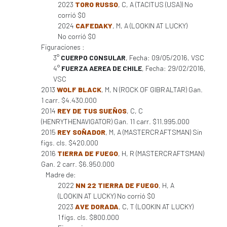
2023
TORO RUSSO
, C, A (TACITUS (USA)) No
corrió $0
2024
CAFEDAKY
, M, A (LOOKIN AT LUCKY)
No corrió $0
Figuraciones :
3°
CUERPO CONSULAR
, Fecha: 09/05/2016, VSC
4°
FUERZA AEREA DE CHILE
, Fecha: 29/02/2016,
VSC
2013
WOLF BLACK
, M, N (ROCK OF GIBRALTAR) Gan.
1 carr. $4.430.000
2014
REY DE TUS SUEÑOS
, C, C
(HENRYTHENAVIGATOR) Gan. 11 carr. $11.995.000
2015
REY SOÑADOR
, M, A (MASTERCRAFTSMAN) Sin
figs. cls. $420.000
2016
TIERRA DE FUEGO
, H, R (MASTERCRAFTSMAN)
Gan. 2 carr. $6.950.000
Madre de:
2022
NN 22 TIERRA DE FUEGO
, H, A
(LOOKIN AT LUCKY) No corrió $0
2023
AVE DORADA
, C, T (LOOKIN AT LUCKY)
1 figs. cls. $800.000