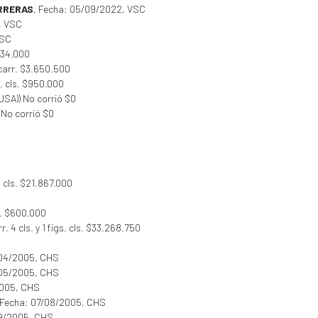
ARRERAS
, Fecha: 05/09/2022, VSC
, VSC
VSC
234.000
carr. $3.650.500
s. cls. $950.000
USA)) No corrió $0
) No corrió $0
. cls. $21.867.000
s. $600.000
rr. 4 cls. y 1 figs. cls. $33.268.750
/04/2005, CHS
/05/2005, CHS
2005, CHS
 Fecha: 07/08/2005, CHS
09/2005, CHS