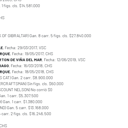
. 1 figs. cls. $14.581.000
CHS
K OF GIBRALTAR) Gan. 8 carr. 5 figs. cls. $27.840.000
LE
, Fecha: 29/03/2017, VSC
IRQUE
, Fecha: 19/05/2017, CHS
RTON DE VIÑA DEL MAR
, Fecha: 12/06/2019, VSC
IAGO
, Fecha: 16/03/2018, CHS
IRQUE
, Fecha: 18/05/2018, CHS
 CAT) Gan. 2 carr. $8.900.000
ERCRAFTSMAN) Sin figs. cls. $60.000
VISCOUNT NELSON) No corrió $0
Gan. 1 carr. $5.307.500
) Gan. 1 carr. $1.380.000
ND) Gan. 5 carr. $13.168.000
5 carr. 2 figs. cls. $16.246.500
 CHS