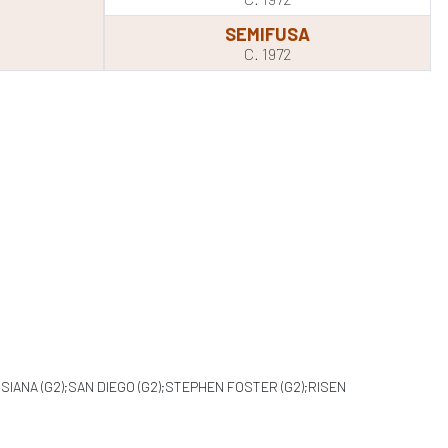
SEMIFUSA
C. 1972
OUSIANA (G2);SAN DIEGO (G2);STEPHEN FOSTER (G2);RISEN