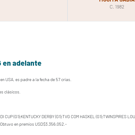
C. 1982
6 en adelante
 en USA, es padre a la fecha de 57 crías.
es clásicos.
 SAUDI CUP (G1);KENTUCKY DERBY (G1);TVG COM HASKEL (G1);TWINSPIRES L
 Obtuvo en premios USD$3.356.052.-