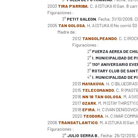
2003
TIRA P'ARRIBA
, C, A (STUKA II) Gan. 8 carr
Figuraciones :
3°
PETIT GALEON
, Fecha: 31/10/2008, 
2005
TAN GOLOSA
, H, A (STUKA II) No corrió $0
Madre de:
2012
TANGOLPEANDO
, C, C (ROC
Figuraciones :
2°
FUERZA AEREA DE CHI
2°
I. MUNICIPALIDAD DE P
2°
110º ANIVERSARIO EVE
3°
ROTARY CLUB DE SANT
4°
I. MUNICIPALIDAD DE P
2013
MAYAKOVA
, H, C (BLUEGRASS
2015
TELECOMANDO
, C, R (MAST
2016
NN 16 TAN GOLOSA
, M, A (
2017
OZARK
, M, M (STAY THIRSTY) 
2018
EFIRA
, H, C (IVAN DENISOVICH
2020
TEODORA
, H, C (WAR COMMA
2006
TRANSATLANTICO
, M, A (STUKA II) Gan. 
Figuraciones :
2°
JULIO SERRA B.
, Fecha: 26/12/2010,