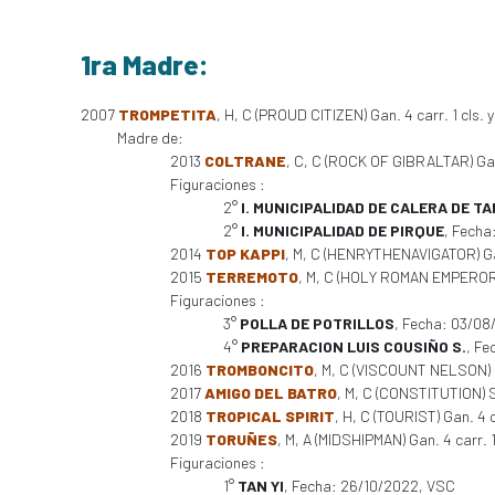
1ra Madre:
2007
TROMPETITA
, H, C (PROUD CITIZEN) Gan. 4 carr. 1 cls. y
Madre de:
2013
COLTRANE
, C, C (ROCK OF GIBRALTAR) Gan.
Figuraciones :
2°
I. MUNICIPALIDAD DE CALERA DE T
2°
I. MUNICIPALIDAD DE PIRQUE
, Fecha
2014
TOP KAPPI
, M, C (HENRYTHENAVIGATOR) Ga
2015
TERREMOTO
, M, C (HOLY ROMAN EMPEROR) 
Figuraciones :
3°
POLLA DE POTRILLOS
, Fecha: 03/08
4°
PREPARACION LUIS COUSIÑO S.
, Fe
2016
TROMBONCITO
, M, C (VISCOUNT NELSON) 
2017
AMIGO DEL BATRO
, M, C (CONSTITUTION) Si
2018
TROPICAL SPIRIT
, H, C (TOURIST) Gan. 4 
2019
TORUÑES
, M, A (MIDSHIPMAN) Gan. 4 carr. 1
Figuraciones :
1°
TAN YI
, Fecha: 26/10/2022, VSC