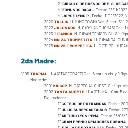
2°
CIRCULO DE DUEÑOS DE F. S. DE C
4°
EDMUNDO DACAL
, Fecha: 23/11/2022
4°
JORGE LYNG P.
, Fecha: 11/12/2022, 
2020
TALLIS
, H, M (MO TOWN) Gan. 6 carr. $14.
2022
JALONADO
, M, C (DYLAN THOMAS) Gan. 1 
2023
TITANICH
, M, C (IVAN DENISOVICH) Sin fig
2024
NN 24 TROMPETITA
, H, C (MANDALOUN (
2025
NN 25 TROMPETITA
, H, C (TRIPOLI (USA)
2da Madre:
1995
TRAPIAL
, H, A (STAGECRAFT) Gan. 6 carr. 4 cls. y 9 figs
Madre de:
2001
KRICOP
, M, C (SPECIAL QUEST) Sin figs. cl
2002
TANTA SUERTE
, H, A (STUKA II) Gan. 5 ca
Figuraciones :
1°
COTEJO DE POTRANCAS
, Fecha: 29
1°
JULIO SUBERCASEAUX B
, Fecha: 27
1°
ARTURO LYON PEÑA
, Fecha: 26/06/
1°
GRAN PREMIO CRIADORES DORAMA
,
3°
POLLA DE POTRANCAS
, Fecha: 02/