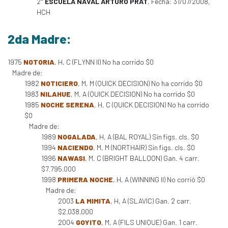
2°
ESCUELA NAVAL ARTURO PRAT
, Fecha: 31/07/2008,
HCH
2da Madre:
1975
NOTORIA
, H, C (FLYNN II) No ha corrido $0
Madre de:
1982
NOTICIERO
, M, M (QUICK DECISION) No ha corrido $0
1983
NILAHUE
, M, A (QUICK DECISION) No ha corrido $0
1985
NOCHE SERENA
, H, C (QUICK DECISION) No ha corrido
$0
Madre de:
1989
NOGALADA
, H, A (BAL ROYAL) Sin figs. cls. $0
1994
NACIENDO
, M, M (NORTHAIR) Sin figs. cls. $0
1996
NAWASI
, M, C (BRIGHT BALLOON) Gan. 4 carr.
$7.795.000
1998
PRIMERA NOCHE
, H, A (WINNING II) No corrió $0
Madre de:
2003
LA MIMITA
, H, A (SLAVIC) Gan. 2 carr.
$2.038.000
2004
GOYITO
, M, A (FILS UNIQUE) Gan. 1 carr.