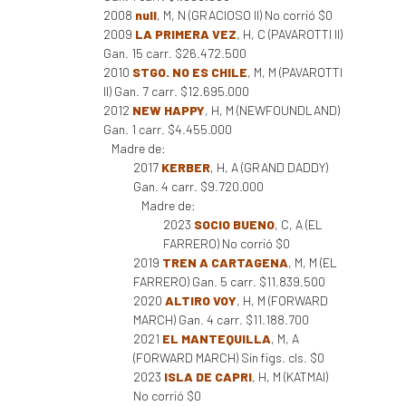
2008
null
, M, N (GRACIOSO II) No corrió $0
2009
LA PRIMERA VEZ
, H, C (PAVAROTTI II)
Gan. 15 carr. $26.472.500
2010
STGO. NO ES CHILE
, M, M (PAVAROTTI
II) Gan. 7 carr. $12.695.000
2012
NEW HAPPY
, H, M (NEWFOUNDLAND)
Gan. 1 carr. $4.455.000
Madre de:
2017
KERBER
, H, A (GRAND DADDY)
Gan. 4 carr. $9.720.000
Madre de:
2023
SOCIO BUENO
, C, A (EL
FARRERO) No corrió $0
2019
TREN A CARTAGENA
, M, M (EL
FARRERO) Gan. 5 carr. $11.839.500
2020
ALTIRO VOY
, H, M (FORWARD
MARCH) Gan. 4 carr. $11.188.700
2021
EL MANTEQUILLA
, M, A
(FORWARD MARCH) Sin figs. cls. $0
2023
ISLA DE CAPRI
, H, M (KATMAI)
No corrió $0