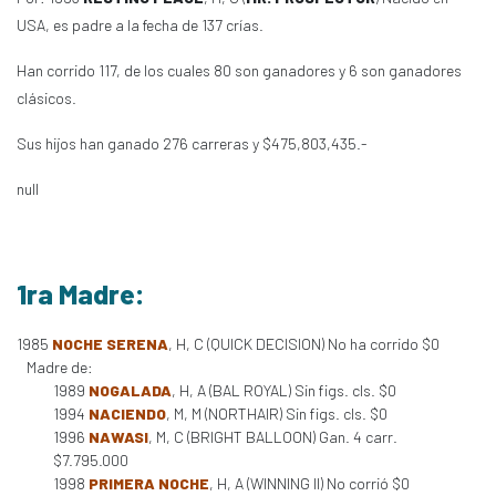
USA, es padre a la fecha de 137 crías.
Han corrido 117, de los cuales 80 son ganadores y 6 son ganadores
clásicos.
Sus hijos han ganado 276 carreras y $475,803,435.-
null
1ra Madre:
1985
NOCHE SERENA
, H, C (QUICK DECISION) No ha corrido $0
Madre de:
1989
NOGALADA
, H, A (BAL ROYAL) Sin figs. cls. $0
1994
NACIENDO
, M, M (NORTHAIR) Sin figs. cls. $0
1996
NAWASI
, M, C (BRIGHT BALLOON) Gan. 4 carr.
$7.795.000
1998
PRIMERA NOCHE
, H, A (WINNING II) No corrió $0