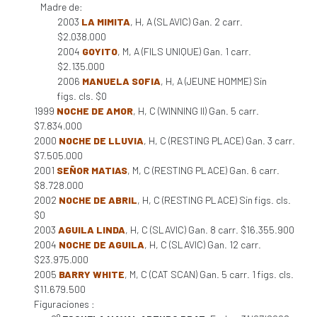
Madre de:
2003
LA MIMITA
, H, A (SLAVIC) Gan. 2 carr.
$2.038.000
2004
GOYITO
, M, A (FILS UNIQUE) Gan. 1 carr.
$2.135.000
2006
MANUELA SOFIA
, H, A (JEUNE HOMME) Sin
figs. cls. $0
1999
NOCHE DE AMOR
, H, C (WINNING II) Gan. 5 carr.
$7.834.000
2000
NOCHE DE LLUVIA
, H, C (RESTING PLACE) Gan. 3 carr.
$7.505.000
2001
SEÑOR MATIAS
, M, C (RESTING PLACE) Gan. 6 carr.
$8.728.000
2002
NOCHE DE ABRIL
, H, C (RESTING PLACE) Sin figs. cls.
$0
2003
AGUILA LINDA
, H, C (SLAVIC) Gan. 8 carr. $16.355.900
2004
NOCHE DE AGUILA
, H, C (SLAVIC) Gan. 12 carr.
$23.975.000
2005
BARRY WHITE
, M, C (CAT SCAN) Gan. 5 carr. 1 figs. cls.
$11.679.500
Figuraciones :