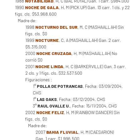
1988
NOTABILIDAD
, H, C (BAL ROYAL) Gan. 1 carr. $984.000
1990
NOCHE DE GALA
, H, M (PICK UP) Gan. 13 carr. 1 cls. y 22
figs. cls. $53.968.600
Madre de:
1998
NOCTURNO DEL SUR
, M, C (MASHAALLAH) Sin
figs. cls. $0
1999
NOCTURNE
, C, A (MASHAALLAH) Gan. 2 carr.
$5.315.000
2000
NOCHE CRUZADA
, H, M (MASHAALLAH) No
corrió $0
2001
NOCHE LINDA
, H, C (BARKERVILLE) Gan. 3 carr.
2 cls. y 1 figs. cls. $32.537.500
Figuraciones :
1°
POLLA DE POTRANCAS
, Fecha: 03/09/2004,
CHS
1°
LAS OAKS
, Fecha: 03/12/2004, CHS
3°
RAUL OVALLE U.
, Fecha: 15/11/2004, CHS
2002
NOCHE FELIZ
, H, M (RAINBOW DANCER) Sin
figs. cls. $0
Madre de:
2007
BAHIA FLUVIAL
, H, M (CAESARION)
Gan. 1 carr. $1.996.500