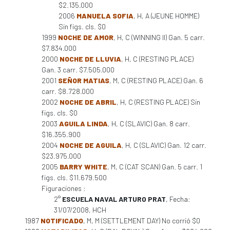
$2.135.000
2006
MANUELA SOFIA
, H, A (JEUNE HOMME)
Sin figs. cls. $0
1999
NOCHE DE AMOR
, H, C (WINNING II) Gan. 5 carr.
$7.834.000
2000
NOCHE DE LLUVIA
, H, C (RESTING PLACE)
Gan. 3 carr. $7.505.000
2001
SEÑOR MATIAS
, M, C (RESTING PLACE) Gan. 6
carr. $8.728.000
2002
NOCHE DE ABRIL
, H, C (RESTING PLACE) Sin
figs. cls. $0
2003
AGUILA LINDA
, H, C (SLAVIC) Gan. 8 carr.
$16.355.900
2004
NOCHE DE AGUILA
, H, C (SLAVIC) Gan. 12 carr.
$23.975.000
2005
BARRY WHITE
, M, C (CAT SCAN) Gan. 5 carr. 1
figs. cls. $11.679.500
Figuraciones :
2°
ESCUELA NAVAL ARTURO PRAT
, Fecha:
31/07/2008, HCH
1987
NOTIFICADO
, M, M (SETTLEMENT DAY) No corrió $0