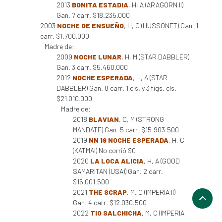
2013
BONITA ESTADIA
, H, A (ARAGORN II)
Gan. 7 carr. $18.235.000
2003
NOCHE DE ENSUEÑO
, H, C (HUSSONET) Gan. 1
carr. $1.700.000
Madre de:
2009
NOCHE LUNAR
, H, M (STAR DABBLER)
Gan. 3 carr. $5.460.000
2012
NOCHE ESPERADA
, H, A (STAR
DABBLER) Gan. 8 carr. 1 cls. y 3 figs. cls.
$21.010.000
Madre de:
2018
BLAVIAN
, C, M (STRONG
MANDATE) Gan. 5 carr. $15.903.500
2019
NN 19 NOCHE ESPERADA
, H, C
(KATMAI) No corrió $0
2020
LA LOCA ALICIA
, H, A (GOOD
SAMARITAN (USA)) Gan. 2 carr.
$15.001.500
2021
THE SCRAP
, M, C (IMPERIA II)
Gan. 4 carr. $12.030.500
2022
TIO SALCHICHA
, M, C (IMPERIA