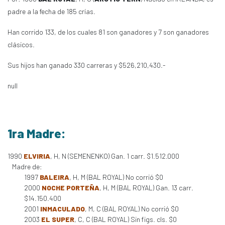
padre a la fecha de 185 crías.
Han corrido 133, de los cuales 81 son ganadores y 7 son ganadores
clásicos.
Sus hijos han ganado 330 carreras y $526,210,430.-
null
1ra Madre:
1990
ELVIRIA
, H, N (SEMENENKO) Gan. 1 carr. $1.512.000
Madre de:
1997
BALEIRA
, H, M (BAL ROYAL) No corrió $0
2000
NOCHE PORTEÑA
, H, M (BAL ROYAL) Gan. 13 carr.
$14.150.400
2001
INMACULADO
, M, C (BAL ROYAL) No corrió $0
2003
EL SUPER
, C, C (BAL ROYAL) Sin figs. cls. $0