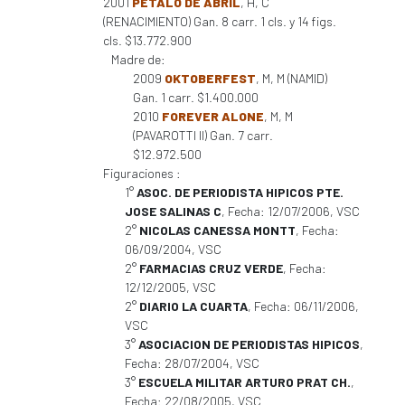
2001
PETALO DE ABRIL
, H, C
(RENACIMIENTO) Gan. 8 carr. 1 cls. y 14 figs.
cls. $13.772.900
Madre de:
2009
OKTOBERFEST
, M, M (NAMID)
Gan. 1 carr. $1.400.000
2010
FOREVER ALONE
, M, M
(PAVAROTTI II) Gan. 7 carr.
$12.972.500
Figuraciones :
1°
ASOC. DE PERIODISTA HIPICOS PTE.
JOSE SALINAS C
, Fecha: 12/07/2006, VSC
2°
NICOLAS CANESSA MONTT
, Fecha:
06/09/2004, VSC
2°
FARMACIAS CRUZ VERDE
, Fecha:
12/12/2005, VSC
2°
DIARIO LA CUARTA
, Fecha: 06/11/2006,
VSC
3°
ASOCIACION DE PERIODISTAS HIPICOS
,
Fecha: 28/07/2004, VSC
3°
ESCUELA MILITAR ARTURO PRAT CH.
,
Fecha: 22/08/2005, VSC