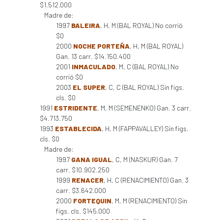
$1.512.000
Madre de:
1997
BALEIRA
, H, M (BAL ROYAL) No corrió
$0
2000
NOCHE PORTEÑA
, H, M (BAL ROYAL)
Gan. 13 carr. $14.150.400
2001
INMACULADO
, M, C (BAL ROYAL) No
corrió $0
2003
EL SUPER
, C, C (BAL ROYAL) Sin figs.
cls. $0
1991
ESTRIDENTE
, M, M (SEMENENKO) Gan. 3 carr.
$4.713.750
1993
ESTABLECIDA
, H, M (FAPPAVALLEY) Sin figs.
cls. $0
Madre de:
1997
GANA IGUAL
, C, M (NASKUR) Gan. 7
carr. $10.902.250
1999
RENACER
, H, C (RENACIMIENTO) Gan. 3
carr. $3.642.000
2000
FORTEQUIN
, M, M (RENACIMIENTO) Sin
figs. cls. $145.000