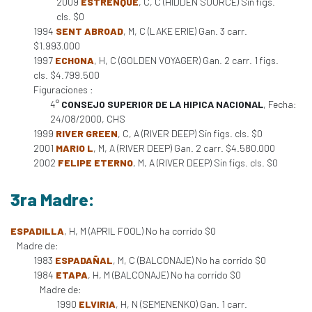
2009
ESTRENQUE
, C, C (HIDDEN SOURCE) Sin figs.
cls. $0
1994
SENT ABROAD
, M, C (LAKE ERIE) Gan. 3 carr.
$1.993.000
1997
ECHONA
, H, C (GOLDEN VOYAGER) Gan. 2 carr. 1 figs.
cls. $4.799.500
Figuraciones :
4°
CONSEJO SUPERIOR DE LA HIPICA NACIONAL
, Fecha:
24/08/2000, CHS
1999
RIVER GREEN
, C, A (RIVER DEEP) Sin figs. cls. $0
2001
MARIO L
, M, A (RIVER DEEP) Gan. 2 carr. $4.580.000
2002
FELIPE ETERNO
, M, A (RIVER DEEP) Sin figs. cls. $0
3ra Madre:
ESPADILLA
, H, M (APRIL FOOL) No ha corrido $0
Madre de:
1983
ESPADAÑAL
, M, C (BALCONAJE) No ha corrido $0
1984
ETAPA
, H, M (BALCONAJE) No ha corrido $0
Madre de:
1990
ELVIRIA
, H, N (SEMENENKO) Gan. 1 carr.