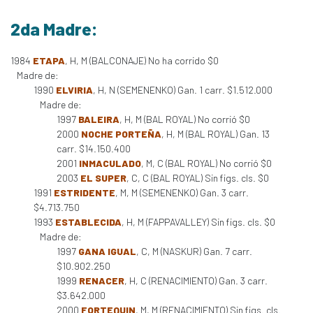
2da Madre:
1984
ETAPA
, H, M (BALCONAJE) No ha corrido $0
Madre de:
1990
ELVIRIA
, H, N (SEMENENKO) Gan. 1 carr. $1.512.000
Madre de:
1997
BALEIRA
, H, M (BAL ROYAL) No corrió $0
2000
NOCHE PORTEÑA
, H, M (BAL ROYAL) Gan. 13
carr. $14.150.400
2001
INMACULADO
, M, C (BAL ROYAL) No corrió $0
2003
EL SUPER
, C, C (BAL ROYAL) Sin figs. cls. $0
1991
ESTRIDENTE
, M, M (SEMENENKO) Gan. 3 carr.
$4.713.750
1993
ESTABLECIDA
, H, M (FAPPAVALLEY) Sin figs. cls. $0
Madre de:
1997
GANA IGUAL
, C, M (NASKUR) Gan. 7 carr.
$10.902.250
1999
RENACER
, H, C (RENACIMIENTO) Gan. 3 carr.
$3.642.000
2000
FORTEQUIN
, M, M (RENACIMIENTO) Sin figs. cls.