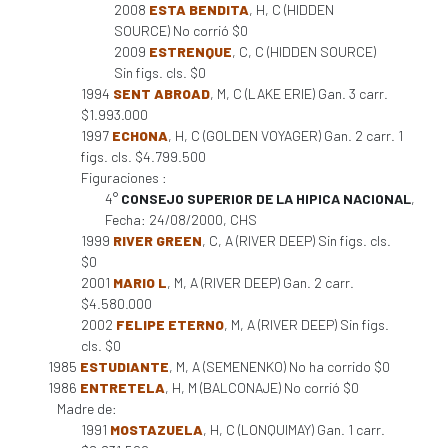
2008
ESTA BENDITA
, H, C (HIDDEN
SOURCE) No corrió $0
2009
ESTRENQUE
, C, C (HIDDEN SOURCE)
Sin figs. cls. $0
1994
SENT ABROAD
, M, C (LAKE ERIE) Gan. 3 carr.
$1.993.000
1997
ECHONA
, H, C (GOLDEN VOYAGER) Gan. 2 carr. 1
figs. cls. $4.799.500
Figuraciones :
4°
CONSEJO SUPERIOR DE LA HIPICA NACIONAL
,
Fecha: 24/08/2000, CHS
1999
RIVER GREEN
, C, A (RIVER DEEP) Sin figs. cls.
$0
2001
MARIO L
, M, A (RIVER DEEP) Gan. 2 carr.
$4.580.000
2002
FELIPE ETERNO
, M, A (RIVER DEEP) Sin figs.
cls. $0
1985
ESTUDIANTE
, M, A (SEMENENKO) No ha corrido $0
1986
ENTRETELA
, H, M (BALCONAJE) No corrió $0
Madre de:
1991
MOSTAZUELA
, H, C (LONQUIMAY) Gan. 1 carr.