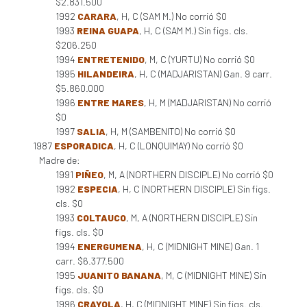
$2.831.500
1992
CARARA
, H, C (SAM M.) No corrió $0
1993
REINA GUAPA
, H, C (SAM M.) Sin figs. cls.
$206.250
1994
ENTRETENIDO
, M, C (YURTU) No corrió $0
1995
HILANDEIRA
, H, C (MADJARISTAN) Gan. 9 carr.
$5.860.000
1996
ENTRE MARES
, H, M (MADJARISTAN) No corrió
$0
1997
SALIA
, H, M (SAMBENITO) No corrió $0
1987
ESPORADICA
, H, C (LONQUIMAY) No corrió $0
Madre de:
1991
PIÑEO
, M, A (NORTHERN DISCIPLE) No corrió $0
1992
ESPECIA
, H, C (NORTHERN DISCIPLE) Sin figs.
cls. $0
1993
COLTAUCO
, M, A (NORTHERN DISCIPLE) Sin
figs. cls. $0
1994
ENERGUMENA
, H, C (MIDNIGHT MINE) Gan. 1
carr. $6.377.500
1995
JUANITO BANANA
, M, C (MIDNIGHT MINE) Sin
figs. cls. $0
1996
CRAYOLA
, H, C (MIDNIGHT MINE) Sin figs. cls.