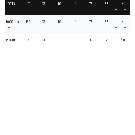
TOTAL
141
13
19
14
17
78
$
14.150.400
1000m a
139
13
19
14
17
76
$
1400m
14.150.400
1400m +
2
0
0
0
0
2
$ 0
Selecciona un video para reproducir