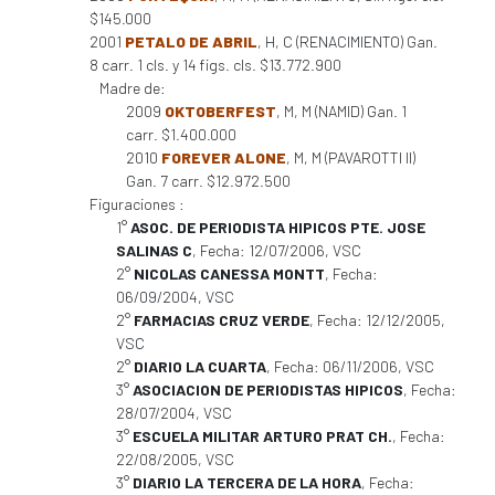
$145.000
2001
PETALO DE ABRIL
, H, C (RENACIMIENTO) Gan.
8 carr. 1 cls. y 14 figs. cls. $13.772.900
Madre de:
2009
OKTOBERFEST
, M, M (NAMID) Gan. 1
carr. $1.400.000
2010
FOREVER ALONE
, M, M (PAVAROTTI II)
Gan. 7 carr. $12.972.500
Figuraciones :
1°
ASOC. DE PERIODISTA HIPICOS PTE. JOSE
SALINAS C
, Fecha: 12/07/2006, VSC
2°
NICOLAS CANESSA MONTT
, Fecha:
06/09/2004, VSC
2°
FARMACIAS CRUZ VERDE
, Fecha: 12/12/2005,
VSC
2°
DIARIO LA CUARTA
, Fecha: 06/11/2006, VSC
3°
ASOCIACION DE PERIODISTAS HIPICOS
, Fecha:
28/07/2004, VSC
3°
ESCUELA MILITAR ARTURO PRAT CH.
, Fecha:
22/08/2005, VSC
3°
DIARIO LA TERCERA DE LA HORA
, Fecha: