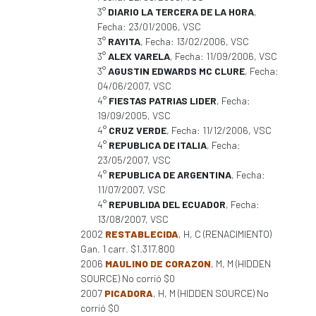
3°
DIARIO LA TERCERA DE LA HORA
,
Fecha: 23/01/2006, VSC
3°
RAYITA
, Fecha: 13/02/2006, VSC
3°
ALEX VARELA
, Fecha: 11/09/2006, VSC
3°
AGUSTIN EDWARDS MC CLURE
, Fecha:
04/06/2007, VSC
4°
FIESTAS PATRIAS LIDER
, Fecha:
19/09/2005, VSC
4°
CRUZ VERDE
, Fecha: 11/12/2006, VSC
4°
REPUBLICA DE ITALIA
, Fecha:
23/05/2007, VSC
4°
REPUBLICA DE ARGENTINA
, Fecha:
11/07/2007, VSC
4°
REPUBLIDA DEL ECUADOR
, Fecha:
13/08/2007, VSC
2002
RESTABLECIDA
, H, C (RENACIMIENTO)
Gan. 1 carr. $1.317.800
2006
MAULINO DE CORAZON
, M, M (HIDDEN
SOURCE) No corrió $0
2007
PICADORA
, H, M (HIDDEN SOURCE) No
corrió $0