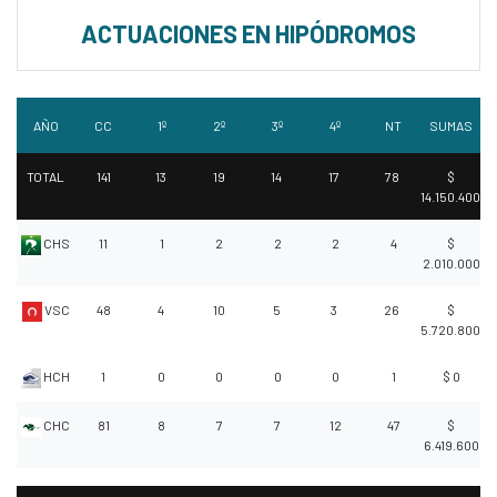
ACTUACIONES EN HIPÓDROMOS
AÑO
CC
1º
2º
3º
4º
NT
SUMAS
TOTAL
141
13
19
14
17
78
$
14.150.400
CHS
11
1
2
2
2
4
$
2.010.000
VSC
48
4
10
5
3
26
$
5.720.800
HCH
1
0
0
0
0
1
$ 0
CHC
81
8
7
7
12
47
$
6.419.600