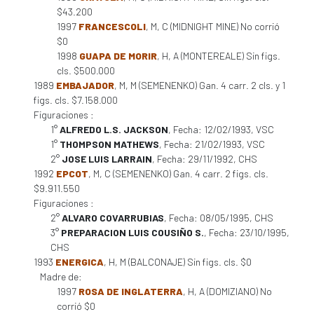
$43.200
1997
FRANCESCOLI
, M, C (MIDNIGHT MINE) No corrió
$0
1998
GUAPA DE MORIR
, H, A (MONTEREALE) Sin figs.
cls. $500.000
1989
EMBAJADOR
, M, M (SEMENENKO) Gan. 4 carr. 2 cls. y 1
figs. cls. $7.158.000
Figuraciones :
1°
ALFREDO L.S. JACKSON
, Fecha: 12/02/1993, VSC
1°
THOMPSON MATHEWS
, Fecha: 21/02/1993, VSC
2°
JOSE LUIS LARRAIN
, Fecha: 29/11/1992, CHS
1992
EPCOT
, M, C (SEMENENKO) Gan. 4 carr. 2 figs. cls.
$9.911.550
Figuraciones :
2°
ALVARO COVARRUBIAS
, Fecha: 08/05/1995, CHS
3°
PREPARACION LUIS COUSIÑO S.
, Fecha: 23/10/1995,
CHS
1993
ENERGICA
, H, M (BALCONAJE) Sin figs. cls. $0
Madre de:
1997
ROSA DE INGLATERRA
, H, A (DOMIZIANO) No
corrió $0