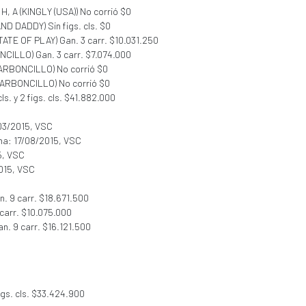
, H, A (KINGLY (USA)) No corrió $0
AND DADDY) Sin figs. cls. $0
STATE OF PLAY) Gan. 3 carr. $10.031.250
NCILLO) Gan. 3 carr. $7.074.000
CARBONCILLO) No corrió $0
CARBONCILLO) No corrió $0
cls. y 2 figs. cls. $41.882.000
/03/2015, VSC
cha: 17/08/2015, VSC
5, VSC
015, VSC
. 9 carr. $18.671.500
carr. $10.075.000
n. 9 carr. $16.121.500
figs. cls. $33.424.900