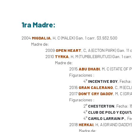
1ra Madre:
2004
MIGDALIA
, H, C (MALEK) Gan. 1 carr. $3.932.500
Madre de:
2009
OPEN HEART
, C, A (ECTON PARK) Gan. 11 
2010
TYRKA
, H, M (TUMBLEBRUTUS) Gan. 1 carr
Madre de:
2015
ABU DHABI
, M, C (STATE OF PL
Figuraciones :
4°
INCENTIVE BOY
, Fecha
2016
GRAN CALERANO
, C, M (EC
2017
DON'T CRY DADDY
, M, C (GR
Figuraciones :
2°
CHESTERTON
, Fecha: 
4°
CLUB DE POLO Y EQUI
4°
CAMILO LARRAIN P.
, F
2018
HERKAI
, H, A (GRAND DADDY) 
Madre de: