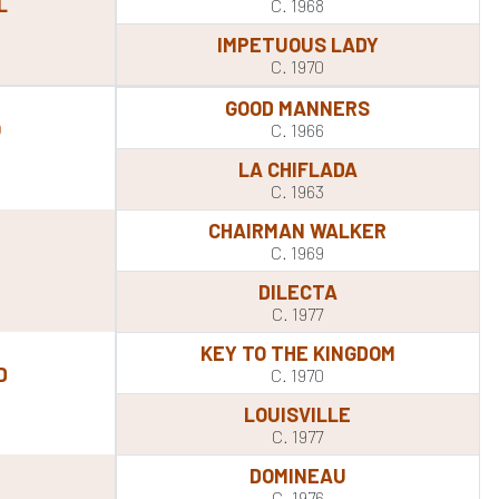
L
C. 1968
IMPETUOUS LADY
C. 1970
GOOD MANNERS
O
C. 1966
LA CHIFLADA
C. 1963
CHAIRMAN WALKER
C. 1969
DILECTA
C. 1977
KEY TO THE KINGDOM
D
C. 1970
LOUISVILLE
C. 1977
DOMINEAU
C. 1976