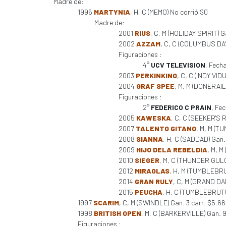
Madre de:
1996
MARTYNIA
, H, C (MEMO) No corrió $0
Madre de:
2001
RIUS
, C, M (HOLIDAY SPIRIT) G
2002
AZZAM
, C, C (COLUMBUS DAY)
Figuraciones :
4°
UCV TELEVISION
, Fech
2003
PERKINKINO
, C, C (INDY VID
2004
GRAF SPEE
, M, M (DONERAIL
Figuraciones :
2°
FEDERICO C PRAIN
, Fe
2005
KAWESKA
, C, C (SEEKER'S 
2007
TALENTO GITANO
, M, M (T
2008
SIANNA
, H, C (SADDAD) Gan. 
2009
HIJO DELA REBELDIA
, M, 
2010
SIEGER
, M, C (THUNDER GULC
2012
MIRAOLAS
, H, M (TUMBLEBRUT
2014
GRAN RULY
, C, M (GRAND DA
2015
PEUCHA
, H, C (TUMBLEBRUTUS
1997
SCARIM
, C, M (SWINDLE) Gan. 3 carr. $5.6
1998
BRITISH OPEN
, M, C (BARKERVILLE) Gan. 9 c
Figuraciones :