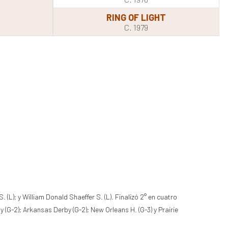
RING OF LIGHT
C. 1979
L); y William Donald Shaeffer S. (L). Finalizó 2° en cuatro
by (G-2); Arkansas Derby (G-2); New Orleans H. (G-3) y Prairie