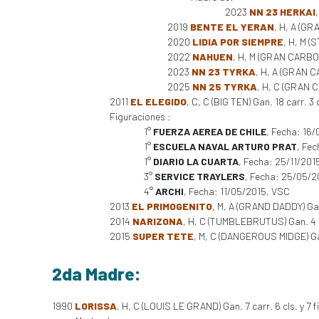
2023
NN 23 HERKAI
2019
BENTE EL YERAN
, H, A (GR
2020
LIDIA POR SIEMPRE
, H, M (
2022
NAHUEN
, H, M (GRAN CARBO
2023
NN 23 TYRKA
, H, A (GRAN 
2025
NN 25 TYRKA
, H, C (GRAN 
2011
EL ELEGIDO
, C, C (BIG TEN) Gan. 18 carr. 3 
Figuraciones :
1°
FUERZA AEREA DE CHILE
, Fecha: 16
1°
ESCUELA NAVAL ARTURO PRAT
, Fe
1°
DIARIO LA CUARTA
, Fecha: 25/11/201
3°
SERVICE TRAYLERS
, Fecha: 25/05/2
4°
ARCHI
, Fecha: 11/05/2015, VSC
2013
EL PRIMOGENITO
, M, A (GRAND DADDY) Gan
2014
NARIZONA
, H, C (TUMBLEBRUTUS) Gan. 4 
2015
SUPER TETE
, M, C (DANGEROUS MIDGE) Ga
2da Madre:
1990
LORISSA
, H, C (LOUIS LE GRAND) Gan. 7 carr. 6 cls. y 7 