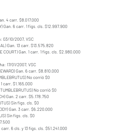
an. 4 carr. $8.017.000
 Gan. 6 carr. 1 figs. cls. $12.997.900
a: 03/10/2007, VSC
UAL) Gan. 13 carr. $13.575.820
E COURT) Gan. 1 carr. 1 figs. cls. $2.980.000
cha: 17/01/2007, VSC
REWARD) Gan. 6 carr. $8.810.000
UMBLEBRUTUS) No corrió $0
1 carr. $1.165.000
M (TUMBLEBRUTUS) No corrió $0
H) Gan. 2 carr. $5.178.750
US) Sin figs. cls. $0
DDY) Gan. 3 carr. $6.220.000
) Sin figs. cls. $0
67.500
arr. 6 cls. y 13 figs. cls. $51.241.000