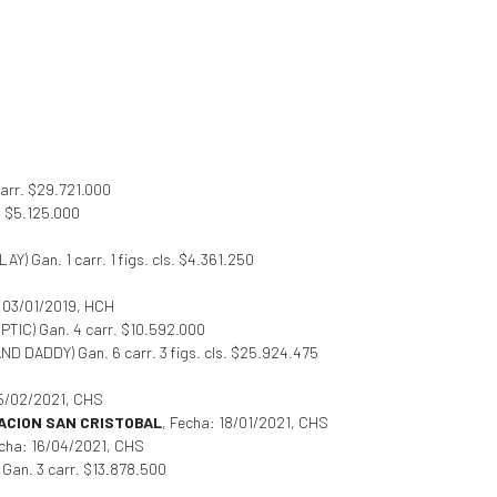
carr. $29.721.000
. $5.125.000
AY) Gan. 1 carr. 1 figs. cls. $4.361.250
: 03/01/2019, HCH
LIPTIC) Gan. 4 carr. $10.592.000
AND DADDY) Gan. 6 carr. 3 figs. cls. $25.924.475
15/02/2021, CHS
TACION SAN CRISTOBAL
, Fecha: 18/01/2021, CHS
echa: 16/04/2021, CHS
Gan. 3 carr. $13.878.500