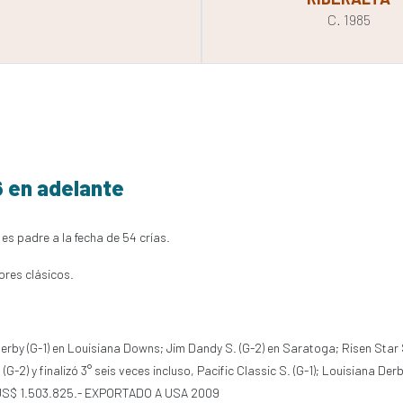
C. 1985
6 en adelante
 es padre a la fecha de 54 crías.
ores clásicos.
by (G-1) en Louisiana Downs; Jim Dandy S. (G-2) en Saratoga; Risen Star S. (
(G-2) y finalizó 3° seis veces incluso, Pacific Classic S. (G-1); Louisiana Der
s US$ 1.503.825.- EXPORTADO A USA 2009