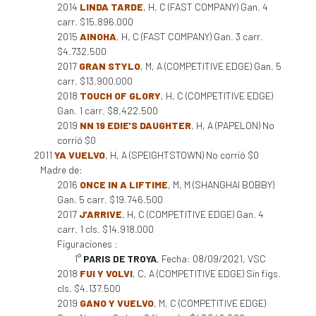
2014
LINDA TARDE
, H, C (FAST COMPANY) Gan. 4
carr. $15.896.000
2015
AINOHA
, H, C (FAST COMPANY) Gan. 3 carr.
$4.732.500
2017
GRAN STYLO
, M, A (COMPETITIVE EDGE) Gan. 5
carr. $13.900.000
2018
TOUCH OF GLORY
, H, C (COMPETITIVE EDGE)
Gan. 1 carr. $8.422.500
2019
NN 19 EDIE'S DAUGHTER
, H, A (PAPELON) No
corrió $0
2011
YA VUELVO
, H, A (SPEIGHTSTOWN) No corrió $0
Madre de:
2016
ONCE IN A LIFTIME
, M, M (SHANGHAI BOBBY)
Gan. 5 carr. $19.746.500
2017
J'ARRIVE
, H, C (COMPETITIVE EDGE) Gan. 4
carr. 1 cls. $14.918.000
Figuraciones :
1°
PARIS DE TROYA
, Fecha: 08/09/2021, VSC
2018
FUI Y VOLVI
, C, A (COMPETITIVE EDGE) Sin figs.
cls. $4.137.500
2019
GANO Y VUELVO
, M, C (COMPETITIVE EDGE)