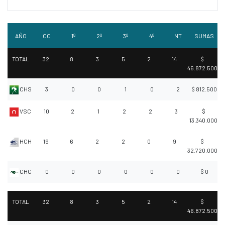
AÑO
CC
1º
2º
3º
4º
NT
SUMAS
TOTAL
32
8
3
5
2
14
$
46.872.500
CHS
3
0
0
1
0
2
$ 812.500
VSC
10
2
1
2
2
3
$
13.340.000
HCH
19
6
2
2
0
9
$
32.720.000
CHC
0
0
0
0
0
0
$ 0
TOTAL
32
8
3
5
2
14
$
46.872.500