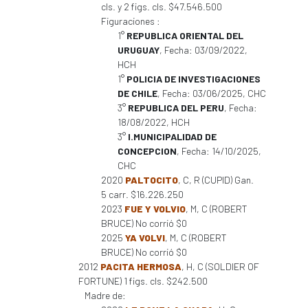
cls. y 2 figs. cls. $47.546.500
Figuraciones :
1°
REPUBLICA ORIENTAL DEL
URUGUAY
, Fecha: 03/09/2022,
HCH
1°
POLICIA DE INVESTIGACIONES
DE CHILE
, Fecha: 03/06/2025, CHC
3°
REPUBLICA DEL PERU
, Fecha:
18/08/2022, HCH
3°
I.MUNICIPALIDAD DE
CONCEPCION
, Fecha: 14/10/2025,
CHC
2020
PALTOCITO
, C, R (CUPID) Gan.
5 carr. $16.226.250
2023
FUE Y VOLVIO
, M, C (ROBERT
BRUCE) No corrió $0
2025
YA VOLVI
, M, C (ROBERT
BRUCE) No corrió $0
2012
PACITA HERMOSA
, H, C (SOLDIER OF
FORTUNE) 1 figs. cls. $242.500
Madre de: