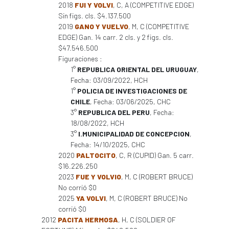
2018
FUI Y VOLVI
, C, A (COMPETITIVE EDGE)
Sin figs. cls. $4.137.500
2019
GANO Y VUELVO
, M, C (COMPETITIVE
EDGE) Gan. 14 carr. 2 cls. y 2 figs. cls.
$47.546.500
Figuraciones :
1°
REPUBLICA ORIENTAL DEL URUGUAY
,
Fecha: 03/09/2022, HCH
1°
POLICIA DE INVESTIGACIONES DE
CHILE
, Fecha: 03/06/2025, CHC
3°
REPUBLICA DEL PERU
, Fecha:
18/08/2022, HCH
3°
I.MUNICIPALIDAD DE CONCEPCION
,
Fecha: 14/10/2025, CHC
2020
PALTOCITO
, C, R (CUPID) Gan. 5 carr.
$16.226.250
2023
FUE Y VOLVIO
, M, C (ROBERT BRUCE)
No corrió $0
2025
YA VOLVI
, M, C (ROBERT BRUCE) No
corrió $0
2012
PACITA HERMOSA
, H, C (SOLDIER OF