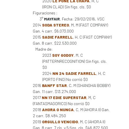
2020
LE PONE LA CHAPA
, H, C
(IRON CLAD) Sin figs. cls. $0
Figuraciones :
3°
MAYFAIR
, Fecha: 29/02/2016, VSC
2014
SODA STEREO
, M, M (FAST COMPANY)
Gan. 4 carr. $6.073.000
2015
SADIE FARRELL
, H, C (FAST COMPANY)
Gan. 8 carr. $22.530.000
Madre de:
2023
SOY GODOY
, M, C
(PATTERNRECOGNITION) Sin figs. cls.
$0
2024
NN 24 SADIE FARRELL
, H, C
(PORTO FINO) No corrió $0
2016
BANFF STAR
, C, M (SHANGHAI BOBBY)
Gan. 11 carr. $13.274.000
2017
NN 17 EDIE SUPERSTAR
, M, C
(FANTASMAGORICO) No corrió $0
2018
AHORA O NUNCA
, C, M (AHORA II) Gan.
2 carr. $8.484.250
2019
ORGULLO VENCIDO
, M, C (AHORA II)
Gan. 8 carr. 7 cls. y 5 figs. cls. $46.872.500