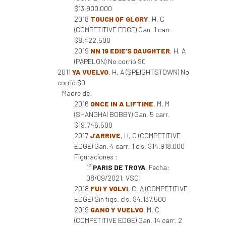
$13.900.000
2018
TOUCH OF GLORY
, H, C
(COMPETITIVE EDGE) Gan. 1 carr.
$8.422.500
2019
NN 19 EDIE'S DAUGHTER
, H, A
(PAPELON) No corrió $0
2011
YA VUELVO
, H, A (SPEIGHTSTOWN) No
corrió $0
Madre de:
2016
ONCE IN A LIFTIME
, M, M
(SHANGHAI BOBBY) Gan. 5 carr.
$19.746.500
2017
J'ARRIVE
, H, C (COMPETITIVE
EDGE) Gan. 4 carr. 1 cls. $14.918.000
Figuraciones :
1°
PARIS DE TROYA
, Fecha:
08/09/2021, VSC
2018
FUI Y VOLVI
, C, A (COMPETITIVE
EDGE) Sin figs. cls. $4.137.500
2019
GANO Y VUELVO
, M, C
(COMPETITIVE EDGE) Gan. 14 carr. 2