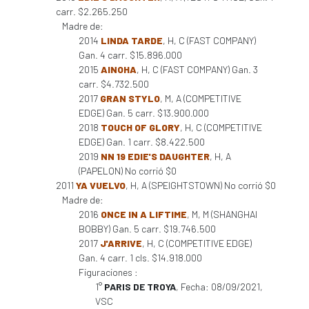
carr. $2.265.250
Madre de:
2014
LINDA TARDE
, H, C (FAST COMPANY)
Gan. 4 carr. $15.896.000
2015
AINOHA
, H, C (FAST COMPANY) Gan. 3
carr. $4.732.500
2017
GRAN STYLO
, M, A (COMPETITIVE
EDGE) Gan. 5 carr. $13.900.000
2018
TOUCH OF GLORY
, H, C (COMPETITIVE
EDGE) Gan. 1 carr. $8.422.500
2019
NN 19 EDIE'S DAUGHTER
, H, A
(PAPELON) No corrió $0
2011
YA VUELVO
, H, A (SPEIGHTSTOWN) No corrió $0
Madre de:
2016
ONCE IN A LIFTIME
, M, M (SHANGHAI
BOBBY) Gan. 5 carr. $19.746.500
2017
J'ARRIVE
, H, C (COMPETITIVE EDGE)
Gan. 4 carr. 1 cls. $14.918.000
Figuraciones :
1°
PARIS DE TROYA
, Fecha: 08/09/2021,
VSC