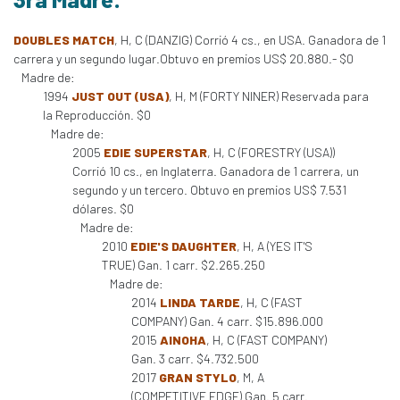
DOUBLES MATCH
, H, C (DANZIG) Corrió 4 cs., en USA. Ganadora de 1
carrera y un segundo lugar.Obtuvo en premios US$ 20.880.- $0
Madre de:
1994
JUST OUT (USA)
, H, M (FORTY NINER) Reservada para
la Reproducción. $0
Madre de:
2005
EDIE SUPERSTAR
, H, C (FORESTRY (USA))
Corrió 10 cs., en Inglaterra. Ganadora de 1 carrera, un
segundo y un tercero. Obtuvo en premios US$ 7.531
dólares. $0
Madre de:
2010
EDIE'S DAUGHTER
, H, A (YES IT'S
TRUE) Gan. 1 carr. $2.265.250
Madre de:
2014
LINDA TARDE
, H, C (FAST
COMPANY) Gan. 4 carr. $15.896.000
2015
AINOHA
, H, C (FAST COMPANY)
Gan. 3 carr. $4.732.500
2017
GRAN STYLO
, M, A
(COMPETITIVE EDGE) Gan. 5 carr.