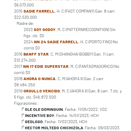
$6.073.000
2015
SADIE FARRELL
, H, C (FAST COMPANY) Gan. 8 carr.
$22.530.000
Madre de:
2023
SOY GODOY
, M, C (PATTERNRECOGNITION) Sin
figs. cls. $0
2024
NN 24 SADIE FARRELL
, H, C (PORTO FINO) No
corrió $0
2016
BANFF STAR
, C, M (SHANGHAI BOBBY) Gan. 11 carr.
$13.274.000
2017
NN 17 EDIE SUPERSTAR
, M, C (FANTASMAGORICO) No
corrió $0
2018
AHORA O NUNCA
, C, M (AHORA II) Gan. 2 carr.
$8.484.250
2019
ORGULLO VENCIDO
, M, C (AHORA II) Gan. 8 carr. 7 cls. y
5 figs. cls. $46.872.500
Figuraciones :
1°
OLE OLE DOMINGUIN
, Fecha: 11/05/2022, VSC
1°
INCENTIVE BOY
, Fecha: 14/01/2023, HCH
1°
GEOLOGO
, Fecha: 11/02/2023, HCH
1°
HECTOR MOLTEDO CHICHIZOLA
, Fecha: 09/03/2023,