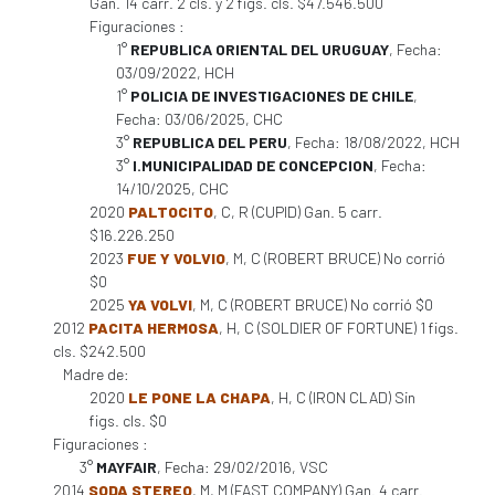
Gan. 14 carr. 2 cls. y 2 figs. cls. $47.546.500
Figuraciones :
1°
REPUBLICA ORIENTAL DEL URUGUAY
, Fecha:
03/09/2022, HCH
1°
POLICIA DE INVESTIGACIONES DE CHILE
,
Fecha: 03/06/2025, CHC
3°
REPUBLICA DEL PERU
, Fecha: 18/08/2022, HCH
3°
I.MUNICIPALIDAD DE CONCEPCION
, Fecha:
14/10/2025, CHC
2020
PALTOCITO
, C, R (CUPID) Gan. 5 carr.
$16.226.250
2023
FUE Y VOLVIO
, M, C (ROBERT BRUCE) No corrió
$0
2025
YA VOLVI
, M, C (ROBERT BRUCE) No corrió $0
2012
PACITA HERMOSA
, H, C (SOLDIER OF FORTUNE) 1 figs.
cls. $242.500
Madre de:
2020
LE PONE LA CHAPA
, H, C (IRON CLAD) Sin
figs. cls. $0
Figuraciones :
3°
MAYFAIR
, Fecha: 29/02/2016, VSC
2014
SODA STEREO
, M, M (FAST COMPANY) Gan. 4 carr.