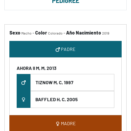
PEDIGREE
Sexo
-
Color
-
Año Nacimiento
Macho
Colorado
2019
PADRE
AHORA II M, M, 2013
TIZNOW M, C, 1997
BAFFLED H, C, 2005
MADRE