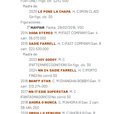
FORTUNE) 1 figs. cls. $242.500
Madre de:
2020
LE PONE LA CHAPA
, H, C (IRON CLAD)
Sin figs. cls. $0
Figuraciones :
3°
MAYFAIR
, Fecha: 29/02/2016, VSC
2014
SODA STEREO
, M, M (FAST COMPANY) Gan. 4
carr. $6.073.000
2015
SADIE FARRELL
, H, C (FAST COMPANY) Gan. 8
carr. $22.530.000
Madre de:
2023
SOY GODOY
, M, C
(PATTERNRECOGNITION) Sin figs. cls. $0
2024
NN 24 SADIE FARRELL
, H, C (PORTO
FINO) No corrió $0
2016
BANFF STAR
, C, M (SHANGHAI BOBBY) Gan. 11
carr. $13.274.000
2017
NN 17 EDIE SUPERSTAR
, M, C
(FANTASMAGORICO) No corrió $0
2018
AHORA O NUNCA
, C, M (AHORA II) Gan. 2 carr.
$8.484.250
2019
ORGULLO VENCIDO
, M, C (AHORA II) Gan. 8