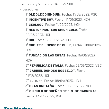
carr. 7 cls. y 5 figs. cls. $46.872.500
Figuraciones :
1°
OLE OLE DOMINGUIN
, Fecha: 11/05/2022, VSC
1°
INCENTIVE BOY
, Fecha: 14/01/2023, HCH
1°
GEOLOGO
, Fecha: 11/02/2023, HCH
1°
HECTOR MOLTEDO CHICHIZOLA
, Fecha:
09/03/2023, HCH
1°
SIS
, Fecha: 29/04/2023, HCH
1°
COMITE OLIMPICO DE CHILE
, Fecha: 01/06/2023,
HCH
1°
FUNDACION LAS ROSAS
, Fecha: 15/06/2023,
HCH
2°
REPUBLICA DE ITALIA
, Fecha: 08/06/2022, VSC
2°
GABRIEL DONOSO ROSSELOT
, Fecha:
01/12/2022, HCH
2°
EL TURF
, Fecha: 08/04/2023, HCH
3°
GRAN BRETAÑA
, Fecha: 06/04/2022, VSC
3°
CIRCULO DE DUEÑOS DE F. S. DE CARRERAS
,
Fecha: 05/09/2022, VSC
3ra Madre: