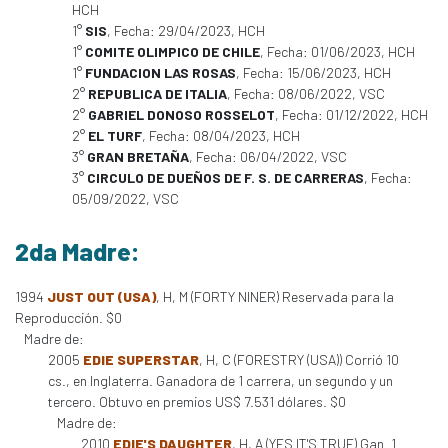
HCH
1°
SIS
, Fecha: 29/04/2023, HCH
1°
COMITE OLIMPICO DE CHILE
, Fecha: 01/06/2023, HCH
1°
FUNDACION LAS ROSAS
, Fecha: 15/06/2023, HCH
2°
REPUBLICA DE ITALIA
, Fecha: 08/06/2022, VSC
2°
GABRIEL DONOSO ROSSELOT
, Fecha: 01/12/2022, HCH
2°
EL TURF
, Fecha: 08/04/2023, HCH
3°
GRAN BRETAÑA
, Fecha: 06/04/2022, VSC
3°
CIRCULO DE DUEÑOS DE F. S. DE CARRERAS
, Fecha:
05/09/2022, VSC
2da Madre:
1994
JUST OUT (USA)
, H, M (FORTY NINER) Reservada para la
Reproducción. $0
Madre de:
2005
EDIE SUPERSTAR
, H, C (FORESTRY (USA)) Corrió 10
cs., en Inglaterra. Ganadora de 1 carrera, un segundo y un
tercero. Obtuvo en premios US$ 7.531 dólares. $0
Madre de:
2010
EDIE'S DAUGHTER
, H, A (YES IT'S TRUE) Gan. 1