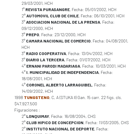
29/03/2001, HCH
1°
REVISTA PURASANGRE
, Fecha: 05/01/2002, HCH
2°
AUTOMOVIL CLUB DE CHILE
, Fecha: 06/10/2001, HCH
3°
ASOCIACION NACIONAL DE LA PRENSA
, Fecha:
09/12/2000, HCH
3°
PREPO
, Fecha: 23/12/2000, HCH
3°
CAMARA NACIONAL DE COMERCIO
, Fecha: 04/08/2001,
HCH
3°
RADIO COOPERATIVA
, Fecha: 13/04/2002, HCH
3°
DIARIO LA TERCERA
, Fecha: 01/07/2002, HCH
4°
ERNANI PARODI MADARIAGA
, Fecha: 10/03/2001, HCH
4°
I. MUNICIPALIDAD DE INDEPENDENCIA
, Fecha:
18/08/2001, HCH
4°
CORONEL ALBERTO LARRAGUIBEL
, Fecha:
14/09/2002, HCH
1998
TUNGSTENO
, C, A (STUKA II) Gan. 15 carr. 22 figs. cls.
$47.927.500
Figuraciones :
2°
LONQUIMAY
, Fecha: 16/08/2004, CHS
2°
CLUB HIPICO DE CONCEPCION
, Fecha: 11/03/2005, CHS
2°
INSTITUTO NACIONAL DE DEPORTE
, Fecha: