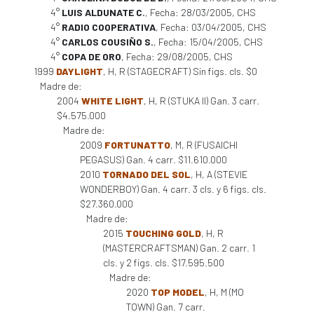
4°
LUIS ALDUNATE C.
, Fecha: 28/03/2005, CHS
4°
RADIO COOPERATIVA
, Fecha: 03/04/2005, CHS
4°
CARLOS COUSIÑO S.
, Fecha: 15/04/2005, CHS
4°
COPA DE ORO
, Fecha: 29/08/2005, CHS
1999
DAYLIGHT
, H, R (STAGECRAFT) Sin figs. cls. $0
Madre de:
2004
WHITE LIGHT
, H, R (STUKA II) Gan. 3 carr.
$4.575.000
Madre de:
2009
FORTUNATTO
, M, R (FUSAICHI
PEGASUS) Gan. 4 carr. $11.610.000
2010
TORNADO DEL SOL
, H, A (STEVIE
WONDERBOY) Gan. 4 carr. 3 cls. y 6 figs. cls.
$27.360.000
Madre de:
2015
TOUCHING GOLD
, H, R
(MASTERCRAFTSMAN) Gan. 2 carr. 1
cls. y 2 figs. cls. $17.595.500
Madre de:
2020
TOP MODEL
, H, M (MO
TOWN) Gan. 7 carr.