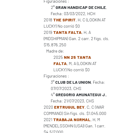
Figuraciones :
2°
GRAN HANDICAP DE CHILE
,
Fecha: 03/03/2022, HCH
2018
THE SPIRIT
, H, C (LOOKIN AT
LUCKY) No corrió $0
2019
TANTA FALTA
, H, A
(MIDSHIPMAN) Gan. 2 carr. 2 figs. cls.
$15.876.250
Madre de:
2025
NN 25 TANTA
FALTA
, M, A (LOOKIN AT
LUCKY) No corrió $0
Figuraciones :
3°
CLUB DE LA UNION
, Fecha:
07/07/2023, CHS
4°
GREGORIO AMUNATEGUI J.
,
Fecha: 21/07/2023, CHS
2020
ERTRUGUL BEY
, C, C (WAR
COMMAND) Sin figs. cls. $1.045.000
2021
TRABAJA NORMAL
, H, M
(MENDELSSOHN (USA)) Gan. 1 carr.
$4.517.000