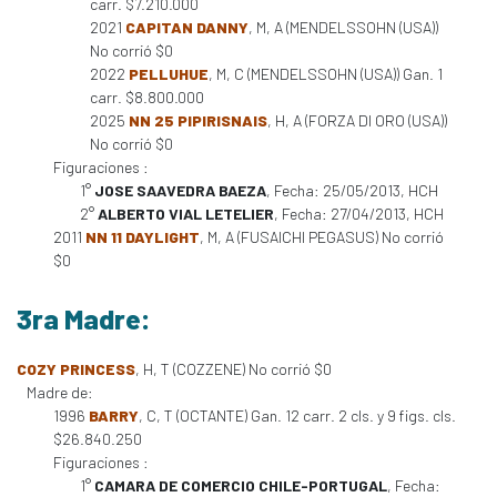
carr. $7.210.000
2021
CAPITAN DANNY
, M, A (MENDELSSOHN (USA))
No corrió $0
2022
PELLUHUE
, M, C (MENDELSSOHN (USA)) Gan. 1
carr. $8.800.000
2025
NN 25 PIPIRISNAIS
, H, A (FORZA DI ORO (USA))
No corrió $0
Figuraciones :
1°
JOSE SAAVEDRA BAEZA
, Fecha: 25/05/2013, HCH
2°
ALBERTO VIAL LETELIER
, Fecha: 27/04/2013, HCH
2011
NN 11 DAYLIGHT
, M, A (FUSAICHI PEGASUS) No corrió
$0
3ra Madre:
COZY PRINCESS
, H, T (COZZENE) No corrió $0
Madre de:
1996
BARRY
, C, T (OCTANTE) Gan. 12 carr. 2 cls. y 9 figs. cls.
$26.840.250
Figuraciones :
1°
CAMARA DE COMERCIO CHILE-PORTUGAL
, Fecha: