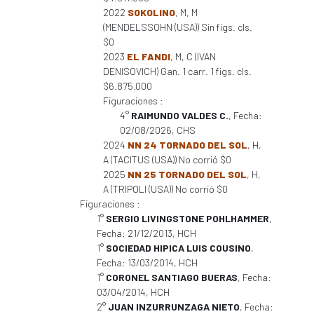
2022
SOKOLINO
, M, M
(MENDELSSOHN (USA)) Sin figs. cls.
$0
2023
EL FANDI
, M, C (IVAN
DENISOVICH) Gan. 1 carr. 1 figs. cls.
$6.875.000
Figuraciones :
4°
RAIMUNDO VALDES C.
, Fecha:
02/08/2026, CHS
2024
NN 24 TORNADO DEL SOL
, H,
A (TACITUS (USA)) No corrió $0
2025
NN 25 TORNADO DEL SOL
, H,
A (TRIPOLI (USA)) No corrió $0
Figuraciones :
1°
SERGIO LIVINGSTONE POHLHAMMER
,
Fecha: 21/12/2013, HCH
1°
SOCIEDAD HIPICA LUIS COUSINO
,
Fecha: 13/03/2014, HCH
1°
CORONEL SANTIAGO BUERAS
, Fecha:
03/04/2014, HCH
2°
JUAN INZURRUNZAGA NIETO
, Fecha: