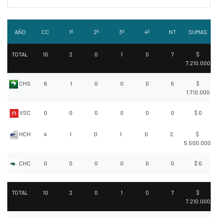
AÑO
CC
1º
2º
3º
4º
NT
SUMAS
TOTAL
10
2
0
1
0
7
$
7.210.000
CHS
6
1
0
0
0
5
$
1.710.000
VSC
0
0
0
0
0
0
$ 0
HCH
4
1
0
1
0
2
$
5.500.000
CHC
0
0
0
0
0
0
$ 0
TOTAL
10
2
0
1
0
7
$
7.210.000