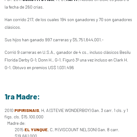
la fecha de 260 crías.
Han corrido 217, de los cuales 194 son ganadores y 70 son ganadores
clásicos.
Sus hijos han ganado 997 carreras y $5,751,644,001.-
Corrió 9 carreras en U.S.A., ganador de 4 cs., incluso clásicos Besilu
Florida Derby G-1; Donn H., G-1. Figuró 3º una vez incluso en Clark H.
G-1. Obtuvo en premios US$ 1.031.496
1ra Madre:
2010
PIPIRISNAIS
, H, A (STEVIE WONDERBOY) Gan. 3 carr. 1 cls. y 1
figs. cls. $15.100.000
Madre de:
2015
EL YUNQUE
, C, M (VISCOUNT NELSON) Gan. 8 carr.
$19.661.000