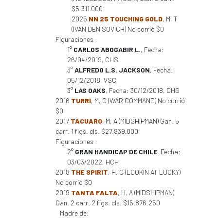
$5.311.000
2025
NN 25 TOUCHING GOLD
, M, T
(IVAN DENISOVICH) No corrió $0
Figuraciones :
1°
CARLOS ABOGABIR L.
, Fecha:
26/04/2019, CHS
3°
ALFREDO L.S. JACKSON
, Fecha:
05/12/2018, VSC
3°
LAS OAKS
, Fecha: 30/12/2018, CHS
2016
TURRI
, M, C (WAR COMMAND) No corrió
$0
2017
TACUARO
, M, A (MIDSHIPMAN) Gan. 5
carr. 1 figs. cls. $27.839.000
Figuraciones :
2°
GRAN HANDICAP DE CHILE
, Fecha:
03/03/2022, HCH
2018
THE SPIRIT
, H, C (LOOKIN AT LUCKY)
No corrió $0
2019
TANTA FALTA
, H, A (MIDSHIPMAN)
Gan. 2 carr. 2 figs. cls. $15.876.250
Madre de: