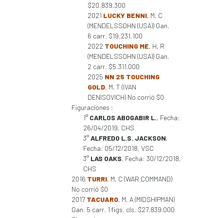
$20.839.300
2021
LUCKY BENNI
, M, C
(MENDELSSOHN (USA)) Gan.
6 carr. $19.231.100
2022
TOUCHING ME
, H, R
(MENDELSSOHN (USA)) Gan.
2 carr. $5.311.000
2025
NN 25 TOUCHING
GOLD
, M, T (IVAN
DENISOVICH) No corrió $0
Figuraciones :
1°
CARLOS ABOGABIR L.
, Fecha:
26/04/2019, CHS
3°
ALFREDO L.S. JACKSON
,
Fecha: 05/12/2018, VSC
3°
LAS OAKS
, Fecha: 30/12/2018,
CHS
2016
TURRI
, M, C (WAR COMMAND)
No corrió $0
2017
TACUARO
, M, A (MIDSHIPMAN)
Gan. 5 carr. 1 figs. cls. $27.839.000