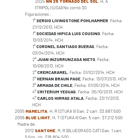
2025
NN 25 TORNADO DEL SOL
, H, A
(TRIPOLI (USA)) No corrió $0
Figuraciones :
1°
SERGIO LIVINGSTONE POHLHAMMER
, Fecha:
21/12/2013, HCH
1°
SOCIEDAD HIPICA LUIS COUSINO
, Fecha:
13/03/2014, HCH
1°
CORONEL SANTIAGO BUERAS
, Fecha:
03/04/2014, HCH
2°
JUAN INZURRUNZAGA NIETO
, Fecha:
10/08/2013, HCH
2°
CREMCARAMEL
, Fecha: 01/02/2014, HCH
3°
HERNAN BRAUN PAGE
, Fecha: 13/07/2013, HCH
3°
ARMADA DE CHILE
, Fecha: 01/05/2014, HCH
4°
CRITERIUM YEGUAS
, Fecha: 05/10/2013, HCH
4°
CARLOS HIRMAS ATALA
, Fecha: 23/11/2013,
HCH
2005
MAMELITA
, H, R (STUKA II) Gan. 2 carr. $3.687.500
2006
BLUE LIGHT
, H, T (STUKA II) Gan. 5 carr. $7.212.500
Madre de:
2012
SANTOME
, M, R (BLUEGRASS CAT) Gan. 1 carr.
5 figs. cls. $18.804.500