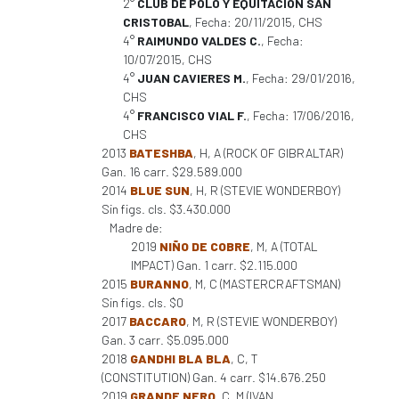
2°
CLUB DE POLO Y EQUITACION SAN
CRISTOBAL
, Fecha: 20/11/2015, CHS
4°
RAIMUNDO VALDES C.
, Fecha:
10/07/2015, CHS
4°
JUAN CAVIERES M.
, Fecha: 29/01/2016,
CHS
4°
FRANCISCO VIAL F.
, Fecha: 17/06/2016,
CHS
2013
BATESHBA
, H, A (ROCK OF GIBRALTAR)
Gan. 16 carr. $29.589.000
2014
BLUE SUN
, H, R (STEVIE WONDERBOY)
Sin figs. cls. $3.430.000
Madre de:
2019
NIÑO DE COBRE
, M, A (TOTAL
IMPACT) Gan. 1 carr. $2.115.000
2015
BURANNO
, M, C (MASTERCRAFTSMAN)
Sin figs. cls. $0
2017
BACCARO
, M, R (STEVIE WONDERBOY)
Gan. 3 carr. $5.095.000
2018
GANDHI BLA BLA
, C, T
(CONSTITUTION) Gan. 4 carr. $14.676.250
2019
GRANDE NERO
, C, M (IVAN