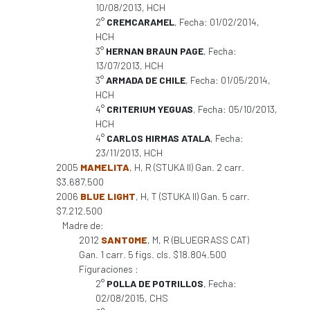
10/08/2013, HCH
2°
CREMCARAMEL
, Fecha: 01/02/2014,
HCH
3°
HERNAN BRAUN PAGE
, Fecha:
13/07/2013, HCH
3°
ARMADA DE CHILE
, Fecha: 01/05/2014,
HCH
4°
CRITERIUM YEGUAS
, Fecha: 05/10/2013,
HCH
4°
CARLOS HIRMAS ATALA
, Fecha:
23/11/2013, HCH
2005
MAMELITA
, H, R (STUKA II) Gan. 2 carr.
$3.687.500
2006
BLUE LIGHT
, H, T (STUKA II) Gan. 5 carr.
$7.212.500
Madre de:
2012
SANTOME
, M, R (BLUEGRASS CAT)
Gan. 1 carr. 5 figs. cls. $18.804.500
Figuraciones :
2°
POLLA DE POTRILLOS
, Fecha:
02/08/2015, CHS