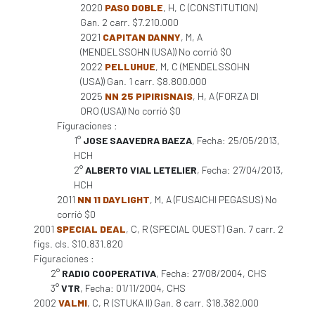
2020
PASO DOBLE
, H, C (CONSTITUTION)
Gan. 2 carr. $7.210.000
2021
CAPITAN DANNY
, M, A
(MENDELSSOHN (USA)) No corrió $0
2022
PELLUHUE
, M, C (MENDELSSOHN
(USA)) Gan. 1 carr. $8.800.000
2025
NN 25 PIPIRISNAIS
, H, A (FORZA DI
ORO (USA)) No corrió $0
Figuraciones :
1°
JOSE SAAVEDRA BAEZA
, Fecha: 25/05/2013,
HCH
2°
ALBERTO VIAL LETELIER
, Fecha: 27/04/2013,
HCH
2011
NN 11 DAYLIGHT
, M, A (FUSAICHI PEGASUS) No
corrió $0
2001
SPECIAL DEAL
, C, R (SPECIAL QUEST) Gan. 7 carr. 2
figs. cls. $10.831.820
Figuraciones :
2°
RADIO COOPERATIVA
, Fecha: 27/08/2004, CHS
3°
VTR
, Fecha: 01/11/2004, CHS
2002
VALMI
, C, R (STUKA II) Gan. 8 carr. $18.382.000