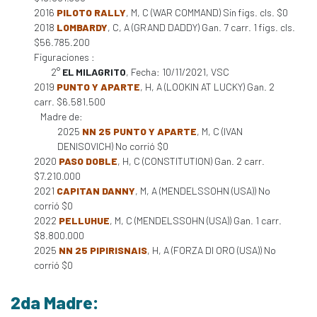
2016
PILOTO RALLY
, M, C (WAR COMMAND) Sin figs. cls. $0
2018
LOMBARDY
, C, A (GRAND DADDY) Gan. 7 carr. 1 figs. cls.
$56.785.200
Figuraciones :
2°
EL MILAGRITO
, Fecha: 10/11/2021, VSC
2019
PUNTO Y APARTE
, H, A (LOOKIN AT LUCKY) Gan. 2
carr. $6.581.500
Madre de:
2025
NN 25 PUNTO Y APARTE
, M, C (IVAN
DENISOVICH) No corrió $0
2020
PASO DOBLE
, H, C (CONSTITUTION) Gan. 2 carr.
$7.210.000
2021
CAPITAN DANNY
, M, A (MENDELSSOHN (USA)) No
corrió $0
2022
PELLUHUE
, M, C (MENDELSSOHN (USA)) Gan. 1 carr.
$8.800.000
2025
NN 25 PIPIRISNAIS
, H, A (FORZA DI ORO (USA)) No
corrió $0
2da Madre: