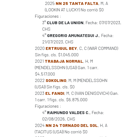
2025
NN 25 TANTA FALTA
, M, A
(LOOKIN AT LUCKY) No corrió $0
Figuraciones :
3°
CLUB DE LA UNION
, Fecha: 07/07/2023,
CHS
4°
GREGORIO AMUNATEGUI J.
, Fecha:
21/07/2023, CHS
2020
ERTRUGUL BEY
, C, C (WAR COMMAND)
Sin figs. cls. $1.045.000
2021
TRABAJA NORMAL
, H, M
(MENDELSSOHN (USA)) Gan. 1 carr.
$4.517.000
2022
SOKOLINO
, M, M (MENDELSSOHN
(USA)) Sin figs. cls. $0
2023
EL FANDI
, M, C (IVAN DENISOVICH) Gan.
1 carr. 1 figs. cls. $6.875.000
Figuraciones :
4°
RAIMUNDO VALDES C.
, Fecha:
02/08/2026, CHS
2024
NN 24 TORNADO DEL SOL
, H, A
(TACITUS (USA)) No corrió $0