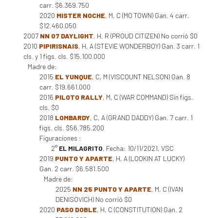
carr. $6.369.750
2020
MISTER NOCHE
, M, C (MO TOWN) Gan. 4 carr.
$12.460.050
2007
NN 07 DAYLIGHT
, H, R (PROUD CITIZEN) No corrió $0
2010
PIPIRISNAIS
, H, A (STEVIE WONDERBOY) Gan. 3 carr. 1
cls. y 1 figs. cls. $15.100.000
Madre de:
2015
EL YUNQUE
, C, M (VISCOUNT NELSON) Gan. 8
carr. $19.661.000
2016
PILOTO RALLY
, M, C (WAR COMMAND) Sin figs.
cls. $0
2018
LOMBARDY
, C, A (GRAND DADDY) Gan. 7 carr. 1
figs. cls. $56.785.200
Figuraciones :
2°
EL MILAGRITO
, Fecha: 10/11/2021, VSC
2019
PUNTO Y APARTE
, H, A (LOOKIN AT LUCKY)
Gan. 2 carr. $6.581.500
Madre de:
2025
NN 25 PUNTO Y APARTE
, M, C (IVAN
DENISOVICH) No corrió $0
2020
PASO DOBLE
, H, C (CONSTITUTION) Gan. 2