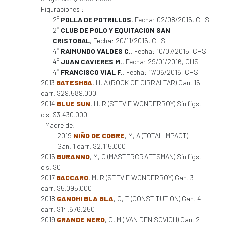
Figuraciones :
2°
POLLA DE POTRILLOS
, Fecha: 02/08/2015, CHS
2°
CLUB DE POLO Y EQUITACION SAN
CRISTOBAL
, Fecha: 20/11/2015, CHS
4°
RAIMUNDO VALDES C.
, Fecha: 10/07/2015, CHS
4°
JUAN CAVIERES M.
, Fecha: 29/01/2016, CHS
4°
FRANCISCO VIAL F.
, Fecha: 17/06/2016, CHS
2013
BATESHBA
, H, A (ROCK OF GIBRALTAR) Gan. 16
carr. $29.589.000
2014
BLUE SUN
, H, R (STEVIE WONDERBOY) Sin figs.
cls. $3.430.000
Madre de:
2019
NIÑO DE COBRE
, M, A (TOTAL IMPACT)
Gan. 1 carr. $2.115.000
2015
BURANNO
, M, C (MASTERCRAFTSMAN) Sin figs.
cls. $0
2017
BACCARO
, M, R (STEVIE WONDERBOY) Gan. 3
carr. $5.095.000
2018
GANDHI BLA BLA
, C, T (CONSTITUTION) Gan. 4
carr. $14.676.250
2019
GRANDE NERO
, C, M (IVAN DENISOVICH) Gan. 2