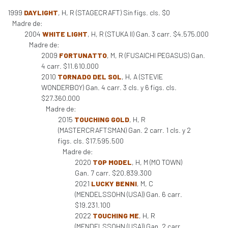
1999
DAYLIGHT
, H, R (STAGECRAFT) Sin figs. cls. $0
Madre de:
2004
WHITE LIGHT
, H, R (STUKA II) Gan. 3 carr. $4.575.000
Madre de:
2009
FORTUNATTO
, M, R (FUSAICHI PEGASUS) Gan.
4 carr. $11.610.000
2010
TORNADO DEL SOL
, H, A (STEVIE
WONDERBOY) Gan. 4 carr. 3 cls. y 6 figs. cls.
$27.360.000
Madre de:
2015
TOUCHING GOLD
, H, R
(MASTERCRAFTSMAN) Gan. 2 carr. 1 cls. y 2
figs. cls. $17.595.500
Madre de:
2020
TOP MODEL
, H, M (MO TOWN)
Gan. 7 carr. $20.839.300
2021
LUCKY BENNI
, M, C
(MENDELSSOHN (USA)) Gan. 6 carr.
$19.231.100
2022
TOUCHING ME
, H, R
(MENDELSSOHN (USA)) Gan. 2 carr.