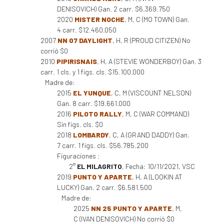
DENISOVICH) Gan. 2 carr. $6.369.750
2020
MISTER NOCHE
, M, C (MO TOWN) Gan.
4 carr. $12.460.050
2007
NN 07 DAYLIGHT
, H, R (PROUD CITIZEN) No
corrió $0
2010
PIPIRISNAIS
, H, A (STEVIE WONDERBOY) Gan. 3
carr. 1 cls. y 1 figs. cls. $15.100.000
Madre de:
2015
EL YUNQUE
, C, M (VISCOUNT NELSON)
Gan. 8 carr. $19.661.000
2016
PILOTO RALLY
, M, C (WAR COMMAND)
Sin figs. cls. $0
2018
LOMBARDY
, C, A (GRAND DADDY) Gan.
7 carr. 1 figs. cls. $56.785.200
Figuraciones :
2°
EL MILAGRITO
, Fecha: 10/11/2021, VSC
2019
PUNTO Y APARTE
, H, A (LOOKIN AT
LUCKY) Gan. 2 carr. $6.581.500
Madre de:
2025
NN 25 PUNTO Y APARTE
, M,
C (IVAN DENISOVICH) No corrió $0