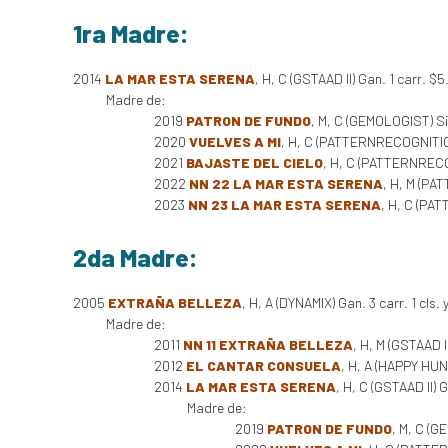
1ra Madre:
2014
LA MAR ESTA SERENA
, H, C (GSTAAD II) Gan. 1 carr. $
Madre de:
2019
PATRON DE FUNDO
, M, C (GEMOLOGIST) Sin
2020
VUELVES A MI
, H, C (PATTERNRECOGNITIO
2021
BAJASTE DEL CIELO
, H, C (PATTERNRECO
2022
NN 22 LA MAR ESTA SERENA
, H, M (P
2023
NN 23 LA MAR ESTA SERENA
, H, C (PA
2da Madre:
2005
EXTRAÑA BELLEZA
, H, A (DYNAMIX) Gan. 3 carr. 1 cls. 
Madre de:
2011
NN 11 EXTRAÑA BELLEZA
, H, M (GSTAAD I
2012
EL CANTAR CONSUELA
, H, A (HAPPY HUN
2014
LA MAR ESTA SERENA
, H, C (GSTAAD II) 
Madre de:
2019
PATRON DE FUNDO
, M, C (G