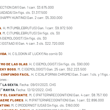
ELECTION DAY) Gan. 1 carr. $3.675.000
 (JADADA) Sin figs. cls. $1.317.500
A (HAPPY HUNTING) Gan. 2 carr. $5.300.000
A
, H, M (TUMBLEBRUTUS) Gan. 1 carr. $9.972.500
N
, M, C (TUMBLEBRUTUS) Sin figs. cls. $0
 A (GEMOLOGIST) Sin figs. cls. $0
 C (GSTAAD II) Gan. 4 carr. 3 cls. $22.720.000
VIDA
, H, C (LOOKIN AT LUCKY) No corrió $0
TMO DE LAS OLAS
, H, C (GEMOLOGIST) Sin figs. cls. $90.000
CKY BOSS
, M, C (GEMOLOGIST) Gan. 25 carr. $52.223.500
 CONFUNDO FACIL
, H, C (CALIFORNIA CHROME) Gan. 3 carr. 1 cls. y 1 figs.
ones :
1°
LA SEXTA
, Fecha: 09/01/2023, CHS
2°
RAYITA
, Fecha: 12/12/2022, CHS
OY EL CANTANTE
, M, C (PATTERNRECOGNITION) Gan. 4 carr. $8.757.100
AEME FLORES
, H, M (PATTERNRECOGNITION) Gan. 1 carr. $2.896.000
NTONI
, M, C (MODERNIST (USA)) Sin figs. cls. $160.000