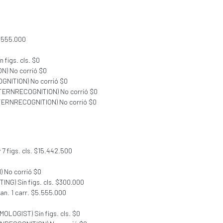
5.555.000
 figs. cls. $0
N) No corrió $0
GNITION) No corrió $0
ATTERNRECOGNITION) No corrió $0
TTERNRECOGNITION) No corrió $0
y 7 figs. cls. $15.442.500
I) No corrió $0
TING) Sin figs. cls. $300.000
Gan. 1 carr. $5.555.000
EMOLOGIST) Sin figs. cls. $0