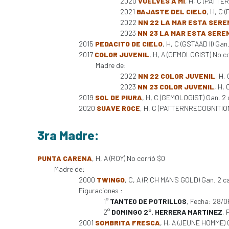
2020
VUELVES A MI
, H, C (PATTE
2021
BAJASTE DEL CIELO
, H, C
2022
NN 22 LA MAR ESTA SERE
2023
NN 23 LA MAR ESTA SERE
2015
PEDACITO DE CIELO
, H, C (GSTAAD II) Ga
2017
COLOR JUVENIL
, H, A (GEMOLOGIST) No co
Madre de:
2022
NN 22 COLOR JUVENIL
, H,
2023
NN 23 COLOR JUVENIL
, H,
2019
SOL DE PIURA
, H, C (GEMOLOGIST) Gan. 2 
2020
SUAVE ROCE
, H, C (PATTERNRECOGNITION
3ra Madre:
PUNTA CARENA
, H, A (ROY) No corrió $0
Madre de:
2000
TWINGO
, C, A (RICH MAN'S GOLD) Gan. 2 carr
Figuraciones :
1°
TANTEO DE POTRILLOS
, Fecha: 28/
2°
DOMINGO 2°. HERRERA MARTINEZ
, 
2001
SOMBRITA FRESCA
, H, A (JEUNE HOMME) Ga