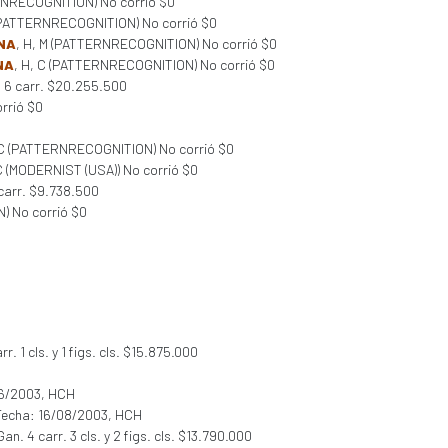
RNRECOGNITION) No corrió $0
 (PATTERNRECOGNITION) No corrió $0
NA
, H, M (PATTERNRECOGNITION) No corrió $0
NA
, H, C (PATTERNRECOGNITION) No corrió $0
n. 6 carr. $20.255.500
rrió $0
 C (PATTERNRECOGNITION) No corrió $0
 C (MODERNIST (USA)) No corrió $0
carr. $9.738.500
) No corrió $0
. 1 cls. y 1 figs. cls. $15.875.000
06/2003, HCH
Fecha: 16/08/2003, HCH
n. 4 carr. 3 cls. y 2 figs. cls. $13.790.000