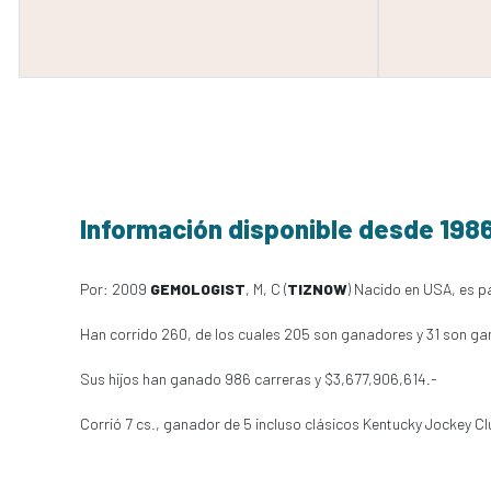
Información disponible desde 198
Por: 2009
GEMOLOGIST
, M, C (
TIZNOW
) Nacido en USA, es pa
Han corrido 260, de los cuales 205 son ganadores y 31 son ga
Sus hijos han ganado 986 carreras y $3,677,906,614.-
Corrió 7 cs., ganador de 5 incluso clásicos Kentucky Jockey 