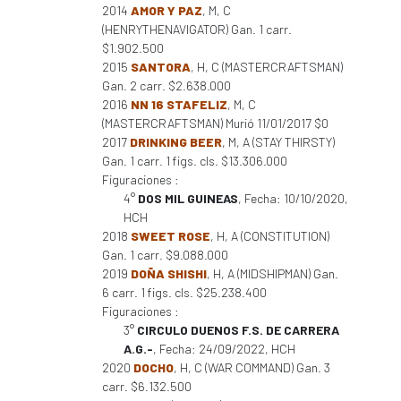
2014
AMOR Y PAZ
, M, C
(HENRYTHENAVIGATOR) Gan. 1 carr.
$1.902.500
2015
SANTORA
, H, C (MASTERCRAFTSMAN)
Gan. 2 carr. $2.638.000
2016
NN 16 STAFELIZ
, M, C
(MASTERCRAFTSMAN) Murió 11/01/2017 $0
2017
DRINKING BEER
, M, A (STAY THIRSTY)
Gan. 1 carr. 1 figs. cls. $13.306.000
Figuraciones :
4°
DOS MIL GUINEAS
, Fecha: 10/10/2020,
HCH
2018
SWEET ROSE
, H, A (CONSTITUTION)
Gan. 1 carr. $9.088.000
2019
DOÑA SHISHI
, H, A (MIDSHIPMAN) Gan.
6 carr. 1 figs. cls. $25.238.400
Figuraciones :
3°
CIRCULO DUENOS F.S. DE CARRERA
A.G.-
, Fecha: 24/09/2022, HCH
2020
DOCHO
, H, C (WAR COMMAND) Gan. 3
carr. $6.132.500