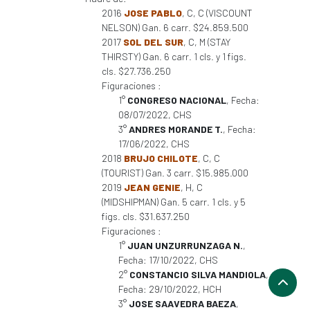
2016
JOSE PABLO
, C, C (VISCOUNT
NELSON) Gan. 6 carr. $24.859.500
2017
SOL DEL SUR
, C, M (STAY
THIRSTY) Gan. 6 carr. 1 cls. y 1 figs.
cls. $27.736.250
Figuraciones :
1°
CONGRESO NACIONAL
, Fecha:
08/07/2022, CHS
3°
ANDRES MORANDE T.
, Fecha:
17/06/2022, CHS
2018
BRUJO CHILOTE
, C, C
(TOURIST) Gan. 3 carr. $15.985.000
2019
JEAN GENIE
, H, C
(MIDSHIPMAN) Gan. 5 carr. 1 cls. y 5
figs. cls. $31.637.250
Figuraciones :
1°
JUAN UNZURRUNZAGA N.
,
Fecha: 17/10/2022, CHS
2°
CONSTANCIO SILVA MANDIOLA
,
Fecha: 29/10/2022, HCH
3°
JOSE SAAVEDRA BAEZA
,