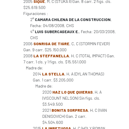
2005
SIQUE
, M, C (STUKA II) Gan. 8 carr. 2 figs. cls.
$25.619.500
Figuraciones :
2°
CAMARA CHILENA DE LA CONSTRUCCION
,
Fecha: 04/08/2008, CHS
4°
LUIS SUBERCASEAUX E.
, Fecha: 20/03/2008,
CHS
2006
SONRISA DE TIGRE
, C, C (STORMIN FEVER)
Gan. 9 carr. $25.150.000
2008
LA STEFFANELLA
, H, C (TOTAL IMPACT) Gan.
7 carr. 1 cls. y 1 figs. cls. $15.551.000
Madre de:
2014
LA STELLA
, H, A (DYLAN THOMAS)
Gan. 1 carr. $3.205.000
Madre de:
2020
HAZ LO QUE QUIERAS
, H, A
(VISCOUNT NELSON) Sin figs. cls.
$3.549.500
2021
BONITA SORPRESA
, H, C (IVAN
DENISOVICH) Gan. 2 carr.
$4.504.600
2015
LA IMPETUOSA
, H, C (HOLY ROMAN