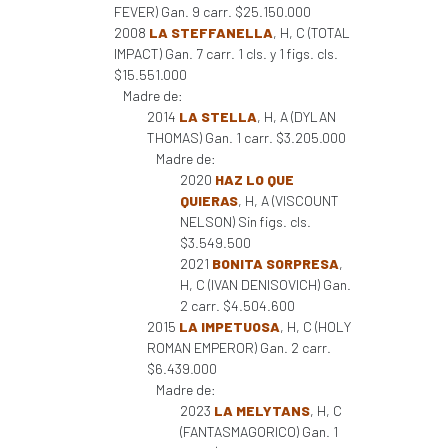
FEVER) Gan. 9 carr. $25.150.000
2008
LA STEFFANELLA
, H, C (TOTAL
IMPACT) Gan. 7 carr. 1 cls. y 1 figs. cls.
$15.551.000
Madre de:
2014
LA STELLA
, H, A (DYLAN
THOMAS) Gan. 1 carr. $3.205.000
Madre de:
2020
HAZ LO QUE
QUIERAS
, H, A (VISCOUNT
NELSON) Sin figs. cls.
$3.549.500
2021
BONITA SORPRESA
,
H, C (IVAN DENISOVICH) Gan.
2 carr. $4.504.600
2015
LA IMPETUOSA
, H, C (HOLY
ROMAN EMPEROR) Gan. 2 carr.
$6.439.000
Madre de:
2023
LA MELYTANS
, H, C
(FANTASMAGORICO) Gan. 1