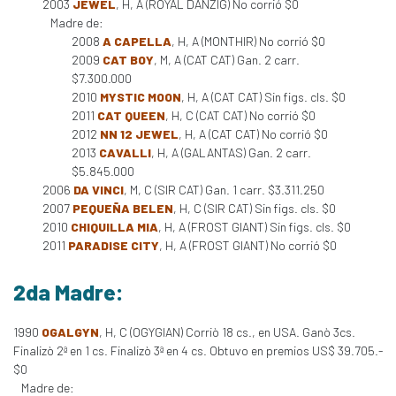
2003
JEWEL
, H, A (ROYAL DANZIG) No corrió $0
Madre de:
2008
A CAPELLA
, H, A (MONTHIR) No corrió $0
2009
CAT BOY
, M, A (CAT CAT) Gan. 2 carr.
$7.300.000
2010
MYSTIC MOON
, H, A (CAT CAT) Sin figs. cls. $0
2011
CAT QUEEN
, H, C (CAT CAT) No corrió $0
2012
NN 12 JEWEL
, H, A (CAT CAT) No corrió $0
2013
CAVALLI
, H, A (GALANTAS) Gan. 2 carr.
$5.845.000
2006
DA VINCI
, M, C (SIR CAT) Gan. 1 carr. $3.311.250
2007
PEQUEÑA BELEN
, H, C (SIR CAT) Sin figs. cls. $0
2010
CHIQUILLA MIA
, H, A (FROST GIANT) Sin figs. cls. $0
2011
PARADISE CITY
, H, A (FROST GIANT) No corrió $0
2da Madre:
1990
OGALGYN
, H, C (OGYGIAN) Corriò 18 cs., en USA. Ganò 3cs.
Finalizò 2ª en 1 cs. Finalizò 3ª en 4 cs. Obtuvo en premios US$ 39.705.-
$0
Madre de: