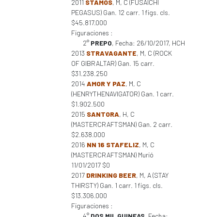
2011
STAMOS
, M, C (FUSAICHI
PEGASUS) Gan. 12 carr. 1 figs. cls.
$45.817.000
Figuraciones :
2°
PREPO
, Fecha: 26/10/2017, HCH
2013
STRAVAGANTE
, M, C (ROCK
OF GIBRALTAR) Gan. 15 carr.
$31.238.250
2014
AMOR Y PAZ
, M, C
(HENRYTHENAVIGATOR) Gan. 1 carr.
$1.902.500
2015
SANTORA
, H, C
(MASTERCRAFTSMAN) Gan. 2 carr.
$2.638.000
2016
NN 16 STAFELIZ
, M, C
(MASTERCRAFTSMAN) Murió
11/01/2017 $0
2017
DRINKING BEER
, M, A (STAY
THIRSTY) Gan. 1 carr. 1 figs. cls.
$13.306.000
Figuraciones :
4°
DOS MIL GUINEAS
, Fecha: