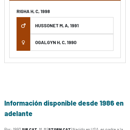
RIGHA H, C, 1998
HUSSONET M, A, 1991
OGALGYN H, C, 1990
Información disponible desde 1986 en
adelante
Por: 1993
SIR CAT
, M, M (
STORM CAT
) Nacido en USA, es padre a la