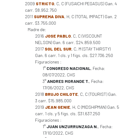
2009
STRICTO
, C, C (FUSAICHI PEGASUS) Gan. 4
carr. $8.952.750
2011
SUPREMA DIVA
, H, C (TOTAL IMPACT) Gan. 2
carr. $3.755.000
Madre de:
2016
JOSE PABLO
, C, C (VISCOUNT
NELSON) Gan. 6 carr. $24.859.500
2017
SOL DEL SUR
, C, M (STAY THIRSTY)
Gan. 6 carr. 1 cls. y 1 figs. cls. $27.736.250
Figuraciones :
1°
CONGRESO NACIONAL
, Fecha:
08/07/2022, CHS
3°
ANDRES MORANDE T.
, Fecha:
17/06/2022, CHS
2018
BRUJO CHILOTE
, C, C (TOURIST) Gan.
3 carr. $15.985.000
2019
JEAN GENIE
, H, C (MIDSHIPMAN) Gan. 5
carr. 1 cls. y 5 figs. cls. $31.637.250
Figuraciones :
1°
JUAN UNZURRUNZAGA N.
, Fecha:
17/10/2022, CHS