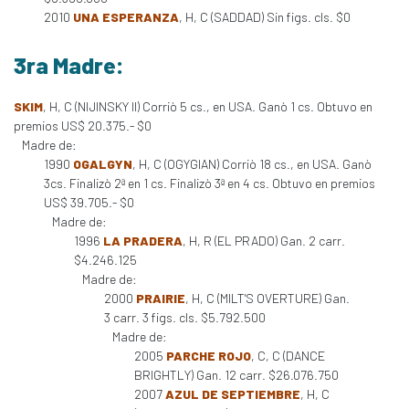
2010
UNA ESPERANZA
, H, C (SADDAD) Sin figs. cls. $0
3ra Madre:
SKIM
, H, C (NIJINSKY II) Corriò 5 cs., en USA. Ganò 1 cs. Obtuvo en
premios US$ 20.375.- $0
Madre de:
1990
OGALGYN
, H, C (OGYGIAN) Corriò 18 cs., en USA. Ganò
3cs. Finalizò 2ª en 1 cs. Finalizò 3ª en 4 cs. Obtuvo en premios
US$ 39.705.- $0
Madre de:
1996
LA PRADERA
, H, R (EL PRADO) Gan. 2 carr.
$4.246.125
Madre de:
2000
PRAIRIE
, H, C (MILT'S OVERTURE) Gan.
3 carr. 3 figs. cls. $5.792.500
Madre de:
2005
PARCHE ROJO
, C, C (DANCE
BRIGHTLY) Gan. 12 carr. $26.076.750
2007
AZUL DE SEPTIEMBRE
, H, C