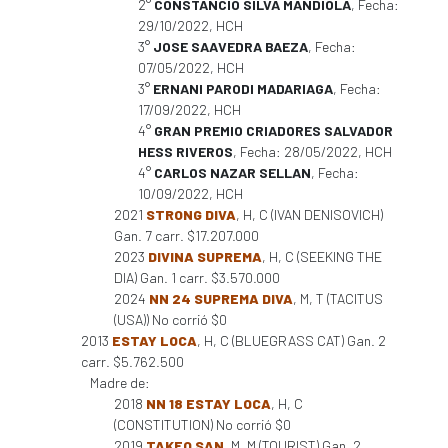
2°
CONSTANCIO SILVA MANDIOLA
, Fecha:
29/10/2022, HCH
3°
JOSE SAAVEDRA BAEZA
, Fecha:
07/05/2022, HCH
3°
ERNANI PARODI MADARIAGA
, Fecha:
17/09/2022, HCH
4°
GRAN PREMIO CRIADORES SALVADOR
HESS RIVEROS
, Fecha: 28/05/2022, HCH
4°
CARLOS NAZAR SELLAN
, Fecha:
10/09/2022, HCH
2021
STRONG DIVA
, H, C (IVAN DENISOVICH)
Gan. 7 carr. $17.207.000
2023
DIVINA SUPREMA
, H, C (SEEKING THE
DIA) Gan. 1 carr. $3.570.000
2024
NN 24 SUPREMA DIVA
, M, T (TACITUS
(USA)) No corrió $0
2013
ESTAY LOCA
, H, C (BLUEGRASS CAT) Gan. 2
carr. $5.762.500
Madre de:
2018
NN 18 ESTAY LOCA
, H, C
(CONSTITUTION) No corrió $0
2019
TAKEO SAN
, M, M (TOURIST) Gan. 2