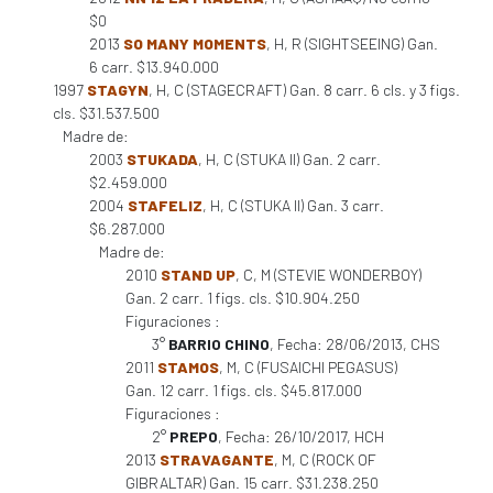
$0
2013
SO MANY MOMENTS
, H, R (SIGHTSEEING) Gan.
6 carr. $13.940.000
1997
STAGYN
, H, C (STAGECRAFT) Gan. 8 carr. 6 cls. y 3 figs.
cls. $31.537.500
Madre de:
2003
STUKADA
, H, C (STUKA II) Gan. 2 carr.
$2.459.000
2004
STAFELIZ
, H, C (STUKA II) Gan. 3 carr.
$6.287.000
Madre de:
2010
STAND UP
, C, M (STEVIE WONDERBOY)
Gan. 2 carr. 1 figs. cls. $10.904.250
Figuraciones :
3°
BARRIO CHINO
, Fecha: 28/06/2013, CHS
2011
STAMOS
, M, C (FUSAICHI PEGASUS)
Gan. 12 carr. 1 figs. cls. $45.817.000
Figuraciones :
2°
PREPO
, Fecha: 26/10/2017, HCH
2013
STRAVAGANTE
, M, C (ROCK OF
GIBRALTAR) Gan. 15 carr. $31.238.250