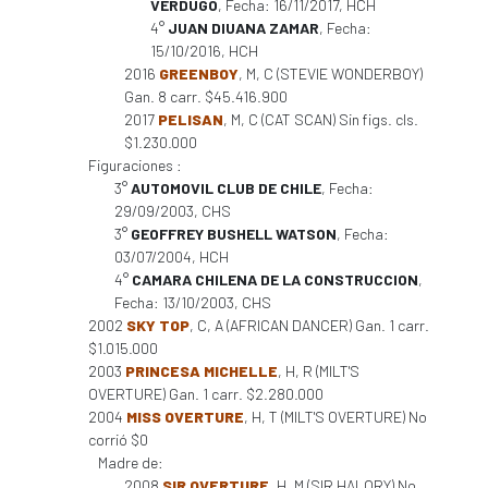
VERDUGO
, Fecha: 16/11/2017, HCH
4°
JUAN DIUANA ZAMAR
, Fecha:
15/10/2016, HCH
2016
GREENBOY
, M, C (STEVIE WONDERBOY)
Gan. 8 carr. $45.416.900
2017
PELISAN
, M, C (CAT SCAN) Sin figs. cls.
$1.230.000
Figuraciones :
3°
AUTOMOVIL CLUB DE CHILE
, Fecha:
29/09/2003, CHS
3°
GEOFFREY BUSHELL WATSON
, Fecha:
03/07/2004, HCH
4°
CAMARA CHILENA DE LA CONSTRUCCION
,
Fecha: 13/10/2003, CHS
2002
SKY TOP
, C, A (AFRICAN DANCER) Gan. 1 carr.
$1.015.000
2003
PRINCESA MICHELLE
, H, R (MILT'S
OVERTURE) Gan. 1 carr. $2.280.000
2004
MISS OVERTURE
, H, T (MILT'S OVERTURE) No
corrió $0
Madre de:
2008
SIR OVERTURE
, H, M (SIR HALORY) No