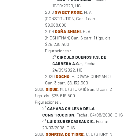
10/10/2020, HCH
2018
SWEET ROSE
, H, A
(CONSTITUTION) Gan. 1 carr.
$9.088.000
2019
DOÑA SHISHI
, H, A
(MIDSHIPMAN) Gan. 6 carr. 1 figs. cls.
$25.238.400
Figuraciones :
3°
CIRCULO DUENOS F.S. DE
CARRERA A.G.-
, Fecha:
24/09/2022, HCH
2020
DOCHO
, H, C (WAR COMMAND)
Gan. 3 carr. $6.132.500
2005
SIQUE
, M, C (STUKA II) Gan. 8 carr. 2
figs. cls. $25.619.500
Figuraciones :
2°
CAMARA CHILENA DE LA
CONSTRUCCION
, Fecha: 04/08/2008, CHS
4°
LUIS SUBERCASEAUX E.
, Fecha:
20/03/2008, CHS
2006
SONRISA DE TIGRE
, C, C (STORMIN