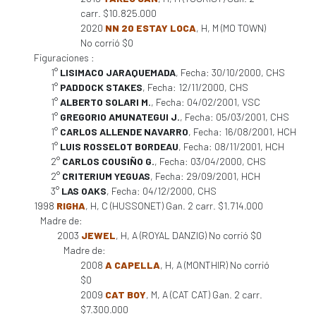
carr. $10.825.000
2020
NN 20 ESTAY LOCA
, H, M (MO TOWN)
No corrió $0
Figuraciones :
1°
LISIMACO JARAQUEMADA
, Fecha: 30/10/2000, CHS
1°
PADDOCK STAKES
, Fecha: 12/11/2000, CHS
1°
ALBERTO SOLARI M.
, Fecha: 04/02/2001, VSC
1°
GREGORIO AMUNATEGUI J.
, Fecha: 05/03/2001, CHS
1°
CARLOS ALLENDE NAVARRO
, Fecha: 16/08/2001, HCH
1°
LUIS ROSSELOT BORDEAU
, Fecha: 08/11/2001, HCH
2°
CARLOS COUSIÑO G.
, Fecha: 03/04/2000, CHS
2°
CRITERIUM YEGUAS
, Fecha: 29/09/2001, HCH
3°
LAS OAKS
, Fecha: 04/12/2000, CHS
1998
RIGHA
, H, C (HUSSONET) Gan. 2 carr. $1.714.000
Madre de:
2003
JEWEL
, H, A (ROYAL DANZIG) No corrió $0
Madre de:
2008
A CAPELLA
, H, A (MONTHIR) No corrió
$0
2009
CAT BOY
, M, A (CAT CAT) Gan. 2 carr.
$7.300.000