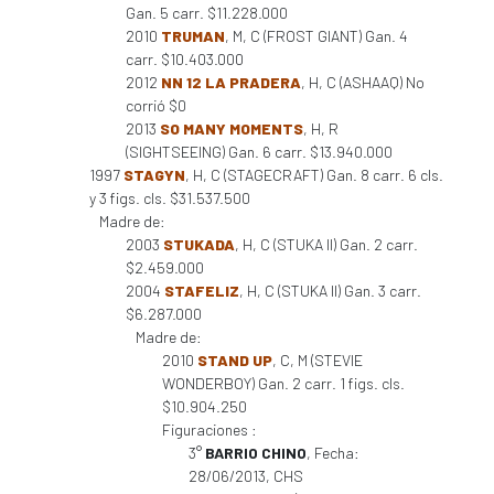
Gan. 5 carr. $11.228.000
2010
TRUMAN
, M, C (FROST GIANT) Gan. 4
carr. $10.403.000
2012
NN 12 LA PRADERA
, H, C (ASHAAQ) No
corrió $0
2013
SO MANY MOMENTS
, H, R
(SIGHTSEEING) Gan. 6 carr. $13.940.000
1997
STAGYN
, H, C (STAGECRAFT) Gan. 8 carr. 6 cls.
y 3 figs. cls. $31.537.500
Madre de:
2003
STUKADA
, H, C (STUKA II) Gan. 2 carr.
$2.459.000
2004
STAFELIZ
, H, C (STUKA II) Gan. 3 carr.
$6.287.000
Madre de:
2010
STAND UP
, C, M (STEVIE
WONDERBOY) Gan. 2 carr. 1 figs. cls.
$10.904.250
Figuraciones :
3°
BARRIO CHINO
, Fecha:
28/06/2013, CHS