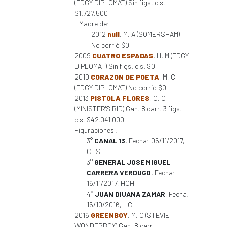
(EDGY DIPLOMAT) Sin figs. cls.
$1.727.500
Madre de:
2012
null
, M, A (SOMERSHAM)
No corrió $0
2009
CUATRO ESPADAS
, H, M (EDGY
DIPLOMAT) Sin figs. cls. $0
2010
CORAZON DE POETA
, M, C
(EDGY DIPLOMAT) No corrió $0
2013
PISTOLA FLORES
, C, C
(MINISTER'S BID) Gan. 8 carr. 3 figs.
cls. $42.041.000
Figuraciones :
3°
CANAL 13
, Fecha: 06/11/2017,
CHS
3°
GENERAL JOSE MIGUEL
CARRERA VERDUGO
, Fecha:
16/11/2017, HCH
4°
JUAN DIUANA ZAMAR
, Fecha:
15/10/2016, HCH
2016
GREENBOY
, M, C (STEVIE
WONDERBOY) Gan. 8 carr.