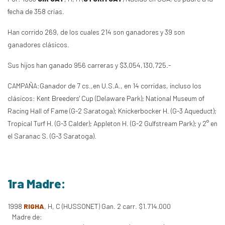
fecha de 358 crías.
Han corrido 269, de los cuales 214 son ganadores y 39 son
ganadores clásicos.
Sus hijos han ganado 956 carreras y $3,054,130,725.-
CAMPAÑA:Ganador de 7 cs.,en U.S.A., en 14 corridas, incluso los
clásicos: Kent Breeders' Cup (Delaware Park); National Museum of
Racing Hall of Fame (G-2 Saratoga); Knickerbocker H. (G-3 Aqueduct);
Tropical Turf H. (G-3 Calder); Appleton H. (G-2 Gulfstream Park); y 2° en
el Saranac S. (G-3 Saratoga).
1ra Madre:
1998
RIGHA
, H, C (HUSSONET) Gan. 2 carr. $1.714.000
Madre de: