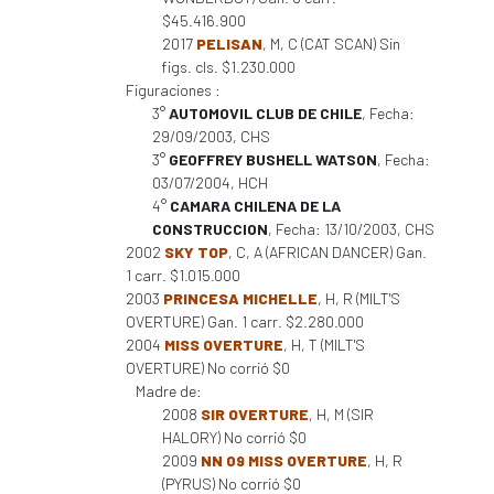
$45.416.900
2017
PELISAN
, M, C (CAT SCAN) Sin
figs. cls. $1.230.000
Figuraciones :
3°
AUTOMOVIL CLUB DE CHILE
, Fecha:
29/09/2003, CHS
3°
GEOFFREY BUSHELL WATSON
, Fecha:
03/07/2004, HCH
4°
CAMARA CHILENA DE LA
CONSTRUCCION
, Fecha: 13/10/2003, CHS
2002
SKY TOP
, C, A (AFRICAN DANCER) Gan.
1 carr. $1.015.000
2003
PRINCESA MICHELLE
, H, R (MILT'S
OVERTURE) Gan. 1 carr. $2.280.000
2004
MISS OVERTURE
, H, T (MILT'S
OVERTURE) No corrió $0
Madre de:
2008
SIR OVERTURE
, H, M (SIR
HALORY) No corrió $0
2009
NN 09 MISS OVERTURE
, H, R
(PYRUS) No corrió $0