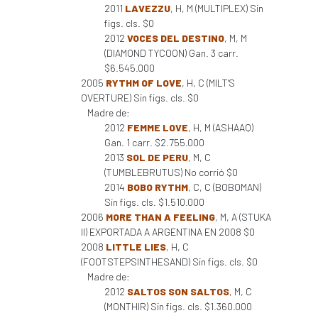
2011
LAVEZZU
, H, M (MULTIPLEX) Sin
figs. cls. $0
2012
VOCES DEL DESTINO
, M, M
(DIAMOND TYCOON) Gan. 3 carr.
$6.545.000
2005
RYTHM OF LOVE
, H, C (MILT'S
OVERTURE) Sin figs. cls. $0
Madre de:
2012
FEMME LOVE
, H, M (ASHAAQ)
Gan. 1 carr. $2.755.000
2013
SOL DE PERU
, M, C
(TUMBLEBRUTUS) No corrió $0
2014
BOBO RYTHM
, C, C (BOBOMAN)
Sin figs. cls. $1.510.000
2006
MORE THAN A FEELING
, M, A (STUKA
II) EXPORTADA A ARGENTINA EN 2008 $0
2008
LITTLE LIES
, H, C
(FOOTSTEPSINTHESAND) Sin figs. cls. $0
Madre de:
2012
SALTOS SON SALTOS
, M, C
(MONTHIR) Sin figs. cls. $1.360.000