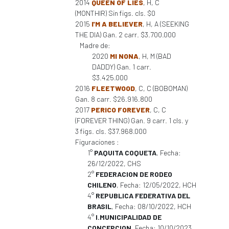
2014
QUEEN OF LIES
, H, C
(MONTHIR) Sin figs. cls. $0
2015
I'M A BELIEVER
, H, A (SEEKING
THE DIA) Gan. 2 carr. $3.700.000
Madre de:
2020
MI NONA
, H, M (BAD
DADDY) Gan. 1 carr.
$3.425.000
2016
FLEETWOOD
, C, C (BOBOMAN)
Gan. 8 carr. $26.916.800
2017
PERICO FOREVER
, C, C
(FOREVER THING) Gan. 9 carr. 1 cls. y
3 figs. cls. $37.968.000
Figuraciones :
1°
PAQUITA COQUETA
, Fecha:
26/12/2022, CHS
2°
FEDERACION DE RODEO
CHILENO
, Fecha: 12/05/2022, HCH
4°
REPUBLICA FEDERATIVA DEL
BRASIL
, Fecha: 08/10/2022, HCH
4°
I.MUNICIPALIDAD DE
CONCEPCION
, Fecha: 10/10/2023,