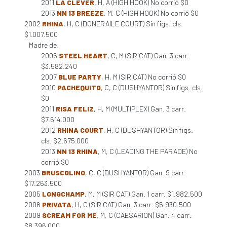
2011
LA CLEVER
, H, A (HIGH HOOK) No corrió $0
2013
NN 13 BREEZE
, M, C (HIGH HOOK) No corrió $0
2002
RHINA
, H, C (DONERAILE COURT) Sin figs. cls.
$1.007.500
Madre de:
2006
STEEL HEART
, C, M (SIR CAT) Gan. 3 carr.
$3.582.240
2007
BLUE PARTY
, H, M (SIR CAT) No corrió $0
2010
PACHEQUITO
, C, C (DUSHYANTOR) Sin figs. cls.
$0
2011
RISA FELIZ
, H, M (MULTIPLEX) Gan. 3 carr.
$7.614.000
2012
RHINA COURT
, H, C (DUSHYANTOR) Sin figs.
cls. $2.675.000
2013
NN 13 RHINA
, M, C (LEADING THE PARADE) No
corrió $0
2003
BRUSCOLINO
, C, C (DUSHYANTOR) Gan. 9 carr.
$17.263.500
2005
LONGCHAMP
, M, M (SIR CAT) Gan. 1 carr. $1.982.500
2006
PRIVATA
, H, C (SIR CAT) Gan. 3 carr. $5.930.500
2009
SCREAM FOR ME
, M, C (CAESARION) Gan. 4 carr.
$8.396.000