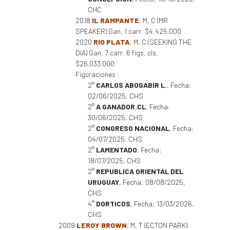
CHC
2018
IL RAMPANTE
, M, C (MR
SPEAKER) Gan. 1 carr. $4.425.000
2020
RIO PLATA
, M, C (SEEKING THE
DIA) Gan. 7 carr. 6 figs. cls.
$26.033.000
Figuraciones :
2°
CARLOS ABOGABIR L.
, Fecha:
02/06/2025, CHS
2°
A GANADOR.CL
, Fecha:
30/06/2025, CHS
2°
CONGRESO NACIONAL
, Fecha:
04/07/2025, CHS
2°
LAMENTADO
, Fecha:
18/07/2025, CHS
2°
REPUBLICA ORIENTAL DEL
URUGUAY
, Fecha: 08/08/2025,
CHS
4°
DORTICOS
, Fecha: 13/03/2026,
CHS
2009
LEROY BROWN
, M, T (ECTON PARK)