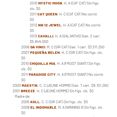
2010
MYSTIC MOON
, H, A (CAT CAT) Sin figs.
cls. $0
2011
CAT QUEEN
, H, C (CAT CAT) No corrió
$0
2012
NN 12 JEWEL
, H, A (CAT CAT) No corrió
$0
2013
CAVALLI
, H, A (GALANTAS) Gan. 2 carr.
$5.845.000
2006
DA VINCI
, M, C (SIR CAT) Gan. 1 carr. $3.311.250
2007
PEQUEÑA BELEN
, H, C (SIR CAT) Sin figs. cls.
$0
2010
CHIQUILLA MIA
, H, A (FROST GIANT) Sin figs.
cls. $0
2011
PARADISE CITY
, H, A (FROST GIANT) No corrió
$0
2000
MAESTIK
, C, C (JEUNE HOMME) Gan. 7 carr. $9.101.260
2001
BREEZE
, H, C (JEUNE HOMME) Sin figs. cls. $0
Madre de:
2005
KOLL
, C, C (SIR CAT) Sin figs. cls. $0
2008
EL INDOMABLE
, M, A (WINNING II) Sin figs. cls.
$0