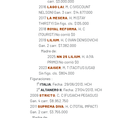
carr. $3.000.000
2016
LAGO LAI
, M, C (VISCOUNT
NELSON) Gan. 3 carr. $14.677.000
2017
LA MESERA
, H, M (STAY
THIRSTY) Sin figs. cls. $135.000
2018
ROYAL REFORMA
, H, C
(TOURIST) No corrió $0
2019
LILIUM
, H, C (IVAN DENISOVICH)
Gan. 2 carr. $7.382.000
Madre de:
2025
NN 25 LILIUM
, H, A (YA
PRIMO) No corrió $0
2023
KAISER
, M, T (TACITUS (USA))
Sin figs. cls. $804.000
Figuraciones :
1°
ITALIA
, Fecha: 29/06/2013, HCH
2°
ALTANERO II
, Fecha: 27/04/2013, HCH
2009
STRICTO
, C, C (FUSAICHI PEGASUS)
Gan. 4 carr. $8.952.750
2011
SUPREMA DIVA
, H, C (TOTAL IMPACT)
Gan. 2 carr. $3.755.000
Madre de: