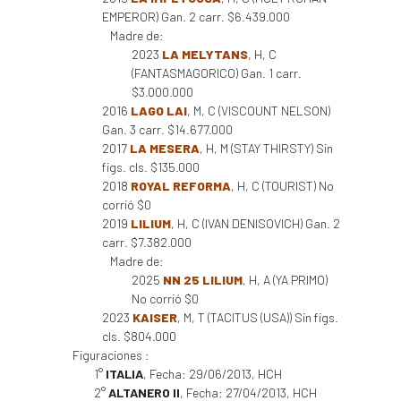
EMPEROR) Gan. 2 carr. $6.439.000
Madre de:
2023
LA MELYTANS
, H, C
(FANTASMAGORICO) Gan. 1 carr.
$3.000.000
2016
LAGO LAI
, M, C (VISCOUNT NELSON)
Gan. 3 carr. $14.677.000
2017
LA MESERA
, H, M (STAY THIRSTY) Sin
figs. cls. $135.000
2018
ROYAL REFORMA
, H, C (TOURIST) No
corrió $0
2019
LILIUM
, H, C (IVAN DENISOVICH) Gan. 2
carr. $7.382.000
Madre de:
2025
NN 25 LILIUM
, H, A (YA PRIMO)
No corrió $0
2023
KAISER
, M, T (TACITUS (USA)) Sin figs.
cls. $804.000
Figuraciones :
1°
ITALIA
, Fecha: 29/06/2013, HCH
2°
ALTANERO II
, Fecha: 27/04/2013, HCH