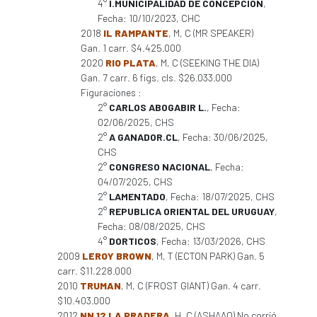
4°
I.MUNICIPALIDAD DE CONCEPCION
,
Fecha: 10/10/2023, CHC
2018
IL RAMPANTE
, M, C (MR SPEAKER)
Gan. 1 carr. $4.425.000
2020
RIO PLATA
, M, C (SEEKING THE DIA)
Gan. 7 carr. 6 figs. cls. $26.033.000
Figuraciones :
2°
CARLOS ABOGABIR L.
, Fecha:
02/06/2025, CHS
2°
A GANADOR.CL
, Fecha: 30/06/2025,
CHS
2°
CONGRESO NACIONAL
, Fecha:
04/07/2025, CHS
2°
LAMENTADO
, Fecha: 18/07/2025, CHS
2°
REPUBLICA ORIENTAL DEL URUGUAY
,
Fecha: 08/08/2025, CHS
4°
DORTICOS
, Fecha: 13/03/2026, CHS
2009
LEROY BROWN
, M, T (ECTON PARK) Gan. 5
carr. $11.228.000
2010
TRUMAN
, M, C (FROST GIANT) Gan. 4 carr.
$10.403.000
2012
NN 12 LA PRADERA
, H, C (ASHAAQ) No corrió