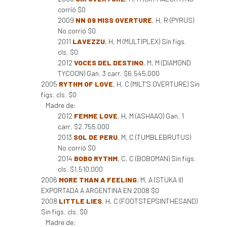
corrió $0
2009
NN 09 MISS OVERTURE
, H, R (PYRUS)
No corrió $0
2011
LAVEZZU
, H, M (MULTIPLEX) Sin figs.
cls. $0
2012
VOCES DEL DESTINO
, M, M (DIAMOND
TYCOON) Gan. 3 carr. $6.545.000
2005
RYTHM OF LOVE
, H, C (MILT'S OVERTURE) Sin
figs. cls. $0
Madre de:
2012
FEMME LOVE
, H, M (ASHAAQ) Gan. 1
carr. $2.755.000
2013
SOL DE PERU
, M, C (TUMBLEBRUTUS)
No corrió $0
2014
BOBO RYTHM
, C, C (BOBOMAN) Sin figs.
cls. $1.510.000
2006
MORE THAN A FEELING
, M, A (STUKA II)
EXPORTADA A ARGENTINA EN 2008 $0
2008
LITTLE LIES
, H, C (FOOTSTEPSINTHESAND)
Sin figs. cls. $0
Madre de: