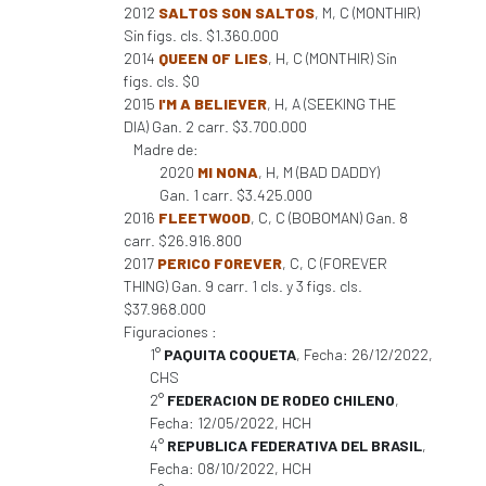
2012
SALTOS SON SALTOS
, M, C (MONTHIR)
Sin figs. cls. $1.360.000
2014
QUEEN OF LIES
, H, C (MONTHIR) Sin
figs. cls. $0
2015
I'M A BELIEVER
, H, A (SEEKING THE
DIA) Gan. 2 carr. $3.700.000
Madre de:
2020
MI NONA
, H, M (BAD DADDY)
Gan. 1 carr. $3.425.000
2016
FLEETWOOD
, C, C (BOBOMAN) Gan. 8
carr. $26.916.800
2017
PERICO FOREVER
, C, C (FOREVER
THING) Gan. 9 carr. 1 cls. y 3 figs. cls.
$37.968.000
Figuraciones :
1°
PAQUITA COQUETA
, Fecha: 26/12/2022,
CHS
2°
FEDERACION DE RODEO CHILENO
,
Fecha: 12/05/2022, HCH
4°
REPUBLICA FEDERATIVA DEL BRASIL
,
Fecha: 08/10/2022, HCH