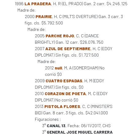
1996
LA PRADERA
, H, R (EL PRADO) Gan. 2 carr. $4.246.125
Madre de:
2000
PRAIRIE
, H, C (MILT'S OVERTURE) Gan. 3 carr. 3
figs. cls. $5.792.500
Madre de:
2005
PARCHE ROJO
, C, C (DANCE
BRIGHTLY) Gan. 12 carr. $26.076.750
2007
AZUL DE SEPTIEMBRE
, H, C (EDGY
DIPLOMAT) Sin figs. cls. $1.727.500
Madre de:
2012
null
, M, A (SOMERSHAM) No
corrió $0
2009
CUATRO ESPADAS
, H, M (EDGY
DIPLOMAT) Sin figs. cls. $0
2010
CORAZON DE POETA
, M, C (EDGY
DIPLOMAT) No corrió $0
2013
PISTOLA FLORES
, C, C (MINISTER'S
BID) Gan. 8 carr. 3 figs. cls. $42.041.000
Figuraciones :
3°
CANAL 13
, Fecha: 06/11/2017, CHS
3°
GENERAL JOSE MIGUEL CARRERA