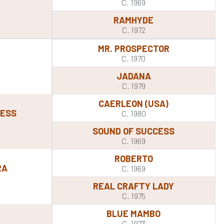
C. 1969
RAMHYDE
C. 1972
MR. PROSPECTOR
C. 1970
JADANA
C. 1979
CAERLEON (USA)
CESS
C. 1980
SOUND OF SUCCESS
C. 1969
ROBERTO
RA
C. 1969
REAL CRAFTY LADY
C. 1975
BLUE MAMBO
C. 1973