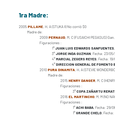
1ra Madre:
2005
PILLAME
, H, A (STUKA II) No corrió $0
Madre de:
2009
PERNAUD
, M, C (FUSAICHI PEGASUS) Gan. 6 
Figuraciones :
1°
JUAN LUIS EDWARDS SANFUENTES
3°
JORGE INDA GUZMAN
, Fecha: 23/05
4°
MARCIAL ZEGERS REYES
, Fecha: 19
4°
DIRECCION GENERAL DE FOMENTO 
2010
PURA DINAMITA
, H, A (STEVIE WONDERBOY)
Madre de:
2015
HENRY DANGER
, M, C (HENR
Figuraciones :
3°
COPA ZAÑARTU REMAT
2016
EL MARTINCHO
, M, M (NO NA
Figuraciones :
1°
ACHI BABA
, Fecha: 29/
1°
GRANDE CHELO
, Fecha: