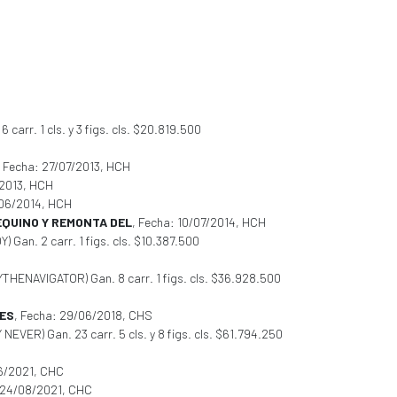
carr. 1 cls. y 3 figs. cls. $20.819.500
, Fecha: 27/07/2013, HCH
/2013, HCH
/06/2014, HCH
EQUINO Y REMONTA DEL
, Fecha: 10/07/2014, HCH
 Gan. 2 carr. 1 figs. cls. $10.387.500
YTHENAVIGATOR) Gan. 8 carr. 1 figs. cls. $36.928.500
ES
, Fecha: 29/06/2018, CHS
Y NEVER) Gan. 23 carr. 5 cls. y 8 figs. cls. $61.794.250
06/2021, CHC
 24/08/2021, CHC