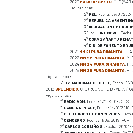
2020
EXIJO RESPETO
, M, C (WAR
Figuraciones :
2°
PEL
, Fecha: 26/01/2024
2°
REPUBLICA ARGENTIN
3°
ASOCIACION DE PROPI
3°
TV. TURF MOVIL
, Fecha
4°
COPA ZAÑARTU REMA
4°
DIR. DE FOMENTO EQU
2021
NN 21 PURA DINAMITA
, H, 
2022
NN 22 PURA DINAMITA
, M,
2024
NN 24 PURA DINAMITA
, M,
2025
NN 25 PURA DINAMITA
, H,
Figuraciones :
4°
TV. NACIONAL DE CHILE
, Fecha: 21/
2012
SPLENDIDO
, C, C (ROCK OF GIBRALTAR) Gan.
Figuraciones :
1°
RADIO ADN
, Fecha: 17/12/2018, CHS
1°
DANCING PLACE
, Fecha: 14/01/2019,
1°
CLUB HIPICO DE CONCEPCION
, Fech
1°
CENCERRO
, Fecha: 11/05/2019, HCH
2°
CARLOS COUSIÑO S.
, Fecha: 26/04/
2°
FERNANDO FANTINI G.
, Fecha: 24/0