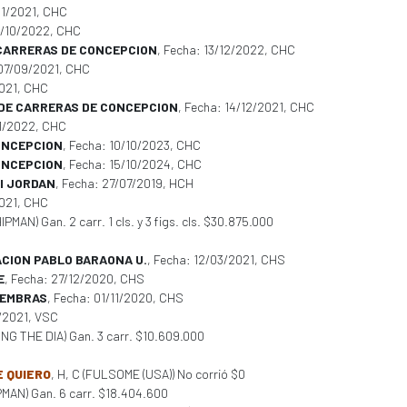
/11/2021, CHC
11/10/2022, CHC
 CARRERAS DE CONCEPCION
, Fecha: 13/12/2022, CHC
 07/09/2021, CHC
2021, CHC
. DE CARRERAS DE CONCEPCION
, Fecha: 14/12/2021, CHC
11/2022, CHC
CONCEPCION
, Fecha: 10/10/2023, CHC
CONCEPCION
, Fecha: 15/10/2024, CHC
I JORDAN
, Fecha: 27/07/2019, HCH
2021, CHC
IPMAN) Gan. 2 carr. 1 cls. y 3 figs. cls. $30.875.000
CION PABLO BARAONA U.
, Fecha: 12/03/2021, CHS
E
, Fecha: 27/12/2020, CHS
HEMBRAS
, Fecha: 01/11/2020, CHS
2/2021, VSC
KING THE DIA) Gan. 3 carr. $10.609.000
E QUIERO
, H, C (FULSOME (USA)) No corrió $0
IPMAN) Gan. 6 carr. $18.404.600