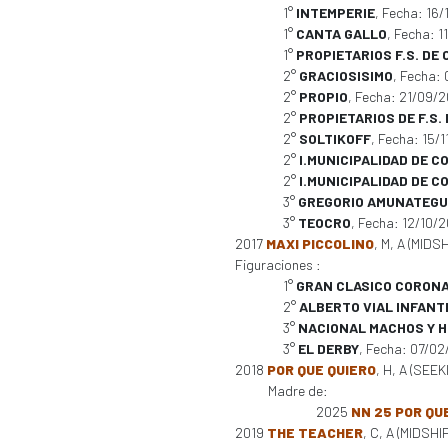
1°
INTEMPERIE
, Fecha: 16
1°
CANTA GALLO
, Fecha: 
1°
PROPIETARIOS F.S. DE
2°
GRACIOSISIMO
, Fecha:
2°
PROPIO
, Fecha: 21/09/
2°
PROPIETARIOS DE F.S
2°
SOLTIKOFF
, Fecha: 15/
2°
I.MUNICIPALIDAD DE 
2°
I.MUNICIPALIDAD DE 
3°
GREGORIO AMUNATEGU
3°
TEOCRO
, Fecha: 12/10/
2017
MAXI PICCOLINO
, M, A (MIDSH
Figuraciones :
1°
GRAN CLASICO CORONA
2°
ALBERTO VIAL INFANT
3°
NACIONAL MACHOS Y 
3°
EL DERBY
, Fecha: 07/0
2018
POR QUE QUIERO
, H, A (SEE
Madre de:
2025
NN 25 POR QU
2019
THE TEACHER
, C, A (MIDSH