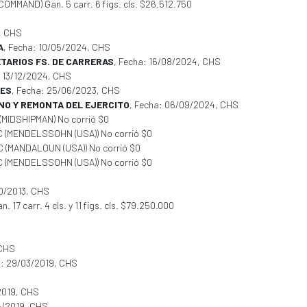
 COMMAND) Gan. 5 carr. 6 figs. cls. $26.512.750
, CHS
A
, Fecha: 10/05/2024, CHS
ETARIOS FS. DE CARRERAS
, Fecha: 16/08/2024, CHS
: 13/12/2024, CHS
TES
, Fecha: 25/06/2023, CHS
INO Y REMONTA DEL EJERCITO
, Fecha: 06/09/2024, CHS
A (MIDSHIPMAN) No corrió $0
 C (MENDELSSOHN (USA)) No corrió $0
 C (MANDALOUN (USA)) No corrió $0
 C (MENDELSSOHN (USA)) No corrió $0
10/2013, CHS
 17 carr. 4 cls. y 11 figs. cls. $79.250.000
 CHS
a: 29/03/2019, CHS
2019, CHS
5/2019, CHS