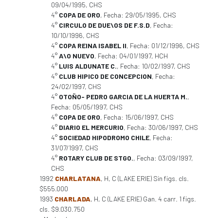
09/04/1995, CHS
4°
COPA DE ORO
, Fecha: 29/05/1995, CHS
4°
CIRCULO DE DUE\OS DE F.S.D
, Fecha:
10/10/1996, CHS
4°
COPA REINA ISABEL II
, Fecha: 01/12/1996, CHS
4°
A\O NUEVO
, Fecha: 04/01/1997, HCH
4°
LUIS ALDUNATE C.
, Fecha: 10/02/1997, CHS
4°
CLUB HIPICO DE CONCEPCION
, Fecha:
24/02/1997, CHS
4°
OTOÑO- PEDRO GARCIA DE LA HUERTA M.
,
Fecha: 05/05/1997, CHS
4°
COPA DE ORO
, Fecha: 15/06/1997, CHS
4°
DIARIO EL MERCURIO
, Fecha: 30/06/1997, CHS
4°
SOCIEDAD HIPODROMO CHILE
, Fecha:
31/07/1997, CHS
4°
ROTARY CLUB DE STGO.
, Fecha: 03/09/1997,
CHS
1992
CHARLATANA
, H, C (LAKE ERIE) Sin figs. cls.
$555.000
1993
CHARLADA
, H, C (LAKE ERIE) Gan. 4 carr. 1 figs.
cls. $9.030.750