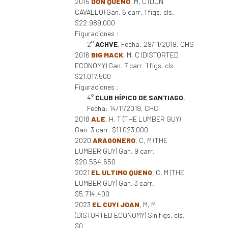
2015
DON QUENO
, M, C (DON
CAVALLO) Gan. 6 carr. 1 figs. cls.
$22.989.000
Figuraciones :
2°
ACHVE
, Fecha: 29/11/2019, CHS
2016
BIG MACK
, M, C (DISTORTED
ECONOMY) Gan. 7 carr. 1 figs. cls.
$21.017.500
Figuraciones :
4°
CLUB HÍPICO DE SANTIAGO
,
Fecha: 14/11/2019, CHC
2018
ALE
, H, T (THE LUMBER GUY)
Gan. 3 carr. $11.023.000
2020
ARAGONERO
, C, M (THE
LUMBER GUY) Gan. 9 carr.
$20.554.650
2021
EL ULTIMO QUENO
, C, M (THE
LUMBER GUY) Gan. 3 carr.
$5.714.400
2023
EL CUYI JOAN
, M, M
(DISTORTED ECONOMY) Sin figs. cls.
$0