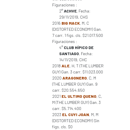
Figuraciones :
2°
ACHVE
, Fecha:
29/11/2019, CHS
2016
BIG MACK
, M, C
(DISTORTED ECONOMY) Gan.
7 carr. 1 figs. cls. $21.017.500
Figuraciones :
4°
CLUB HÍPICO DE
SANTIAGO
, Fecha:
14/11/2019, CHC
2018
ALE
, H, T (THE LUMBER
GUY) Gan. 3 carr. $11.023.000
2020
ARAGONERO
, C, M
(THE LUMBER GUY) Gan. 9
carr. $20.554.650
2021
EL ULTIMO QUENO
, C,
M (THE LUMBER GUY) Gan. 3
carr. $5.714.400
2023
EL CUYI JOAN
, M, M
(DISTORTED ECONOMY) Sin
figs. cls. $0