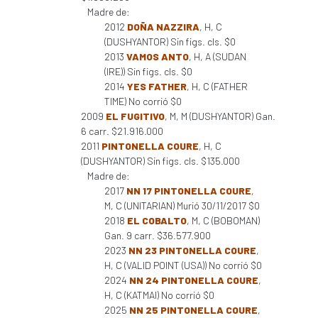
Madre de:
2012
DOÑA NAZZIRA
, H, C
(DUSHYANTOR) Sin figs. cls. $0
2013
VAMOS ANTO
, H, A (SUDAN
(IRE)) Sin figs. cls. $0
2014
YES FATHER
, H, C (FATHER
TIME) No corrió $0
2009
EL FUGITIVO
, M, M (DUSHYANTOR) Gan.
6 carr. $21.916.000
2011
PINTONELLA COURE
, H, C
(DUSHYANTOR) Sin figs. cls. $135.000
Madre de:
2017
NN 17 PINTONELLA COURE
,
M, C (UNITARIAN) Murió 30/11/2017 $0
2018
EL COBALTO
, M, C (BOBOMAN)
Gan. 9 carr. $36.577.900
2023
NN 23 PINTONELLA COURE
,
H, C (VALID POINT (USA)) No corrió $0
2024
NN 24 PINTONELLA COURE
,
H, C (KATMAI) No corrió $0
2025
NN 25 PINTONELLA COURE
,