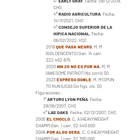
4°
EARLY GRAY
, Fecha: 08/12/2019,
CHS
4°
RADIO AGRICULTURA
, Fecha:
14/11/2021, CHS
4°
CONSEJO SUPERIOR DE LA
HIPICA NACIONAL
, Fecha:
06/02/2022, VSC
2019
QUE PASA NEGRO
, M, M
(GOLDENCENTS) Gan. 14 carr.
$22.492.875
2020
NN 20 NO ES POR NA
, M, M
(AWESOME PATRIOT) No corrió $0
2023
EXPRESO DOBLE
, M, M (SPUN
TO RUN (USA)) Sin figs. cls. $0
Figuraciones :
1°
ARTURO LYON PEÑA
, Fecha:
29/06/2007, CHS
4°
LAS OAKS
, Fecha: 02/12/2007, CHS
2005
EL CHOCLO
, C, A (HEAVYWEIGHT
CHAMP) Gan. 1 carr. $2.440.000
2006
POR ALGO SERA
, C, C (HEAVYWEIGHT
CHAMP) Gan. 1 carr. $2.390.000