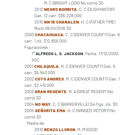
M, C (BRIGHT LOOK) No corrió $0
2012
NEGRO BOMBITA
, C, C (DUSHYANTOR)
Gan. 12 carr. $36.228.000
2015
NN 15 CHANALEN
, H, C (FATHER TIME)
Murió 06/01/2016 $0
2000
CHACAHUACA
, C, C (DENVER COUNTY) Gan. 6
carr. 1 cls. $12.856.000
Figuraciones :
1°
ALFREDO L. S. JACKSON
, Fecha: 17/12/2003,
VSC
2001
CHILAQUILA
, H, C (DENVER COUNTY) Gan. 6
carr. $6.943.000
2002
COTO ANDRES
, M, C (DENVER COUNTY) Gan. 1
carr. $2.413.000
2003
GRAN REGENTE
, M, A (GREAT REGENT) No
corrió $0
2004
NO WAY
, C, C (BARKERVILLE) Sin figs. cls. $0
2005
SEÑORITA EMA
, H, C (WINGED VICTORY) No
corrió $0
Madre de:
2010
RENZO LLORON
, M, M (GOOD