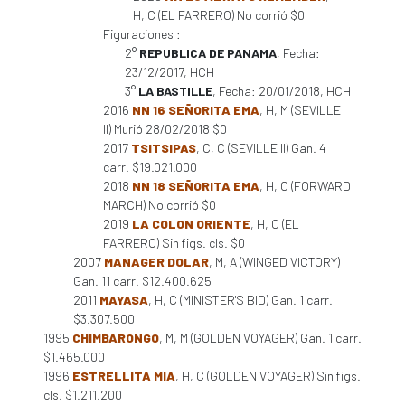
H, C (EL FARRERO) No corrió $0
Figuraciones :
2°
REPUBLICA DE PANAMA
, Fecha:
23/12/2017, HCH
3°
LA BASTILLE
, Fecha: 20/01/2018, HCH
2016
NN 16 SEÑORITA EMA
, H, M (SEVILLE
II) Murió 28/02/2018 $0
2017
TSITSIPAS
, C, C (SEVILLE II) Gan. 4
carr. $19.021.000
2018
NN 18 SEÑORITA EMA
, H, C (FORWARD
MARCH) No corrió $0
2019
LA COLON ORIENTE
, H, C (EL
FARRERO) Sin figs. cls. $0
2007
MANAGER DOLAR
, M, A (WINGED VICTORY)
Gan. 11 carr. $12.400.625
2011
MAYASA
, H, C (MINISTER'S BID) Gan. 1 carr.
$3.307.500
1995
CHIMBARONGO
, M, M (GOLDEN VOYAGER) Gan. 1 carr.
$1.465.000
1996
ESTRELLITA MIA
, H, C (GOLDEN VOYAGER) Sin figs.
cls. $1.211.200