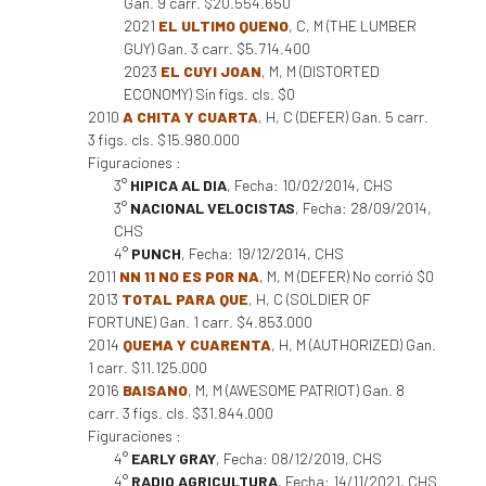
Gan. 9 carr. $20.554.650
2021
EL ULTIMO QUENO
, C, M (THE LUMBER
GUY) Gan. 3 carr. $5.714.400
2023
EL CUYI JOAN
, M, M (DISTORTED
ECONOMY) Sin figs. cls. $0
2010
A CHITA Y CUARTA
, H, C (DEFER) Gan. 5 carr.
3 figs. cls. $15.980.000
Figuraciones :
3°
HIPICA AL DIA
, Fecha: 10/02/2014, CHS
3°
NACIONAL VELOCISTAS
, Fecha: 28/09/2014,
CHS
4°
PUNCH
, Fecha: 19/12/2014, CHS
2011
NN 11 NO ES POR NA
, M, M (DEFER) No corrió $0
2013
TOTAL PARA QUE
, H, C (SOLDIER OF
FORTUNE) Gan. 1 carr. $4.853.000
2014
QUEMA Y CUARENTA
, H, M (AUTHORIZED) Gan.
1 carr. $11.125.000
2016
BAISANO
, M, M (AWESOME PATRIOT) Gan. 8
carr. 3 figs. cls. $31.844.000
Figuraciones :
4°
EARLY GRAY
, Fecha: 08/12/2019, CHS
4°
RADIO AGRICULTURA
, Fecha: 14/11/2021, CHS