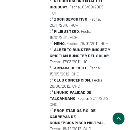
3°
REPUBLICA ORIENTAL DEL
URUGUAY
, Fecha: 05/09/2009,
HCH
3°
ZOOM DEPORTIVO
, Fecha:
20/11/2010, HCH
3°
FILIBUSTERO
, Fecha:
15/01/2011, HCH
3°
MEMO
, Fecha: 29/01/2011, HCH
3°
ALBERTO BUNSTER INIGUEZ Y
CRISTIAN BUNSTER DEL SOLAR
,
Fecha: 17/03/2011, HCH
3°
ARMADA DE CHILE
, Fecha:
15/05/2012, CHC
3°
CLUB CONCEPCION
, Fecha:
28/08/2012, CHC
3°
I.MUNICIPALIDAD DE
TALCAHUANO
, Fecha: 27/11/2012,
CHC
3°
PROPIETARIOS F.S. DE
CARRERAS DE
CONCEPCIONPISCO MISTRAL
,
Fecha: 18/12/2012, CHC