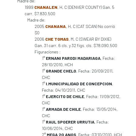
Madre de:
1999
CHANALEN
, H, C (DENVER COUNTY) Gan. 5
carr. $7.830.500
Madre de:
2005
CHANANA
, H, C (CAT SCAN) No corrió
$0
2006
CHE TOMAS
, M, C (SWEAR BY DIXIE)
Gan. 31 carr. 6 cls. y 32 figs. cls. $78.090.500
Figuraciones :
1°
ERNANI PARODI MADARIAGA
, Fecha:
28/10/2010, HCH
1°
GRANDE CHELO
, Fecha: 20/09/2011,
CHC
1°
I.MUNICIPALIDAD DE CONCEPCION
,
Fecha: 04/10/2011, CHC
1°
EJERCITO DE CHILE
, Fecha: 11/09/2012,
CHC
1°
ARMADA DE CHILE
, Fecha: 13/05/2014,
CHC
1°
RAUL SPOERER URRUTIA
, Fecha:
10/06/2014, CHC
2°
MEGA 20 ANOS
, Fecha: 07/10/2010, HCH