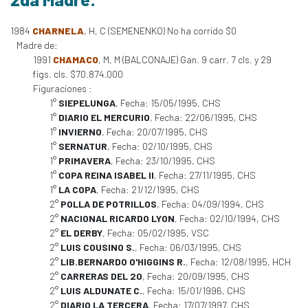
1984
CHARNELA
, H, C (SEMENENKO) No ha corrido $0
Madre de:
1991
CHAMACO
, M, M (BALCONAJE) Gan. 9 carr. 7 cls. y 29
figs. cls. $70.874.000
Figuraciones :
1°
SIEPELUNGA
, Fecha: 15/05/1995, CHS
1°
DIARIO EL MERCURIO
, Fecha: 22/06/1995, CHS
1°
INVIERNO
, Fecha: 20/07/1995, CHS
1°
SERNATUR
, Fecha: 02/10/1995, CHS
1°
PRIMAVERA
, Fecha: 23/10/1995, CHS
1°
COPA REINA ISABEL II
, Fecha: 27/11/1995, CHS
1°
LA COPA
, Fecha: 21/12/1995, CHS
2°
POLLA DE POTRILLOS
, Fecha: 04/09/1994, CHS
2°
NACIONAL RICARDO LYON
, Fecha: 02/10/1994, CHS
2°
EL DERBY
, Fecha: 05/02/1995, VSC
2°
LUIS COUSINO S.
, Fecha: 06/03/1995, CHS
2°
LIB.BERNARDO O'HIGGINS R.
, Fecha: 12/08/1995, HCH
2°
CARRERAS DEL 20
, Fecha: 20/09/1995, CHS
2°
LUIS ALDUNATE C.
, Fecha: 15/01/1996, CHS
2°
DIARIO LA TERCERA
, Fecha: 17/07/1997, CHS