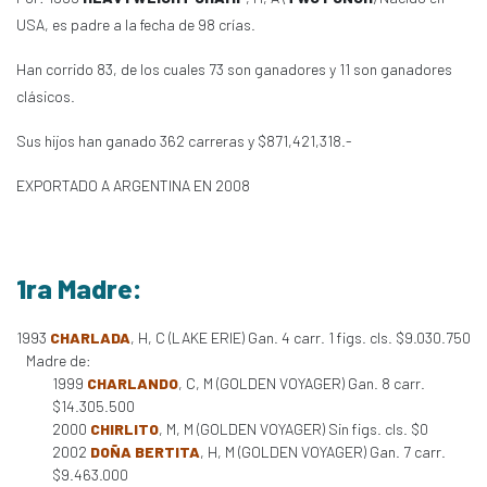
USA, es padre a la fecha de 98 crías.
Han corrido 83, de los cuales 73 son ganadores y 11 son ganadores
clásicos.
Sus hijos han ganado 362 carreras y $871,421,318.-
EXPORTADO A ARGENTINA EN 2008
1ra Madre:
1993
CHARLADA
, H, C (LAKE ERIE) Gan. 4 carr. 1 figs. cls. $9.030.750
Madre de:
1999
CHARLANDO
, C, M (GOLDEN VOYAGER) Gan. 8 carr.
$14.305.500
2000
CHIRLITO
, M, M (GOLDEN VOYAGER) Sin figs. cls. $0
2002
DOÑA BERTITA
, H, M (GOLDEN VOYAGER) Gan. 7 carr.
$9.463.000