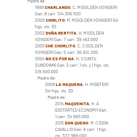
Madre de:
1999
CHARLANDO
, C, M (GOLDEN VOYAGER)
Gan. 8 carr. $14.305.500
2000
CHIRLITO
, M, M (GOLDEN VOYAGER) Sin
figs. cls. $0
2002
DOÑA BERTITA
, H, M (GOLDEN
VOYAGER) Gan. 7 carr. $9.463.000
2003
CHE CHORLITO
, C, C (GOLDEN
VOYAGER) Gan. 5 carr. $6.912.200
2004
NO ES POR NA
, H, C (UNTIL
SUNDOWN) Gan. 3 carr. 1 cls. y 1 figs. cls.
$19.500.000
Madre de:
2009
LA MAQUENA
, H, M (DEFER)
Sin figs. cls. $0
Madre de:
2014
MAQUENITA
, H, A
(DISTORTED ECONOMY) Gan.
1 carr. $4.665.000
2015
DON QUENO
, M, C (DON
CAVALLO) Gan. 6 carr. 1 figs.
cls. $22.989.000