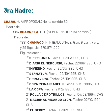
3ra Madre:
CHARO
, H, A (PROPOSAL) No ha corrido $0
Madre de:
1984
CHARNELA
, H, C (SEMENENKO) No ha corrido $0
Madre de:
1991
CHAMACO
, M, M (BALCONAJE) Gan. 9 carr. 7 cls.
y 29 figs. cls. $70.874.000
Figuraciones :
1°
SIEPELUNGA
, Fecha: 15/05/1995, CHS
1°
DIARIO EL MERCURIO
, Fecha: 22/06/1995, CHS
1°
INVIERNO
, Fecha: 20/07/1995, CHS
1°
SERNATUR
, Fecha: 02/10/1995, CHS
1°
PRIMAVERA
, Fecha: 23/10/1995, CHS
1°
COPA REINA ISABEL II
, Fecha: 27/11/1995, CHS
1°
LA COPA
, Fecha: 21/12/1995, CHS
2°
POLLA DE POTRILLOS
, Fecha: 04/09/1994, CHS
2°
NACIONAL RICARDO LYON
, Fecha: 02/10/1994,
CHS
2°
EL DERBY
, Fecha: 05/02/1995, VSC