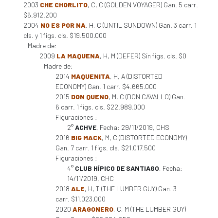
2003
CHE CHORLITO
, C, C (GOLDEN VOYAGER) Gan. 5 carr.
$6.912.200
2004
NO ES POR NA
, H, C (UNTIL SUNDOWN) Gan. 3 carr. 1
cls. y 1 figs. cls. $19.500.000
Madre de:
2009
LA MAQUENA
, H, M (DEFER) Sin figs. cls. $0
Madre de:
2014
MAQUENITA
, H, A (DISTORTED
ECONOMY) Gan. 1 carr. $4.665.000
2015
DON QUENO
, M, C (DON CAVALLO) Gan.
6 carr. 1 figs. cls. $22.989.000
Figuraciones :
2°
ACHVE
, Fecha: 29/11/2019, CHS
2016
BIG MACK
, M, C (DISTORTED ECONOMY)
Gan. 7 carr. 1 figs. cls. $21.017.500
Figuraciones :
4°
CLUB HÍPICO DE SANTIAGO
, Fecha:
14/11/2019, CHC
2018
ALE
, H, T (THE LUMBER GUY) Gan. 3
carr. $11.023.000
2020
ARAGONERO
, C, M (THE LUMBER GUY)