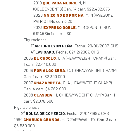
2019
QUE PASA NEGRO
, M, M
(GOLDENCENTS) Gan. 14 carr. $22.492.875
2020
NN 20 NO ES POR NA
, M, M (AWESOME
PATRIOT) No corrió $0
2023
EXPRESO DOBLE
, M, M (SPUN TO RUN
(USA)) Sin figs. cls. $0
Figuraciones :
1°
ARTURO LYON PEÑA
, Fecha: 29/06/2007, CHS
4°
LAS OAKS
, Fecha: 02/12/2007, CHS
2005
EL CHOCLO
, C, A (HEAVYWEIGHT CHAMP) Gan.
1 carr. $2.440.000
2006
POR ALGO SERA
, C, C (HEAVYWEIGHT CHAMP)
Gan. 1 carr. $2.390.000
2007
CHAZARRETA
, C, A (HEAVYWEIGHT CHAMP)
Gan. 4 carr. $4.362.900
2008
CLASUDA
, H, C (HEAVYWEIGHT CHAMP) Gan. 1
carr. $2.078.500
Figuraciones :
2°
BOLSA DE COMERCIO
, Fecha: 21/04/1997, CHS
1994
CHABUCA GRANDA
, H, C (FAPPAVALLEY) Gan. 3 carr.
$5.580.000