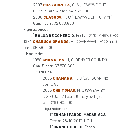
2007
CHAZARRETA
, C, A (HEAVYWEIGHT
CHAMP) Gan. 4 carr. $4.362.900
2008
CLASUDA
, H, C (HEAVYWEIGHT CHAMP)
Gan. 1 carr. $2.078.500
Figuraciones :
2°
BOLSA DE COMERCIO
, Fecha: 21/04/1997, CHS
1994
CHABUCA GRANDA
, H, C (FAPPAVALLEY) Gan. 3
carr. $5.580.000
Madre de:
1999
CHANALEN
, H, C (DENVER COUNTY)
Gan. 5 carr. $7.830.500
Madre de:
2005
CHANANA
, H, C (CAT SCAN) No
corrió $0
2006
CHE TOMAS
, M, C (SWEAR BY
DIXIE) Gan. 31 carr. 6 cls. y 32 figs.
cls. $78.090.500
Figuraciones :
1°
ERNANI PARODI MADARIAGA
,
Fecha: 28/10/2010, HCH
1°
GRANDE CHELO
, Fecha: