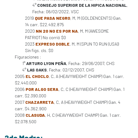
4°
CONSEJO SUPERIOR DE LA HIPICA NACIONAL
,
Fecha: 06/02/2022, VSC
2019
QUE PASA NEGRO
, M, M (GOLDENCENTS) Gan.
14 carr. $22.492.875
2020
NN 20 NO ES POR NA
, M, M (AWESOME
PATRIOT) No corrió $0
2023
EXPRESO DOBLE
, M, M (SPUN TO RUN (USA))
Sin figs. cls. $0
Figuraciones :
1°
ARTURO LYON PEÑA
, Fecha: 29/06/2007, CHS
4°
LAS OAKS
, Fecha: 02/12/2007, CHS
2005
EL CHOCLO
, C, A (HEAVYWEIGHT CHAMP) Gan. 1 carr.
$2.440.000
2006
POR ALGO SERA
, C, C (HEAVYWEIGHT CHAMP) Gan. 1
carr. $2.390.000
2007
CHAZARRETA
, C, A (HEAVYWEIGHT CHAMP) Gan. 4
carr. $4.362.900
2008
CLASUDA
, H, C (HEAVYWEIGHT CHAMP) Gan. 1 carr.
$2.078.500
2da Madre: