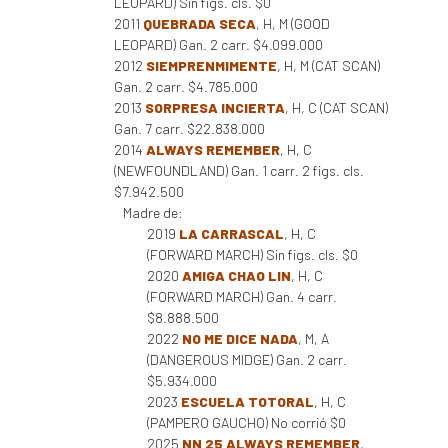
LEOPARD) Sin figs. cls. $0
2011
QUEBRADA SECA
, H, M (GOOD
LEOPARD) Gan. 2 carr. $4.099.000
2012
SIEMPRENMIMENTE
, H, M (CAT SCAN)
Gan. 2 carr. $4.785.000
2013
SORPRESA INCIERTA
, H, C (CAT SCAN)
Gan. 7 carr. $22.838.000
2014
ALWAYS REMEMBER
, H, C
(NEWFOUNDLAND) Gan. 1 carr. 2 figs. cls.
$7.942.500
Madre de:
2019
LA CARRASCAL
, H, C
(FORWARD MARCH) Sin figs. cls. $0
2020
AMIGA CHAO LIN
, H, C
(FORWARD MARCH) Gan. 4 carr.
$8.888.500
2022
NO ME DICE NADA
, M, A
(DANGEROUS MIDGE) Gan. 2 carr.
$5.934.000
2023
ESCUELA TOTORAL
, H, C
(PAMPERO GAUCHO) No corrió $0
2025
NN 25 ALWAYS REMEMBER
,