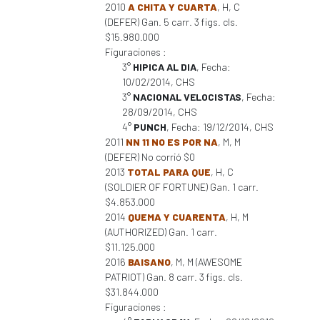
2010
A CHITA Y CUARTA
, H, C
(DEFER) Gan. 5 carr. 3 figs. cls.
$15.980.000
Figuraciones :
3°
HIPICA AL DIA
, Fecha:
10/02/2014, CHS
3°
NACIONAL VELOCISTAS
, Fecha:
28/09/2014, CHS
4°
PUNCH
, Fecha: 19/12/2014, CHS
2011
NN 11 NO ES POR NA
, M, M
(DEFER) No corrió $0
2013
TOTAL PARA QUE
, H, C
(SOLDIER OF FORTUNE) Gan. 1 carr.
$4.853.000
2014
QUEMA Y CUARENTA
, H, M
(AUTHORIZED) Gan. 1 carr.
$11.125.000
2016
BAISANO
, M, M (AWESOME
PATRIOT) Gan. 8 carr. 3 figs. cls.
$31.844.000
Figuraciones :