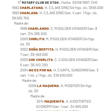
4°
ROTARY CLUB DE STGO.
, Fecha: 03/09/1997, CHS
1992
CHARLATANA
, H, C (LAKE ERIE) Sin figs. cls. $555.000
1993
CHARLADA
, H, C (LAKE ERIE) Gan. 4 carr. 1 figs. cls.
$9.030.750
Madre de:
1999
CHARLANDO
, C, M (GOLDEN VOYAGER) Gan. 8
carr. $14.305.500
2000
CHIRLITO
, M, M (GOLDEN VOYAGER) Sin figs.
cls. $0
2002
DOÑA BERTITA
, H, M (GOLDEN VOYAGER) Gan.
7 carr. $9.463.000
2003
CHE CHORLITO
, C, C (GOLDEN VOYAGER) Gan.
5 carr. $6.912.200
2004
NO ES POR NA
, H, C (UNTIL SUNDOWN) Gan. 3
carr. 1 cls. y 1 figs. cls. $19.500.000
Madre de:
2009
LA MAQUENA
, H, M (DEFER) Sin figs.
cls. $0
Madre de:
2014
MAQUENITA
, H, A (DISTORTED
ECONOMY) Gan. 1 carr. $4.665.000