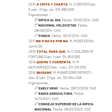
2010
A CHITA Y CUARTA
, H, C (DEFER) Gan.
5 carr. 3 figs. cls. $15.980.000
Figuraciones :
3°
HIPICA AL DIA
, Fecha: 10/02/2014, CHS
3°
NACIONAL VELOCISTAS
, Fecha:
28/09/2014, CHS
4°
PUNCH
, Fecha: 19/12/2014, CHS
2011
NN 11 NO ES POR NA
, M, M (DEFER) No
corrió $0
2013
TOTAL PARA QUE
, H, C (SOLDIER OF
FORTUNE) Gan. 1 carr. $4.853.000
2014
QUEMA Y CUARENTA
, H, M
(AUTHORIZED) Gan. 1 carr. $11.125.000
2016
BAISANO
, M, M (AWESOME PATRIOT)
Gan. 8 carr. 3 figs. cls. $31.844.000
Figuraciones :
4°
EARLY GRAY
, Fecha: 08/12/2019, CHS
4°
RADIO AGRICULTURA
, Fecha:
14/11/2021, CHS
4°
CONSEJO SUPERIOR DE LA HIPICA
NACIONAL
, Fecha: 06/02/2022, VSC