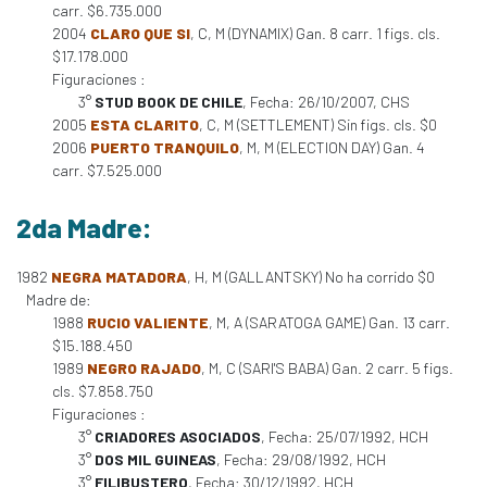
carr. $6.735.000
2004
CLARO QUE SI
, C, M (DYNAMIX) Gan. 8 carr. 1 figs. cls.
$17.178.000
Figuraciones :
3°
STUD BOOK DE CHILE
, Fecha: 26/10/2007, CHS
2005
ESTA CLARITO
, C, M (SETTLEMENT) Sin figs. cls. $0
2006
PUERTO TRANQUILO
, M, M (ELECTION DAY) Gan. 4
carr. $7.525.000
2da Madre:
1982
NEGRA MATADORA
, H, M (GALLANTSKY) No ha corrido $0
Madre de:
1988
RUCIO VALIENTE
, M, A (SARATOGA GAME) Gan. 13 carr.
$15.188.450
1989
NEGRO RAJADO
, M, C (SARI'S BABA) Gan. 2 carr. 5 figs.
cls. $7.858.750
Figuraciones :
3°
CRIADORES ASOCIADOS
, Fecha: 25/07/1992, HCH
3°
DOS MIL GUINEAS
, Fecha: 29/08/1992, HCH
3°
FILIBUSTERO
, Fecha: 30/12/1992, HCH