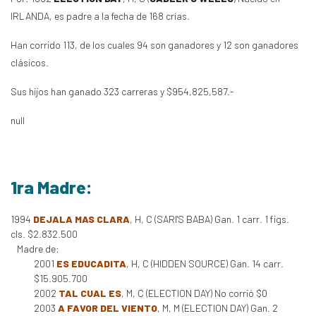
IRLANDA, es padre a la fecha de 168 crías.
Han corrido 113, de los cuales 94 son ganadores y 12 son ganadores
clásicos.
Sus hijos han ganado 323 carreras y $954,825,587.-
null
1ra Madre:
1994
DEJALA MAS CLARA
, H, C (SARI'S BABA) Gan. 1 carr. 1 figs.
cls. $2.832.500
Madre de:
2001
ES EDUCADITA
, H, C (HIDDEN SOURCE) Gan. 14 carr.
$15.905.700
2002
TAL CUAL ES
, M, C (ELECTION DAY) No corrió $0
2003
A FAVOR DEL VIENTO
, M, M (ELECTION DAY) Gan. 2