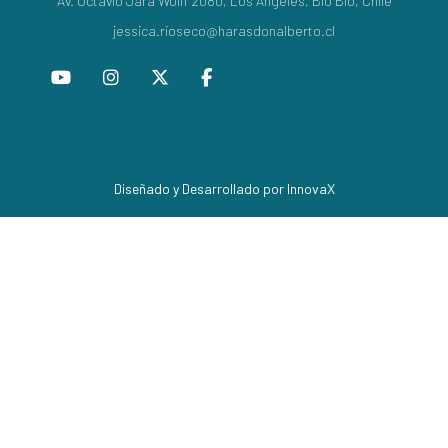
Av. Octavio Jara Wolff 2080, Los Ángeles, Bío Bío, Chile
jessica.rioseco@harasdonalberto.cl
Diseñado y Desarrollado por InnovaX