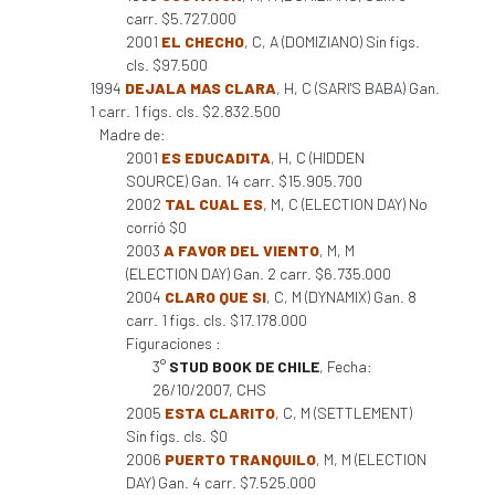
carr. $5.727.000
2001
EL CHECHO
, C, A (DOMIZIANO) Sin figs.
cls. $97.500
1994
DEJALA MAS CLARA
, H, C (SARI'S BABA) Gan.
1 carr. 1 figs. cls. $2.832.500
Madre de:
2001
ES EDUCADITA
, H, C (HIDDEN
SOURCE) Gan. 14 carr. $15.905.700
2002
TAL CUAL ES
, M, C (ELECTION DAY) No
corrió $0
2003
A FAVOR DEL VIENTO
, M, M
(ELECTION DAY) Gan. 2 carr. $6.735.000
2004
CLARO QUE SI
, C, M (DYNAMIX) Gan. 8
carr. 1 figs. cls. $17.178.000
Figuraciones :
3°
STUD BOOK DE CHILE
, Fecha:
26/10/2007, CHS
2005
ESTA CLARITO
, C, M (SETTLEMENT)
Sin figs. cls. $0
2006
PUERTO TRANQUILO
, M, M (ELECTION
DAY) Gan. 4 carr. $7.525.000