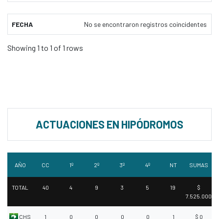
FECHA
No se encontraron registros coincidentes
Showing 1 to 1 of 1 rows
ACTUACIONES EN HIPÓDROMOS
AÑO
CC
1º
2º
3º
4º
NT
SUMAS
TOTAL
40
4
9
3
5
19
$
7.525.000
CHS
1
0
0
0
0
1
$ 0