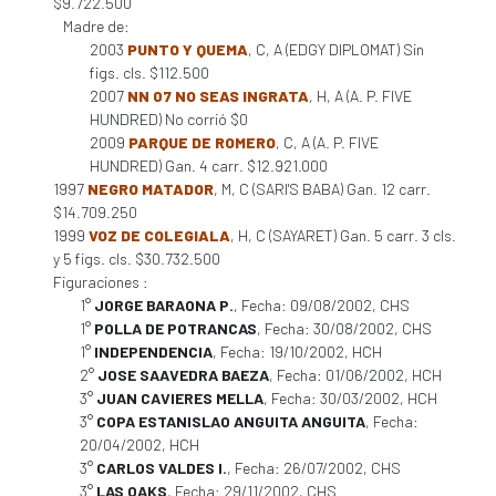
$9.722.500
Madre de:
2003
PUNTO Y QUEMA
, C, A (EDGY DIPLOMAT) Sin
figs. cls. $112.500
2007
NN 07 NO SEAS INGRATA
, H, A (A. P. FIVE
HUNDRED) No corrió $0
2009
PARQUE DE ROMERO
, C, A (A. P. FIVE
HUNDRED) Gan. 4 carr. $12.921.000
1997
NEGRO MATADOR
, M, C (SARI'S BABA) Gan. 12 carr.
$14.709.250
1999
VOZ DE COLEGIALA
, H, C (SAYARET) Gan. 5 carr. 3 cls.
y 5 figs. cls. $30.732.500
Figuraciones :
1°
JORGE BARAONA P.
, Fecha: 09/08/2002, CHS
1°
POLLA DE POTRANCAS
, Fecha: 30/08/2002, CHS
1°
INDEPENDENCIA
, Fecha: 19/10/2002, HCH
2°
JOSE SAAVEDRA BAEZA
, Fecha: 01/06/2002, HCH
3°
JUAN CAVIERES MELLA
, Fecha: 30/03/2002, HCH
3°
COPA ESTANISLAO ANGUITA ANGUITA
, Fecha:
20/04/2002, HCH
3°
CARLOS VALDES I.
, Fecha: 26/07/2002, CHS
3°
LAS OAKS
, Fecha: 29/11/2002, CHS