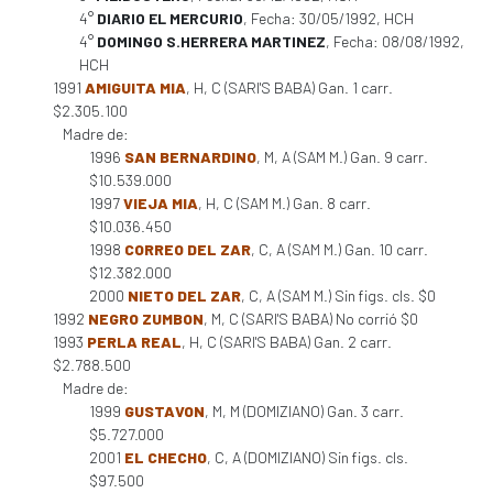
4°
DIARIO EL MERCURIO
, Fecha: 30/05/1992, HCH
4°
DOMINGO S.HERRERA MARTINEZ
, Fecha: 08/08/1992,
HCH
1991
AMIGUITA MIA
, H, C (SARI'S BABA) Gan. 1 carr.
$2.305.100
Madre de:
1996
SAN BERNARDINO
, M, A (SAM M.) Gan. 9 carr.
$10.539.000
1997
VIEJA MIA
, H, C (SAM M.) Gan. 8 carr.
$10.036.450
1998
CORREO DEL ZAR
, C, A (SAM M.) Gan. 10 carr.
$12.382.000
2000
NIETO DEL ZAR
, C, A (SAM M.) Sin figs. cls. $0
1992
NEGRO ZUMBON
, M, C (SARI'S BABA) No corrió $0
1993
PERLA REAL
, H, C (SARI'S BABA) Gan. 2 carr.
$2.788.500
Madre de:
1999
GUSTAVON
, M, M (DOMIZIANO) Gan. 3 carr.
$5.727.000
2001
EL CHECHO
, C, A (DOMIZIANO) Sin figs. cls.
$97.500