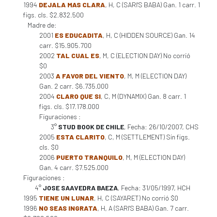
1994
DEJALA MAS CLARA
, H, C (SARI'S BABA) Gan. 1 carr. 1
figs. cls. $2.832.500
Madre de:
2001
ES EDUCADITA
, H, C (HIDDEN SOURCE) Gan. 14
carr. $15.905.700
2002
TAL CUAL ES
, M, C (ELECTION DAY) No corrió
$0
2003
A FAVOR DEL VIENTO
, M, M (ELECTION DAY)
Gan. 2 carr. $6.735.000
2004
CLARO QUE SI
, C, M (DYNAMIX) Gan. 8 carr. 1
figs. cls. $17.178.000
Figuraciones :
3°
STUD BOOK DE CHILE
, Fecha: 26/10/2007, CHS
2005
ESTA CLARITO
, C, M (SETTLEMENT) Sin figs.
cls. $0
2006
PUERTO TRANQUILO
, M, M (ELECTION DAY)
Gan. 4 carr. $7.525.000
Figuraciones :
4°
JOSE SAAVEDRA BAEZA
, Fecha: 31/05/1997, HCH
1995
TIENE UN LUNAR
, H, C (SAYARET) No corrió $0
1996
NO SEAS INGRATA
, H, A (SARI'S BABA) Gan. 7 carr.