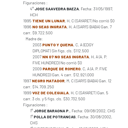
Figuraciones :
4°
JOSE SAAVEDRA BAEZA
, Fecha: 31/05/1997,
HCH
1995
TIENE UN LUNAR
, H, C (SAYARET) No corrió $0
1996
NO SEAS INGRATA
, H, A (SARI'S BABA) Gan. 7
carr. $9.722.500
Madre de:
2003
PUNTO Y QUEMA
, C, A (EDGY
DIPLOMAT) Sin figs. cls. $112.500
2007
NN 07 NO SEAS INGRATA
, H, A (A. P.
FIVE HUNDRED) No corrió $0
2009
PARQUE DE ROMERO
, C, A (A. P. FIVE
HUNDRED) Gan. 4 carr. $12.921.000
1997
NEGRO MATADOR
, M, C (SARI'S BABA) Gan. 12
carr. $14.709.250
1999
VOZ DE COLEGIALA
, H, C (SAYARET) Gan. 5
carr. 3 cls. y 5 figs. cls. $30.732.500
Figuraciones :
1°
JORGE BARAONA P.
, Fecha: 09/08/2002, CHS
1°
POLLA DE POTRANCAS
, Fecha: 30/08/2002,
CHS