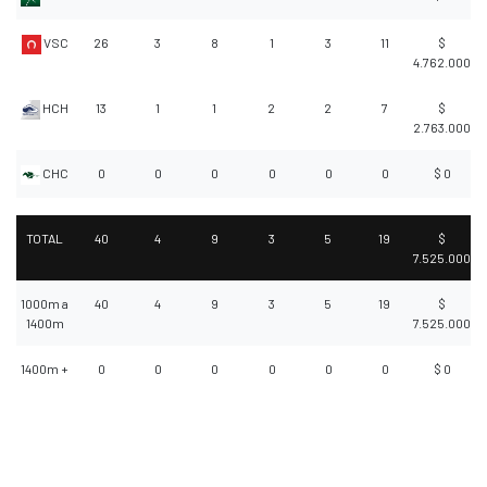
VSC
26
3
8
1
3
11
$
4.762.000
HCH
13
1
1
2
2
7
$
2.763.000
CHC
0
0
0
0
0
0
$ 0
TOTAL
40
4
9
3
5
19
$
7.525.000
1000m a
40
4
9
3
5
19
$
1400m
7.525.000
1400m +
0
0
0
0
0
0
$ 0