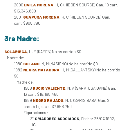
2000
BAILA MORENA
, H, C (HIDDEN SOURCE) Gan. 10 carr.
$15.346.880
2001
GUAPURA MORENA
, H, C (HIDDEN SOURCE) Gan. 1
carr. $908.790
3ra Madre:
SOLARIEGA
, H, M (KAMEN) No ha corrido $0
Madre de:
1980
SOLANO
, M, M (MASISMO) No ha corrido $0
1982
NEGRA MATADORA
, H, M (GALLANTSKY) No ha corrido
$0
Madre de:
1988
RUCIO VALIENTE
, M, A (SARATOGA GAME) Gan.
13 carr. $15.188.450
1989
NEGRO RAJADO
, M, C (SARI'S BABA) Gan. 2
carr. 5 figs. cls. $7.858.750
Figuraciones :
3°
CRIADORES ASOCIADOS
, Fecha: 25/07/1992,
HCH