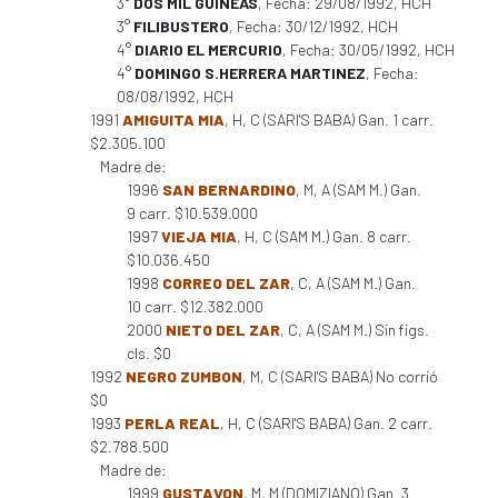
3°
DOS MIL GUINEAS
, Fecha: 29/08/1992, HCH
3°
FILIBUSTERO
, Fecha: 30/12/1992, HCH
4°
DIARIO EL MERCURIO
, Fecha: 30/05/1992, HCH
4°
DOMINGO S.HERRERA MARTINEZ
, Fecha:
08/08/1992, HCH
1991
AMIGUITA MIA
, H, C (SARI'S BABA) Gan. 1 carr.
$2.305.100
Madre de:
1996
SAN BERNARDINO
, M, A (SAM M.) Gan.
9 carr. $10.539.000
1997
VIEJA MIA
, H, C (SAM M.) Gan. 8 carr.
$10.036.450
1998
CORREO DEL ZAR
, C, A (SAM M.) Gan.
10 carr. $12.382.000
2000
NIETO DEL ZAR
, C, A (SAM M.) Sin figs.
cls. $0
1992
NEGRO ZUMBON
, M, C (SARI'S BABA) No corrió
$0
1993
PERLA REAL
, H, C (SARI'S BABA) Gan. 2 carr.
$2.788.500
Madre de:
1999
GUSTAVON
, M, M (DOMIZIANO) Gan. 3