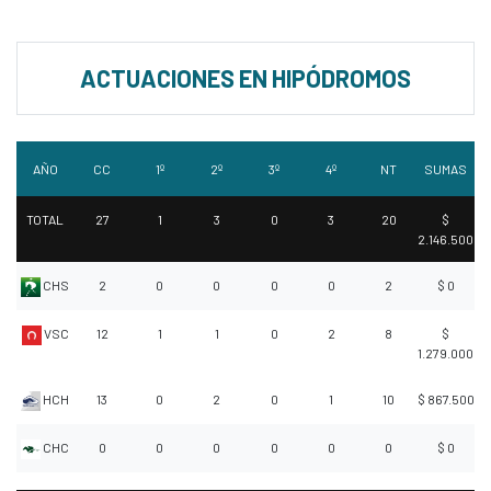
ACTUACIONES EN HIPÓDROMOS
AÑO
CC
1º
2º
3º
4º
NT
SUMAS
TOTAL
27
1
3
0
3
20
$
2.146.500
CHS
2
0
0
0
0
2
$ 0
VSC
12
1
1
0
2
8
$
1.279.000
HCH
13
0
2
0
1
10
$ 867.500
CHC
0
0
0
0
0
0
$ 0