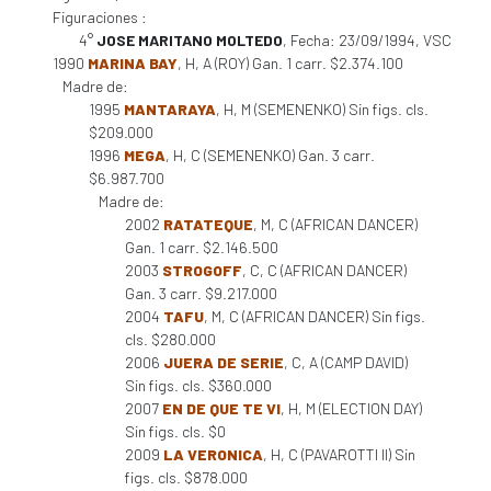
Figuraciones :
4°
JOSE MARITANO MOLTEDO
, Fecha: 23/09/1994, VSC
1990
MARINA BAY
, H, A (ROY) Gan. 1 carr. $2.374.100
Madre de:
1995
MANTARAYA
, H, M (SEMENENKO) Sin figs. cls.
$209.000
1996
MEGA
, H, C (SEMENENKO) Gan. 3 carr.
$6.987.700
Madre de:
2002
RATATEQUE
, M, C (AFRICAN DANCER)
Gan. 1 carr. $2.146.500
2003
STROGOFF
, C, C (AFRICAN DANCER)
Gan. 3 carr. $9.217.000
2004
TAFU
, M, C (AFRICAN DANCER) Sin figs.
cls. $280.000
2006
JUERA DE SERIE
, C, A (CAMP DAVID)
Sin figs. cls. $360.000
2007
EN DE QUE TE VI
, H, M (ELECTION DAY)
Sin figs. cls. $0
2009
LA VERONICA
, H, C (PAVAROTTI II) Sin
figs. cls. $878.000