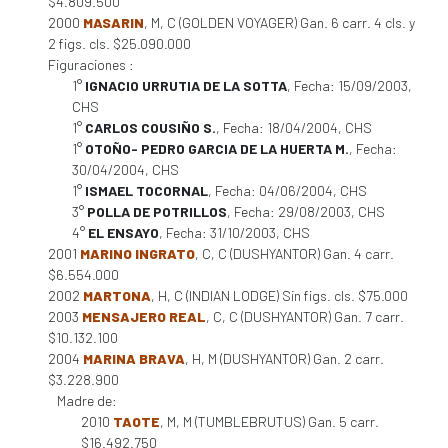
$4.809.500
2000
MASARIN
, M, C (GOLDEN VOYAGER) Gan. 6 carr. 4 cls. y
2 figs. cls. $25.090.000
Figuraciones :
1°
IGNACIO URRUTIA DE LA SOTTA
, Fecha: 15/09/2003,
CHS
1°
CARLOS COUSIÑO S.
, Fecha: 18/04/2004, CHS
1°
OTOÑO- PEDRO GARCIA DE LA HUERTA M.
, Fecha:
30/04/2004, CHS
1°
ISMAEL TOCORNAL
, Fecha: 04/06/2004, CHS
3°
POLLA DE POTRILLOS
, Fecha: 29/08/2003, CHS
4°
EL ENSAYO
, Fecha: 31/10/2003, CHS
2001
MARINO INGRATO
, C, C (DUSHYANTOR) Gan. 4 carr.
$6.554.000
2002
MARTONA
, H, C (INDIAN LODGE) Sin figs. cls. $75.000
2003
MENSAJERO REAL
, C, C (DUSHYANTOR) Gan. 7 carr.
$10.132.100
2004
MARINA BRAVA
, H, M (DUSHYANTOR) Gan. 2 carr.
$3.228.900
Madre de:
2010
TAOTE
, M, M (TUMBLEBRUTUS) Gan. 5 carr.
$16.492.750