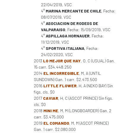
22/04/2019, VSC
4°
MARINA MERCANTE DE CHILE
, Fecha:
08/07/2019, VSC
4°
ASOCIACION DE RODEOS DE
VALPARAISO
, Fecha: 15/09/2019, VSC
4°
ASPILLAGA HORNAUER
, Fecha:
11/12/2019, VSC
4°
SPORTIVA ITALIANA
, Fecha:
24/02/2020, VSC
2013
LO MEJOR QUE HAY
, Q, C (USUAL) Gan.
15 carr. $34.448.250
2014
EL INCORREGIBLE
, M, A (UNTIL
SUNDOWN) Gan. 1 carr. $2.473.500
2016
LITTLE FLOWER
, H, A (NEKO BAY) Sin
figs. cls. $0
2017
CAVIAR
, H, C (ASCOT PRINCE) Sin figs.
cls. $0
2018
MINI ME
, M, M (LONGBOARDER) Gan. 2
carr. $3.475.000
2019
EL COMANDO
, M, M (ASCOT PRINCE)
Gan. 1 carr. $2.080.000