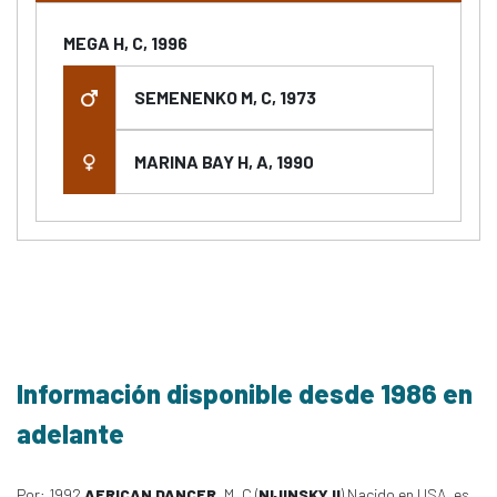
MEGA H, C, 1996
SEMENENKO M, C, 1973
MARINA BAY H, A, 1990
Información disponible desde 1986 en
adelante
Por: 1992
AFRICAN DANCER
, M, C (
NIJINSKY II
) Nacido en USA, es