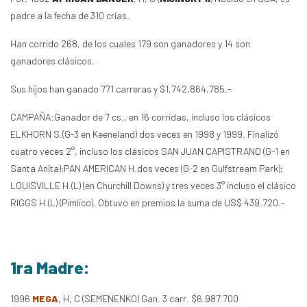
padre a la fecha de 310 crías.
Han corrido 268, de los cuales 179 son ganadores y 14 son
ganadores clásicos.
Sus hijos han ganado 771 carreras y $1,742,864,785.-
CAMPAÑA:Ganador de 7 cs., en 16 corridas, incluso los clásicos
ELKHORN S.(G-3 en Keeneland) dos veces en 1998 y 1999. Finalizó
cuatro veces 2°, incluso los clásicos SAN JUAN CAPISTRANO (G-1 en
Santa Anita);PAN AMERICAN H.dos veces (G-2 en Gulfstream Park);
LOUISVILLE H.(L) (en Churchill Downs) y tres veces 3° incluso el clásico
RIGGS H.(L) (Pimlico). Obtuvo en premios la suma de US$ 439.720.-
1ra Madre:
1996
MEGA
, H, C (SEMENENKO) Gan. 3 carr. $6.987.700