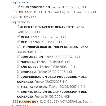
Figuraciones :
3°
CLUB CONCEPCION
, Fecha: 03/09/2002, CHC
1998
MILAS
, M, M (GOLDEN VOYAGER) Gan. 9 carr. 1 cls. y 10
figs. cls. $25.437.500
Figuraciones :
1°
ALBERTO BENAVENTE BENAVENTE
, Fecha:
13/03/2004, HCH
2°
MEGA
, Fecha: 09/10/2003, HCH
2°
MEMO
, Fecha: 31/01/2004, HCH
3°
I. MUNICIPALIDAD DE INDEPENDENCIA
, Fecha:
16/08/2003, HCH
3°
COMPARACION
, Fecha: 27/09/2003, HCH
3°
MAPORAL
, Fecha: 08/11/2003, HCH
3°
AÑO NUEVO
, Fecha: 01/01/2005, HCH
3°
BROMAZO
, Fecha: 05/02/2005, HCH
3°
CONFEDERACION DE LA PRODUCCION Y DEL
COMERCIO
, Fecha: 12/03/2005, HCH
4°
FIESTAS PATRIAS
, Fecha: 20/09/2003, HCH
4°
CONFEDERACION DE LA PRODUCCION Y DEL
COMERCIO
, Fecha: 04/03/2004, HCH
1999
MARINO ROY
, C, C (GOLDEN VOYAGER) Gan. 3 carr.