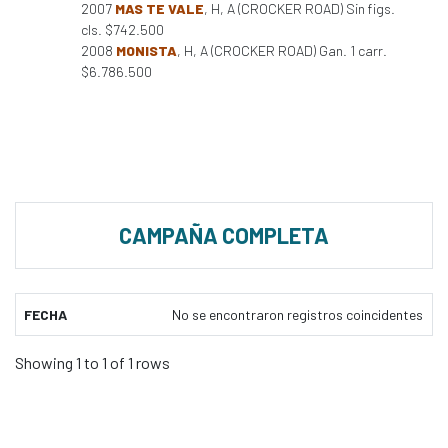
2007
MAS TE VALE
, H, A (CROCKER ROAD) Sin figs.
cls. $742.500
2008
MONISTA
, H, A (CROCKER ROAD) Gan. 1 carr.
$6.786.500
CAMPAÑA COMPLETA
FECHA
No se encontraron registros coincidentes
Showing 1 to 1 of 1 rows