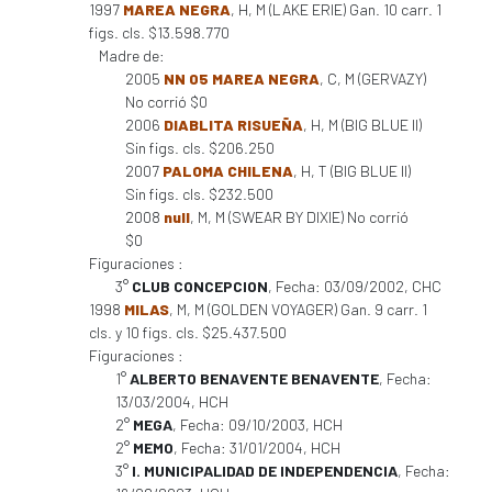
1997
MAREA NEGRA
, H, M (LAKE ERIE) Gan. 10 carr. 1
figs. cls. $13.598.770
Madre de:
2005
NN 05 MAREA NEGRA
, C, M (GERVAZY)
No corrió $0
2006
DIABLITA RISUEÑA
, H, M (BIG BLUE II)
Sin figs. cls. $206.250
2007
PALOMA CHILENA
, H, T (BIG BLUE II)
Sin figs. cls. $232.500
2008
null
, M, M (SWEAR BY DIXIE) No corrió
$0
Figuraciones :
3°
CLUB CONCEPCION
, Fecha: 03/09/2002, CHC
1998
MILAS
, M, M (GOLDEN VOYAGER) Gan. 9 carr. 1
cls. y 10 figs. cls. $25.437.500
Figuraciones :
1°
ALBERTO BENAVENTE BENAVENTE
, Fecha:
13/03/2004, HCH
2°
MEGA
, Fecha: 09/10/2003, HCH
2°
MEMO
, Fecha: 31/01/2004, HCH
3°
I. MUNICIPALIDAD DE INDEPENDENCIA
, Fecha: