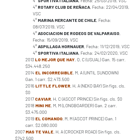
4°
SPORTIVA ITALIANA
, Fecha: 25/03/2019, VSC
4°
ROTARY CLUB DE REÑACA
, Fecha: 22/04/2019,
VSC
4°
MARINA MERCANTE DE CHILE
, Fecha:
08/07/2019, VSC
4°
ASOCIACION DE RODEOS DE VALPARAISO
,
Fecha: 15/09/2019, VSC
4°
ASPILLAGA HORNAUER
, Fecha: 11/12/2019, VSC
4°
SPORTIVA ITALIANA
, Fecha: 24/02/2020, VSC
2013
LO MEJOR QUE HAY
, Q, C (USUAL) Gan. 15 carr.
$34.448.250
2014
EL INCORREGIBLE
, M, A (UNTIL SUNDOWN)
Gan. 1 carr. $2.473.500
2016
LITTLE FLOWER
, H, A (NEKO BAY) Sin figs. cls.
$0
2017
CAVIAR
, H, C (ASCOT PRINCE) Sin figs. cls. $0
2018
MINI ME
, M, M (LONGBOARDER) Gan. 2 carr.
$3.475.000
2019
EL COMANDO
, M, M (ASCOT PRINCE) Gan. 1
carr. $2.080.000
2007
MAS TE VALE
, H, A (CROCKER ROAD) Sin figs. cls.
$742.500