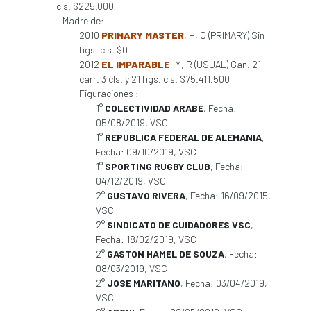
cls. $225.000
Madre de:
2010
PRIMARY MASTER
, H, C (PRIMARY) Sin
figs. cls. $0
2012
EL IMPARABLE
, M, R (USUAL) Gan. 21
carr. 3 cls. y 21 figs. cls. $75.411.500
Figuraciones :
1°
COLECTIVIDAD ARABE
, Fecha:
05/08/2019, VSC
1°
REPUBLICA FEDERAL DE ALEMANIA
,
Fecha: 09/10/2019, VSC
1°
SPORTING RUGBY CLUB
, Fecha:
04/12/2019, VSC
2°
GUSTAVO RIVERA
, Fecha: 16/09/2015,
VSC
2°
SINDICATO DE CUIDADORES VSC
,
Fecha: 18/02/2019, VSC
2°
GASTON HAMEL DE SOUZA
, Fecha:
08/03/2019, VSC
2°
JOSE MARITANO
, Fecha: 03/04/2019,
VSC