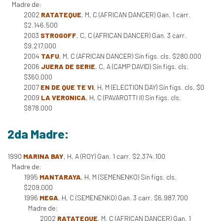
Madre de:
2002
RATATEQUE
, M, C (AFRICAN DANCER) Gan. 1 carr.
$2.146.500
2003
STROGOFF
, C, C (AFRICAN DANCER) Gan. 3 carr.
$9.217.000
2004
TAFU
, M, C (AFRICAN DANCER) Sin figs. cls. $280.000
2006
JUERA DE SERIE
, C, A (CAMP DAVID) Sin figs. cls.
$360.000
2007
EN DE QUE TE VI
, H, M (ELECTION DAY) Sin figs. cls. $0
2009
LA VERONICA
, H, C (PAVAROTTI II) Sin figs. cls.
$878.000
2da Madre:
1990
MARINA BAY
, H, A (ROY) Gan. 1 carr. $2.374.100
Madre de:
1995
MANTARAYA
, H, M (SEMENENKO) Sin figs. cls.
$209.000
1996
MEGA
, H, C (SEMENENKO) Gan. 3 carr. $6.987.700
Madre de:
2002
RATATEQUE
, M, C (AFRICAN DANCER) Gan. 1