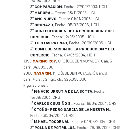
16/08/2003, HCH
3°
COMPARACION
, Fecha: 27/09/2003, HCH
3°
MAPORAL
, Fecha: 08/11/2003, HCH
3°
AÑO NUEVO
, Fecha: 01/01/2005, HCH
3°
BROMAZO
, Fecha: 05/02/2005, HCH
3°
CONFEDERACION DE LA PRODUCCION Y DEL
COMERCIO
, Fecha: 12/03/2005, HCH
4°
FIESTAS PATRIAS
, Fecha: 20/09/2003, HCH
4°
CONFEDERACION DE LA PRODUCCION Y DEL
COMERCIO
, Fecha: 04/03/2004, HCH
1999
MARINO ROY
, C, C (GOLDEN VOYAGER) Gan. 3
carr. $4.809.500
2000
MASARIN
, M, C (GOLDEN VOYAGER) Gan. 6
carr. 4 cls. y 2 figs. cls. $25.090.000
Figuraciones :
1°
IGNACIO URRUTIA DE LA SOTTA
, Fecha:
15/09/2003, CHS
1°
CARLOS COUSIÑO S.
, Fecha: 18/04/2004, CHS
1°
OTOÑO- PEDRO GARCIA DE LA HUERTA M.
,
Fecha: 30/04/2004, CHS
1°
ISMAEL TOCORNAL
, Fecha: 04/06/2004, CHS
3°
POLLA DE POTRILLOS
, Fecha: 29/08/2003, CHS