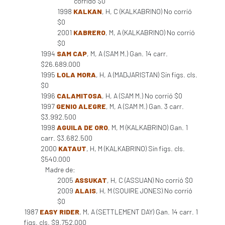
corrido $0
1998
KALKAN
, H, C (KALKABRINO) No corrió
$0
2001
KABRERO
, M, A (KALKABRINO) No corrió
$0
1994
SAM CAP
, M, A (SAM M.) Gan. 14 carr.
$26.689.000
1995
LOLA MORA
, H, A (MADJARISTAN) Sin figs. cls.
$0
1996
CALAMITOSA
, H, A (SAM M.) No corrió $0
1997
GENIO ALEGRE
, M, A (SAM M.) Gan. 3 carr.
$3.992.500
1998
AGUILA DE ORO
, M, M (KALKABRINO) Gan. 1
carr. $3.682.500
2000
KATAUT
, H, M (KALKABRINO) Sin figs. cls.
$540.000
Madre de:
2005
ASSUKAT
, H, C (ASSUAN) No corrió $0
2009
ALAIS
, H, M (SQUIRE JONES) No corrió
$0
1987
EASY RIDER
, M, A (SETTLEMENT DAY) Gan. 14 carr. 1
figs. cls. $9.752.000