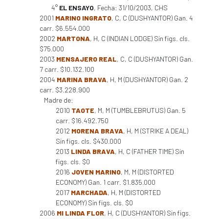
4°
EL ENSAYO
, Fecha: 31/10/2003, CHS
2001
MARINO INGRATO
, C, C (DUSHYANTOR) Gan. 4
carr. $6.554.000
2002
MARTONA
, H, C (INDIAN LODGE) Sin figs. cls.
$75.000
2003
MENSAJERO REAL
, C, C (DUSHYANTOR) Gan.
7 carr. $10.132.100
2004
MARINA BRAVA
, H, M (DUSHYANTOR) Gan. 2
carr. $3.228.900
Madre de:
2010
TAOTE
, M, M (TUMBLEBRUTUS) Gan. 5
carr. $16.492.750
2012
MORENA BRAVA
, H, M (STRIKE A DEAL)
Sin figs. cls. $430.000
2013
LINDA BRAVA
, H, C (FATHER TIME) Sin
figs. cls. $0
2016
JOVEN MARINO
, M, M (DISTORTED
ECONOMY) Gan. 1 carr. $1.835.000
2017
MARCHADA
, H, M (DISTORTED
ECONOMY) Sin figs. cls. $0
2006
MI LINDA FLOR
, H, C (DUSHYANTOR) Sin figs.