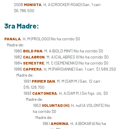
2008
MONISTA
, H, A (CROCKER ROAD) Gan. 1 carr.
$6.786.500
3ra Madre:
PANALA
, H, M (PROLOGO) No ha corrido $0
Madre de:
1980
BOLD PAN
, M, A (BOLD MINT) No ha corrido $0
1982
CALABRON
, M, A (CALABRES II) No ha corrido $0
1984
SEMESTRE
, M, C (SEMENENKO) No ha corrido $0
1986
CAPRERA
, H, M (PARISIANNE) Gan. 1 carr. $1.589.250
Madre de:
1991
PRIMER DAN
, M, M (SAM M.) Gan. 12 carr.
$15.128.700
1993
CANTONERA
, H, A (SAM M.) Sin figs. cls. $0
Madre de:
1953
VOLUNTAD (H)
, H, null (A VOLONTE) No
ha corrido $0
Madre de:
1961
AMORINA
, H, A (BOKARA) No ha