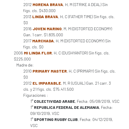
2012
MORENA BRAVA
, H, M (STRIKE A DEAL) Sin
figs. cls. $430.000
2013
LINDA BRAVA
, H, C (FATHER TIME) Sin figs. cls.
$0
2016
JOVEN MARINO
, M, M (DISTORTED ECONOMY)
Gan. 1 carr. $1.835.000
2017
MARCHADA
, H, M (DISTORTED ECONOMY) Sin
figs. cls. $0
2006
MI LINDA FLOR
, H, C (DUSHYANTOR) Sin figs. cls.
$225.000
Madre de:
2010
PRIMARY MASTER
, H, C (PRIMARY) Sin figs. cls.
$0
2012
EL IMPARABLE
, M, R (USUAL) Gan. 21 carr. 3
cls. y 21 figs. cls. $75.411.500
Figuraciones :
1°
COLECTIVIDAD ARABE
, Fecha: 05/08/2019, VSC
1°
REPUBLICA FEDERAL DE ALEMANIA
, Fecha:
09/10/2019, VSC
1°
SPORTING RUGBY CLUB
, Fecha: 04/12/2019,
VSC