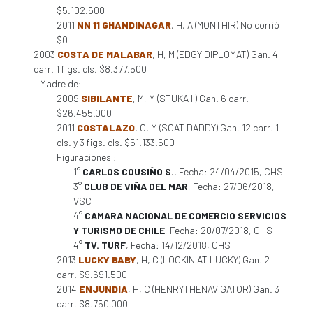
$5.102.500
2011
NN 11 GHANDINAGAR
, H, A (MONTHIR) No corrió
$0
2003
COSTA DE MALABAR
, H, M (EDGY DIPLOMAT) Gan. 4
carr. 1 figs. cls. $8.377.500
Madre de:
2009
SIBILANTE
, M, M (STUKA II) Gan. 6 carr.
$26.455.000
2011
COSTALAZO
, C, M (SCAT DADDY) Gan. 12 carr. 1
cls. y 3 figs. cls. $51.133.500
Figuraciones :
1°
CARLOS COUSIÑO S.
, Fecha: 24/04/2015, CHS
3°
CLUB DE VIÑA DEL MAR
, Fecha: 27/06/2018,
VSC
4°
CAMARA NACIONAL DE COMERCIO SERVICIOS
Y TURISMO DE CHILE
, Fecha: 20/07/2018, CHS
4°
TV. TURF
, Fecha: 14/12/2018, CHS
2013
LUCKY BABY
, H, C (LOOKIN AT LUCKY) Gan. 2
carr. $9.691.500
2014
ENJUNDIA
, H, C (HENRYTHENAVIGATOR) Gan. 3
carr. $8.750.000