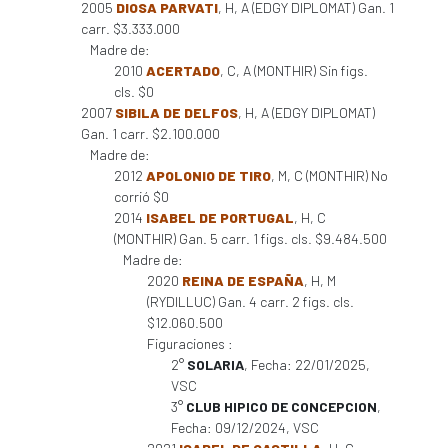
2005
DIOSA PARVATI
, H, A (EDGY DIPLOMAT) Gan. 1
carr. $3.333.000
Madre de:
2010
ACERTADO
, C, A (MONTHIR) Sin figs.
cls. $0
2007
SIBILA DE DELFOS
, H, A (EDGY DIPLOMAT)
Gan. 1 carr. $2.100.000
Madre de:
2012
APOLONIO DE TIRO
, M, C (MONTHIR) No
corrió $0
2014
ISABEL DE PORTUGAL
, H, C
(MONTHIR) Gan. 5 carr. 1 figs. cls. $9.484.500
Madre de:
2020
REINA DE ESPAÑA
, H, M
(RYDILLUC) Gan. 4 carr. 2 figs. cls.
$12.060.500
Figuraciones :
2°
SOLARIA
, Fecha: 22/01/2025,
VSC
3°
CLUB HIPICO DE CONCEPCION
,
Fecha: 09/12/2024, VSC