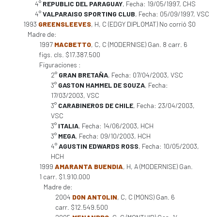
4°
REPUBLIC DEL PARAGUAY
, Fecha: 19/05/1997, CHS
4°
VALPARAISO SPORTING CLUB
, Fecha: 05/09/1997, VSC
1993
GREENSLEEVES
, H, C (EDGY DIPLOMAT) No corrió $0
Madre de:
1997
MACBETTO
, C, C (MODERNISE) Gan. 8 carr. 6
figs. cls. $17.387.500
Figuraciones :
2°
GRAN BRETAÑA
, Fecha: 07/04/2003, VSC
3°
GASTON HAMMEL DE SOUZA
, Fecha:
17/03/2003, VSC
3°
CARABINEROS DE CHILE
, Fecha: 23/04/2003,
VSC
3°
ITALIA
, Fecha: 14/06/2003, HCH
3°
MEGA
, Fecha: 09/10/2003, HCH
4°
AGUSTIN EDWARDS ROSS
, Fecha: 10/05/2003,
HCH
1999
AMARANTA BUENDIA
, H, A (MODERNISE) Gan.
1 carr. $1.910.000
Madre de:
2004
DON ANTOLIN
, C, C (MONS) Gan. 6
carr. $12.549.500