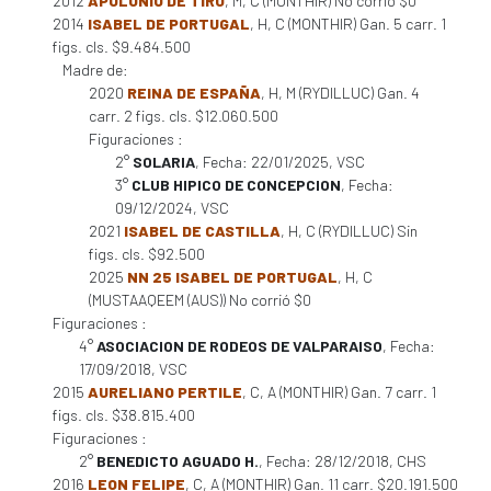
2012
APOLONIO DE TIRO
, M, C (MONTHIR) No corrió $0
2014
ISABEL DE PORTUGAL
, H, C (MONTHIR) Gan. 5 carr. 1
figs. cls. $9.484.500
Madre de:
2020
REINA DE ESPAÑA
, H, M (RYDILLUC) Gan. 4
carr. 2 figs. cls. $12.060.500
Figuraciones :
2°
SOLARIA
, Fecha: 22/01/2025, VSC
3°
CLUB HIPICO DE CONCEPCION
, Fecha:
09/12/2024, VSC
2021
ISABEL DE CASTILLA
, H, C (RYDILLUC) Sin
figs. cls. $92.500
2025
NN 25 ISABEL DE PORTUGAL
, H, C
(MUSTAAQEEM (AUS)) No corrió $0
Figuraciones :
4°
ASOCIACION DE RODEOS DE VALPARAISO
, Fecha:
17/09/2018, VSC
2015
AURELIANO PERTILE
, C, A (MONTHIR) Gan. 7 carr. 1
figs. cls. $38.815.400
Figuraciones :
2°
BENEDICTO AGUADO H.
, Fecha: 28/12/2018, CHS
2016
LEON FELIPE
, C, A (MONTHIR) Gan. 11 carr. $20.191.500