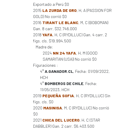
Exportado a Perú $0
2015
LA ZURDA DE ORO
, H, A (PASSION FOR
GOLD) No corrió $0
2016
TIRANT LE BLANC
, M, C (BOBOMAN)
Gan. 8 carr. $32.746.000
2018
YAFA
, H, C (RYDILLUC) Gan. 4 carr. 2
figs. cls. $19.994.500
Madre de:
2024
NN 24 YAFA
, H, M (GOOD
SAMARITAN (USA)) No corrió $0
Figuraciones :
4°
A.GANADOR.CL
, Fecha: 01/09/2022,
HCH
4°
BOMBEROS DE CHILE
, Fecha:
11/05/2023, HCH
2019
PEQUEÑA SOFIA
, H, C (RYDILLUC) Sin
figs. cls. $0
2020
MASINISA
, M, C (RYDILLUC) No corrió
$0
2021
CHICA DEL LUCERO
, H, C (STAR
DABBLER) Gan. 2 carr. $6.403.500