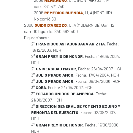
2005
MENANDRO
, C, C (MONTHIR) Gan. 14
carr. $31.671.750
2006
REMEDIOS BUENDIA
, H, A (MONTHIR)
No corrió $0
2000
GUIDO D'AREZZO
, C, A (MODERNISE) Gan. 12
carr. 10 figs. cls. $40.392.500
Figuraciones :
2°
FRANCISCO ASTABURUAGA ARIZTIA
, Fecha:
18/12/2003, HCH
2°
GRAN PREMIO DE HONOR
, Fecha: 19/06/2004,
HCH
2°
UNIVERSIDAD MAYOR
, Fecha: 26/04/2007, HCH
3°
JULIO PRADO AMOR
, Fecha: 17/04/2004, HCH
3°
JULIO PRADO AMOR
, Fecha: 08/04/2006, HCH
3°
COBA
, Fecha: 24/05/2007, HCH
3°
ESTADOS UNIDOS DE AMERICA
, Fecha:
21/06/2007, HCH
3°
DIRECCION GENERAL DE FOMENTO EQUINO Y
REMONTA DEL EJERCITO
, Fecha: 02/08/2007,
HCH
4°
GRAN PREMIO DE HONOR
, Fecha: 17/06/2006,
HCH