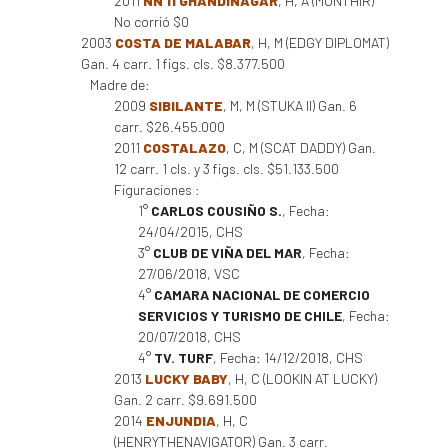
2011
NN 11 GHANDINAGAR
, H, A (MONTHIR)
No corrió $0
2003
COSTA DE MALABAR
, H, M (EDGY DIPLOMAT)
Gan. 4 carr. 1 figs. cls. $8.377.500
Madre de:
2009
SIBILANTE
, M, M (STUKA II) Gan. 6
carr. $26.455.000
2011
COSTALAZO
, C, M (SCAT DADDY) Gan.
12 carr. 1 cls. y 3 figs. cls. $51.133.500
Figuraciones :
1°
CARLOS COUSIÑO S.
, Fecha:
24/04/2015, CHS
3°
CLUB DE VIÑA DEL MAR
, Fecha:
27/06/2018, VSC
4°
CAMARA NACIONAL DE COMERCIO
SERVICIOS Y TURISMO DE CHILE
, Fecha:
20/07/2018, CHS
4°
TV. TURF
, Fecha: 14/12/2018, CHS
2013
LUCKY BABY
, H, C (LOOKIN AT LUCKY)
Gan. 2 carr. $9.691.500
2014
ENJUNDIA
, H, C
(HENRYTHENAVIGATOR) Gan. 3 carr.