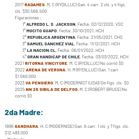
2017
RADAMES
, M, C (RYDILLUC) Gan. 4 carr. 2 cls. y 4 figs.
cls. $30.566.500
Figuraciones :
1°
ALFREDO L. S. JACKSON
, Fecha: 02/12/2020, VSC
1°
MOCITO GUAPO
, Fecha: 30/10/2021, HCH
2°
REPUBLICA ARGENTINA
, Fecha: 21/05/2021, CHS
3°
SAMUEL SANCHEZ VIAL
, Fecha: 11/12/2021, HCH
3°
LA NACION.CL
, Fecha: 06/01/2022, HCH
4°
GRAN HANDICAP DE CHILE
, Fecha: 03/03/2022, HCH
2021
RITORNA VINCITORE
, M, C (RYDILLUC) No corrió $0
2022
ARENA DE VERONA
, H, M (RYDILLUC) Gan. 1 carr.
$1.560.000
2023
VA PENSIERO
, M, C (MODERNIST (USA)) Sin figs. cls. $0
2025
NN 25 SIBILA DE DELFOS
, M, C (ROBERT BRUCE) No
corrió $0
2da Madre:
1996
GANDHARA
, H, C (MODERNISE) Gan. 6 carr. 1 cls. y 7 figs. cls.
$12.483.000