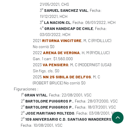
21/05/2021, CHS
3°
SAMUEL SANCHEZ VIAL
, Fecha:
11/12/2021, HCH
3°
LA NACION.CL
, Fecha: 06/01/2022, HCH
4°
GRAN HANDICAP DE CHILE
, Fecha:
03/03/2022, HCH
2021
RITORNA VINCITORE
, M, C (RYDILLUC)
No corrió $0
2022
ARENA DE VERONA
, H, M (RYDILLUC)
Gan. 1 carr. $1.560.000
2023
VA PENSIERO
, M, C (MODERNIST (USA))
Sin figs. cls. $0
2025
NN 25 SIBILA DE DELFOS
, M, C
(ROBERT BRUCE) No corrió $0
Figuraciones :
1°
GRAN VITAL
, Fecha: 22/08/2001, VSC
2°
BARTOLOME PUIGGROS P.
, Fecha: 28/07/2000, VSC
2°
BARTOLOME PUIGGROS P.
, Fecha: 18/07/2001, VSC
2°
JOSE MARITANO MOLTEDO
, Fecha: 03/08/2001, VSC
2°
109 ANIVERSARIO C.D. SANTIAGO WANDERERS
,
Fecha: 10/08/2001, VSC