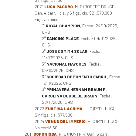
Sin figs. cls. $0
2021
LUCA PAGURO
, M, C (ROBERT BRUCE)
Gan. 4 carr. 1 cls. y 5 figs. cls. $21.570.000
Figuraciones :
1°
ROYAL CHAMPION
, Fecha: 24/10/2025,
CHS
2°
DANCING PLACE
, Fecha: 09/01/2026,
CHS
3°
JOSUE SMITH SOLAR
, Fecha:
14/07/2025, CHS
3°
NACIONAL MAYORES
, Fecha:
05/10/2025, CHS
3°
SOCIEDAD DE FOMENTO FABRIL
, Fecha:
17/11/2025, CHS
3°
PRIMAVERA HERNAN BRAUN P.
CAROLINA BUDGE DE BRAUN
, Fecha:
28/11/2025, CHS
2022
FURTIVA LAGRIMA
, H, C (RYDILLUC)
Sin figs. cls. $77.500
2024
VENUS DEL IMPERIO
, H, C (RYDILLUC)
No corrió $0
2011
SOFONISBA
, H, C (MONTHIR) Gan. 6 carr.