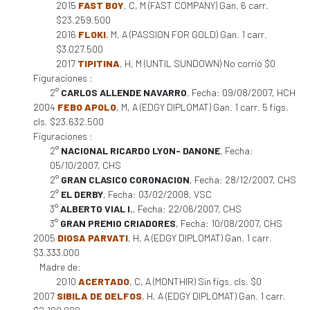
2015
FAST BOY
, C, M (FAST COMPANY) Gan. 6 carr.
$23.259.500
2016
FLOKI
, M, A (PASSION FOR GOLD) Gan. 1 carr.
$3.027.500
2017
TIPITINA
, H, M (UNTIL SUNDOWN) No corrió $0
Figuraciones :
2°
CARLOS ALLENDE NAVARRO
, Fecha: 09/08/2007, HCH
2004
FEBO APOLO
, M, A (EDGY DIPLOMAT) Gan. 1 carr. 5 figs.
cls. $23.632.500
Figuraciones :
2°
NACIONAL RICARDO LYON- DANONE
, Fecha:
05/10/2007, CHS
2°
GRAN CLASICO CORONACION
, Fecha: 28/12/2007, CHS
2°
EL DERBY
, Fecha: 03/02/2008, VSC
3°
ALBERTO VIAL I.
, Fecha: 22/06/2007, CHS
3°
GRAN PREMIO CRIADORES
, Fecha: 10/08/2007, CHS
2005
DIOSA PARVATI
, H, A (EDGY DIPLOMAT) Gan. 1 carr.
$3.333.000
Madre de:
2010
ACERTADO
, C, A (MONTHIR) Sin figs. cls. $0
2007
SIBILA DE DELFOS
, H, A (EDGY DIPLOMAT) Gan. 1 carr.