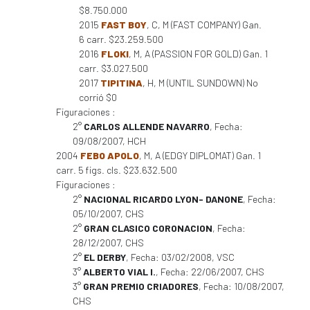
$8.750.000
2015
FAST BOY
, C, M (FAST COMPANY) Gan.
6 carr. $23.259.500
2016
FLOKI
, M, A (PASSION FOR GOLD) Gan. 1
carr. $3.027.500
2017
TIPITINA
, H, M (UNTIL SUNDOWN) No
corrió $0
Figuraciones :
2°
CARLOS ALLENDE NAVARRO
, Fecha:
09/08/2007, HCH
2004
FEBO APOLO
, M, A (EDGY DIPLOMAT) Gan. 1
carr. 5 figs. cls. $23.632.500
Figuraciones :
2°
NACIONAL RICARDO LYON- DANONE
, Fecha:
05/10/2007, CHS
2°
GRAN CLASICO CORONACION
, Fecha:
28/12/2007, CHS
2°
EL DERBY
, Fecha: 03/02/2008, VSC
3°
ALBERTO VIAL I.
, Fecha: 22/06/2007, CHS
3°
GRAN PREMIO CRIADORES
, Fecha: 10/08/2007,
CHS