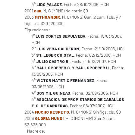
4°
LIDO PALACE
, Fecha: 28/10/2006, HCH
2001
null
, M, C (MONS) No corrió $0
2003
MITHRANDIR
, M, C (MONS) Gan. 2 carr. 1 cls. y 7
figs. cls. $20.120.000
Figuraciones :
1°
LUIS CORTES SEPULVEDA
, Fecha: 15/03/2007,
HCH
2°
LUIS VERA CALDERON
, Fecha: 21/10/2006, HCH
3°
ST. LEGER CRISTAL
, Fecha: 02/12/2006, HCH
3°
JULIO CASTRO R.
, Fecha: 10/02/2007, HCH
4°
RAUL SPOERER C. Y RAUL SPOERER U.
, Fecha:
13/05/2006, HCH
4°
VICTOR MATETIC FERNANDEZ
, Fecha:
03/06/2006, HCH
4°
DOS MIL GUINEAS
, Fecha: 02/09/2006, HCH
4°
ASOCIACION DE PROPIETARIOS DE CABALLOS
F. S. DE CARRERAS
, Fecha: 05/07/2007, HCH
2004
MUCHO RESPETO
, M, C (MONS) Sin figs. cls. $0
2006
GLORIA MUNDI
, H, C (MONTHIR) Gan. 2 carr.
$2.628.000
Madre de: