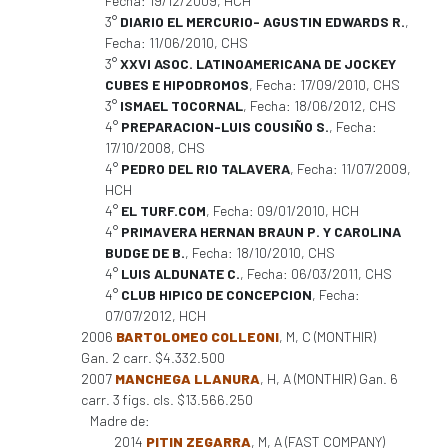
Fecha: 19/12/2009, HCH
3°
DIARIO EL MERCURIO- AGUSTIN EDWARDS R.
,
Fecha: 11/06/2010, CHS
3°
XXVI ASOC. LATINOAMERICANA DE JOCKEY
CUBES E HIPODROMOS
, Fecha: 17/09/2010, CHS
3°
ISMAEL TOCORNAL
, Fecha: 18/06/2012, CHS
4°
PREPARACION-LUIS COUSIÑO S.
, Fecha:
17/10/2008, CHS
4°
PEDRO DEL RIO TALAVERA
, Fecha: 11/07/2009,
HCH
4°
EL TURF.COM
, Fecha: 09/01/2010, HCH
4°
PRIMAVERA HERNAN BRAUN P. Y CAROLINA
BUDGE DE B.
, Fecha: 18/10/2010, CHS
4°
LUIS ALDUNATE C.
, Fecha: 06/03/2011, CHS
4°
CLUB HIPICO DE CONCEPCION
, Fecha:
07/07/2012, HCH
2006
BARTOLOMEO COLLEONI
, M, C (MONTHIR)
Gan. 2 carr. $4.332.500
2007
MANCHEGA LLANURA
, H, A (MONTHIR) Gan. 6
carr. 3 figs. cls. $13.566.250
Madre de:
2014
PITIN ZEGARRA
, M, A (FAST COMPANY)