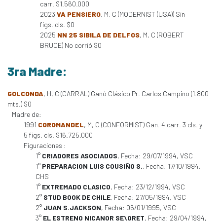
carr. $1.560.000
2023
VA PENSIERO
, M, C (MODERNIST (USA)) Sin
figs. cls. $0
2025
NN 25 SIBILA DE DELFOS
, M, C (ROBERT
BRUCE) No corrió $0
3ra Madre:
GOLCONDA
, H, C (CARRAL) Ganó Clásico Pr. Carlos Campino (1.800
mts.) $0
Madre de:
1991
COROMANDEL
, M, C (CONFORMIST) Gan. 4 carr. 3 cls. y
5 figs. cls. $16.725.000
Figuraciones :
1°
CRIADORES ASOCIADOS
, Fecha: 29/07/1994, VSC
1°
PREPARACION LUIS COUSIÑO S.
, Fecha: 17/10/1994,
CHS
1°
EXTREMADO CLASICO
, Fecha: 23/12/1994, VSC
2°
STUD BOOK DE CHILE
, Fecha: 27/05/1994, VSC
2°
JUAN S.JACKSON
, Fecha: 06/01/1995, VSC
3°
EL ESTRENO NICANOR SE\ORET
, Fecha: 29/04/1994,