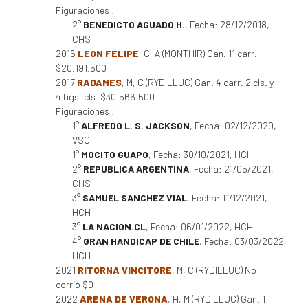
Figuraciones :
2°
BENEDICTO AGUADO H.
, Fecha: 28/12/2018,
CHS
2016
LEON FELIPE
, C, A (MONTHIR) Gan. 11 carr.
$20.191.500
2017
RADAMES
, M, C (RYDILLUC) Gan. 4 carr. 2 cls. y
4 figs. cls. $30.566.500
Figuraciones :
1°
ALFREDO L. S. JACKSON
, Fecha: 02/12/2020,
VSC
1°
MOCITO GUAPO
, Fecha: 30/10/2021, HCH
2°
REPUBLICA ARGENTINA
, Fecha: 21/05/2021,
CHS
3°
SAMUEL SANCHEZ VIAL
, Fecha: 11/12/2021,
HCH
3°
LA NACION.CL
, Fecha: 06/01/2022, HCH
4°
GRAN HANDICAP DE CHILE
, Fecha: 03/03/2022,
HCH
2021
RITORNA VINCITORE
, M, C (RYDILLUC) No
corrió $0
2022
ARENA DE VERONA
, H, M (RYDILLUC) Gan. 1