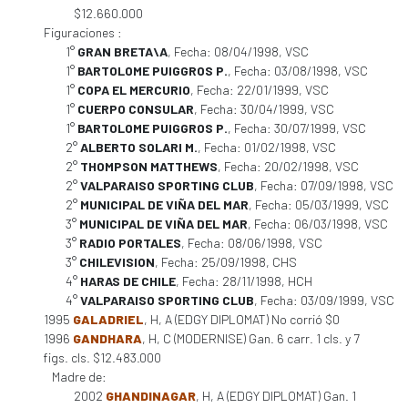
$12.660.000
Figuraciones :
1°
GRAN BRETA\A
, Fecha: 08/04/1998, VSC
1°
BARTOLOME PUIGGROS P.
, Fecha: 03/08/1998, VSC
1°
COPA EL MERCURIO
, Fecha: 22/01/1999, VSC
1°
CUERPO CONSULAR
, Fecha: 30/04/1999, VSC
1°
BARTOLOME PUIGGROS P.
, Fecha: 30/07/1999, VSC
2°
ALBERTO SOLARI M.
, Fecha: 01/02/1998, VSC
2°
THOMPSON MATTHEWS
, Fecha: 20/02/1998, VSC
2°
VALPARAISO SPORTING CLUB
, Fecha: 07/09/1998, VSC
2°
MUNICIPAL DE VIÑA DEL MAR
, Fecha: 05/03/1999, VSC
3°
MUNICIPAL DE VIÑA DEL MAR
, Fecha: 06/03/1998, VSC
3°
RADIO PORTALES
, Fecha: 08/06/1998, VSC
3°
CHILEVISION
, Fecha: 25/09/1998, CHS
4°
HARAS DE CHILE
, Fecha: 28/11/1998, HCH
4°
VALPARAISO SPORTING CLUB
, Fecha: 03/09/1999, VSC
1995
GALADRIEL
, H, A (EDGY DIPLOMAT) No corrió $0
1996
GANDHARA
, H, C (MODERNISE) Gan. 6 carr. 1 cls. y 7
figs. cls. $12.483.000
Madre de:
2002
GHANDINAGAR
, H, A (EDGY DIPLOMAT) Gan. 1