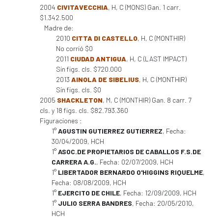
2004
CIVITAVECCHIA
, H, C (MONS) Gan. 1 carr.
$1.342.500
Madre de:
2010
CITTA DI CASTELLO
, H, C (MONTHIR)
No corrió $0
2011
CIUDAD ANTIGUA
, H, C (LAST IMPACT)
Sin figs. cls. $720.000
2013
AINOLA DE SIBELIUS
, H, C (MONTHIR)
Sin figs. cls. $0
2005
SHACKLETON
, M, C (MONTHIR) Gan. 8 carr. 7
cls. y 18 figs. cls. $82.793.360
Figuraciones :
1°
AGUSTIN GUTIERREZ GUTIERREZ
, Fecha:
30/04/2009, HCH
1°
ASOC.DE PROPIETARIOS DE CABALLOS F.S.DE
CARRERA A.G.
, Fecha: 02/07/2009, HCH
1°
LIBERTADOR BERNARDO O'HIGGINS RIQUELME
,
Fecha: 08/08/2009, HCH
1°
EJERCITO DE CHILE
, Fecha: 12/09/2009, HCH
1°
JULIO SERRA BANDRES
, Fecha: 20/05/2010,
HCH