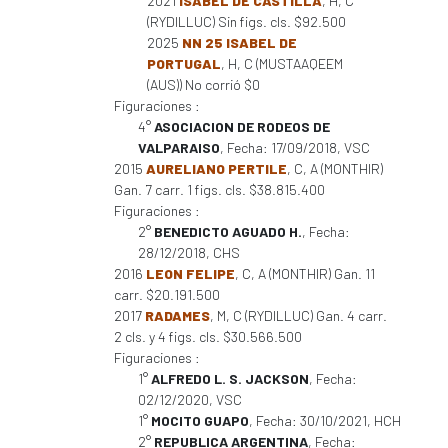
2021
ISABEL DE CASTILLA
, H, C
(RYDILLUC) Sin figs. cls. $92.500
2025
NN 25 ISABEL DE
PORTUGAL
, H, C (MUSTAAQEEM
(AUS)) No corrió $0
Figuraciones :
4°
ASOCIACION DE RODEOS DE
VALPARAISO
, Fecha: 17/09/2018, VSC
2015
AURELIANO PERTILE
, C, A (MONTHIR)
Gan. 7 carr. 1 figs. cls. $38.815.400
Figuraciones :
2°
BENEDICTO AGUADO H.
, Fecha:
28/12/2018, CHS
2016
LEON FELIPE
, C, A (MONTHIR) Gan. 11
carr. $20.191.500
2017
RADAMES
, M, C (RYDILLUC) Gan. 4 carr.
2 cls. y 4 figs. cls. $30.566.500
Figuraciones :
1°
ALFREDO L. S. JACKSON
, Fecha:
02/12/2020, VSC
1°
MOCITO GUAPO
, Fecha: 30/10/2021, HCH
2°
REPUBLICA ARGENTINA
, Fecha: