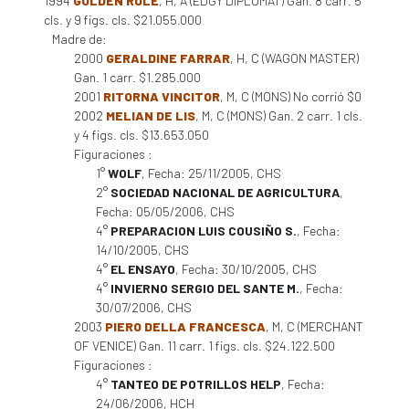
1994
GOLDEN RULE
, H, A (EDGY DIPLOMAT) Gan. 8 carr. 5
cls. y 9 figs. cls. $21.055.000
Madre de:
2000
GERALDINE FARRAR
, H, C (WAGON MASTER)
Gan. 1 carr. $1.285.000
2001
RITORNA VINCITOR
, M, C (MONS) No corrió $0
2002
MELIAN DE LIS
, M, C (MONS) Gan. 2 carr. 1 cls.
y 4 figs. cls. $13.653.050
Figuraciones :
1°
WOLF
, Fecha: 25/11/2005, CHS
2°
SOCIEDAD NACIONAL DE AGRICULTURA
,
Fecha: 05/05/2006, CHS
4°
PREPARACION LUIS COUSIÑO S.
, Fecha:
14/10/2005, CHS
4°
EL ENSAYO
, Fecha: 30/10/2005, CHS
4°
INVIERNO SERGIO DEL SANTE M.
, Fecha:
30/07/2006, CHS
2003
PIERO DELLA FRANCESCA
, M, C (MERCHANT
OF VENICE) Gan. 11 carr. 1 figs. cls. $24.122.500
Figuraciones :
4°
TANTEO DE POTRILLOS HELP
, Fecha:
24/06/2006, HCH