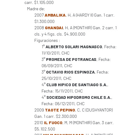
carr. $1.105.000
Madre de:
2007
AMBALIKA
, H, A (HARDY II) Gan. 1 carr.
$1.300.000
2008
GHANDAI
, H, A (MONTHIR) Gan. 2 carr. 1
cls. y 4 figs. cls. $4.900.000
Figuraciones :
1°
ALBERTO SOLARI MAGNASCO
, Fecha:
11/10/2011, CHC
3°
PROMESA DE POTRANCAS
, Fecha:
06/09/2011, CHC
3°
OCTAVIO RIOS ESPINOZA
, Fecha:
25/10/2011, CHC
4°
CLUB HIPICO DE SANTIAGO S.A.
,
Fecha: 15/11/2011, CHC
4°
SOCIEDAD HIPODROMO CHILE S.A.
,
Fecha: 06/12/2011, CHC
2009
TAOTE PEPINO
, C, C (DUSHYANTOR)
Gan. 1 carr. $2.300.000
2010
IL FUOCO
, M, M (MONTHIR) Gan. 3 carr.
$5.102.500