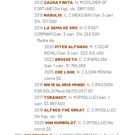
2012
CAUSA FINITA
, H, M (SOLDIER OF
FORTUNE) Sin figs. cls. $807.500
2013
NABULIO
, C, C (NEKO BAY) Gan. 5 carr.
$14.727.500
2014
LA DAMA DE ORO
, H, C (FAST
COMPANY) Gan. 2 carr. $14.252.500
Madre de:
2020
PITER ALFONSO
, M, C (SCAT
ROYAL) Gan. 5 carr. $22.912.400
2022
GROSSETO
, C, C (PAPELON)
Gan. 1 carr. $1.755.000
2025
CHE LOOK
, H, C (LOOK PEN) No
corrió $0
2015
NN 15 GLORIA MUNDI
, H, C (PASSION
FOR GOLD) Murió 06/02/2017 $0
2017
TURANDOT
, H, M (RYDILLUC) Gan. 1
carr. $3.997.500
2018
ALFRED THE GREAT
, C, C (RYDILLUC)
Sin figs. cls. $0
2020
VON HUMBOLDT
, C, C (RYDILLUC) No
corrió $0