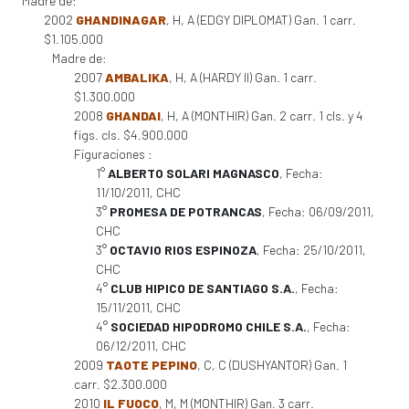
Madre de:
2002
GHANDINAGAR
, H, A (EDGY DIPLOMAT) Gan. 1 carr.
$1.105.000
Madre de:
2007
AMBALIKA
, H, A (HARDY II) Gan. 1 carr.
$1.300.000
2008
GHANDAI
, H, A (MONTHIR) Gan. 2 carr. 1 cls. y 4
figs. cls. $4.900.000
Figuraciones :
1°
ALBERTO SOLARI MAGNASCO
, Fecha:
11/10/2011, CHC
3°
PROMESA DE POTRANCAS
, Fecha: 06/09/2011,
CHC
3°
OCTAVIO RIOS ESPINOZA
, Fecha: 25/10/2011,
CHC
4°
CLUB HIPICO DE SANTIAGO S.A.
, Fecha:
15/11/2011, CHC
4°
SOCIEDAD HIPODROMO CHILE S.A.
, Fecha:
06/12/2011, CHC
2009
TAOTE PEPINO
, C, C (DUSHYANTOR) Gan. 1
carr. $2.300.000
2010
IL FUOCO
, M, M (MONTHIR) Gan. 3 carr.