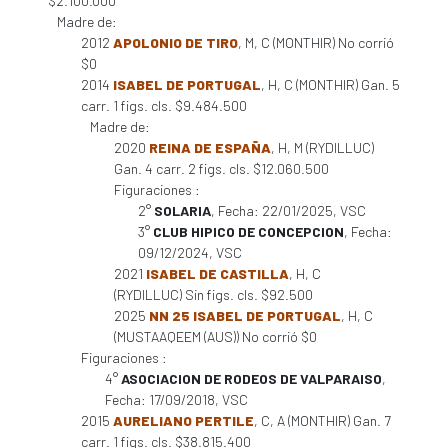
$2.100.000
Madre de:
2012
APOLONIO DE TIRO
, M, C (MONTHIR) No corrió
$0
2014
ISABEL DE PORTUGAL
, H, C (MONTHIR) Gan. 5
carr. 1 figs. cls. $9.484.500
Madre de:
2020
REINA DE ESPAÑA
, H, M (RYDILLUC)
Gan. 4 carr. 2 figs. cls. $12.060.500
Figuraciones :
2°
SOLARIA
, Fecha: 22/01/2025, VSC
3°
CLUB HIPICO DE CONCEPCION
, Fecha:
09/12/2024, VSC
2021
ISABEL DE CASTILLA
, H, C
(RYDILLUC) Sin figs. cls. $92.500
2025
NN 25 ISABEL DE PORTUGAL
, H, C
(MUSTAAQEEM (AUS)) No corrió $0
Figuraciones :
4°
ASOCIACION DE RODEOS DE VALPARAISO
,
Fecha: 17/09/2018, VSC
2015
AURELIANO PERTILE
, C, A (MONTHIR) Gan. 7
carr. 1 figs. cls. $38.815.400