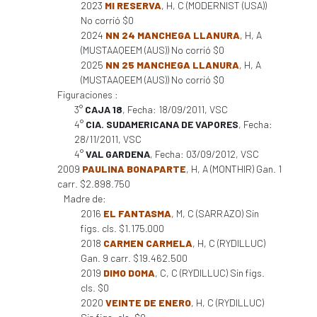
2023
MI RESERVA
, H, C (MODERNIST (USA))
No corrió $0
2024
NN 24 MANCHEGA LLANURA
, H, A
(MUSTAAQEEM (AUS)) No corrió $0
2025
NN 25 MANCHEGA LLANURA
, H, A
(MUSTAAQEEM (AUS)) No corrió $0
Figuraciones :
3°
CAJA 18
, Fecha: 18/09/2011, VSC
4°
CIA. SUDAMERICANA DE VAPORES
, Fecha:
28/11/2011, VSC
4°
VAL GARDENA
, Fecha: 03/09/2012, VSC
2009
PAULINA BONAPARTE
, H, A (MONTHIR) Gan. 1
carr. $2.898.750
Madre de:
2016
EL FANTASMA
, M, C (SARRAZO) Sin
figs. cls. $1.175.000
2018
CARMEN CARMELA
, H, C (RYDILLUC)
Gan. 9 carr. $19.462.500
2019
DIMO DOMA
, C, C (RYDILLUC) Sin figs.
cls. $0
2020
VEINTE DE ENERO
, H, C (RYDILLUC)