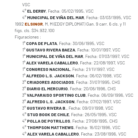
VSC
4°
EL DERBY
, Fecha: 05/02/1995, VSC
4°
MUNICIPAL DE VIÑA DEL MAR
, Fecha: 03/03/1995, VSC
1992
ELSINOR
, M, M (EDGY DIPLOMAT) Gan. 9 carr. 6 cls. y 11
figs. cls. $34.932.100
Figuraciones :
1°
COPA DE PLATA
, Fecha: 30/06/1995, VSC
1°
GUSTAVO RIVERA BAEZA
, Fecha: 10/01/1997, VSC
1°
MUNICIPAL DE VIÑA DEL MAR
, Fecha: 07/03/1997, VSC
1°
ALEX VARELA CABALLERO
, Fecha: 22/08/1997, VSC
1°
CONGRESO NACIONAL
, Fecha: 21/11/1997, VSC
1°
ALFREDO L.S. JACKSON
, Fecha: 06/02/1998, VSC
3°
CRIADORES ASOCIADOS
, Fecha: 31/07/1995, CHS
3°
DIARIO EL MERCURIO
, Fecha: 20/06/1996, CHS
3°
VALPARAISO SPORTING CLUB
, Fecha: 06/09/1996, VSC
3°
ALFREDO L.S. JACKSON
, Fecha: 07/02/1997, VSC
3°
GUSTAVO RIVERA B.
, Fecha: 09/01/1998, VSC
4°
STUD BOOK DE CHILE
, Fecha: 26/05/1995, VSC
4°
POLLA DE POTRILLOS
, Fecha: 27/08/1995, CHS
4°
THOMPSON MATTHEWS
, Fecha: 16/02/1996, VSC
4°
ALEX VARELA CABALLERO
, Fecha: 23/08/1996, VSC