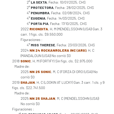
2°
LA SEXTA
, Fecha: 10/01/2025, CHS
2°
PROTECTORA
, Fecha: 28/02/2025, CHS
4°
PENUMBRA
, Fecha: 02/08/2024, CHS
4°
EUGENIA
, Fecha: 14/03/2025, CHS
4°
PORTA PIA
, Fecha: 17/10/2025, CHS
2022
RICONDITA
, H, M (MENDELSSOHN (USA)) Gan. 3
carr. 1 figs. cls. $9.550.000
Figuraciones :
4°
MISS THERESE
, Fecha: 23/03/2026, CHS
2024
NN 24 ROCKANROLERA INC (ARG)
, H, C
(MANDALOUN (USA)) No corrió $0
2018
SONIC
, H, M (FORTIFY) Sin figs. cls. $2.975.000
Madre de:
2025
NN 25 SONIC
, M, C (FORZA DI ORO (USA)) No
corrió $0
2019
SHAJAN
, H, C (LOOKIN AT LUCKY) Gan. 3 carr. 1 cls. y 9
figs. cls. $22.741.500
Madre de:
2025
NN 25 SHAJAN
, M, C (MENDELSSOHN (USA))
No corrió $0
Figuraciones :