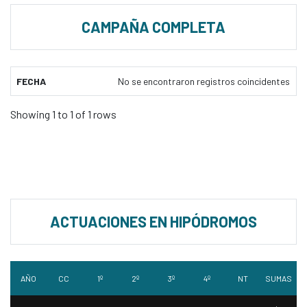
CAMPAÑA COMPLETA
FECHA
No se encontraron registros coincidentes
Showing 1 to 1 of 1 rows
ACTUACIONES EN HIPÓDROMOS
AÑO
CC
1º
2º
3º
4º
NT
SUMAS