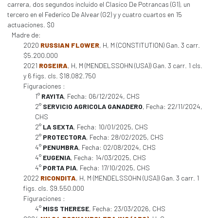
carrera, dos segundos incluido el Clasico De Potrancas (G1), un
tercero en el Federico De Alvear (G2) y y cuatro cuartos en 15
actuaciones. $0
Madre de:
2020
RUSSIAN FLOWER
, H, M (CONSTITUTION) Gan. 3 carr.
$5.200.000
2021
ROSEIRA
, H, M (MENDELSSOHN (USA)) Gan. 3 carr. 1 cls.
y 6 figs. cls. $18.082.750
Figuraciones :
1°
RAYITA
, Fecha: 06/12/2024, CHS
2°
SERVICIO AGRICOLA GANADERO
, Fecha: 22/11/2024,
CHS
2°
LA SEXTA
, Fecha: 10/01/2025, CHS
2°
PROTECTORA
, Fecha: 28/02/2025, CHS
4°
PENUMBRA
, Fecha: 02/08/2024, CHS
4°
EUGENIA
, Fecha: 14/03/2025, CHS
4°
PORTA PIA
, Fecha: 17/10/2025, CHS
2022
RICONDITA
, H, M (MENDELSSOHN (USA)) Gan. 3 carr. 1
figs. cls. $9.550.000
Figuraciones :
4°
MISS THERESE
, Fecha: 23/03/2026, CHS