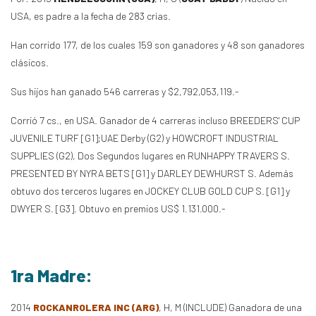
USA, es padre a la fecha de 283 crías.
Han corrido 177, de los cuales 159 son ganadores y 48 son ganadores
clásicos.
Sus hijos han ganado 546 carreras y $2,792,053,119.-
Corrió 7 cs., en USA. Ganador de 4 carreras incluso BREEDERS' CUP
JUVENILE TURF [G1];UAE Derby (G2) y HOWCROFT INDUSTRIAL
SUPPLIES (G2), Dos Segundos lugares en RUNHAPPY TRAVERS S.
PRESENTED BY NYRA BETS [G1] y DARLEY DEWHURST S. Además
obtuvo dos terceros lugares en JOCKEY CLUB GOLD CUP S. [G1] y
DWYER S. [G3]. Obtuvo en premios US$ 1.131.000.-
1ra Madre:
2014
ROCKANROLERA INC (ARG)
, H, M (INCLUDE) Ganadora de una