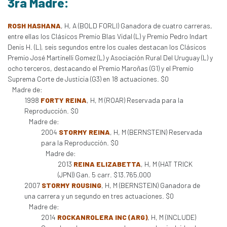
3ra Madre:
ROSH HASHANA
, H, A (BOLD FORLI) Ganadora de cuatro carreras,
entre ellas los Clásicos Premio Blas Vidal (L) y Premio Pedro Indart
Denis H. (L), seis segundos entre los cuales destacan los Clásicos
Premio José Martinelli Gomez (L) y Asociación Rural Del Uruguay (L) y
ocho terceros, destacando el Premio Maroñas (G1) y el Premio
Suprema Corte de Justicia (G3) en 18 actuaciones. $0
Madre de:
1998
FORTY REINA
, H, M (ROAR) Reservada para la
Reproducción. $0
Madre de:
2004
STORMY REINA
, H, M (BERNSTEIN) Reservada
para la Reproducción. $0
Madre de:
2013
REINA ELIZABETTA
, H, M (HAT TRICK
(JPN)) Gan. 5 carr. $13.765.000
2007
STORMY ROUSING
, H, M (BERNSTEIN) Ganadora de
una carrera y un segundo en tres actuaciones. $0
Madre de:
2014
ROCKANROLERA INC (ARG)
, H, M (INCLUDE)