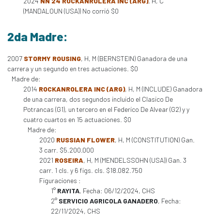
2024
NN 24 ROCKANROLERA INC (ARG)
, H, C
(MANDALOUN (USA)) No corrió $0
2da Madre:
2007
STORMY ROUSING
, H, M (BERNSTEIN) Ganadora de una
carrera y un segundo en tres actuaciones. $0
Madre de:
2014
ROCKANROLERA INC (ARG)
, H, M (INCLUDE) Ganadora
de una carrera, dos segundos incluido el Clasico De
Potrancas (G1), un tercero en el Federico De Alvear (G2) y y
cuatro cuartos en 15 actuaciones. $0
Madre de:
2020
RUSSIAN FLOWER
, H, M (CONSTITUTION) Gan.
3 carr. $5.200.000
2021
ROSEIRA
, H, M (MENDELSSOHN (USA)) Gan. 3
carr. 1 cls. y 6 figs. cls. $18.082.750
Figuraciones :
1°
RAYITA
, Fecha: 06/12/2024, CHS
2°
SERVICIO AGRICOLA GANADERO
, Fecha:
22/11/2024, CHS