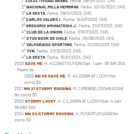
1°
COLECTIVIDAD ARABE
, Fecha: 08/05/2023, CHS
2°
NACIONAL MILLA HEMBRAS
, Fecha: 02/10/2022, CHS
2°
LA SEXTA
, Fecha: 09/01/2023, CHS
3°
CARLOS VALDES I.
, Fecha: 15/07/2022, CHS
3°
GREGORIO AMUNATEGUI J.
, Fecha: 21/07/2023, CHS
4°
CLUB DE LA UNION
, Fecha: 07/07/2023, CHS
4°
STUD BOOK DE CHILE
, Fecha: 25/08/2023, CHS
4°
VALPARAISO SPORTING
, Fecha: 22/09/2023, CHS
4°
TVN
, Fecha: 20/10/2023, CHS
4°
LA SEXTA
, Fecha: 15/01/2024, CHS
2020
SAVE ME
, H, A (CONSTITUTION) Gan. 1 carr. $6.581.250
Madre de:
2025
NN 25 SAVE ME
, M, A (LOOKIN AT LUCKY) No
corrió $0
2021
NN 21 STORMY ROUSING
, M, C (MENDELSSOHN (USA))
No corrió $0
2022
STORMY LUCKY
, H, C (LOOKIN AT LUCKY) Gan. 4 carr.
$6.082.500
2024
NN 24 STORMY ROUSING
, H, M (TACITUS (USA)) No
corrió $0