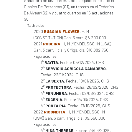
Ganadora de una carrera, dos segundos incluido el
Clasico De Potrancas (G1), un tercero en el Federico
De Alvear (G2) y y cuatro cuartos en 15 actuaciones.
$0
Madre de:
2020
RUSSIAN FLOWER
, H, M
(CONSTITUTION) Gan. 3 carr. $5.200.000
2021
ROSEIRA
, H, M (MENDELSSOHN (USA))
Gan. 3 carr. 1 cls. y 6 figs. cls. $18.082.750
Figuraciones :
1°
RAYITA
, Fecha: 06/12/2024, CHS
2°
SERVICIO AGRICOLA GANADERO
,
Fecha: 22/11/2024, CHS
2°
LA SEXTA
, Fecha: 10/01/2025, CHS
2°
PROTECTORA
, Fecha: 28/02/2025, CHS
4°
PENUMBRA
, Fecha: 02/08/2024, CHS
4°
EUGENIA
, Fecha: 14/03/2025, CHS
4°
PORTA PIA
, Fecha: 17/10/2025, CHS
2022
RICONDITA
, H, M (MENDELSSOHN
(USA)) Gan. 3 carr. 1 figs. cls. $9.550.000
Figuraciones :
4°
MISS THERESE
, Fecha: 23/03/2026,