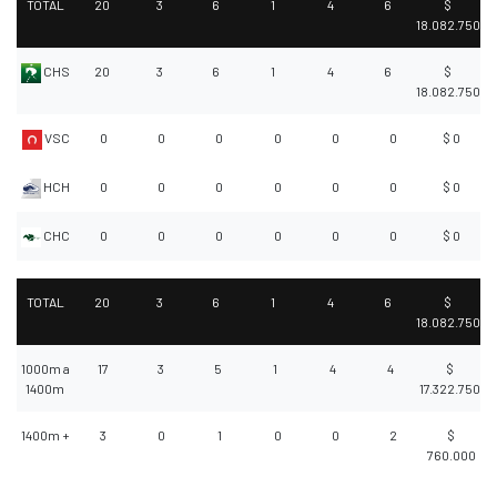
TOTAL
20
3
6
1
4
6
$
18.082.750
CHS
20
3
6
1
4
6
$
18.082.750
VSC
0
0
0
0
0
0
$ 0
HCH
0
0
0
0
0
0
$ 0
CHC
0
0
0
0
0
0
$ 0
TOTAL
20
3
6
1
4
6
$
18.082.750
1000m a
17
3
5
1
4
4
$
1400m
17.322.750
1400m +
3
0
1
0
0
2
$
760.000