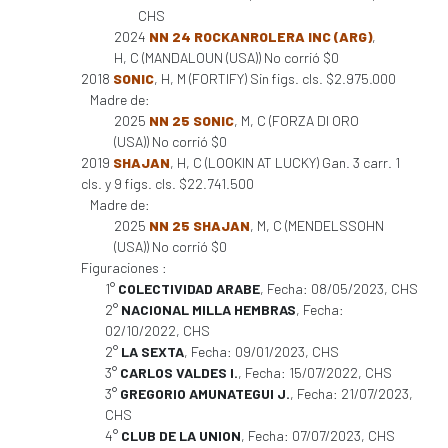
CHS
2024
NN 24 ROCKANROLERA INC (ARG)
,
H, C (MANDALOUN (USA)) No corrió $0
2018
SONIC
, H, M (FORTIFY) Sin figs. cls. $2.975.000
Madre de:
2025
NN 25 SONIC
, M, C (FORZA DI ORO
(USA)) No corrió $0
2019
SHAJAN
, H, C (LOOKIN AT LUCKY) Gan. 3 carr. 1
cls. y 9 figs. cls. $22.741.500
Madre de:
2025
NN 25 SHAJAN
, M, C (MENDELSSOHN
(USA)) No corrió $0
Figuraciones :
1°
COLECTIVIDAD ARABE
, Fecha: 08/05/2023, CHS
2°
NACIONAL MILLA HEMBRAS
, Fecha:
02/10/2022, CHS
2°
LA SEXTA
, Fecha: 09/01/2023, CHS
3°
CARLOS VALDES I.
, Fecha: 15/07/2022, CHS
3°
GREGORIO AMUNATEGUI J.
, Fecha: 21/07/2023,
CHS
4°
CLUB DE LA UNION
, Fecha: 07/07/2023, CHS