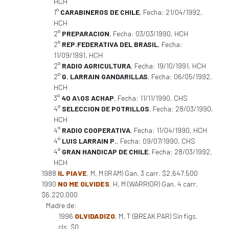
HCH
1°
CARABINEROS DE CHILE
, Fecha: 21/04/1992,
HCH
2°
PREPARACION
, Fecha: 03/03/1990, HCH
2°
REP.FEDERATIVA DEL BRASIL
, Fecha:
11/09/1991, HCH
2°
RADIO AGRICULTURA
, Fecha: 19/10/1991, HCH
2°
G. LARRAIN GANDARILLAS
, Fecha: 06/05/1992,
HCH
3°
40 A\OS ACHAP
, Fecha: 11/11/1990, CHS
4°
SELECCION DE POTRILLOS
, Fecha: 28/03/1990,
HCH
4°
RADIO COOPERATIVA
, Fecha: 11/04/1990, HCH
4°
LUIS LARRAIN P.
, Fecha: 09/07/1990, CHS
4°
GRAN HANDICAP DE CHILE
, Fecha: 28/03/1992,
HCH
1988
IL PIAVE
, M, M (IRAM) Gan. 3 carr. $2.647.500
1990
NO ME OLVIDES
, H, M (WARRIOR) Gan. 4 carr.
$6.220.000
Madre de:
1996
OLVIDADIZO
, M, T (BREAK PAR) Sin figs.
cls. $0