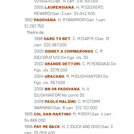
VOYAGER) Gan. 14 carr. $16.155.000
2005
LAURENSIANA
, H, M (SEEKER'S
REWARD) Gan. 3 carr. $4.042.500
1992
PADOVANA
, H, M (WARRIOR) Gan. 1 carr.
$1.297.750
Madre de:
1998
HARD TO BET
, C, M (SAM M.) Gan. 13
carr. $20.967.000
2000
SIDNEY A CHIMBARONGO
, C, M
(DECORATIVO) Sin figs. cls. $0
2002
GRANDE DETTORI
, C, M (YENDAKA) Sin
figs. cls. $378.000
2004
URACANO
, M, M (DUSHYANTOR) Sin
figs. cls. $67.500
2006
NN 06 PADOVANA
, H, A
(DUSHYANTOR) No corrió $0
2008
PAOLO MALDINI
, C, M (STORM
WARNING) Gan. 8 carr. $12.122.000
1995
COL SAN MARTINO
, M, M (ROY) Gan. 4 carr.
$4.666.000
1996
PAY ME BACK
, H, C (DUCK AND DIVE) Gan. 3
carr. $5.059.400