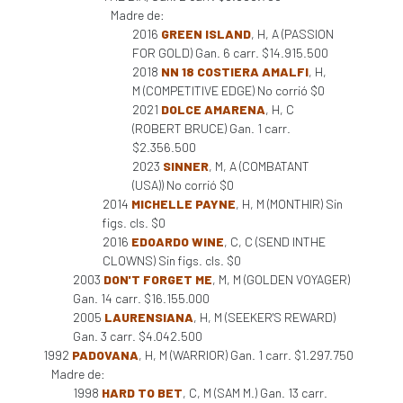
Madre de:
2016
GREEN ISLAND
, H, A (PASSION
FOR GOLD) Gan. 6 carr. $14.915.500
2018
NN 18 COSTIERA AMALFI
, H,
M (COMPETITIVE EDGE) No corrió $0
2021
DOLCE AMARENA
, H, C
(ROBERT BRUCE) Gan. 1 carr.
$2.356.500
2023
SINNER
, M, A (COMBATANT
(USA)) No corrió $0
2014
MICHELLE PAYNE
, H, M (MONTHIR) Sin
figs. cls. $0
2016
EDOARDO WINE
, C, C (SEND INTHE
CLOWNS) Sin figs. cls. $0
2003
DON'T FORGET ME
, M, M (GOLDEN VOYAGER)
Gan. 14 carr. $16.155.000
2005
LAURENSIANA
, H, M (SEEKER'S REWARD)
Gan. 3 carr. $4.042.500
1992
PADOVANA
, H, M (WARRIOR) Gan. 1 carr. $1.297.750
Madre de:
1998
HARD TO BET
, C, M (SAM M.) Gan. 13 carr.