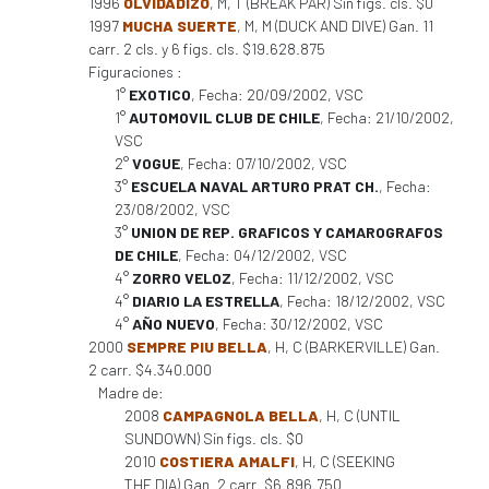
1996
OLVIDADIZO
, M, T (BREAK PAR) Sin figs. cls. $0
1997
MUCHA SUERTE
, M, M (DUCK AND DIVE) Gan. 11
carr. 2 cls. y 6 figs. cls. $19.628.875
Figuraciones :
1°
EXOTICO
, Fecha: 20/09/2002, VSC
1°
AUTOMOVIL CLUB DE CHILE
, Fecha: 21/10/2002,
VSC
2°
VOGUE
, Fecha: 07/10/2002, VSC
3°
ESCUELA NAVAL ARTURO PRAT CH.
, Fecha:
23/08/2002, VSC
3°
UNION DE REP. GRAFICOS Y CAMAROGRAFOS
DE CHILE
, Fecha: 04/12/2002, VSC
4°
ZORRO VELOZ
, Fecha: 11/12/2002, VSC
4°
DIARIO LA ESTRELLA
, Fecha: 18/12/2002, VSC
4°
AÑO NUEVO
, Fecha: 30/12/2002, VSC
2000
SEMPRE PIU BELLA
, H, C (BARKERVILLE) Gan.
2 carr. $4.340.000
Madre de:
2008
CAMPAGNOLA BELLA
, H, C (UNTIL
SUNDOWN) Sin figs. cls. $0
2010
COSTIERA AMALFI
, H, C (SEEKING
THE DIA) Gan. 2 carr. $6.896.750