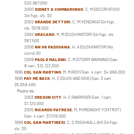
$20.967.000
2000
SIDNEY A CHIMBARONGO
, C, M (DECORATIVO)
Sin figs. cls. $0
2002
GRANDE DETTORI
, C, M (YENDAKA) Sin figs.
cls. $378.000
2004
URACANO
, M, M (DUSHYANTOR) Sin figs. cls.
$67.500
2006
NN 06 PADOVANA
, H, A (DUSHYANTOR) No
corrió $0
2008
PAOLO MALDINI
, C, M (STORM WARNING) Gan.
8 carr. $12.122.000
1995
COL SAN MARTINO
, M, M (ROY) Gan. 4 carr. $4.666.000
1996
PAY ME BACK
, H, C (DUCK AND DIVE) Gan. 3 carr.
$5.059.400
Madre de:
2003
OREGON CITY
, H, C (WARRIOR) Gan. 1 carr.
$1.120.000
2005
RICARDO PATRESE
, M, M (MIDNIGHT FOXTROT)
Gan. 4 carr. $7.019.000
1999
COL SAN MARTINESI
, C, C (MASHAALLAH) Sin figs.
cls. $0