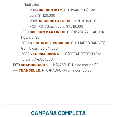
Madre de:
2003
OREGON CITY
, H, C (WARRIOR) Gan. 1
carr. $1.120.000
2005
RICARDO PATRESE
, M, M (MIDNIGHT
FOXTROT) Gan. 4 carr. $7.019.000
1999
COL SAN MARTINESI
, C, C (MASHAALLAH) Sin
figs. cls. $0
2001
STRADA DEL PROSECO
, C, C (JADED DANCER)
Gan. 5 carr. $3.841.000
2002
VECCHIA DONNA
, H, C (GREAT REGENT) Gan.
10 carr. $14.561.000
1979
CHAMUSCADO *
, M, M (NASPUR) No ha corrido $0
----
CHANDELLE
, H, C (NASPUR) No ha corrido $0
CAMPAÑA COMPLETA