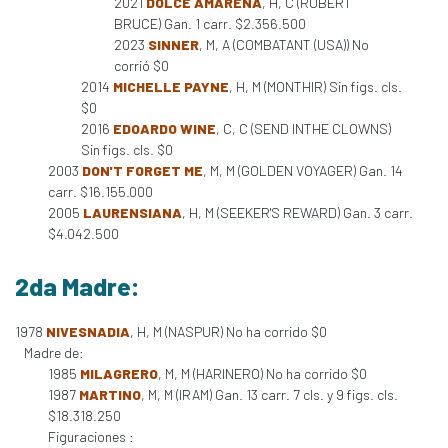
2021
DOLCE AMARENA
, H, C (ROBERT
BRUCE) Gan. 1 carr. $2.356.500
2023
SINNER
, M, A (COMBATANT (USA)) No
corrió $0
2014
MICHELLE PAYNE
, H, M (MONTHIR) Sin figs. cls.
$0
2016
EDOARDO WINE
, C, C (SEND INTHE CLOWNS)
Sin figs. cls. $0
2003
DON'T FORGET ME
, M, M (GOLDEN VOYAGER) Gan. 14
carr. $16.155.000
2005
LAURENSIANA
, H, M (SEEKER'S REWARD) Gan. 3 carr.
$4.042.500
2da Madre:
1978
NIVESNADIA
, H, M (NASPUR) No ha corrido $0
Madre de:
1985
MILAGRERO
, M, M (HARINERO) No ha corrido $0
1987
MARTINO
, M, M (IRAM) Gan. 13 carr. 7 cls. y 9 figs. cls.
$18.318.250
Figuraciones :