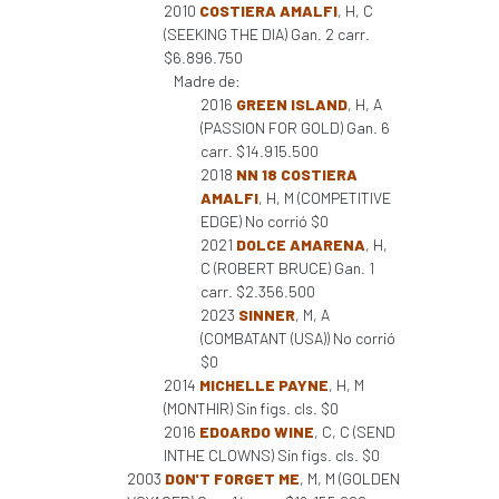
2010
COSTIERA AMALFI
, H, C
(SEEKING THE DIA) Gan. 2 carr.
$6.896.750
Madre de:
2016
GREEN ISLAND
, H, A
(PASSION FOR GOLD) Gan. 6
carr. $14.915.500
2018
NN 18 COSTIERA
AMALFI
, H, M (COMPETITIVE
EDGE) No corrió $0
2021
DOLCE AMARENA
, H,
C (ROBERT BRUCE) Gan. 1
carr. $2.356.500
2023
SINNER
, M, A
(COMBATANT (USA)) No corrió
$0
2014
MICHELLE PAYNE
, H, M
(MONTHIR) Sin figs. cls. $0
2016
EDOARDO WINE
, C, C (SEND
INTHE CLOWNS) Sin figs. cls. $0
2003
DON'T FORGET ME
, M, M (GOLDEN