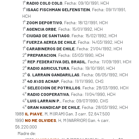
1°
RADIO COLO COLO
, Fecha: 09/10/1991, HCH
1°
ISAAC FISCHMAN GELFENSTEIN
, Fecha: 09/11/1991,
HCH
1°
ZOOM DEPORTIVO
, Fecha: 18/12/1991, HCH
1°
AGENCIA ORBE
, Fecha: 15/01/1992, HCH
1°
CIUDAD DE SANTIAGO
, Fecha: 15/02/1992, HCH
1°
FUERZA AEREA DE CHILE
, Fecha: 14/03/1992, HCH
1°
CARABINEROS DE CHILE
, Fecha: 21/04/1992, HCH
2°
PREPARACION
, Fecha: 03/03/1990, HCH
2°
REP.FEDERATIVA DEL BRASIL
, Fecha: 11/09/1991, HCH
2°
RADIO AGRICULTURA
, Fecha: 19/10/1991, HCH
2°
G. LARRAIN GANDARILLAS
, Fecha: 06/05/1992, HCH
3°
40 A\OS ACHAP
, Fecha: 11/11/1990, CHS
4°
SELECCION DE POTRILLOS
, Fecha: 28/03/1990, HCH
4°
RADIO COOPERATIVA
, Fecha: 11/04/1990, HCH
4°
LUIS LARRAIN P.
, Fecha: 09/07/1990, CHS
4°
GRAN HANDICAP DE CHILE
, Fecha: 28/03/1992, HCH
1988
IL PIAVE
, M, M (IRAM) Gan. 3 carr. $2.647.500
1990
NO ME OLVIDES
, H, M (WARRIOR) Gan. 4 carr.
$6.220.000
Madre de: