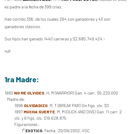
es padre a la fecha de 399 crías.
Han corrido 336, de los cuales 264 son ganadores y 43 son
ganadores clásicos.
Sus hijos han ganado 1440 carreras y $2,685,749,424.-
null
1ra Madre:
1990
NO ME OLVIDES
, H, M (WARRIOR) Gan. 4 carr. $6.220.000
Madre de:
1996
OLVIDADIZO
, M, T (BREAK PAR) Sin figs. cls. $0
1997
MUCHA SUERTE
, M, M (DUCK AND DIVE) Gan. 11 carr. 2
cls. y 6 figs. cls. $19.628.875
Figuraciones :
1°
EXOTICO
, Fecha: 20/09/2002, VSC