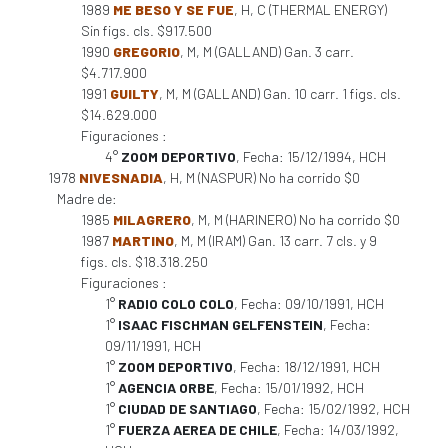
1989
ME BESO Y SE FUE
, H, C (THERMAL ENERGY)
Sin figs. cls. $917.500
1990
GREGORIO
, M, M (GALLAND) Gan. 3 carr.
$4.717.900
1991
GUILTY
, M, M (GALLAND) Gan. 10 carr. 1 figs. cls.
$14.629.000
Figuraciones :
4°
ZOOM DEPORTIVO
, Fecha: 15/12/1994, HCH
1978
NIVESNADIA
, H, M (NASPUR) No ha corrido $0
Madre de:
1985
MILAGRERO
, M, M (HARINERO) No ha corrido $0
1987
MARTINO
, M, M (IRAM) Gan. 13 carr. 7 cls. y 9
figs. cls. $18.318.250
Figuraciones :
1°
RADIO COLO COLO
, Fecha: 09/10/1991, HCH
1°
ISAAC FISCHMAN GELFENSTEIN
, Fecha:
09/11/1991, HCH
1°
ZOOM DEPORTIVO
, Fecha: 18/12/1991, HCH
1°
AGENCIA ORBE
, Fecha: 15/01/1992, HCH
1°
CIUDAD DE SANTIAGO
, Fecha: 15/02/1992, HCH
1°
FUERZA AEREA DE CHILE
, Fecha: 14/03/1992,