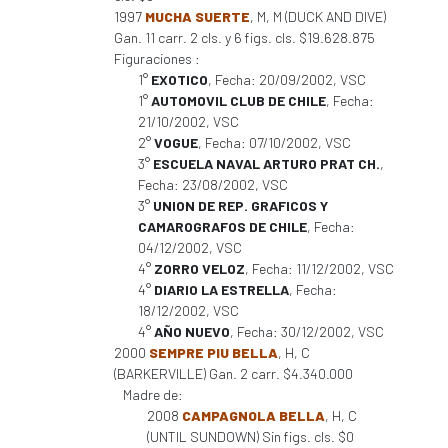
1997
MUCHA SUERTE
, M, M (DUCK AND DIVE)
Gan. 11 carr. 2 cls. y 6 figs. cls. $19.628.875
Figuraciones :
1°
EXOTICO
, Fecha: 20/09/2002, VSC
1°
AUTOMOVIL CLUB DE CHILE
, Fecha:
21/10/2002, VSC
2°
VOGUE
, Fecha: 07/10/2002, VSC
3°
ESCUELA NAVAL ARTURO PRAT CH.
,
Fecha: 23/08/2002, VSC
3°
UNION DE REP. GRAFICOS Y
CAMAROGRAFOS DE CHILE
, Fecha:
04/12/2002, VSC
4°
ZORRO VELOZ
, Fecha: 11/12/2002, VSC
4°
DIARIO LA ESTRELLA
, Fecha:
18/12/2002, VSC
4°
AÑO NUEVO
, Fecha: 30/12/2002, VSC
2000
SEMPRE PIU BELLA
, H, C
(BARKERVILLE) Gan. 2 carr. $4.340.000
Madre de:
2008
CAMPAGNOLA BELLA
, H, C
(UNTIL SUNDOWN) Sin figs. cls. $0