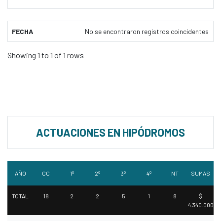
FECHA
No se encontraron registros coincidentes
Showing 1 to 1 of 1 rows
ACTUACIONES EN HIPÓDROMOS
AÑO
CC
1º
2º
3º
4º
NT
SUMAS
TOTAL
18
2
2
5
1
8
$
4.340.000