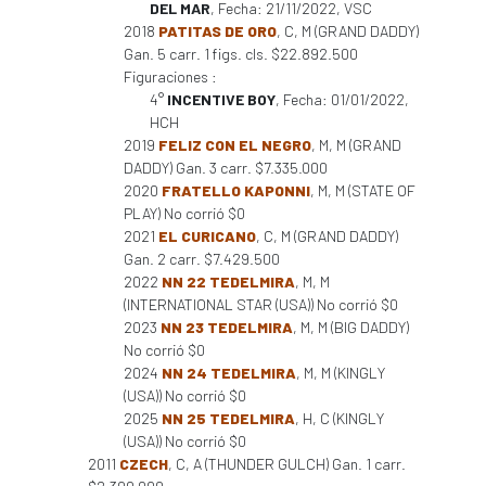
DEL MAR
, Fecha: 21/11/2022, VSC
2018
PATITAS DE ORO
, C, M (GRAND DADDY)
Gan. 5 carr. 1 figs. cls. $22.892.500
Figuraciones :
4°
INCENTIVE BOY
, Fecha: 01/01/2022,
HCH
2019
FELIZ CON EL NEGRO
, M, M (GRAND
DADDY) Gan. 3 carr. $7.335.000
2020
FRATELLO KAPONNI
, M, M (STATE OF
PLAY) No corrió $0
2021
EL CURICANO
, C, M (GRAND DADDY)
Gan. 2 carr. $7.429.500
2022
NN 22 TEDELMIRA
, M, M
(INTERNATIONAL STAR (USA)) No corrió $0
2023
NN 23 TEDELMIRA
, M, M (BIG DADDY)
No corrió $0
2024
NN 24 TEDELMIRA
, M, M (KINGLY
(USA)) No corrió $0
2025
NN 25 TEDELMIRA
, H, C (KINGLY
(USA)) No corrió $0
2011
CZECH
, C, A (THUNDER GULCH) Gan. 1 carr.