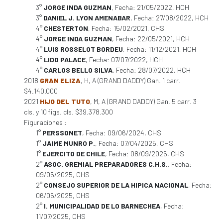
3°
JORGE INDA GUZMAN
, Fecha: 21/05/2022, HCH
3°
DANIEL J. LYON AMENABAR
, Fecha: 27/08/2022, HCH
4°
CHESTERTON
, Fecha: 15/02/2021, CHS
4°
JORGE INDA GUZMAN
, Fecha: 22/05/2021, HCH
4°
LUIS ROSSELOT BORDEU
, Fecha: 11/12/2021, HCH
4°
LIDO PALACE
, Fecha: 07/07/2022, HCH
4°
CARLOS BELLO SILVA
, Fecha: 28/07/2022, HCH
2018
GRAN ELIZA
, H, A (GRAND DADDY) Gan. 1 carr.
$4.140.000
2021
HIJO DEL TUTO
, M, A (GRAND DADDY) Gan. 5 carr. 3
cls. y 10 figs. cls. $39.378.300
Figuraciones :
1°
PERSSONET
, Fecha: 09/06/2024, CHS
1°
JAIME MUNRO P.
, Fecha: 07/04/2025, CHS
1°
EJERCITO DE CHILE
, Fecha: 08/09/2025, CHS
2°
ASOC. GREMIAL PREPARADORES C.H.S.
, Fecha:
09/05/2025, CHS
2°
CONSEJO SUPERIOR DE LA HIPICA NACIONAL
, Fecha:
06/06/2025, CHS
2°
I. MUNICIPALIDAD DE LO BARNECHEA
, Fecha:
11/07/2025, CHS