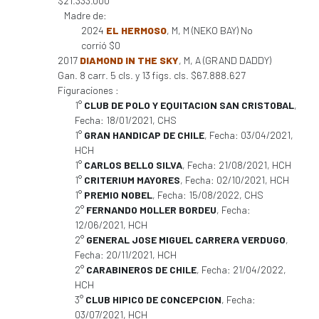
$21.333.000
Madre de:
2024
EL HERMOSO
, M, M (NEKO BAY) No
corrió $0
2017
DIAMOND IN THE SKY
, M, A (GRAND DADDY)
Gan. 8 carr. 5 cls. y 13 figs. cls. $67.888.627
Figuraciones :
1°
CLUB DE POLO Y EQUITACION SAN CRISTOBAL
,
Fecha: 18/01/2021, CHS
1°
GRAN HANDICAP DE CHILE
, Fecha: 03/04/2021,
HCH
1°
CARLOS BELLO SILVA
, Fecha: 21/08/2021, HCH
1°
CRITERIUM MAYORES
, Fecha: 02/10/2021, HCH
1°
PREMIO NOBEL
, Fecha: 15/08/2022, CHS
2°
FERNANDO MOLLER BORDEU
, Fecha:
12/06/2021, HCH
2°
GENERAL JOSE MIGUEL CARRERA VERDUGO
,
Fecha: 20/11/2021, HCH
2°
CARABINEROS DE CHILE
, Fecha: 21/04/2022,
HCH
3°
CLUB HIPICO DE CONCEPCION
, Fecha:
03/07/2021, HCH