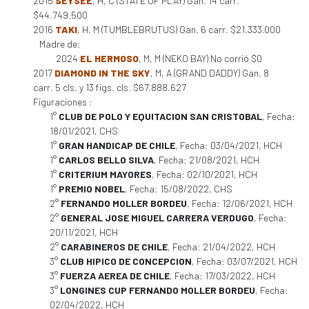
2015
SEYSEE
, H, C (STATE OF PLAY) Gan. 14 carr.
$44.749.500
2016
TAKI
, H, M (TUMBLEBRUTUS) Gan. 6 carr. $21.333.000
Madre de:
2024
EL HERMOSO
, M, M (NEKO BAY) No corrió $0
2017
DIAMOND IN THE SKY
, M, A (GRAND DADDY) Gan. 8
carr. 5 cls. y 13 figs. cls. $67.888.627
Figuraciones :
1°
CLUB DE POLO Y EQUITACION SAN CRISTOBAL
, Fecha:
18/01/2021, CHS
1°
GRAN HANDICAP DE CHILE
, Fecha: 03/04/2021, HCH
1°
CARLOS BELLO SILVA
, Fecha: 21/08/2021, HCH
1°
CRITERIUM MAYORES
, Fecha: 02/10/2021, HCH
1°
PREMIO NOBEL
, Fecha: 15/08/2022, CHS
2°
FERNANDO MOLLER BORDEU
, Fecha: 12/06/2021, HCH
2°
GENERAL JOSE MIGUEL CARRERA VERDUGO
, Fecha:
20/11/2021, HCH
2°
CARABINEROS DE CHILE
, Fecha: 21/04/2022, HCH
3°
CLUB HIPICO DE CONCEPCION
, Fecha: 03/07/2021, HCH
3°
FUERZA AEREA DE CHILE
, Fecha: 17/03/2022, HCH
3°
LONGINES CUP FERNANDO MOLLER BORDEU
, Fecha:
02/04/2022, HCH