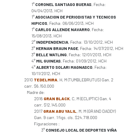
1°
CORONEL SANTIAGO BUERAS
, Fecha:
04/04/2013, HCH
1°
ASOCIACION DE PERIODISTAS Y TECNICOS
HIPICOS
, Fecha: 06/06/2013, HCH
1°
CARLOS ALLENDE NAVARRO
, Fecha:
15/08/2013, HCH
2°
INDEPENDENCIA
, Fecha: 13/10/2012, HCH
3°
HERNAN BRAUN PAGE
, Fecha: 14/07/2012, HCH
3°
BELLE WATLING
, Fecha: 12/01/2013, HCH
4°
MIL GUINEAS
, Fecha: 01/09/2012, HCH
4°
ALBERTO SOLARI MAGNASCO
, Fecha:
10/11/2012, HCH
2010
TEDELMIRA
, H, M (TUMBLEBRUTUS) Gan. 2
carr. $6.150.000
Madre de:
2016
GRAN BLACK
, C, M (ECLIPTIC) Gan. 4
carr. $12.145.000
2017
GRAN ABU YALIL
, M, M (GRAND DADDY)
Gan. 9 carr. 1 figs. cls. $24.718.000
Figuraciones :
3°
CONSEJO LOCAL DE DEPORTES VIÑA