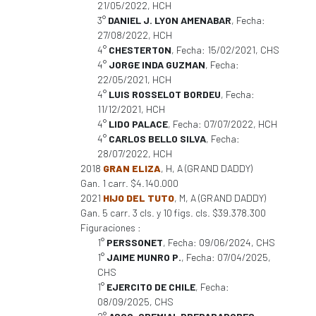
21/05/2022, HCH
3°
DANIEL J. LYON AMENABAR
, Fecha:
27/08/2022, HCH
4°
CHESTERTON
, Fecha: 15/02/2021, CHS
4°
JORGE INDA GUZMAN
, Fecha:
22/05/2021, HCH
4°
LUIS ROSSELOT BORDEU
, Fecha:
11/12/2021, HCH
4°
LIDO PALACE
, Fecha: 07/07/2022, HCH
4°
CARLOS BELLO SILVA
, Fecha:
28/07/2022, HCH
2018
GRAN ELIZA
, H, A (GRAND DADDY)
Gan. 1 carr. $4.140.000
2021
HIJO DEL TUTO
, M, A (GRAND DADDY)
Gan. 5 carr. 3 cls. y 10 figs. cls. $39.378.300
Figuraciones :
1°
PERSSONET
, Fecha: 09/06/2024, CHS
1°
JAIME MUNRO P.
, Fecha: 07/04/2025,
CHS
1°
EJERCITO DE CHILE
, Fecha:
08/09/2025, CHS