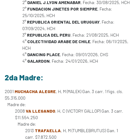
2°
DANIEL J.LYON AMENABAR
, Fecha: 30/08/2025, HCH
2°
FUNDACION JINETES POR SIEMPRE
, Fecha:
25/10/2025, HCH
3°
REPUBLICA ORIENTAL DEL URUGUAY
, Fecha:
07/09/2024, HCH
3°
REPUBLICA DEL PERU
, Fecha: 21/08/2025, HCH
4°
COLECTIVIDAD ARABE DE CHILE
, Fecha: 06/11/2025,
HCH
4°
DANCING PLACE
, Fecha: 09/01/2026, CHS
4°
GALARDON
, Fecha: 24/01/2026, HCH
2da Madre:
2001
MUCHACHA ALEGRE
, H, M (MALEK) Gan. 3 carr. 1 figs. cls.
$5.315.000
Madre de:
2008
VA LLEGANDO
, H, C (VICTORY GALLOP) Gan. 3 carr.
$11.554.250
Madre de:
2013
TRAFAELLA
, H, M (TUMBLEBRUTUS) Gan. 1
carr. $7.872.500