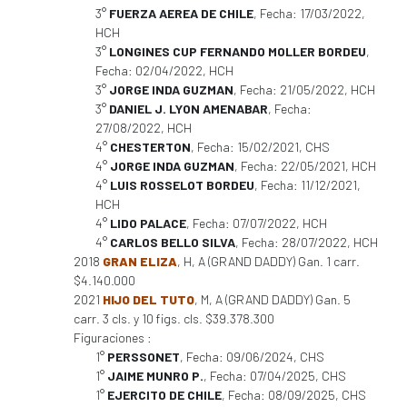
3°
FUERZA AEREA DE CHILE
, Fecha: 17/03/2022,
HCH
3°
LONGINES CUP FERNANDO MOLLER BORDEU
,
Fecha: 02/04/2022, HCH
3°
JORGE INDA GUZMAN
, Fecha: 21/05/2022, HCH
3°
DANIEL J. LYON AMENABAR
, Fecha:
27/08/2022, HCH
4°
CHESTERTON
, Fecha: 15/02/2021, CHS
4°
JORGE INDA GUZMAN
, Fecha: 22/05/2021, HCH
4°
LUIS ROSSELOT BORDEU
, Fecha: 11/12/2021,
HCH
4°
LIDO PALACE
, Fecha: 07/07/2022, HCH
4°
CARLOS BELLO SILVA
, Fecha: 28/07/2022, HCH
2018
GRAN ELIZA
, H, A (GRAND DADDY) Gan. 1 carr.
$4.140.000
2021
HIJO DEL TUTO
, M, A (GRAND DADDY) Gan. 5
carr. 3 cls. y 10 figs. cls. $39.378.300
Figuraciones :
1°
PERSSONET
, Fecha: 09/06/2024, CHS
1°
JAIME MUNRO P.
, Fecha: 07/04/2025, CHS
1°
EJERCITO DE CHILE
, Fecha: 08/09/2025, CHS