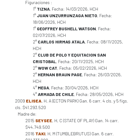
Figuraciones :
1°
TIZNA
, Fecha: 14/03/2026, HCH
1°
JUAN UNZURRUNZAGA NIETO
, Fecha:
18/06/2026, HCH
1°
GEOFFREY BUSHELL WATSON
, Fecha:
02/07/2026, HCH
2°
CARLOS HIRMAS ATALA
, Fecha: 08/11/2025,
HCH
2°
CLUB DE POLO Y EQUITACION SAN
CRISTOBAL
, Fecha: 20/11/2025, HCH
2°
WOW CAT
, Fecha: 05/02/2026, HCH
2°
HERNAN BRAUN PAGE
, Fecha: 26/03/2026,
HCH
4°
MEGA
, Fecha: 30/04/2026, HCH
4°
ARMADA DE CHILE
, Fecha: 28/05/2026, HCH
2009
ELISEA
, H, A (ECTON PARK) Gan. 6 carr. 4 cls. y 5 figs.
cls. $41.293.520
Madre de:
2015
SEYSEE
, H, C (STATE OF PLAY) Gan. 14 carr.
$44.749.500
2016
TAKI
, H, M (TUMBLEBRUTUS) Gan. 6 carr.