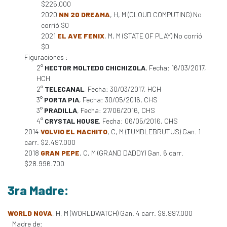
$225.000
2020
NN 20 DREAMA
, H, M (CLOUD COMPUTING) No
corrió $0
2021
EL AVE FENIX
, M, M (STATE OF PLAY) No corrió
$0
Figuraciones :
2°
HECTOR MOLTEDO CHICHIZOLA
, Fecha: 16/03/2017,
HCH
2°
TELECANAL
, Fecha: 30/03/2017, HCH
3°
PORTA PIA
, Fecha: 30/05/2016, CHS
3°
PRADILLA
, Fecha: 27/06/2016, CHS
4°
CRYSTAL HOUSE
, Fecha: 06/05/2016, CHS
2014
VOLVIO EL MACHITO
, C, M (TUMBLEBRUTUS) Gan. 1
carr. $2.497.000
2018
GRAN PEPE
, C, M (GRAND DADDY) Gan. 6 carr.
$28.996.700
3ra Madre:
WORLD NOVA
, H, M (WORLDWATCH) Gan. 4 carr. $9.997.000
Madre de: