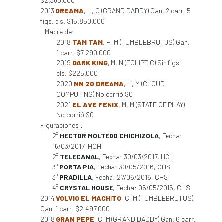
$2.300.000
2013
DREAMA
, H, C (GRAND DADDY) Gan. 2 carr. 5
figs. cls. $15.850.000
Madre de:
2018
TAM TAM
, H, M (TUMBLEBRUTUS) Gan.
1 carr. $7.290.000
2019
DARK KING
, M, N (ECLIPTIC) Sin figs.
cls. $225.000
2020
NN 20 DREAMA
, H, M (CLOUD
COMPUTING) No corrió $0
2021
EL AVE FENIX
, M, M (STATE OF PLAY)
No corrió $0
Figuraciones :
2°
HECTOR MOLTEDO CHICHIZOLA
, Fecha:
16/03/2017, HCH
2°
TELECANAL
, Fecha: 30/03/2017, HCH
3°
PORTA PIA
, Fecha: 30/05/2016, CHS
3°
PRADILLA
, Fecha: 27/06/2016, CHS
4°
CRYSTAL HOUSE
, Fecha: 06/05/2016, CHS
2014
VOLVIO EL MACHITO
, C, M (TUMBLEBRUTUS)
Gan. 1 carr. $2.497.000
2018
GRAN PEPE
, C, M (GRAND DADDY) Gan. 6 carr.