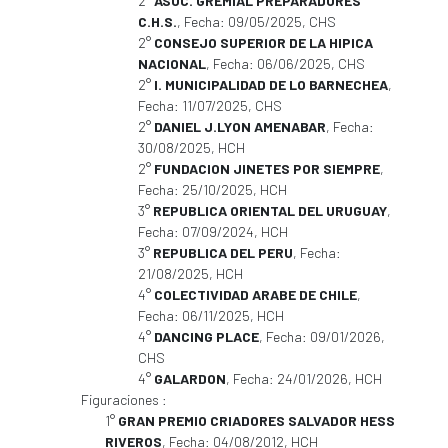
2°
ASOC. GREMIAL PREPARADORES
C.H.S.
, Fecha: 09/05/2025, CHS
2°
CONSEJO SUPERIOR DE LA HIPICA
NACIONAL
, Fecha: 06/06/2025, CHS
2°
I. MUNICIPALIDAD DE LO BARNECHEA
,
Fecha: 11/07/2025, CHS
2°
DANIEL J.LYON AMENABAR
, Fecha:
30/08/2025, HCH
2°
FUNDACION JINETES POR SIEMPRE
,
Fecha: 25/10/2025, HCH
3°
REPUBLICA ORIENTAL DEL URUGUAY
,
Fecha: 07/09/2024, HCH
3°
REPUBLICA DEL PERU
, Fecha:
21/08/2025, HCH
4°
COLECTIVIDAD ARABE DE CHILE
,
Fecha: 06/11/2025, HCH
4°
DANCING PLACE
, Fecha: 09/01/2026,
CHS
4°
GALARDON
, Fecha: 24/01/2026, HCH
Figuraciones :
1°
GRAN PREMIO CRIADORES SALVADOR HESS
RIVEROS
, Fecha: 04/08/2012, HCH