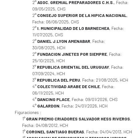
2°
ASOC. GREMIAL PREPARADORES C.H.S.
, Fecha:
09/05/2025, CHS
2°
CONSEJO SUPERIOR DE LA HIPICA NACIONAL
,
Fecha: 06/06/2025, CHS
2°
I. MUNICIPALIDAD DE LO BARNECHEA
, Fecha:
11/07/2025, CHS
2°
DANIEL J.LYON AMENABAR
, Fecha:
30/08/2025, HCH
2°
FUNDACION JINETES POR SIEMPRE
, Fecha:
25/10/2025, HCH
3°
REPUBLICA ORIENTAL DEL URUGUAY
, Fecha:
07/09/2024, HCH
3°
REPUBLICA DEL PERU
, Fecha: 21/08/2025, HCH
4°
COLECTIVIDAD ARABE DE CHILE
, Fecha:
06/11/2025, HCH
4°
DANCING PLACE
, Fecha: 09/01/2026, CHS
4°
GALARDON
, Fecha: 24/01/2026, HCH
Figuraciones :
1°
GRAN PREMIO CRIADORES SALVADOR HESS RIVEROS
,
Fecha: 04/08/2012, HCH
1°
CORONEL SANTIAGO BUERAS
, Fecha: 04/04/2013, HCH