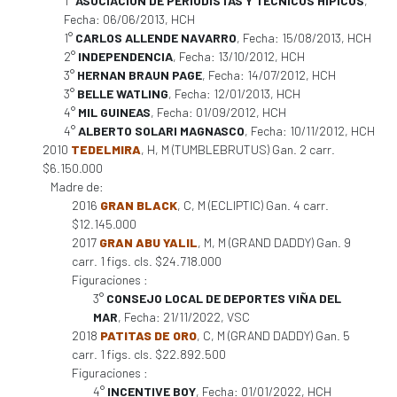
1°
ASOCIACION DE PERIODISTAS Y TECNICOS HIPICOS
,
Fecha: 06/06/2013, HCH
1°
CARLOS ALLENDE NAVARRO
, Fecha: 15/08/2013, HCH
2°
INDEPENDENCIA
, Fecha: 13/10/2012, HCH
3°
HERNAN BRAUN PAGE
, Fecha: 14/07/2012, HCH
3°
BELLE WATLING
, Fecha: 12/01/2013, HCH
4°
MIL GUINEAS
, Fecha: 01/09/2012, HCH
4°
ALBERTO SOLARI MAGNASCO
, Fecha: 10/11/2012, HCH
2010
TEDELMIRA
, H, M (TUMBLEBRUTUS) Gan. 2 carr.
$6.150.000
Madre de:
2016
GRAN BLACK
, C, M (ECLIPTIC) Gan. 4 carr.
$12.145.000
2017
GRAN ABU YALIL
, M, M (GRAND DADDY) Gan. 9
carr. 1 figs. cls. $24.718.000
Figuraciones :
3°
CONSEJO LOCAL DE DEPORTES VIÑA DEL
MAR
, Fecha: 21/11/2022, VSC
2018
PATITAS DE ORO
, C, M (GRAND DADDY) Gan. 5
carr. 1 figs. cls. $22.892.500
Figuraciones :
4°
INCENTIVE BOY
, Fecha: 01/01/2022, HCH