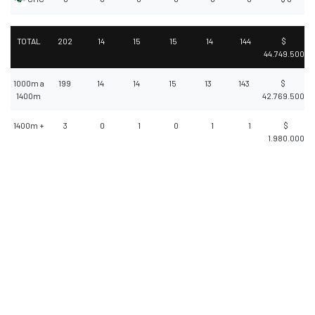
TOTAL
202
14
15
15
14
144
$
44.749.500
1000m a
199
14
14
15
13
143
$
1400m
42.769.500
1400m +
3
0
1
0
1
1
$
1.980.000