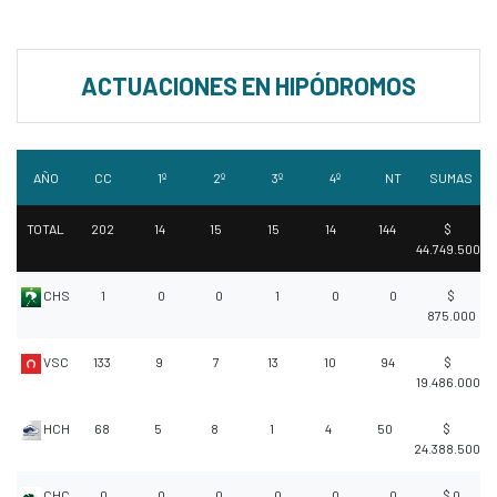
ACTUACIONES EN HIPÓDROMOS
AÑO
CC
1º
2º
3º
4º
NT
SUMAS
TOTAL
202
14
15
15
14
144
$
44.749.500
CHS
1
0
0
1
0
0
$
875.000
VSC
133
9
7
13
10
94
$
19.486.000
HCH
68
5
8
1
4
50
$
24.388.500
CHC
0
0
0
0
0
0
$ 0