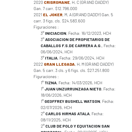
2020
CRISROMANE
, H, C (GRAND DADDY)
Gan. 7 carr. $12.796.000
2021
EL JOKER
, M, A (GRAND DADDY) Gan. 5
carr. 3 figs. cls. $24.583.600
Figuraciones :
3°
INICIACION
, Fecha: 16/12/2023, HCH
3°
ASOCIACION DE PROPIETARIOS DE
CABALLOS F.S.DE CARRERA A.G.
, Fecha:
06/06/2024, HCH
3°
ITALIA
, Fecha: 29/06/2024, HCH
2022
GRAN LLEGADA
, H, M (GRAND DADDY)
Gan. 5 carr. 3 cls. y 6 figs. cls. $27.251.800
Figuraciones :
1°
TIZNA
, Fecha: 14/03/2026, HCH
1°
JUAN UNZURRUNZAGA NIETO
, Fecha:
18/06/2026, HCH
1°
GEOFFREY BUSHELL WATSON
, Fecha:
02/07/2026, HCH
2°
CARLOS HIRMAS ATALA
, Fecha:
08/11/2025, HCH
2°
CLUB DE POLO Y EQUITACION SAN