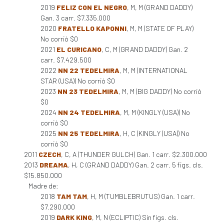
2019
FELIZ CON EL NEGRO
, M, M (GRAND DADDY)
Gan. 3 carr. $7.335.000
2020
FRATELLO KAPONNI
, M, M (STATE OF PLAY)
No corrió $0
2021
EL CURICANO
, C, M (GRAND DADDY) Gan. 2
carr. $7.429.500
2022
NN 22 TEDELMIRA
, M, M (INTERNATIONAL
STAR (USA)) No corrió $0
2023
NN 23 TEDELMIRA
, M, M (BIG DADDY) No corrió
$0
2024
NN 24 TEDELMIRA
, M, M (KINGLY (USA)) No
corrió $0
2025
NN 25 TEDELMIRA
, H, C (KINGLY (USA)) No
corrió $0
2011
CZECH
, C, A (THUNDER GULCH) Gan. 1 carr. $2.300.000
2013
DREAMA
, H, C (GRAND DADDY) Gan. 2 carr. 5 figs. cls.
$15.850.000
Madre de:
2018
TAM TAM
, H, M (TUMBLEBRUTUS) Gan. 1 carr.
$7.290.000
2019
DARK KING
, M, N (ECLIPTIC) Sin figs. cls.