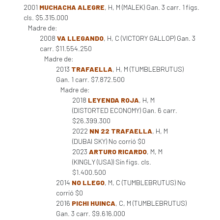
2001
MUCHACHA ALEGRE
, H, M (MALEK) Gan. 3 carr. 1 figs.
cls. $5.315.000
Madre de:
2008
VA LLEGANDO
, H, C (VICTORY GALLOP) Gan. 3
carr. $11.554.250
Madre de:
2013
TRAFAELLA
, H, M (TUMBLEBRUTUS)
Gan. 1 carr. $7.872.500
Madre de:
2018
LEYENDA ROJA
, H, M
(DISTORTED ECONOMY) Gan. 6 carr.
$26.399.300
2022
NN 22 TRAFAELLA
, H, M
(DUBAI SKY) No corrió $0
2023
ARTURO RICARDO
, M, M
(KINGLY (USA)) Sin figs. cls.
$1.400.500
2014
NO LLEGO
, M, C (TUMBLEBRUTUS) No
corrió $0
2016
PICHI HUINCA
, C, M (TUMBLEBRUTUS)
Gan. 3 carr. $9.616.000