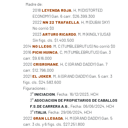
Madre de:
2018
LEYENDA ROJA
, H, M (DISTORTED
ECONOMY) Gan. 6 carr. $26.399.300
2022
NN 22 TRAFAELLA
, H, M (DUBAI SKY)
No corrió $0
2023
ARTURO RICARDO
, M, M (KINGLY (USA))
Sin figs. cls. $1.400.500
2014
NO LLEGO
, M, C (TUMBLEBRUTUS) No corrió $0
2016
PICHI HUINCA
, C, M (TUMBLEBRUTUS) Gan. 3
carr. $9.616.000
2020
CRISROMANE
, H, C (GRAND DADDY) Gan. 7
carr. $12.796.000
2021
EL JOKER
, M, A (GRAND DADDY) Gan. 5 carr. 3
figs. cls. $24.583.600
Figuraciones :
3°
INICIACION
, Fecha: 16/12/2023, HCH
3°
ASOCIACION DE PROPIETARIOS DE CABALLOS
F.S.DE CARRERA A.G.
, Fecha: 06/06/2024, HCH
3°
ITALIA
, Fecha: 29/06/2024, HCH
2022
GRAN LLEGADA
, H, M (GRAND DADDY) Gan. 5
carr. 3 cls. y 6 figs. cls. $27.251.800