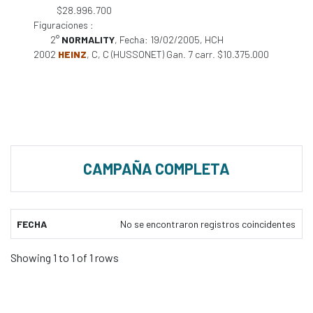
$28.996.700
Figuraciones :
2°
NORMALITY
, Fecha: 19/02/2005, HCH
2002
HEINZ
, C, C (HUSSONET) Gan. 7 carr. $10.375.000
CAMPAÑA COMPLETA
FECHA
No se encontraron registros coincidentes
Showing 1 to 1 of 1 rows