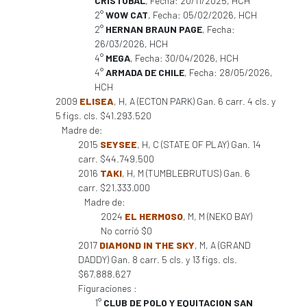
CRISTOBAL
, Fecha: 20/11/2025, HCH
2°
WOW CAT
, Fecha: 05/02/2026, HCH
2°
HERNAN BRAUN PAGE
, Fecha:
26/03/2026, HCH
4°
MEGA
, Fecha: 30/04/2026, HCH
4°
ARMADA DE CHILE
, Fecha: 28/05/2026,
HCH
2009
ELISEA
, H, A (ECTON PARK) Gan. 6 carr. 4 cls. y
5 figs. cls. $41.293.520
Madre de:
2015
SEYSEE
, H, C (STATE OF PLAY) Gan. 14
carr. $44.749.500
2016
TAKI
, H, M (TUMBLEBRUTUS) Gan. 6
carr. $21.333.000
Madre de:
2024
EL HERMOSO
, M, M (NEKO BAY)
No corrió $0
2017
DIAMOND IN THE SKY
, M, A (GRAND
DADDY) Gan. 8 carr. 5 cls. y 13 figs. cls.
$67.888.627
Figuraciones :
1°
CLUB DE POLO Y EQUITACION SAN