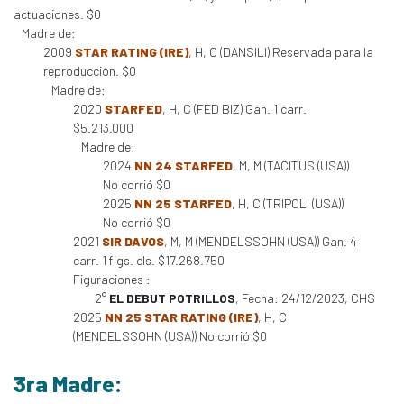
actuaciones. $0
Madre de:
2009
STAR RATING (IRE)
, H, C (DANSILI) Reservada para la
reproducción. $0
Madre de:
2020
STARFED
, H, C (FED BIZ) Gan. 1 carr.
$5.213.000
Madre de:
2024
NN 24 STARFED
, M, M (TACITUS (USA))
No corrió $0
2025
NN 25 STARFED
, H, C (TRIPOLI (USA))
No corrió $0
2021
SIR DAVOS
, M, M (MENDELSSOHN (USA)) Gan. 4
carr. 1 figs. cls. $17.268.750
Figuraciones :
2°
EL DEBUT POTRILLOS
, Fecha: 24/12/2023, CHS
2025
NN 25 STAR RATING (IRE)
, H, C
(MENDELSSOHN (USA)) No corrió $0
3ra Madre: