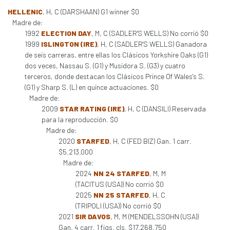
HELLENIC
, H, C (DARSHAAN) G1 winner $0
Madre de:
1992
ELECTION DAY
, M, C (SADLER'S WELLS) No corrió $0
1999
ISLINGTON (IRE)
, H, C (SADLER'S WELLS) Ganadora
de seis carreras, entre ellas los Clásicos Yorkshire Oaks (G1)
dos veces, Nassau S. (G1) y Musidora S. (G3) y cuatro
terceros, donde destacan los Clásicos Prince Of Wales's S.
(G1) y Sharp S. (L) en quince actuaciones. $0
Madre de:
2009
STAR RATING (IRE)
, H, C (DANSILI) Reservada
para la reproducción. $0
Madre de:
2020
STARFED
, H, C (FED BIZ) Gan. 1 carr.
$5.213.000
Madre de:
2024
NN 24 STARFED
, M, M
(TACITUS (USA)) No corrió $0
2025
NN 25 STARFED
, H, C
(TRIPOLI (USA)) No corrió $0
2021
SIR DAVOS
, M, M (MENDELSSOHN (USA))
Gan. 4 carr. 1 figs. cls. $17.268.750