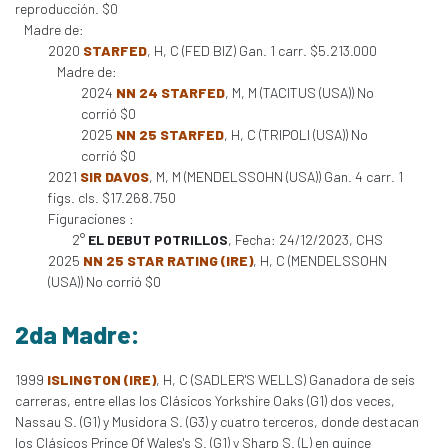
reproducción. $0
Madre de:
2020
STARFED
, H, C (FED BIZ) Gan. 1 carr. $5.213.000
Madre de:
2024
NN 24 STARFED
, M, M (TACITUS (USA)) No
corrió $0
2025
NN 25 STARFED
, H, C (TRIPOLI (USA)) No
corrió $0
2021
SIR DAVOS
, M, M (MENDELSSOHN (USA)) Gan. 4 carr. 1
figs. cls. $17.268.750
Figuraciones :
2°
EL DEBUT POTRILLOS
, Fecha: 24/12/2023, CHS
2025
NN 25 STAR RATING (IRE)
, H, C (MENDELSSOHN
(USA)) No corrió $0
2da Madre:
1999
ISLINGTON (IRE)
, H, C (SADLER'S WELLS) Ganadora de seis
carreras, entre ellas los Clásicos Yorkshire Oaks (G1) dos veces,
Nassau S. (G1) y Musidora S. (G3) y cuatro terceros, donde destacan
los Clásicos Prince Of Wales's S. (G1) y Sharp S. (L) en quince