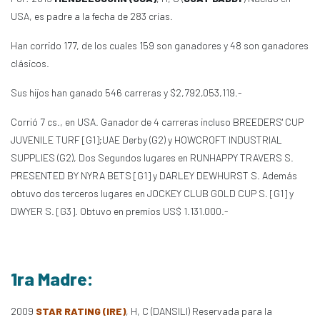
USA, es padre a la fecha de 283 crías.
Han corrido 177, de los cuales 159 son ganadores y 48 son ganadores
clásicos.
Sus hijos han ganado 546 carreras y $2,792,053,119.-
Corrió 7 cs., en USA. Ganador de 4 carreras incluso BREEDERS' CUP
JUVENILE TURF [G1];UAE Derby (G2) y HOWCROFT INDUSTRIAL
SUPPLIES (G2), Dos Segundos lugares en RUNHAPPY TRAVERS S.
PRESENTED BY NYRA BETS [G1] y DARLEY DEWHURST S. Además
obtuvo dos terceros lugares en JOCKEY CLUB GOLD CUP S. [G1] y
DWYER S. [G3]. Obtuvo en premios US$ 1.131.000.-
1ra Madre:
2009
STAR RATING (IRE)
, H, C (DANSILI) Reservada para la