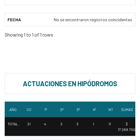
FECHA
No se encontraron registros coincidentes
Showing 1 to 1 of 1 rows
ACTUACIONES EN HIPÓDROMOS
AÑO
CC
1º
2º
3º
4º
NT
SUMAS
TOTAL
21
4
2
3
1
11
$
17.268.750